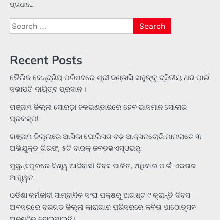
ପ୍ରଧାନ…
Search
for:
Recent Posts
ତୈଲିକ କେନ୍ଦ୍ରିୟ ପରିଷଦରେ ଶ୍ରୀ ଦଣ୍ଡାସି ସାହୁଙ୍କୁ ଦ୍ବିତୀୟ ଥର ପାଇଁ
ସଭାପତି ଦାୟିତ୍ବ ପ୍ରଦାନ ।
ଗଞ୍ଜାମ ଜିଲ୍ଲା ସୋରଡ଼ା ଜଳଭଣ୍ଡାରରେ ହେବ ଭାସମାନ ସୋଲାର
ପ୍ରକଳ୍ପ!
ଗଞ୍ଜାମ ଜିଲ୍ଲାରେ ଆସିକା ପୋଲିସର ବଡ଼ ଆକ୍ସନଚୋରି ମାମଲାରେ ୩
ଅଭିଯୁକ୍ତ ଗିରଫ, ୫ଟି ବାଇକ୍ ଜବତଭଏସ୍‌ଓଭର୍:
ମୁକୁନ୍ଦପୁରରେ ବିଶ୍ୱ ଆଦିବାସୀ ଦିବସ ପାଳିତ, ଅଧିକାର ପାଇଁ ଏକତାର
ଆହ୍ୱାନ
ଓଡିଶା କର୍ମଜୀବୀ ସାମ୍ବାଦିକ ସଂଘ ପକ୍ଷରୁ ଅଗଷ୍ଟ ୯ କ୍ରାନ୍ତି ଦିବସ
ଅବସରରେ ବରଗଡ ଜିଲ୍ଲା କାରାଗାର ପରିସରରେ କବିତା ପାଠୋତ୍ସବ
ଅନୁଷ୍ଠିତ ହୋଇଯାଇଛି।