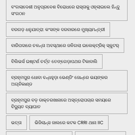
ବଂଗଲାଦେଶୀ ଅନୁପ୍ରବେଶ ବିରୋଧରେ ରାସ୍ତାକୁ ଓହ୍ଲାଇଲେ ହିନ୍ଦୁ
ସଂଗଠନ
ବରଗଡ଼ ଧନୁଯାତ୍ରା: କଂସଙ୍କ ଦରବାରରେ ମୁଖ୍ୟମନ୍ତ୍ରୀ
ବାରିପଦାରେ ଚଳନ୍ତା ଅବସ୍ଥାରେ ଜଳିଗଲା ଇଲେକ୍ଟ୍ରିକ୍ ସ୍କୁଟର୍
ବିଲିଭର୍ସ ଇଷ୍ଟର୍ଣ ଚର୍ଚ୍ଚ ତେଙ୍ଗେଡ଼ାପଥର ଟିକାବାଲି
ବ୍ରହ୍ମପୁର ଧୋବା ବନ୍ଧହୁଡ଼ା ଭେଣ୍ଡିଂ ଜୋନ୍‌ରେ ଭୟଙ୍କର
ଅଗ୍ନିକାଣ୍ଡ
ବ୍ରହ୍ମପୁର ବଡ଼ ଡାକ୍ତରଖାନାରେ ଅସ୍ତ୍ରୋପଚାର ସମୟରେ
ବିଦ୍ୟୁତ ବ୍ୟାଘାତ
ଭତ୍ତା
ଭିଜିଲାନ୍ସ ଜାଲରେ କଟକ CRRI ଥାନା IIC