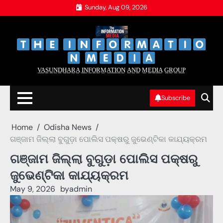
Skip
Sunday, Aug 09, 2026
to
content
‌
‌
V̲A̲S̲U̲N̲D̲H̲A̲R̲A̲ I̲N̲F̲O̲R̲M̲A̲T̲I̲O̲N̲ A̲N̲D̲ M̲E̲D̲I̲A̲ G̲R̲O̲U̲P̲
Subscribe
Home
Odisha News
ଗଞ୍ଜାମ ଜିଲ୍ଲା ବୁଗୁଡ଼ା ପୋଲିସ ପକ୍ଷରୁ ଜୁଭେଣ୍ଟିକା କାଯ୍ୟକ୍ରମ
ଗଞ୍ଜାମ ଜିଲ୍ଲା ବୁଗୁଡ଼ା ପୋଲିସ ପକ୍ଷରୁ
ଜୁଭେଣ୍ଟିକା କାଯ୍ୟକ୍ରମ
May 9, 2026
by
admin