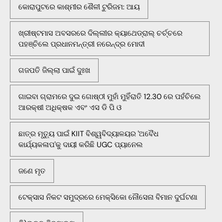
କୋରାପୁଟରେ କାଶ୍ମୀର ଶୈଳୀ ଟୁରିଜମ: ଆୟ
ଖ୍ରୀଷ୍ଟମାସ ଅବସରରେ ଦିଲ୍ଲୀର କ୍ୟାଥେଡ୍ରାଲ୍ ଚର୍ଚ୍ଚରେ
ପହଞ୍ଚିଲେ ପ୍ରଧାନମନ୍ତ୍ରୀ ନରେନ୍ଦ୍ର ମୋଦୀ
ଗଜପତି ଜିଲ୍ଲା ପାଇଁ ଦୁଃଖ
ଗାଇବା ଗ୍ରାମରେ ଦୁଇ ଗୋଷ୍ଠୀ ମୁହାଁ ମୁହିଁରାତି 12.30 ରେ ପହଁଚିଲେ
ଆରକ୍ଷୀ ଅଧିକ୍ଷକ ଏବଂ ଏସ ଡି ପି ଓ
ଛାତ୍ର ମୃତ୍ୟୁ ପାଇଁ KIIT ବିଶ୍ୱବିଦ୍ୟାଳୟର 'ଅବୈଧ
କାର୍ଯ୍ୟକଳାପ'କୁ ଦାୟୀ କରିଛି UGC ପ୍ୟାନେଲ
ଜଣେ ମୃତ
ଟେକ୍ସାସ ନିକଟ ସମୁଦ୍ରରେ ମେକ୍ସିକୋ ନୌସେନା ବିମାନ ଦୁର୍ଘଟଣା