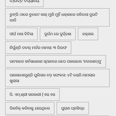
ଡି)ଉଚ୍ଚ ବିଦ୍ୟାଳୟ
ଡୁଙ୍ଗି ଠାରେ ବୁଲେଟ କାର୍ ମୁହାଁ ମୁହିଁ ଧକ୍କାରେ ଜଳିଗଲା ଦୁଇଟି
ଗାଡି
ଦୀର୍ଘ ମାସ ବିତିଲା
ଦୁର୍ଗମ ରେ ଦୁର୍ଦ୍ଦଶା
ନକ୍ସଲ
ନିର୍ଗୁଣ୍ଡି ଡବଲ୍ ମର୍ଡର ମାମଲା: ୩ ଗିରଫ
ପାଟନାରେ ସର୍ବସାଧାରଣ ସ୍ଥାନରେ ଛେପ ପକାଇଲେ ‘ନଗରଶତ୍ରୁ’
ପାରଳାଖେମୁଣ୍ଡି ପୁଲିସର ବଡ଼ ସଫଳତା: ୪ଟି ଚୋରି ମାମଲାର
ଖୁଲାସା
ପି. ଏମ୍.ଶ୍ରୀ ସରକାରୀ (ଏସ.ଏସ
ପିକନିକ୍‌ କରିବାକୁ ଯାଇଥିଲେ
ପୁରାଣ ପ୍ରସିଦ୍ଧ