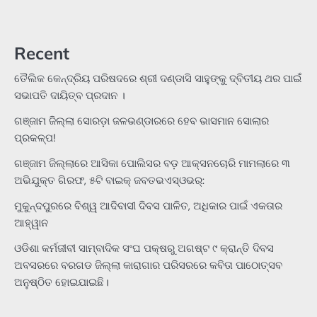
Recent
ତୈଲିକ କେନ୍ଦ୍ରିୟ ପରିଷଦରେ ଶ୍ରୀ ଦଣ୍ଡାସି ସାହୁଙ୍କୁ ଦ୍ବିତୀୟ ଥର ପାଇଁ
ସଭାପତି ଦାୟିତ୍ବ ପ୍ରଦାନ ।
ଗଞ୍ଜାମ ଜିଲ୍ଲା ସୋରଡ଼ା ଜଳଭଣ୍ଡାରରେ ହେବ ଭାସମାନ ସୋଲାର
ପ୍ରକଳ୍ପ!
ଗଞ୍ଜାମ ଜିଲ୍ଲାରେ ଆସିକା ପୋଲିସର ବଡ଼ ଆକ୍ସନଚୋରି ମାମଲାରେ ୩
ଅଭିଯୁକ୍ତ ଗିରଫ, ୫ଟି ବାଇକ୍ ଜବତଭଏସ୍‌ଓଭର୍:
ମୁକୁନ୍ଦପୁରରେ ବିଶ୍ୱ ଆଦିବାସୀ ଦିବସ ପାଳିତ, ଅଧିକାର ପାଇଁ ଏକତାର
ଆହ୍ୱାନ
ଓଡିଶା କର୍ମଜୀବୀ ସାମ୍ବାଦିକ ସଂଘ ପକ୍ଷରୁ ଅଗଷ୍ଟ ୯ କ୍ରାନ୍ତି ଦିବସ
ଅବସରରେ ବରଗଡ ଜିଲ୍ଲା କାରାଗାର ପରିସରରେ କବିତା ପାଠୋତ୍ସବ
ଅନୁଷ୍ଠିତ ହୋଇଯାଇଛି।