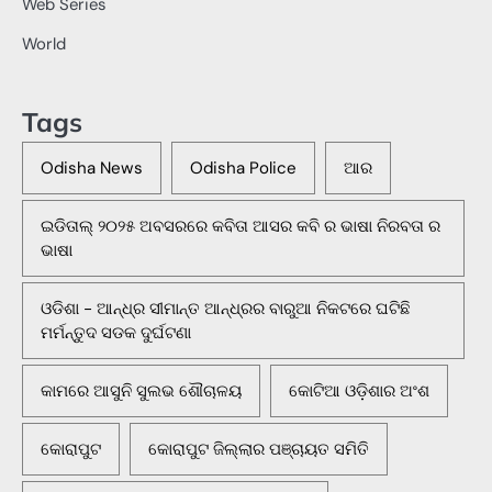
Web Series
World
Tags
Odisha News
Odisha Police
ଆର
ଇଡିତାଲ୍ ୨୦୨୫ ଅବସରରେ କବିତା ଆସର କବି ର ଭାଷା ନିରବତା ର
ଭାଷା
ଓଡିଶା - ଆନ୍ଧ୍ର ସୀମାନ୍ତ ଆନ୍ଧ୍ରର ବାରୁଆ ନିକଟରେ ଘଟିଛି
ମର୍ମନ୍ତୁଦ ସଡକ ଦୁର୍ଘଟଣା
କାମରେ ଆସୁନି ସୁଲଭ ଶୌଚାଳୟ
କୋଟିଆ ଓଡ଼ିଶାର ଅଂଶ
କୋରାପୁଟ
କୋରାପୁଟ ଜିଲ୍ଲାର ପଞ୍ଚାୟତ ସମିତି