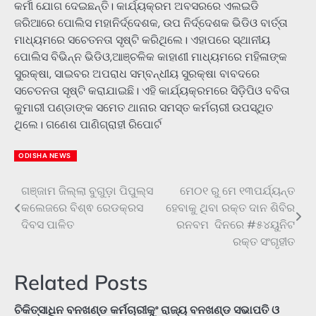
କର୍ମୀ ଯୋଗ ଦେଇଛନ୍ତି। କାର୍ଯ୍ୟକ୍ରମ ଅବସରରେ ଏଲଇଡି
ଜରିଆରେ ପୋଲିସ ମହାନିର୍ଦ୍ଦେଶକ, ଉପ ନିର୍ଦ୍ଦେଶକ ଭିଡିଓ ବାର୍ତ୍ତା
ମାଧ୍ୟମରେ ସଚେତନତା ସୃଷ୍ଟି କରିଥିଲେ। ଏହାପରେ ସ୍ଥାନୀୟ
ପୋଲିସ ବିଭିନ୍ନ ଭିଡିଓ,ଆଞ୍ଚଳିକ କାହାଣୀ ମାଧ୍ୟମରେ ମହିଳାଙ୍କ
ସୁରକ୍ଷା, ସାଇବର ଅପରାଧ ସମ୍ବନ୍ଧୀୟ ସୁରକ୍ଷା ବାବଦରେ
ସଚେତନତା ସୃଷ୍ଟି କରାଯାଇଛି। ଏହି କାର୍ଯ୍ୟକ୍ରମରେ ସିଡ଼ିପିଓ ବବିତା
କୁମାରୀ ପଣ୍ଡାଙ୍କ ସମେତ ଥାନାର ସମସ୍ତ କର୍ମଚାରୀ ଉପସ୍ଥିତ
ଥିଲେ। ଗଣେଶ ପାଣିଗ୍ରାହୀ ରିପୋର୍ଟ
ODISHA NEWS
ଗଞ୍ଜାମ ଜିଲ୍ଲା ବୁଗୁଡ଼ା ପିପୁଲ୍ସ
ମେ୦୧ ରୁ ମେ ୧୩ପର୍ଯ୍ୟନ୍ତ
Post
କଲେଜରେ ବିଶ୍ଵ ରେଡକ୍ରସ
ହେବାକୁ ଥିବା ରକ୍ତ ଦାନ ଶିବିର
navigation
ଦିବସ ପାଳିତ
ରନବମ ଦିନରେ #୫୪ୟୁନିଟ
ରକ୍ତ ସଂଗୃହୀତ
Related Posts
ଚିକିତ୍ସାଧିନ ବନଖଣ୍ଡ କର୍ମଚାରୀକୁଂ ରାଜ୍ୟ ବନଖଣ୍ଡ ସଭାପତି ଓ