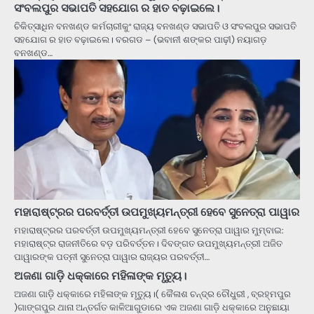
ସଂବଲପୁର ସଭାପତି ସହଯୋଗ ର ହାତ ବଢ଼ାଇଲେ।
ଚିକିତ୍ସାଧିନ ବନଖଣ୍ଡ କର୍ମଚାରୀକୁଂ ରାଜ୍ୟ ବନଖଣ୍ଡ ସଭାପତି ଓ ସଂବଲପୁର ସଭାପତି
ସହଯୋଗ ର ହାତ ବଢ଼ାଇଲେ। ବରଗଡ – (ଭବାନୀ ଶଙ୍କର ପାଢ଼ୀ) ନୟାଗଡ଼
ବନଖଣ୍ଡ…
ମହାରାଷ୍ଟ୍ରର ପରବର୍ତ୍ତୀ ଉପମୁଖ୍ୟମନ୍ତ୍ରୀ ହେବେ ସୁନେତ୍ରା ପାୱାର
ମହାରାଷ୍ଟ୍ରର ପରବର୍ତ୍ତୀ ଉପମୁଖ୍ୟମନ୍ତ୍ରୀ ହେବେ ସୁନେତ୍ରା ପାୱାର ମୁମ୍ବାଇ:
ମହାରାଷ୍ଟ୍ର ରାଜନୀତିରେ ବଡ଼ ପରିବର୍ତ୍ତନ। ଦିବଙ୍ଗତ ଉପମୁଖ୍ୟମନ୍ତ୍ରୀ ଅଜିତ
ପାୱାରଙ୍କ ପତ୍ନୀ ସୁନେତ୍ରା ପାୱାର ରାଜ୍ୟର ପରବର୍ତ୍ତୀ…
ଅଜଣା ଗାଡ଼ି ଧକ୍କାରେ ମହିଳାଙ୍କ ମୃତ୍ୟୁ।
ଅଜଣା ଗାଡ଼ି ଧକ୍କାରେ ମହିଳାଙ୍କ ମୃତ୍ୟୁ।( କୈଳାଶ ଚନ୍ଦ୍ର ଚୌଧୁରୀ , ବ୍ରହ୍ମପୁର
)ଗାଙ୍ଗପୁର ଥାନା ଅନ୍ତର୍ଗତ କାଳିଆଗୁଡାରେ ଏକ ଅଜଣା ଗାଡ଼ି ଧକ୍କାରେ ଅନୁଛାୟା