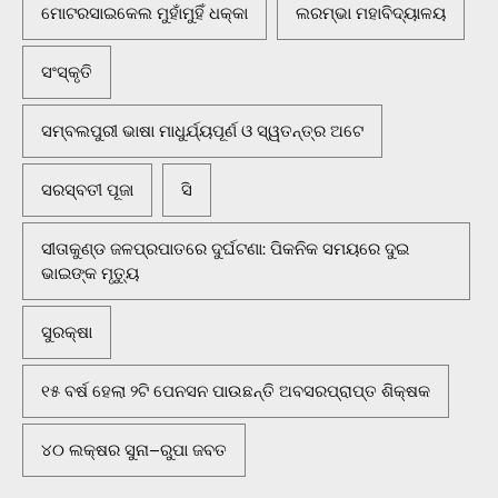
ମୋଟରସାଇକେଲ ମୁହାଁମୁହିଁ ଧକ୍କା
ଲରମ୍ଭା ମହାବିଦ୍ୟାଳୟ
ସଂସ୍କୃତି
ସମ୍ବଲପୁରୀ ଭାଷା ମାଧୁର୍ଯ୍ୟପୂର୍ଣ ଓ ସ୍ୱତନ୍ତ୍ର ଅଟେ
ସରସ୍ବତୀ ପୂଜା
ସି
ସୀତାକୁଣ୍ଡ ଜଳପ୍ରପାତରେ ଦୁର୍ଘଟଣା: ପିକନିକ ସମୟରେ ଦୁଇ
ଭାଇଙ୍କ ମୃତ୍ୟୁ
ସୁରକ୍ଷା
୧୫ ବର୍ଷ ହେଲା ୨ଟି ପେନସନ ପାଉଛନ୍ତି ଅବସରପ୍ରାପ୍ତ ଶିକ୍ଷକ
୪୦ ଲକ୍ଷର ସୁନା–ରୁପା ଜବତ