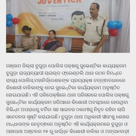
ଗଞ୍ଜାମ ଜିଲ୍ଲା ବୁଗୁଡ଼ା ପୋଲିସ ପକ୍ଷରୁ ଜୁଭେଣ୍ଟିକା କାଯ୍ୟକ୍ରମ
ବୁଗୁଡ଼ା ରାଜ୍ୟବ୍ୟାପୀ ଚାଇଲ୍ଡ ଫ୍ରେଣ୍ଡଲି ଥାନା ଗଠନ ନିମନ୍ତେ
ରାଜ୍ୟ ପୋଲିସ୍ ମହାନିର୍ଦ୍ଦେଶକଙ୍କ ପ୍ରତ୍ୟକ୍ଷ ତତ୍ତ୍ଵାବଧାନରେ
କିଶୋରୀ ବାଳିକାଙ୍କୁ ନେଇ ଜୁଭେନ୍ଟିକା କାର୍ଯ୍ୟକ୍ରମ ଅନୁଷ୍ଠିତ
ହୋଇଯାଇଛି। ଏହି ପରିପେକ୍ଷିରେ ଥାନା ପରିସରରେ ପୋଲିସ ପକ୍ଷରୁ
ଜୁଭେନ୍ଟିକା କାର୍ଯ୍ୟକ୍ରମ ଜରିଆରେ କିଶୋରୀ ଅବସ୍ଥାରେ ହେଉଥିବା
ବିଭିନ୍ନ ଅପରାଧରୁ ବର୍ତିବା ସହ ସାଇବର ଠକାମୀରୁ ନିବୃତ ରହିବା ଲାଗି
ସଚେତନତା ସୃଷ୍ଟି କରାଯାଇଛି। ବୁଗୁଡ଼ା ଥାନା ଅଧିକାରୀ ସୀତାଂଶୁ ଶେଖର
ମାନ୍ଧାତାଙ୍କ ନେତୃତ୍ଵରେ ଅନୁଷ୍ଠିତ ଏହି କାର୍ଯ୍ୟକ୍ରମରେ ବୁଗୁଡ଼ା ଓ
ଆଖପାଖ ଅଞ୍ଚଳର ୨୫ ରୁ ଉର୍ଦ୍ଧ୍ବ କିଶୋରୀ ବାଳିକା ଓ ଅଙ୍ଗନବାଡ଼ୀ