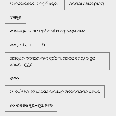
ମୋଟରସାଇକେଲ ମୁହାଁମୁହିଁ ଧକ୍କା
ଲରମ୍ଭା ମହାବିଦ୍ୟାଳୟ
ସଂସ୍କୃତି
ସମ୍ବଲପୁରୀ ଭାଷା ମାଧୁର୍ଯ୍ୟପୂର୍ଣ ଓ ସ୍ୱତନ୍ତ୍ର ଅଟେ
ସରସ୍ବତୀ ପୂଜା
ସି
ସୀତାକୁଣ୍ଡ ଜଳପ୍ରପାତରେ ଦୁର୍ଘଟଣା: ପିକନିକ ସମୟରେ ଦୁଇ
ଭାଇଙ୍କ ମୃତ୍ୟୁ
ସୁରକ୍ଷା
୧୫ ବର୍ଷ ହେଲା ୨ଟି ପେନସନ ପାଉଛନ୍ତି ଅବସରପ୍ରାପ୍ତ ଶିକ୍ଷକ
୪୦ ଲକ୍ଷର ସୁନା–ରୁପା ଜବତ