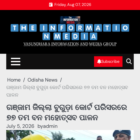
Skip
Friday, Aug 07, 2026
to
content
‌
‌
V̲A̲S̲U̲N̲D̲H̲A̲R̲A̲ I̲N̲F̲O̲R̲M̲A̲T̲I̲O̲N̲ A̲N̲D̲ M̲E̲D̲I̲A̲ G̲R̲O̲U̲P̲
Subscribe
Home
Odisha News
ଗଞ୍ଜାମ ଜିଲ୍ଲା ବୁଗୁଡ଼ା କୋର୍ଟ ପରିସରରେ ୭୭ ତମ ବନ ମହୋତ୍ସବ
ପାଳନ
ଗଞ୍ଜାମ ଜିଲ୍ଲା ବୁଗୁଡ଼ା କୋର୍ଟ ପରିସରରେ
୭୭ ତମ ବନ ମହୋତ୍ସବ ପାଳନ
July 5, 2026
by
admin