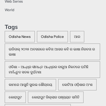
Web Series
World
Tags
Odisha News
Odisha Police
ଆର
ଇଡିତାଲ୍ ୨୦୨୫ ଅବସରରେ କବିତା ଆସର କବି ର ଭାଷା ନିରବତା ର
ଭାଷା
ଓଡିଶା - ଆନ୍ଧ୍ର ସୀମାନ୍ତ ଆନ୍ଧ୍ରର ବାରୁଆ ନିକଟରେ ଘଟିଛି
ମର୍ମନ୍ତୁଦ ସଡକ ଦୁର୍ଘଟଣା
କାମରେ ଆସୁନି ସୁଲଭ ଶୌଚାଳୟ
କୋଟିଆ ଓଡ଼ିଶାର ଅଂଶ
କୋରାପୁଟ
କୋରାପୁଟ ଜିଲ୍ଲାର ପଞ୍ଚାୟତ ସମିତି