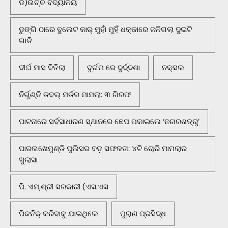
ଡି)ଉଚ୍ଚ ବିଦ୍ୟାଳୟ
ଡୁଙ୍ଗି ଠାରେ ବୁଲେଟ କାର୍ ମୁହାଁ ମୁହିଁ ଧକ୍କାରେ ଜଳିଗଲା ଦୁଇଟି
ଗାଡି
ଦୀର୍ଘ ମାସ ବିତିଲା
ଦୁର୍ଗମ ରେ ଦୁର୍ଦ୍ଦଶା
ନକ୍ସଲ
ନିର୍ଗୁଣ୍ଡି ଡବଲ୍ ମର୍ଡର ମାମଲା: ୩ ଗିରଫ
ପାଟନାରେ ସର୍ବସାଧାରଣ ସ୍ଥାନରେ ଛେପ ପକାଇଲେ ‘ନଗରଶତ୍ରୁ’
ପାରଳାଖେମୁଣ୍ଡି ପୁଲିସର ବଡ଼ ସଫଳତା: ୪ଟି ଚୋରି ମାମଲାର
ଖୁଲାସା
ପି. ଏମ୍.ଶ୍ରୀ ସରକାରୀ (ଏସ.ଏସ
ପିକନିକ୍‌ କରିବାକୁ ଯାଇଥିଲେ
ପୁରାଣ ପ୍ରସିଦ୍ଧ