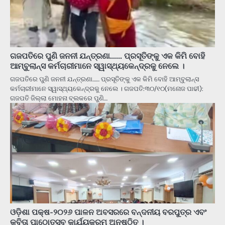
ଗଜପତିରେ ପୁଣି ଜନନୀ ଯନ୍ତ୍ରଣା…… ପ୍ରସୂତିଙ୍କୁ ଏକ କିମି ବୋହି
ଆମ୍ବୁଲାନ୍ସ କର୍ମଚାରୀମାନେ ସ୍ୱାସ୍ଥ୍ୟକେନ୍ଦ୍ରକୁ ନେଲେ ।
ଗଜପତିରେ ପୁଣି ଜନନୀ ଯନ୍ତ୍ରଣା…… ପ୍ରସୂତିଙ୍କୁ ଏକ କିମି ବୋହି ଆମ୍ବୁଲାନ୍ସ
କର୍ମଚାରୀମାନେ ସ୍ୱାସ୍ଥ୍ୟକେନ୍ଦ୍ରକୁ ନେଲେ । ଗଜପତି:୩୦/୧୦(ମନୋଜ ପାଢୀ):
ଗଜପତି ଜିଲ୍ଲା ମୋହନା ବ୍ଲକରେ ପୁଣି…
ଓଡ଼ିଶା ପକ୍ଷ-୨୦୨୬ ପାଳନ ଅବସରରେ ବନ୍ଦନୀୟ ବରପୁତ୍ର ଏବଂ
କବିତା ପାଠୋତ୍ସବ କାର୍ଯ୍ୟକ୍ରମ ଅନୁଷ୍ଠିତ ।