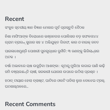
Recent
ସଂକୁଳ ସ୍ତରୀୟ ଜ୍ଞାନ ବିଜ୍ଞାନ ମେଳାର ପୂର୍ବ ପ୍ରସ୍ତୁତି ବୈଠକ
ନିଶା ମାଫିଆଙ୍କ ବିରୋଧରେ ଭଞ୍ଜନଗର ପୋଲିସର ବଡ଼ ସଫଳତା୪୪
ଗ୍ରାମ ବ୍ରାଉନ୍ ସୁଗାର ସହ ୪ ଅଭିଯୁକ୍ତ ଗିରଫ, କାର ଓ ବାଇକ୍ ଜବତ
ପାରଳାଖେମୁଣ୍ଡି ପୋଖରୀ ପୁନରୁଦ୍ଧାର ଦୁର୍ନୀତି: ୩ ଜଣଙ୍କୁ ଭିଜିଲାନ୍ସର
ଅଟକ ।
ବର୍ଷା ଅଭାବରେ ଚାଷ ଉଜୁଡ଼ିବା ଆଶଙ୍କା : କୂଅରୁ ମୁଲିଆ ଲଗାଇ ପାଣି କାଢ଼ି
ଜମି ବଞ୍ଚାଉଛନ୍ତି ଚାଷୀ, ସରକାରୀ ଯୋଜନା ଉପରେ ଉଠିଲା ପ୍ରଶ୍ନ ।
ହଠାତ୍‌ ଟାୟାର ହେଲା ବ୍ଲାଷ୍ଟ, ଘାଟିରେ ଓଲଟି ପଡିଲା ଲୁହା ବୋଝେଇ ଟ୍ରକ୍‌,
ଘଟଣାସ୍ଥଳରେ…
Recent Comments