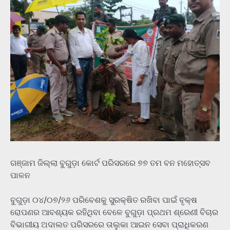
ଗଞ୍ଜାମ ଜିଲ୍ଲା ବୁଗୁଡ଼ା କୋର୍ଟ ପରିସରରେ ୭୭ ତମ ବନ ମହୋତ୍ସବ
ପାଳନ
ବୁଗୁଡ଼ା ୦୪/୦୭/୨୬ ପରିବେଶକୁ ସୁରକ୍ଷିତ ରଖିବା ପାଇଁ ବୃକ୍ଷ
ରୋପଣର ଆବଶ୍ୟକ ରହିଥିବା ବେଳେ ବୁଗୁଡ଼ା ପ୍ରଥମ ଶ୍ରେଣୀ ବିଚାର
ବିଭାଗୀୟ ଅଦାଲତ ପରିସରରେ ତାଲୁକା ଆଇନ ସେବା ପ୍ରାଧିକରଣ