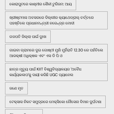
କୋରାପୁଟରେ କାଶ୍ମୀର ଶୈଳୀ ଟୁରିଜମ: ଆୟ
ଖ୍ରୀଷ୍ଟମାସ ଅବସରରେ ଦିଲ୍ଲୀର କ୍ୟାଥେଡ୍ରାଲ୍ ଚର୍ଚ୍ଚରେ
ପହଞ୍ଚିଲେ ପ୍ରଧାନମନ୍ତ୍ରୀ ନରେନ୍ଦ୍ର ମୋଦୀ
ଗଜପତି ଜିଲ୍ଲା ପାଇଁ ଦୁଃଖ
ଗାଇବା ଗ୍ରାମରେ ଦୁଇ ଗୋଷ୍ଠୀ ମୁହାଁ ମୁହିଁରାତି 12.30 ରେ ପହଁଚିଲେ
ଆରକ୍ଷୀ ଅଧିକ୍ଷକ ଏବଂ ଏସ ଡି ପି ଓ
ଛାତ୍ର ମୃତ୍ୟୁ ପାଇଁ KIIT ବିଶ୍ୱବିଦ୍ୟାଳୟର 'ଅବୈଧ
କାର୍ଯ୍ୟକଳାପ'କୁ ଦାୟୀ କରିଛି UGC ପ୍ୟାନେଲ
ଜଣେ ମୃତ
ଟେକ୍ସାସ ନିକଟ ସମୁଦ୍ରରେ ମେକ୍ସିକୋ ନୌସେନା ବିମାନ ଦୁର୍ଘଟଣା