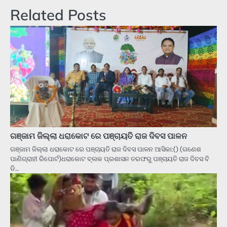
Related Posts
ଗଞ୍ଜାମ ଜିଲ୍ଲା ଧରାକୋଟ ରେ ପଞ୍ଚାୟତି ରାଜ ଦିବସ ପାଳନ
ଗଞ୍ଜାମ ଜିଲ୍ଲା ଧରାକୋଟ ରେ ପଞ୍ଚାୟତି ରାଜ ଦିବସ ପାଳନ ଆସିକା:() (ଗଣେଶ
ପାଣିଗ୍ରାହୀ ରିପୋର୍ଟ)ଧରାକୋଟ ବ୍ଲକ ପ୍ରଶାସନ ତରଫରୁ ପଞ୍ଚାୟତି ରାଜ ଦିବସ ବି
ଡି…