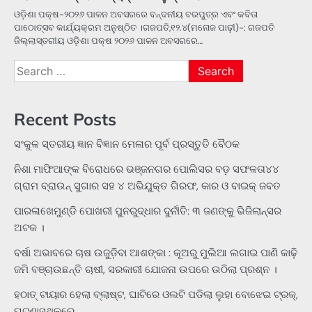
ଓଡ଼ିଶା ପକ୍ଷ-୨୦୨୬ ପାଳନ ଅବସରରେ ବନ୍ଦନୀୟ ବରପୁତ୍ର ଏବଂ କବିତା
ପାଠୋତ୍ସବ କାର୍ଯ୍ୟକ୍ରମ ଅନୁଷ୍ଠିତ ।ଗଜପତି,୧୨.୪(ମନୋଜ ପାଢ଼ୀ)-: ଗଜପତି
ଜିଲ୍ଲାସ୍ତରୀୟ ଓଡ଼ିଶା ପକ୍ଷ ୨୦୨୬ ପାଳନ ଅବସରରେ…
Search
for:
Recent Posts
ସଂକୁଳ ସ୍ତରୀୟ ଜ୍ଞାନ ବିଜ୍ଞାନ ମେଳାର ପୂର୍ବ ପ୍ରସ୍ତୁତି ବୈଠକ
ନିଶା ମାଫିଆଙ୍କ ବିରୋଧରେ ଭଞ୍ଜନଗର ପୋଲିସର ବଡ଼ ସଫଳତା୪୪
ଗ୍ରାମ ବ୍ରାଉନ୍ ସୁଗାର ସହ ୪ ଅଭିଯୁକ୍ତ ଗିରଫ, କାର ଓ ବାଇକ୍ ଜବତ
ପାରଳାଖେମୁଣ୍ଡି ପୋଖରୀ ପୁନରୁଦ୍ଧାର ଦୁର୍ନୀତି: ୩ ଜଣଙ୍କୁ ଭିଜିଲାନ୍ସର
ଅଟକ ।
ବର୍ଷା ଅଭାବରେ ଚାଷ ଉଜୁଡ଼ିବା ଆଶଙ୍କା : କୂଅରୁ ମୁଲିଆ ଲଗାଇ ପାଣି କାଢ଼ି
ଜମି ବଞ୍ଚାଉଛନ୍ତି ଚାଷୀ, ସରକାରୀ ଯୋଜନା ଉପରେ ଉଠିଲା ପ୍ରଶ୍ନ ।
ହଠାତ୍‌ ଟାୟାର ହେଲା ବ୍ଲାଷ୍ଟ, ଘାଟିରେ ଓଲଟି ପଡିଲା ଲୁହା ବୋଝେଇ ଟ୍ରକ୍‌,
ଘଟଣାସ୍ଥଳରେ…