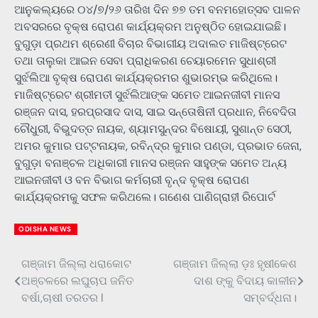
ଆନୁକଲ୍ୟରେ ୦୪/୭/୨୬ ତାରିଖ ଦିନ ୭୭ ତମ ବନମହୋତ୍ସବ ପାଳନ
ଅବସରରେ ବୃକ୍ଷ ରୋପଣ କାର୍ଯ୍ୟକ୍ରମ ଅନୁଷ୍ଠିତ ହୋଇଯାଇଛି।
ବୁଗୁଡ଼ା ପ୍ରଥମ ଶ୍ରେଣୀ ବିଚାର ବିଭାଗୀୟ ଅଦାଲତ ମାଜିଷ୍ଟ୍ରେଟ
ତଥା ତାଲୁକା ଆଇନ ସେବା ପ୍ରାଧିକରଣ ଚେୟାରମେନ ସୁଧାଶ୍ରୀ
ସୁର୍ଝଲିଆ ବୃକ୍ଷ ରୋପଣ କାର୍ଯ୍ୟକ୍ରମର ଶୁଭାରମ୍ଭ କରିଥିଲେ।
ମାଜିଷ୍ଟ୍ରେଟ ଶ୍ରୀମତୀ ସୁର୍ଝଲିଆଙ୍କ ସମେତ ଆଇନଜୀବୀ ମାନସ
ରଞ୍ଜନ ଦାସ, ହରପ୍ରସାଦ ଦାସ, ସାଇ ସନ୍ତୋଷିନୀ ପ୍ରଧାନ, ନିବେଦିତା
ଚୌଧୁରୀ, ବିଭୁଦତ୍ତ ନାୟକ, ଶ୍ୟାମସୁନ୍ଦର ବିଷୋୟୀ, ସୁଶାନ୍ତ ସେଠୀ,
ଅମର କୁମାର ପଟ୍ଟନାୟକ, ରବିନ୍ଦ୍ର କୁମାର ପଣ୍ଡା, ପ୍ରଭାତ ଜେନା,
ବୁଗୁଡ଼ା ବନାଞ୍ଚଳ ଅଧିକାରୀ ମାନସ ରଞ୍ଜନ ସାହୁଙ୍କ ସମେତ ଅନ୍ୟ
ଆଇନଜୀବୀ ଓ ବନ ବିଭାଗ କର୍ମଚାରୀ ବୃନ୍ଦ ବୃକ୍ଷ ରୋପଣ
କାର୍ଯ୍ୟକ୍ରମକୁ ସଫଳ କରିଥଲେ। ଗଣେଶ ପାଣିଗ୍ରାହୀ ରିପୋର୍ଟ
ODISHA NEWS
ଗଞ୍ଜାମ ଜିଲ୍ଲା ଧରାକୋଟ
ଗଞ୍ଜାମ ଜିଲ୍ଲା ଡ଼ଃ ହୃଷୀକେଶ
Post
ଅଞ୍ଚଳରେ ଲଘୁଚାପ ଜନିତ
ଦାଶ ଙ୍କୁ ବିଦାୟ କାଳୀନ
navigation
ବର୍ଷା,ଚାଷୀ ତରତର l
ସମ୍ବର୍ଦ୍ଧନା।