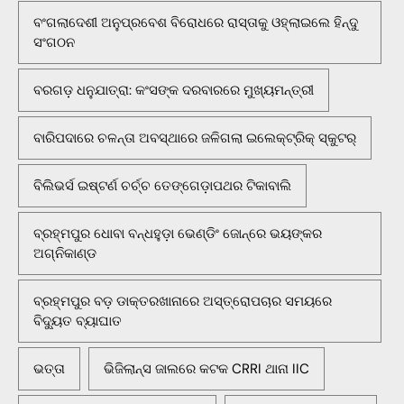
ବଂଗଲାଦେଶୀ ଅନୁପ୍ରବେଶ ବିରୋଧରେ ରାସ୍ତାକୁ ଓହ୍ଲାଇଲେ ହିନ୍ଦୁ
ସଂଗଠନ
ବରଗଡ଼ ଧନୁଯାତ୍ରା: କଂସଙ୍କ ଦରବାରରେ ମୁଖ୍ୟମନ୍ତ୍ରୀ
ବାରିପଦାରେ ଚଳନ୍ତା ଅବସ୍ଥାରେ ଜଳିଗଲା ଇଲେକ୍ଟ୍ରିକ୍ ସ୍କୁଟର୍
ବିଲିଭର୍ସ ଇଷ୍ଟର୍ଣ ଚର୍ଚ୍ଚ ତେଙ୍ଗେଡ଼ାପଥର ଟିକାବାଲି
ବ୍ରହ୍ମପୁର ଧୋବା ବନ୍ଧହୁଡ଼ା ଭେଣ୍ଡିଂ ଜୋନ୍‌ରେ ଭୟଙ୍କର
ଅଗ୍ନିକାଣ୍ଡ
ବ୍ରହ୍ମପୁର ବଡ଼ ଡାକ୍ତରଖାନାରେ ଅସ୍ତ୍ରୋପଚାର ସମୟରେ
ବିଦ୍ୟୁତ ବ୍ୟାଘାତ
ଭତ୍ତା
ଭିଜିଲାନ୍ସ ଜାଲରେ କଟକ CRRI ଥାନା IIC