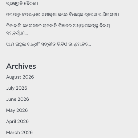
ପ୍ରସ୍ତୁତି ବୈଠକ।
ଜଗପାଡୁ ବଡବନ୍ଧର ସମୀକ୍ଷା କଲେ ବିଧାୟକ ରୂପେଶ ପାଣିଗ୍ରାହୀ।
ଟିକାବାଲି କଲେଜରେ ରାଜନୀତି ବିଜ୍ଞାନର ଅଧ୍ୟାପକଙ୍କୁ ବିଦାୟ
ସମ୍ବର୍ଦ୍ଧନା…
ଆମ ରାହୁଲ ଗାନ୍ଧୀ” ସଙ୍ଗୀତ ଭିଡିଓ ଉନ୍ମୋଚିତ…
Archives
August 2026
July 2026
June 2026
May 2026
April 2026
March 2026