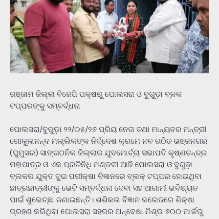
ଗଞ୍ଜାମ ଜିଲ୍ଲା ବିଜେପି ପକ୍ଷରୁ ପୋଲସରା ଓ ବୁଗୁଡ଼ା ବ୍ଳକ
ଟପ୍ପରଙ୍କୁ ସମ୍ବର୍ଦ୍ଧନା
ପୋଲସରା/ବୁଗୁଡ଼ା ୨୨/୦୫/୨୬ ପ୍ରିୟ ନେତା ତଥା ମାନ୍ୟବର ମନ୍ତ୍ରୀ
ଗୋକୁଳାନନ୍ଦ ମଲ୍ଲିକଙ୍କ ନିର୍ଦ୍ଦେଶ କ୍ରମେ ନବ ଗଠିତ ଭଞ୍ଜନଗର
(ଘୁମୁସର) ସାଙ୍ଗଠନିକ ଜିଲ୍ଲାର ଯୁବମୋର୍ଚ୍ଚା ସଭାପତି କୃଷ୍ଣଚନ୍ଦ୍ର
ମହାପାତ୍ର ଓ ଏକ ପ୍ରତିନିଧି ମଣ୍ଡଳୀ ଆଜି ପୋଲସରା ଓ ବୁଗୁଡ଼ା
ବ୍ଲକର ଯୁକ୍ତ ଦୁଇ ପରୀକ୍ଷା ବିଜ୍ଞାନରେ ବ୍ଲକ୍ ଟପ୍ପର ହୋଇଥିବା
ଛାତ୍ରଛାତ୍ରୀଙ୍କୁ ଭେଟି ସମ୍ବର୍ଦ୍ଧନା ଦେବା ସହ ଆଗାମୀ ଭବିଷ୍ୟତ
ପାଇଁ ଶୁଭେଚ୍ଛା ଜଣାଇଛନ୍ତି। ଶଶିକଳା ବିଜ୍ଞାନ କଲେଜରେ ଶିକ୍ଷା
ଗ୍ରହଣ କରିଥିବା ପୋଲସରା ସହରର ଅନ୍ବେଷା ମିଶ୍ର ୬୦୦ ମାର୍କରୁ