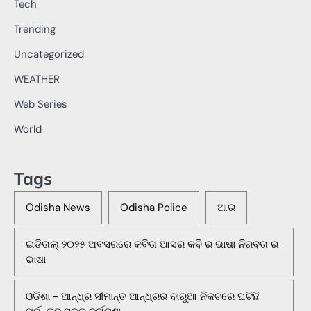
Tech
Trending
Uncategorized
WEATHER
Web Series
World
Tags
Odisha News
Odisha Police
ଆର
ଇଡିତାଲ୍ ୨୦୨୫ ଅବସରରେ କବିତା ଆସର କବି ର ଭାଷା ନିରବତା ର
ଭାଷା
ଓଡିଶା - ଆନ୍ଧ୍ର ସୀମାନ୍ତ ଆନ୍ଧ୍ରର ବାରୁଆ ନିକଟରେ ଘଟିଛି