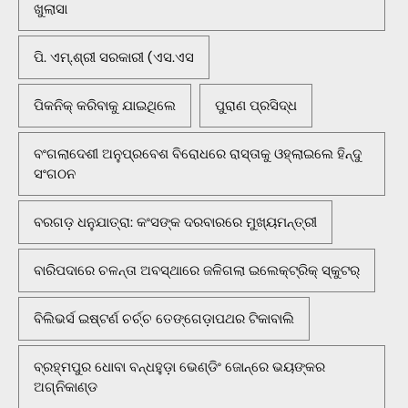
ଖୁଲାସା
ପି. ଏମ୍.ଶ୍ରୀ ସରକାରୀ (ଏସ.ଏସ
ପିକନିକ୍‌ କରିବାକୁ ଯାଇଥିଲେ
ପୁରାଣ ପ୍ରସିଦ୍ଧ
ବଂଗଲାଦେଶୀ ଅନୁପ୍ରବେଶ ବିରୋଧରେ ରାସ୍ତାକୁ ଓହ୍ଲାଇଲେ ହିନ୍ଦୁ
ସଂଗଠନ
ବରଗଡ଼ ଧନୁଯାତ୍ରା: କଂସଙ୍କ ଦରବାରରେ ମୁଖ୍ୟମନ୍ତ୍ରୀ
ବାରିପଦାରେ ଚଳନ୍ତା ଅବସ୍ଥାରେ ଜଳିଗଲା ଇଲେକ୍ଟ୍ରିକ୍ ସ୍କୁଟର୍
ବିଲିଭର୍ସ ଇଷ୍ଟର୍ଣ ଚର୍ଚ୍ଚ ତେଙ୍ଗେଡ଼ାପଥର ଟିକାବାଲି
ବ୍ରହ୍ମପୁର ଧୋବା ବନ୍ଧହୁଡ଼ା ଭେଣ୍ଡିଂ ଜୋନ୍‌ରେ ଭୟଙ୍କର
ଅଗ୍ନିକାଣ୍ଡ