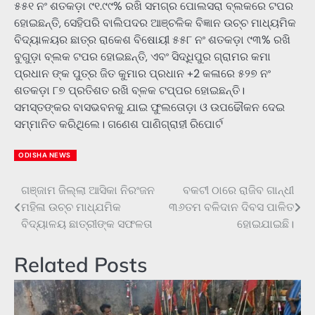
୫୫୧ ନଂ ଶତକଡ଼ା ୯୧.୯୯% ରଖି ସମଗ୍ର ପୋଲସରା ବ୍ଲକରେ ଟପର
ହୋଇଛନ୍ତି, ସେହିପରି ବାଲିପଦର ଆଞ୍ଚଳିକ ବିଜ୍ଞାନ ଉଚ୍ଚ ମାଧ୍ୟମିକ
ବିଦ୍ୟାଳୟର ଛାତ୍ର ରାକେଶ ବିଷୋୟୀ ୫୫୮ ନଂ ଶତକଡ଼ା ୯୩% ରଖି
ବୁଗୁଡ଼ା ବ୍ଲକ ଟପର ହୋଇଛନ୍ତି, ଏବଂ ସିଦ୍ଧିପୁର ଗ୍ରାମର କମା
ପ୍ରଧାନ ଙ୍କ ପୁତ୍ର ଜିତ କୁମାର ପ୍ରଧାନ +2 କଳାରେ ୫୨୭ ନଂ
ଶତକଡ଼ା ୮୭ ପ୍ରତିଶତ ରଖି ବ୍ଳକ ଟପ୍ପର ହୋଇଛନ୍ତି।
ସମସ୍ତଙ୍କର ବାସଭବନକୁ ଯାଇ ଫୁଲତୋଡ଼ା ଓ ଉପଢୌକନ ଦେଇ
ସମ୍ମାନିତ କରିଥିଲେ। ଗଣେଶ ପାଣିଗ୍ରାହୀ ରିପୋର୍ଟ
ODISHA NEWS
ଗଞ୍ଜାମ ଜିଲ୍ଲା ଆସିକା ନିରଂଜନ
ବକଟୀ ଠାରେ ରାଜିବ ଗାନ୍ଧୀ
Post
ମହିଳା ଉଚ୍ଚ ମାଧ୍ଯମିକ
୩୬ତମ ବଳିଦାନ ଦିବସ ପାଳିତ
navigation
ବିଦ୍ୟାଳୟ ଛାତ୍ରୀଙ୍କ ସଫଳତା
ହୋଇଯାଇଛି।
Related Posts