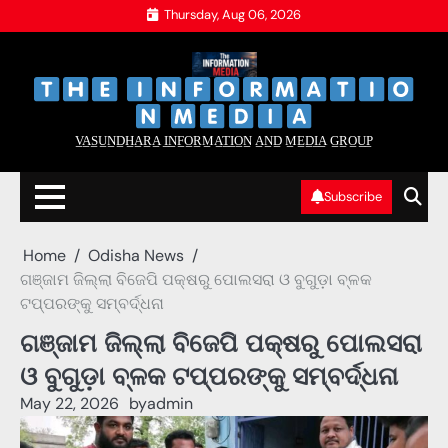
Skip
Thursday, Aug 06, 2026
to
content
‌
‌
V̲A̲S̲U̲N̲D̲H̲A̲R̲A̲ I̲N̲F̲O̲R̲M̲A̲T̲I̲O̲N̲ A̲N̲D̲ M̲E̲D̲I̲A̲ G̲R̲O̲U̲P̲
Subscribe
Home
Odisha News
ଗଞ୍ଜାମ ଜିଲ୍ଲା ବିଜେପି ପକ୍ଷରୁ ପୋଲସରା ଓ ବୁଗୁଡ଼ା ବ୍ଳକ
ଟପ୍ପରଙ୍କୁ ସମ୍ବର୍ଦ୍ଧନା
ଗଞ୍ଜାମ ଜିଲ୍ଲା ବିଜେପି ପକ୍ଷରୁ ପୋଲସରା
ଓ ବୁଗୁଡ଼ା ବ୍ଳକ ଟପ୍ପରଙ୍କୁ ସମ୍ବର୍ଦ୍ଧନା
May 22, 2026
by
admin