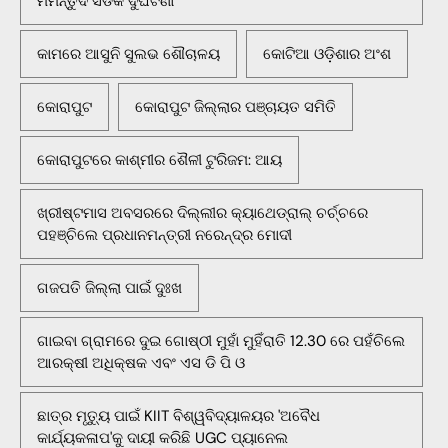
ମର୍ମନ୍ତୁଦ ସଡକ ଦୁର୍ଘଟଣା
କାମରେ ଆସୁନି ସୁଲଭ ଶୌଚାଳୟ
କୋଟିଆ ଓଡ଼ିଶାର ଅଂଶ
କୋରାପୁଟ
କୋରାପୁଟ ଜିଲ୍ଲାର ପଞ୍ଚାୟତ ସମିତି
କୋରାପୁଟରେ କାଶ୍ମୀର ଶୈଳୀ ଟୁରିଜମ: ଆୟ
ଖ୍ରୀଷ୍ଟମାସ ଅବସରରେ ଦିଲ୍ଲୀର କ୍ୟାଥେଡ୍ରାଲ୍ ଚର୍ଚ୍ଚରେ
ପହଞ୍ଚିଲେ ପ୍ରଧାନମନ୍ତ୍ରୀ ନରେନ୍ଦ୍ର ମୋଦୀ
ଗଜପତି ଜିଲ୍ଲା ପାଇଁ ଦୁଃଖ
ଗାଇବା ଗ୍ରାମରେ ଦୁଇ ଗୋଷ୍ଠୀ ମୁହାଁ ମୁହିଁରାତି 12.30 ରେ ପହଁଚିଲେ
ଆରକ୍ଷୀ ଅଧିକ୍ଷକ ଏବଂ ଏସ ଡି ପି ଓ
ଛାତ୍ର ମୃତ୍ୟୁ ପାଇଁ KIIT ବିଶ୍ୱବିଦ୍ୟାଳୟର 'ଅବୈଧ
କାର୍ଯ୍ୟକଳାପ'କୁ ଦାୟୀ କରିଛି UGC ପ୍ୟାନେଲ