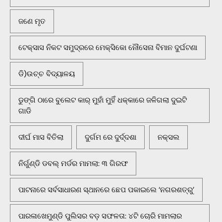
ଜଣେ ମୃତ
ଟେକ୍ସାସ ନିକଟ ସମୁଦ୍ରରେ ମେକ୍ସିକୋ ନୌସେନା ବିମାନ ଦୁର୍ଘଟଣା
ଡି)ଉଚ୍ଚ ବିଦ୍ୟାଳୟ
ଡୁଙ୍ଗି ଠାରେ ବୁଲେଟ କାର୍ ମୁହାଁ ମୁହିଁ ଧକ୍କାରେ ଜଳିଗଲା ଦୁଇଟି
ଗାଡି
ଦୀର୍ଘ ମାସ ବିତିଲା
ଦୁର୍ଗମ ରେ ଦୁର୍ଦ୍ଦଶା
ନକ୍ସଲ
ନିର୍ଗୁଣ୍ଡି ଡବଲ୍ ମର୍ଡର ମାମଲା: ୩ ଗିରଫ
ପାଟନାରେ ସର୍ବସାଧାରଣ ସ୍ଥାନରେ ଛେପ ପକାଇଲେ ‘ନଗରଶତ୍ରୁ’
ପାରଳାଖେମୁଣ୍ଡି ପୁଲିସର ବଡ଼ ସଫଳତା: ୪ଟି ଚୋରି ମାମଲାର