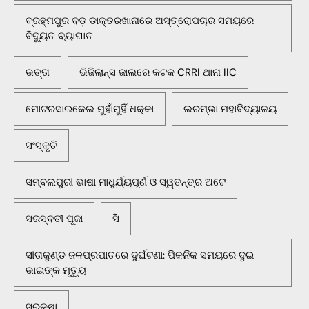
ବ୍ରହ୍ମପୁର ବଡ଼ ଡାକ୍ତରଖାନାରେ ଅସ୍ତ୍ରୋପଚାର ସମୟରେ
ବିଦ୍ୟୁତ ବ୍ୟାଘାତ
ଭତ୍ତା
ଭିଜିଲାନ୍ସ ଜାଲରେ କଟକ CRRI ଥାନା IIC
ମୋଟରସାଇକେଲ ମୁହାଁମୁହିଁ ଧକ୍କା
ଲରମ୍ଭା ମହାବିଦ୍ୟାଳୟ
ସଂସ୍କୃତି
ସମ୍ବଲପୁରୀ ଭାଷା ମାଧୁର୍ଯ୍ୟପୂର୍ଣ ଓ ସ୍ୱତନ୍ତ୍ର ଅଟେ
ସରସ୍ବତୀ ପୂଜା
ସି
ସୀତାକୁଣ୍ଡ ଜଳପ୍ରପାତରେ ଦୁର୍ଘଟଣା: ପିକନିକ ସମୟରେ ଦୁଇ
ଭାଇଙ୍କ ମୃତ୍ୟୁ
ସୁରକ୍ଷା