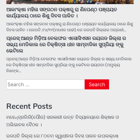
ଆକାଂକ୍ଷା ମହିଳା ସଙ୍ଗଠନ ପକ୍ଷରୁ ରା ଣିପେଣ୍ଠ ପଞ୍ଚାୟତ
କାର୍ଯ୍ୟାଳୟ ଠାରେ ଶିଶୁ ଦିବସ ପାଳିତ ।
ଆକାଂକ୍ଷା ମହିଳା ସଙ୍ଗଠନ ପକ୍ଷରୁ ରା ଣିପେଣ୍ଠ ପଞ୍ଚାୟତ କାର୍ଯ୍ୟାଳୟ ଠାରେ ଶିଶୁ
ଦିବସ ପାଳିତ । ଗଜପତି ;୧୪/୧୧(ମନୋଜ ପାଢୀ) ରେ ଗଜପତି ଜିଲ୍ଲାର ଅଗ୍ରଣୀ…
ପ୍ରେସ୍ ଆଣ୍ଡ ମିଡ଼ିଆ ବେଲଫର ଏସୋସିଏସନ ରୟଗଡ ଜିଲ୍ଲା ର
ସଭ୍ୟ ମେଡିକାଲ ରେ ଚିକ୍ଷିତ୍ସା ଧୀନ ସାମ୍ବାଦିକା ସୁପ୍ରିୟା ଙ୍କୁ
ଭେଟିଲେ
ପ୍ରେସ୍ ଆଣ୍ଡ ମିଡ଼ିଆ ବେଲଫର ଏସୋସିଏସନ ରୟଗଡ ଜିଲ୍ଲା ର ସଭ୍ୟ ମେଡିକାଲ
ରେ ଚିକ୍ଷିତ୍ସା ଧୀନ ସାମ୍ବାଦିକା ସୁପ୍ରିୟା ଙ୍କୁ ଭେଟିଲେ ରାୟଗଡା (ଅମୁଲ୍ୟ
ନିଶଙ୍କ…
Search
for:
Recent Posts
ମହେନ୍ଦ୍ରଗିରି(ପୌର) ସରକାରୀ ଉଚ୍ଚ ବିଦ୍ୟାଳୟରେ ଶିକ୍ଷକ ଓ
ଅଭିଭାବକ ବୈଠକ ।
ଗଜପତି ଜିଲ୍ଲା ରେ ୮୦ତମ ସ୍ୱାଧୀନତା ଦିବସ ପାଳନ ଉପଲକ୍ଷେ