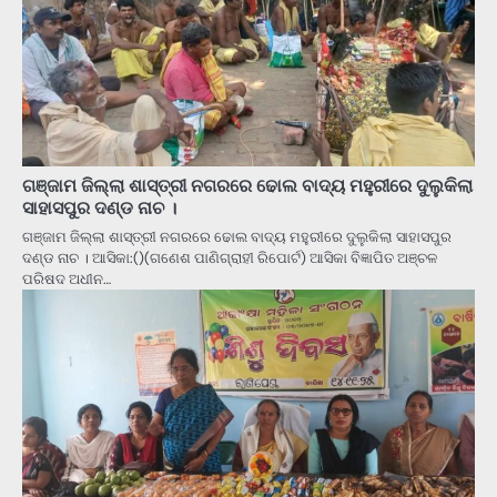
ଗଞ୍ଜାମ ଜିଲ୍ଲା ଶାସ୍ତ୍ରୀ ନଗରରେ ଢୋଲ ବାଦ୍ୟ ମହୁରୀରେ ଦୁଲୁକିଲା
ସାହାସପୁର ଦଣ୍ଡ ନାଚ ।
ଗଞ୍ଜାମ ଜିଲ୍ଲା ଶାସ୍ତ୍ରୀ ନଗରରେ ଢୋଲ ବାଦ୍ୟ ମହୁରୀରେ ଦୁଲୁକିଲା ସାହାସପୁର
ଦଣ୍ଡ ନାଚ । ଆସିକା:()(ଗଣେଶ ପାଣିଗ୍ରାହୀ ରିପୋର୍ଟ) ଆସିକା ବିଜ୍ଞାପିତ ଅଞ୍ଚଳ
ପରିଷଦ ଅଧୀନ…