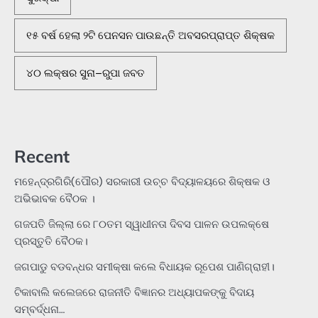
୧୫ ବର୍ଷ ହେଲା ୨ଟି ପେନସନ ପାଉଛନ୍ତି ଅବସରପ୍ରାପ୍ତ ଶିକ୍ଷକ
୪୦ ଲକ୍ଷର ସୁନା–ରୁପା ଜବତ
Recent
ମହେନ୍ଦ୍ରଗିରି(ପୌର) ସରକାରୀ ଉଚ୍ଚ ବିଦ୍ୟାଳୟରେ ଶିକ୍ଷକ ଓ
ଅଭିଭାବକ ବୈଠକ ।
ଗଜପତି ଜିଲ୍ଲା ରେ ୮୦ତମ ସ୍ୱାଧୀନତା ଦିବସ ପାଳନ ଉପଲକ୍ଷେ
ପ୍ରସ୍ତୁତି ବୈଠକ।
ଜଗପାଡୁ ବଡବନ୍ଧର ସମୀକ୍ଷା କଲେ ବିଧାୟକ ରୂପେଶ ପାଣିଗ୍ରାହୀ।
ଟିକାବାଲି କଲେଜରେ ରାଜନୀତି ବିଜ୍ଞାନର ଅଧ୍ୟାପକଙ୍କୁ ବିଦାୟ
ସମ୍ବର୍ଦ୍ଧନା…