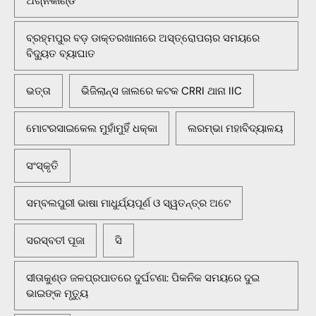
ଅଗ୍ନିକାଣ୍ଡ
ବ୍ରହ୍ମପୁର ବଡ଼ ଡାକ୍ତରଖାନାରେ ଅସ୍ତ୍ରୋପଚାର ସମୟରେ
ବିଦ୍ୟୁତ ବ୍ୟାଘାତ
ଭତ୍ତା
ଭିଜିଲାନ୍ସ ଜାଲରେ କଟକ CRRI ଥାନା IIC
ମୋଟରସାଇକେଲ ମୁହାଁମୁହିଁ ଧକ୍କା
ଲରମ୍ଭା ମହାବିଦ୍ୟାଳୟ
ସଂସ୍କୃତି
ସମ୍ବଲପୁରୀ ଭାଷା ମାଧୁର୍ଯ୍ୟପୂର୍ଣ ଓ ସ୍ୱତନ୍ତ୍ର ଅଟେ
ସରସ୍ବତୀ ପୂଜା
ସି
ସୀତାକୁଣ୍ଡ ଜଳପ୍ରପାତରେ ଦୁର୍ଘଟଣା: ପିକନିକ ସମୟରେ ଦୁଇ
ଭାଇଙ୍କ ମୃତ୍ୟୁ