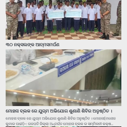
୩୦ ନକ୍ସଲଙ୍କ ଆତ୍ମସମର୍ପଣ
ମୋହନା ବ୍ଲକ ରେ ଯୁଗ୍ମ ଅଭିଯୋଗ ଶୁଣାଣି ଶିବିର ଅନୁଷ୍ଠିତ ।
ମୋହନା ବ୍ଲକ ରେ ଯୁଗ୍ମ ଅଭିଯୋଗ ଶୁଣାଣି ଶିବିର ଅନୁଷ୍ଠିତ । ମୋହନା(ମନୋଜ
କୁମାର ପାଢୀ)-: ଗଜପତି ଜିଲ୍ଲା ଅନ୍ତର୍ଗତ ମୋହନା ବ୍ଲକ ର ସମ୍ମିଳନୀ କକ୍ଷ…