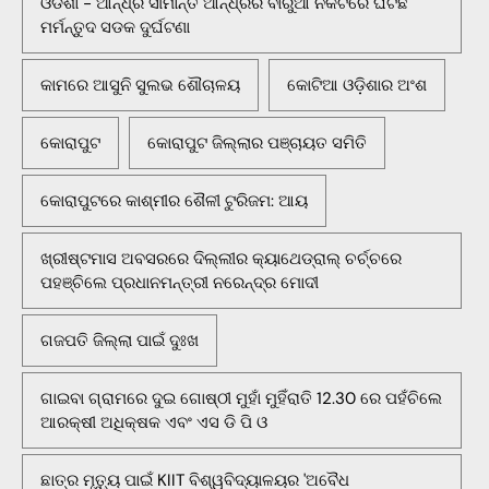
ଓଡିଶା - ଆନ୍ଧ୍ର ସୀମାନ୍ତ ଆନ୍ଧ୍ରର ବାରୁଆ ନିକଟରେ ଘଟିଛି
ମର୍ମନ୍ତୁଦ ସଡକ ଦୁର୍ଘଟଣା
କାମରେ ଆସୁନି ସୁଲଭ ଶୌଚାଳୟ
କୋଟିଆ ଓଡ଼ିଶାର ଅଂଶ
କୋରାପୁଟ
କୋରାପୁଟ ଜିଲ୍ଲାର ପଞ୍ଚାୟତ ସମିତି
କୋରାପୁଟରେ କାଶ୍ମୀର ଶୈଳୀ ଟୁରିଜମ: ଆୟ
ଖ୍ରୀଷ୍ଟମାସ ଅବସରରେ ଦିଲ୍ଲୀର କ୍ୟାଥେଡ୍ରାଲ୍ ଚର୍ଚ୍ଚରେ
ପହଞ୍ଚିଲେ ପ୍ରଧାନମନ୍ତ୍ରୀ ନରେନ୍ଦ୍ର ମୋଦୀ
ଗଜପତି ଜିଲ୍ଲା ପାଇଁ ଦୁଃଖ
ଗାଇବା ଗ୍ରାମରେ ଦୁଇ ଗୋଷ୍ଠୀ ମୁହାଁ ମୁହିଁରାତି 12.30 ରେ ପହଁଚିଲେ
ଆରକ୍ଷୀ ଅଧିକ୍ଷକ ଏବଂ ଏସ ଡି ପି ଓ
ଛାତ୍ର ମୃତ୍ୟୁ ପାଇଁ KIIT ବିଶ୍ୱବିଦ୍ୟାଳୟର 'ଅବୈଧ