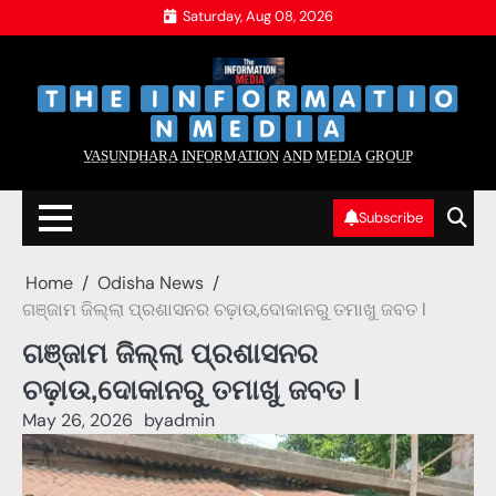
Skip
Saturday, Aug 08, 2026
to
content
‌
‌
V̲A̲S̲U̲N̲D̲H̲A̲R̲A̲ I̲N̲F̲O̲R̲M̲A̲T̲I̲O̲N̲ A̲N̲D̲ M̲E̲D̲I̲A̲ G̲R̲O̲U̲P̲
Subscribe
Home
Odisha News
ଗଞ୍ଜାମ ଜିଲ୍ଲା ପ୍ରଶାସନର ଚଢ଼ାଉ,ଦୋକାନରୁ ତମାଖୁ ଜବତ l
ଗଞ୍ଜାମ ଜିଲ୍ଲା ପ୍ରଶାସନର
ଚଢ଼ାଉ,ଦୋକାନରୁ ତମାଖୁ ଜବତ l
May 26, 2026
by
admin