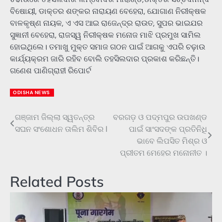
ବିଷୋୟୀ, ଡାକ୍ତର ଶଙ୍କର ନାରାୟଣ ବେହେରା, ଯୋଗାଣ ନିରୀକ୍ଷକ
ବାଳକୃଷ୍ଣ ନାୟକ, ଏ ଏସ ଆଇ ରାଜେନ୍ଦ୍ର ରାଉତ, ସୁପର ଭାଇଯର
ସୁଜ୍ଞାନୀ ବେହେରା, ରାଜସ୍ୱ ନିରୀକ୍ଷକ ମନୋଜ ମାଝି ପ୍ରମୁଖ ସାମିଲ
ହୋଇଥିଲେ। ତମାଖୁ ମୁକ୍ତ ସମାଜ ଗଠନ ପାଇଁ ଆଗକୁ ଏପରି ଚଢ଼ାଉ
କାର୍ଯ୍ୟକ୍ରମ ଜାରି ରହିବ ବୋଲି ତହସିଲଦାର ପ୍ରକାଶ କରିଛନ୍ତି।
ଗଣେଶ ପାଣିଗ୍ରାହୀ ରିପୋର୍ଟ
ODISHA NEWS
ଗଞ୍ଜାମ ଜିଲ୍ଲା ସ୍ୱତନ୍ତ୍ର
ବରଗଡ଼ ଓ ପଦ୍ମପୁର ଉପଖଣ୍ଡ
Post
ସଘନ ସଂଶୋଧନ ତାଲିମ ଶିବିର l
ପାଇଁ ସାଂସଦଙ୍କ ପ୍ରତିନିଧି
navigation
ଭାବେ ଲିପସିତ ମିଶ୍ର ଓ
ପ୍ରୀତମ ମେହେର ମନୋନୀତ ।
Related Posts