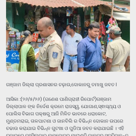
ଗଞ୍ଜାମ ଜିଲ୍ଲା ପ୍ରଶାସନର ଚଢ଼ାଉ,ଦୋକାନରୁ ତମାଖୁ ଜବତ l
ଆସିକା :(୨୬/୫/୨୬) (ଗଣେଶ ପାଣିଗ୍ରାହୀ ରିପୋର୍ଟ)ଗଞ୍ଜାମ
ଜିଲ୍ଲାପାଳ ଙ୍କ ନିର୍ଦେଶ କ୍ରମେ ରାଜସ୍ୱ, ଯୋଗାଣ,ସ୍ଵାସ୍ଥ୍ୟ ଓ
ପୋଲିସ ବିଭାଗ ପକ୍ଷରୁ ଆଜି ମିଳିତ ଭାବରେ ଧରାକୋଟ,
ମୁଣ୍ଡମରାଇ, ତାଳପାଟଣା ଓ ଜାନବିଲି ର ବିଭିନ୍ନ ଦୋକାନ ଉପରେ
ଚଢାଉ କରାଯାଇ ବିଭିନ୍ନ ଗୁଟଖା ଓ ପୁଡିଆ ଜବତ କରାଯାଇଛି । ଏହି
ଚଢାଉରେ ତହସିଲଦାର ଲମ୍ବୋଦର ମାରାଣ୍ଡି,ଡାକ୍ତର ସଚ୍ଚିଦାନନ୍ଦ