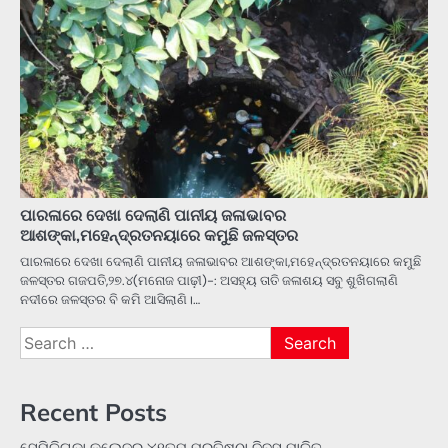
ପାରଳାରେ ଦେଖା ଦେଲାଣି ପାନୀୟ ଜଳାଭାବର
ଆଶଙ୍କା,ମହେନ୍ଦ୍ରତନୟାରେ କମୁଛି ଜଳସ୍ତର
ପାରଳାରେ ଦେଖା ଦେଲାଣି ପାନୀୟ ଜଳାଭାବର ଆଶଙ୍କା,ମହେନ୍ଦ୍ରତନୟାରେ କମୁଛି
ଜଳସ୍ତର ଗଜପତି,୨୭.୪(ମନୋଜ ପାଢ଼ୀ)-: ଅସହ୍ୟ ତାତି ଜଳାଶୟ ସବୁ ଶୁଖିଗଲାଣି
ନଦୀରେ ଜଳସ୍ତର ବି କମି ଆସିଲାଣି।…
Search
for:
Recent Posts
ସେମିଳିଗୁଡ଼ା କଲେଜର ୪୧ତମ ପ୍ରତିଷ୍ଠା ଦିବସ ପାଳିତ