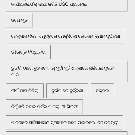
କାର୍ଯ୍ୟକଳାପ'କୁ ଦାୟୀ କରିଛି UGC ପ୍ୟାନେଲ
ଜଣେ ମୃତ
ଟେକ୍ସାସ ନିକଟ ସମୁଦ୍ରରେ ମେକ୍ସିକୋ ନୌସେନା ବିମାନ ଦୁର୍ଘଟଣା
ଡି)ଉଚ୍ଚ ବିଦ୍ୟାଳୟ
ଡୁଙ୍ଗି ଠାରେ ବୁଲେଟ କାର୍ ମୁହାଁ ମୁହିଁ ଧକ୍କାରେ ଜଳିଗଲା ଦୁଇଟି
ଗାଡି
ଦୀର୍ଘ ମାସ ବିତିଲା
ଦୁର୍ଗମ ରେ ଦୁର୍ଦ୍ଦଶା
ନକ୍ସଲ
ନିର୍ଗୁଣ୍ଡି ଡବଲ୍ ମର୍ଡର ମାମଲା: ୩ ଗିରଫ
ପାଟନାରେ ସର୍ବସାଧାରଣ ସ୍ଥାନରେ ଛେପ ପକାଇଲେ ‘ନଗରଶତ୍ରୁ’