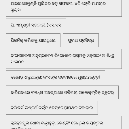
ପାରଳାଖେମୁଣ୍ଡି ପୁଲିସର ବଡ଼ ସଫଳତା: ୪ଟି ଚୋରି ମାମଲାର
ଖୁଲାସା
ପି. ଏମ୍.ଶ୍ରୀ ସରକାରୀ (ଏସ.ଏସ
ପିକନିକ୍‌ କରିବାକୁ ଯାଇଥିଲେ
ପୁରାଣ ପ୍ରସିଦ୍ଧ
ବଂଗଲାଦେଶୀ ଅନୁପ୍ରବେଶ ବିରୋଧରେ ରାସ୍ତାକୁ ଓହ୍ଲାଇଲେ ହିନ୍ଦୁ
ସଂଗଠନ
ବରଗଡ଼ ଧନୁଯାତ୍ରା: କଂସଙ୍କ ଦରବାରରେ ମୁଖ୍ୟମନ୍ତ୍ରୀ
ବାରିପଦାରେ ଚଳନ୍ତା ଅବସ୍ଥାରେ ଜଳିଗଲା ଇଲେକ୍ଟ୍ରିକ୍ ସ୍କୁଟର୍
ବିଲିଭର୍ସ ଇଷ୍ଟର୍ଣ ଚର୍ଚ୍ଚ ତେଙ୍ଗେଡ଼ାପଥର ଟିକାବାଲି
ବ୍ରହ୍ମପୁର ଧୋବା ବନ୍ଧହୁଡ଼ା ଭେଣ୍ଡିଂ ଜୋନ୍‌ରେ ଭୟଙ୍କର