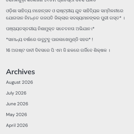
ଓଡ଼ିଶା ସାହିତ୍ୟ ମହୋତ୍ସବ ଓ ରାଷ୍ଟ୍ରୀୟ ଯୁବ ସାହିତ୍ୟିକ ସମ୍ମିଳନୀରେ
ଯୋଗଦାନ ନିମନ୍ତେ ଗଜପତି ଜିଲ୍ଲାର ସଦସ୍ୟମାନଙ୍କର ପୁରୀ ଗସ୍ତ* ।
ପଞ୍ଚାୟତସ୍ତରୀୟ ନିଶାମୁକ୍ତ ସଚେତନତା ଅଭିଯାନ।*
*ସାମାନ୍ୟ ବର୍ଷାରେ ଉବୁଟୁବୁ ପାରଳାଖେମୁଣ୍ଡି ସହର* !
16 ଅଗଷ୍ଟ ଦାବୀ ଦିବସରେ ପି ଏମ ଜି ଛକରେ ଗର୍ଜିବେ ଶିକ୍ଷକ ।
Archives
August 2026
July 2026
June 2026
May 2026
April 2026