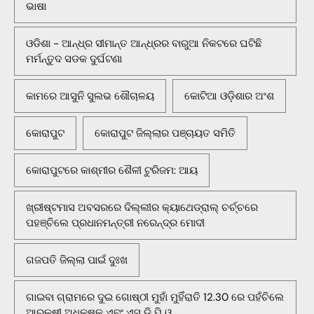
ଭାଷା
ଓଡିଶା - ଆନ୍ଧ୍ର ସୀମାନ୍ତ ଆନ୍ଧ୍ରର ବାରୁଆ ନିକଟରେ ଘଟିଛି
ମର୍ମନ୍ତୁଦ ସଡକ ଦୁର୍ଘଟଣା
କାମରେ ଆସୁନି ସୁଲଭ ଶୌଚାଳୟ
କୋଟିଆ ଓଡ଼ିଶାର ଅଂଶ
କୋରାପୁଟ
କୋରାପୁଟ ଜିଲ୍ଲାର ପଞ୍ଚାୟତ ସମିତି
କୋରାପୁଟରେ କାଶ୍ମୀର ଶୈଳୀ ଟୁରିଜମ: ଆୟ
ଖ୍ରୀଷ୍ଟମାସ ଅବସରରେ ଦିଲ୍ଲୀର କ୍ୟାଥେଡ୍ରାଲ୍ ଚର୍ଚ୍ଚରେ
ପହଞ୍ଚିଲେ ପ୍ରଧାନମନ୍ତ୍ରୀ ନରେନ୍ଦ୍ର ମୋଦୀ
ଗଜପତି ଜିଲ୍ଲା ପାଇଁ ଦୁଃଖ
ଗାଇବା ଗ୍ରାମରେ ଦୁଇ ଗୋଷ୍ଠୀ ମୁହାଁ ମୁହିଁରାତି 12.30 ରେ ପହଁଚିଲେ
ଆରକ୍ଷୀ ଅଧିକ୍ଷକ ଏବଂ ଏସ ଡି ପି ଓ