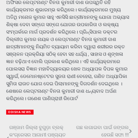
ଅଫିସର ଲେପ୍ଟନାଣ୍ଟ ବିନତା କୁମାରୀ ଦାଶ ଉପସ୍ଥିତି ରହି
କାର୍ଯ୍ୟକ୍ରମର ଶୁଭାରମ୍ଭ କରିଥିଲେ। କାର୍ଯ୍ୟକ୍ରମରେ ମୁଖ୍ୟ
ଅତିଥି ମନୋଜ କୁମାର ସାହୁ ଏନସିସି ଛାତ୍ରୀମାନଙ୍କୁ ଯୋଗା ଅଭ୍ୟାସ
ଶିକ୍ଷା ଦେବା ସଙ୍ଗେ ସଙ୍ଗେ ଯୋଗର ଉପକାରିତା ଓ ଲକ୍ଷ୍ୟ
ସଂମ୍ପର୍କରେ ମାର୍ଗ ପ୍ରଦର୍ଶନ କରିଥିଲେ। ପ୍ରିନ୍ସିପାଲ ଡକ୍ଟର
ଦିଲ୍ଲୀପ କୁମାର ନାୟକ ଓ ଲେପ୍ଟନାଣ୍ଟ ବିନତା କୁମାରୀ ଦାଶ
ଛାତ୍ରୀମାନଙ୍କୁ ନିୟମିତ ବ୍ୟାୟାମ କରିବା ଦ୍ୱାରା ଶରୀରର ରକ୍ତ
ସଞ୍ଚାଳନ ପ୍ରକ୍ରିୟା ସଠିକ୍ ହେବା ସହ ଧର୍ଯ୍ୟ , ସାହାସ ଓ ଶୃଙ୍ଖଳା
ଜ୍ଞାନ ବଢ଼ିଥାଏ ବୋଲି ପ୍ରକାଶ କରିଥିଲେ। ଏହି କାର୍ଯ୍ୟକ୍ରମରେ
ପୋଲସରା ବିଜ୍ଞାନ ମହାବିଦ୍ୟାଳୟର ଖେଳ ଅଧ୍ୟାପକ ଦିପକ କୁମାର
ସ୍ୱାଇଁ, ଡେମୋନଷ୍ଟେଟର ସୁଜତା ରାଣୀ ବେହେରା, ଗଣିତ ଅଧ୍ୟାପିକା
ସୁମିତା ରାଉତ ଯୋଗ ଦେଇ ପିଲାମାନଙ୍କୁ ଦିଗଦର୍ଶନ ଦେଇଥିଲେ ।
ଶେଷରେ ଲେପ୍ଟନାଣ୍ଟ ବିନତା କୁମାରୀ ଦାଶ ଧନ୍ୟବାଦ ଅର୍ପଣ
କରିଥିଲେ। ଗଣେଶ ପାଣିଗ୍ରାହୀ ରିପୋର୍ଟ
ODISHA NEWS
ଗଞ୍ଜାମ ଜିଲ୍ଲା ବୁଗୁଡ଼ା ବ୍ଲକ୍
ଗଛ ଲଗାଇବା ପାଇଁ ଜଙ୍ଗଲ
Post
କଂଗ୍ରେସର ଆଗାମୀ ପଞ୍ଚାୟତ
ହେଉଛି ସଫା !!!