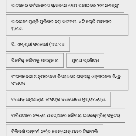
ପାଟନାରେ ସର୍ବସାଧାରଣ ସ୍ଥାନରେ ଛେପ ପକାଇଲେ ‘ନଗରଶତ୍ରୁ’
ପାରଳାଖେମୁଣ୍ଡି ପୁଲିସର ବଡ଼ ସଫଳତା: ୪ଟି ଚୋରି ମାମଲାର
ଖୁଲାସା
ପି. ଏମ୍.ଶ୍ରୀ ସରକାରୀ (ଏସ.ଏସ
ପିକନିକ୍‌ କରିବାକୁ ଯାଇଥିଲେ
ପୁରାଣ ପ୍ରସିଦ୍ଧ
ବଂଗଲାଦେଶୀ ଅନୁପ୍ରବେଶ ବିରୋଧରେ ରାସ୍ତାକୁ ଓହ୍ଲାଇଲେ ହିନ୍ଦୁ
ସଂଗଠନ
ବରଗଡ଼ ଧନୁଯାତ୍ରା: କଂସଙ୍କ ଦରବାରରେ ମୁଖ୍ୟମନ୍ତ୍ରୀ
ବାରିପଦାରେ ଚଳନ୍ତା ଅବସ୍ଥାରେ ଜଳିଗଲା ଇଲେକ୍ଟ୍ରିକ୍ ସ୍କୁଟର୍
ବିଲିଭର୍ସ ଇଷ୍ଟର୍ଣ ଚର୍ଚ୍ଚ ତେଙ୍ଗେଡ଼ାପଥର ଟିକାବାଲି