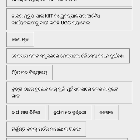
ଛାତ୍ର ମୃତ୍ୟୁ ପାଇଁ KIIT ବିଶ୍ୱବିଦ୍ୟାଳୟର 'ଅବୈଧ
କାର୍ଯ୍ୟକଳାପ'କୁ ଦାୟୀ କରିଛି UGC ପ୍ୟାନେଲ
ଜଣେ ମୃତ
ଟେକ୍ସାସ ନିକଟ ସମୁଦ୍ରରେ ମେକ୍ସିକୋ ନୌସେନା ବିମାନ ଦୁର୍ଘଟଣା
ଡି)ଉଚ୍ଚ ବିଦ୍ୟାଳୟ
ଡୁଙ୍ଗି ଠାରେ ବୁଲେଟ କାର୍ ମୁହାଁ ମୁହିଁ ଧକ୍କାରେ ଜଳିଗଲା ଦୁଇଟି
ଗାଡି
ଦୀର୍ଘ ମାସ ବିତିଲା
ଦୁର୍ଗମ ରେ ଦୁର୍ଦ୍ଦଶା
ନକ୍ସଲ
ନିର୍ଗୁଣ୍ଡି ଡବଲ୍ ମର୍ଡର ମାମଲା: ୩ ଗିରଫ