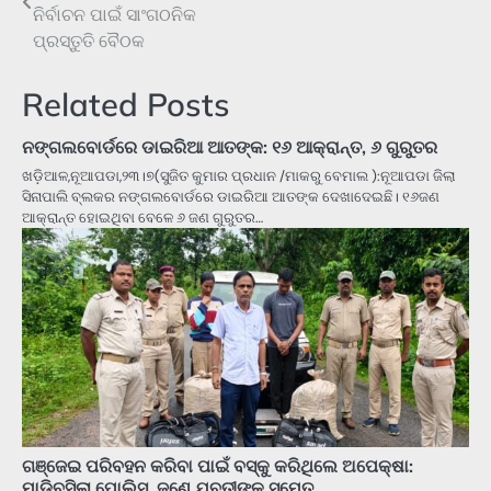
navigation
ନିର୍ବାଚନ ପାଇଁ ସାଂଗଠନିକ
ପ୍ରସ୍ତୁତି ବୈଠକ
Related Posts
ନଙ୍ଗଲବୋର୍ଡରେ ଡାଇରିଆ ଆତଙ୍କ: ୧୬ ଆକ୍ରାନ୍ତ, ୬ ଗୁରୁତର
ଖଡ଼ିଆଳ,ନୂଆପଡା,୨୩।୭(ସୁଜିତ କୁମାର ପ୍ରଧାନ /ମାକରୁ ବେମାଲ ):ନୂଆପଡା ଜିଲା
ସିନାପାଲି ବ୍ଲକର ନଙ୍ଗଲବୋର୍ଡରେ ଡାଇରିଆ ଆତଙ୍କ ଦେଖାଦେଇଛି। ୧୬ଜଣ
ଆକ୍ରାନ୍ତ ହୋଇଥିବା ବେଳେ ୬ ଜଣ ଗୁରୁତର…
ଗଞ୍ଜେଇ ପରିବହନ କରିବା ପାଇଁ ବସ୍‌କୁ କରିଥିଲେ ଅପେକ୍ଷା:
ମାଡିବସିଲା ପୋଲିସ, ଜଣେ ଯୁବତୀଙ୍କ ସମେତ…