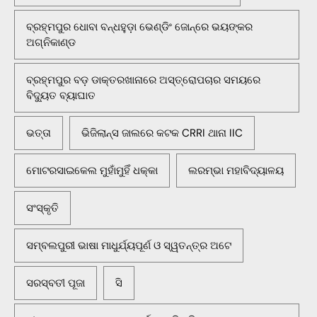
ବ୍ରହ୍ମପୁର ଧୋବା ବନ୍ଧହୁଡ଼ା ଭେଣ୍ଡିଂ ଜୋନ୍‌ରେ ଭୟଙ୍କର
ଅଗ୍ନିକାଣ୍ଡ
ବ୍ରହ୍ମପୁର ବଡ଼ ଡାକ୍ତରଖାନାରେ ଅସ୍ତ୍ରୋପଚାର ସମୟରେ
ବିଦ୍ୟୁତ ବ୍ୟାଘାତ
ଭତ୍ତା
ଭିଜିଲାନ୍ସ ଜାଲରେ କଟକ CRRI ଥାନା IIC
ମୋଟରସାଇକେଲ ମୁହାଁମୁହିଁ ଧକ୍କା
ଲରମ୍ଭା ମହାବିଦ୍ୟାଳୟ
ସଂସ୍କୃତି
ସମ୍ବଲପୁରୀ ଭାଷା ମାଧୁର୍ଯ୍ୟପୂର୍ଣ ଓ ସ୍ୱତନ୍ତ୍ର ଅଟେ
ସରସ୍ବତୀ ପୂଜା
ସି