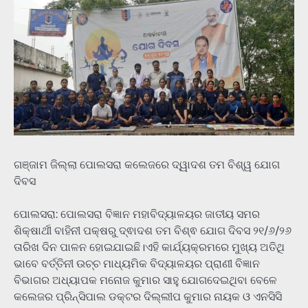
ଗଞ୍ଜାମ ଜିଲ୍ଲା ପୋଲସରା କଲେଜରେ ଦ୍ୱାଦଶ ତମ ବିଶ୍ୱ ଯୋଗ
ଦିବସ
ପୋଲସରା: ପୋଲସରା ବିଜ୍ଞାନ ମହାବିଦ୍ୟାଳୟର ଜାତୀୟ ସମର
ଶିକ୍ଷାର୍ଥୀ ବାହିନୀ ପକ୍ଷରୁ ଦ୍ଵାଦଶ ତମ ବିଶ୍ଵ ଯୋଗ ଦିବସ ୨୧/୬/୨୬
ତାରିଖ ଦିନ ପାଳନ ହୋଇଯାଇଛି।ଏହି କାର୍ଯ୍ୟକ୍ରମରେ ମୁଖ୍ୟ ଅତିଥି
ଭାବେ ବର୍ତ୍ତିନୀ ଉଚ୍ଚ ମାଧ୍ୟମିକ ବିଦ୍ୟାଳୟର ପ୍ରାଣୀ ବିଜ୍ଞାନ
ବିଭାଗର ଅଧ୍ୟାପକ ମନୋଜ କୁମାର ସାହୁ ଯୋଗଦେଇଥିବା ବେଳେ
କଲେଜର ପ୍ରିନ୍ସିପାଲ ଡକ୍ଟର ଦିଲ୍ଲୀପ କୁମାର ନାୟକ ଓ ଏନସିସି