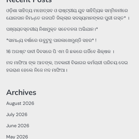
ଓଡ଼ିଶା ସାହିତ୍ୟ ମହୋତ୍ସବ ଓ ରାଷ୍ଟ୍ରୀୟ ଯୁବ ସାହିତ୍ୟିକ ସମ୍ମିଳନୀରେ
ଯୋଗଦାନ ନିମନ୍ତେ ଗଜପତି ଜିଲ୍ଲାର ସଦସ୍ୟମାନଙ୍କର ପୁରୀ ଗସ୍ତ* ।
ପଞ୍ଚାୟତସ୍ତରୀୟ ନିଶାମୁକ୍ତ ସଚେତନତା ଅଭିଯାନ।*
*ସାମାନ୍ୟ ବର୍ଷାରେ ଉବୁଟୁବୁ ପାରଳାଖେମୁଣ୍ଡି ସହର* !
16 ଅଗଷ୍ଟ ଦାବୀ ଦିବସରେ ପି ଏମ ଜି ଛକରେ ଗର୍ଜିବେ ଶିକ୍ଷକ ।
ମଦ ମାଫିଆ ଙ୍କ ଆତଙ୍କ, ଅବକାରୀ ବିଭାଗର କର୍ମଚାରୀ ପରିଚୟ ଦେଇ
ହଇରାଣ ହେଲେ ନିଜେ ମଦ ମାଫିଆ।
Archives
August 2026
July 2026
June 2026
May 2026