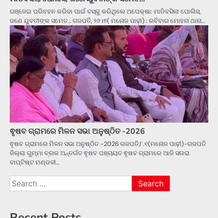
ଗଞ୍ଜେଇ ପରିବହନ କରିବା ପାଇଁ ବସ୍‌କୁ କରିଥିଲେ ଅପେକ୍ଷା: ମାଡିବସିଲା ପୋଲିସ,
ଜଣେ ଯୁବତୀଙ୍କ ସମେତ… ଗଜପତି, ୨୬।୭( ମନୋଜ ପାଢ଼ୀ) : ରବିବାର ମୋହନା ଥାନା…
ଵୃଷବ ଗ୍ରାମରେ ମିଳନ ସଭା ଅନୁଷ୍ଠିତ -2026
ଵୃଷବ ଗ୍ରାମରେ ମିଳନ ସଭା ଅନୁଷ୍ଠିତ -2026 ଗଜପତି,୮.୧(ମନୋଜ ପାଢ଼ୀ)-ଗଜପତି
ଜିଲ୍ଲା ଗୁମ୍ମା ବ୍ଲକ ଅନ୍ତର୍ଗତ ଵୃଷବ ପଞ୍ଚାୟତ ଵୃଷବ ଗ୍ରାମରେ ଆଜି ସଉରା
ବାପ୍ଟିଷ୍ଟ ମଣ୍ଡଳୀ…
Search
for:
Recent Posts