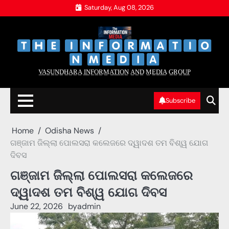
Skip
Saturday, Aug 08, 2026
to
content
‌
‌
V̲A̲S̲U̲N̲D̲H̲A̲R̲A̲ I̲N̲F̲O̲R̲M̲A̲T̲I̲O̲N̲ A̲N̲D̲ M̲E̲D̲I̲A̲ G̲R̲O̲U̲P̲
Subscribe
Home
Odisha News
ଗଞ୍ଜାମ ଜିଲ୍ଲା ପୋଲସରା କଲେଜରେ ଦ୍ୱାଦଶ ତମ ବିଶ୍ୱ ଯୋଗ
ଦିବସ
ଗଞ୍ଜାମ ଜିଲ୍ଲା ପୋଲସରା କଲେଜରେ
ଦ୍ୱାଦଶ ତମ ବିଶ୍ୱ ଯୋଗ ଦିବସ
June 22, 2026
by
admin