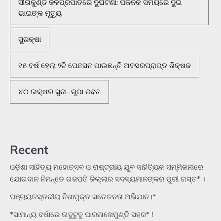
ସୀତାକୁଣ୍ଡ ଜଳପ୍ରପାତରେ ଦୁର୍ଘଟଣା: ପିକନିକ ସମୟରେ ଦୁଇ
ଭାଇଙ୍କ ମୃତ୍ୟୁ
ସୁରକ୍ଷା
୧୫ ବର୍ଷ ହେଲା ୨ଟି ପେନସନ ପାଉଛନ୍ତି ଅବସରପ୍ରାପ୍ତ ଶିକ୍ଷକ
୪୦ ଲକ୍ଷର ସୁନା–ରୁପା ଜବତ
Recent
ଓଡ଼ିଶା ସାହିତ୍ୟ ମହୋତ୍ସବ ଓ ରାଷ୍ଟ୍ରୀୟ ଯୁବ ସାହିତ୍ୟିକ ସମ୍ମିଳନୀରେ
ଯୋଗଦାନ ନିମନ୍ତେ ଗଜପତି ଜିଲ୍ଲାର ସଦସ୍ୟମାନଙ୍କର ପୁରୀ ଗସ୍ତ* ।
ପଞ୍ଚାୟତସ୍ତରୀୟ ନିଶାମୁକ୍ତ ସଚେତନତା ଅଭିଯାନ।*
*ସାମାନ୍ୟ ବର୍ଷାରେ ଉବୁଟୁବୁ ପାରଳାଖେମୁଣ୍ଡି ସହର* !