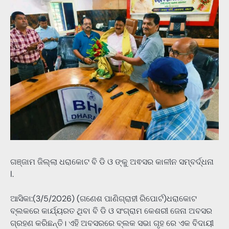
ଗଞ୍ଜାମ ଜିଲ୍ଲା ଧରାକୋଟ ବି ଡି ଓ ଙ୍କୁ ଅଵସର କାଳୀନ ସମ୍ବର୍ଦ୍ଧନା
l.
ଆସିକା:(3/5/2026) (ଗଣେଶ ପାଣିଗ୍ରାହୀ ରିପୋର୍ଟ)ଧରାକୋଟ
ବ୍ଲକରେ କାର୍ଯ୍ୟରତ ଥିବା ବି ଡି ଓ ସଂଗ୍ରାମ କେଶରୀ ଜେନା ଅବସର
ଗ୍ରହଣ କରିଛନ୍ତି। ଏହି ଅବସରରେ ବ୍ଲକ ସଭା ଗୃହ ରେ ଏକ ବିଦାୟୀ