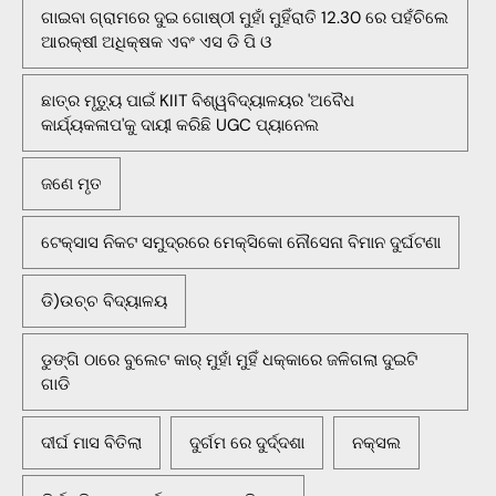
ଗାଇବା ଗ୍ରାମରେ ଦୁଇ ଗୋଷ୍ଠୀ ମୁହାଁ ମୁହିଁରାତି 12.30 ରେ ପହଁଚିଲେ
ଆରକ୍ଷୀ ଅଧିକ୍ଷକ ଏବଂ ଏସ ଡି ପି ଓ
ଛାତ୍ର ମୃତ୍ୟୁ ପାଇଁ KIIT ବିଶ୍ୱବିଦ୍ୟାଳୟର 'ଅବୈଧ
କାର୍ଯ୍ୟକଳାପ'କୁ ଦାୟୀ କରିଛି UGC ପ୍ୟାନେଲ
ଜଣେ ମୃତ
ଟେକ୍ସାସ ନିକଟ ସମୁଦ୍ରରେ ମେକ୍ସିକୋ ନୌସେନା ବିମାନ ଦୁର୍ଘଟଣା
ଡି)ଉଚ୍ଚ ବିଦ୍ୟାଳୟ
ଡୁଙ୍ଗି ଠାରେ ବୁଲେଟ କାର୍ ମୁହାଁ ମୁହିଁ ଧକ୍କାରେ ଜଳିଗଲା ଦୁଇଟି
ଗାଡି
ଦୀର୍ଘ ମାସ ବିତିଲା
ଦୁର୍ଗମ ରେ ଦୁର୍ଦ୍ଦଶା
ନକ୍ସଲ