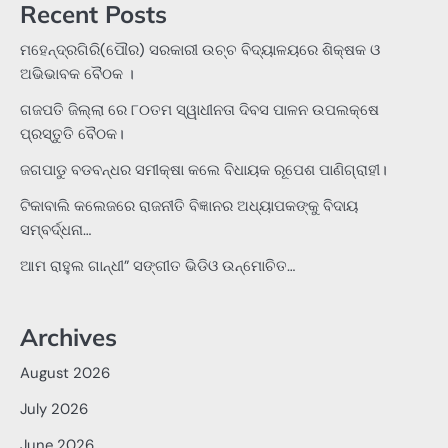
Recent Posts
ମହେନ୍ଦ୍ରଗିରି(ପୌର) ସରକାରୀ ଉଚ୍ଚ ବିଦ୍ୟାଳୟରେ ଶିକ୍ଷକ ଓ
ଅଭିଭାବକ ବୈଠକ ।
ଗଜପତି ଜିଲ୍ଲା ରେ ୮୦ତମ ସ୍ୱାଧୀନତା ଦିବସ ପାଳନ ଉପଲକ୍ଷେ
ପ୍ରସ୍ତୁତି ବୈଠକ।
ଜଗପାଡୁ ବଡବନ୍ଧର ସମୀକ୍ଷା କଲେ ବିଧାୟକ ରୂପେଶ ପାଣିଗ୍ରାହୀ।
ଟିକାବାଲି କଲେଜରେ ରାଜନୀତି ବିଜ୍ଞାନର ଅଧ୍ୟାପକଙ୍କୁ ବିଦାୟ
ସମ୍ବର୍ଦ୍ଧନା…
ଆମ ରାହୁଲ ଗାନ୍ଧୀ” ସଙ୍ଗୀତ ଭିଡିଓ ଉନ୍ମୋଚିତ…
Archives
August 2026
July 2026
June 2026