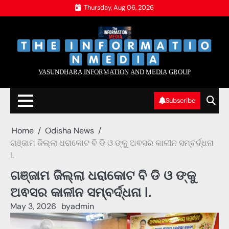
Skip
Thursday, Aug 06, 2026
to
content
‌
‌
V̲A̲S̲U̲N̲D̲H̲A̲R̲A̲ I̲N̲F̲O̲R̲M̲A̲T̲I̲O̲N̲ A̲N̲D̲ M̲E̲D̲I̲A̲ G̲R̲O̲U̲P̲
Subscribe
Home
Odisha News
ଗଞ୍ଜାମ ଜିଲ୍ଲା ଧରାକୋଟ ବି ଡି ଓ ଙ୍କୁ ଅଵସର କାଳୀନ ସମ୍ବର୍ଦ୍ଧନା
l.
ଗଞ୍ଜାମ ଜିଲ୍ଲା ଧରାକୋଟ ବି ଡି ଓ ଙ୍କୁ
ଅଵସର କାଳୀନ ସମ୍ବର୍ଦ୍ଧନା l.
May 3, 2026
by
admin