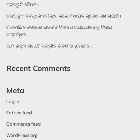
ପ୍ରସ୍ତୁତି ବୈଠକ।
ଜଗପାଡୁ ବଡବନ୍ଧର ସମୀକ୍ଷା କଲେ ବିଧାୟକ ରୂପେଶ ପାଣିଗ୍ରାହୀ।
ଟିକାବାଲି କଲେଜରେ ରାଜନୀତି ବିଜ୍ଞାନର ଅଧ୍ୟାପକଙ୍କୁ ବିଦାୟ
ସମ୍ବର୍ଦ୍ଧନା…
ଆମ ରାହୁଲ ଗାନ୍ଧୀ” ସଙ୍ଗୀତ ଭିଡିଓ ଉନ୍ମୋଚିତ…
Recent Comments
Meta
Log in
Entries feed
Comments feed
WordPress.org