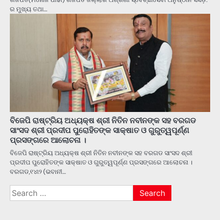
ର ମୁଖ୍ୟ ତଥା…
ବିଜେପି ରାଷ୍ଟ୍ରିୟ ଅଧ୍ୟକ୍ଷ ଶ୍ରୀ ନିତିନ ନବୀନଙ୍କ ସହ ବରଗଡ
ସାଂସଦ ଶ୍ରୀ ପ୍ରଦୀପ ପୁରୋହିତଙ୍କ ସାକ୍ଷାତ ଓ ଗୁରୁତ୍ୱପୂର୍ଣ୍ଣ
ପ୍ରସଙ୍ଗରେ ଆଲୋଚନା ।
ବିଜେପି ରାଷ୍ଟ୍ରିୟ ଅଧ୍ୟକ୍ଷ ଶ୍ରୀ ନିତିନ ନବୀନଙ୍କ ସହ ବରଗଡ ସାଂସଦ ଶ୍ରୀ
ପ୍ରଦୀପ ପୁରୋହିତଙ୍କ ସାକ୍ଷାତ ଓ ଗୁରୁତ୍ୱପୂର୍ଣ୍ଣ ପ୍ରସଙ୍ଗରେ ଆଲୋଚନା ।
ବରଗଡ,୧୪୲୨ (ଭବାନୀ…
Search
for: