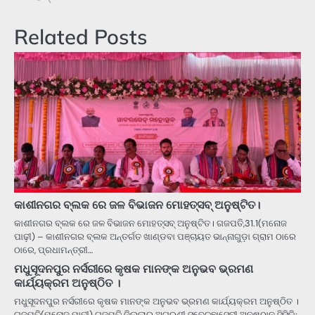
Related Posts
କାଶୀନଗର ବ୍ଲକ ରେ ଜଳ ବିଭାଜନ ମୋହତ୍ସବ୍ ଅନୁଷ୍ଟିତ।
କାଶୀନଗର ବ୍ଲକ ରେ ଜଳ ବିଭାଜନ ମୋହତ୍ସବ୍ ଅନୁଷ୍ଟିତ। ଗଜପତି,31.1(ମନୋଜ
ପାଢ଼ୀ) – କାଶୀନଗର ବ୍ଲକ ଅନ୍ତର୍ଗତ ଖାଣ୍ଡବା ପଞ୍ଚାୟତ ଭାନ୍ନାଗୁଡ଼ା ଗ୍ରାମ ଠାରେ
ଠାରେ, ପ୍ରଧାମନ୍ତ୍ରୀ…
ମଧୁସୂଦନପୁର ନର୍ସରୀରେ କୃଷକ ମାନଙ୍କ ଅନୁଭବ ଭ୍ରମଣ
କାର୍ଯ୍ୟକ୍ରମ ଅନୁଷ୍ଠିତ ।
ମଧୁସୂଦନପୁର ନର୍ସରୀରେ କୃଷକ ମାନଙ୍କ ଅନୁଭବ ଭ୍ରମଣ କାର୍ଯ୍ୟକ୍ରମ ଅନୁଷ୍ଠିତ ।
ଗଜପତି(ମନୋଜ ପାଢୀ) ଗଜପତି ଜିଲ୍ଲାର ଅଗ୍ରଣୀ ସ୍ବେଚ୍ଛାସେବୀ ଅନୁଷ୍ଠାନ ସିସିଡ଼ି: