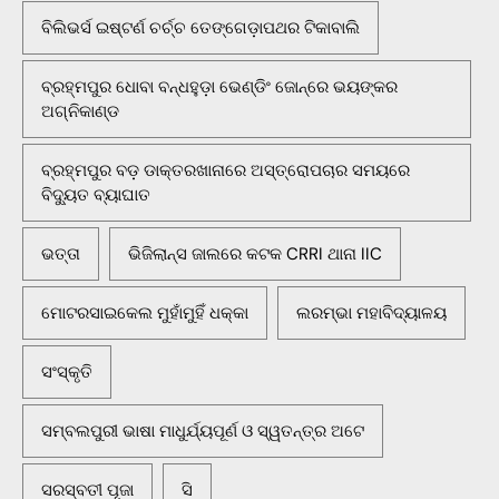
ବିଲିଭର୍ସ ଇଷ୍ଟର୍ଣ ଚର୍ଚ୍ଚ ତେଙ୍ଗେଡ଼ାପଥର ଟିକାବାଲି
ବ୍ରହ୍ମପୁର ଧୋବା ବନ୍ଧହୁଡ଼ା ଭେଣ୍ଡିଂ ଜୋନ୍‌ରେ ଭୟଙ୍କର
ଅଗ୍ନିକାଣ୍ଡ
ବ୍ରହ୍ମପୁର ବଡ଼ ଡାକ୍ତରଖାନାରେ ଅସ୍ତ୍ରୋପଚାର ସମୟରେ
ବିଦ୍ୟୁତ ବ୍ୟାଘାତ
ଭତ୍ତା
ଭିଜିଲାନ୍ସ ଜାଲରେ କଟକ CRRI ଥାନା IIC
ମୋଟରସାଇକେଲ ମୁହାଁମୁହିଁ ଧକ୍କା
ଲରମ୍ଭା ମହାବିଦ୍ୟାଳୟ
ସଂସ୍କୃତି
ସମ୍ବଲପୁରୀ ଭାଷା ମାଧୁର୍ଯ୍ୟପୂର୍ଣ ଓ ସ୍ୱତନ୍ତ୍ର ଅଟେ
ସରସ୍ବତୀ ପୂଜା
ସି