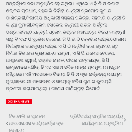
ସମ୍ବର୍ଦ୍ଧନା ସଭା ଅନୁଷ୍ଠିତ ହୋଇଥିଲା। ଏଥିରେ ଏ ବି ଡି ଓ ଭବାନୀ
ଶଙ୍କର ପ୍ରଧାନ, ସହକାରି ନିର୍ବାହୀ ଯନ୍ତ୍ରୀ ପ୍ରମୋଦ କୁମାର
ପାଣିଗ୍ରାହୀ,ବିଭାଗୀୟ ଅଧିକାରୀ ସଞ୍ଜୟ ପରିଚ୍ଛା, ସହକାରି ଯନ୍ତ୍ରୀ ଡି
କନ୍ୟା କୁମାରୀ,ବିକ୍ରମ ସୋରେନ, ଚିନ୍ମୟୀ ରାଉତ, ଅର୍ଚ୍ଚନା
ପଣ୍ଡା,କନିଷ୍ଠ ଯନ୍ତ୍ରୀ ପ୍ରେମ ରଞ୍ଜନ ମହାପାତ୍ର, ବିଜୟ ଲକ୍ଷ୍ମୀ
ସାହୁ, ବି ଏଫ ଓ ସୁରେଶ ବେହେରା, ଜି ପି ଇ ଓ ଦେବରାଜ ନାୟକ,ଯୋଗାଣ
ନିରୀକ୍ଷକ ବାଳକୃଷ୍ଣ ନାୟକ, ଏ ପି ଓ ନନ୍ଦିନୀ ଦାସ, ଗ୍ରାମ୍ୟ ଗୃହ
ନିର୍ମାଣ ବିଭାଗର କୃଷ୍ଣକାନ୍ତ ପଣ୍ଡା , ଏ ସି ପି ଅମେସ ବେହେରା,
ଆଶୁତୋଷ ସ୍ୱାଇଁ, ସଞ୍ଜୀବ ରାଉଳ, ଦୀପକ ପଟ୍ଟନାୟକ, ସି ପି
ଲମ୍ବୋଦର ଗୌଡ, ବି ଏସ ଏସ ଓ ସଚିନ ପାତ୍ର ପ୍ରମୁଖ ଉପସ୍ଥିତ
ରହିଥିଲେ। ଏହି ଅବସରରେ ବିଦାୟୀ ବି ଡି ଓ ଙ୍କ କର୍ତ୍ତବ୍ୟ ପରାୟଣ
ଗୁଣ,ସହଯୋଗୀ ମନୋଭାବ ଓ ସମୟାନୁ ବର୍ତିତା ଗୁଣ ର ଭୁରୀୟସି
ପ୍ରଶଂସା କରାଯାଇଥିଲା । ଗଣେଶ ପାଣିଗ୍ରାହୀ ରିପୋର୍ଟ
ODISHA NEWS
ଟିକାବାଲି ର ପୁରାତନ
ତ୍ରିଦିବସୀୟ ସାମୂହିକ ଆଚାର୍ଯ୍ୟ
Post
ଆର.ଏସ.ଏସ କାର୍ଯ୍ୟକର୍ତ୍ତା ଙ୍କ
କାର୍ଯ୍ୟଶାଳା ଅନୁଷ୍ଠିତ।
navigation
ଦେହାନ୍ତ