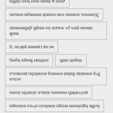
ନିର୍ଗୁଣ୍ଡି ଡବଲ୍ ମର୍ଡର ମାମଲା: ୩ ଗିରଫ
ପାଟନାରେ ସର୍ବସାଧାରଣ ସ୍ଥାନରେ ଛେପ ପକାଇଲେ ‘ନଗରଶତ୍ରୁ’
ପାରଳାଖେମୁଣ୍ଡି ପୁଲିସର ବଡ଼ ସଫଳତା: ୪ଟି ଚୋରି ମାମଲାର
ଖୁଲାସା
ପି. ଏମ୍.ଶ୍ରୀ ସରକାରୀ (ଏସ.ଏସ
ପିକନିକ୍‌ କରିବାକୁ ଯାଇଥିଲେ
ପୁରାଣ ପ୍ରସିଦ୍ଧ
ବଂଗଲାଦେଶୀ ଅନୁପ୍ରବେଶ ବିରୋଧରେ ରାସ୍ତାକୁ ଓହ୍ଲାଇଲେ ହିନ୍ଦୁ
ସଂଗଠନ
ବରଗଡ଼ ଧନୁଯାତ୍ରା: କଂସଙ୍କ ଦରବାରରେ ମୁଖ୍ୟମନ୍ତ୍ରୀ
ବାରିପଦାରେ ଚଳନ୍ତା ଅବସ୍ଥାରେ ଜଳିଗଲା ଇଲେକ୍ଟ୍ରିକ୍ ସ୍କୁଟର୍