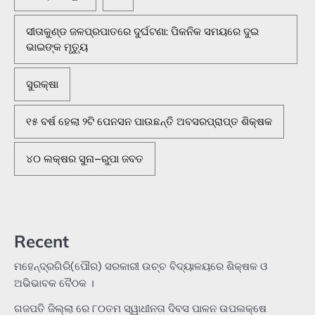
ସୀତାକୁଣ୍ଡ ଜଳପ୍ରପାତରେ ଦୁର୍ଘଟଣା: ପିକନିକ ସମୟରେ ଦୁଇ
ଭାଇଙ୍କ ମୃତ୍ୟୁ
ସୁରକ୍ଷା
୧୫ ବର୍ଷ ହେଲା ୨ଟି ପେନସନ ପାଉଛନ୍ତି ଅବସରପ୍ରାପ୍ତ ଶିକ୍ଷକ
୪୦ ଲକ୍ଷର ସୁନା–ରୁପା ଜବତ
Recent
ମହେନ୍ଦ୍ରଗିରି(ପୌର) ସରକାରୀ ଉଚ୍ଚ ବିଦ୍ୟାଳୟରେ ଶିକ୍ଷକ ଓ
ଅଭିଭାବକ ବୈଠକ ।
ଗଜପତି ଜିଲ୍ଲା ରେ ୮୦ତମ ସ୍ୱାଧୀନତା ଦିବସ ପାଳନ ଉପଲକ୍ଷେ