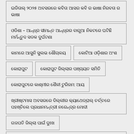
ଇଡିତାଲ୍ ୨୦୨୫ ଅବସରରେ କବିତା ଆସର କବି ର ଭାଷା ନିରବତା ର
ଭାଷା
ଓଡିଶା - ଆନ୍ଧ୍ର ସୀମାନ୍ତ ଆନ୍ଧ୍ରର ବାରୁଆ ନିକଟରେ ଘଟିଛି
ମର୍ମନ୍ତୁଦ ସଡକ ଦୁର୍ଘଟଣା
କାମରେ ଆସୁନି ସୁଲଭ ଶୌଚାଳୟ
କୋଟିଆ ଓଡ଼ିଶାର ଅଂଶ
କୋରାପୁଟ
କୋରାପୁଟ ଜିଲ୍ଲାର ପଞ୍ଚାୟତ ସମିତି
କୋରାପୁଟରେ କାଶ୍ମୀର ଶୈଳୀ ଟୁରିଜମ: ଆୟ
ଖ୍ରୀଷ୍ଟମାସ ଅବସରରେ ଦିଲ୍ଲୀର କ୍ୟାଥେଡ୍ରାଲ୍ ଚର୍ଚ୍ଚରେ
ପହଞ୍ଚିଲେ ପ୍ରଧାନମନ୍ତ୍ରୀ ନରେନ୍ଦ୍ର ମୋଦୀ
ଗଜପତି ଜିଲ୍ଲା ପାଇଁ ଦୁଃଖ