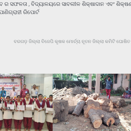
ିବେ ର ସଫଳତା , ବିଦ୍ୟାଳୟରେ ସାବଲୀଳ ଶିକ୍ଷାଦାନ ଏବଂ ଶିକ୍ଷ
ଣିଗ୍ରାହୀ ରିପୋର୍ଟ
ବରଗଡ଼ ଜିଲ୍ଲା ବିଜେପି କୃଷକ ମୋର୍ଚ୍ଚା ନୂତନ ଜିଲ୍ଲା କମିଟି ଘୋଷିତ