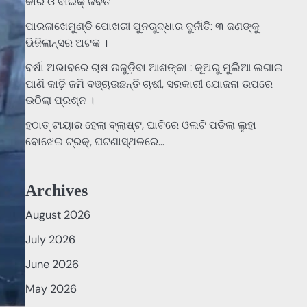
କାର ଓ ବାଇକ୍ ଜବତ
ପାରଳାଖେମୁଣ୍ଡି ପୋଖରୀ ପୁନରୁଦ୍ଧାର ଦୁର୍ନୀତି: ୩ ଜଣଙ୍କୁ
ଭିଜିଲାନ୍ସର ଅଟକ ।
ବର୍ଷା ଅଭାବରେ ଚାଷ ଉଜୁଡ଼ିବା ଆଶଙ୍କା : କୂଅରୁ ମୁଲିଆ ଲଗାଇ
ପାଣି କାଢ଼ି ଜମି ବଞ୍ଚାଉଛନ୍ତି ଚାଷୀ, ସରକାରୀ ଯୋଜନା ଉପରେ
ଉଠିଲା ପ୍ରଶ୍ନ ।
ହଠାତ୍‌ ଟାୟାର ହେଲା ବ୍ଲାଷ୍ଟ, ଘାଟିରେ ଓଲଟି ପଡିଲା ଲୁହା
ବୋଝେଇ ଟ୍ରକ୍‌, ଘଟଣାସ୍ଥଳରେ…
Archives
August 2026
July 2026
June 2026
May 2026