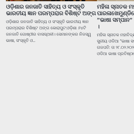
ଓଡ଼ିଶାର ଜନଜାତି ସାହିତ୍ୟ ଓ ସଂସ୍କୃତି
ମହିଳା ସ୍ନାତକ ମ
ଭାରତୀୟ ଜ୍ଞାନ ପରମ୍ପରାର ବିଶିଷ୍ଟ ଅଙ୍ଗ
ପାରଳାଖେମୁଣ୍ଡି
”ଭାଷା ସମ୍ପାନ”
ଓଡ଼ିଶାର ଜନଜାତି ସାହିତ୍ୟ ଓ ସଂସ୍କୃତି ଭାରତୀୟ ଜ୍ଞାନ
।
ପରମ୍ପରାର ବିଶିଷ୍ଟ ଅଙ୍ଗ କୋରାପୁଟ:ଓଡ଼ିଶା ୬୪ଟି
ଜନଜାତି ଗୋଷ୍ଠୀର ବାସସ୍ଥଳୀ। ସେମାନଙ୍କର ନିଜସ୍ୱ
ମହିଳା ସ୍ନାତକ ମହାବିଦ
ଭାଷା, ସଂସ୍କୃତି ଓ…
ସୁରୀୟ ଓଡିଆ ”ଭାଷା ସ
ଗଜପତି: ତା ୨୮.୦୨.୨୦୨
ଓଡିଆ ଭାଷା ପ୍ରତିଷ୍ଠ