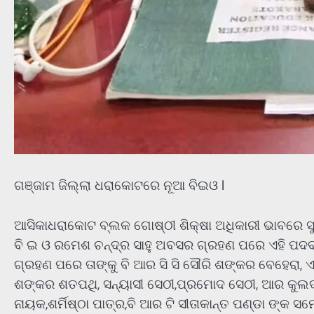
ଗଞ୍ଜାମ ଜିଲ୍ଲା ଧରାକୋଟରେ ନୂଆ ବିଇଓ l
ଆସିକାଧରାକୋଟ ବ୍ଲକ ଗୋଷ୍ଠୀ ଶିକ୍ଷା ଅଧିକାରୀ ଭାବରେ ସୁଜ
ବି ଇ ଓ ରମେଶ ଚନ୍ଦ୍ର ସାହୁ ଅବସର ଗ୍ରହଣ ପରେ ଏହି ପଦବୀ ଖ
ଗ୍ରହଣ ପରେ ତାଙ୍କୁ ବି ଆର ସି ସି ସୌରି ଶଙ୍କର ବେହେରା, ଏ ବ
ଶଙ୍କର ଶତପଥି, ସନ୍ୟାସୀ ସେଠୀ,ପ୍ରମୋଦ ସେଠୀ, ଆର କୁଲଦୀ
ନାୟକ,ଶର୍ମିଷ୍ଠା ପାତ୍ର,ବି ଆର ଟି ସୀତାକାନ୍ତ ପଣ୍ଡା ଙ୍କ 