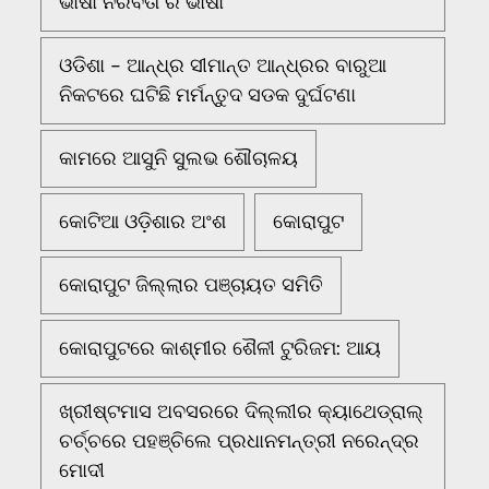
ଭାଷା ନିରବତା ର ଭାଷା
ଓଡିଶା - ଆନ୍ଧ୍ର ସୀମାନ୍ତ ଆନ୍ଧ୍ରର ବାରୁଆ
ନିକଟରେ ଘଟିଛି ମର୍ମନ୍ତୁଦ ସଡକ ଦୁର୍ଘଟଣା
କାମରେ ଆସୁନି ସୁଲଭ ଶୌଚାଳୟ
କୋଟିଆ ଓଡ଼ିଶାର ଅଂଶ
କୋରାପୁଟ
କୋରାପୁଟ ଜିଲ୍ଲାର ପଞ୍ଚାୟତ ସମିତି
କୋରାପୁଟରେ କାଶ୍ମୀର ଶୈଳୀ ଟୁରିଜମ: ଆୟ
ଖ୍ରୀଷ୍ଟମାସ ଅବସରରେ ଦିଲ୍ଲୀର କ୍ୟାଥେଡ୍ରାଲ୍
ଚର୍ଚ୍ଚରେ ପହଞ୍ଚିଲେ ପ୍ରଧାନମନ୍ତ୍ରୀ ନରେନ୍ଦ୍ର
ମୋଦୀ