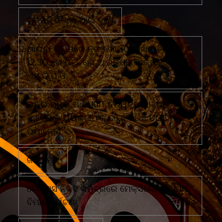
ଗଜପତି ଜିଲ୍ଲା ପାଇଁ ଦୁଃଖ
ଗାଇବା ଗ୍ରାମରେ ଦୁଇ ଗୋଷ୍ଠୀ ମୁହାଁ ମୁହିଁରାତି
12.30 ରେ ପହଁଚିଲେ ଆରକ୍ଷୀ ଅଧିକ୍ଷକ ଏବଂ
ଏସ ଡି ପି ଓ
ଛାତ୍ର ମୃତ୍ୟୁ ପାଇଁ KIIT ବିଶ୍ୱବିଦ୍ୟାଳୟର
'ଅବୈଧ କାର୍ଯ୍ୟକଳାପ'କୁ ଦାୟୀ କରିଛି UGC
ପ୍ୟାନେଲ
ଜଣେ ମୃତ
ଟେକ୍ସାସ ନିକଟ ସମୁଦ୍ରରେ ମେକ୍ସିକୋ ନୌସେନା
ବିମାନ ଦୁର୍ଘଟଣା