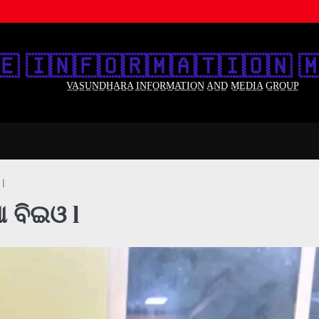
🇪‌ 🇮‌🇳‌🇫‌🇴‌🇷‌🇲‌🇦‌🇹‌🇮‌🇴‌🇳‌ 🇲
V̲A̲S̲U̲N̲D̲H̲A̲R̲A̲ I̲N̲F̲O̲R̲M̲A̲T̲I̲O̲N̲ A̲N̲D̲ M̲E̲D̲I̲A̲ G̲R̲O̲U̲P̲
l
 ବିଇଓ l