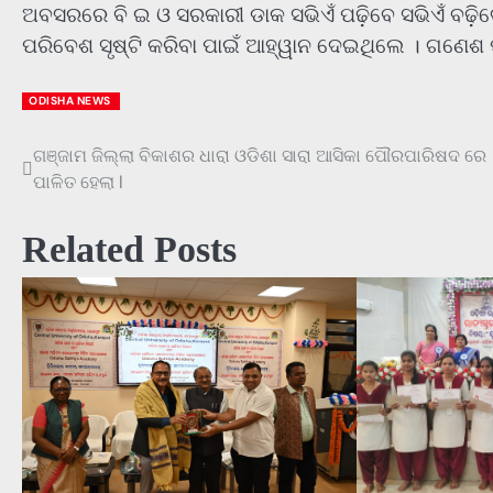
ଅବସରରେ ବି ଇ ଓ ସରକାରୀ ଡାକ ସଭିଏଁ ପଢ଼ିବେ ସଭିଏଁ ବଢ଼
ପରିବେଶ ସୃଷ୍ଟି କରିବା ପାଇଁ ଆହ୍ୱାନ ଦେଇଥିଲେ । ଗଣେଶ ପା
ODISHA NEWS
ଗଞ୍ଜାମ ଜିଲ୍ଲା ବିକାଶର ଧାରା ଓଡିଶା ସାରା ଆସିକା ପୌରପାରିଷଦ ରେ
Post
ପାଳିତ ହେଲା l
navigation
Related Posts