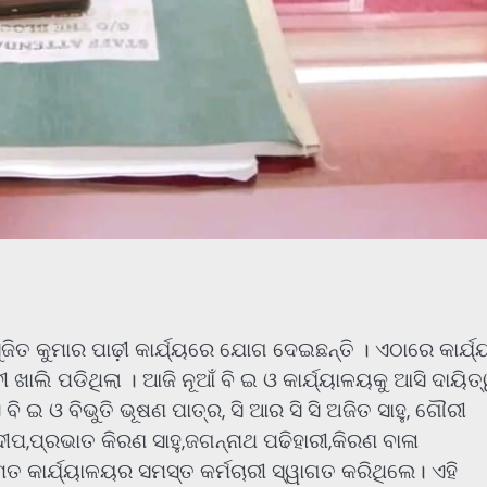
ିତ କୁମାର ପାଢ଼ୀ କାର୍ଯ୍ୟରେ ଯୋଗ ଦେଇଛନ୍ତି । ଏଠାରେ କାର୍ଯ
ାଲି ପଡିଥିଲା । ଆଜି ନୂଆଁ ବି ଇ ଓ କାର୍ଯ୍ୟାଳୟକୁ ଆସି ଦାୟିତ
ି ଇ ଓ ବିଭୁତି ଭୂଷଣ ପାତ୍ର, ସି ଆର ସି ସି ଅଜିତ ସାହୁ, ଗୌରୀ
ପ,ପ୍ରଭାତ କିରଣ ସାହୁ,ଜଗନ୍ନାଥ ପଢିହାରୀ,କିରଣ ବାଳା
ସମେତ କାର୍ଯ୍ୟାଳୟର ସମସ୍ତ କର୍ମଚାରୀ ସ୍ୱାଗତ କରିଥିଲେ। ଏହି