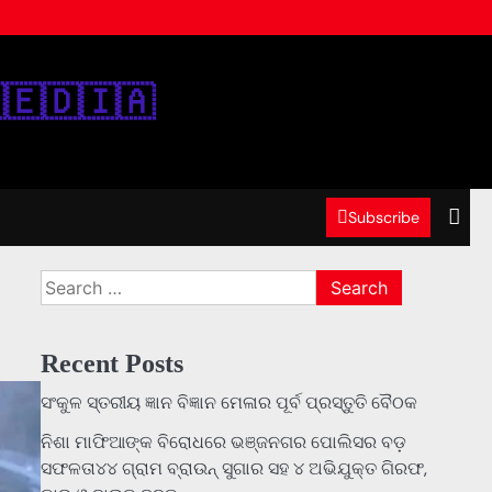
‌🇪‌🇩‌🇮‌🇦‌
Subscribe
Search
for:
Recent Posts
ସଂକୁଳ ସ୍ତରୀୟ ଜ୍ଞାନ ବିଜ୍ଞାନ ମେଳାର ପୂର୍ବ ପ୍ରସ୍ତୁତି ବୈଠକ
ନିଶା ମାଫିଆଙ୍କ ବିରୋଧରେ ଭଞ୍ଜନଗର ପୋଲିସର ବଡ଼
ସଫଳତା୪୪ ଗ୍ରାମ ବ୍ରାଉନ୍ ସୁଗାର ସହ ୪ ଅଭିଯୁକ୍ତ ଗିରଫ,