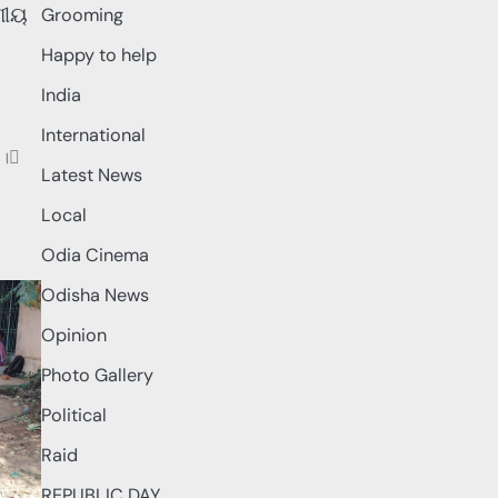
ଣୀୟ
Grooming
Happy to help
India
International
 ।
Latest News
Local
Odia Cinema
Odisha News
Opinion
Photo Gallery
Political
Raid
REPUBLIC DAY