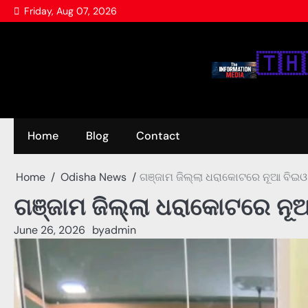
Skip
Friday, Aug 07, 2026
to
content
🇹‌🇭‌
Home
Blog
Contact
Home
Odisha News
ଗଞ୍ଜାମ ଜିଲ୍ଲା ଧରାକୋଟରେ ନୂଆ ବିଇଓ 
ଗଞ୍ଜାମ ଜିଲ୍ଲା ଧରାକୋଟରେ ନୂଆ
June 26, 2026
by
admin