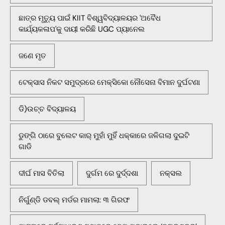
ଛାତ୍ର ମୃତ୍ୟୁ ପାଇଁ KIIT ବିଶ୍ୱବିଦ୍ୟାଳୟର 'ଅବୈଧ
କାର୍ଯ୍ୟକଳାପ'କୁ ଦାୟୀ କରିଛି UGC ପ୍ୟାନେଲ
ଜଣେ ମୃତ
ଟେକ୍ସାସ ନିକଟ ସମୁଦ୍ରରେ ମେକ୍ସିକୋ ନୌସେନା ବିମାନ ଦୁର୍ଘଟଣା
ଡି)ଉଚ୍ଚ ବିଦ୍ୟାଳୟ
ଡୁଙ୍ଗି ଠାରେ ବୁଲେଟ କାର୍ ମୁହାଁ ମୁହିଁ ଧକ୍କାରେ ଜଳିଗଲା ଦୁଇଟି
ଗାଡି
ଦୀର୍ଘ ମାସ ବିତିଲା
ଦୁର୍ଗମ ରେ ଦୁର୍ଦ୍ଦଶା
ନକ୍ସଲ
ନିର୍ଗୁଣ୍ଡି ଡବଲ୍ ମର୍ଡର ମାମଲା: ୩ ଗିରଫ