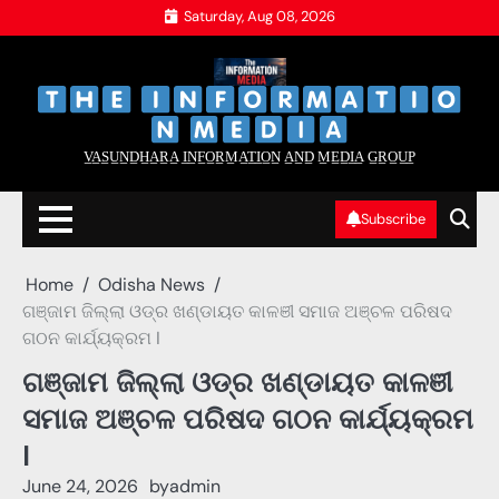
Skip
Saturday, Aug 08, 2026
to
content
‌
‌
V̲A̲S̲U̲N̲D̲H̲A̲R̲A̲ I̲N̲F̲O̲R̲M̲A̲T̲I̲O̲N̲ A̲N̲D̲ M̲E̲D̲I̲A̲ G̲R̲O̲U̲P̲
Subscribe
Home
Odisha News
ଗଞ୍ଜାମ ଜିଲ୍ଲା ଓଡ୍ର ଖଣ୍ଡାୟତ କାଳଞୀ ସମାଜ ଅଞ୍ଚଳ ପରିଷଦ
ଗଠନ କାର୍ଯ୍ୟକ୍ରମ I
ଗଞ୍ଜାମ ଜିଲ୍ଲା ଓଡ୍ର ଖଣ୍ଡାୟତ କାଳଞୀ
ସମାଜ ଅଞ୍ଚଳ ପରିଷଦ ଗଠନ କାର୍ଯ୍ୟକ୍ରମ
I
June 24, 2026
by
admin