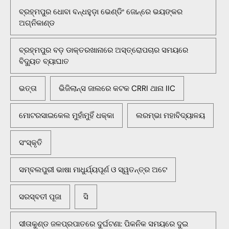
ବ୍ରହ୍ମପୁର ଧୋବା ବନ୍ଧହୁଡ଼ା ଭେଣ୍ଡିଂ ଜୋନ୍‌ରେ ଭୟଙ୍କର
ଅଗ୍ନିକାଣ୍ଡ
ବ୍ରହ୍ମପୁର ବଡ଼ ଡାକ୍ତରଖାନାରେ ଅସ୍ତ୍ରୋପଚାର ସମୟରେ
ବିଦ୍ୟୁତ ବ୍ୟାଘାତ
ଭତ୍ତା
ଭିଜିଲାନ୍ସ ଜାଲରେ କଟକ CRRI ଥାନା IIC
ମୋଟରସାଇକେଲ ମୁହାଁମୁହିଁ ଧକ୍କା
ଲରମ୍ଭା ମହାବିଦ୍ୟାଳୟ
ସଂସ୍କୃତି
ସମ୍ବଲପୁରୀ ଭାଷା ମାଧୁର୍ଯ୍ୟପୂର୍ଣ ଓ ସ୍ୱତନ୍ତ୍ର ଅଟେ
ସରସ୍ବତୀ ପୂଜା
ସି
ସୀତାକୁଣ୍ଡ ଜଳପ୍ରପାତରେ ଦୁର୍ଘଟଣା: ପିକନିକ ସମୟରେ ଦୁଇ