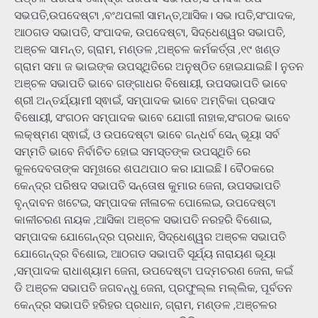
ସଭପତି,ଉପଦେଷ୍ଟା ,ବଂଥପଲୀ ସାମନ୍ତ,ଆସିକ। ସଭ।ପତି,ସଂପାଦକ,
ଆଠଗଡ ସଭାପତି, ସଂପାଦକ, ଉପଦେଷ୍ଟା, ସିଦ୍ଧେଶ୍ୱର ସଭାପତି,
ଅଞ୍ଚଳ ସାମନ୍ତ, ଗ୍ରାମ, ମଣ୍ଡଳ ,ଅଞ୍ଚଳ କର୍ମକର୍ତ୍ତା ,୧୯ ଖଣ୍ଡ
ଗ୍ରାମ ସମା ଜ ଭାଇଙ୍କ ଉପସ୍ଥିତିରେ ଅନୁଷ୍ଠିତ ହୋଇଯାଇଛି l ନୁତନ
ଅଞ୍ଚଳ ସଭାପତି ଭାବେ ଗଙ୍ଗାଧର ବିଷୋୟୀ, ଉପସଭାପତି ଭାବେ
ଶ୍ରୀ ଅନ୍ତର୍ଯ୍ୟାମୀ ସ୍ଵାଇଁ, ସମ୍ପାଦକ ଭାବେ ଅମ୍ବିକା ପ୍ରସାଦ
ବିଷୋୟୀ, ସଂଗଠନ ସମ୍ପାଦକ ଭାବେ ଯୋଗୀ ନାହାକ,ସଂଗଠକ ଭାବେ
ଲକ୍ଷ୍ମଣ ସ୍ଵାଇଁ, ଓ ଉପଦେଷ୍ଟା ଭାବେ ଗନ୍ଧର୍ବ ସେନ୍ ଭୂୟା ସର୍ବ
ସମ୍ମତି ଭାବେ ନିର୍ବାଚିତ ହୋଇ ସମସ୍ତଙ୍କ ଉପସ୍ଥିତି ରେ
କୁଳଦେବତାଙ୍କ ସମୂଖରେ ଶପଥପାଠ କର।ଯାଇଛି l ବୈଠକରେ
କେନ୍ଦ୍ର ପରିଷଦ ସଭାପତି ସନ୍ତୋଷ କୁମାର ଜେନା, ଉପସଭାପତି
ବୃନ୍ଦାବନ ଖଟେଇ, ସମ୍ପାଦକ ନୀଳାଚଳ ପୋଲେଇ, ଉପଦେଷ୍ଟା
କାଳୀଚରଣ ନାୟକ ,ଆସିକା ଅଞ୍ଚଳ ସଭାପତି ନରହରି ବିଶୋଇ,
ସମ୍ପାଦକ ଯୋଗେନ୍ଦ୍ର ପ୍ରଧାନ, ସିଦ୍ଧେଶ୍ୱର ଅଞ୍ଚଳ ସଭାପତି
ଯୋଗେନ୍ଦ୍ର ବିଶୋଇ, ଆଠଗଡ ସଭାପତି ସୂର୍ଯ୍ୟ ନାରାୟଣ ଭୂୟା
,ସମ୍ପାଦକ ରାଧାଶ୍ୟାମ ଜେନା, ଉପଦେଷ୍ଟା ପଦ୍ମଚରଣ ଜେନା, କଇଁ
ଡି ଅଞ୍ଚଳ ସଭାପତି ଜଗବନ୍ଧୁ ଜେନା, ପ୍ରଫୁଲ୍ଲ ମଲ୍ଲିକ, ପୂର୍ବତନ
କେନ୍ଦ୍ର ସଭାପତି ହରିହର ପ୍ରଧାନ, ଗ୍ରାମ, ମଣ୍ଡଳ ,ଅଞ୍ଚଳର