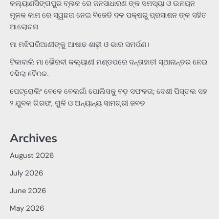
କଲ୍ୟାଣସିଙ୍ଗପୁର ବ୍ଲକ ରେ ଜନସାଧାରଣ ଙ୍କ ସମସ୍ୟା ଓ ଉନୟନ
ମୂଳକ କାମ ରେ ସ୍ୱଛତା ନେଇ ବିଜେଡି ଦଳ ପକ୍ଷରୁ ପ୍ରସାଶନ ଙ୍କ ସହିତ
ଆଲୋଚନା
ମା ମଝିଘରିଆଣୀଙ୍କୁ ଆଷାଢ ଶାଢ଼ୀ ଓ ଭାର ସମର୍ପଣ।
ଟିକାବାଲି ମା ଭୈରବୀ କଲ୍ୟାଣୀ ମଣ୍ଡପରେ ଦନ୍ତାହାତୀ ସ୍ଥାନାନ୍ତର ନେଇ
ବସିଲା ବୈଠକ..
ପେଟ୍ରୋଲିଂ ବେଳେ ବେଲଗାଁ ପୋଲିସକୁ ବଡ଼ ସଫଳତା; ଦେଶୀ ପିସ୍ତଲ ସହ
୨ ଯୁବକ ଗିରଫ, ଗୁଳି ଓ ଅନ୍ୟାନ୍ୟ ସାମଗ୍ରୀ ଜବତ
Archives
August 2026
July 2026
June 2026
May 2026