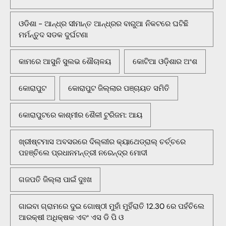
ଓଡିଶା - ଆନ୍ଧ୍ର ସୀମାନ୍ତ ଆନ୍ଧ୍ରର ବାରୁଆ ନିକଟରେ ଘଟିଛି
ମର୍ମନ୍ତୁଦ ସଡକ ଦୁର୍ଘଟଣା
କାମରେ ଆସୁନି ସୁଲଭ ଶୌଚାଳୟ
କୋଟିଆ ଓଡ଼ିଶାର ଅଂଶ
କୋରାପୁଟ
କୋରାପୁଟ ଜିଲ୍ଲାର ପଞ୍ଚାୟତ ସମିତି
କୋରାପୁଟରେ କାଶ୍ମୀର ଶୈଳୀ ଟୁରିଜମ: ଆୟ
ଖ୍ରୀଷ୍ଟମାସ ଅବସରରେ ଦିଲ୍ଲୀର କ୍ୟାଥେଡ୍ରାଲ୍ ଚର୍ଚ୍ଚରେ
ପହଞ୍ଚିଲେ ପ୍ରଧାନମନ୍ତ୍ରୀ ନରେନ୍ଦ୍ର ମୋଦୀ
ଗଜପତି ଜିଲ୍ଲା ପାଇଁ ଦୁଃଖ
ଗାଇବା ଗ୍ରାମରେ ଦୁଇ ଗୋଷ୍ଠୀ ମୁହାଁ ମୁହିଁରାତି 12.30 ରେ ପହଁଚିଲେ
ଆରକ୍ଷୀ ଅଧିକ୍ଷକ ଏବଂ ଏସ ଡି ପି ଓ