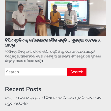
ଟିପିଏସ୍ଓଡିଏଲ୍ କର୍ମଚାରୀଙ୍କ ସୌର ଶକ୍ତି ଓ ସୁରକ୍ଷା ସଚେତନତା
ଯାତ୍ରା
*ଟିପିଏସ୍ଓଡିଏଲ୍ କର୍ମଚାରୀଙ୍କ ସୌର ଶକ୍ତି ଓ ସୁରକ୍ଷା ସଚେତନତା ଯାତ୍ରା*
ବ୍ରହ୍ମପୁର, ଅକ୍ଟୋବର: ସୌର ଶକ୍ତିକୁ ଆପଣେଇବା ଏବଂ ବୈଦ୍ୟୁତିକ ସୁରକ୍ଷା
ନିୟମକୁ ପାଳନ କରିବାର ବାର୍ତ୍ତା…
Search
for:
Recent Posts
କଂଗ୍ରେସ ଦଳ ର ରାୟଗଡ ଓଁ ବିଷମକଟକ ବିଧାୟକ ଙ୍କ ରିଭୋଲକୋଣା
ସ୍କୁଲ ପରିଦର୍ଶନ