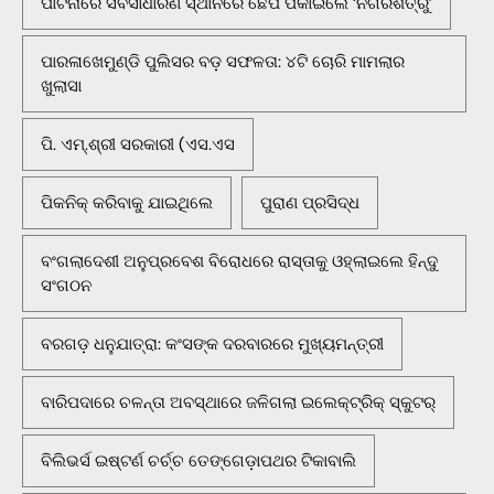
ପାଟନାରେ ସର୍ବସାଧାରଣ ସ୍ଥାନରେ ଛେପ ପକାଇଲେ ‘ନଗରଶତ୍ରୁ’
ପାରଳାଖେମୁଣ୍ଡି ପୁଲିସର ବଡ଼ ସଫଳତା: ୪ଟି ଚୋରି ମାମଲାର
ଖୁଲାସା
ପି. ଏମ୍.ଶ୍ରୀ ସରକାରୀ (ଏସ.ଏସ
ପିକନିକ୍‌ କରିବାକୁ ଯାଇଥିଲେ
ପୁରାଣ ପ୍ରସିଦ୍ଧ
ବଂଗଲାଦେଶୀ ଅନୁପ୍ରବେଶ ବିରୋଧରେ ରାସ୍ତାକୁ ଓହ୍ଲାଇଲେ ହିନ୍ଦୁ
ସଂଗଠନ
ବରଗଡ଼ ଧନୁଯାତ୍ରା: କଂସଙ୍କ ଦରବାରରେ ମୁଖ୍ୟମନ୍ତ୍ରୀ
ବାରିପଦାରେ ଚଳନ୍ତା ଅବସ୍ଥାରେ ଜଳିଗଲା ଇଲେକ୍ଟ୍ରିକ୍ ସ୍କୁଟର୍
ବିଲିଭର୍ସ ଇଷ୍ଟର୍ଣ ଚର୍ଚ୍ଚ ତେଙ୍ଗେଡ଼ାପଥର ଟିକାବାଲି