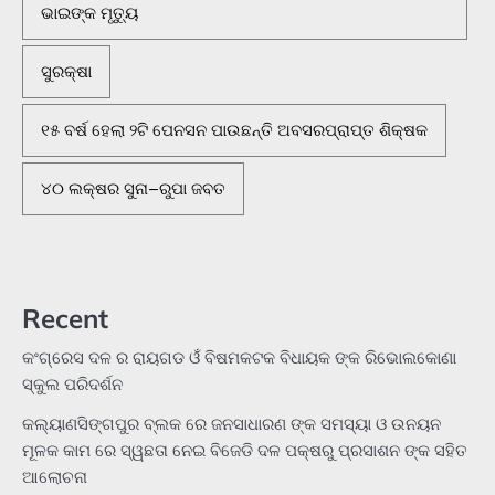
ଭାଇଙ୍କ ମୃତ୍ୟୁ
ସୁରକ୍ଷା
୧୫ ବର୍ଷ ହେଲା ୨ଟି ପେନସନ ପାଉଛନ୍ତି ଅବସରପ୍ରାପ୍ତ ଶିକ୍ଷକ
୪୦ ଲକ୍ଷର ସୁନା–ରୁପା ଜବତ
Recent
କଂଗ୍ରେସ ଦଳ ର ରାୟଗଡ ଓଁ ବିଷମକଟକ ବିଧାୟକ ଙ୍କ ରିଭୋଲକୋଣା
ସ୍କୁଲ ପରିଦର୍ଶନ
କଲ୍ୟାଣସିଙ୍ଗପୁର ବ୍ଲକ ରେ ଜନସାଧାରଣ ଙ୍କ ସମସ୍ୟା ଓ ଉନୟନ
ମୂଳକ କାମ ରେ ସ୍ୱଛତା ନେଇ ବିଜେଡି ଦଳ ପକ୍ଷରୁ ପ୍ରସାଶନ ଙ୍କ ସହିତ
ଆଲୋଚନା