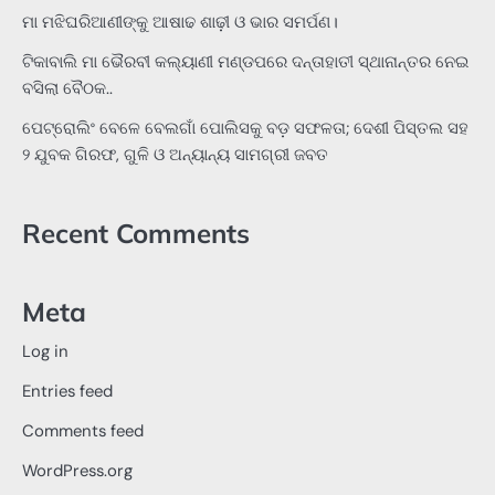
ମା ମଝିଘରିଆଣୀଙ୍କୁ ଆଷାଢ ଶାଢ଼ୀ ଓ ଭାର ସମର୍ପଣ।
ଟିକାବାଲି ମା ଭୈରବୀ କଲ୍ୟାଣୀ ମଣ୍ଡପରେ ଦନ୍ତାହାତୀ ସ୍ଥାନାନ୍ତର ନେଇ
ବସିଲା ବୈଠକ..
ପେଟ୍ରୋଲିଂ ବେଳେ ବେଲଗାଁ ପୋଲିସକୁ ବଡ଼ ସଫଳତା; ଦେଶୀ ପିସ୍ତଲ ସହ
୨ ଯୁବକ ଗିରଫ, ଗୁଳି ଓ ଅନ୍ୟାନ୍ୟ ସାମଗ୍ରୀ ଜବତ
Recent Comments
Meta
Log in
Entries feed
Comments feed
WordPress.org