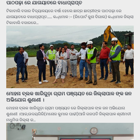
ପାଠପଢ଼ା ରେ ଯାତାୟାତରେ ବାଧାପ୍ରାପ୍ତ
ଟିକାବାଲି ବଜାର ବିଦ୍ୟାଳୟରେ ବର୍ଷା ହେଲେ ଛାତ୍ର ଛାତ୍ରୀଙ୍କ ପାଠପଢ଼ା ରେ
ଯାତାୟାତରେ ବାଧାପ୍ରାପ୍ତ……. କନ୍ଧମାଳ :- (ରିପୋର୍ଟ କୁନା ଦିଗାଲ) କନ୍ଧମାଳ ଜିଲ୍ଲା
ଟିକାବାଲି ବଜାରରେ…
ମୋହନା ବ୍ଲକ ଖାରିଗୁଡ଼ା ଗ୍ରାମ ପଞ୍ଚାୟତ ରେ ଜିଲ୍ଲାପାଳ ଙ୍କ ଜନ
ଅଭିଯୋଗ ଶୁଣାଣୀ ।
ମୋହନା ବ୍ଲକ ଖାରିଗୁଡ଼ା ଗ୍ରାମ ପଞ୍ଚାୟତ ରେ ଜିଲ୍ଲାପାଳ ଙ୍କ ଜନ ଅଭିଯୋଗ
ଶୁଣାଣୀ ।ଆର,ଉଦୟଗିରି(ମନୋଜ କୁମାର ପାଢୀ)ଆଜି ଗଜପତି ଜିଲ୍ଲାପାଳ ଶ୍ରୀମତୀ
ମଧୁମିତା ଜିଲ୍ଲା ର…