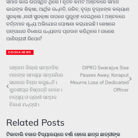
ସମାଜ ଭାଇ ଉପସ୍ଥିତ ଥିଲେ l ନୂତନ କମିଟି ଅଞ୍ଚଳରେ ସମାଜ
ଭାଇଙ୍କ ଶିକ୍ଷା, ଆର୍ଥିକ ଉନ୍ନତି, ଗରିବ, ବୃଦ୍ଧ ବୃଦ୍ଧାଙ୍କ କଲ୍ୟାଣ
ସୁରକ୍ଷା ,ନାରୀ ସୁରକ୍ଷା ଉପରେ ଗୁରୁତ୍ଵ ଦେଇଥିଲେ l ଅଞ୍ଚଳରେ
ବର୍ତ୍ତମାନ ଶୂନ୍ୟ ଅଭିଯୋଗ ଘୋଷଣା କରାଯାଇଛି l ଶେଷରେ
ଗଙ୍ଗାଧର ବିଶୋଇ ଧନ୍ୟବାଦ ପ୍ରଦାନ କରିଥିଲେ l ଗଣେଶ
ପାଣିଗ୍ରାହୀ ରିପୋର୍ଟ
ODISHA NEWS
ଗଞ୍ଜାମ ଜିଲ୍ଲା ସାମ୍ବାଦିକ
DIPRO Swarajya Sisa
Post
ମାନଙ୍କ ସମସ୍ୟା ସମ୍ପର୍କରେ
Passes Away, Koraput
navigation
ସରକାର ବିଚାର କରୁଛନ୍ତି।
Mourns Loss of Dedicated
ଖୁବଶୀଘ୍ର ନିଷ୍ପତ୍ତି ନେବେ।
Officer
ମତ୍ସ୍ୟ ଓ ପ୍ରାଣୀ ସମ୍ପଦ
ବିକାଶ ମନ୍ତ୍ରୀ।
Related Posts
ଟିକାବାଲି ବଜାର ବିଦ୍ୟାଳୟରେ ବର୍ଷା ହେଲେ ଛାତ୍ର ଛାତ୍ରୀଙ୍କ