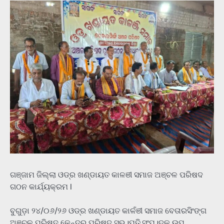
ଗଞ୍ଜାମ ଜିଲ୍ଲା ଓଡ୍ର ଖଣ୍ଡାୟତ କାଳଞୀ ସମାଜ ଅଞ୍ଚଳ ପରିଷଦ
ଗଠନ କାର୍ଯ୍ୟକ୍ରମ I
ବୁଗୁଡ଼ା ୨୪/୦୬/୨୬ ଓଡ୍ର ଖଣ୍ଡାୟତ କାଳଁଞୀ ସମାଜ ବେତାରସିଂଙ୍ଗ
ଅଞ୍ଚଳ ପରିଷଦ କେନ୍ଦ୍ର ପରିଷଦ ସଭ।ପତି,ସଂପ।ଦକ ଉପ