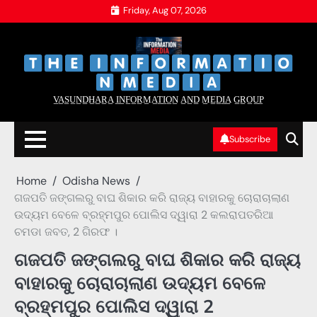
Skip
Friday, Aug 07, 2026
to
content
‌
‌
V̲A̲S̲U̲N̲D̲H̲A̲R̲A̲ I̲N̲F̲O̲R̲M̲A̲T̲I̲O̲N̲ A̲N̲D̲ M̲E̲D̲I̲A̲ G̲R̲O̲U̲P̲
Subscribe
Home
Odisha News
ଗଜପତି ଜଙ୍ଗଲରୁ ବାଘ ଶିକାର କରି ରାଜ୍ୟ ବାହାରକୁ ଚୋରାଚାଲାଣ
ଉଦ୍ୟମ ବେଳେ ବ୍ରହ୍ମପୁର ପୋଲିସ ଦ୍ୱାରା 2 କଲରାପତରିଆ
ଚମଡା ଜବତ, 2 ଗିରଫ ।
ଗଜପତି ଜଙ୍ଗଲରୁ ବାଘ ଶିକାର କରି ରାଜ୍ୟ
ବାହାରକୁ ଚୋରାଚାଲାଣ ଉଦ୍ୟମ ବେଳେ
ବ୍ରହ୍ମପୁର ପୋଲିସ ଦ୍ୱାରା 2