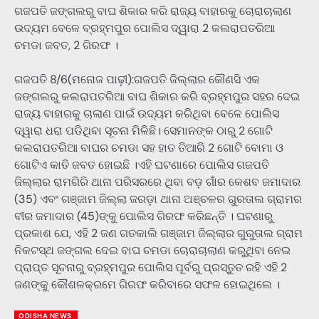
ଗଜପତି ଜଙ୍ଗଲରୁ ବାଘ ଶିକାର କରି ରାଜ୍ୟ ବାହାରକୁ ଚୋରାଚାଲାଣ
ଉଦ୍ୟମ ବେଳେ ବ୍ରହ୍ମପୁର ପୋଲିସ ଦ୍ୱାରା 2 କଲରାପତରିଆ
ଚମଡା ଜବତ, 2 ଗିରଫ ।
ଗଜପତି 8/6(ମନୋଜ ପାଢ଼ୀ):ଗଜପତି ଜିଲ୍ଲାର କୌଣସି ଏକ
ଜଙ୍ଗଲରୁ କଲରାପତରିଆ ବାଘ ଶିକାର କରି ବ୍ରହ୍ମପୁର ସହର ଦେଇ
ରାଜ୍ୟ ବାହାରକୁ ଚାଲାଣ ପାଇଁ ଉଦ୍ୟମ କରିଥିବା ବେଳେ ପୋଲିସ
ଦ୍ୱାରା ଧରା ପଡିଥିବା ସୂଚନା ମିଳିଛି। ସେମାନଙ୍କ ଠାରୁ 2 ଗୋଟି
କଲରାପତରିଆ ବାଘର ଚମଡା ସହ ହାତ ତିଆରି 2 ଗୋଟି ବୋମା ଓ
ଗୋଟିଏ କାତି ଜବତ ହୋଇଛି ।ଏହି ଘଟଣାରେ ପୋଲିସ ଗଜପତି
ଜିଲ୍ଲାର ରାମଗିରି ଥାନା ପରିସରରେ ଥିବା ବଡ଼ ଗାଁର କେଶବ ଜମାଦାର
(35) ଏବଂ ଗଞ୍ଜାମ ଜିଲ୍ଲା ଜରଡ଼ା ଥାନା ଅଞ୍ଚଳର ଗୁରତାଲ ଗ୍ରାମର
ବୀର ଜମାଦାର (45)ଙ୍କୁ ପୋଲିସ ଗିରଫ କରିଛନ୍ତି । ଘଟଣାରୁ
ପ୍ରକାଶ ଯେ, ଏହି 2 ଜଣ ଗତକାଲି ଗଞ୍ଜାମ ଜିଲ୍ଲାର ଗୁରୁତାଲ ଗ୍ରାମ
ନିକଟସ୍ଥ ଜଙ୍ଗଲ ଦେଇ ବାଘ ଚମଡା ଚୋରାଚାଲାଣ କରୁଥିବା ନେଇ
ପ୍ରାପ୍ତ ସୂଚନାରୁ ବ୍ରହ୍ମପୁର ପୋଲିସ ପୂର୍ବରୁ ପ୍ରସ୍ତୁତ ରହି ଏହି 2
ଜଣଙ୍କୁ କୌଶଳକ୍ରମେ ଗିରଫ କରିବାରେ ସଫଳ ହୋଇଥିଲେ ।
ODISHA NEWS