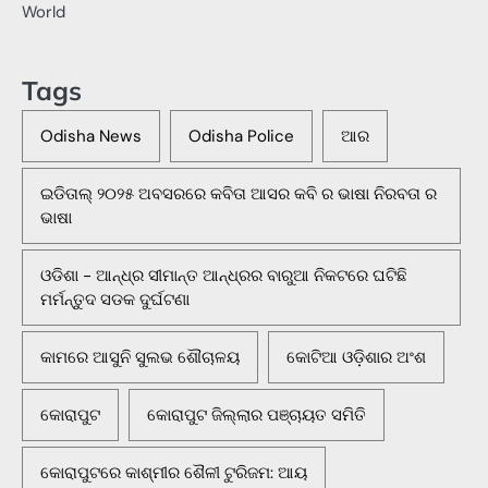
World
Tags
Odisha News
Odisha Police
ଆର
ଇଡିତାଲ୍ ୨୦୨୫ ଅବସରରେ କବିତା ଆସର କବି ର ଭାଷା ନିରବତା ର
ଭାଷା
ଓଡିଶା - ଆନ୍ଧ୍ର ସୀମାନ୍ତ ଆନ୍ଧ୍ରର ବାରୁଆ ନିକଟରେ ଘଟିଛି
ମର୍ମନ୍ତୁଦ ସଡକ ଦୁର୍ଘଟଣା
କାମରେ ଆସୁନି ସୁଲଭ ଶୌଚାଳୟ
କୋଟିଆ ଓଡ଼ିଶାର ଅଂଶ
କୋରାପୁଟ
କୋରାପୁଟ ଜିଲ୍ଲାର ପଞ୍ଚାୟତ ସମିତି
କୋରାପୁଟରେ କାଶ୍ମୀର ଶୈଳୀ ଟୁରିଜମ: ଆୟ