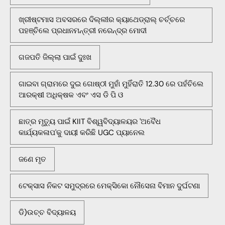
ଖ୍ରୀଷ୍ଟମାସ ଅବସରରେ ଦିଲ୍ଲୀର କ୍ୟାଥେଡ୍ରାଲ୍ ଚର୍ଚ୍ଚରେ
ପହଞ୍ଚିଲେ ପ୍ରଧାନମନ୍ତ୍ରୀ ନରେନ୍ଦ୍ର ମୋଦୀ
ଗଜପତି ଜିଲ୍ଲା ପାଇଁ ଦୁଃଖ
ଗାଇବା ଗ୍ରାମରେ ଦୁଇ ଗୋଷ୍ଠୀ ମୁହାଁ ମୁହିଁରାତି 12.30 ରେ ପହଁଚିଲେ
ଆରକ୍ଷୀ ଅଧିକ୍ଷକ ଏବଂ ଏସ ଡି ପି ଓ
ଛାତ୍ର ମୃତ୍ୟୁ ପାଇଁ KIIT ବିଶ୍ୱବିଦ୍ୟାଳୟର 'ଅବୈଧ
କାର୍ଯ୍ୟକଳାପ'କୁ ଦାୟୀ କରିଛି UGC ପ୍ୟାନେଲ
ଜଣେ ମୃତ
ଟେକ୍ସାସ ନିକଟ ସମୁଦ୍ରରେ ମେକ୍ସିକୋ ନୌସେନା ବିମାନ ଦୁର୍ଘଟଣା
ଡି)ଉଚ୍ଚ ବିଦ୍ୟାଳୟ