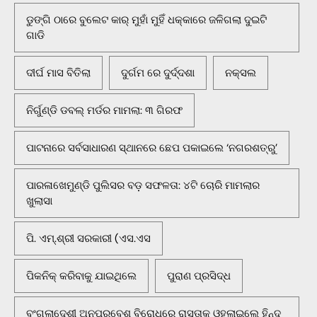
ଡୁଙ୍ଗି ଠାରେ ବୁଲେଟ କାର୍ ମୁହାଁ ମୁହିଁ ଧକ୍କାରେ ଜଳିଗଲା ଦୁଇଟି
ଗାଡି
ଦୀର୍ଘ ମାସ ବିତିଲା
ଦୁର୍ଗମ ରେ ଦୁର୍ଦ୍ଦଶା
ନକ୍ସଲ
ନିର୍ଗୁଣ୍ଡି ଡବଲ୍ ମର୍ଡର ମାମଲା: ୩ ଗିରଫ
ପାଟନାରେ ସର୍ବସାଧାରଣ ସ୍ଥାନରେ ଛେପ ପକାଇଲେ ‘ନଗରଶତ୍ରୁ’
ପାରଳାଖେମୁଣ୍ଡି ପୁଲିସର ବଡ଼ ସଫଳତା: ୪ଟି ଚୋରି ମାମଲାର
ଖୁଲାସା
ପି. ଏମ୍.ଶ୍ରୀ ସରକାରୀ (ଏସ.ଏସ
ପିକନିକ୍‌ କରିବାକୁ ଯାଇଥିଲେ
ପୁରାଣ ପ୍ରସିଦ୍ଧ
ବଂଗଲାଦେଶୀ ଅନୁପ୍ରବେଶ ବିରୋଧରେ ରାସ୍ତାକୁ ଓହ୍ଲାଇଲେ ହିନ୍ଦୁ