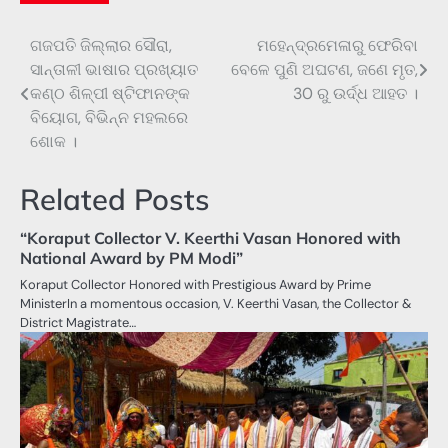
ଗଜପତି ଜିଲ୍ଲାର ସୌରା,
ମହେନ୍ଦ୍ରମେଳାରୁ ଫେରିବା
Post
ସାନ୍ତାଳୀ ଭାଷାର ପ୍ରଖ୍ୟାତ
ବେଳେ ପୁଣି ଅଘଟଣ, ଜଣେ ମୃତ,
navigation
କଣ୍ଠ ଶିଳ୍ପୀ ଷ୍ଟିଫାନଙ୍କ
30 ରୁ ଉର୍ଦ୍ଧ ଆହତ ।
ବିୟୋଗ, ବିଭିନ୍ନ ମହଲରେ
ଶୋକ ।
Related Posts
“Koraput Collector V. Keerthi Vasan Honored with
National Award by PM Modi”
Koraput Collector Honored with Prestigious Award by Prime
MinisterIn a momentous occasion, V. Keerthi Vasan, the Collector &
District Magistrate…