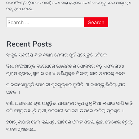
ଗଜପତି:୨୮/୧୨(ମନୋଜ ପାଢ଼ୀ) ଦେଶ ସାରା ବଙ୍ଗଳା ଦେଶୀ ମାନଙ୍କୁ ନେଇ ଆକ୍ରୋଶ
ବଢ଼ୁଥିବା ବେଳେ…
Search
for:
Recent Posts
ସଂକୁଳ ସ୍ତରୀୟ ଜ୍ଞାନ ବିଜ୍ଞାନ ମେଳାର ପୂର୍ବ ପ୍ରସ୍ତୁତି ବୈଠକ
ନିଶା ମାଫିଆଙ୍କ ବିରୋଧରେ ଭଞ୍ଜନଗର ପୋଲିସର ବଡ଼ ସଫଳତା୪୪
ଗ୍ରାମ ବ୍ରାଉନ୍ ସୁଗାର ସହ ୪ ଅଭିଯୁକ୍ତ ଗିରଫ, କାର ଓ ବାଇକ୍ ଜବତ
ପାରଳାଖେମୁଣ୍ଡି ପୋଖରୀ ପୁନରୁଦ୍ଧାର ଦୁର୍ନୀତି: ୩ ଜଣଙ୍କୁ ଭିଜିଲାନ୍ସର
ଅଟକ ।
ବର୍ଷା ଅଭାବରେ ଚାଷ ଉଜୁଡ଼ିବା ଆଶଙ୍କା : କୂଅରୁ ମୁଲିଆ ଲଗାଇ ପାଣି କାଢ଼ି
ଜମି ବଞ୍ଚାଉଛନ୍ତି ଚାଷୀ, ସରକାରୀ ଯୋଜନା ଉପରେ ଉଠିଲା ପ୍ରଶ୍ନ ।
ହଠାତ୍‌ ଟାୟାର ହେଲା ବ୍ଲାଷ୍ଟ, ଘାଟିରେ ଓଲଟି ପଡିଲା ଲୁହା ବୋଝେଇ ଟ୍ରକ୍‌,
ଘଟଣାସ୍ଥଳରେ…