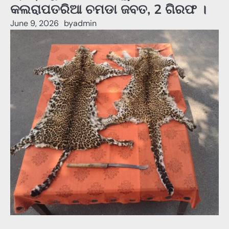
କଲରାପତରିଆ ଚମଡା ଜବତ, 2 ଗିରଫ ।
June 9, 2026
by
admin