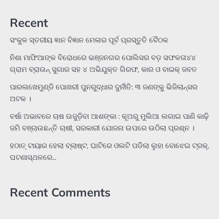
Recent
ସଂକୁଳ ସ୍ତରୀୟ ଜ୍ଞାନ ବିଜ୍ଞାନ ମେଳାର ପୂର୍ବ ପ୍ରସ୍ତୁତି ବୈଠକ
ନିଶା ମାଫିଆଙ୍କ ବିରୋଧରେ ଭଞ୍ଜନଗର ପୋଲିସର ବଡ଼ ସଫଳତା୪୪
ଗ୍ରାମ ବ୍ରାଉନ୍ ସୁଗାର ସହ ୪ ଅଭିଯୁକ୍ତ ଗିରଫ, କାର ଓ ବାଇକ୍ ଜବତ
ପାରଳାଖେମୁଣ୍ଡି ପୋଖରୀ ପୁନରୁଦ୍ଧାର ଦୁର୍ନୀତି: ୩ ଜଣଙ୍କୁ ଭିଜିଲାନ୍ସର
ଅଟକ ।
ବର୍ଷା ଅଭାବରେ ଚାଷ ଉଜୁଡ଼ିବା ଆଶଙ୍କା : କୂଅରୁ ମୁଲିଆ ଲଗାଇ ପାଣି କାଢ଼ି
ଜମି ବଞ୍ଚାଉଛନ୍ତି ଚାଷୀ, ସରକାରୀ ଯୋଜନା ଉପରେ ଉଠିଲା ପ୍ରଶ୍ନ ।
ହଠାତ୍‌ ଟାୟାର ହେଲା ବ୍ଲାଷ୍ଟ, ଘାଟିରେ ଓଲଟି ପଡିଲା ଲୁହା ବୋଝେଇ ଟ୍ରକ୍‌,
ଘଟଣାସ୍ଥଳରେ…
Recent Comments