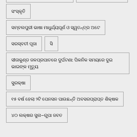
ସଂସ୍କୃତି
ସମ୍ବଲପୁରୀ ଭାଷା ମାଧୁର୍ଯ୍ୟପୂର୍ଣ ଓ ସ୍ୱତନ୍ତ୍ର ଅଟେ
ସରସ୍ବତୀ ପୂଜା
ସି
ସୀତାକୁଣ୍ଡ ଜଳପ୍ରପାତରେ ଦୁର୍ଘଟଣା: ପିକନିକ ସମୟରେ ଦୁଇ
ଭାଇଙ୍କ ମୃତ୍ୟୁ
ସୁରକ୍ଷା
୧୫ ବର୍ଷ ହେଲା ୨ଟି ପେନସନ ପାଉଛନ୍ତି ଅବସରପ୍ରାପ୍ତ ଶିକ୍ଷକ
୪୦ ଲକ୍ଷର ସୁନା–ରୁପା ଜବତ