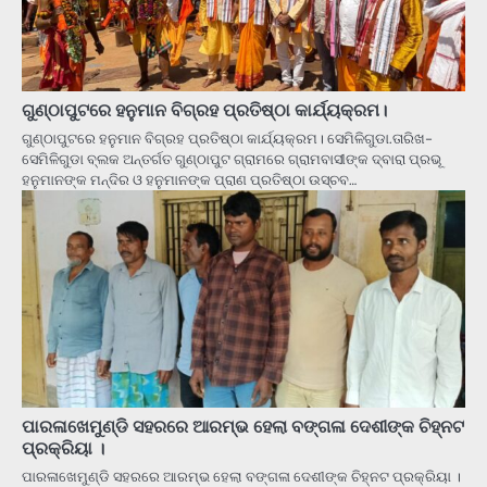
ଗୁଣ୍ଠାପୁଟରେ ହନୁମାନ ବିଗ୍ରହ ପ୍ରତିଷ୍ଠା କାର୍ଯ୍ୟକ୍ରମ।
ଗୁଣ୍ଠାପୁଟରେ ହନୁମାନ ବିଗ୍ରହ ପ୍ରତିଷ୍ଠା କାର୍ଯ୍ୟକ୍ରମ। ସେମିଳିଗୁଡା.ତାରିଖ-
ସେମିଳିଗୁଡା ବ୍ଲକ ଅନ୍ତର୍ଗତ ଗୁଣ୍ଠାପୁଟ ଗ୍ରାମରେ ଗ୍ରାମବାସୀଙ୍କ ଦ୍ବାରା ପ୍ରଭୂ
ହନୁମାନଙ୍କ ମନ୍ଦିର ଓ ହନୁମାନଙ୍କ ପ୍ରାଣ ପ୍ରତିଷ୍ଠା ଉସ୍ଚବ…
ପାରଳାଖେମୁଣ୍ଡି ସହରରେ ଆରମ୍ଭ ହେଲା ବଙ୍ଗଳା ଦେଶୀଙ୍କ ଚିହ୍ନଟ
ପ୍ରକ୍ରିୟା ।
ପାରଳାଖେମୁଣ୍ଡି ସହରରେ ଆରମ୍ଭ ହେଲା ବଙ୍ଗଳା ଦେଶୀଙ୍କ ଚିହ୍ନଟ ପ୍ରକ୍ରିୟା ।