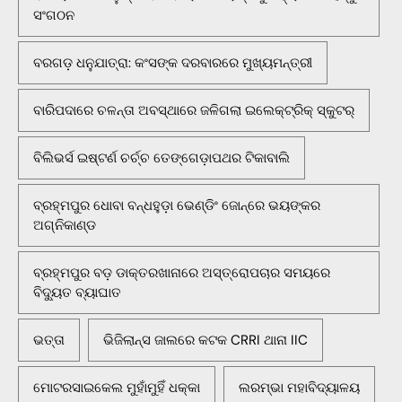
ସଂଗଠନ
ବରଗଡ଼ ଧନୁଯାତ୍ରା: କଂସଙ୍କ ଦରବାରରେ ମୁଖ୍ୟମନ୍ତ୍ରୀ
ବାରିପଦାରେ ଚଳନ୍ତା ଅବସ୍ଥାରେ ଜଳିଗଲା ଇଲେକ୍ଟ୍ରିକ୍ ସ୍କୁଟର୍
ବିଲିଭର୍ସ ଇଷ୍ଟର୍ଣ ଚର୍ଚ୍ଚ ତେଙ୍ଗେଡ଼ାପଥର ଟିକାବାଲି
ବ୍ରହ୍ମପୁର ଧୋବା ବନ୍ଧହୁଡ଼ା ଭେଣ୍ଡିଂ ଜୋନ୍‌ରେ ଭୟଙ୍କର
ଅଗ୍ନିକାଣ୍ଡ
ବ୍ରହ୍ମପୁର ବଡ଼ ଡାକ୍ତରଖାନାରେ ଅସ୍ତ୍ରୋପଚାର ସମୟରେ
ବିଦ୍ୟୁତ ବ୍ୟାଘାତ
ଭତ୍ତା
ଭିଜିଲାନ୍ସ ଜାଲରେ କଟକ CRRI ଥାନା IIC
ମୋଟରସାଇକେଲ ମୁହାଁମୁହିଁ ଧକ୍କା
ଲରମ୍ଭା ମହାବିଦ୍ୟାଳୟ