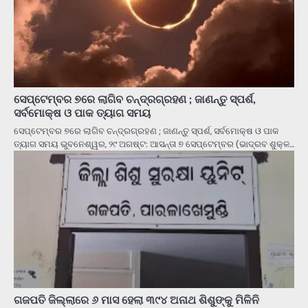
ସେପ୍ଟେମ୍ବର ୭ରେ ଲାଗିବ ଚନ୍ଦ୍ରଗ୍ରହଣ ; ଜାଣନ୍ତୁ ସ୍ପର୍ଶ,
ସର୍ବମୋକ୍ଷ ଓ ପାକ ତ୍ୟାଗ ସମୟ
ସେପ୍ଟେମ୍ବର ୭ରେ ଲାଗିବ ଚନ୍ଦ୍ରଗ୍ରହଣ ; ଜାଣନ୍ତୁ ସ୍ପର୍ଶ, ସର୍ବମୋକ୍ଷ ଓ ପାକ
ତ୍ୟାଗ ସମୟ ଭୁବନେଶ୍ୱର, ୨୯ ଅଗଷ୍ଟ: ଆସନ୍ତା ୭ ସେପ୍ଟେମ୍ବର (ଭାଦ୍ରବ ଶୁକ୍ଳ…
ଗଜପତି ଜିଲ୍ଲାରେ ୬ ମାସ ହେଲା ୩୯୪ ଅନାଥ ଶିଶୁଙ୍କୁ ମିଳିନି