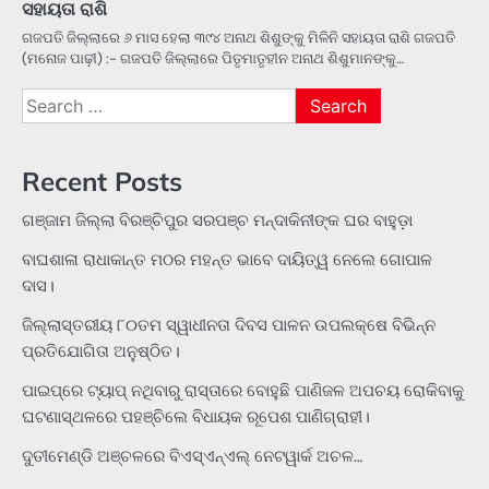
ସହାୟତା ରାଶି
ଗଜପତି ଜିଲ୍ଲାରେ ୬ ମାସ ହେଲା ୩୯୪ ଅନାଥ ଶିଶୁଙ୍କୁ ମିଳିନି ସହାୟତା ରାଶି ଗଜପତି
(ମନୋଜ ପାଢ଼ୀ) :- ଗଜପତି ଜିଲ୍ଲାରେ ପିତୃମାତୃହୀନ ଅନାଥ ଶିଶୁମାନଙ୍କୁ…
Search
for:
Recent Posts
ଗଞ୍ଜାମ ଜିଲ୍ଲା ବିରଞ୍ଚିପୁର ସରପଞ୍ଚ ମନ୍ଦାକିନୀଙ୍କ ଘର ବାହୁଡ଼ା
ବାଘଶାଳା ରାଧାକାନ୍ତ ମଠର ମହନ୍ତ ଭାବେ ଦାୟିତ୍ୱ ନେଲେ ଗୋପାଳ
ଦାସ।
ଜିଲ୍ଲାସ୍ତରୀୟ ୮୦ତମ ସ୍ୱାଧୀନତା ଦିବସ ପାଳନ ଉପଲକ୍ଷେ ବିଭିନ୍ନ
ପ୍ରତିଯୋଗିତା ଅନୁଷ୍ଠିତ।
ପାଇପ୍‌ରେ ଟ୍ୟାପ୍‌ ନଥିବାରୁ ରାସ୍ତାରେ ବୋହୁଛି ପାଣିଜଳ ଅପଚୟ ରୋକିବାକୁ
ଘଟଣାସ୍ଥଳରେ ପହଞ୍ଚିଲେ ବିଧାୟକ ରୂପେଶ ପାଣିଗ୍ରାହୀ।
ଦୁତୀମେଣ୍ଡି ଅଞ୍ଚଳରେ ବିଏସ୍‌ଏନ୍‌ଏଲ୍‌ ନେଟୱାର୍କ ଅଚଳ…