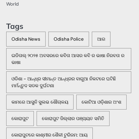
World
Tags
Odisha News
Odisha Police
ଆର
ଇଡିତାଲ୍ ୨୦୨୫ ଅବସରରେ କବିତା ଆସର କବି ର ଭାଷା ନିରବତା ର
ଭାଷା
ଓଡିଶା - ଆନ୍ଧ୍ର ସୀମାନ୍ତ ଆନ୍ଧ୍ରର ବାରୁଆ ନିକଟରେ ଘଟିଛି
ମର୍ମନ୍ତୁଦ ସଡକ ଦୁର୍ଘଟଣା
କାମରେ ଆସୁନି ସୁଲଭ ଶୌଚାଳୟ
କୋଟିଆ ଓଡ଼ିଶାର ଅଂଶ
କୋରାପୁଟ
କୋରାପୁଟ ଜିଲ୍ଲାର ପଞ୍ଚାୟତ ସମିତି
କୋରାପୁଟରେ କାଶ୍ମୀର ଶୈଳୀ ଟୁରିଜମ: ଆୟ