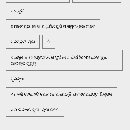
ସଂସ୍କୃତି
ସମ୍ବଲପୁରୀ ଭାଷା ମାଧୁର୍ଯ୍ୟପୂର୍ଣ ଓ ସ୍ୱତନ୍ତ୍ର ଅଟେ
ସରସ୍ବତୀ ପୂଜା
ସି
ସୀତାକୁଣ୍ଡ ଜଳପ୍ରପାତରେ ଦୁର୍ଘଟଣା: ପିକନିକ ସମୟରେ ଦୁଇ
ଭାଇଙ୍କ ମୃତ୍ୟୁ
ସୁରକ୍ଷା
୧୫ ବର୍ଷ ହେଲା ୨ଟି ପେନସନ ପାଉଛନ୍ତି ଅବସରପ୍ରାପ୍ତ ଶିକ୍ଷକ
୪୦ ଲକ୍ଷର ସୁନା–ରୁପା ଜବତ