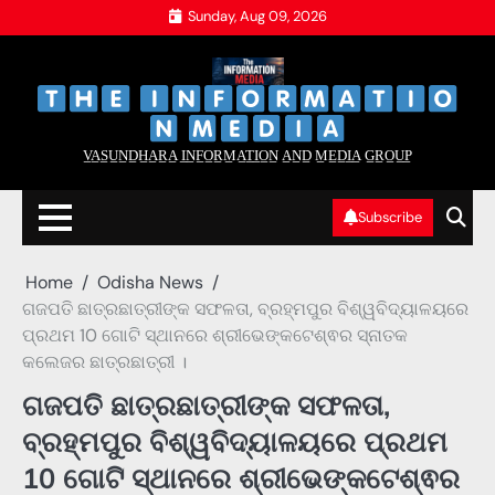
Skip
Sunday, Aug 09, 2026
to
content
‌
‌
V̲A̲S̲U̲N̲D̲H̲A̲R̲A̲ I̲N̲F̲O̲R̲M̲A̲T̲I̲O̲N̲ A̲N̲D̲ M̲E̲D̲I̲A̲ G̲R̲O̲U̲P̲
Subscribe
Home
Odisha News
ଗଜପତି ଛାତ୍ରଛାତ୍ରୀଙ୍କ ସଫଳତା, ବ୍ରହ୍ମପୁର ବିଶ୍ୱବିଦ୍ୟାଳୟରେ
ପ୍ରଥମ 10 ଗୋଟି ସ୍ଥାନରେ ଶ୍ରୀଭେଙ୍କଟେଶ୍ଵର ସ୍ନାତକ
କଲେଜର ଛାତ୍ରଛାତ୍ରୀ ।
ଗଜପତି ଛାତ୍ରଛାତ୍ରୀଙ୍କ ସଫଳତା,
ବ୍ରହ୍ମପୁର ବିଶ୍ୱବିଦ୍ୟାଳୟରେ ପ୍ରଥମ
10 ଗୋଟି ସ୍ଥାନରେ ଶ୍ରୀଭେଙ୍କଟେଶ୍ଵର