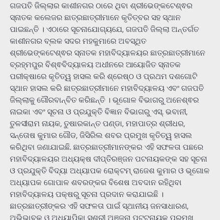
ଗଜପତି ଜିଲ୍ଲାର କାଶୀନଗର ଠାରେ ଥିବା ଶ୍ରୀଭେଙ୍କଟେଶ୍ଵର
ସ୍ନାତକ କଲେଜର ଛାତ୍ରଛାତ୍ରୀମାନେ କୃତିତ୍ବର ସହ ସ୍ଥାନ
ପାଇଛନ୍ତି । ଏଠାରେ ସୂଚନାଯୋଗ୍ୟଯେ, ଗଜପତି ଜିଲ୍ଲା ଅନ୍ତର୍ଗତ
କାଶୀନଗର ବ୍ଲକ ସଦର ମହକୁମାରେ ଅବସ୍ଥିତ
ଶ୍ରୀଭେଙ୍କଟେଶ୍ଵର ସ୍ନାତକ ମହାବିଦ୍ୟାଳୟର ଛାତ୍ରଛାତ୍ରୀମାନେ
ବ୍ରହ୍ମପୁର ବିଶ୍ଵବିଦ୍ୟାଳୟ ଅଧୀନରେ ଆୟୋଜିତ ସ୍ନାତକ
ପରୀକ୍ଷାରେ କୃତିତ୍ୱ ହାସଲ କରି ଶ୍ରେଷ୍ଠ ଓ ପ୍ରଥମ ଦଶଗୋଟି
ସ୍ଥାନ ହାସଲ କରି ଛାତ୍ରଛାତ୍ରୀମାନେ ମହାବିଦ୍ୟାଳୟ ଏବଂ ଗଜପତି
ଜିଲ୍ଲାକୁ ଗୌରବାନ୍ବିତ କରିଛନ୍ତି । ଭୂଗୋଳ ବିଭାଗରୁ ଅନେଶ୍ଵର
ନାଇକା ଏବଂ ସୂଚନା ଓ ପ୍ରଯୁକ୍ତି ବିଜ୍ଞାନ ବିଭାଗରୁ ଏସ୍. ଭବାନୀ,
ତୁଳସୀରାମ ନାୟକ, ତୁଷାରକାନ୍ତ ପଣ୍ଡା, ମହାପାତ୍ର ଶ୍ରୀଧର,
ସନ୍ତୋଷ କୁମାର ଗୌଡ, ଜିସିରିଲ ଶବର ପ୍ରମୁଖ କୃତିତ୍ୱ ହାସଲ
କରିଥିବା ଜଣାଯାଇଛି. ଛାତ୍ରଛାତ୍ରୀମାନଙ୍କର ଏହି ସଫଳତା ପଛରେ
ମହାବିଦ୍ୟାଳୟର ଅଧ୍ୟକ୍ଷ ଦୀପ୍ତିରଞ୍ଜନ ପଟନାୟକଙ୍କ ସହ ସୂଚନା
ଓ ପ୍ରଯୁକ୍ତି ବିଦ୍ୟା ଅଧ୍ୟାପକ ରୋକ୍ଟମ୍ ରାଜେଶ କୁମାର ଓ ଭୂଗୋଳ
ଅଧ୍ୟାପକ ଗୋପାଳ ଶବରଙ୍କର ବିଶେଷ ଅବଦାନ ରହିଥିବା
ମହାବିଦ୍ୟାଳୟ ପକ୍ଷରୁ ସୂଚନା ପ୍ରଦାନ କରାଯାଇଛି ।
ଛାତ୍ରଛାତ୍ରୀଙ୍କର ଏହି ସଫଳତା ପାଇଁ ସ୍ଥାନୀୟ ଜନସାଧାରଣ,
ଅଭିଭାବକ ଓ ଅଧ୍ୟାପିକା ସୁଶ୍ରୀ ଅଞ୍ଜନା ପଟ୍ଟନାୟକ ପ୍ରମୁଖ