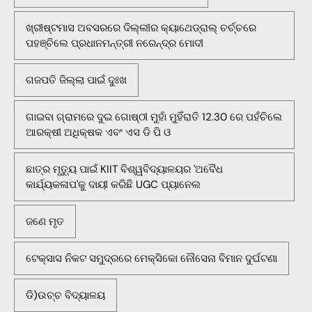
ଖ୍ରୀଷ୍ଟମାସ ଅବସରରେ ଦିଲ୍ଲୀର କ୍ୟାଥେଡ୍ରାଲ୍ ଚର୍ଚ୍ଚରେ
ପହଞ୍ଚିଲେ ପ୍ରଧାନମନ୍ତ୍ରୀ ନରେନ୍ଦ୍ର ମୋଦୀ
ଗଜପତି ଜିଲ୍ଲା ପାଇଁ ଦୁଃଖ
ଗାଇବା ଗ୍ରାମରେ ଦୁଇ ଗୋଷ୍ଠୀ ମୁହାଁ ମୁହିଁରାତି 12.30 ରେ ପହଁଚିଲେ
ଆରକ୍ଷୀ ଅଧିକ୍ଷକ ଏବଂ ଏସ ଡି ପି ଓ
ଛାତ୍ର ମୃତ୍ୟୁ ପାଇଁ KIIT ବିଶ୍ୱବିଦ୍ୟାଳୟର 'ଅବୈଧ
କାର୍ଯ୍ୟକଳାପ'କୁ ଦାୟୀ କରିଛି UGC ପ୍ୟାନେଲ
ଜଣେ ମୃତ
ଟେକ୍ସାସ ନିକଟ ସମୁଦ୍ରରେ ମେକ୍ସିକୋ ନୌସେନା ବିମାନ ଦୁର୍ଘଟଣା
ଡି)ଉଚ୍ଚ ବିଦ୍ୟାଳୟ