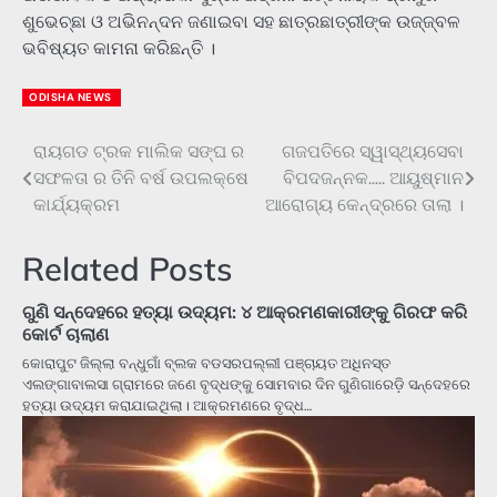
ଶୁଭେଚ୍ଛା ଓ ଅଭିନନ୍ଦନ ଜଣାଇବା ସହ ଛାତ୍ରଛାତ୍ରୀଙ୍କ ଉଜ୍ଜ୍ବଳ
ଭବିଷ୍ୟତ କାମନା କରିଛନ୍ତି ।
ODISHA NEWS
ରାୟଗଡ ଟ୍ରକ ମାଲିକ ସଙ୍ଘ ର
ଗଜପତିରେ ସ୍ୱାସ୍ଥ୍ୟସେବା
Post
ସଫଳତା ର ତିନି ବର୍ଷ ଉପଲକ୍ଷେ
ବିପଦଜନ୍ନକ….. ଆୟୁଷ୍ମାନ
navigation
କାର୍ଯ୍ୟକ୍ରମ
ଆରୋଗ୍ୟ କେନ୍ଦ୍ରରେ ତାଲା ।
Related Posts
ଗୁଣି ସନ୍ଦେହରେ ହତ୍ୟା ଉଦ୍ୟମ: ୪ ଆକ୍ରମଣକାରୀଙ୍କୁ ଗିରଫ କରି
କୋର୍ଟ ଚାଲାଣ
କୋରାପୁଟ ଜିଲ୍ଲା ବନ୍ଧୁଗାଁ ବ୍ଲକ ବଡସରପଲ୍ଲୀ ପଞ୍ଚାୟତ ଅଧିନସ୍ତ
ଏଲଙ୍ଗାବାଲସା ଗ୍ରାମରେ ଜଣେ ବୃଦ୍ଧଙ୍କୁ ସୋମବାର ଦିନ ଗୁଣିଗାରେଡ଼ି ସନ୍ଦେହରେ
ହତ୍ୟା ଉଦ୍ୟମ କରାଯାଇଥିଲା। ଆକ୍ରମଣରେ ବୃଦ୍ଧ…