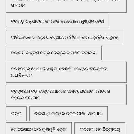
ସଂଗଠନ
ବରଗଡ଼ ଧନୁଯାତ୍ରା: କଂସଙ୍କ ଦରବାରରେ ମୁଖ୍ୟମନ୍ତ୍ରୀ
ବାରିପଦାରେ ଚଳନ୍ତା ଅବସ୍ଥାରେ ଜଳିଗଲା ଇଲେକ୍ଟ୍ରିକ୍ ସ୍କୁଟର୍
ବିଲିଭର୍ସ ଇଷ୍ଟର୍ଣ ଚର୍ଚ୍ଚ ତେଙ୍ଗେଡ଼ାପଥର ଟିକାବାଲି
ବ୍ରହ୍ମପୁର ଧୋବା ବନ୍ଧହୁଡ଼ା ଭେଣ୍ଡିଂ ଜୋନ୍‌ରେ ଭୟଙ୍କର
ଅଗ୍ନିକାଣ୍ଡ
ବ୍ରହ୍ମପୁର ବଡ଼ ଡାକ୍ତରଖାନାରେ ଅସ୍ତ୍ରୋପଚାର ସମୟରେ
ବିଦ୍ୟୁତ ବ୍ୟାଘାତ
ଭତ୍ତା
ଭିଜିଲାନ୍ସ ଜାଲରେ କଟକ CRRI ଥାନା IIC
ମୋଟରସାଇକେଲ ମୁହାଁମୁହିଁ ଧକ୍କା
ଲରମ୍ଭା ମହାବିଦ୍ୟାଳୟ