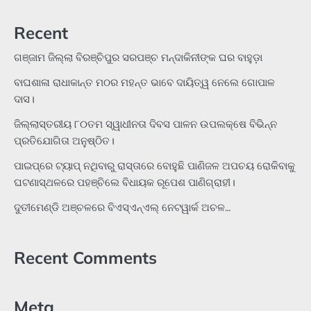
Recent
ଗଞ୍ଜାମ ଜିଲ୍ଲା ବିରଞ୍ଚିପୁର ସରପଞ୍ଚ ମନ୍ଦାକିନୀଙ୍କ ଘର ବାହୁଡ଼ା
ବାଘଶାଳା ରାଧାକାନ୍ତ ମଠର ମହନ୍ତ ଭାବେ ଦାୟିତ୍ୱ ନେଲେ ଗୋପାଳ
ଦାସ।
ଜିଲ୍ଲାସ୍ତରୀୟ ୮୦ତମ ସ୍ୱାଧୀନତା ଦିବସ ପାଳନ ଉପଲକ୍ଷେ ବିଭିନ୍ନ
ପ୍ରତିଯୋଗିତା ଅନୁଷ୍ଠିତ।
ପାଇପ୍‌ରେ ଟ୍ୟାପ୍‌ ନଥିବାରୁ ରାସ୍ତାରେ ବୋହୁଛି ପାଣିଜଳ ଅପଚୟ ରୋକିବାକୁ
ଘଟଣାସ୍ଥଳରେ ପହଞ୍ଚିଲେ ବିଧାୟକ ରୂପେଶ ପାଣିଗ୍ରାହୀ।
ଦୁତୀମେଣ୍ଡି ଅଞ୍ଚଳରେ ବିଏସ୍‌ଏନ୍‌ଏଲ୍‌ ନେଟୱାର୍କ ଅଚଳ…
Recent Comments
Meta