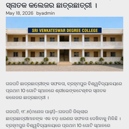
ସ୍ନାତକ କଲେଜର ଛାତ୍ରଛାତ୍ରୀ ।
May 18, 2026
by
admin
ଗଜପତି ଛାତ୍ରଛାତ୍ରୀଙ୍କ ସଫଳତା, ବ୍ରହ୍ମପୁର ବିଶ୍ୱବିଦ୍ୟାଳୟରେ
ପ୍ରଥମ 10 ଗୋଟି ସ୍ଥାନରେ ଶ୍ରୀଭେଙ୍କଟେଶ୍ଵର ସ୍ନାତକ
କଲେଜର ଛାତ୍ରଛାତ୍ରୀ ।
ଗଜପତି, ୧୮.୫(ମନୋଜ ପାଢ଼ୀ)-:ଗଜପତି ଜିଲ୍ଲାର
ଛାତ୍ରଛାତ୍ରୀମାନଙ୍କ ଏକ ବଡ଼ ଧରଣର ସଫଳତା ଦେଖିବାକୁ ମିଳିଛି ।
ବ୍ରହ୍ମପୁର ବିଶ୍ୱବିଦ୍ୟାଳୟରେ ପ୍ରଥମ 10 ଗୋଟି ସ୍ଥାନରେ