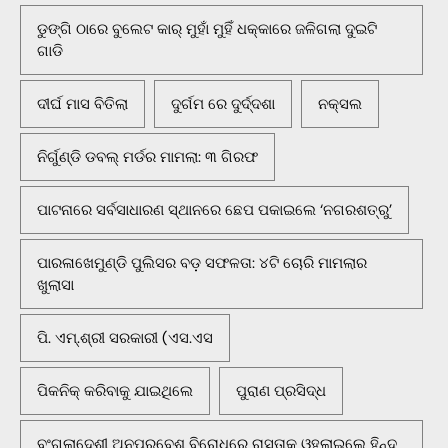
ଡୁଙ୍ଗି ଠାରେ ବୁଲେଟ କାର୍ ମୁହାଁ ମୁହିଁ ଧକ୍କାରେ ଜଳିଗଲା ଦୁଇଟି
ଗାଡି
ଦୀର୍ଘ ମାସ ବିତିଲା
ଦୁର୍ଗମ ରେ ଦୁର୍ଦ୍ଦଶା
ନକ୍ସଲ
ନିର୍ଗୁଣ୍ଡି ଡବଲ୍ ମର୍ଡର ମାମଲା: ୩ ଗିରଫ
ପାଟନାରେ ସର୍ବସାଧାରଣ ସ୍ଥାନରେ ଛେପ ପକାଇଲେ ‘ନଗରଶତ୍ରୁ’
ପାରଳାଖେମୁଣ୍ଡି ପୁଲିସର ବଡ଼ ସଫଳତା: ୪ଟି ଚୋରି ମାମଲାର
ଖୁଲାସା
ପି. ଏମ୍.ଶ୍ରୀ ସରକାରୀ (ଏସ.ଏସ
ପିକନିକ୍‌ କରିବାକୁ ଯାଇଥିଲେ
ପୁରାଣ ପ୍ରସିଦ୍ଧ
ବଂଗଲାଦେଶୀ ଅନୁପ୍ରବେଶ ବିରୋଧରେ ରାସ୍ତାକୁ ଓହ୍ଲାଇଲେ ହିନ୍ଦୁ