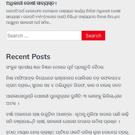
ଅଧିକାରୀ ଦୋଷୀ ସାବ୍ୟସ୍ତ।
ଗଜପତି:ଅର୍ଥ ହେରଫେର ମାମଲାରେ ପଞ୍ଚାୟତ କାର୍ଯ୍ୟ ନିର୍ବାହୀ ଅଧିକାରୀ ଦୋଷୀ
ସାବ୍ୟସ୍ତ। ଗଜପତି ୧୨/୯:(ମନୋଜ ପାଢୀ) ବିଭିନ୍ନ ପଞ୍ଚାୟତର ବିକାଶ ନିମନ୍ତେ
ଆସୁଥିବା ସରକାରୀ ଅର୍ଥ ସଠିକ…
Search
for:
Recent Posts
ସଂକୁଳ ସ୍ତରୀୟ ଜ୍ଞାନ ବିଜ୍ଞାନ ମେଳାର ପୂର୍ବ ପ୍ରସ୍ତୁତି ବୈଠକ
ନିଶା ମାଫିଆଙ୍କ ବିରୋଧରେ ଭଞ୍ଜନଗର ପୋଲିସର ବଡ଼ ସଫଳତା୪୪
ଗ୍ରାମ ବ୍ରାଉନ୍ ସୁଗାର ସହ ୪ ଅଭିଯୁକ୍ତ ଗିରଫ, କାର ଓ ବାଇକ୍ ଜବତ
ପାରଳାଖେମୁଣ୍ଡି ପୋଖରୀ ପୁନରୁଦ୍ଧାର ଦୁର୍ନୀତି: ୩ ଜଣଙ୍କୁ ଭିଜିଲାନ୍ସର
ଅଟକ ।
ବର୍ଷା ଅଭାବରେ ଚାଷ ଉଜୁଡ଼ିବା ଆଶଙ୍କା : କୂଅରୁ ମୁଲିଆ ଲଗାଇ ପାଣି କାଢ଼ି
ଜମି ବଞ୍ଚାଉଛନ୍ତି ଚାଷୀ, ସରକାରୀ ଯୋଜନା ଉପରେ ଉଠିଲା ପ୍ରଶ୍ନ ।
ହଠାତ୍‌ ଟାୟାର ହେଲା ବ୍ଲାଷ୍ଟ, ଘାଟିରେ ଓଲଟି ପଡିଲା ଲୁହା ବୋଝେଇ ଟ୍ରକ୍‌,