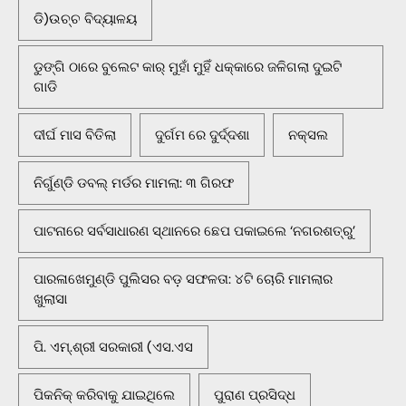
ଡି)ଉଚ୍ଚ ବିଦ୍ୟାଳୟ
ଡୁଙ୍ଗି ଠାରେ ବୁଲେଟ କାର୍ ମୁହାଁ ମୁହିଁ ଧକ୍କାରେ ଜଳିଗଲା ଦୁଇଟି
ଗାଡି
ଦୀର୍ଘ ମାସ ବିତିଲା
ଦୁର୍ଗମ ରେ ଦୁର୍ଦ୍ଦଶା
ନକ୍ସଲ
ନିର୍ଗୁଣ୍ଡି ଡବଲ୍ ମର୍ଡର ମାମଲା: ୩ ଗିରଫ
ପାଟନାରେ ସର୍ବସାଧାରଣ ସ୍ଥାନରେ ଛେପ ପକାଇଲେ ‘ନଗରଶତ୍ରୁ’
ପାରଳାଖେମୁଣ୍ଡି ପୁଲିସର ବଡ଼ ସଫଳତା: ୪ଟି ଚୋରି ମାମଲାର
ଖୁଲାସା
ପି. ଏମ୍.ଶ୍ରୀ ସରକାରୀ (ଏସ.ଏସ
ପିକନିକ୍‌ କରିବାକୁ ଯାଇଥିଲେ
ପୁରାଣ ପ୍ରସିଦ୍ଧ