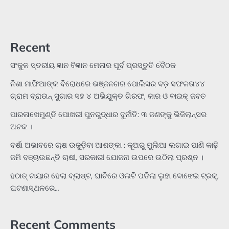
Recent
ସଂକୁଳ ସ୍ତରୀୟ ଜ୍ଞାନ ବିଜ୍ଞାନ ମେଳାର ପୂର୍ବ ପ୍ରସ୍ତୁତି ବୈଠକ
ନିଶା ମାଫିଆଙ୍କ ବିରୋଧରେ ଭଞ୍ଜନଗର ପୋଲିସର ବଡ଼ ସଫଳତା୪୪
ଗ୍ରାମ ବ୍ରାଉନ୍ ସୁଗାର ସହ ୪ ଅଭିଯୁକ୍ତ ଗିରଫ, କାର ଓ ବାଇକ୍ ଜବତ
ପାରଳାଖେମୁଣ୍ଡି ପୋଖରୀ ପୁନରୁଦ୍ଧାର ଦୁର୍ନୀତି: ୩ ଜଣଙ୍କୁ ଭିଜିଲାନ୍ସର
ଅଟକ ।
ବର୍ଷା ଅଭାବରେ ଚାଷ ଉଜୁଡ଼ିବା ଆଶଙ୍କା : କୂଅରୁ ମୁଲିଆ ଲଗାଇ ପାଣି କାଢ଼ି
ଜମି ବଞ୍ଚାଉଛନ୍ତି ଚାଷୀ, ସରକାରୀ ଯୋଜନା ଉପରେ ଉଠିଲା ପ୍ରଶ୍ନ ।
ହଠାତ୍‌ ଟାୟାର ହେଲା ବ୍ଲାଷ୍ଟ, ଘାଟିରେ ଓଲଟି ପଡିଲା ଲୁହା ବୋଝେଇ ଟ୍ରକ୍‌,
ଘଟଣାସ୍ଥଳରେ…
Recent Comments