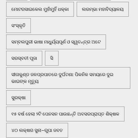
ମୋଟରସାଇକେଲ ମୁହାଁମୁହିଁ ଧକ୍କା
ଲରମ୍ଭା ମହାବିଦ୍ୟାଳୟ
ସଂସ୍କୃତି
ସମ୍ବଲପୁରୀ ଭାଷା ମାଧୁର୍ଯ୍ୟପୂର୍ଣ ଓ ସ୍ୱତନ୍ତ୍ର ଅଟେ
ସରସ୍ବତୀ ପୂଜା
ସି
ସୀତାକୁଣ୍ଡ ଜଳପ୍ରପାତରେ ଦୁର୍ଘଟଣା: ପିକନିକ ସମୟରେ ଦୁଇ
ଭାଇଙ୍କ ମୃତ୍ୟୁ
ସୁରକ୍ଷା
୧୫ ବର୍ଷ ହେଲା ୨ଟି ପେନସନ ପାଉଛନ୍ତି ଅବସରପ୍ରାପ୍ତ ଶିକ୍ଷକ
୪୦ ଲକ୍ଷର ସୁନା–ରୁପା ଜବତ