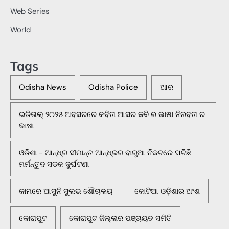
Web Series
World
Tags
Odisha News
Odisha Police
ଆର
ଇଡିତାଲ୍ ୨୦୨୫ ଅବସରରେ କବିତା ଆସର କବି ର ଭାଷା ନିରବତା ର
ଭାଷା
ଓଡିଶା - ଆନ୍ଧ୍ର ସୀମାନ୍ତ ଆନ୍ଧ୍ରର ବାରୁଆ ନିକଟରେ ଘଟିଛି
ମର୍ମନ୍ତୁଦ ସଡକ ଦୁର୍ଘଟଣା
କାମରେ ଆସୁନି ସୁଲଭ ଶୌଚାଳୟ
କୋଟିଆ ଓଡ଼ିଶାର ଅଂଶ
କୋରାପୁଟ
କୋରାପୁଟ ଜିଲ୍ଲାର ପଞ୍ଚାୟତ ସମିତି