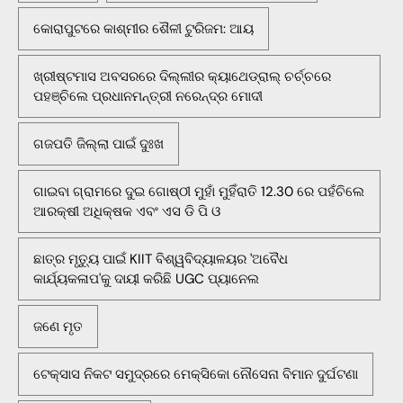
କୋରାପୁଟରେ କାଶ୍ମୀର ଶୈଳୀ ଟୁରିଜମ: ଆୟ
ଖ୍ରୀଷ୍ଟମାସ ଅବସରରେ ଦିଲ୍ଲୀର କ୍ୟାଥେଡ୍ରାଲ୍ ଚର୍ଚ୍ଚରେ
ପହଞ୍ଚିଲେ ପ୍ରଧାନମନ୍ତ୍ରୀ ନରେନ୍ଦ୍ର ମୋଦୀ
ଗଜପତି ଜିଲ୍ଲା ପାଇଁ ଦୁଃଖ
ଗାଇବା ଗ୍ରାମରେ ଦୁଇ ଗୋଷ୍ଠୀ ମୁହାଁ ମୁହିଁରାତି 12.30 ରେ ପହଁଚିଲେ
ଆରକ୍ଷୀ ଅଧିକ୍ଷକ ଏବଂ ଏସ ଡି ପି ଓ
ଛାତ୍ର ମୃତ୍ୟୁ ପାଇଁ KIIT ବିଶ୍ୱବିଦ୍ୟାଳୟର 'ଅବୈଧ
କାର୍ଯ୍ୟକଳାପ'କୁ ଦାୟୀ କରିଛି UGC ପ୍ୟାନେଲ
ଜଣେ ମୃତ
ଟେକ୍ସାସ ନିକଟ ସମୁଦ୍ରରେ ମେକ୍ସିକୋ ନୌସେନା ବିମାନ ଦୁର୍ଘଟଣା