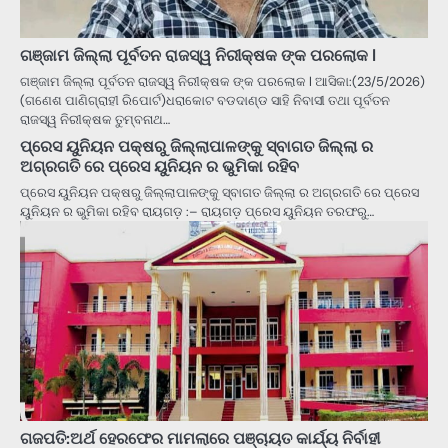
ଗଞ୍ଜାମ ଜିଲ୍ଲା ପୂର୍ବତନ ରାଜସ୍ୱ ନିରୀକ୍ଷକ ଙ୍କ ପରଲୋକ l
ଗଞ୍ଜାମ ଜିଲ୍ଲା ପୂର୍ବତନ ରାଜସ୍ୱ ନିରୀକ୍ଷକ ଙ୍କ ପରଲୋକ l ଆସିକା:(23/5/2026)
(ଗଣେଶ ପାଣିଗ୍ରାହୀ ରିପୋର୍ଟ)ଧରାକୋଟ ବଡଦାଣ୍ଡ ସାହି ନିବାସୀ ତଥା ପୂର୍ବତନ
ରାଜସ୍ୱ ନିରୀକ୍ଷକ ତୁମ୍ବନାଥ…
ପ୍ରେସ ୟୁନିୟନ ପକ୍ଷରୁ ଜିଲ୍ଲାପାଳଙ୍କୁ ସ୍ବାଗତ ଜିଲ୍ଲା ର
ଅଗ୍ରଗତି ରେ ପ୍ରେସ ୟୁନିୟନ ର ଭୁମିକା ରହିବ
ପ୍ରେସ ୟୁନିୟନ ପକ୍ଷରୁ ଜିଲ୍ଲାପାଳଙ୍କୁ ସ୍ବାଗତ ଜିଲ୍ଲା ର ଅଗ୍ରଗତି ରେ ପ୍ରେସ
ୟୁନିୟନ ର ଭୁମିକା ରହିବ ରାୟଗଡ଼ :– ରାୟଗଡ଼ ପ୍ରେସ ୟୁନିୟନ ତରଫରୁ…
ଗଜପତି:ଅର୍ଥ ହେରଫେର ମାମଲାରେ ପଞ୍ଚାୟତ କାର୍ଯ୍ୟ ନିର୍ବାହୀ