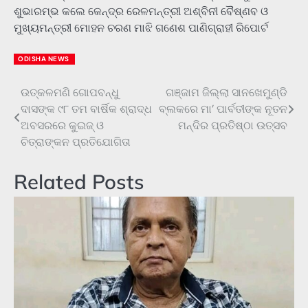
ଶୁଭାରମ୍ଭ କଲେ କେନ୍ଦ୍ର ରେଳମନ୍ତ୍ରୀ ଅଶ୍ବିନୀ ବୈଷ୍ଣବ ଓ
ମୁଖ୍ୟମନ୍ତ୍ରୀ ମୋହନ ଚରଣ ମାଝି ଗଣେଶ ପାଣିଗ୍ରାହୀ ରିପୋର୍ଟ
ODISHA NEWS
ଉତ୍କଳମଣି ଗୋପବନ୍ଧୁ
ଗଞ୍ଜାମ ଜିଲ୍ଲା ସାନଖେମୁଣ୍ଡି
Post
ଦାସଙ୍କ ୯୮ ତମ ବାର୍ଷିକ ଶ୍ରାଦ୍ଧ
ବ୍ଲକରେ ମା’ ପାର୍ବତୀଙ୍କ ନୂତନ
navigation
ଅବସରରେ କୁଇଜ୍ ଓ
ମନ୍ଦିର ପ୍ରତିଷ୍ଠା ଉତ୍ସବ
ଚିତ୍ରାଙ୍କନ ପ୍ରତିଯୋଗିତା
Related Posts