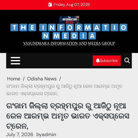
Skip
Friday, Aug 07, 2026
to
content
‌
‌
V̲A̲S̲U̲N̲D̲H̲A̲R̲A̲ I̲N̲F̲O̲R̲M̲A̲T̲I̲O̲N̲ A̲N̲D̲ M̲E̲D̲I̲A̲ G̲R̲O̲U̲P̲
Subscribe
Home
Odisha News
ଗଂଜାମ ଜିଲ୍ଲା ବ୍ରହ୍ମପୁର ରୁ ଆଜିଠୁ ନୂଆ ରେଳ ଆରମ୍ଭ ଅମୃତ
ଭାରତ ଏକ୍ସପ୍ରେସ ଟ୍ରେନ,
ଗଂଜାମ ଜିଲ୍ଲା ବ୍ରହ୍ମପୁର ରୁ ଆଜିଠୁ ନୂଆ
ରେଳ ଆରମ୍ଭ ଅମୃତ ଭାରତ ଏକ୍ସପ୍ରେସ
ଟ୍ରେନ,
July 7, 2026
by
admin