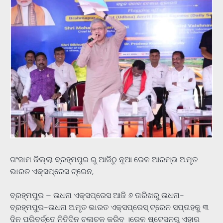
ଗଂଜାମ ଜିଲ୍ଲା ବ୍ରହ୍ମପୁର ରୁ ଆଜିଠୁ ନୂଆ ରେଳ ଆରମ୍ଭ ଅମୃତ
ଭାରତ ଏକ୍ସପ୍ରେସ ଟ୍ରେନ,
ବ୍ରହ୍ମପୁର – ଉଧନା ଏକ୍ସପ୍ରେସ ଆଜି ୬ ତାରିଖରୁ ଉଧନା-
ବ୍ରହ୍ମପୁର-ଉଧନା ଅମୃତ ଭାରତ ଏକ୍ସପ୍ରେସ୍ ଟ୍ରେନ ସପ୍ତାହକୁ ୩
ଦିନ ପରିବର୍ତ୍ତେ ନିତିଦିନ ଚଳାଚଳ କରିବ ।ରେଳ ଷ୍ଟେସନରୁ ଏହାର