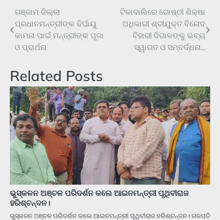
ଗଞ୍ଜାମ ଜିଲ୍ଲା
ଟିକାବାଲିରେ ଗୋଷ୍ଠୀ ଶିକ୍ଷା
Post
ପ୍ରଧାନମନ୍ତ୍ରୀଙ୍କ ଦିର୍ଘାୟୁ
ଅଧିକାରୀ ଶ୍ରୀଯୁକ୍ତ ବିନୋଦ
navigation
କାମନା ପାଇଁ ମନ୍ତ୍ରୀଙ୍କ ପୂଜା
ବିହାରୀ ଦିଗାଳଙ୍କୁ ଭବ୍ୟ
ଓ ପ୍ରାର୍ଥନା
ସ୍ୱାଗତ ଓ ସମ୍ବର୍ଦ୍ଧନା…
Related Posts
ଭୁସ୍କଳନ ଅଞ୍ଚଳ ପରିଦର୍ଶନ କଲେ ଆଇନମନ୍ତ୍ରୀ ପୃଥିବୀରାଜ
ହରିଶ୍ଚନ୍ଦନ।
ଭୁସ୍କଳନ ଅଞ୍ଚଳ ପରିଦର୍ଶନ କଲେ ଆଇନମନ୍ତ୍ରୀ ପୃଥିବୀରାଜ ହରିଶ୍ଚନ୍ଦନ। ଗଜପତି