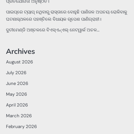
ପ୍ରତିଯୋଗିତା ଅନୁଷ୍ଠିତ।
ପାଇପ୍‌ରେ ଟ୍ୟାପ୍‌ ନଥିବାରୁ ରାସ୍ତାରେ ବୋହୁଛି ପାଣିଜଳ ଅପଚୟ ରୋକିବାକୁ
ଘଟଣାସ୍ଥଳରେ ପହଞ୍ଚିଲେ ବିଧାୟକ ରୂପେଶ ପାଣିଗ୍ରାହୀ।
ଦୁତୀମେଣ୍ଡି ଅଞ୍ଚଳରେ ବିଏସ୍‌ଏନ୍‌ଏଲ୍‌ ନେଟୱାର୍କ ଅଚଳ…
Archives
August 2026
July 2026
June 2026
May 2026
April 2026
March 2026
February 2026