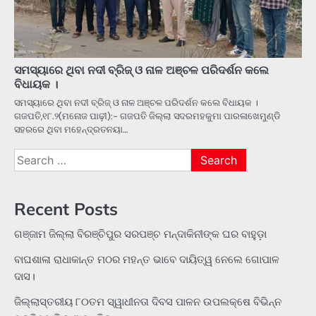
ସମସ୍ୟାରେ ଥିବା ନଦୀ ବ୍ରିଜ୍ ଓ ନାଳ ଅଞ୍ଚଳ ପରିଦର୍ଶନ କଲେ
ବିଧାୟକ ।
ସମସ୍ୟାରେ ଥିବା ନଦୀ ବ୍ରିଜ୍ ଓ ନାଳ ଅଞ୍ଚଳ ପରିଦର୍ଶନ କଲେ ବିଧାୟକ ।
ଗଜପତି,୧୮.୨(ମନୋଜ ପାଢ଼ୀ):- ଗଜପତି ଜିଲ୍ଲା ସଦରମହକୁମା ପାରଳାଖେମୁଣ୍ଡି
ସହରରେ ଥିବା ମହେନ୍ଦ୍ରତନୟା…
Search
for:
Recent Posts
ଗଞ୍ଜାମ ଜିଲ୍ଲା ବିରଞ୍ଚିପୁର ସରପଞ୍ଚ ମନ୍ଦାକିନୀଙ୍କ ଘର ବାହୁଡ଼ା
ବାଘଶାଳା ରାଧାକାନ୍ତ ମଠର ମହନ୍ତ ଭାବେ ଦାୟିତ୍ୱ ନେଲେ ଗୋପାଳ
ଦାସ।
ଜିଲ୍ଲାସ୍ତରୀୟ ୮୦ତମ ସ୍ୱାଧୀନତା ଦିବସ ପାଳନ ଉପଲକ୍ଷେ ବିଭିନ୍ନ