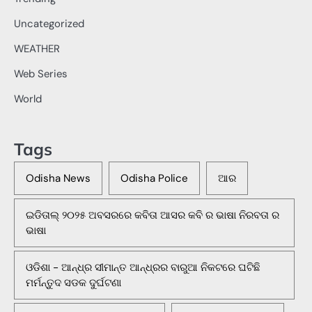
Uncategorized
WEATHER
Web Series
World
Tags
Odisha News
Odisha Police
ଆର
ଇଡିତାଲ୍ ୨୦୨୫ ଅବସରରେ କବିତା ଆସର କବି ର ଭାଷା ନିରବତା ର
ଭାଷା
ଓଡିଶା - ଆନ୍ଧ୍ର ସୀମାନ୍ତ ଆନ୍ଧ୍ରର ବାରୁଆ ନିକଟରେ ଘଟିଛି
ମର୍ମନ୍ତୁଦ ସଡକ ଦୁର୍ଘଟଣା