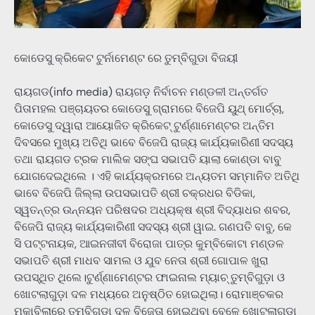
କୋଡେସୁ କ୍ରିକେଟ ଟୁର୍ନାମେଣ୍ଟ ରେ ତୁମ୍ବିଗୁଡା ବିଜୟୀ
ରାୟଗଡ(info media) ରାୟଗଡ଼ ନିର୍ବାଚନ ମଣ୍ଡଳୀ ଅନ୍ତର୍ଗତ
ପିତାମହଲ ପଞ୍ଚାୟତର କୋଡେସୁ ଗ୍ରାମରେ ବିଜେପି ୟୁଥ୍ ମୋର୍ଚ୍ଚା,
କୋଡେସୁ ଦ୍ୱାରା ଆୟୋଜିତ କ୍ରିକେଟ୍ ଟୁର୍ଣ୍ଣାମେଣ୍ଟର ଅନ୍ତିମ
ଦିବସରେ ମୁଖ୍ୟ ଅତିଥି ଭାବେ ବିଜେପି ରାଜ୍ୟ କାର୍ଯ୍ୟକାରିଣୀ ସଦସ୍ୟ
ତଥା ରାୟଗଡ ଟ୍ରକ ମାଲିକ ସଙ୍ଘ ସଭାପତି ୟାଲା କୋଣ୍ଡା ବାବୁ
ଯୋଗଦେଇଥିଲେ । ଏହି କାର୍ଯ୍ୟକ୍ରମରେ ଅନ୍ୟତମ ସମ୍ମାନିତ ଅତିଥି
ଭାବେ ବିଜେପି ଜିଲ୍ଲା ଉପସଭାପତି ଶ୍ରୀ ଚକ୍ରଧର ବିଡିକା,
ସ୍ୱତନ୍ତ୍ର ଉନ୍ନୟନ ପରିଷଦର ଅଧ୍ୟକ୍ଷ ଶ୍ରୀ ବିଦ୍ୟାଧର ଶବର,
ବିଜେପି ରାଜ୍ୟ କାର୍ଯ୍ୟକାରିଣୀ ସଦସ୍ୟ ଶ୍ରୀ ୱାଇ. ଗଣପତି ବାବୁ, କେ
ସି ପଟ୍ଟନାୟକ, ଆଇନଜୀବୀ ବିରୋଜା ପାତ୍ର କୁମ୍ବିକୋଟା ମଣ୍ଡଳ
ସଭାପତି ଶ୍ରୀ ମାଧବ ସାମଲ ଓ ଯୁବ ନେତା ଶ୍ରୀ ଗୋପାଳ ଖୁରା
ଉପସ୍ଥିତ ଥିଲେ।ଟୁର୍ଣ୍ଣାମେଣ୍ଟର ଫାଇନାଲ ମ୍ୟାଚ୍ ତୁମ୍ବିଗୁଡ଼ା ଓ
ଖୋଟଲାଗୁଡ଼ା ଦଳ ମଧ୍ୟରେ ଅନୁଷ୍ଠିତ ହୋଇଥିଲା। ରୋମାଞ୍ଚକର
ମୁକାବିଲାରେ ତୁମ୍ବିଗୁଡ଼ା ଦଳ ବିଜେତା ହୋଇଥିବା ବେଳେ ଖୋଟଲାଗୁଡ଼ା