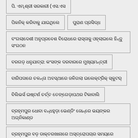
ପି. ଏମ୍.ଶ୍ରୀ ସରକାରୀ (ଏସ.ଏସ
ପିକନିକ୍‌ କରିବାକୁ ଯାଇଥିଲେ
ପୁରାଣ ପ୍ରସିଦ୍ଧ
ବଂଗଲାଦେଶୀ ଅନୁପ୍ରବେଶ ବିରୋଧରେ ରାସ୍ତାକୁ ଓହ୍ଲାଇଲେ ହିନ୍ଦୁ
ସଂଗଠନ
ବରଗଡ଼ ଧନୁଯାତ୍ରା: କଂସଙ୍କ ଦରବାରରେ ମୁଖ୍ୟମନ୍ତ୍ରୀ
ବାରିପଦାରେ ଚଳନ୍ତା ଅବସ୍ଥାରେ ଜଳିଗଲା ଇଲେକ୍ଟ୍ରିକ୍ ସ୍କୁଟର୍
ବିଲିଭର୍ସ ଇଷ୍ଟର୍ଣ ଚର୍ଚ୍ଚ ତେଙ୍ଗେଡ଼ାପଥର ଟିକାବାଲି
ବ୍ରହ୍ମପୁର ଧୋବା ବନ୍ଧହୁଡ଼ା ଭେଣ୍ଡିଂ ଜୋନ୍‌ରେ ଭୟଙ୍କର
ଅଗ୍ନିକାଣ୍ଡ
ବ୍ରହ୍ମପୁର ବଡ଼ ଡାକ୍ତରଖାନାରେ ଅସ୍ତ୍ରୋପଚାର ସମୟରେ