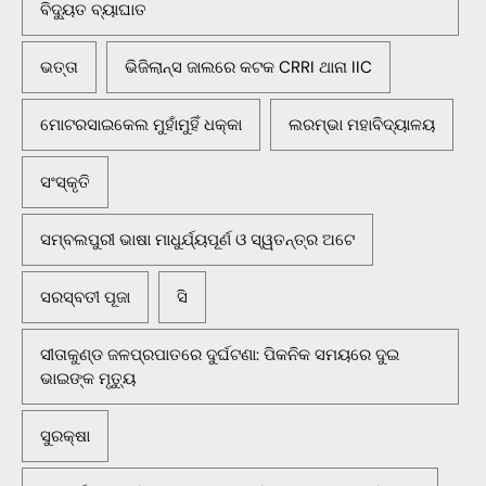
ବିଦ୍ୟୁତ ବ୍ୟାଘାତ
ଭତ୍ତା
ଭିଜିଲାନ୍ସ ଜାଲରେ କଟକ CRRI ଥାନା IIC
ମୋଟରସାଇକେଲ ମୁହାଁମୁହିଁ ଧକ୍କା
ଲରମ୍ଭା ମହାବିଦ୍ୟାଳୟ
ସଂସ୍କୃତି
ସମ୍ବଲପୁରୀ ଭାଷା ମାଧୁର୍ଯ୍ୟପୂର୍ଣ ଓ ସ୍ୱତନ୍ତ୍ର ଅଟେ
ସରସ୍ବତୀ ପୂଜା
ସି
ସୀତାକୁଣ୍ଡ ଜଳପ୍ରପାତରେ ଦୁର୍ଘଟଣା: ପିକନିକ ସମୟରେ ଦୁଇ
ଭାଇଙ୍କ ମୃତ୍ୟୁ
ସୁରକ୍ଷା