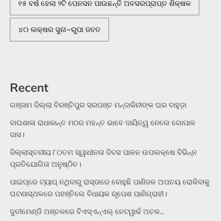
୧୫ ବର୍ଷ ହେଲା ୨ଟି ପେନସନ ପାଉଛନ୍ତି ଅବସରପ୍ରାପ୍ତ ଶିକ୍ଷକ
୪୦ ଲକ୍ଷର ସୁନା–ରୁପା ଜବତ
Recent
ଗଞ୍ଜାମ ଜିଲ୍ଲା ବିରଞ୍ଚିପୁର ସରପଞ୍ଚ ମନ୍ଦାକିନୀଙ୍କ ଘର ବାହୁଡ଼ା
ବାଘଶାଳା ରାଧାକାନ୍ତ ମଠର ମହନ୍ତ ଭାବେ ଦାୟିତ୍ୱ ନେଲେ ଗୋପାଳ
ଦାସ।
ଜିଲ୍ଲାସ୍ତରୀୟ ୮୦ତମ ସ୍ୱାଧୀନତା ଦିବସ ପାଳନ ଉପଲକ୍ଷେ ବିଭିନ୍ନ
ପ୍ରତିଯୋଗିତା ଅନୁଷ୍ଠିତ।
ପାଇପ୍‌ରେ ଟ୍ୟାପ୍‌ ନଥିବାରୁ ରାସ୍ତାରେ ବୋହୁଛି ପାଣିଜଳ ଅପଚୟ ରୋକିବାକୁ
ଘଟଣାସ୍ଥଳରେ ପହଞ୍ଚିଲେ ବିଧାୟକ ରୂପେଶ ପାଣିଗ୍ରାହୀ।
ଦୁତୀମେଣ୍ଡି ଅଞ୍ଚଳରେ ବିଏସ୍‌ଏନ୍‌ଏଲ୍‌ ନେଟୱାର୍କ ଅଚଳ…