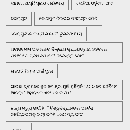
କାମରେ ଆସୁନି ସୁଲଭ ଶୌଚାଳୟ
କୋଟିଆ ଓଡ଼ିଶାର ଅଂଶ
କୋରାପୁଟ
କୋରାପୁଟ ଜିଲ୍ଲାର ପଞ୍ଚାୟତ ସମିତି
କୋରାପୁଟରେ କାଶ୍ମୀର ଶୈଳୀ ଟୁରିଜମ: ଆୟ
ଖ୍ରୀଷ୍ଟମାସ ଅବସରରେ ଦିଲ୍ଲୀର କ୍ୟାଥେଡ୍ରାଲ୍ ଚର୍ଚ୍ଚରେ
ପହଞ୍ଚିଲେ ପ୍ରଧାନମନ୍ତ୍ରୀ ନରେନ୍ଦ୍ର ମୋଦୀ
ଗଜପତି ଜିଲ୍ଲା ପାଇଁ ଦୁଃଖ
ଗାଇବା ଗ୍ରାମରେ ଦୁଇ ଗୋଷ୍ଠୀ ମୁହାଁ ମୁହିଁରାତି 12.30 ରେ ପହଁଚିଲେ
ଆରକ୍ଷୀ ଅଧିକ୍ଷକ ଏବଂ ଏସ ଡି ପି ଓ
ଛାତ୍ର ମୃତ୍ୟୁ ପାଇଁ KIIT ବିଶ୍ୱବିଦ୍ୟାଳୟର 'ଅବୈଧ
କାର୍ଯ୍ୟକଳାପ'କୁ ଦାୟୀ କରିଛି UGC ପ୍ୟାନେଲ
ଜଣେ ମୃତ