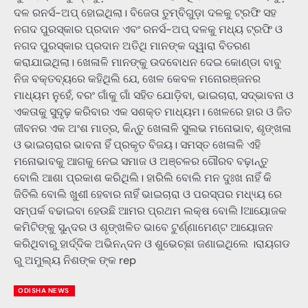
ଦଳ ରନର୍ସ-ଅପ୍ ହୋଇଥିଲା। ବିଜେତା ତୁମ୍ବିଗୁଡ଼ା ଦଳକୁ ଟ୍ରଫି ସହ
ନଗଦ ପୁରସ୍କାର ପ୍ରଦାନ ଏବଂ ରନର୍ସ-ଅପ୍ ଦଳକୁ ମଧ୍ୟ ଟ୍ରଫି ଓ
ନଗଦ ପୁରସ୍କାର ପ୍ରଦାନ ଅତିଥି ମାନଙ୍କ ଦ୍ୱାରା ବିତରଣ
କରାଯାଇଥିଲା। ଖେଳାଳି ମାନଙ୍କୁ ଉଦବୋଧନ ଦେଇ କୋଣ୍ଡା ବାବୁ
ନିଜ ବକ୍ତବ୍ୟରେ କହିଥିଲି ଯେ, ଖେଳ କେବଳ ମନୋରଞ୍ଜନର
ମାଧ୍ୟମ ନୁହେଁ, ବରଂ ଗାଁକୁ ଗାଁ ସହିତ ଯୋଡ଼ିବା, ଭାଇଚାରା, ସଦ୍ଭାବନା ଓ
ଏକତାକୁ ସୁଦୃଢ଼ କରିବାର ଏକ ସଶକ୍ତ ମାଧ୍ୟମ। ଖେଳରେ ହାର ଓ ଜିତ
ଜୀବନର ଏକ ଅଂଶ ମାତ୍ର, କିନ୍ତୁ ଖେଳାଳି ସୁଲଭ ମନୋଭାବ, ଶୃଙ୍ଖଳା
ଓ ଭାଇଚାରାର ଭାବନା ହିଁ ପ୍ରକୃତ ବିଜୟ। ସମସ୍ତ ଖେଳାଳି ଏହି
ମନୋଭାବକୁ ଆଗକୁ ନେଇ ସମାଜ ଓ ଅଞ୍ଚଳର ଗୌରବ ବଢ଼ାନ୍ତୁ
ବୋଲି ଆଶା ପ୍ରକାଶ କରିଥିଲି। ହାରିଲି ବୋଲି ମନ ଦୁଃଖ ନାହିଁ କି
ଜିତିଲି ବୋଲି ଖୁଶୀ ହେବାର ନାହିଁ ଭାଇଚାରା ଓ ପରସ୍ପର ମଧ୍ୟ୍ୟ ରେ
ସମ୍ପର୍କ ବଢାଇବା ହେଉଛି ଆମର ପ୍ରଥମ ଲକ୍ଷ ବୋଲି lଆୟୋଜକ
କମିଟିଙ୍କୁ ସୁନ୍ଦର ଓ ଶୃଙ୍ଖଳିତ ଭାବେ ଟୁର୍ଣ୍ଣାମେଣ୍ଟ ଆୟୋଜନ
କରିଥିବାରୁ ହାର୍ଦ୍ଦିକ ଅଭିନନ୍ଦନ ଓ ଶୁଭେଚ୍ଛା ଜଣାଇଥିଲେ ।ରାୟଗଡ
ରୁ ଅମୁଲ୍ୟ ନିଶଙ୍କ ଙ୍କ rep
ODISHA NEWS