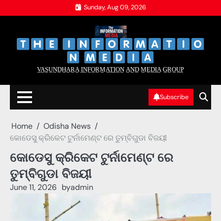
Skip
Sunday, Aug 09, 2026
to
content
‌
‌
V̲A̲S̲U̲N̲D̲H̲A̲R̲A̲ I̲N̲F̲O̲R̲M̲A̲T̲I̲O̲N̲ A̲N̲D̲ M̲E̲D̲I̲A̲ G̲R̲O̲U̲P̲
Subscribe
Home
Odisha News
କୋଡେସୁ କ୍ରିକେଟ ଟୁର୍ନାମେଣ୍ଟ ରେ ତୁମ୍ବିଗୁଡା ବିଜୟୀ
କୋଡେସୁ କ୍ରିକେଟ ଟୁର୍ନାମେଣ୍ଟ ରେ
ତୁମ୍ବିଗୁଡା ବିଜୟୀ
June 11, 2026
by
admin