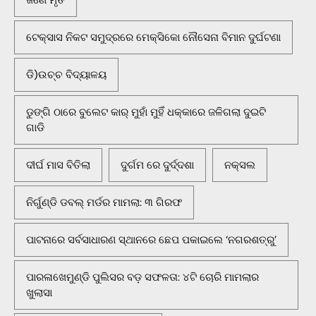
ଟେକ୍ସାସ ନିକଟ ସମୁଦ୍ରରେ ମେକ୍ସିକୋ ନୌସେନା ବିମାନ ଦୁର୍ଘଟଣା
ଡି)ଉଚ୍ଚ ବିଦ୍ୟାଳୟ
ଡୁଙ୍ଗି ଠାରେ ବୁଲେଟ କାର୍ ମୁହାଁ ମୁହିଁ ଧକ୍କାରେ ଜଳିଗଲା ଦୁଇଟି
ଗାଡି
ଦୀର୍ଘ ମାସ ବିତିଲା
ଦୁର୍ଗମ ରେ ଦୁର୍ଦ୍ଦଶା
ନକ୍ସଲ
ନିର୍ଗୁଣ୍ଡି ଡବଲ୍ ମର୍ଡର ମାମଲା: ୩ ଗିରଫ
ପାଟନାରେ ସର୍ବସାଧାରଣ ସ୍ଥାନରେ ଛେପ ପକାଇଲେ ‘ନଗରଶତ୍ରୁ’
ପାରଳାଖେମୁଣ୍ଡି ପୁଲିସର ବଡ଼ ସଫଳତା: ୪ଟି ଚୋରି ମାମଲାର
ଖୁଲାସା