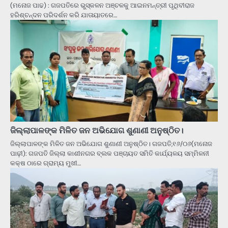
(ମନୋଜ ପାଢ) : ଗଜପତିରେ ଭୁସ୍କଳନ ଅଞ୍ଚଳକୁ ଆଇନମନ୍ତ୍ରୀ ପୃଥିବୀରାଜ
ହରିଶ୍ଚନ୍ଦନ ପରିଦର୍ଶନ କରି ଯାତାୟାତରେ…
ଜିଲ୍ଲାପାଳଙ୍କ ମିଳିତ ଜନ ଅଭିଯୋଗ ଶୁଣାଣୀ ଅନୁଷ୍ଠିତ।
ଜିଲ୍ଲାପାଳଙ୍କ ମିଳିତ ଜନ ଅଭିଯୋଗ ଶୁଣାଣୀ ଅନୁଷ୍ଠିତ। ଗଜପତି,୧୬/୦୬(ମନୋଜ
ପାଢ଼ୀ): ଗଜପତି ଜିଲ୍ଲା କାଶୀନଗର ବ୍ଲକ ପଞ୍ଚାୟତ ସମିତି କାର୍ଯ୍ୟଳୟ ସମ୍ମିଳନୀ
କକ୍ଷ ଠାରେ ଗ୍ରାମ୍ୟ ମୁଖୀ…