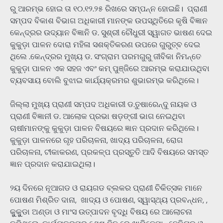
ରୁ ଆରମ୍ଭ ହୋଇ ତା ୧୦.୧୨.୨୫ ରିଖରେ ସମ୍ପନ୍ନ ହୋଇଛି। ପ୍ରାଣୀ
ସମ୍ପଦ ବିକାଶ ବିଭାଗ ଅଧିକାରୀ ମାନଙ୍କ ଉପସ୍ଥିତିରେ କୃଷି ବିଜ୍ଞାନ
କେନ୍ଦ୍ରର ଉଦ୍ୟାନ ବିଜ୍ଞାନି ଡ. ସୁଶ୍ରୀ ଚୌଧୁରୀ ସ୍ୱାଗତ ଭାଷଣ ଦେଇ
କୁକୁଡ଼ା ପାଳନ ଦୋରା ମହିଳା ସଶକ୍ତିକରଣ ଉପରେ ଗୁରୁତ୍ବ ଦେଇ
ଥିଲେ .କେନ୍ଦ୍ରର ମୁଖ୍ୟ ଡ. ସଂଗ୍ରାମ ପରମଗୁରୁ ଜୀବିକା ନିମନ୍ତେ
କୁକୁଡ଼ା ପାଳନ ଏକ ସହଜ ଏବଂ କମ୍ ପୁଞ୍ଜିରେ ଆରମ୍ଭ କରାଯାଉଥିବା
ବ୍ୟବସାୟ ବୋଲି ବୁଝାଇ କାର୍ଯ୍ୟକ୍ରମର ଶୁଭାରମ୍ଭ କରିଥିଲେ।
ଜିଲ୍ଲା ମୁଖ୍ୟ ପ୍ରାଣୀ ସମ୍ପଦ ଅଧିକାରୀ ଡ.ତୁଷାରେନ୍ଦୁ ନାୟକ ଓ
ପ୍ରାଣୀ ବିଜ୍ଞାନୀ ଡ. ଆଲୋକ ପ୍ରଭା ଷଡ଼ଙ୍ଗୀ ଭାଗ ନେଇଥିବା
ଚାଷୀମାନଙ୍କୁ କୁକୁଡ଼ା ପାଳନ ବିଷୟରେ ଜ୍ଞାନ ପ୍ରଦାନ କରିଥିଲେ।
କୁକୁଡ଼ା ପାଳନରେ ଗୃହ ପରିଚାଳନା, ଖାଦ୍ୟ ପରିଚାଳନା, ରୋଗ
ପରିଚାଳନା, ଟୀକାକରଣ, ପ୍ରକଳ୍ପ ପ୍ରସ୍ତୁତି ଆଦି ବିଷୟରେ ସମସ୍ତ
ଜ୍ଞାନ ପ୍ରଦାନ କରାଯାଇଥିଲା।
୨ୟ ଦିନରେ ନୂଆଗଡ ଓ ରାୟଗଡ ବ୍ଲକର ପ୍ରାଣୀ ଚିକିତ୍ସକ ମାନେ
ପୋଷଣ ମିଶ୍ରିତ ଦାନା, ଖାଦ୍ୟ ଓ ପୋଷଣ, ସ୍ୱାସ୍ଥ୍ୟ ପ୍ରବନ୍ଧନ, ,
କୁୁକୁୁଡା ଅଣ୍ଡା ଓ ମାଂସ ଉତ୍ପାଦନ ବୃଦ୍ଧି ବିଷୟ ରେ ଆଲୋଚନା