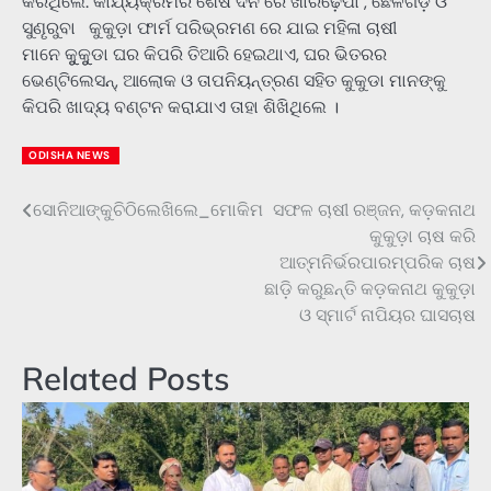
କରିଥିଲେ. କାର୍ଯ୍ୟକ୍ରମର ଶେଷ ଦିନ ରେ ଖାରିଢ଼େପା , ଛେଳିଗଡ଼ ଓ
ସୁଣୄରୁବା କୁକୁଡ଼ା ଫାର୍ମ ପରିଭ୍ରମଣ ରେ ଯାଇ ମହିଳା ଚାଷୀ
ମାନେ କୁୁକୁୁଡା ଘର କିପରି ତିଆରି ହେଇଥାଏ, ଘର ଭିତରର
ଭେଣ୍ଟିଲେସନ୍, ଆଲୋକ ଓ ତାପନିୟନ୍ତ୍ରଣ ସହିତ କୁକୁଡା ମାନଙ୍କୁ
କିପରି ଖାଦ୍ୟ ବଣ୍ଟନ କରାଯାଏ ତାହା ଶିଖିଥିଲେ ।
ODISHA NEWS
ସୋନିଆଙ୍କୁଚିଠିଲେଖିଲେ_ମୋକିମ
ସଫଳ ଚାଷୀ ରଞ୍ଜନ, କଡ଼କନାଥ
Post
କୁକୁଡ଼ା ଚାଷ କରି
navigation
ଆତ୍ମନିର୍ଭରପାରମ୍ପରିକ ଚାଷ
ଛାଡ଼ି କରୁଛନ୍ତି କଡ଼କନାଥ କୁକୁଡ଼ା
ଓ ସ୍ମାର୍ଟ ନାପିୟର ଘାସଚାଷ
Related Posts