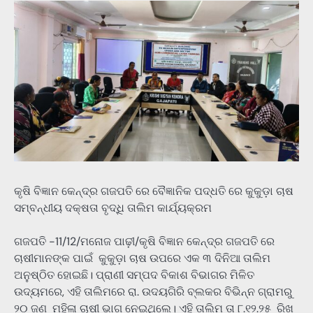
କୃଷି ବିଜ୍ଞାନ କେନ୍ଦ୍ର ଗଜପତି ରେ ବୈଜ୍ଞାନିକ ପଦ୍ଧତି ରେ କୁକୁଡ଼ା ଚାଷ
ସମ୍ବନ୍ଧୀୟ ଦକ୍ଷତା ବୃଦ୍ଧି ତାଲିମ କାର୍ଯ୍ୟକ୍ରମ
ଗଜପତି -11/12/ମନୋଜ ପାଢ଼ୀ/କୃଷି ବିଜ୍ଞାନ କେନ୍ଦ୍ର ଗଜପତି ରେ
ଚାଷୀମାନଙ୍କ ପାଇଁ କୁକୁଡ଼ା ଚାଷ ଉପରେ ଏକ ୩ ଦିନିଆ ତାଲିମ
ଅନୁଷ୍ଠିତ ହୋଇଛି। ପ୍ରାଣୀ ସମ୍ପଦ ବିକାଶ ବିଭାଗର ମିଳିତ
ଉଦ୍ୟମରେ, ଏହି ତାଲିମରେ ରା. ଉଦୟଗିରି ବ୍ଲକର ବିଭିନ୍ନ ଗ୍ରାମରୁ
୨୦ ଜଣ ମହିଳା ଚାଷୀ ଭାଗ ନେଇଥିଲେ। ଏହି ତାଲିମ ତା ୮.୧୨.୨୫ ରିଖ