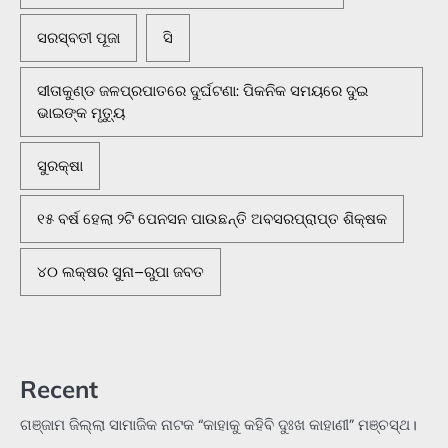
ସରସ୍ବତୀ ପୂଜା
ସି
ସୀତାକୁଣ୍ଡ ଜଳପ୍ରପାତରେ ଦୁର୍ଘଟଣା: ପିକନିକ ସମୟରେ ଦୁଇ
ଭାଇଙ୍କ ମୃତ୍ୟୁ
ସୁରକ୍ଷା
୧୫ ବର୍ଷ ହେଲା ୨ଟି ପେନସନ ପାଉଛନ୍ତି ଅବସରପ୍ରାପ୍ତ ଶିକ୍ଷକ
୪୦ ଲକ୍ଷର ସୁନା–ରୁପା ଜବତ
Recent
ଗଞ୍ଜାମ ଜିଲ୍ଲା ସାମାଜିକ ନାଟକ “କାହାକୁ କହିବି ଦୁଃଖ କାହାଣୀ” ମଞ୍ଚସ୍ଥ।