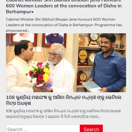
600 Women Leaders at the convocation of Disha in
Berhampur•
Cabinet Minister Shri Bibhuti Bhusan Jena Honours 600 Women
Leaders at the convocation of Disha in Berhampur• Programme has
empowered…
108 କୁଣ୍ଡିୟ ମହାଯଂଜ୍ଞ କୁ ଆସିବା ନିମନ୍ତେ ମନ୍ତ୍ରୀ ଙ୍କୁ ଭେଟିଲେ
ମିଟ୍ସ ଅଧକ୍ଷ
108 କୁଣ୍ଡିୟ ମହାଯଂଜ୍ଞ କୁ ଆସିବା ନିମନ୍ତେ ମନ୍ତ୍ରୀ ଙ୍କୁ ଭେଟିଲେ ମିଟ୍ସ ଅଧକ୍ଷ
ରାୟଗଡ(ଅମୁଲ୍ୟ ନିଶଙ୍କ ) ରାୟଗଡ ଜି ସି ଡି ଖେଳପଡ଼ିଆ ଠାରେ…
Search