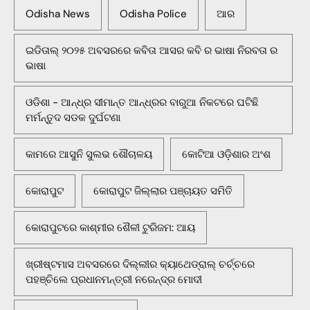
Odisha News
Odisha Police
ଆର
ଇଡିତାଲ୍ ୨୦୨୫ ଅବସରରେ କବିତା ଆସର କବି ର ଭାଷା ନିରବତା ର
ଭାଷା
ଓଡିଶା - ଆନ୍ଧ୍ର ସୀମାନ୍ତ ଆନ୍ଧ୍ରର ବାରୁଆ ନିକଟରେ ଘଟିଛି
ମର୍ମନ୍ତୁଦ ସଡକ ଦୁର୍ଘଟଣା
କାମରେ ଆସୁନି ସୁଲଭ ଶୌଚାଳୟ
କୋଟିଆ ଓଡ଼ିଶାର ଅଂଶ
କୋରାପୁଟ
କୋରାପୁଟ ଜିଲ୍ଲାର ପଞ୍ଚାୟତ ସମିତି
କୋରାପୁଟରେ କାଶ୍ମୀର ଶୈଳୀ ଟୁରିଜମ: ଆୟ
ଖ୍ରୀଷ୍ଟମାସ ଅବସରରେ ଦିଲ୍ଲୀର କ୍ୟାଥେଡ୍ରାଲ୍ ଚର୍ଚ୍ଚରେ
ପହଞ୍ଚିଲେ ପ୍ରଧାନମନ୍ତ୍ରୀ ନରେନ୍ଦ୍ର ମୋଦୀ