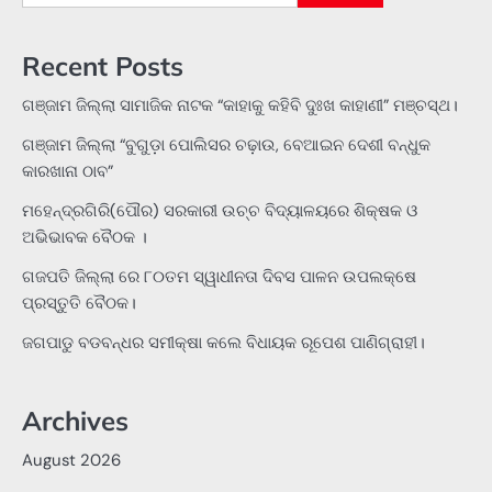
for:
Recent Posts
ଗଞ୍ଜାମ ଜିଲ୍ଲା ସାମାଜିକ ନାଟକ “କାହାକୁ କହିବି ଦୁଃଖ କାହାଣୀ” ମଞ୍ଚସ୍ଥ।
ଗଞ୍ଜାମ ଜିଲ୍ଲା “ବୁଗୁଡ଼ା ପୋଲିସର ଚଢ଼ାଉ, ବେଆଇନ ଦେଶୀ ବନ୍ଧୁକ
କାରଖାନା ଠାବ”
ମହେନ୍ଦ୍ରଗିରି(ପୌର) ସରକାରୀ ଉଚ୍ଚ ବିଦ୍ୟାଳୟରେ ଶିକ୍ଷକ ଓ
ଅଭିଭାବକ ବୈଠକ ।
ଗଜପତି ଜିଲ୍ଲା ରେ ୮୦ତମ ସ୍ୱାଧୀନତା ଦିବସ ପାଳନ ଉପଲକ୍ଷେ
ପ୍ରସ୍ତୁତି ବୈଠକ।
ଜଗପାଡୁ ବଡବନ୍ଧର ସମୀକ୍ଷା କଲେ ବିଧାୟକ ରୂପେଶ ପାଣିଗ୍ରାହୀ।
Archives
August 2026