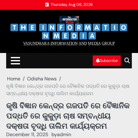
Skip
Thursday, Aug 06, 2026
to
content
‌
‌
V̲A̲S̲U̲N̲D̲H̲A̲R̲A̲ I̲N̲F̲O̲R̲M̲A̲T̲I̲O̲N̲ A̲N̲D̲ M̲E̲D̲I̲A̲ G̲R̲O̲U̲P̲
Subscribe
Home
Odisha News
କୃଷି ବିଜ୍ଞାନ କେନ୍ଦ୍ର ଗଜପତି ରେ ବୈଜ୍ଞାନିକ ପଦ୍ଧତି ରେ କୁକୁଡ଼ା ଚାଷ
ସମ୍ବନ୍ଧୀୟ ଦକ୍ଷତା ବୃଦ୍ଧି ତାଲିମ କାର୍ଯ୍ୟକ୍ରମ
କୃଷି ବିଜ୍ଞାନ କେନ୍ଦ୍ର ଗଜପତି ରେ ବୈଜ୍ଞାନିକ
ପଦ୍ଧତି ରେ କୁକୁଡ଼ା ଚାଷ ସମ୍ବନ୍ଧୀୟ
ଦକ୍ଷତା ବୃଦ୍ଧି ତାଲିମ କାର୍ଯ୍ୟକ୍ରମ
December 11, 2025
by
admin