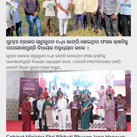
ଗୁମ୍ମା ବ୍ଲକର ଲାତୁରୁଗଡ ବନ୍ଧ ଭାଙ୍ଗି ହୋଇଥିବା ଫସଲ କ୍ଷତିକୁ
ପାରଳାଖେମୁଣ୍ଡି ବିଧାୟକ ଅନୁଧ୍ୟାନ କଲେ ।
ଗୁମ୍ମା ବ୍ଲକର ଲାତୁରୁଗଡ ବନ୍ଧ ଭାଙ୍ଗି ହୋଇଥିବା ଫସଲ କ୍ଷତିକୁ
ପାରଳାଖେମୁଣ୍ଡି ବିଧାୟକ ଅନୁଧ୍ୟାନ କଲେ । ଗଜପତି:୧୩/୧୧(ମନୋଜ ପାଢୀ)
ଗଜପତି ଜିଲ୍ଲା ଗୁମ୍ମା ବ୍ଲକ ଉଖୁରା…
Cabinet Minister Shri Bibhuti Bhusan Jena Honours