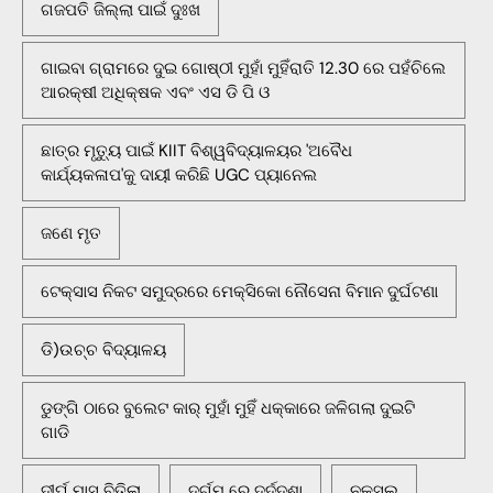
ଗଜପତି ଜିଲ୍ଲା ପାଇଁ ଦୁଃଖ
ଗାଇବା ଗ୍ରାମରେ ଦୁଇ ଗୋଷ୍ଠୀ ମୁହାଁ ମୁହିଁରାତି 12.30 ରେ ପହଁଚିଲେ
ଆରକ୍ଷୀ ଅଧିକ୍ଷକ ଏବଂ ଏସ ଡି ପି ଓ
ଛାତ୍ର ମୃତ୍ୟୁ ପାଇଁ KIIT ବିଶ୍ୱବିଦ୍ୟାଳୟର 'ଅବୈଧ
କାର୍ଯ୍ୟକଳାପ'କୁ ଦାୟୀ କରିଛି UGC ପ୍ୟାନେଲ
ଜଣେ ମୃତ
ଟେକ୍ସାସ ନିକଟ ସମୁଦ୍ରରେ ମେକ୍ସିକୋ ନୌସେନା ବିମାନ ଦୁର୍ଘଟଣା
ଡି)ଉଚ୍ଚ ବିଦ୍ୟାଳୟ
ଡୁଙ୍ଗି ଠାରେ ବୁଲେଟ କାର୍ ମୁହାଁ ମୁହିଁ ଧକ୍କାରେ ଜଳିଗଲା ଦୁଇଟି
ଗାଡି
ଦୀର୍ଘ ମାସ ବିତିଲା
ଦୁର୍ଗମ ରେ ଦୁର୍ଦ୍ଦଶା
ନକ୍ସଲ