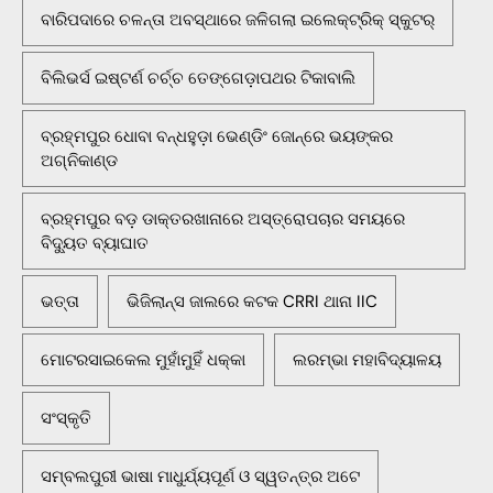
ବାରିପଦାରେ ଚଳନ୍ତା ଅବସ୍ଥାରେ ଜଳିଗଲା ଇଲେକ୍ଟ୍ରିକ୍ ସ୍କୁଟର୍
ବିଲିଭର୍ସ ଇଷ୍ଟର୍ଣ ଚର୍ଚ୍ଚ ତେଙ୍ଗେଡ଼ାପଥର ଟିକାବାଲି
ବ୍ରହ୍ମପୁର ଧୋବା ବନ୍ଧହୁଡ଼ା ଭେଣ୍ଡିଂ ଜୋନ୍‌ରେ ଭୟଙ୍କର
ଅଗ୍ନିକାଣ୍ଡ
ବ୍ରହ୍ମପୁର ବଡ଼ ଡାକ୍ତରଖାନାରେ ଅସ୍ତ୍ରୋପଚାର ସମୟରେ
ବିଦ୍ୟୁତ ବ୍ୟାଘାତ
ଭତ୍ତା
ଭିଜିଲାନ୍ସ ଜାଲରେ କଟକ CRRI ଥାନା IIC
ମୋଟରସାଇକେଲ ମୁହାଁମୁହିଁ ଧକ୍କା
ଲରମ୍ଭା ମହାବିଦ୍ୟାଳୟ
ସଂସ୍କୃତି
ସମ୍ବଲପୁରୀ ଭାଷା ମାଧୁର୍ଯ୍ୟପୂର୍ଣ ଓ ସ୍ୱତନ୍ତ୍ର ଅଟେ