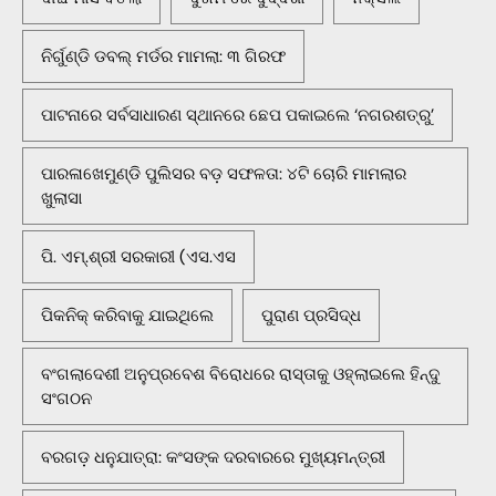
ନିର୍ଗୁଣ୍ଡି ଡବଲ୍ ମର୍ଡର ମାମଲା: ୩ ଗିରଫ
ପାଟନାରେ ସର୍ବସାଧାରଣ ସ୍ଥାନରେ ଛେପ ପକାଇଲେ ‘ନଗରଶତ୍ରୁ’
ପାରଳାଖେମୁଣ୍ଡି ପୁଲିସର ବଡ଼ ସଫଳତା: ୪ଟି ଚୋରି ମାମଲାର
ଖୁଲାସା
ପି. ଏମ୍.ଶ୍ରୀ ସରକାରୀ (ଏସ.ଏସ
ପିକନିକ୍‌ କରିବାକୁ ଯାଇଥିଲେ
ପୁରାଣ ପ୍ରସିଦ୍ଧ
ବଂଗଲାଦେଶୀ ଅନୁପ୍ରବେଶ ବିରୋଧରେ ରାସ୍ତାକୁ ଓହ୍ଲାଇଲେ ହିନ୍ଦୁ
ସଂଗଠନ
ବରଗଡ଼ ଧନୁଯାତ୍ରା: କଂସଙ୍କ ଦରବାରରେ ମୁଖ୍ୟମନ୍ତ୍ରୀ