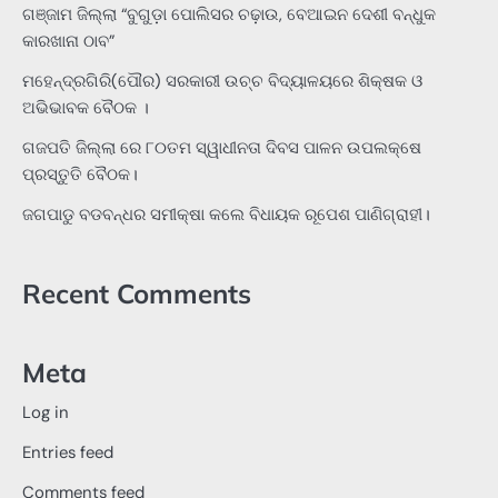
ଗଞ୍ଜାମ ଜିଲ୍ଲା “ବୁଗୁଡ଼ା ପୋଲିସର ଚଢ଼ାଉ, ବେଆଇନ ଦେଶୀ ବନ୍ଧୁକ
କାରଖାନା ଠାବ”
ମହେନ୍ଦ୍ରଗିରି(ପୌର) ସରକାରୀ ଉଚ୍ଚ ବିଦ୍ୟାଳୟରେ ଶିକ୍ଷକ ଓ
ଅଭିଭାବକ ବୈଠକ ।
ଗଜପତି ଜିଲ୍ଲା ରେ ୮୦ତମ ସ୍ୱାଧୀନତା ଦିବସ ପାଳନ ଉପଲକ୍ଷେ
ପ୍ରସ୍ତୁତି ବୈଠକ।
ଜଗପାଡୁ ବଡବନ୍ଧର ସମୀକ୍ଷା କଲେ ବିଧାୟକ ରୂପେଶ ପାଣିଗ୍ରାହୀ।
Recent Comments
Meta
Log in
Entries feed
Comments feed