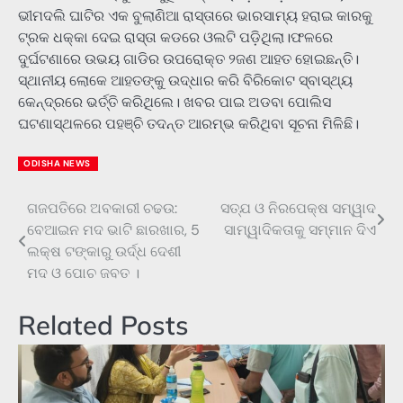
ଭୀମଦଲି ଘାଟିର ଏକ ବୁଲାଣିଆ ରାସ୍ତାରେ ଭାରସାମ୍ୟ ହରାଇ କାରକୁ
ଟ୍ରକ ଧକ୍କା ଦେଇ ରାସ୍ତା କଡରେ ଓଲଟି ପଡ଼ିଥିଲା।ଫଳରେ
ଦୁର୍ଘଟଣାରେ ଉଭୟ ଗାଡିର ଉପରୋକ୍ତ ୨ଜଣ ଆହତ ହୋଇଛନ୍ତି।
ସ୍ଥାନୀୟ ଲୋକେ ଆହତଙ୍କୁ ଉଦ୍ଧାର କରି ବିରିକୋଟ ସ୍ବାସ୍ଥ୍ୟ
କେନ୍ଦ୍ରରେ ଭର୍ତ୍ତି କରିଥିଲେ। ଖବର ପାଇ ଅଡବା ପୋଲିସ
ଘଟଣାସ୍ଥଳରେ ପ‌ହ‌ଞ୍ଚି ତଦନ୍ତ ଆରମ୍ଭ କରିଥିବା ସୂଚନା ମିଳିଛି।
ODISHA NEWS
ଗଜପତିରେ ଅବକାରୀ ଚଢଉ:
ସତ୍ଯ ଓ ନିରପେକ୍ଷ ସମ୍ୱାଦ
Post
ବେଆଇନ ମଦ ଭାଟି ଛାରଖାର, 5
ସାମ୍ୱାଦିକତାକୁ ସମ୍ମାନ ଦିଏ
navigation
ଲକ୍ଷ ଟଙ୍କାରୁ ଉର୍ଦ୍ଧ ଦେଶୀ
ମଦ ଓ ପୋଚ ଜବତ ।
Related Posts