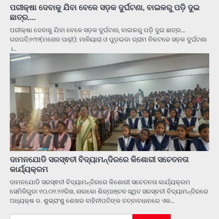
ପରୀକ୍ଷା ଦେବାକୁ ଯିବା ବେଳେ ସଡ଼କ ଦୁର୍ଘଟଣା, ବାଇକରୁ ପଡ଼ି ଦୁଇ
ଛାତ୍ର….
ପରୀକ୍ଷା ଦେବାକୁ ଯିବା ବେଳେ ସଡ଼କ ଦୁର୍ଘଟଣା, ବାଇକରୁ ପଡ଼ି ଦୁଇ ଛାତ୍ର….
ଗଜପତି,୧୯ା୨(ମନୋଜ ପାଢ଼ୀ): ମାଳିୟାରା ଓ ପୁଡ଼ଇଡା ଗ୍ରାମ ନିକଟରେ ସଡ଼କ ଦୁର୍ଘଟଣା
।…
ଦାମନଯୋଡି ସରସ୍ଵତୀ ବିଦ୍ୟାମନ୍ଦିରରେ କିଶୋରୀ ସଚେତନତା
କାର୍ଯ୍ୟକ୍ରମ
ଦାମନଯୋଡି ସରସ୍ଵତୀ ବିଦ୍ୟାମନ୍ଦିରରେ କିଶୋରୀ ସଚେତନତା କାର୍ଯ୍ୟକ୍ରମ
ସେମିଳିଗୁଡା ୧୦.୦୨.୨୬ରିଖ, ନାଲକୋ ଶିଳ୍ପାଞ୍ଚଳ ସ୍ଥିତ ସରସ୍ବତୀ ବିଦ୍ୟାମନ୍ଦିରରେ
ଅଧ୍ୟକ୍ଷ ଡ. ଶୁଭ୍ରାଂଶୁ ଶେଖର ବାହିନୀପତିଙ୍କ ତତ୍ବାବଧାନରେ ଏକ…