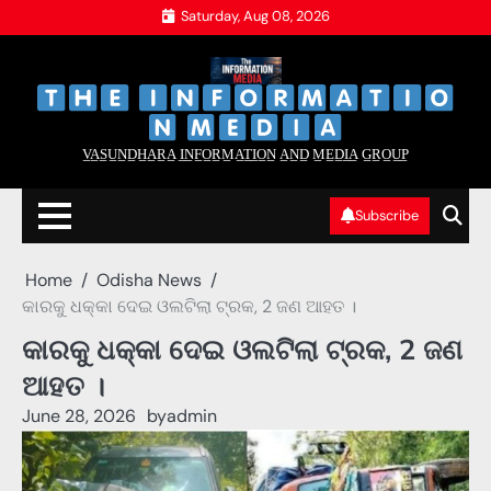
Skip
Saturday, Aug 08, 2026
to
content
‌
‌
V̲A̲S̲U̲N̲D̲H̲A̲R̲A̲ I̲N̲F̲O̲R̲M̲A̲T̲I̲O̲N̲ A̲N̲D̲ M̲E̲D̲I̲A̲ G̲R̲O̲U̲P̲
Subscribe
Home
Odisha News
କାରକୁ ଧକ୍କା ଦେଇ ଓଲଟିଲା ଟ୍ରକ, 2 ଜଣ ଆହତ ।
କାରକୁ ଧକ୍କା ଦେଇ ଓଲଟିଲା ଟ୍ରକ, 2 ଜଣ
ଆହତ ।
June 28, 2026
by
admin