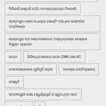
ବିଲିଭର୍ସ ଇଷ୍ଟର୍ଣ ଚର୍ଚ୍ଚ ତେଙ୍ଗେଡ଼ାପଥର ଟିକାବାଲି
ବ୍ରହ୍ମପୁର ଧୋବା ବନ୍ଧହୁଡ଼ା ଭେଣ୍ଡିଂ ଜୋନ୍‌ରେ ଭୟଙ୍କର
ଅଗ୍ନିକାଣ୍ଡ
ବ୍ରହ୍ମପୁର ବଡ଼ ଡାକ୍ତରଖାନାରେ ଅସ୍ତ୍ରୋପଚାର ସମୟରେ
ବିଦ୍ୟୁତ ବ୍ୟାଘାତ
ଭତ୍ତା
ଭିଜିଲାନ୍ସ ଜାଲରେ କଟକ CRRI ଥାନା IIC
ମୋଟରସାଇକେଲ ମୁହାଁମୁହିଁ ଧକ୍କା
ଲରମ୍ଭା ମହାବିଦ୍ୟାଳୟ
ସଂସ୍କୃତି
ସମ୍ବଲପୁରୀ ଭାଷା ମାଧୁର୍ଯ୍ୟପୂର୍ଣ ଓ ସ୍ୱତନ୍ତ୍ର ଅଟେ