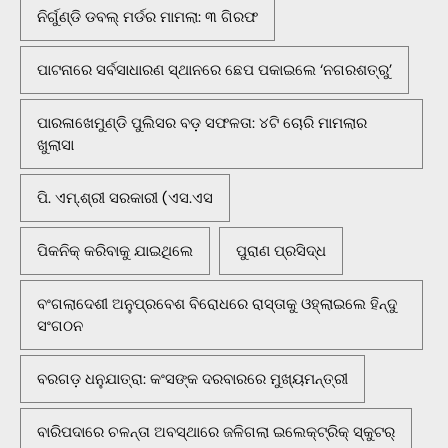
ନିର୍ଗୁଣ୍ଡି ଡବଲ୍ ମର୍ଡର ମାମଲା: ୩ ଗିରଫ
ପାଟନାରେ ସର୍ବସାଧାରଣ ସ୍ଥାନରେ ଛେପ ପକାଇଲେ ‘ନଗରଶତ୍ରୁ’
ପାରଳାଖେମୁଣ୍ଡି ପୁଲିସର ବଡ଼ ସଫଳତା: ୪ଟି ଚୋରି ମାମଲାର
ଖୁଲାସା
ପି. ଏମ୍.ଶ୍ରୀ ସରକାରୀ (ଏସ.ଏସ
ପିକନିକ୍‌ କରିବାକୁ ଯାଇଥିଲେ
ପୁରାଣ ପ୍ରସିଦ୍ଧ
ବଂଗଲାଦେଶୀ ଅନୁପ୍ରବେଶ ବିରୋଧରେ ରାସ୍ତାକୁ ଓହ୍ଲାଇଲେ ହିନ୍ଦୁ
ସଂଗଠନ
ବରଗଡ଼ ଧନୁଯାତ୍ରା: କଂସଙ୍କ ଦରବାରରେ ମୁଖ୍ୟମନ୍ତ୍ରୀ
ବାରିପଦାରେ ଚଳନ୍ତା ଅବସ୍ଥାରେ ଜଳିଗଲା ଇଲେକ୍ଟ୍ରିକ୍ ସ୍କୁଟର୍