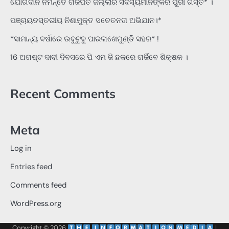
ଯୋଗଦାନ ନିମନ୍ତେ ଗଜପତି ଜିଲ୍ଲାର ସଦସ୍ୟମାନଙ୍କର ପୁରୀ ଗସ୍ତ* ।
ପଞ୍ଚାୟତସ୍ତରୀୟ ନିଶାମୁକ୍ତ ସଚେତନତା ଅଭିଯାନ।*
*ସାମାନ୍ୟ ବର୍ଷାରେ ଉବୁଟୁବୁ ପାରଳାଖେମୁଣ୍ଡି ସହର* !
16 ଅଗଷ୍ଟ ଦାବୀ ଦିବସରେ ପି ଏମ ଜି ଛକରେ ଗର୍ଜିବେ ଶିକ୍ଷକ ।
Recent Comments
Meta
Log in
Entries feed
Comments feed
WordPress.org
Copyright © 2026
‌
‌
|