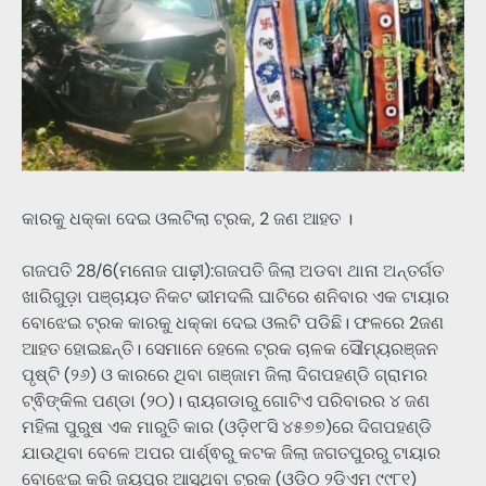
କାରକୁ ଧକ୍କା ଦେଇ ଓଲଟିଲା ଟ୍ରକ, 2 ଜଣ ଆହତ ।
ଗଜପତି 28/6(ମନୋଜ ପାଢ଼ୀ):ଗଜପତି ଜିଲା ଅଡବା ଥାନା ଅନ୍ତର୍ଗତ
ଖାରିଗୁଡ଼ା ପଞ୍ଚାୟତ ନିକଟ ଭୀମଦଲି ଘାଟିରେ ଶନିବାର ଏକ ଟାୟାର
ବୋଝେଇ ଟ୍ରକ କାରକୁ ଧକ୍କା ଦେଇ ଓଲଟି ପଡିଛି। ଫଳରେ 2ଜଣ
ଆହତ ହୋଇଛନ୍ତି। ସେମାନେ ହେଲେ ଟ୍ରକ ଚାଳକ ସୌମ୍ୟରଞ୍ଜନ
ପୃଷ୍ଟି (୨୬) ଓ କାରରେ ଥିବା ଗଞ୍ଜାମ ଜିଲା ଦିଗପହଣ୍ଡି ଗ୍ରାମର
ଟ୍ଵିଙ୍କିଲ ପଣ୍ଡା (୨୦)। ରାୟଗଡାରୁ ଗୋଟିଏ ପରିବାରର ୪ ଜଣ
ମହିଳା ପୁରୁଷ ଏକ ମାରୁତି କାର (ଓଡ଼ି୧୮ସି ୪୫୭୭)ରେ ଦିଗପହଣ୍ଡି
ଯାଉଥିବା ବେଳେ ଅପର ପାର୍ଶ୍ଵରୁ କଟକ ଜିଲା ଜଗତପୁରରୁ ଟାୟାର
ବୋଝେଇ କରି ଜୟପୁର ଆସୁଥିବା ଟ୍ରକ (ଓଡ଼ି୦ ୨ଡ଼ିଏମ ୯୯୮୧)