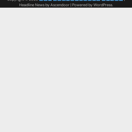
Headline News by
Ascendoor
| Powered by
WordPress
.