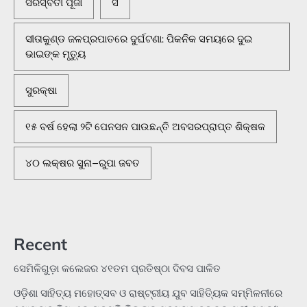
ସରସ୍ବତୀ ପୂଜା
ସି
ସୀତାକୁଣ୍ଡ ଜଳପ୍ରପାତରେ ଦୁର୍ଘଟଣା: ପିକନିକ ସମୟରେ ଦୁଇ
ଭାଇଙ୍କ ମୃତ୍ୟୁ
ସୁରକ୍ଷା
୧୫ ବର୍ଷ ହେଲା ୨ଟି ପେନସନ ପାଉଛନ୍ତି ଅବସରପ୍ରାପ୍ତ ଶିକ୍ଷକ
୪୦ ଲକ୍ଷର ସୁନା–ରୁପା ଜବତ
Recent
ସେମିଳିଗୁଡ଼ା କଲେଜର ୪୧ତମ ପ୍ରତିଷ୍ଠା ଦିବସ ପାଳିତ
ଓଡ଼ିଶା ସାହିତ୍ୟ ମହୋତ୍ସବ ଓ ରାଷ୍ଟ୍ରୀୟ ଯୁବ ସାହିତ୍ୟିକ ସମ୍ମିଳନୀରେ