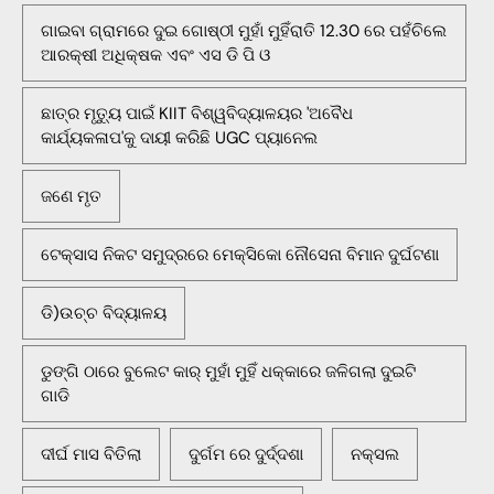
ଗାଇବା ଗ୍ରାମରେ ଦୁଇ ଗୋଷ୍ଠୀ ମୁହାଁ ମୁହିଁରାତି 12.30 ରେ ପହଁଚିଲେ
ଆରକ୍ଷୀ ଅଧିକ୍ଷକ ଏବଂ ଏସ ଡି ପି ଓ
ଛାତ୍ର ମୃତ୍ୟୁ ପାଇଁ KIIT ବିଶ୍ୱବିଦ୍ୟାଳୟର 'ଅବୈଧ
କାର୍ଯ୍ୟକଳାପ'କୁ ଦାୟୀ କରିଛି UGC ପ୍ୟାନେଲ
ଜଣେ ମୃତ
ଟେକ୍ସାସ ନିକଟ ସମୁଦ୍ରରେ ମେକ୍ସିକୋ ନୌସେନା ବିମାନ ଦୁର୍ଘଟଣା
ଡି)ଉଚ୍ଚ ବିଦ୍ୟାଳୟ
ଡୁଙ୍ଗି ଠାରେ ବୁଲେଟ କାର୍ ମୁହାଁ ମୁହିଁ ଧକ୍କାରେ ଜଳିଗଲା ଦୁଇଟି
ଗାଡି
ଦୀର୍ଘ ମାସ ବିତିଲା
ଦୁର୍ଗମ ରେ ଦୁର୍ଦ୍ଦଶା
ନକ୍ସଲ