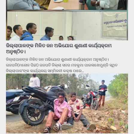
ଜିଲ୍ଲାପାଳଙ୍କ ମିଳିତ ଜନ ଅଭିଯୋଗ ଶୁଣାଣୀ କାର୍ଯ୍ୟକ୍ରମ
ଅନୁଷ୍ଠିତ।
ଜିଲ୍ଲାପାଳଙ୍କ ମିଳିତ ଜନ ଅଭିଯୋଗ ଶୁଣାଣୀ କାର୍ଯ୍ୟକ୍ରମ ଅନୁଷ୍ଠିତ।
ଗଜପତି(ମନୋଜ ପିଢୀ) ଗଜପତି ଜିଲ୍ଲା ସଦର ମହକୁମା ପାରଳାଖେମୁଣ୍ଡି ସ୍ଥିତ
ଜିଲ୍ଲାପାଳ’ଙ୍କ କାର୍ଯ୍ୟଳୟ ସମ୍ମିଳନୀ କକ୍ଷ ଠାରେ…