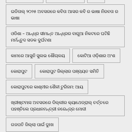
ଇଡିତାଲ୍ ୨୦୨୫ ଅବସରରେ କବିତା ଆସର କବି ର ଭାଷା ନିରବତା ର
ଭାଷା
ଓଡିଶା - ଆନ୍ଧ୍ର ସୀମାନ୍ତ ଆନ୍ଧ୍ରର ବାରୁଆ ନିକଟରେ ଘଟିଛି
ମର୍ମନ୍ତୁଦ ସଡକ ଦୁର୍ଘଟଣା
କାମରେ ଆସୁନି ସୁଲଭ ଶୌଚାଳୟ
କୋଟିଆ ଓଡ଼ିଶାର ଅଂଶ
କୋରାପୁଟ
କୋରାପୁଟ ଜିଲ୍ଲାର ପଞ୍ଚାୟତ ସମିତି
କୋରାପୁଟରେ କାଶ୍ମୀର ଶୈଳୀ ଟୁରିଜମ: ଆୟ
ଖ୍ରୀଷ୍ଟମାସ ଅବସରରେ ଦିଲ୍ଲୀର କ୍ୟାଥେଡ୍ରାଲ୍ ଚର୍ଚ୍ଚରେ
ପହଞ୍ଚିଲେ ପ୍ରଧାନମନ୍ତ୍ରୀ ନରେନ୍ଦ୍ର ମୋଦୀ
ଗଜପତି ଜିଲ୍ଲା ପାଇଁ ଦୁଃଖ