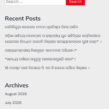
Search
for:
Recent Posts
ସେମିଳିଗୁଡ଼ା କଲେଜର ୪୧ତମ ପ୍ରତିଷ୍ଠା ଦିବସ ପାଳିତ
ଓଡ଼ିଶା ସାହିତ୍ୟ ମହୋତ୍ସବ ଓ ରାଷ୍ଟ୍ରୀୟ ଯୁବ ସାହିତ୍ୟିକ ସମ୍ମିଳନୀରେ
ଯୋଗଦାନ ନିମନ୍ତେ ଗଜପତି ଜିଲ୍ଲାର ସଦସ୍ୟମାନଙ୍କର ପୁରୀ ଗସ୍ତ* ।
ପଞ୍ଚାୟତସ୍ତରୀୟ ନିଶାମୁକ୍ତ ସଚେତନତା ଅଭିଯାନ।*
*ସାମାନ୍ୟ ବର୍ଷାରେ ଉବୁଟୁବୁ ପାରଳାଖେମୁଣ୍ଡି ସହର* !
16 ଅଗଷ୍ଟ ଦାବୀ ଦିବସରେ ପି ଏମ ଜି ଛକରେ ଗର୍ଜିବେ ଶିକ୍ଷକ ।
Archives
August 2026
July 2026