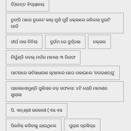
ଡି)ଉଚ୍ଚ ବିଦ୍ୟାଳୟ
ଡୁଙ୍ଗି ଠାରେ ବୁଲେଟ କାର୍ ମୁହାଁ ମୁହିଁ ଧକ୍କାରେ ଜଳିଗଲା ଦୁଇଟି
ଗାଡି
ଦୀର୍ଘ ମାସ ବିତିଲା
ଦୁର୍ଗମ ରେ ଦୁର୍ଦ୍ଦଶା
ନକ୍ସଲ
ନିର୍ଗୁଣ୍ଡି ଡବଲ୍ ମର୍ଡର ମାମଲା: ୩ ଗିରଫ
ପାଟନାରେ ସର୍ବସାଧାରଣ ସ୍ଥାନରେ ଛେପ ପକାଇଲେ ‘ନଗରଶତ୍ରୁ’
ପାରଳାଖେମୁଣ୍ଡି ପୁଲିସର ବଡ଼ ସଫଳତା: ୪ଟି ଚୋରି ମାମଲାର
ଖୁଲାସା
ପି. ଏମ୍.ଶ୍ରୀ ସରକାରୀ (ଏସ.ଏସ
ପିକନିକ୍‌ କରିବାକୁ ଯାଇଥିଲେ
ପୁରାଣ ପ୍ରସିଦ୍ଧ