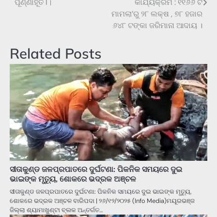
ପୂର୍ଣ୍ଣାହୂତି l।
କାର୍ଯ୍ୟକ୍ରମ : ୧୧୬୬ ଟି
ମାମଲା’ରୁ ୨୮ ଲକ୍ଷ , ୭୮ ହଜାର
୬୪୮ ଟଙ୍କା ଜରିମାନା ଆଦାୟ ।
Related Posts
ସୀତାକୁଣ୍ଡ ଜଳପ୍ରପାତରେ ଦୁର୍ଘଟଣା: ପିକନିକ ସମୟରେ ଦୁଇ
ଭାଇଙ୍କ ମୃତ୍ୟୁ, ଶୋକରେ ଭଦ୍ରକ ଅଞ୍ଚଳ
ସୀତାକୁଣ୍ଡ ଜଳପ୍ରପାତରେ ଦୁର୍ଘଟଣା: ପିକନିକ ସମୟରେ ଦୁଇ ଭାଇଙ୍କ ମୃତ୍ୟୁ,
ଶୋକରେ ଭଦ୍ରକ ଅଞ୍ଚଳ ବାରିପଦା | ୨୬/୧୨/୨୦୨୫ (Info Media)ମୟୂରଭଞ୍ଜ
ଜିଲ୍ଲା ଶ୍ୟାମାଖୁଣ୍ଟା ବ୍ଲକ ଅନ୍ତର୍ଗତ…