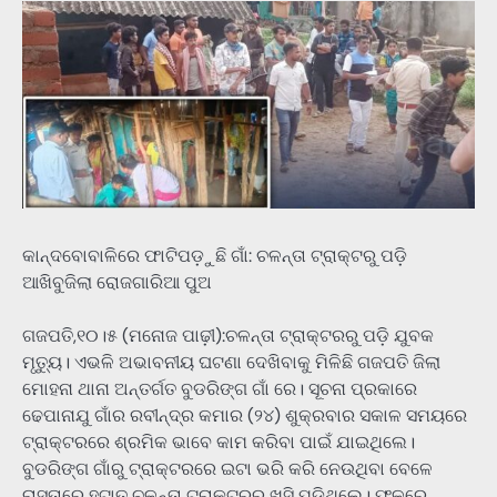
କାନ୍ଦବୋବାଳିରେ ଫାଟିପଡ଼ୁଛି ଗାଁ: ଚଳନ୍ତା ଟ୍ରାକ୍ଟରୁ ପଡ଼ି
ଆଖିବୁଜିଲା ରୋଜଗାରିଆ ପୁଅ
ଗଜପତି,୧୦।୫ (ମନୋଜ ପାଢ଼ୀ):ଚଳନ୍ତା ଟ୍ରାକ୍ଟରରୁ ପଡ଼ି ଯୁବକ
ମୃତ୍ୟୁ। ଏଭଳି ଅଭାବନୀୟ ଘଟଣା ଦେଖିବାକୁ ମିଳିଛି ଗଜପତି ଜିଲା
ମୋହନା ଥାନା ଅନ୍ତର୍ଗତ ବୁଡରିଙ୍ଗ ଗାଁ ରେ। ସୂଚନା ପ୍ରକାରେ
ଢେପାନାଯୁ ଗାଁର ରବୀନ୍ଦ୍ର କମାର (୨୪) ଶୁକ୍ରବାର ସକାଳ ସମୟରେ
ଟ୍ରାକ୍ଟରରେ ଶ୍ରମିକ ଭାବେ କାମ କରିବା ପାଇଁ ଯାଇଥିଲେ।
ବୁଡରିଙ୍ଗ ଗାଁରୁ ଟ୍ରାକ୍ଟରରେ ଇଟା ଭରି କରି ନେଉଥିବା ବେଳେ
ରାସ୍ତାରେ ହଟାତ୍‌ ଚଳନ୍ତା ଟ୍ରାକ୍ଟରରୁ ଖସି ପଡ଼ିଥିଲେ। ଫଳରେ