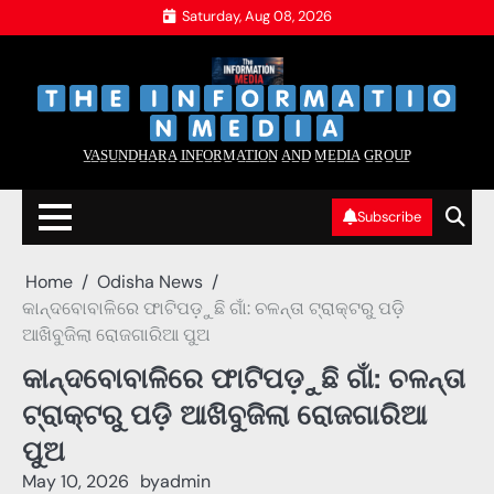
Skip
Saturday, Aug 08, 2026
to
content
‌
‌
V̲A̲S̲U̲N̲D̲H̲A̲R̲A̲ I̲N̲F̲O̲R̲M̲A̲T̲I̲O̲N̲ A̲N̲D̲ M̲E̲D̲I̲A̲ G̲R̲O̲U̲P̲
Subscribe
Home
Odisha News
କାନ୍ଦବୋବାଳିରେ ଫାଟିପଡ଼ୁଛି ଗାଁ: ଚଳନ୍ତା ଟ୍ରାକ୍ଟରୁ ପଡ଼ି
ଆଖିବୁଜିଲା ରୋଜଗାରିଆ ପୁଅ
କାନ୍ଦବୋବାଳିରେ ଫାଟିପଡ଼ୁଛି ଗାଁ: ଚଳନ୍ତା
ଟ୍ରାକ୍ଟରୁ ପଡ଼ି ଆଖିବୁଜିଲା ରୋଜଗାରିଆ
ପୁଅ
May 10, 2026
by
admin