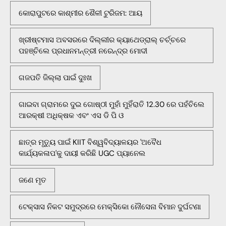
କୋରାପୁଟରେ କାଶ୍ମୀର ଶୈଳୀ ଟୁରିଜମ: ଆୟ
ଖ୍ରୀଷ୍ଟମାସ ଅବସରରେ ଦିଲ୍ଲୀର କ୍ୟାଥେଡ୍ରାଲ୍ ଚର୍ଚ୍ଚରେ
ପହଞ୍ଚିଲେ ପ୍ରଧାନମନ୍ତ୍ରୀ ନରେନ୍ଦ୍ର ମୋଦୀ
ଗଜପତି ଜିଲ୍ଲା ପାଇଁ ଦୁଃଖ
ଗାଇବା ଗ୍ରାମରେ ଦୁଇ ଗୋଷ୍ଠୀ ମୁହାଁ ମୁହିଁରାତି 12.30 ରେ ପହଁଚିଲେ
ଆରକ୍ଷୀ ଅଧିକ୍ଷକ ଏବଂ ଏସ ଡି ପି ଓ
ଛାତ୍ର ମୃତ୍ୟୁ ପାଇଁ KIIT ବିଶ୍ୱବିଦ୍ୟାଳୟର 'ଅବୈଧ
କାର୍ଯ୍ୟକଳାପ'କୁ ଦାୟୀ କରିଛି UGC ପ୍ୟାନେଲ
ଜଣେ ମୃତ
ଟେକ୍ସାସ ନିକଟ ସମୁଦ୍ରରେ ମେକ୍ସିକୋ ନୌସେନା ବିମାନ ଦୁର୍ଘଟଣା