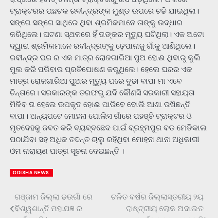
ଟ୍ରାକ୍ଟରର ପଛଚକ ରବୀନ୍ଦ୍ରଙ୍କ ମୁଣ୍ଡ ଉପରେ ଚଢି ଯାଇଥିଲା।
ସଙ୍ଗେ ସଙ୍ଗେ ସାଥିରେ ଥିବା ଶ୍ରମିକମାନେ ତାଙ୍କୁ ଉଦ୍ଧାର
କରିଥିଲେ। ଘଟଣା ସ୍ଥଳରେ ହିଁ ତାଙ୍କର ମୃତ୍ୟୁ ଘଟିଥିଲା। ଏକ ଅଟୋ
ଦ୍ୱାରା ଶ୍ରମିକମାନେ ରବୀନ୍ଦ୍ରଙ୍କୁ ଢ଼େପାନାଜୁ ଗାଁକୁ ଆଣିଥିଲେ।
ରବୀନ୍ଦ୍ର ଘର ର ଏକ ମାତ୍ର ରୋଜଗାରିଆ ପୁଅ ହୋଈ ଥିବାରୁ କୁଲି
ମୁଲ କରି ପରିବାର ପ୍ରତିପୋଷଣ କରୁଥିଲେ। ହେଲେ ଘରର ଏକ
ମାତ୍ର ରୋଜଗାରିଆ ପୁଅର ମୃତ୍ୟୁ ପରେ ବୁଢା ବାପା ମା ଏବେ
ଚିନ୍ତାରେ। ସରକାରଙ୍କ ତରଫରୁ ଯଦି କୌଣସି ସରକାରୀ ସହାୟତା
ମିଳିବ ତା ହେଲେ ଉପକୃତ ହୋଈ ପାରିବେ ବୋଲି ଆଶା ରଖିଛନ୍ତି
ବାପା। ଅନ୍ୟପଟେ ମୋହନା ପୋଲିସ ଗାଁରେ ପହଞ୍ଚି ଟ୍ରାକ୍ଟର ଓ
ମୃତଦେହକୁ ଜବତ କରି ବ୍ୟବ୍ବଛେଦ ପାଇଁ ବ୍ରହ୍ମପୁର ବଡ ମେଡିକାଲ
ପଠାଯିବା ସହ ଅଧିକ ତଦନ୍ତ ଚାଲୁ ରହିଥିବା ମୋହନା ଥାନା ଅଧିକାରୀ
ଓମ ନାରାୟଣ ପାତ୍ର ସୂଚନା ଦେଇଛନ୍ତି ।
ODISHA NEWS
ଗଞ୍ଜାମ ଜିଲ୍ଲା ଢଉଗାଁ ରେ
ଚଳିତ ବର୍ଷର ଜିଲ୍ଲାସ୍ତରୀୟ ୨ୟ
Post
ବିଶ୍ୱଶାନ୍ତି ମହାଯଜ୍ଞ ର
ରାଷ୍ଟ୍ରୀୟ ଲୋକ ଅଦାଲତ
navigation