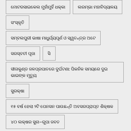
ମୋଟରସାଇକେଲ ମୁହାଁମୁହିଁ ଧକ୍କା
ଲରମ୍ଭା ମହାବିଦ୍ୟାଳୟ
ସଂସ୍କୃତି
ସମ୍ବଲପୁରୀ ଭାଷା ମାଧୁର୍ଯ୍ୟପୂର୍ଣ ଓ ସ୍ୱତନ୍ତ୍ର ଅଟେ
ସରସ୍ବତୀ ପୂଜା
ସି
ସୀତାକୁଣ୍ଡ ଜଳପ୍ରପାତରେ ଦୁର୍ଘଟଣା: ପିକନିକ ସମୟରେ ଦୁଇ
ଭାଇଙ୍କ ମୃତ୍ୟୁ
ସୁରକ୍ଷା
୧୫ ବର୍ଷ ହେଲା ୨ଟି ପେନସନ ପାଉଛନ୍ତି ଅବସରପ୍ରାପ୍ତ ଶିକ୍ଷକ
୪୦ ଲକ୍ଷର ସୁନା–ରୁପା ଜବତ