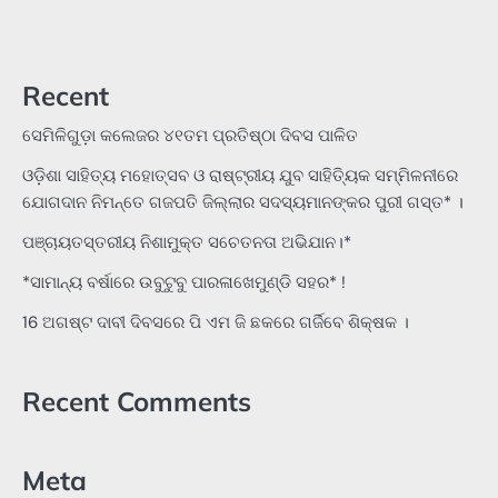
Recent
ସେମିଳିଗୁଡ଼ା କଲେଜର ୪୧ତମ ପ୍ରତିଷ୍ଠା ଦିବସ ପାଳିତ
ଓଡ଼ିଶା ସାହିତ୍ୟ ମହୋତ୍ସବ ଓ ରାଷ୍ଟ୍ରୀୟ ଯୁବ ସାହିତ୍ୟିକ ସମ୍ମିଳନୀରେ
ଯୋଗଦାନ ନିମନ୍ତେ ଗଜପତି ଜିଲ୍ଲାର ସଦସ୍ୟମାନଙ୍କର ପୁରୀ ଗସ୍ତ* ।
ପଞ୍ଚାୟତସ୍ତରୀୟ ନିଶାମୁକ୍ତ ସଚେତନତା ଅଭିଯାନ।*
*ସାମାନ୍ୟ ବର୍ଷାରେ ଉବୁଟୁବୁ ପାରଳାଖେମୁଣ୍ଡି ସହର* !
16 ଅଗଷ୍ଟ ଦାବୀ ଦିବସରେ ପି ଏମ ଜି ଛକରେ ଗର୍ଜିବେ ଶିକ୍ଷକ ।
Recent Comments
Meta