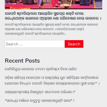
ଗଜପତି ଷ୍ଟାଡିୟମରେ ଆୟୋଜିତ ସୁଭଦ୍ରା ଶକ୍ତି ମେଳା:
ଜଗନ୍ନାଥଙ୍କ ଭଜନରେ ଫ୍ୟାସନ ଶୋ ପରିବେଷଣ ନେଇ ଉଦବେଗ ।
ଗଜପତି ଷ୍ଟାଡିୟମରେ ଆୟୋଜିତ ସୁଭଦ୍ରା ଶକ୍ତି ମେଳା: ଜଗନ୍ନାଥଙ୍କ ଭଜନରେ
ଫ୍ୟାସନ ଶୋ ପରିବେଷଣ ନେଇ ଉଦବେଗ । ଗଜପତି,(ମନୋଜ ପାଢ଼ୀ):
ପାରଳାଖେମୁଣ୍ଡି ଗଜପତି ଷ୍ଟାଡିୟମରେ ଆୟୋଜିତ…
Search
for:
Recent Posts
ସେମିଳିଗୁଡ଼ା କଲେଜର ୪୧ତମ ପ୍ରତିଷ୍ଠା ଦିବସ ପାଳିତ
ଓଡ଼ିଶା ସାହିତ୍ୟ ମହୋତ୍ସବ ଓ ରାଷ୍ଟ୍ରୀୟ ଯୁବ ସାହିତ୍ୟିକ ସମ୍ମିଳନୀରେ
ଯୋଗଦାନ ନିମନ୍ତେ ଗଜପତି ଜିଲ୍ଲାର ସଦସ୍ୟମାନଙ୍କର ପୁରୀ ଗସ୍ତ* ।
ପଞ୍ଚାୟତସ୍ତରୀୟ ନିଶାମୁକ୍ତ ସଚେତନତା ଅଭିଯାନ।*
*ସାମାନ୍ୟ ବର୍ଷାରେ ଉବୁଟୁବୁ ପାରଳାଖେମୁଣ୍ଡି ସହର* !