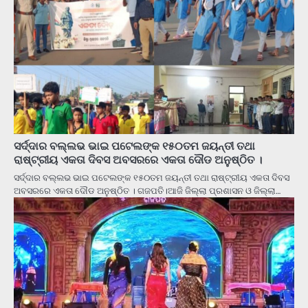
ସର୍ଦ୍ଦାର ବଲ୍ଲଭ ଭାଇ ପଟେଲଙ୍କ ୧୫୦ତମ ଜୟନ୍ତୀ ତଥା
ରାଷ୍ଟ୍ରୀୟ ଏକତା ଦିବସ ଅବସରରେ ଏକତା ଦୌଡ ଅନୁଷ୍ଠିତ ।
ସର୍ଦ୍ଦାର ବଲ୍ଲଭ ଭାଇ ପଟେଲଙ୍କ ୧୫୦ତମ ଜୟନ୍ତୀ ତଥା ରାଷ୍ଟ୍ରୀୟ ଏକତା ଦିବସ
ଅବସରରେ ଏକତା ଦୌଡ ଅନୁଷ୍ଠିତ । ଗଜପତି।ଆଜି ଜିଲ୍ଲା ପ୍ରଶାସନ ଓ ଜିଲ୍ଲା…