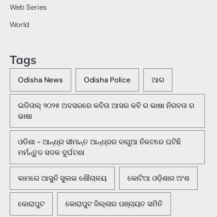
Web Series
World
Tags
Odisha News
Odisha Police
ଆର
ଇଡିତାଲ୍ ୨୦୨୫ ଅବସରରେ କବିତା ଆସର କବି ର ଭାଷା ନିରବତା ର
ଭାଷା
ଓଡିଶା - ଆନ୍ଧ୍ର ସୀମାନ୍ତ ଆନ୍ଧ୍ରର ବାରୁଆ ନିକଟରେ ଘଟିଛି
ମର୍ମନ୍ତୁଦ ସଡକ ଦୁର୍ଘଟଣା
କାମରେ ଆସୁନି ସୁଲଭ ଶୌଚାଳୟ
କୋଟିଆ ଓଡ଼ିଶାର ଅଂଶ
କୋରାପୁଟ
କୋରାପୁଟ ଜିଲ୍ଲାର ପଞ୍ଚାୟତ ସମିତି