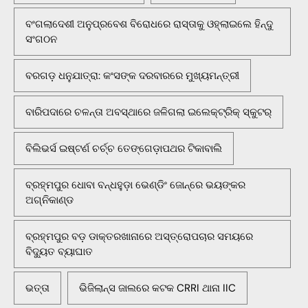
ବଂଗଲାଦେଶୀ ଅନୁପ୍ରବେଶ ବିରୋଧରେ ରାସ୍ତାକୁ ଓହ୍ଲାଇଲେ ହିନ୍ଦୁ
ସଂଗଠନ
ବରଗଡ଼ ଧନୁଯାତ୍ରା: କଂସଙ୍କ ଦରବାରରେ ମୁଖ୍ୟମନ୍ତ୍ରୀ
ବାରିପଦାରେ ଚଳନ୍ତା ଅବସ୍ଥାରେ ଜଳିଗଲା ଇଲେକ୍ଟ୍ରିକ୍ ସ୍କୁଟର୍
ବିଲିଭର୍ସ ଇଷ୍ଟର୍ଣ ଚର୍ଚ୍ଚ ତେଙ୍ଗେଡ଼ାପଥର ଟିକାବାଲି
ବ୍ରହ୍ମପୁର ଧୋବା ବନ୍ଧହୁଡ଼ା ଭେଣ୍ଡିଂ ଜୋନ୍‌ରେ ଭୟଙ୍କର
ଅଗ୍ନିକାଣ୍ଡ
ବ୍ରହ୍ମପୁର ବଡ଼ ଡାକ୍ତରଖାନାରେ ଅସ୍ତ୍ରୋପଚାର ସମୟରେ
ବିଦ୍ୟୁତ ବ୍ୟାଘାତ
ଭତ୍ତା
ଭିଜିଲାନ୍ସ ଜାଲରେ କଟକ CRRI ଥାନା IIC