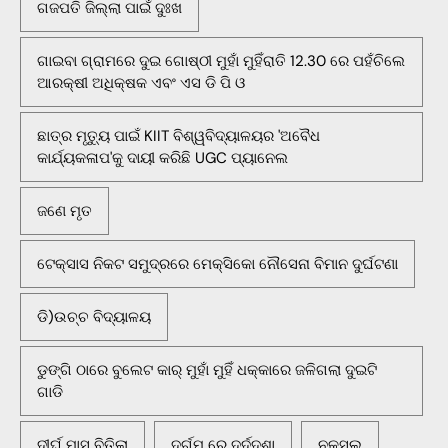
ଗଜପତି ଜିଲ୍ଲା ପାଇଁ ଦୁଃଖ
ଗାଇବା ଗ୍ରାମରେ ଦୁଇ ଗୋଷ୍ଠୀ ମୁହାଁ ମୁହିଁରାତି 12.30 ରେ ପହଁଚିଲେ
ଆରକ୍ଷୀ ଅଧିକ୍ଷକ ଏବଂ ଏସ ଡି ପି ଓ
ଛାତ୍ର ମୃତ୍ୟୁ ପାଇଁ KIIT ବିଶ୍ୱବିଦ୍ୟାଳୟର 'ଅବୈଧ
କାର୍ଯ୍ୟକଳାପ'କୁ ଦାୟୀ କରିଛି UGC ପ୍ୟାନେଲ
ଜଣେ ମୃତ
ଟେକ୍ସାସ ନିକଟ ସମୁଦ୍ରରେ ମେକ୍ସିକୋ ନୌସେନା ବିମାନ ଦୁର୍ଘଟଣା
ଡି)ଉଚ୍ଚ ବିଦ୍ୟାଳୟ
ଡୁଙ୍ଗି ଠାରେ ବୁଲେଟ କାର୍ ମୁହାଁ ମୁହିଁ ଧକ୍କାରେ ଜଳିଗଲା ଦୁଇଟି
ଗାଡି
ଦୀର୍ଘ ମାସ ବିତିଲା
ଦୁର୍ଗମ ରେ ଦୁର୍ଦ୍ଦଶା
ନକ୍ସଲ