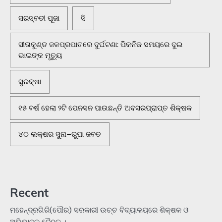
ସରସ୍ବତୀ ପୂଜା
ସି
ସୀତାକୁଣ୍ଡ ଜଳପ୍ରପାତରେ ଦୁର୍ଘଟଣା: ପିକନିକ ସମୟରେ ଦୁଇ
ଭାଇଙ୍କ ମୃତ୍ୟୁ
ସୁରକ୍ଷା
୧୫ ବର୍ଷ ହେଲା ୨ଟି ପେନସନ ପାଉଛନ୍ତି ଅବସରପ୍ରାପ୍ତ ଶିକ୍ଷକ
୪୦ ଲକ୍ଷର ସୁନା–ରୁପା ଜବତ
Recent
ମହେନ୍ଦ୍ରଗିରି(ପୌର) ସରକାରୀ ଉଚ୍ଚ ବିଦ୍ୟାଳୟରେ ଶିକ୍ଷକ ଓ