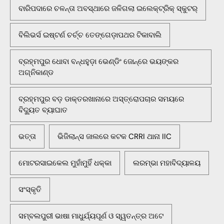
ବାରିପଦାରେ ଚଳନ୍ତା ଅବସ୍ଥାରେ ଜଳିଗଲା ଇଲେକ୍ଟ୍ରିକ୍ ସ୍କୁଟର୍
ବିଲିଭର୍ସ ଇଷ୍ଟର୍ଣ ଚର୍ଚ୍ଚ ତେଙ୍ଗେଡ଼ାପଥର ଟିକାବାଲି
ବ୍ରହ୍ମପୁର ଧୋବା ବନ୍ଧହୁଡ଼ା ଭେଣ୍ଡିଂ ଜୋନ୍‌ରେ ଭୟଙ୍କର
ଅଗ୍ନିକାଣ୍ଡ
ବ୍ରହ୍ମପୁର ବଡ଼ ଡାକ୍ତରଖାନାରେ ଅସ୍ତ୍ରୋପଚାର ସମୟରେ
ବିଦ୍ୟୁତ ବ୍ୟାଘାତ
ଭତ୍ତା
ଭିଜିଲାନ୍ସ ଜାଲରେ କଟକ CRRI ଥାନା IIC
ମୋଟରସାଇକେଲ ମୁହାଁମୁହିଁ ଧକ୍କା
ଲରମ୍ଭା ମହାବିଦ୍ୟାଳୟ
ସଂସ୍କୃତି
ସମ୍ବଲପୁରୀ ଭାଷା ମାଧୁର୍ଯ୍ୟପୂର୍ଣ ଓ ସ୍ୱତନ୍ତ୍ର ଅଟେ