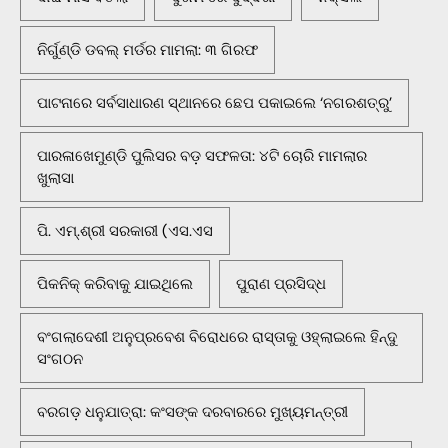
ନିର୍ଗୁଣ୍ଡି ଡବଲ୍ ମର୍ଡର ମାମଲା: ୩ ଗିରଫ
ପାଟନାରେ ସର୍ବସାଧାରଣ ସ୍ଥାନରେ ଛେପ ପକାଇଲେ ‘ନଗରଶତ୍ରୁ’
ପାରଳାଖେମୁଣ୍ଡି ପୁଲିସର ବଡ଼ ସଫଳତା: ୪ଟି ଚୋରି ମାମଲାର
ଖୁଲାସା
ପି. ଏମ୍.ଶ୍ରୀ ସରକାରୀ (ଏସ.ଏସ
ପିକନିକ୍‌ କରିବାକୁ ଯାଇଥିଲେ
ପୁରାଣ ପ୍ରସିଦ୍ଧ
ବଂଗଲାଦେଶୀ ଅନୁପ୍ରବେଶ ବିରୋଧରେ ରାସ୍ତାକୁ ଓହ୍ଲାଇଲେ ହିନ୍ଦୁ
ସଂଗଠନ
ବରଗଡ଼ ଧନୁଯାତ୍ରା: କଂସଙ୍କ ଦରବାରରେ ମୁଖ୍ୟମନ୍ତ୍ରୀ