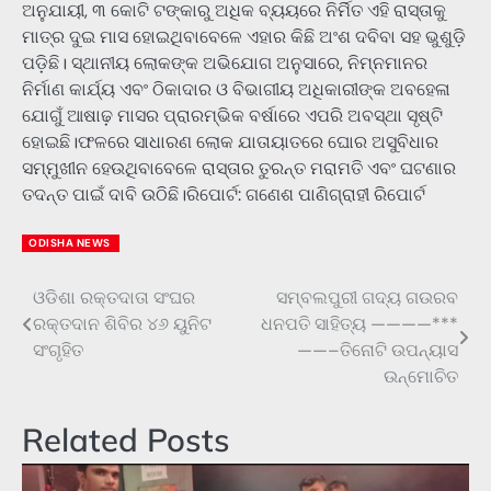
ଅନୁଯାୟୀ, ୩ କୋଟି ଟଙ୍କାରୁ ଅଧିକ ବ୍ୟୟରେ ନିର୍ମିତ ଏହି ରାସ୍ତାକୁ
ମାତ୍ର ଦୁଇ ମାସ ହୋଇଥିବାବେଳେ ଏହାର କିଛି ଅଂଶ ଦବିବା ସହ ଭୁଶୁଡ଼ି
ପଡ଼ିଛି। ସ୍ଥାନୀୟ ଲୋକଙ୍କ ଅଭିଯୋଗ ଅନୁସାରେ, ନିମ୍ନମାନର
ନିର୍ମାଣ କାର୍ଯ୍ୟ ଏବଂ ଠିକାଦାର ଓ ବିଭାଗୀୟ ଅଧିକାରୀଙ୍କ ଅବହେଳା
ଯୋଗୁଁ ଆଷାଢ଼ ମାସର ପ୍ରାରମ୍ଭିକ ବର୍ଷାରେ ଏପରି ଅବସ୍ଥା ସୃଷ୍ଟି
ହୋଇଛି।ଫଳରେ ସାଧାରଣ ଲୋକ ଯାତାୟାତରେ ଘୋର ଅସୁବିଧାର
ସମ୍ମୁଖୀନ ହେଉଥିବାବେଳେ ରାସ୍ତାର ତୁରନ୍ତ ମରାମତି ଏବଂ ଘଟଣାର
ତଦନ୍ତ ପାଇଁ ଦାବି ଉଠିଛି।ରିପୋର୍ଟ: ଗଣେଶ ପାଣିଗ୍ରାହୀ ରିପୋର୍ଟ
ODISHA NEWS
ଓଡିଶା ରକ୍ତଦାତା ସଂଘର
ସମ୍ବଲପୁରୀ ଗଦ୍ୟ ଗଉରବ
Post
ରକ୍ତଦାନ ଶିବିର ୪୬ ୟୁନିଟ
ଧନପତି ସାହିତ୍ୟ ————***
navigation
ସଂଗୃହିତ
——–ତିନୋଟି ଉପନ୍ୟାସ
ଉନ୍ମୋଚିତ
Related Posts