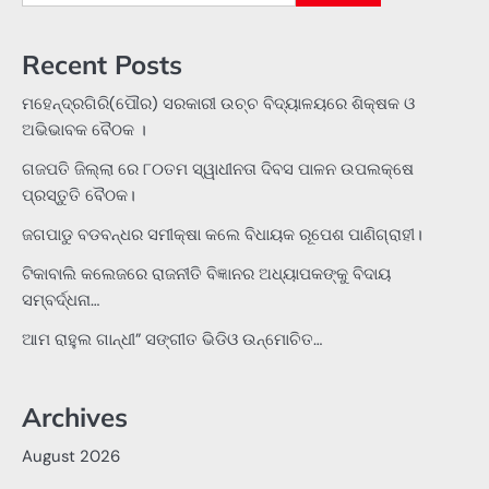
for:
Recent Posts
ମହେନ୍ଦ୍ରଗିରି(ପୌର) ସରକାରୀ ଉଚ୍ଚ ବିଦ୍ୟାଳୟରେ ଶିକ୍ଷକ ଓ
ଅଭିଭାବକ ବୈଠକ ।
ଗଜପତି ଜିଲ୍ଲା ରେ ୮୦ତମ ସ୍ୱାଧୀନତା ଦିବସ ପାଳନ ଉପଲକ୍ଷେ
ପ୍ରସ୍ତୁତି ବୈଠକ।
ଜଗପାଡୁ ବଡବନ୍ଧର ସମୀକ୍ଷା କଲେ ବିଧାୟକ ରୂପେଶ ପାଣିଗ୍ରାହୀ।
ଟିକାବାଲି କଲେଜରେ ରାଜନୀତି ବିଜ୍ଞାନର ଅଧ୍ୟାପକଙ୍କୁ ବିଦାୟ
ସମ୍ବର୍ଦ୍ଧନା…
ଆମ ରାହୁଲ ଗାନ୍ଧୀ” ସଙ୍ଗୀତ ଭିଡିଓ ଉନ୍ମୋଚିତ…
Archives
August 2026