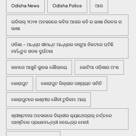
Odisha News
Odisha Police
ଆର
ଇଡିତାଲ୍ ୨୦୨୫ ଅବସରରେ କବିତା ଆସର କବି ର ଭାଷା ନିରବତା ର
ଭାଷା
ଓଡିଶା - ଆନ୍ଧ୍ର ସୀମାନ୍ତ ଆନ୍ଧ୍ରର ବାରୁଆ ନିକଟରେ ଘଟିଛି
ମର୍ମନ୍ତୁଦ ସଡକ ଦୁର୍ଘଟଣା
କାମରେ ଆସୁନି ସୁଲଭ ଶୌଚାଳୟ
କୋଟିଆ ଓଡ଼ିଶାର ଅଂଶ
କୋରାପୁଟ
କୋରାପୁଟ ଜିଲ୍ଲାର ପଞ୍ଚାୟତ ସମିତି
କୋରାପୁଟରେ କାଶ୍ମୀର ଶୈଳୀ ଟୁରିଜମ: ଆୟ
ଖ୍ରୀଷ୍ଟମାସ ଅବସରରେ ଦିଲ୍ଲୀର କ୍ୟାଥେଡ୍ରାଲ୍ ଚର୍ଚ୍ଚରେ
ପହଞ୍ଚିଲେ ପ୍ରଧାନମନ୍ତ୍ରୀ ନରେନ୍ଦ୍ର ମୋଦୀ