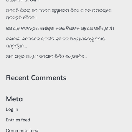
ଅଭିଭାବକ ବୈଠକ ।
ଗଜପତି ଜିଲ୍ଲା ରେ ୮୦ତମ ସ୍ୱାଧୀନତା ଦିବସ ପାଳନ ଉପଲକ୍ଷେ
ପ୍ରସ୍ତୁତି ବୈଠକ।
ଜଗପାଡୁ ବଡବନ୍ଧର ସମୀକ୍ଷା କଲେ ବିଧାୟକ ରୂପେଶ ପାଣିଗ୍ରାହୀ।
ଟିକାବାଲି କଲେଜରେ ରାଜନୀତି ବିଜ୍ଞାନର ଅଧ୍ୟାପକଙ୍କୁ ବିଦାୟ
ସମ୍ବର୍ଦ୍ଧନା…
ଆମ ରାହୁଲ ଗାନ୍ଧୀ” ସଙ୍ଗୀତ ଭିଡିଓ ଉନ୍ମୋଚିତ…
Recent Comments
Meta
Log in
Entries feed
Comments feed