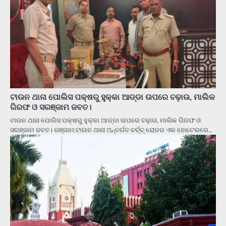
ଟାଉନ ଥାନା ପୋଲିସ ପକ୍ଷରୁ ହୁକ୍କା ଆଡ୍ଡା ଉପରେ ଚଢ଼ାଉ, ମାଲିକ
ଗିରଫ ଓ ସରଞ୍ଜାମ ଜବତ।
ଟାଉନ ଥାନା ପୋଲିସ ପକ୍ଷରୁ ହୁକ୍କା ଆଡ୍ଡା ଉପରେ ଚଢ଼ାଉ, ମାଲିକ ଗିରଫ ଓ
ସରଞ୍ଜାମ ଜବତ। ଗଞ୍ଜାମ:ଟାଉନ ଥାନା ଅନ୍ତର୍ଗତ ଚର୍ଚ୍ଚ୍ ରୋଡର ଏକ ହୋଟେଲରେ…