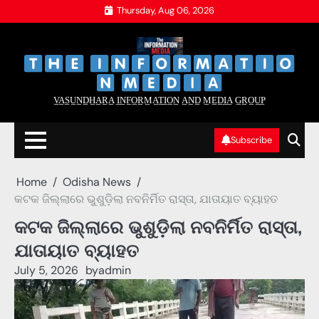
Skip
Thursday, Aug 06, 2026
to
content
‌
‌
V̲A̲S̲U̲N̲D̲H̲A̲R̲A̲ I̲N̲F̲O̲R̲M̲A̲T̲I̲O̲N̲ A̲N̲D̲ M̲E̲D̲I̲A̲ G̲R̲O̲U̲P̲
Subscribe
Home
Odisha News
କଟକ ଜିଲ୍ଲାରେ ଭୁଶୁଡ଼ିଲା ନବନିର୍ମିତ ରାସ୍ତା, ଯାତାୟାତ ବ୍ୟାହତ
କଟକ ଜିଲ୍ଲାରେ ଭୁଶୁଡ଼ିଲା ନବନିର୍ମିତ ରାସ୍ତା,
ଯାତାୟାତ ବ୍ୟାହତ
July 5, 2026
by
admin