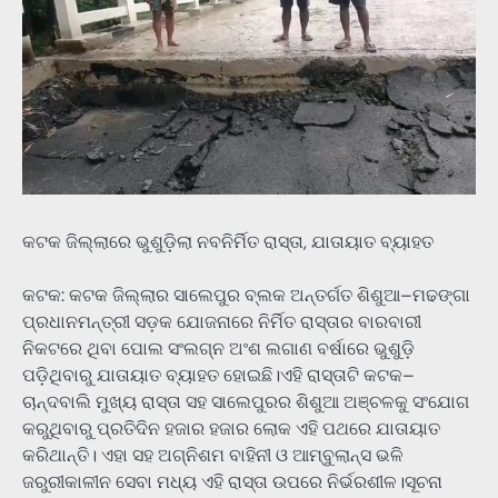
କଟକ ଜିଲ୍ଲାରେ ଭୁଶୁଡ଼ିଲା ନବନିର୍ମିତ ରାସ୍ତା, ଯାତାୟାତ ବ୍ୟାହତ
କଟକ: କଟକ ଜିଲ୍ଲାର ସାଲେପୁର ବ୍ଲକ ଅନ୍ତର୍ଗତ ଶିଶୁଆ–ମଢଙ୍ଗା
ପ୍ରଧାନମନ୍ତ୍ରୀ ସଡ଼କ ଯୋଜନାରେ ନିର୍ମିତ ରାସ୍ତାର ବାରବାରୀ
ନିକଟରେ ଥିବା ପୋଲ ସଂଲଗ୍ନ ଅଂଶ ଲଗାଣ ବର୍ଷାରେ ଭୁଶୁଡ଼ି
ପଡ଼ିଥିବାରୁ ଯାତାୟାତ ବ୍ୟାହତ ହୋଇଛି।ଏହି ରାସ୍ତାଟି କଟକ–
ଚାନ୍ଦବାଲି ମୁଖ୍ୟ ରାସ୍ତା ସହ ସାଲେପୁରର ଶିଶୁଆ ଅଞ୍ଚଳକୁ ସଂଯୋଗ
କରୁଥିବାରୁ ପ୍ରତିଦିନ ହଜାର ହଜାର ଲୋକ ଏହି ପଥରେ ଯାତାୟାତ
କରିଥାନ୍ତି। ଏହା ସହ ଅଗ୍ନିଶମ ବାହିନୀ ଓ ଆମ୍ବୁଲାନ୍ସ ଭଳି
ଜରୁରୀକାଳୀନ ସେବା ମଧ୍ୟ ଏହି ରାସ୍ତା ଉପରେ ନିର୍ଭରଶୀଳ।ସୂଚନା