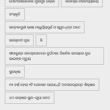
ମୋଟରସାଇକେଲ ମୁହାଁମୁହିଁ ଧକ୍କା
ଲରମ୍ଭା ମହାବିଦ୍ୟାଳୟ
ସଂସ୍କୃତି
ସମ୍ବଲପୁରୀ ଭାଷା ମାଧୁର୍ଯ୍ୟପୂର୍ଣ ଓ ସ୍ୱତନ୍ତ୍ର ଅଟେ
ସରସ୍ବତୀ ପୂଜା
ସି
ସୀତାକୁଣ୍ଡ ଜଳପ୍ରପାତରେ ଦୁର୍ଘଟଣା: ପିକନିକ ସମୟରେ ଦୁଇ
ଭାଇଙ୍କ ମୃତ୍ୟୁ
ସୁରକ୍ଷା
୧୫ ବର୍ଷ ହେଲା ୨ଟି ପେନସନ ପାଉଛନ୍ତି ଅବସରପ୍ରାପ୍ତ ଶିକ୍ଷକ
୪୦ ଲକ୍ଷର ସୁନା–ରୁପା ଜବତ