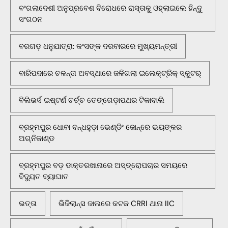
ବଂଗଲାଦେଶୀ ଅନୁପ୍ରବେଶ ବିରୋଧରେ ରାସ୍ତାକୁ ଓହ୍ଲାଇଲେ ହିନ୍ଦୁ
ସଂଗଠନ
ବରଗଡ଼ ଧନୁଯାତ୍ରା: କଂସଙ୍କ ଦରବାରରେ ମୁଖ୍ୟମନ୍ତ୍ରୀ
ବାରିପଦାରେ ଚଳନ୍ତା ଅବସ୍ଥାରେ ଜଳିଗଲା ଇଲେକ୍ଟ୍ରିକ୍ ସ୍କୁଟର୍
ବିଲିଭର୍ସ ଇଷ୍ଟର୍ଣ ଚର୍ଚ୍ଚ ତେଙ୍ଗେଡ଼ାପଥର ଟିକାବାଲି
ବ୍ରହ୍ମପୁର ଧୋବା ବନ୍ଧହୁଡ଼ା ଭେଣ୍ଡିଂ ଜୋନ୍‌ରେ ଭୟଙ୍କର
ଅଗ୍ନିକାଣ୍ଡ
ବ୍ରହ୍ମପୁର ବଡ଼ ଡାକ୍ତରଖାନାରେ ଅସ୍ତ୍ରୋପଚାର ସମୟରେ
ବିଦ୍ୟୁତ ବ୍ୟାଘାତ
ଭତ୍ତା
ଭିଜିଲାନ୍ସ ଜାଲରେ କଟକ CRRI ଥାନା IIC