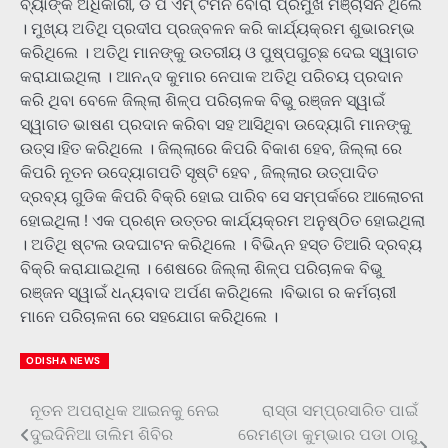
ବ୍ୟାଙ୍କ ଅଧିକାରୀ, ଡି ପି ଏମ୍ ଟିମନ ବୋରା ପ୍ରମୁଖ ମଞ୍ଚାସିନ ଥିଲେ
। ମୁଖ୍ୟ ଅତିଥି ପ୍ରଦୀପ ପ୍ରଜ୍ବଳନ କରି କାର୍ଯ୍ୟକ୍ରମ ଶୁଭାରମ୍ଭ
କରିଥିଲେ । ଅତିଥି ମାନଙ୍କୁ ଉତରୀୟ ଓ ପୁଷ୍ପଗୁଚ୍ଛ ଦେଇ ସ୍ୱାଗତ
କରାଯାଇଥିଲା । ଆନନ୍ଦ କୁମାର ନେପାକ ଅତିଥି ପରିଚୟ ପ୍ରଦାନ
କରି ଥିବା ବେଳେ ଜିଲ୍ଲା ଶିଳ୍ପ ପରିଚାଳକ ବିଭୁ ରଞ୍ଜନ ସ୍ୱାଇଁ
ସ୍ୱାଗତ ଭାଷଣ ପ୍ରଦାନ କରିବା ସହ ଆସିଥିବା ଉଦ୍ୟୋଗି ମାନଙ୍କୁ
ଉତ୍ସ।ହିତ କରିଥିଲେ । ଜିଲ୍ଲାରେ କିପରି ବିକାଶ ହେବ, ଜିଲ୍ଲା ରେ
କିପରି ନୂତନ ଉଦ୍ୟୋଗପତି ସୃଷ୍ଟି ହେବ , ଜିଲ୍ଲାର ଉତ୍ପାଦିତ
ଦ୍ରବ୍ୟ ଗୁଡିକ କିପରି ବିକ୍ରି ହୋଇ ପାରିବ ସେ ସମ୍ପର୍କରେ ଆଲୋଚନା
ହୋଇଥିଲା ! ଏକ ପ୍ରଶ୍ନ ଉତ୍ତର କାର୍ଯ୍ୟକ୍ରମ ଅନୁଷ୍ଠିତ ହୋଇଥିଲା
। ଅତିଥି ଷ୍ଟଲ ଉଦଘାଟନ କରିଥିଲେ । ବିଭିନ୍ନ ହସ୍ତ ତିଆରି ଦ୍ରବ୍ୟ
ବିକ୍ରି କରାଯାଇଥିଲା । ଶେଷରେ ଜିଲ୍ଲା ଶିଳ୍ପ ପରିଚାଳକ ବିଭୁ
ରଞ୍ଜନ ସ୍ୱାଇଁ ଧନ୍ୟବାଦ ଅର୍ପଣ କରିଥିଲେ ।ବିଭାଗ ର କର୍ମଚାରୀ
ମାନେ ପରିଚାଳନା ରେ ସହଯୋଗ କରିଥିଲେ ।
ODISHA NEWS
ନୂତନ ଅପରାଧିକ ଆଇନକୁ ନେଇ
ରାସ୍ତା ସମ୍ପ୍ରସାରିତ ପାଇଁ
Post
ଦୁଇଦିନିଆ ତାଲିମ ଶିବିର
ରେମଣ୍ଡା କୁମ୍ଭାର ପଡା ଠାରୁ