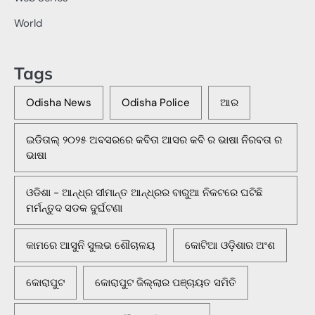
World
Tags
Odisha News
Odisha Police
ଆର
ଇଡିତାଲ୍ ୨୦୨୫ ଅବସରରେ କବିତା ଆସର କବି ର ଭାଷା ନିରବତା ର
ଭାଷା
ଓଡିଶା - ଆନ୍ଧ୍ର ସୀମାନ୍ତ ଆନ୍ଧ୍ରର ବାରୁଆ ନିକଟରେ ଘଟିଛି
ମର୍ମନ୍ତୁଦ ସଡକ ଦୁର୍ଘଟଣା
କାମରେ ଆସୁନି ସୁଲଭ ଶୌଚାଳୟ
କୋଟିଆ ଓଡ଼ିଶାର ଅଂଶ
କୋରାପୁଟ
କୋରାପୁଟ ଜିଲ୍ଲାର ପଞ୍ଚାୟତ ସମିତି