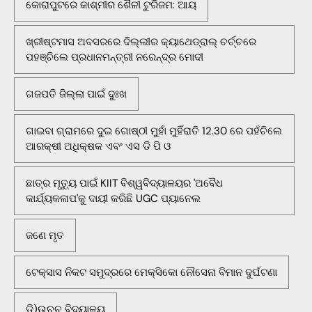
କୋରାପୁଟରେ କାଶ୍ମୀର ଶୈଳୀ ଟୁରିଜମ: ଆୟ
ଖ୍ରୀଷ୍ଟମାସ ଅବସରରେ ଦିଲ୍ଲୀର କ୍ୟାଥେଡ୍ରାଲ୍ ଚର୍ଚ୍ଚରେ
ପହଞ୍ଚିଲେ ପ୍ରଧାନମନ୍ତ୍ରୀ ନରେନ୍ଦ୍ର ମୋଦୀ
ଗଜପତି ଜିଲ୍ଲା ପାଇଁ ଦୁଃଖ
ଗାଇବା ଗ୍ରାମରେ ଦୁଇ ଗୋଷ୍ଠୀ ମୁହାଁ ମୁହିଁରାତି 12.30 ରେ ପହଁଚିଲେ
ଆରକ୍ଷୀ ଅଧିକ୍ଷକ ଏବଂ ଏସ ଡି ପି ଓ
ଛାତ୍ର ମୃତ୍ୟୁ ପାଇଁ KIIT ବିଶ୍ୱବିଦ୍ୟାଳୟର 'ଅବୈଧ
କାର୍ଯ୍ୟକଳାପ'କୁ ଦାୟୀ କରିଛି UGC ପ୍ୟାନେଲ
ଜଣେ ମୃତ
ଟେକ୍ସାସ ନିକଟ ସମୁଦ୍ରରେ ମେକ୍ସିକୋ ନୌସେନା ବିମାନ ଦୁର୍ଘଟଣା
ଡି)ଉଚ୍ଚ ବିଦ୍ୟାଳୟ