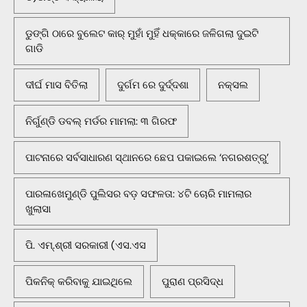
ଡୁଙ୍ଗି ଠାରେ ବୁଲେଟ କାର୍ ମୁହାଁ ମୁହିଁ ଧକ୍କାରେ ଜଳିଗଲା ଦୁଇଟି
ଗାଡି
ଦୀର୍ଘ ମାସ ବିତିଲା
ଦୁର୍ଗମ ରେ ଦୁର୍ଦ୍ଦଶା
ନକ୍ସଲ
ନିର୍ଗୁଣ୍ଡି ଡବଲ୍ ମର୍ଡର ମାମଲା: ୩ ଗିରଫ
ପାଟନାରେ ସର୍ବସାଧାରଣ ସ୍ଥାନରେ ଛେପ ପକାଇଲେ ‘ନଗରଶତ୍ରୁ’
ପାରଳାଖେମୁଣ୍ଡି ପୁଲିସର ବଡ଼ ସଫଳତା: ୪ଟି ଚୋରି ମାମଲାର
ଖୁଲାସା
ପି. ଏମ୍.ଶ୍ରୀ ସରକାରୀ (ଏସ.ଏସ
ପିକନିକ୍‌ କରିବାକୁ ଯାଇଥିଲେ
ପୁରାଣ ପ୍ରସିଦ୍ଧ