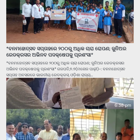
*ବନମହୋତ୍ସବ ସପ୍ତାହରେ ୨୦୦ରୁ ଅଧିକ ଚାରା ରୋପଣ; ଜୁନିଅର
ରେଡକ୍ରସର ଅଭିନବ ପଦକ୍ଷେପକୁ ପ୍ରଶଂସା*
*ବନମହୋତ୍ସବ ସପ୍ତାହରେ ୨୦୦ରୁ ଅଧିକ ଚାରା ରୋପଣ; ଜୁନିଅର ରେଡକ୍ରସର
ଅଭିନବ ପଦକ୍ଷେପକୁ ପ୍ରଶଂସା* ଗଜପତି,୭.୭(ମନୋଜ ପାଢ଼ୀ)-: ବନମହୋତ୍ସବ
ସପ୍ତାହ ଅବସରରେ ଭାରତୀୟ ରେଡକ୍ରସ, ଓଡ଼ିଶା ରାଜ୍ୟ…