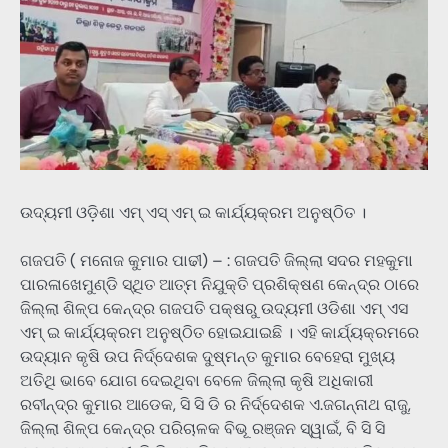
ଉଦ୍ୟମୀ ଓଡ଼ିଶା ଏମ୍ ଏସ୍ ଏମ୍ ଇ କାର୍ଯ୍ୟକ୍ରମ ଅନୁଷ୍ଠିତ ।
ଗଜପତି ( ମନୋଜ କୁମାର ପାଢୀ) – : ଗଜପତି ଜିଲ୍ଲା ସଦର ମହକୁମା
ପାରଳାଖେମୁଣ୍ଡି ସ୍ଥିତ ଆତ୍ମ ନିଯୁକ୍ତି ପ୍ରଶିକ୍ଷଣ କେନ୍ଦ୍ର ଠାରେ
ଜିଲ୍ଲା ଶିଳ୍ପ କେନ୍ଦ୍ର ଗଜପତି ପକ୍ଷରୁ ଉଦ୍ୟମୀ ଓଡିଶା ଏମ୍ ଏସ
ଏମ୍ ଇ କାର୍ଯ୍ୟକ୍ରମ ଅନୁଷ୍ଠିତ ହୋଇଯାଇଛି । ଏହି କାର୍ଯ୍ୟକ୍ରମରେ
ଉଦ୍ୟାନ କୃଷି ଉପ ନିର୍ଦ୍ଦେଶକ ଦୁଷ୍ମନ୍ତ କୁମାର ବେହେରା ମୁଖ୍ୟ
ଅତିଥି ଭାବେ ଯୋଗ ଦେଇଥିବା ବେଳେ ଜିଲ୍ଲା କୃଷି ଅଧିକାରୀ
ରବୀନ୍ଦ୍ର କୁମାର ଆଡେକ, ସି ସି ଡି ର ନିର୍ଦ୍ଦେଶକ ଏ.ଜଗନ୍ନାଥ ରାଜୁ,
ଜିଲ୍ଲା ଶିଳ୍ପ କେନ୍ଦ୍ର ପରିଚାଳକ ବିଭୂ ରଞ୍ଜନ ସ୍ୱାଇଁ, ବି ସି ସି