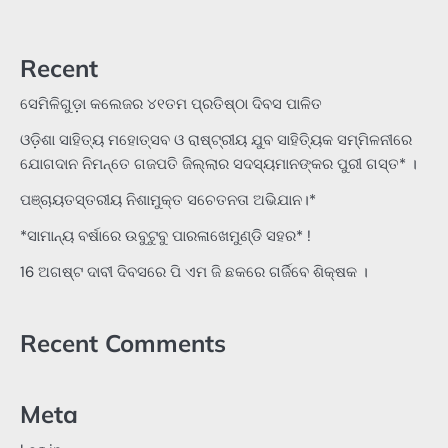
Recent
ସେମିଳିଗୁଡ଼ା କଲେଜର ୪୧ତମ ପ୍ରତିଷ୍ଠା ଦିବସ ପାଳିତ
ଓଡ଼ିଶା ସାହିତ୍ୟ ମହୋତ୍ସବ ଓ ରାଷ୍ଟ୍ରୀୟ ଯୁବ ସାହିତ୍ୟିକ ସମ୍ମିଳନୀରେ
ଯୋଗଦାନ ନିମନ୍ତେ ଗଜପତି ଜିଲ୍ଲାର ସଦସ୍ୟମାନଙ୍କର ପୁରୀ ଗସ୍ତ* ।
ପଞ୍ଚାୟତସ୍ତରୀୟ ନିଶାମୁକ୍ତ ସଚେତନତା ଅଭିଯାନ।*
*ସାମାନ୍ୟ ବର୍ଷାରେ ଉବୁଟୁବୁ ପାରଳାଖେମୁଣ୍ଡି ସହର* !
16 ଅଗଷ୍ଟ ଦାବୀ ଦିବସରେ ପି ଏମ ଜି ଛକରେ ଗର୍ଜିବେ ଶିକ୍ଷକ ।
Recent Comments
Meta