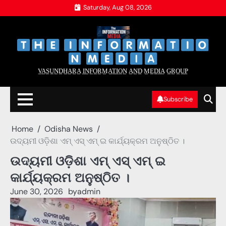
Skip
Saturday, Aug 08, 2026
to
content
‌
‌
V̲A̲S̲U̲N̲D̲H̲A̲R̲A̲ I̲N̲F̲O̲R̲M̲A̲T̲I̲O̲N̲ A̲N̲D̲ M̲E̲D̲I̲A̲ G̲R̲O̲U̲P̲
Subscribe
Home
Odisha News
ଉଦ୍ୟମୀ ଓଡ଼ିଶା ଏମ୍ ଏସ୍ ଏମ୍ ଇ କାର୍ଯ୍ୟକ୍ରମ ଅନୁଷ୍ଠିତ ।
ଉଦ୍ୟମୀ ଓଡ଼ିଶା ଏମ୍ ଏସ୍ ଏମ୍ ଇ
କାର୍ଯ୍ୟକ୍ରମ ଅନୁଷ୍ଠିତ ।
June 30, 2026
by
admin