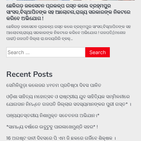
ଛେଳିଗଡ଼ ଜଳସେଚନ ପ୍ରକଳ୍ପ ଗସ୍ତ କଲେ ବ୍ରହ୍ମପୁର
ସାଂସଦ,ବିସ୍ଥାପିତଙ୍କ ସହ ଆଲୋଚନା,ରାଜ୍ୟ ସରକାରଙ୍କ ନିକଟରେ
କରିବେ ଅଭିଯୋଗ !
ଛେଳିଗଡ଼ ଜଳସେଚନ ପ୍ରକଳ୍ପ ଗସ୍ତ କଲେ ବ୍ରହ୍ମପୁର ସାଂସଦ,ବିସ୍ଥାପିତଙ୍କ ସହ
ଆଲୋଚନା,ରାଜ୍ୟ ସରକାରଙ୍କ ନିକଟରେ କରିବେ ଅଭିଯୋଗ ! ଗଜପତି,(ମନୋଜ
ପାଢୀ) ଗଜପତି ଜିଲ୍ଲା ରା.ଉଦୟଗିରି ବ୍ଳକ୍…
Search
for:
Recent Posts
ସେମିଳିଗୁଡ଼ା କଲେଜର ୪୧ତମ ପ୍ରତିଷ୍ଠା ଦିବସ ପାଳିତ
ଓଡ଼ିଶା ସାହିତ୍ୟ ମହୋତ୍ସବ ଓ ରାଷ୍ଟ୍ରୀୟ ଯୁବ ସାହିତ୍ୟିକ ସମ୍ମିଳନୀରେ
ଯୋଗଦାନ ନିମନ୍ତେ ଗଜପତି ଜିଲ୍ଲାର ସଦସ୍ୟମାନଙ୍କର ପୁରୀ ଗସ୍ତ* ।
ପଞ୍ଚାୟତସ୍ତରୀୟ ନିଶାମୁକ୍ତ ସଚେତନତା ଅଭିଯାନ।*
*ସାମାନ୍ୟ ବର୍ଷାରେ ଉବୁଟୁବୁ ପାରଳାଖେମୁଣ୍ଡି ସହର* !
16 ଅଗଷ୍ଟ ଦାବୀ ଦିବସରେ ପି ଏମ ଜି ଛକରେ ଗର୍ଜିବେ ଶିକ୍ଷକ ।