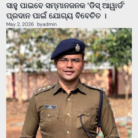
ସାହୁ ପାଇବେ ସମ୍ମାନଜନକ ’ଡିସ୍‌ ଆୱାର୍ଡ’
ପ୍ରଦାନ ପାଇଁ ଯୋଗ୍ୟ ବିବେଚିତ ।
May 2, 2026
by
admin