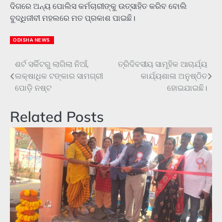
ଦିଗରେ ଅନ୍ୟ ପୋଲିସ କର୍ମଚାରୀଙ୍କୁ ଉତ୍ସାହିତ କରିବ ବୋଲି
ବୁଦ୍ଧିଜୀବୀ ମହଲରେ ମତ ପ୍ରକାଶ ପାଇଛି।
ODISHA NEWS
ଶର୍ଟ ସର୍କିଟରୁ ଲାଗିଲା ନିଆଁ,
ତ୍ରିଦିବସୀୟ ସାମୂହିକ ଆଚାର୍ଯ୍ୟ
Post
ଲକ୍ଷାଧିକ ଟଙ୍କାର ସାମଗ୍ରୀ
କାର୍ଯ୍ୟଶାଳା ଅନୁଷ୍ଠିତ
navigation
ପୋଡ଼ି ନଷ୍ଟ
ହୋଇଯାଇଛି।
Related Posts