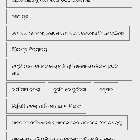
କାର୍ଯ୍ୟକଳାପ'କୁ ଦାୟୀ କରିଛି UGC ପ୍ୟାନେଲ
ଜଣେ ମୃତ
ଟେକ୍ସାସ ନିକଟ ସମୁଦ୍ରରେ ମେକ୍ସିକୋ ନୌସେନା ବିମାନ ଦୁର୍ଘଟଣା
ଡି)ଉଚ୍ଚ ବିଦ୍ୟାଳୟ
ଡୁଙ୍ଗି ଠାରେ ବୁଲେଟ କାର୍ ମୁହାଁ ମୁହିଁ ଧକ୍କାରେ ଜଳିଗଲା ଦୁଇଟି
ଗାଡି
ଦୀର୍ଘ ମାସ ବିତିଲା
ଦୁର୍ଗମ ରେ ଦୁର୍ଦ୍ଦଶା
ନକ୍ସଲ
ନିର୍ଗୁଣ୍ଡି ଡବଲ୍ ମର୍ଡର ମାମଲା: ୩ ଗିରଫ
ପାଟନାରେ ସର୍ବସାଧାରଣ ସ୍ଥାନରେ ଛେପ ପକାଇଲେ ‘ନଗରଶତ୍ରୁ’
ପାରଳାଖେମୁଣ୍ଡି ପୁଲିସର ବଡ଼ ସଫଳତା: ୪ଟି ଚୋରି ମାମଲାର