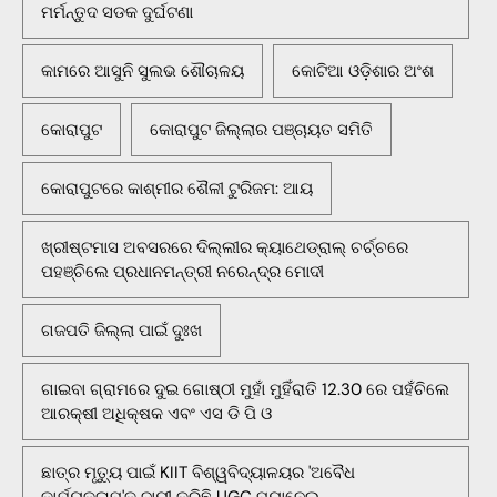
ମର୍ମନ୍ତୁଦ ସଡକ ଦୁର୍ଘଟଣା
କାମରେ ଆସୁନି ସୁଲଭ ଶୌଚାଳୟ
କୋଟିଆ ଓଡ଼ିଶାର ଅଂଶ
କୋରାପୁଟ
କୋରାପୁଟ ଜିଲ୍ଲାର ପଞ୍ଚାୟତ ସମିତି
କୋରାପୁଟରେ କାଶ୍ମୀର ଶୈଳୀ ଟୁରିଜମ: ଆୟ
ଖ୍ରୀଷ୍ଟମାସ ଅବସରରେ ଦିଲ୍ଲୀର କ୍ୟାଥେଡ୍ରାଲ୍ ଚର୍ଚ୍ଚରେ
ପହଞ୍ଚିଲେ ପ୍ରଧାନମନ୍ତ୍ରୀ ନରେନ୍ଦ୍ର ମୋଦୀ
ଗଜପତି ଜିଲ୍ଲା ପାଇଁ ଦୁଃଖ
ଗାଇବା ଗ୍ରାମରେ ଦୁଇ ଗୋଷ୍ଠୀ ମୁହାଁ ମୁହିଁରାତି 12.30 ରେ ପହଁଚିଲେ
ଆରକ୍ଷୀ ଅଧିକ୍ଷକ ଏବଂ ଏସ ଡି ପି ଓ
ଛାତ୍ର ମୃତ୍ୟୁ ପାଇଁ KIIT ବିଶ୍ୱବିଦ୍ୟାଳୟର 'ଅବୈଧ