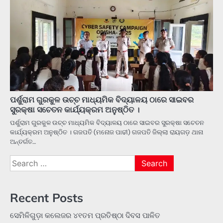
ପର୍ଶୁରାମ ଗୁରକୁଳ ଉଚ୍ଚ ମାଧ୍ୟମିକ ବିଦ୍ୟାଳୟ ଠାରେ ସାଇବର
ସୁରକ୍ଷା ସଚେତନ କାର୍ଯ୍ୟକ୍ରମ ଅନୁଷ୍ଠିତ ।
ପର୍ଶୁରାମ ଗୁରକୁଳ ଉଚ୍ଚ ମାଧ୍ୟମିକ ବିଦ୍ୟାଳୟ ଠାରେ ସାଇବର ସୁରକ୍ଷା ସଚେତନ
କାର୍ଯ୍ୟକ୍ରମ ଅନୁଷ୍ଠିତ । ଗଜପତି (ମନୋଜ ପାଢୀ) ଗଜପତି ଜିଲ୍ଲା ରାୟଗଡ଼ ଥାନା
ଅନ୍ତର୍ଗତ…
Search
for:
Recent Posts
ସେମିଳିଗୁଡ଼ା କଲେଜର ୪୧ତମ ପ୍ରତିଷ୍ଠା ଦିବସ ପାଳିତ