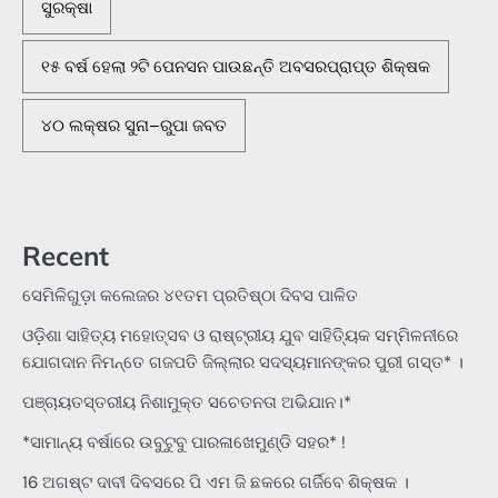
ସୁରକ୍ଷା
୧୫ ବର୍ଷ ହେଲା ୨ଟି ପେନସନ ପାଉଛନ୍ତି ଅବସରପ୍ରାପ୍ତ ଶିକ୍ଷକ
୪୦ ଲକ୍ଷର ସୁନା–ରୁପା ଜବତ
Recent
ସେମିଳିଗୁଡ଼ା କଲେଜର ୪୧ତମ ପ୍ରତିଷ୍ଠା ଦିବସ ପାଳିତ
ଓଡ଼ିଶା ସାହିତ୍ୟ ମହୋତ୍ସବ ଓ ରାଷ୍ଟ୍ରୀୟ ଯୁବ ସାହିତ୍ୟିକ ସମ୍ମିଳନୀରେ
ଯୋଗଦାନ ନିମନ୍ତେ ଗଜପତି ଜିଲ୍ଲାର ସଦସ୍ୟମାନଙ୍କର ପୁରୀ ଗସ୍ତ* ।
ପଞ୍ଚାୟତସ୍ତରୀୟ ନିଶାମୁକ୍ତ ସଚେତନତା ଅଭିଯାନ।*
*ସାମାନ୍ୟ ବର୍ଷାରେ ଉବୁଟୁବୁ ପାରଳାଖେମୁଣ୍ଡି ସହର* !
16 ଅଗଷ୍ଟ ଦାବୀ ଦିବସରେ ପି ଏମ ଜି ଛକରେ ଗର୍ଜିବେ ଶିକ୍ଷକ ।