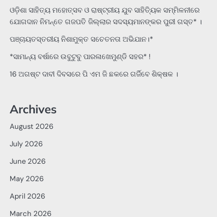
ଓଡ଼ିଶା ସାହିତ୍ୟ ମହୋତ୍ସବ ଓ ରାଷ୍ଟ୍ରୀୟ ଯୁବ ସାହିତ୍ୟିକ ସମ୍ମିଳନୀରେ
ଯୋଗଦାନ ନିମନ୍ତେ ଗଜପତି ଜିଲ୍ଲାର ସଦସ୍ୟମାନଙ୍କର ପୁରୀ ଗସ୍ତ* ।
ପଞ୍ଚାୟତସ୍ତରୀୟ ନିଶାମୁକ୍ତ ସଚେତନତା ଅଭିଯାନ।*
*ସାମାନ୍ୟ ବର୍ଷାରେ ଉବୁଟୁବୁ ପାରଳାଖେମୁଣ୍ଡି ସହର* !
16 ଅଗଷ୍ଟ ଦାବୀ ଦିବସରେ ପି ଏମ ଜି ଛକରେ ଗର୍ଜିବେ ଶିକ୍ଷକ ।
Archives
August 2026
July 2026
June 2026
May 2026
April 2026
March 2026