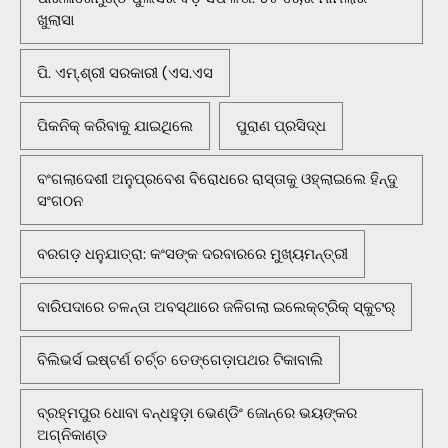
ଖୁଲାସା
ପି. ଏମ୍.ଶ୍ରୀ ସରକାରୀ (ଏସ.ଏସ
ପିକନିକ୍‌ କରିବାକୁ ଯାଇଥିଲେ
ପୁରାଣ ପ୍ରସିଦ୍ଧ
ବଂଗଲାଦେଶୀ ଅନୁପ୍ରବେଶ ବିରୋଧରେ ରାସ୍ତାକୁ ଓହ୍ଲାଇଲେ ହିନ୍ଦୁ
ସଂଗଠନ
ବରଗଡ଼ ଧନୁଯାତ୍ରା: କଂସଙ୍କ ଦରବାରରେ ମୁଖ୍ୟମନ୍ତ୍ରୀ
ବାରିପଦାରେ ଚଳନ୍ତା ଅବସ୍ଥାରେ ଜଳିଗଲା ଇଲେକ୍ଟ୍ରିକ୍ ସ୍କୁଟର୍
ବିଲିଭର୍ସ ଇଷ୍ଟର୍ଣ ଚର୍ଚ୍ଚ ତେଙ୍ଗେଡ଼ାପଥର ଟିକାବାଲି
ବ୍ରହ୍ମପୁର ଧୋବା ବନ୍ଧହୁଡ଼ା ଭେଣ୍ଡିଂ ଜୋନ୍‌ରେ ଭୟଙ୍କର
ଅଗ୍ନିକାଣ୍ଡ