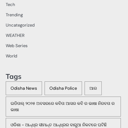
Tech
Trending
Uncategorized
WEATHER
Web Series
World
Tags
Odisha News
Odisha Police
ଆର
ଇଡିତାଲ୍ ୨୦୨୫ ଅବସରରେ କବିତା ଆସର କବି ର ଭାଷା ନିରବତା ର
ଭାଷା
ଓଡିଶା - ଆନ୍ଧ୍ର ସୀମାନ୍ତ ଆନ୍ଧ୍ରର ବାରୁଆ ନିକଟରେ ଘଟିଛି