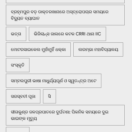
ବ୍ରହ୍ମପୁର ବଡ଼ ଡାକ୍ତରଖାନାରେ ଅସ୍ତ୍ରୋପଚାର ସମୟରେ
ବିଦ୍ୟୁତ ବ୍ୟାଘାତ
ଭତ୍ତା
ଭିଜିଲାନ୍ସ ଜାଲରେ କଟକ CRRI ଥାନା IIC
ମୋଟରସାଇକେଲ ମୁହାଁମୁହିଁ ଧକ୍କା
ଲରମ୍ଭା ମହାବିଦ୍ୟାଳୟ
ସଂସ୍କୃତି
ସମ୍ବଲପୁରୀ ଭାଷା ମାଧୁର୍ଯ୍ୟପୂର୍ଣ ଓ ସ୍ୱତନ୍ତ୍ର ଅଟେ
ସରସ୍ବତୀ ପୂଜା
ସି
ସୀତାକୁଣ୍ଡ ଜଳପ୍ରପାତରେ ଦୁର୍ଘଟଣା: ପିକନିକ ସମୟରେ ଦୁଇ
ଭାଇଙ୍କ ମୃତ୍ୟୁ