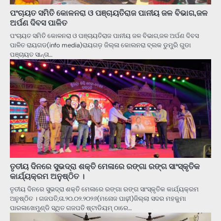
ପଂଚାୟତ ସମିତି କୋଳନରା ଓ ପଞ୍ଚାୟତିରାଜ ପାନୀୟ ଜଳ ବିଭାଗ,ଜଳ
ଅର୍ପଣ ଦିବସ ପାଳିତ
ପଂଚାୟତ ସମିତି କୋଳନରା ଓ ପଞ୍ଚାୟତିରାଜ ପାନୀୟ ଜଳ ବିଭାଗ,ଜଳ ଅର୍ପଣ ଦିବସ
ପାଳିତ ରାୟଗଡ(info media)ରାୟଗଡ଼ ଜିଲ୍ଳା କୋଲନରା ବ୍ଲକ ଡୁମୁରି ଗୁଡା
ପଞ୍ଚାୟତ ସାନ୍ତା…
ତୃତୀୟ ଦିନରେ ସୁଭଦ୍ରା ଶକ୍ତି ମେଳାରେ ରଙ୍ଗା ରଙ୍ଗ ସାଂସ୍କୃତିକ
କାର୍ଯ୍ୟକ୍ରମ ଅନୁଷ୍ଠିତ ।
ତୃତୀୟ ଦିନରେ ସୁଭଦ୍ରା ଶକ୍ତି ମେଳାରେ ରଙ୍ଗା ରଙ୍ଗ ସାଂସ୍କୃତିକ କାର୍ଯ୍ୟକ୍ରମ
ଅନୁଷ୍ଠିତ । ଗଜପତି,ତା.୨୦.୦୨.୨୦୨୬(ମନୋଜ ପାଢ଼ୀ)ଜିଲ୍ଲା ସଦର ମହକୁମା
ପାରଳାଖେମୁଣ୍ଡି ସ୍ଥିତ ଗଜପତି ଷ୍ଟାଡିୟମ୍ ଠାରେ…