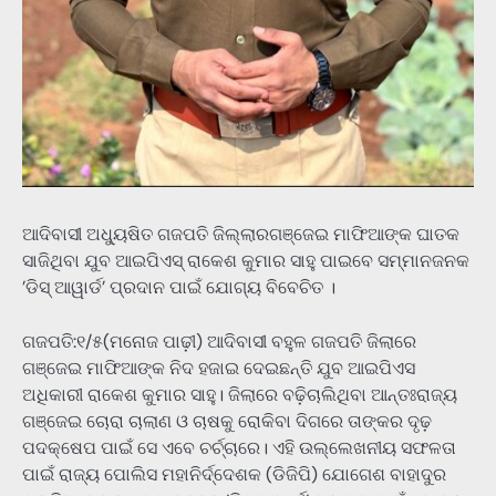
ଆଦିବାସୀ ଅଧ୍ୟୁଷିତ ଗଜପତି ଜିଲ୍ଲାରଗଞ୍ଜେଇ ମାଫିଆଙ୍କ ଘାତକ
ସାଜିଥିବା ଯୁବ ଆଇପିଏସ୍‌ ରାକେଶ କୁମାର ସାହୁ ପାଇବେ ସମ୍ମାନଜନକ
’ଡିସ୍‌ ଆୱାର୍ଡ’ ପ୍ରଦାନ ପାଇଁ ଯୋଗ୍ୟ ବିବେଚିତ ।
ଗଜପତି:୧/୫(ମନୋଜ ପାଢ଼ୀ) ଆଦିବାସୀ ବହୁଳ ଗଜପତି ଜିଲାରେ
ଗଞ୍ଜେଇ ମାଫିଆଙ୍କ ନିଦ ହଜାଇ ଦେଇଛନ୍ତି ଯୁବ ଆଇପିଏସ
ଅଧିକାରୀ ରାକେଶ କୁମାର ସାହୁ। ଜିଲାରେ ବଢ଼ିଚାଲିଥିବା ଆନ୍ତଃରାଜ୍ୟ
ଗଞ୍ଜେଇ ଚୋରା ଚାଲାଣ ଓ ଚାଷକୁ ରୋକିବା ଦିଗରେ ତାଙ୍କର ଦୃଢ଼
ପଦକ୍ଷେପ ପାଇଁ ସେ ଏବେ ଚର୍ଚ୍ଚାରେ। ଏହି ଉଲ୍ଲେଖନୀୟ ସଫଳତା
ପାଇଁ ରାଜ୍ୟ ପୋଲିସ ମହାନିର୍ଦ୍ଦେଶକ (ଡିଜିପି) ଯୋଗେଶ ବାହାଦୁର