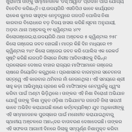
ଖୁରାନିଆ ତାଙ୍କୁ ସମ୍ମାନଜନକ ’ଡିସ୍‌ ଆୱାର୍ଡ’ ପ୍ରଦାନ ପାଇଁ ଯୋଗ୍ୟ
ବିବେଚିତ କରିଛନ୍ତି। ରା.ଉଦୟଗିରି ଏସଡିପିଓ ଭାବେ କାର୍ଯ୍ୟରତ
ରାକେଶ କୁମାର ସାହୁଙ୍କ ନେତୃତ୍ୱରେ ଗଜପତି ପୋଲିସ ନିଶା
କାରବାର ବିରୋଧରେ ବଡ଼ ବିଜୟ ହାସଲ କରିଛି।ସୂଚନା ଅନୁଯାୟୀ,
ଅଡ଼ବା ଥାନା ଅଞ୍ଚଳରୁ ୧୧ କ୍ୱିଣ୍ଟାଲ ୪୯୧
କିଲୋଗଞ୍ଜେଇ,ରା.ଉଦୟଗିରି ଥାନା ଅଞ୍ଚଳର ୫ କ୍ୱିଣ୍ଟାଲ ୭୫୮
କିଲୋ ଗଞ୍ଜେଇ ଜବତ ହୋଇଛି। ମାତ୍ର କିଛି ଦିନ ମଧ୍ୟରେ ୧୭
କ୍ୱିଣ୍ଟାଲ ୨୪୯ କିଲୋ ଗଞ୍ଜେଇ ଜବତ କରି ପୋଲିସ ଏକ ରେକର୍ଡ
ସୃଷ୍ଟି କରିଛି।ଗଜପତି ଜିଲାରେ ନିରୀହ ଆଦିବାସୀଙ୍କୁ ବିଭିନ୍ନ
ପ୍ରଲୋଭନ ଦେଖାଇ ବାହାର ରାଜ୍ୟର ମାଫିଆମାନେ ଗଞ୍ଜେଇ
ଚାଷରେ ନିୟୋଜିତ କରୁଥିଲେ। ପ୍ରଶାସନର ବାରମ୍ବାର ସଚେତନତା
ସତ୍ତ୍ୱେ ଏହି କାରବାର ଥମିବାର ନାଁ ନେଉନଥିଲା। ଏହି ସମୟରେ ଶ୍ରୀ
ସାହୁ କଡ଼ା ଆଭିମୁଖ୍ୟ ଗ୍ରହଣ କରି ମାଫିଆଙ୍କ ନେଟୱର୍କକୁ ଧ୍ୱଂସ
କରିବା ପାଇଁ ଅଣ୍ଟା ଭିଡ଼ିଥିଲେ। ତାଙ୍କର ଏହି ନିଶା ବିରୋଧୀ ଅଭିଯାନ
ଯୋଗୁଁ ତାଙ୍କୁ ’ନିଶା ମୁକ୍ତ ଓଡ଼ିଶା ଅଭିଯାନ’ର ଗଜପତି ଜିଲା ସାରଥୀ
ଭାବେ ଅଭିହିତ କରାଯାଇଛି।ଜଣେ କର୍ତ୍ତବ୍ୟନିଷ୍ଠ ଯୁବ ଅଧିକାରୀଙ୍କୁ
ଏହି ସମ୍ମାନଜନକ ପୁରସ୍କାର ପାଇଁ ମନୋନୀତ କରାଯାଇଥିବାରୁ
ସ୍ଥାନୀୟ ଅଞ୍ଚଳରେ ଆନନ୍ଦର ବାତାବରଣ ଦେଖାଦେଇଛି। ତାଙ୍କର
ଏହି ସଫଳତା ଆଗାମୀ ଦିନରେ ଜିଲାକୁ ସମ୍ପୂର୍ଣ୍ଣ ନିଶାମୁକ୍ତ କରିବା