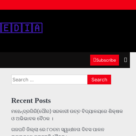
‌🇪‌🇩‌🇮‌🇦‌
Subscribe
Search
for:
Recent Posts
ମହେନ୍ଦ୍ରଗିରି(ପୌର) ସରକାରୀ ଉଚ୍ଚ ବିଦ୍ୟାଳୟରେ ଶିକ୍ଷକ
ଓ ଅଭିଭାବକ ବୈଠକ ।
ଗଜପତି ଜିଲ୍ଲା ରେ ୮୦ତମ ସ୍ୱାଧୀନତା ଦିବସ ପାଳନ