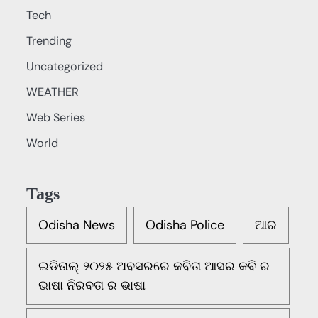
Tech
Trending
Uncategorized
WEATHER
Web Series
World
Tags
Odisha News
Odisha Police
ଆର
ଇଡିତାଲ୍ ୨୦୨୫ ଅବସରରେ କବିତା ଆସର କବି ର
ଭାଷା ନିରବତା ର ଭାଷା