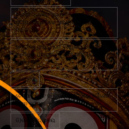
ଗାଇବା ଗ୍ରାମରେ ଦୁଇ ଗୋଷ୍ଠୀ ମୁହାଁ ମୁହିଁରାତି
12.30 ରେ ପହଁଚିଲେ ଆରକ୍ଷୀ ଅଧିକ୍ଷକ ଏବଂ
ଏସ ଡି ପି ଓ
ଛାତ୍ର ମୃତ୍ୟୁ ପାଇଁ KIIT ବିଶ୍ୱବିଦ୍ୟାଳୟର
'ଅବୈଧ କାର୍ଯ୍ୟକଳାପ'କୁ ଦାୟୀ କରିଛି UGC
ପ୍ୟାନେଲ
ଜଣେ ମୃତ
ଟେକ୍ସାସ ନିକଟ ସମୁଦ୍ରରେ ମେକ୍ସିକୋ ନୌସେନା
ବିମାନ ଦୁର୍ଘଟଣା
ଡି)ଉଚ୍ଚ ବିଦ୍ୟାଳୟ