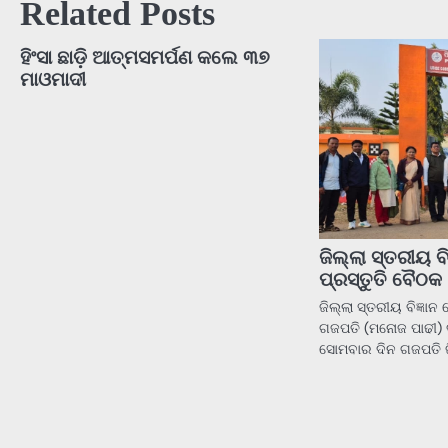
Related Posts
ହିଂସା ଛାଡ଼ି ଆତ୍ମସମର୍ପଣ କଲେ ୩୭
ମାଓମାଦୀ
ଜିଲ୍ଲା ସ୍ତରୀୟ ବି
ପ୍ରସ୍ତୁତି ବୈଠକ
ଜିଲ୍ଲା ସ୍ତରୀୟ ବିଜ୍ଞାନ
ଗଜପତି (ମନୋଜ ପାଢୀ) 
ସୋମବାର ଦିନ ଗଜପତି ଜ