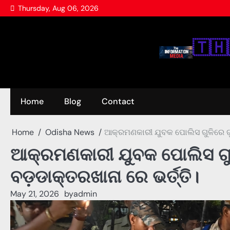
Skip
Thursday, Aug 06, 2026
to
content
🇹‌🇭‌
Home
Blog
Contact
Home
Odisha News
ଆକ୍ରମଣକାରୀ ଯୁବକ ପୋଲିସ ଗୁଳିରେ ଗୁ
ଆକ୍ରମଣକାରୀ ଯୁବକ ପୋଲିସ ଗୁ
ବଡ଼ଡାକ୍ତରଖାନା ରେ ଭର୍ତ୍ତି।
May 21, 2026
by
admin