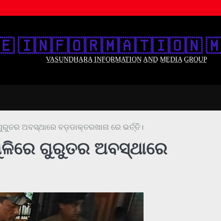
🇪‌ 🇮‌🇳‌🇫‌🇴‌🇷‌🇲‌🇦‌🇹‌🇮‌🇴‌🇳‌ 🇲
V̲A̲S̲U̲N̲D̲H̲A̲R̲A̲ I̲N̲F̲O̲R̲M̲A̲T̲I̲O̲N̲ A̲N̲D̲ M̲E̲D̲I̲A̲ G̲R̲O̲U̲P̲
ରୁତର ଅବସ୍ଥାରେ ବଡ଼ଡାକ୍ତରଖାନା ରେ ଭର୍ତ୍ତି।
ଳିରେ ଗୁରୁତର ଅବସ୍ଥାରେ