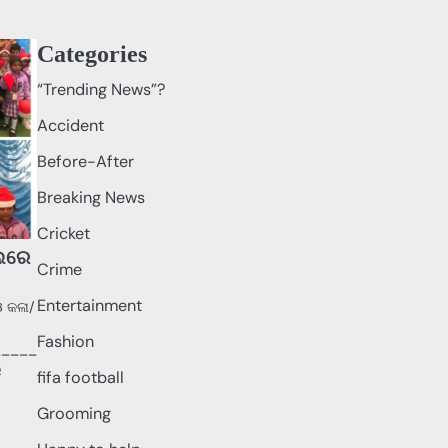
Categories
“Trending News”?
Accident
Before-After
Breaking News
Cricket
ୁଲରେ
Crime
Entertainment
ଓ କଳା/
Fashion
_____
ର
fifa football
Grooming