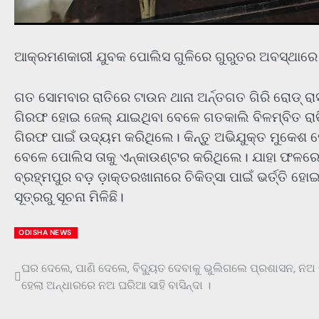
ଆକ୍ରମଣକାରୀ ଯୁବକ ପୋଲିସ ଗୁଳିରେ ଗୁରୁତର ଅବସ୍ଥାରେ ବଡ
ଗତ ସୋମବାର ରାତିରେ ଟାଉନ ଥାନା ଅର୍ନ୍ତଗତ ଗିରି ରୋଡ୍ ର
ଗିରଫ ହୋଇ ଜେଲ୍ ଯାଇଥିବା ବେଳେ ଗତକାଲି ବିଳମ୍ବିତ ରାତ
ଗିରଫ ପାଇଁ ଉଦ୍ୟମ କରିଥିଲେ। କିନ୍ତୁ ଅଭିଯୁକ୍ତ ମୁକେଶ ପ
ବେଳେ ପୋଲିସ ତାକୁ ଏନ୍କାଉଣ୍ଟର କରିଥିଲେ। ଯାହା ଫଳରେ ତ
ବ୍ରହ୍ମପୁର ବଡ଼ ଡ଼ାକ୍ତରଖାନାରେ ଚିକିତ୍ସା ପାଇଁ ଭର୍ତ୍ତି ହ
ସୂତ୍ରରୁ ସୂଚନା ମିଳିଛି।
ODISHA NEWS
ଘର ଦେଲେ, ପାଣି ଦେଲେ, ବିଦ୍ୟୁତ ଦେବାକୁ ଭୁଲିଗଲେ ପ୍ରଶାସନ, ନଅ ବ
Post
ହେଲା ଅନ୍ଧାରରେ ନଅ ଘରିଆ ସାହି ବାସିନ୍ଦା ।
navigation