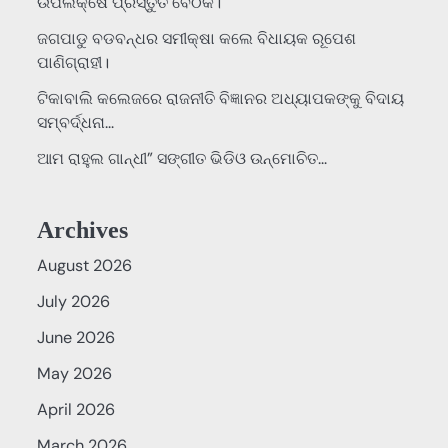
ଉପଲକ୍ଷେ ପ୍ରସ୍ତୁତି ବୈଠକ।
ଜଗପାଡୁ ବଡବନ୍ଧର ସମୀକ୍ଷା କଲେ ବିଧାୟକ ରୂପେଶ
ପାଣିଗ୍ରାହୀ।
ଟିକାବାଲି କଲେଜରେ ରାଜନୀତି ବିଜ୍ଞାନର ଅଧ୍ୟାପକଙ୍କୁ ବିଦାୟ
ସମ୍ବର୍ଦ୍ଧନା…
ଆମ ରାହୁଲ ଗାନ୍ଧୀ” ସଙ୍ଗୀତ ଭିଡିଓ ଉନ୍ମୋଚିତ…
Archives
August 2026
July 2026
June 2026
May 2026
April 2026
March 2026