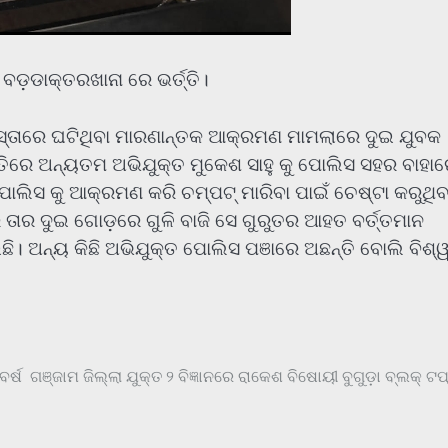
଼ଡାକ୍ତରଖାନା ରେ ଭର୍ତ୍ତି।
ାସ୍ତାରେ ଘଟିଥିବା ମାରଣାନ୍ତକ ଆକ୍ରମଣ ମାମଲାରେ ଦୁଇ ଯୁବକ
ିରେ ଅନ୍ୟତମ ଅଭିଯୁକ୍ତ ମୁକେଶ ସାହୁ କୁ ପୋଲିସ ସହର ବାହା
ୋଲିସ କୁ ଆକ୍ରମଣ କରି ଚମ୍ପଟ୍ ମାରିବା ପାଇଁ ଚେଷ୍ଟା କରୁଥିବ
ାର ଦୁଇ ଗୋଡ଼ରେ ଗୁଳି ବାଜି ସେ ଗୁରୁତର ଆହତ ବର୍ତ୍ତମାନ
ୋଇଛି। ଅନ୍ୟ କିଛି ଅଭିଯୁକ୍ତ ପୋଲିସ ପଞାରେ ଅଛନ୍ତି ବୋଲି ବିଶ୍
ର୍ଷ
ଗଞ୍ଜାମ ଜିଲ୍ଲା ଯୁକ୍ତ ୨ ବିଜ୍ଞାନରେ ରାକେଶ ବିଷୋୟୀ ବୁଗୁଡ଼ା ବ୍ଲକ୍ ଟ