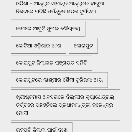
ଓଡିଶା - ଆନ୍ଧ୍ର ସୀମାନ୍ତ ଆନ୍ଧ୍ରର ବାରୁଆ
ନିକଟରେ ଘଟିଛି ମର୍ମନ୍ତୁଦ ସଡକ ଦୁର୍ଘଟଣା
କାମରେ ଆସୁନି ସୁଲଭ ଶୌଚାଳୟ
କୋଟିଆ ଓଡ଼ିଶାର ଅଂଶ
କୋରାପୁଟ
କୋରାପୁଟ ଜିଲ୍ଲାର ପଞ୍ଚାୟତ ସମିତି
କୋରାପୁଟରେ କାଶ୍ମୀର ଶୈଳୀ ଟୁରିଜମ: ଆୟ
ଖ୍ରୀଷ୍ଟମାସ ଅବସରରେ ଦିଲ୍ଲୀର କ୍ୟାଥେଡ୍ରାଲ୍
ଚର୍ଚ୍ଚରେ ପହଞ୍ଚିଲେ ପ୍ରଧାନମନ୍ତ୍ରୀ ନରେନ୍ଦ୍ର
ମୋଦୀ
ଗଜପତି ଜିଲ୍ଲା ପାଇଁ ଦୁଃଖ