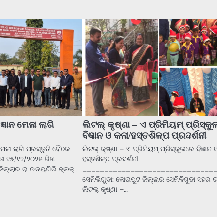
ଜ୍ଞାନ ମେଳା ଲାଗି
ଲିଟଲ୍ କୃଷ୍ଣା – ଏ ପ୍ରିମିୟମ୍ ପ୍ରିସ୍କ
ବିଜ୍ଞାନ ଓ କଳା/ହସ୍ତଶିଳ୍ପ ପ୍ରଦର୍ଶନୀ
 ମେଳା ଲାଗି ପ୍ରସ୍ତୁତି ବୈଠକ
ଲିଟଲ୍ କୃଷ୍ଣା – ଏ ପ୍ରିମିୟମ୍ ପ୍ରିସ୍କୁଲରେ ବିଜ୍ଞାନ 
ତା ୧୫/୧୨/୨୦୨୫ ରିଖ
ହସ୍ତଶିଳ୍ପ ପ୍ରଦର୍ଶନୀ
ିଲ୍ଲାର ରା ଉଦୟଗିରି ବ୍ଲକ୍…
______________________________
ସେମିଲିଗୁଡା: କୋରାପୁଟ ଜିଲ୍ଲାର ସେମିଳିଗୁଡା ସହର 
ଲିଟଲ୍ କୃଷ୍ଣା –…