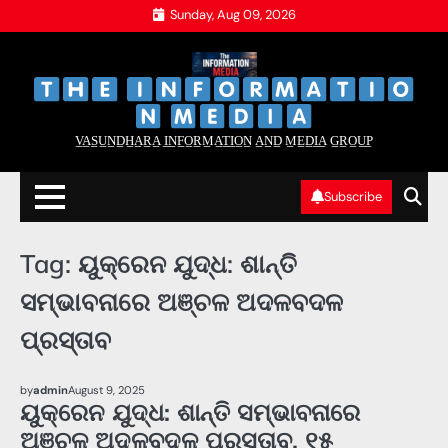
Skip
Sunday, Aug 09, 2026
to
content
‌
‌
V̲A̲S̲U̲N̲D̲H̲A̲R̲A̲ I̲N̲F̲O̲R̲M̲A̲T̲I̲O̲N̲ A̲N̲D̲ M̲E̲D̲I̲A̲ G̲R̲O̲U̲P̲
Subscribe
Tag:
ୟୁକ୍ରେନ ଯୁଦ୍ଧ: ଶାନ୍ତି
ସମ୍ଭାବନାରେ ଅଞ୍ଚଳ ଅଦଳବଦଳ
ପ୍ରସ୍ତାବ
LATEST NEWS
WORLD
by
admin
August 9, 2025
ୟୁକ୍ରେନ ଯୁଦ୍ଧ: ଶାନ୍ତି ସମ୍ଭାବନାରେ
ଅଞ୍ଚଳ ଅଦଳବଦଳ ପ୍ରସ୍ତାବ, ୧୫