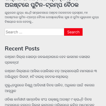
ଅଗଷ୍ଟରେ ପୁଟିନ-ଟ୍ରମ୍ପ ବୈଠକ
ୟୁକ୍ରେନ ଯୁଦ୍ଧ: ଶାନ୍ତି ସମ୍ଭାବନାରେ ଅଞ୍ଚଳ ଅଦଳବଦଳ ପ୍ରସ୍ତାବ, ୧୫
ଅଗଷ୍ଟରେ ପୁଟିନ-ଟ୍ରମ୍ପ ବୈଠକ ମୋସ୍କୋ/କିଭ: ରୁଷ ଓ ପୁଟିନ ୟୁକ୍ରେନ ଯୁଦ୍ଧ
ବିଷୟରେ କଥା ହେବାକୁ…
Search
for:
Recent Posts
ଗଞ୍ଜାମ ଜିଲ୍ଲା ସୋରଡ଼ା ଜଳଭଣ୍ଡାରରେ ହେବ ଭାସମାନ ସୋଲାର
ପ୍ରକଳ୍ପ!
ଗଞ୍ଜାମ ଜିଲ୍ଲାରେ ଆସିକା ପୋଲିସର ବଡ଼ ଆକ୍ସନଚୋରି ମାମଲାରେ ୩
ଅଭିଯୁକ୍ତ ଗିରଫ, ୫ଟି ବାଇକ୍ ଜବତଭଏସ୍‌ଓଭର୍:
ମୁକୁନ୍ଦପୁରରେ ବିଶ୍ୱ ଆଦିବାସୀ ଦିବସ ପାଳିତ, ଅଧିକାର ପାଇଁ ଏକତାର
ଆହ୍ୱାନ
ଓଡିଶା କର୍ମଜୀବୀ ସାମ୍ବାଦିକ ସଂଘ ପକ୍ଷରୁ ଅଗଷ୍ଟ ୯ କ୍ରାନ୍ତି ଦିବସ
ଅବସରରେ ବରଗଡ ଜିଲ୍ଲା କାରାଗାର ପରିସରରେ କବିତା ପାଠୋତ୍ସବ