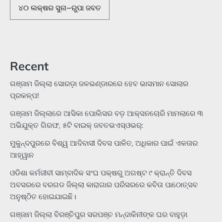
୪୦ ଲକ୍ଷର ସୁନା–ରୁପା ଜବତ
Recent
ଗଞ୍ଜାମ ଜିଲ୍ଲା ସୋରଡ଼ା ଜଳଭଣ୍ଡାରରେ ହେବ ଭାସମାନ ସୋଲାର
ପ୍ରକଳ୍ପ!
ଗଞ୍ଜାମ ଜିଲ୍ଲାରେ ଆସିକା ପୋଲିସର ବଡ଼ ଆକ୍ସନଚୋରି ମାମଲାରେ ୩
ଅଭିଯୁକ୍ତ ଗିରଫ, ୫ଟି ବାଇକ୍ ଜବତଭଏସ୍‌ଓଭର୍:
ମୁକୁନ୍ଦପୁରରେ ବିଶ୍ୱ ଆଦିବାସୀ ଦିବସ ପାଳିତ, ଅଧିକାର ପାଇଁ ଏକତାର
ଆହ୍ୱାନ
ଓଡିଶା କର୍ମଜୀବୀ ସାମ୍ବାଦିକ ସଂଘ ପକ୍ଷରୁ ଅଗଷ୍ଟ ୯ କ୍ରାନ୍ତି ଦିବସ
ଅବସରରେ ବରଗଡ ଜିଲ୍ଲା କାରାଗାର ପରିସରରେ କବିତା ପାଠୋତ୍ସବ
ଅନୁଷ୍ଠିତ ହୋଇଯାଇଛି।
ଗଞ୍ଜାମ ଜିଲ୍ଲା ବିରଞ୍ଚିପୁର ସରପଞ୍ଚ ମନ୍ଦାକିନୀଙ୍କ ଘର ବାହୁଡ଼ା