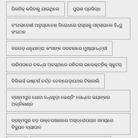
ପିକନିକ୍‌ କରିବାକୁ ଯାଇଥିଲେ
ପୁରାଣ ପ୍ରସିଦ୍ଧ
ବଂଗଲାଦେଶୀ ଅନୁପ୍ରବେଶ ବିରୋଧରେ ରାସ୍ତାକୁ ଓହ୍ଲାଇଲେ ହିନ୍ଦୁ
ସଂଗଠନ
ବରଗଡ଼ ଧନୁଯାତ୍ରା: କଂସଙ୍କ ଦରବାରରେ ମୁଖ୍ୟମନ୍ତ୍ରୀ
ବାରିପଦାରେ ଚଳନ୍ତା ଅବସ୍ଥାରେ ଜଳିଗଲା ଇଲେକ୍ଟ୍ରିକ୍ ସ୍କୁଟର୍
ବିଲିଭର୍ସ ଇଷ୍ଟର୍ଣ ଚର୍ଚ୍ଚ ତେଙ୍ଗେଡ଼ାପଥର ଟିକାବାଲି
ବ୍ରହ୍ମପୁର ଧୋବା ବନ୍ଧହୁଡ଼ା ଭେଣ୍ଡିଂ ଜୋନ୍‌ରେ ଭୟଙ୍କର
ଅଗ୍ନିକାଣ୍ଡ
ବ୍ରହ୍ମପୁର ବଡ଼ ଡାକ୍ତରଖାନାରେ ଅସ୍ତ୍ରୋପଚାର ସମୟରେ
ବିଦ୍ୟୁତ ବ୍ୟାଘାତ