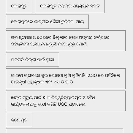
କୋରାପୁଟ
କୋରାପୁଟ ଜିଲ୍ଲାର ପଞ୍ଚାୟତ ସମିତି
କୋରାପୁଟରେ କାଶ୍ମୀର ଶୈଳୀ ଟୁରିଜମ: ଆୟ
ଖ୍ରୀଷ୍ଟମାସ ଅବସରରେ ଦିଲ୍ଲୀର କ୍ୟାଥେଡ୍ରାଲ୍ ଚର୍ଚ୍ଚରେ
ପହଞ୍ଚିଲେ ପ୍ରଧାନମନ୍ତ୍ରୀ ନରେନ୍ଦ୍ର ମୋଦୀ
ଗଜପତି ଜିଲ୍ଲା ପାଇଁ ଦୁଃଖ
ଗାଇବା ଗ୍ରାମରେ ଦୁଇ ଗୋଷ୍ଠୀ ମୁହାଁ ମୁହିଁରାତି 12.30 ରେ ପହଁଚିଲେ
ଆରକ୍ଷୀ ଅଧିକ୍ଷକ ଏବଂ ଏସ ଡି ପି ଓ
ଛାତ୍ର ମୃତ୍ୟୁ ପାଇଁ KIIT ବିଶ୍ୱବିଦ୍ୟାଳୟର 'ଅବୈଧ
କାର୍ଯ୍ୟକଳାପ'କୁ ଦାୟୀ କରିଛି UGC ପ୍ୟାନେଲ
ଜଣେ ମୃତ