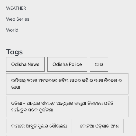
WEATHER
Web Series
World
Tags
Odisha News
Odisha Police
ଆର
ଇଡିତାଲ୍ ୨୦୨୫ ଅବସରରେ କବିତା ଆସର କବି ର ଭାଷା ନିରବତା ର
ଭାଷା
ଓଡିଶା - ଆନ୍ଧ୍ର ସୀମାନ୍ତ ଆନ୍ଧ୍ରର ବାରୁଆ ନିକଟରେ ଘଟିଛି
ମର୍ମନ୍ତୁଦ ସଡକ ଦୁର୍ଘଟଣା
କାମରେ ଆସୁନି ସୁଲଭ ଶୌଚାଳୟ
କୋଟିଆ ଓଡ଼ିଶାର ଅଂଶ