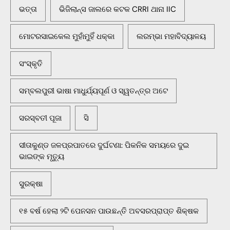
ଭତ୍ତା
ଭିଜିଲାନ୍ସ ଜାଲରେ କଟକ CRRI ଥାନା IIC
ମୋଟରସାଇକେଲ ମୁହାଁମୁହିଁ ଧକ୍କା
ଲରମ୍ଭା ମହାବିଦ୍ୟାଳୟ
ସଂସ୍କୃତି
ସମ୍ବଲପୁରୀ ଭାଷା ମାଧୁର୍ଯ୍ୟପୂର୍ଣ ଓ ସ୍ୱତନ୍ତ୍ର ଅଟେ
ସରସ୍ବତୀ ପୂଜା
ସି
ସୀତାକୁଣ୍ଡ ଜଳପ୍ରପାତରେ ଦୁର୍ଘଟଣା: ପିକନିକ ସମୟରେ ଦୁଇ
ଭାଇଙ୍କ ମୃତ୍ୟୁ
ସୁରକ୍ଷା
୧୫ ବର୍ଷ ହେଲା ୨ଟି ପେନସନ ପାଉଛନ୍ତି ଅବସରପ୍ରାପ୍ତ ଶିକ୍ଷକ