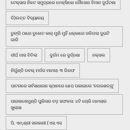
ଟେକ୍ସାସ ନିକଟ ସମୁଦ୍ରରେ ମେକ୍ସିକୋ ନୌସେନା ବିମାନ ଦୁର୍ଘଟଣା
ଡି)ଉଚ୍ଚ ବିଦ୍ୟାଳୟ
ଡୁଙ୍ଗି ଠାରେ ବୁଲେଟ କାର୍ ମୁହାଁ ମୁହିଁ ଧକ୍କାରେ ଜଳିଗଲା ଦୁଇଟି
ଗାଡି
ଦୀର୍ଘ ମାସ ବିତିଲା
ଦୁର୍ଗମ ରେ ଦୁର୍ଦ୍ଦଶା
ନକ୍ସଲ
ନିର୍ଗୁଣ୍ଡି ଡବଲ୍ ମର୍ଡର ମାମଲା: ୩ ଗିରଫ
ପାଟନାରେ ସର୍ବସାଧାରଣ ସ୍ଥାନରେ ଛେପ ପକାଇଲେ ‘ନଗରଶତ୍ରୁ’
ପାରଳାଖେମୁଣ୍ଡି ପୁଲିସର ବଡ଼ ସଫଳତା: ୪ଟି ଚୋରି ମାମଲାର
ଖୁଲାସା
ପି. ଏମ୍.ଶ୍ରୀ ସରକାରୀ (ଏସ.ଏସ