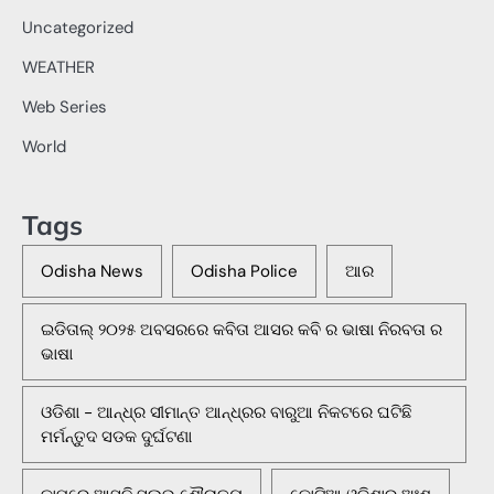
Uncategorized
WEATHER
Web Series
World
Tags
Odisha News
Odisha Police
ଆର
ଇଡିତାଲ୍ ୨୦୨୫ ଅବସରରେ କବିତା ଆସର କବି ର ଭାଷା ନିରବତା ର
ଭାଷା
ଓଡିଶା - ଆନ୍ଧ୍ର ସୀମାନ୍ତ ଆନ୍ଧ୍ରର ବାରୁଆ ନିକଟରେ ଘଟିଛି
ମର୍ମନ୍ତୁଦ ସଡକ ଦୁର୍ଘଟଣା