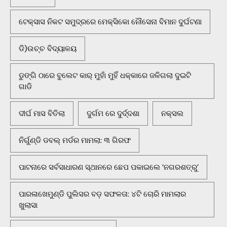
ଟେକ୍ସାସ ନିକଟ ସମୁଦ୍ରରେ ମେକ୍ସିକୋ ନୌସେନା ବିମାନ ଦୁର୍ଘଟଣା
ଡି)ଉଚ୍ଚ ବିଦ୍ୟାଳୟ
ଡୁଙ୍ଗି ଠାରେ ବୁଲେଟ କାର୍ ମୁହାଁ ମୁହିଁ ଧକ୍କାରେ ଜଳିଗଲା ଦୁଇଟି
ଗାଡି
ଦୀର୍ଘ ମାସ ବିତିଲା
ଦୁର୍ଗମ ରେ ଦୁର୍ଦ୍ଦଶା
ନକ୍ସଲ
ନିର୍ଗୁଣ୍ଡି ଡବଲ୍ ମର୍ଡର ମାମଲା: ୩ ଗିରଫ
ପାଟନାରେ ସର୍ବସାଧାରଣ ସ୍ଥାନରେ ଛେପ ପକାଇଲେ ‘ନଗରଶତ୍ରୁ’
ପାରଳାଖେମୁଣ୍ଡି ପୁଲିସର ବଡ଼ ସଫଳତା: ୪ଟି ଚୋରି ମାମଲାର
ଖୁଲାସା