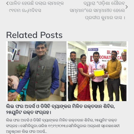
ପାଳିତ ହେଉଛି ଦଲାଇ ଲାମାଙ୍କ
ଦ୍ୱାରା “ଓଡ଼ିଶା ଗୌରବ
navigation
୯୧ତମ ଜନ୍ମଦିବସ
ସମ୍ମାନ”ରେ ସମ୍ମାନୀତ ହେଲେ
ପ୍ରଦୀପ କୁମାର ଦାସ ।
Related Posts
ଲିଭ ଫର ଅଦର୍ସ ଓ ଡିସିବି ବ୍ୟାଙ୍କର ମିଳିତ ରକ୍ତଦାନ ଶିବିର,
୨୫ୟୁନିଟ ରକ୍ତ ସଂଗ୍ରହ।
ଲିଭ ଫର ଅଦର୍ସ ଓ ଡିସିବି ବ୍ୟାଙ୍କର ମିଳିତ ରକ୍ତଦାନ ଶିବିର, ୨୫ୟୁନିଟ ରକ୍ତ
ସଂଗ୍ରହ। ସେମିଳିଗୁଡା.ତାରିଖ ୧୯,୧୨,୨୦୨୫,ସେମିଳିଗୁଡାର ଅଗ୍ରଣୀ ସ୍ବେଛାସେବୀ
ଅନୁଷ୍ଠାନ ଲିଭ ଫର ଅଦର୍ସ…