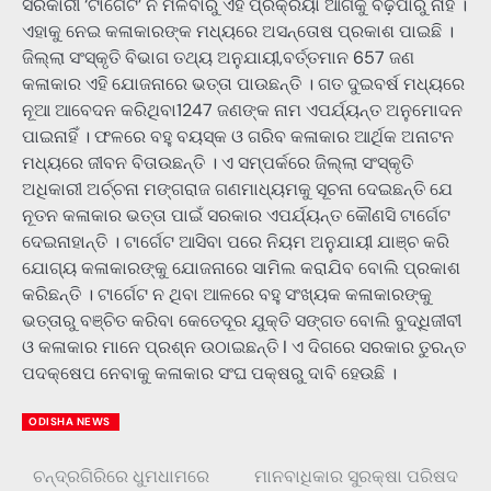
ସରକାରୀ ‘ଟାର୍ଗେଟ’ ନ ମିଳିବାରୁ ଏହି ପ୍ରକ୍ରିୟା ଆଗକୁ ବଢ଼ିପାରୁ ନାହିଁ ।
ଏହାକୁ ନେଇ କଳାକାରଙ୍କ ମଧ୍ୟରେ ଅସନ୍ତୋଷ ପ୍ରକାଶ ପାଇଛି ।
ଜିଲ୍ଲା ସଂସ୍କୃତି ବିଭାଗ ତଥ୍ୟ ଅନୁଯାୟୀ,ବର୍ତ୍ତମାନ 657 ଜଣ
କଳାକାର ଏହି ଯୋଜନାରେ ଭତ୍ତା ପାଉଛନ୍ତି । ଗତ ଦୁଇବର୍ଷ ମଧ୍ୟରେ
ନୂଆ ଆବେଦନ କରିଥିବା1247 ଜଣଙ୍କ ନାମ ଏପର୍ଯ୍ୟନ୍ତ ଅନୁମୋଦନ
ପାଇନାହିଁ । ଫଳରେ ବହୁ ବୟସ୍କ ଓ ଗରିବ କଳାକାର ଆର୍ଥିକ ଅନାଟନ
ମଧ୍ୟରେ ଜୀବନ ବିତାଉଛନ୍ତି । ଏ ସମ୍ପର୍କରେ ଜିଲ୍ଲା ସଂସ୍କୃତି
ଅଧିକାରୀ ଅର୍ଚ୍ଚନା ମଙ୍ଗରାଜ ଗଣମାଧ୍ୟମକୁ ସୂଚନା ଦେଇଛନ୍ତି ଯେ
ନୂତନ କଳାକାର ଭତ୍ତା ପାଇଁ ସରକାର ଏପର୍ଯ୍ୟନ୍ତ କୌଣସି ଟାର୍ଗେଟ
ଦେଇନାହାନ୍ତି । ଟାର୍ଗେଟ ଆସିବା ପରେ ନିୟମ ଅନୁଯାୟୀ ଯାଞ୍ଚ କରି
ଯୋଗ୍ୟ କଳାକାରଙ୍କୁ ଯୋଜନାରେ ସାମିଲ କରାଯିବ ବୋଲି ପ୍ରକାଶ
କରିଛନ୍ତି । ଟାର୍ଗେଟ ନ ଥିବା ଆଳରେ ବହୁ ସଂଖ୍ୟକ କଳାକାରଙ୍କୁ
ଭତ୍ତାରୁ ବଞ୍ଚିତ କରିବା କେତେଦୂର ଯୁକ୍ତି ସଙ୍ଗତ ବୋଲି ବୁଦ୍ଧିଜୀବୀ
ଓ କଳାକାର ମାନେ ପ୍ରଶ୍ନ ଉଠାଇଛନ୍ତି I ଏ ଦିଗରେ ସରକାର ତୁରନ୍ତ
ପଦକ୍ଷେପ ନେବାକୁ କଳାକାର ସଂଘ ପକ୍ଷରୁ ଦାବି ହେଉଛି ।
ODISHA NEWS
ଚନ୍ଦ୍ରଗିରିରେ ଧୁମଧାମରେ
ମାନବାଧିକାର ସୁରକ୍ଷା ପରିଷଦ
Post