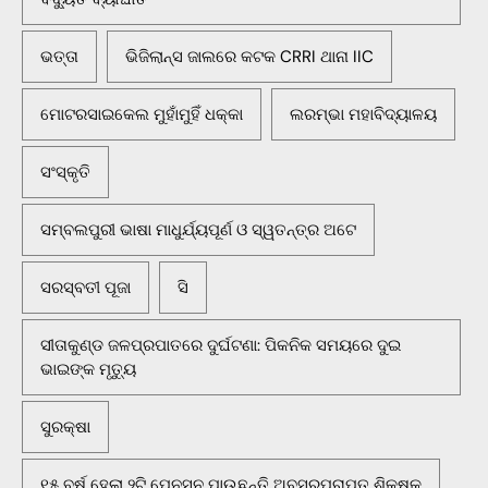
ଭତ୍ତା
ଭିଜିଲାନ୍ସ ଜାଲରେ କଟକ CRRI ଥାନା IIC
ମୋଟରସାଇକେଲ ମୁହାଁମୁହିଁ ଧକ୍କା
ଲରମ୍ଭା ମହାବିଦ୍ୟାଳୟ
ସଂସ୍କୃତି
ସମ୍ବଲପୁରୀ ଭାଷା ମାଧୁର୍ଯ୍ୟପୂର୍ଣ ଓ ସ୍ୱତନ୍ତ୍ର ଅଟେ
ସରସ୍ବତୀ ପୂଜା
ସି
ସୀତାକୁଣ୍ଡ ଜଳପ୍ରପାତରେ ଦୁର୍ଘଟଣା: ପିକନିକ ସମୟରେ ଦୁଇ
ଭାଇଙ୍କ ମୃତ୍ୟୁ
ସୁରକ୍ଷା
୧୫ ବର୍ଷ ହେଲା ୨ଟି ପେନସନ ପାଉଛନ୍ତି ଅବସରପ୍ରାପ୍ତ ଶିକ୍ଷକ