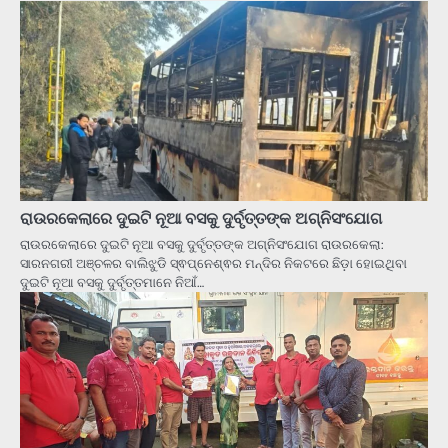
ରାଉରକେଲାରେ ଦୁଇଟି ନୂଆ ବସକୁ ଦୁର୍ବୃତ୍ତଙ୍କ ଅଗ୍ନିସଂଯୋଗ
ରାଉରକେଲାରେ ଦୁଇଟି ନୂଆ ବସକୁ ଦୁର୍ବୃତ୍ତଙ୍କ ଅଗ୍ନିସଂଯୋଗ ରାଉରକେଲା:
ସାରନଗରୀ ଅଞ୍ଚଳର ବାଲିଝୁଡି ସ୍ଵପ୍ନେଶ୍ଵର ମନ୍ଦିର ନିକଟରେ ଛିଡ଼ା ହୋଇଥିବା
ଦୁଇଟି ନୂଆ ବସକୁ ଦୁର୍ବୃତ୍ତମାନେ ନିଆଁ…