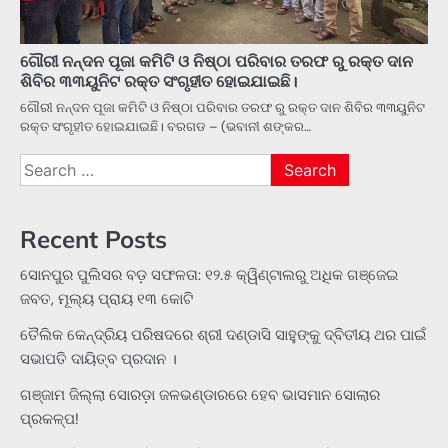
ଗୌରୀ ନନ୍ଦନ ପୂଜା କମିଟି ଓ ନିଷ୍ଠା ପରିବାର ତରଫ ରୁ ରକ୍ତ ଦାନ
ଶିବିର ୩୩ୟୁନିଟ ରକ୍ତ ସଂଗୃହୀତ ହୋଇଯାଇଛି।
ଗୌରୀ ନନ୍ଦନ ପୂଜା କମିଟି ଓ ନିଷ୍ଠା ପରିବାର ତରଫ ରୁ ରକ୍ତ ଦାନ ଶିବିର ୩୩ୟୁନିଟ
ରକ୍ତ ସଂଗୃହୀତ ହୋଇଯାଇଛି। ବରଗଡ – (ଭବାନୀ ଶଙ୍କର…
Search
for:
Recent Posts
ସୋନପୁର ପୁଲିସର ବଡ଼ ସଫଳତା: ୧୨.୫ କ୍ୱିଣ୍ଟାଲରୁ ଅଧିକ ଗଞ୍ଜେଇ
ଜବତ, ମୂଲ୍ୟ ପ୍ରାୟ ୧୩ କୋଟି
ତୈଲିକ କେନ୍ଦ୍ରିୟ ପରିଷଦରେ ଶ୍ରୀ ଦଣ୍ଡାସି ସାହୁଙ୍କୁ ଦ୍ବିତୀୟ ଥର ପାଇଁ
ସଭାପତି ଦାୟିତ୍ବ ପ୍ରଦାନ ।
ଗଞ୍ଜାମ ଜିଲ୍ଲା ସୋରଡ଼ା ଜଳଭଣ୍ଡାରରେ ହେବ ଭାସମାନ ସୋଲାର
ପ୍ରକଳ୍ପ!