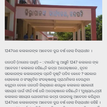
1247ଜଣ କଳାକାରଙ୍କ ଆବେଦନ ଦୁଇ ବର୍ଷ ହେଲା ବିଚାରାଧୀନ ।
ଗଜପତି (ମନୋଜ ପାଢ଼ୀ) – : ଟାର୍ଗେଟ କୁ ଆସୁନି 1247 କଳାକାର ଙ୍କ
ଆବେଦନ ! କଳାକାର ରହିଛନ୍ତି ଭତ୍ତା ଅପେକ୍ଷାରେ , ନୂତନ
ସରକାରଙ୍କ କଳାକାରଙ୍କ ପ୍ରତି ଦୃଷ୍ଟି ପଡିବ କେବେ ? ସରକାର
ଲୋକକଳା ଓ ସଂସ୍କୃତିର ସଂରକ୍ଷଣକୁ ପ୍ରାଥମିକତା ଦେଉଥିବା
କହୁଥିବା ବେଳେ ଗଜପତି ଜିଲ୍ଲାରେ ଶତାଧିକ କଳାକାର ସରକାରୀ
ସହାୟତା ପାଇଁ ଦୀର୍ଘ ବର୍ଷ ଧରି ଅପେକ୍ଷାରେ ରହିଛନ୍ତି I ‘ମୁଖ୍ୟମନ୍ତ୍ରୀ
କଳାକାର ସହାୟତା ଯୋଜନା’ରେ ଭତ୍ତା ପାଇବାକୁ ଆବେଦନ କରିଥିବା
1247ଜଣ କଳାକାରଙ୍କ ଆବେଦନ ଦୁଇ ବର୍ଷ ହେଲା ବିଚାରାଧୀନ ରହିଛି ।