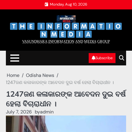
Skip
Monday, Aug 10, 2026
to
content
‌
‌
V̲A̲S̲U̲N̲D̲H̲A̲R̲A̲ I̲N̲F̲O̲R̲M̲A̲T̲I̲O̲N̲ A̲N̲D̲ M̲E̲D̲I̲A̲ G̲R̲O̲U̲P̲
Subscribe
Home
Odisha News
1247ଜଣ କଳାକାରଙ୍କ ଆବେଦନ ଦୁଇ ବର୍ଷ ହେଲା ବିଚାରାଧୀନ ।
1247ଜଣ କଳାକାରଙ୍କ ଆବେଦନ ଦୁଇ ବର୍ଷ
ହେଲା ବିଚାରାଧୀନ ।
July 7, 2026
by
admin