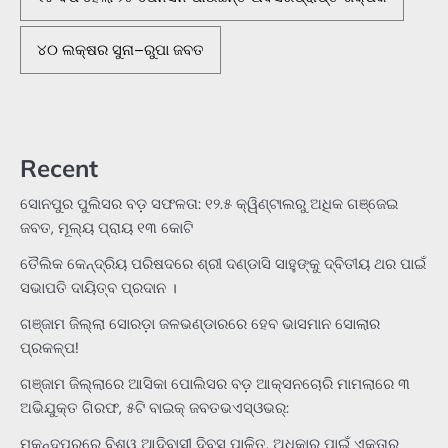
୪୦ ଲକ୍ଷର ସୁନା–ରୁପା ଜବତ
Recent
ସୋନପୁର ପୁଲିସର ବଡ଼ ସଫଳତା: ୧୨.୫ କ୍ୱିଣ୍ଟାଲରୁ ଅଧିକ ଗଞ୍ଜେଇ
ଜବତ, ମୂଲ୍ୟ ପ୍ରାୟ ୧୩ କୋଟି
ତୈଲିକ କେନ୍ଦ୍ରିୟ ପରିଷଦରେ ଶ୍ରୀ ଦଣ୍ଡାସି ସାହୁଙ୍କୁ ଦ୍ବିତୀୟ ଥର ପାଇଁ
ସଭାପତି ଦାୟିତ୍ବ ପ୍ରଦାନ ।
ଗଞ୍ଜାମ ଜିଲ୍ଲା ସୋରଡ଼ା ଜଳଭଣ୍ଡାରରେ ହେବ ଭାସମାନ ସୋଲାର
ପ୍ରକଳ୍ପ!
ଗଞ୍ଜାମ ଜିଲ୍ଲାରେ ଆସିକା ପୋଲିସର ବଡ଼ ଆକ୍ସନଚୋରି ମାମଲାରେ ୩
ଅଭିଯୁକ୍ତ ଗିରଫ, ୫ଟି ବାଇକ୍ ଜବତଭଏସ୍‌ଓଭର୍:
ମୁକୁନ୍ଦପୁରରେ ବିଶ୍ୱ ଆଦିବାସୀ ଦିବସ ପାଳିତ, ଅଧିକାର ପାଇଁ ଏକତାର