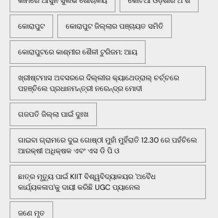
କାମରେ ଆସୁନି ସୁଲଭ ଶୌଚାଳୟ
କୋଟିଆ ଓଡ଼ିଶାର ଅଂଶ
କୋରାପୁଟ
କୋରାପୁଟ ଜିଲ୍ଲାର ପଞ୍ଚାୟତ ସମିତି
କୋରାପୁଟରେ କାଶ୍ମୀର ଶୈଳୀ ଟୁରିଜମ: ଆୟ
ଖ୍ରୀଷ୍ଟମାସ ଅବସରରେ ଦିଲ୍ଲୀର କ୍ୟାଥେଡ୍ରାଲ୍ ଚର୍ଚ୍ଚରେ
ପହଞ୍ଚିଲେ ପ୍ରଧାନମନ୍ତ୍ରୀ ନରେନ୍ଦ୍ର ମୋଦୀ
ଗଜପତି ଜିଲ୍ଲା ପାଇଁ ଦୁଃଖ
ଗାଇବା ଗ୍ରାମରେ ଦୁଇ ଗୋଷ୍ଠୀ ମୁହାଁ ମୁହିଁରାତି 12.30 ରେ ପହଁଚିଲେ
ଆରକ୍ଷୀ ଅଧିକ୍ଷକ ଏବଂ ଏସ ଡି ପି ଓ
ଛାତ୍ର ମୃତ୍ୟୁ ପାଇଁ KIIT ବିଶ୍ୱବିଦ୍ୟାଳୟର 'ଅବୈଧ
କାର୍ଯ୍ୟକଳାପ'କୁ ଦାୟୀ କରିଛି UGC ପ୍ୟାନେଲ
ଜଣେ ମୃତ