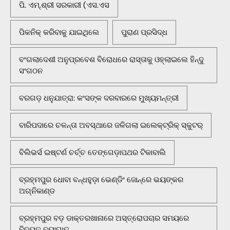
ପି. ଏମ୍.ଶ୍ରୀ ସରକାରୀ (ଏସ.ଏସ
ପିକନିକ୍‌ କରିବାକୁ ଯାଇଥିଲେ
ପୁରାଣ ପ୍ରସିଦ୍ଧ
ବଂଗଲାଦେଶୀ ଅନୁପ୍ରବେଶ ବିରୋଧରେ ରାସ୍ତାକୁ ଓହ୍ଲାଇଲେ ହିନ୍ଦୁ
ସଂଗଠନ
ବରଗଡ଼ ଧନୁଯାତ୍ରା: କଂସଙ୍କ ଦରବାରରେ ମୁଖ୍ୟମନ୍ତ୍ରୀ
ବାରିପଦାରେ ଚଳନ୍ତା ଅବସ୍ଥାରେ ଜଳିଗଲା ଇଲେକ୍ଟ୍ରିକ୍ ସ୍କୁଟର୍
ବିଲିଭର୍ସ ଇଷ୍ଟର୍ଣ ଚର୍ଚ୍ଚ ତେଙ୍ଗେଡ଼ାପଥର ଟିକାବାଲି
ବ୍ରହ୍ମପୁର ଧୋବା ବନ୍ଧହୁଡ଼ା ଭେଣ୍ଡିଂ ଜୋନ୍‌ରେ ଭୟଙ୍କର
ଅଗ୍ନିକାଣ୍ଡ
ବ୍ରହ୍ମପୁର ବଡ଼ ଡାକ୍ତରଖାନାରେ ଅସ୍ତ୍ରୋପଚାର ସମୟରେ
ବିଦ୍ୟୁତ ବ୍ୟାଘାତ