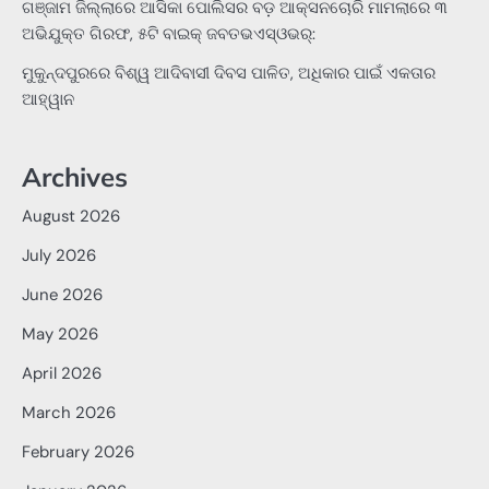
ଗଞ୍ଜାମ ଜିଲ୍ଲାରେ ଆସିକା ପୋଲିସର ବଡ଼ ଆକ୍ସନଚୋରି ମାମଲାରେ ୩
ଅଭିଯୁକ୍ତ ଗିରଫ, ୫ଟି ବାଇକ୍ ଜବତଭଏସ୍‌ଓଭର୍:
ମୁକୁନ୍ଦପୁରରେ ବିଶ୍ୱ ଆଦିବାସୀ ଦିବସ ପାଳିତ, ଅଧିକାର ପାଇଁ ଏକତାର
ଆହ୍ୱାନ
Archives
August 2026
July 2026
June 2026
May 2026
April 2026
March 2026
February 2026