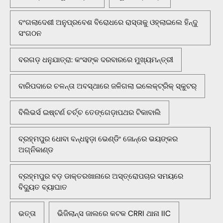
ବଂଗଲାଦେଶୀ ଅନୁପ୍ରବେଶ ବିରୋଧରେ ରାସ୍ତାକୁ ଓହ୍ଲାଇଲେ ହିନ୍ଦୁ
ସଂଗଠନ
ବରଗଡ଼ ଧନୁଯାତ୍ରା: କଂସଙ୍କ ଦରବାରରେ ମୁଖ୍ୟମନ୍ତ୍ରୀ
ବାରିପଦାରେ ଚଳନ୍ତା ଅବସ୍ଥାରେ ଜଳିଗଲା ଇଲେକ୍ଟ୍ରିକ୍ ସ୍କୁଟର୍
ବିଲିଭର୍ସ ଇଷ୍ଟର୍ଣ ଚର୍ଚ୍ଚ ତେଙ୍ଗେଡ଼ାପଥର ଟିକାବାଲି
ବ୍ରହ୍ମପୁର ଧୋବା ବନ୍ଧହୁଡ଼ା ଭେଣ୍ଡିଂ ଜୋନ୍‌ରେ ଭୟଙ୍କର
ଅଗ୍ନିକାଣ୍ଡ
ବ୍ରହ୍ମପୁର ବଡ଼ ଡାକ୍ତରଖାନାରେ ଅସ୍ତ୍ରୋପଚାର ସମୟରେ
ବିଦ୍ୟୁତ ବ୍ୟାଘାତ
ଭତ୍ତା
ଭିଜିଲାନ୍ସ ଜାଲରେ କଟକ CRRI ଥାନା IIC