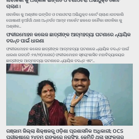
ଚାଲାଣ।
ନାବାଳିକା କୁ ଅଶ୍ଳୀଳ ଇଙ୍ଗିତ ଓ ଟଣାଓଟରା ଅଭିଯୁକ୍ତ କୋର୍ଟ ଚାଲାଣ।ଗତକାଲି
ଗୋଷାଣୀ ନୁଆଁଗାଁ ଥାନା ଅନ୍ତର୍ଗତ ଆମ୍ବ ମାର୍କେଟ ଛକରେ ଜନୈକା ନାବାଳିକା କୁ
ଅଶ୍ଳୀଳ…
ଫକୀରମୋହନ କଲେଜ ଛାତ୍ରୀଙ୍କ ଆତ୍ମହତ୍ୟା ଘଟଣାରେ ନ୍ୟାୟିକ
ତଦନ୍ତ ପାଇଁ ଧାରଣା
ଫକୀରମୋହନ କଲେଜ ଛାତ୍ରୀଙ୍କ ଆତ୍ମହତ୍ୟା ଘଟଣାରେ ନ୍ୟାୟିକ ତଦନ୍ତ ପାଇଁ
ଧାରଣା ଗଜପତି :୧୫/୭(ମନୋଜ) ଫକୀରମୋହନ ସ୍ଵୟଂଶାସିତ ମହାବିଦ୍ୟାଳୟର
ଛାତ୍ରୀଙ୍କ ଆତ୍ମହତ୍ୟା ଘଟଣାରେ ନ୍ୟାୟିକ ତଦନ୍ତ ଏବଂ…
ଗଞ୍ଜାମ ଜିଲ୍ଲା ଶିକ୍ଷକରୁ ଓଡ଼ିଶା ପ୍ରଶାସନିକ ଅଧିକାରୀ; OCS
ପରୀକ୍ଷାରେ ୨୪ତମ ରାଙ୍କରେ ନରସିଂହ, କେମିତି ଥିଲା ସଫଳତାର