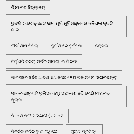
ଡି)ଉଚ୍ଚ ବିଦ୍ୟାଳୟ
ଡୁଙ୍ଗି ଠାରେ ବୁଲେଟ କାର୍ ମୁହାଁ ମୁହିଁ ଧକ୍କାରେ ଜଳିଗଲା ଦୁଇଟି
ଗାଡି
ଦୀର୍ଘ ମାସ ବିତିଲା
ଦୁର୍ଗମ ରେ ଦୁର୍ଦ୍ଦଶା
ନକ୍ସଲ
ନିର୍ଗୁଣ୍ଡି ଡବଲ୍ ମର୍ଡର ମାମଲା: ୩ ଗିରଫ
ପାଟନାରେ ସର୍ବସାଧାରଣ ସ୍ଥାନରେ ଛେପ ପକାଇଲେ ‘ନଗରଶତ୍ରୁ’
ପାରଳାଖେମୁଣ୍ଡି ପୁଲିସର ବଡ଼ ସଫଳତା: ୪ଟି ଚୋରି ମାମଲାର
ଖୁଲାସା
ପି. ଏମ୍.ଶ୍ରୀ ସରକାରୀ (ଏସ.ଏସ
ପିକନିକ୍‌ କରିବାକୁ ଯାଇଥିଲେ
ପୁରାଣ ପ୍ରସିଦ୍ଧ