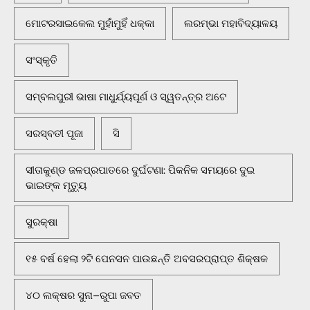
ମୋଟରସାଇକେଲ ମୁହାଁମୁହିଁ ଧକ୍କା
ଲରମ୍ଭା ମହାବିଦ୍ୟାଳୟ
ସଂସ୍କୃତି
ସମ୍ବଲପୁରୀ ଭାଷା ମାଧୁର୍ଯ୍ୟପୂର୍ଣ ଓ ସ୍ୱତନ୍ତ୍ର ଅଟେ
ସରସ୍ବତୀ ପୂଜା
ସି
ସୀତାକୁଣ୍ଡ ଜଳପ୍ରପାତରେ ଦୁର୍ଘଟଣା: ପିକନିକ ସମୟରେ ଦୁଇ
ଭାଇଙ୍କ ମୃତ୍ୟୁ
ସୁରକ୍ଷା
୧୫ ବର୍ଷ ହେଲା ୨ଟି ପେନସନ ପାଉଛନ୍ତି ଅବସରପ୍ରାପ୍ତ ଶିକ୍ଷକ
୪୦ ଲକ୍ଷର ସୁନା–ରୁପା ଜବତ