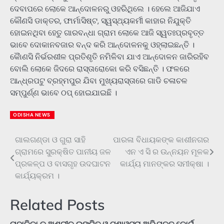
ଦେବାପରେ ଲୋକେ ଆନ୍ଦୋଳନରୁ ଓହରିଥିଲେ । ହେଲେ ଆଜିଯାଏ
କୌଣସି ଡାକ୍ତର, ଫାର୍ମାସିଷ୍ଟ, ସ୍ୱସ୍ଥ୍ୟକର୍ମୀ କାହାର ନିଯୁକ୍ତି
ହୋଇନଥିବା ହେତୁ ଗାରବନ୍ଧା ଗ୍ରାମ ଲୋକେ ଆଜି ସ୍ୱତଃପ୍ରବୃତ୍ତ
ଭାବେ ଦୋକାନବଜାର ବନ୍ଦ କରି ଆନ୍ଦୋଳନକୁ ଓହ୍ଲାଇଛନ୍ତି ।
କୋୖଣସି ନିର୍ଭରଶୀଳ ପ୍ରତିଶୃତି ନମିଳିବା ଯାଏ ଆନ୍ଦୋଳନ ଜାରିରହିବ
ବୋଲି ଲୋକେ ଜିଦରେ ରାସ୍ତାରୋକୋ କରି ବସିଛନ୍ତି । ଫଳରେ
ଆନ୍ଧ୍ରପଟୁ ବ୍ରହ୍ମପୁର ଯିବା ମୁଖ୍ୟରାସ୍ତାରେ ଗାଡି ଚଳାଚଳ
ସମ୍ପୁର୍ଣ୍ଣ ଭାବେ ଠପ୍ ହୋଇଯାଇଛି ।
ODISHA NEWS
ଗାଲଗଣ୍ଡା ଓ ଗୁରା ସାହି
ପାରଳା ବିଧାୟକଙ୍କ କାଶୀନଗର
Post
ଗ୍ରାମରେ ସୁରକ୍ଷିତ ପାନୀୟ ଜଳ
ଏନ ଏ ସି ର ଉନ୍ନୟନ ମୂଳକ
navigation
ପ୍ରକଳ୍ପ ଓ ବାସଗୃହ ଉଦଘାଟନ
କାର୍ଯ୍ୟ ମାନଙ୍କର ସମୀକ୍ଷା ।
କାର୍ଯ୍ୟକ୍ରମ ।
Related Posts
ନାବାଳିକା କୁ ଅଶ୍ଳୀଳ ଇଙ୍ଗିତ ଓ ଟଣାଓଟରା ଅଭିଯୁକ୍ତ କୋର୍ଟ