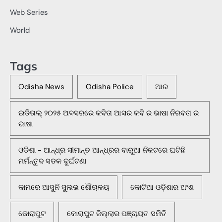
Web Series
World
Tags
Odisha News
Odisha Police
ଆର
ଇଡିତାଲ୍ ୨୦୨୫ ଅବସରରେ କବିତା ଆସର କବି ର ଭାଷା ନିରବତା ର
ଭାଷା
ଓଡିଶା - ଆନ୍ଧ୍ର ସୀମାନ୍ତ ଆନ୍ଧ୍ରର ବାରୁଆ ନିକଟରେ ଘଟିଛି
ମର୍ମନ୍ତୁଦ ସଡକ ଦୁର୍ଘଟଣା
କାମରେ ଆସୁନି ସୁଲଭ ଶୌଚାଳୟ
କୋଟିଆ ଓଡ଼ିଶାର ଅଂଶ
କୋରାପୁଟ
କୋରାପୁଟ ଜିଲ୍ଲାର ପଞ୍ଚାୟତ ସମିତି