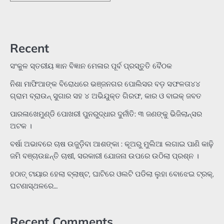
Recent
ସଂକୁଳ ସ୍ତରୀୟ ଜ୍ଞାନ ବିଜ୍ଞାନ ମେଳାର ପୂର୍ବ ପ୍ରସ୍ତୁତି ବୈଠକ
ନିଶା ମାଫିଆଙ୍କ ବିରୋଧରେ ଭଞ୍ଜନଗର ପୋଲିସର ବଡ଼ ସଫଳତା୪୪
ଗ୍ରାମ ବ୍ରାଉନ୍ ସୁଗାର ସହ ୪ ଅଭିଯୁକ୍ତ ଗିରଫ, କାର ଓ ବାଇକ୍ ଜବତ
ପାରଳାଖେମୁଣ୍ଡି ପୋଖରୀ ପୁନରୁଦ୍ଧାର ଦୁର୍ନୀତି: ୩ ଜଣଙ୍କୁ ଭିଜିଲାନ୍ସର
ଅଟକ ।
ବର୍ଷା ଅଭାବରେ ଚାଷ ଉଜୁଡ଼ିବା ଆଶଙ୍କା : କୂଅରୁ ମୁଲିଆ ଲଗାଇ ପାଣି କାଢ଼ି
ଜମି ବଞ୍ଚାଉଛନ୍ତି ଚାଷୀ, ସରକାରୀ ଯୋଜନା ଉପରେ ଉଠିଲା ପ୍ରଶ୍ନ ।
ହଠାତ୍‌ ଟାୟାର ହେଲା ବ୍ଲାଷ୍ଟ, ଘାଟିରେ ଓଲଟି ପଡିଲା ଲୁହା ବୋଝେଇ ଟ୍ରକ୍‌,
ଘଟଣାସ୍ଥଳରେ…
Recent Comments