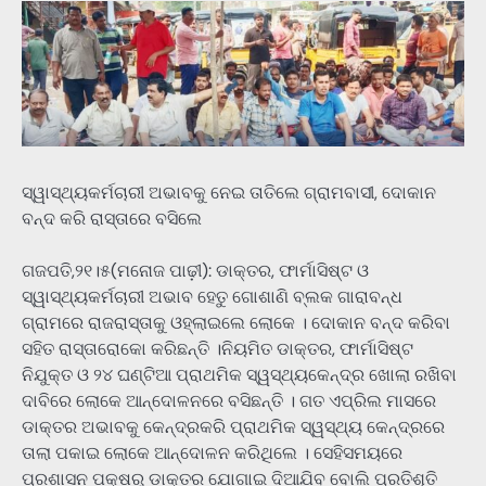
ସ୍ୱାସ୍ଥ୍ୟକର୍ମଚାରୀ ଅଭାବକୁ ନେଇ ତାତିଲେ ଗ୍ରାମବାସୀ, ଦୋକାନ
ବନ୍ଦ କରି ରାସ୍ତାରେ ବସିଲେ
ଗଜପତି,୨୧।୫(ମନୋଜ ପାଢ଼ୀ): ଡାକ୍ତର, ଫାର୍ମାସିଷ୍ଟ ଓ
ସ୍ୱାସ୍ଥ୍ୟକର୍ମଚାରୀ ଅଭାବ ହେତୁ ଗୋଶାଣି ବ୍ଲକ ଗାରାବନ୍ଧ
ଗ୍ରାମରେ ରାଜରାସ୍ତାକୁ ଓହ୍ଲାଇଲେ ଲୋକେ । ଦୋକାନ ବନ୍ଦ କରିବା
ସହିତ ରାସ୍ତାରୋକୋ କରିଛନ୍ତି ।ନିୟମିତ ଡାକ୍ତର, ଫାର୍ମାସିଷ୍ଟ
ନିଯୁକ୍ତ ଓ ୨୪ ଘଣ୍ଟିଆ ପ୍ରାଥମିକ ସ୍ୱସ୍ଥ୍ୟକେନ୍ଦ୍ର ଖୋଲା ରଖିବା
ଦାବିରେ ଲୋକେ ଆନ୍ଦୋଳନରେ ବସିଛନ୍ତି । ଗତ ଏପ୍ରିଲ ମାସରେ
ଡାକ୍ତର ଅଭାବକୁ କେନ୍ଦ୍ରକରି ପ୍ରାଥମିକ ସ୍ୱସ୍ଥ୍ୟ କେନ୍ଦ୍ରରେ
ତାଲା ପକାଇ ଲୋକେ ଆନ୍ଦୋଳନ କରିଥିଲେ । ସେହିସମୟରେ
ପ୍ରଶାସନ ପକ୍ଷରୁ ଡାକ୍ତର ଯୋଗାଇ ଦିଆଯିବ ବୋଲି ପ୍ରତିଶୃତି