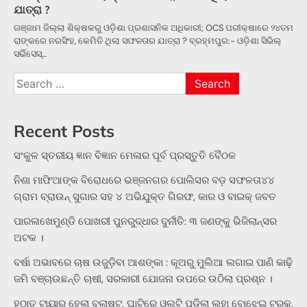
ଯାତ୍ରା ?
ଗଞ୍ଜାମ ଜିଲ୍ଲା ଶିକ୍ଷକରୁ ଓଡ଼ିଶା ପ୍ରଶାସନିକ ଅଧିକାରୀ; OCS ପରୀକ୍ଷାରେ ୨୪ତମ
ରାଙ୍କରେ ନରସିଂହ, କେମିତି ଥିଲା ସଫଳତାର ଯାତ୍ରା ? ବ୍ରହ୍ମପୁର:- ଓଡ଼ିଶା ସିଭିଲ୍
ସର୍ଭିସେସ୍…
Search
for:
Recent Posts
ସଂକୁଳ ସ୍ତରୀୟ ଜ୍ଞାନ ବିଜ୍ଞାନ ମେଳାର ପୂର୍ବ ପ୍ରସ୍ତୁତି ବୈଠକ
ନିଶା ମାଫିଆଙ୍କ ବିରୋଧରେ ଭଞ୍ଜନଗର ପୋଲିସର ବଡ଼ ସଫଳତା୪୪
ଗ୍ରାମ ବ୍ରାଉନ୍ ସୁଗାର ସହ ୪ ଅଭିଯୁକ୍ତ ଗିରଫ, କାର ଓ ବାଇକ୍ ଜବତ
ପାରଳାଖେମୁଣ୍ଡି ପୋଖରୀ ପୁନରୁଦ୍ଧାର ଦୁର୍ନୀତି: ୩ ଜଣଙ୍କୁ ଭିଜିଲାନ୍ସର
ଅଟକ ।
ବର୍ଷା ଅଭାବରେ ଚାଷ ଉଜୁଡ଼ିବା ଆଶଙ୍କା : କୂଅରୁ ମୁଲିଆ ଲଗାଇ ପାଣି କାଢ଼ି
ଜମି ବଞ୍ଚାଉଛନ୍ତି ଚାଷୀ, ସରକାରୀ ଯୋଜନା ଉପରେ ଉଠିଲା ପ୍ରଶ୍ନ ।
ହଠାତ୍‌ ଟାୟାର ହେଲା ବ୍ଲାଷ୍ଟ, ଘାଟିରେ ଓଲଟି ପଡିଲା ଲୁହା ବୋଝେଇ ଟ୍ରକ୍‌,