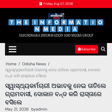
Skip
Friday, Aug 07, 2026
to
content
‌
‌
V̲A̲S̲U̲N̲D̲H̲A̲R̲A̲ I̲N̲F̲O̲R̲M̲A̲T̲I̲O̲N̲ A̲N̲D̲ M̲E̲D̲I̲A̲ G̲R̲O̲U̲P̲
Subscribe
Home
Odisha News
ସ୍ୱାସ୍ଥ୍ୟକର୍ମଚାରୀ ଅଭାବକୁ ନେଇ ତାତିଲେ ଗ୍ରାମବାସୀ, ଦୋକାନ
ବନ୍ଦ କରି ରାସ୍ତାରେ ବସିଲେ
ସ୍ୱାସ୍ଥ୍ୟକର୍ମଚାରୀ ଅଭାବକୁ ନେଇ ତାତିଲେ
ଗ୍ରାମବାସୀ, ଦୋକାନ ବନ୍ଦ କରି ରାସ୍ତାରେ
ବସିଲେ
May 21, 2026
by
admin