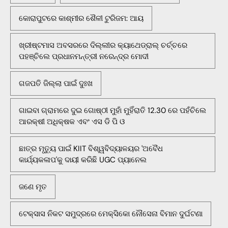
କୋରାପୁଟରେ କାଶ୍ମୀର ଶୈଳୀ ଟୁରିଜମ: ଆୟ
ଖ୍ରୀଷ୍ଟମାସ ଅବସରରେ ଦିଲ୍ଲୀର କ୍ୟାଥେଡ୍ରାଲ୍ ଚର୍ଚ୍ଚରେ
ପହଞ୍ଚିଲେ ପ୍ରଧାନମନ୍ତ୍ରୀ ନରେନ୍ଦ୍ର ମୋଦୀ
ଗଜପତି ଜିଲ୍ଲା ପାଇଁ ଦୁଃଖ
ଗାଇବା ଗ୍ରାମରେ ଦୁଇ ଗୋଷ୍ଠୀ ମୁହାଁ ମୁହିଁରାତି 12.30 ରେ ପହଁଚିଲେ
ଆରକ୍ଷୀ ଅଧିକ୍ଷକ ଏବଂ ଏସ ଡି ପି ଓ
ଛାତ୍ର ମୃତ୍ୟୁ ପାଇଁ KIIT ବିଶ୍ୱବିଦ୍ୟାଳୟର 'ଅବୈଧ
କାର୍ଯ୍ୟକଳାପ'କୁ ଦାୟୀ କରିଛି UGC ପ୍ୟାନେଲ
ଜଣେ ମୃତ
ଟେକ୍ସାସ ନିକଟ ସମୁଦ୍ରରେ ମେକ୍ସିକୋ ନୌସେନା ବିମାନ ଦୁର୍ଘଟଣା