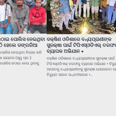
 ଉଠାଇ ପୋଲିସ ନେଇଥିବା
ଦକ୍ଷିଣ ଓଡିଶାରେ ବନ୍ୟପ୍ରାଣୀଙ୍କ
ାଠି ହେଲେ ଡଙ୍ଗରିଆ
ସୁରକ୍ଷା ପାଇଁ ଟିପିଏସ୍ଓଡିଏଲ୍ ତରଫର
ବ୍ୟାପକ ଅଭିଯାନ •
 ପୋଲିସ ନେଇଥିବା ବିରୋଧ କରି
 ରାୟଗଡ (ସ୍ୱ ପ୍ର ):
ଦକ୍ଷିଣ ଓଡିଶାରେ ବନ୍ୟପ୍ରାଣୀଙ୍କ ସୁରକ୍ଷା ପାଇଁ
 ପୋଲିସ ଉଠାଇ ନେଇ ଥିବାରୁ
ଟିପିଏସ୍ଓଡିଏଲ୍ ତରଫରୁ ବ୍ୟାପକ ଅଭିଯାନ • ବିଦ୍
ଆଘାତରୁ ବନ୍ୟପ୍ରାଣୀଙ୍କୁ ସୁରକ୍ଷା ଯୋଗାଇବା ପା
ବିଦ୍ୟୁତ ଲାଇନ ଉନ୍ନତୀକରଣ •…