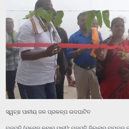
ସ୍ୱଚ୍ଛ ପାନୀୟ ଜଳ ପ୍ରକଳ୍ପ ଉଦଘାଟିତ
ଗଜପତି (ମନୋଜ କୁମାର ପାଢୀ): ଗଜପତି ଜିଲ୍ଲାର ରାୟଗଡ଼ ବ