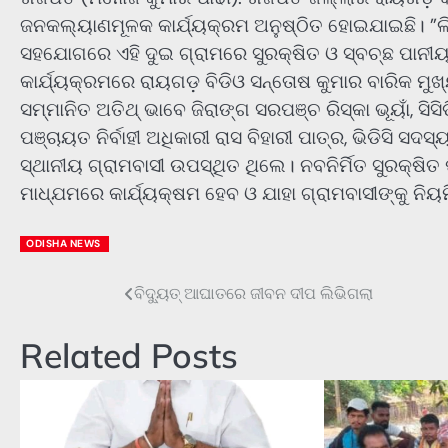
ଜନକଲ୍ୟାଣମୂଳକ କାର୍ଯ୍ୟକ୍ରମ ଅନୁଷ୍ଠିତ ହୋଇଯାଇଛି। ”ଲିନ
ସ‌ହ‌ଯୋଗରେ ଏହି ଦୁଇ ଗ୍ରାମରେ ସୁରକ୍ଷିତ ଓ ସ୍ବଚ୍ଛ ପାନୀୟ
କାର୍ଯ୍ୟକ୍ରମରେ ରାୟଗଡ଼ ବିଡିଓ ସନ୍ତୋଷ କୁମାର ବାରିକ 
ସମ୍ମାନିତ ଅତିଥ୍‌ ଭାବେ ଜିରାଙ୍ଗ ସରପଞ୍ଚ ରିସ୍କା ଭୂୟାଁ, ସି
ପଞ୍ଚାୟତ ନିର୍ବାହୀ ଅଧିକାରୀ ରାସ ବିହାରୀ ପାତ୍ର, ଭିଡିସି ସଦସ
ସ୍ଥାନୀୟ ଗ୍ରାମବାସୀ ଉପସ୍ଥିତ ଥିଲେ। ନବନିର୍ମିତ ସୁରକ୍
ମାଧ୍ଯମରେ କାର୍ଯ୍ୟକ୍ଷମ ହେବ ଓ ଯାହା ଗ୍ରାମବାସୀଙ୍କୁ ନି
ODISHA NEWS
ବିଦ୍ୟୁତ୍ ଆଘାତରେ ଜୀବନ ଦୀପ ଲିଭିଗଲା
Post
navigation
Related Posts