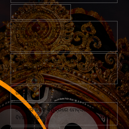
ଗଜପତି ଜିଲ୍ଲା ପାଇଁ ଦୁଃଖ
ଗାଇବା ଗ୍ରାମରେ ଦୁଇ ଗୋଷ୍ଠୀ ମୁହାଁ ମୁହିଁରାତି
12.30 ରେ ପହଁଚିଲେ ଆରକ୍ଷୀ ଅଧିକ୍ଷକ ଏବଂ
ଏସ ଡି ପି ଓ
ଛାତ୍ର ମୃତ୍ୟୁ ପାଇଁ KIIT ବିଶ୍ୱବିଦ୍ୟାଳୟର
'ଅବୈଧ କାର୍ଯ୍ୟକଳାପ'କୁ ଦାୟୀ କରିଛି UGC
ପ୍ୟାନେଲ
ଜଣେ ମୃତ
ଟେକ୍ସାସ ନିକଟ ସମୁଦ୍ରରେ ମେକ୍ସିକୋ ନୌସେନା
ବିମାନ ଦୁର୍ଘଟଣା