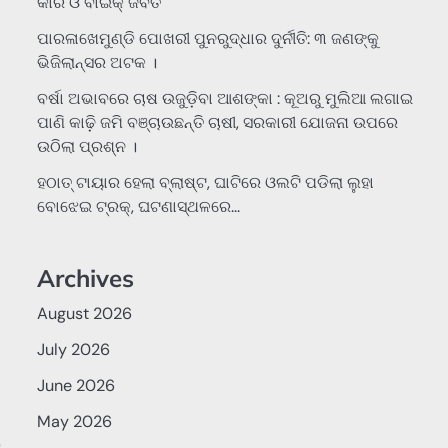
କାର ଓ ବାଇକ୍ ଜବତ
ପାରଳାଖେମୁଣ୍ଡି ପୋଖରୀ ପୁନରୁଦ୍ଧାର ଦୁର୍ନୀତି: ୩ ଜଣଙ୍କୁ
ଭିଜିଲାନ୍ସର ଅଟକ ।
ବର୍ଷା ଅଭାବରେ ଚାଷ ଉଜୁଡ଼ିବା ଆଶଙ୍କା : କୂଅରୁ ମୁଲିଆ ଲଗାଇ
ପାଣି କାଢ଼ି ଜମି ବଞ୍ଚାଉଛନ୍ତି ଚାଷୀ, ସରକାରୀ ଯୋଜନା ଉପରେ
ଉଠିଲା ପ୍ରଶ୍ନ ।
ହଠାତ୍‌ ଟାୟାର ହେଲା ବ୍ଲାଷ୍ଟ, ଘାଟିରେ ଓଲଟି ପଡିଲା ଲୁହା
ବୋଝେଇ ଟ୍ରକ୍‌, ଘଟଣାସ୍ଥଳରେ…
Archives
August 2026
July 2026
June 2026
May 2026
େ