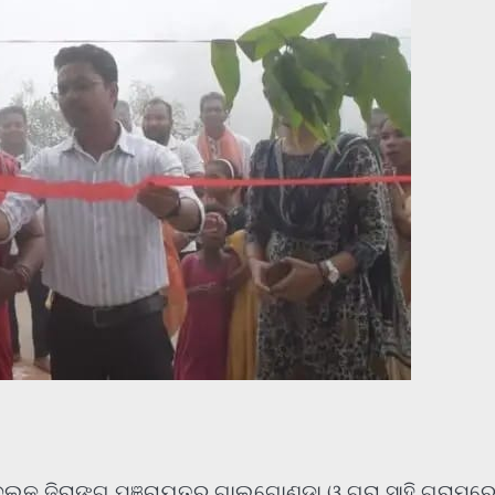
୍ଲକ ଜିରାଙ୍ଗ ପଞ୍ଚାୟତର ଗାଲଗୋଣ୍ଡା ଓ ଗୁରା ସାହି ଗ୍ରାମର