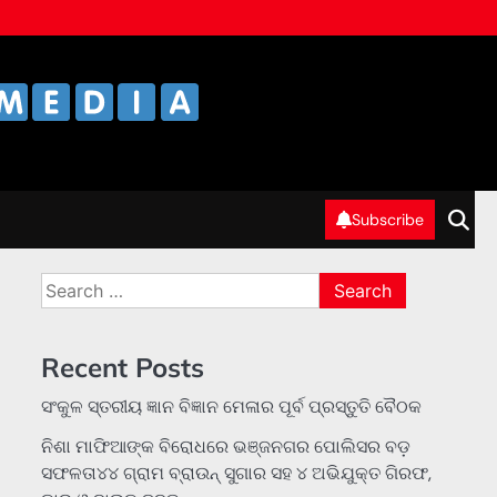
Subscribe
Search
for:
Recent Posts
ସଂକୁଳ ସ୍ତରୀୟ ଜ୍ଞାନ ବିଜ୍ଞାନ ମେଳାର ପୂର୍ବ ପ୍ରସ୍ତୁତି ବୈଠକ
ନିଶା ମାଫିଆଙ୍କ ବିରୋଧରେ ଭଞ୍ଜନଗର ପୋଲିସର ବଡ଼
ସଫଳତା୪୪ ଗ୍ରାମ ବ୍ରାଉନ୍ ସୁଗାର ସହ ୪ ଅଭିଯୁକ୍ତ ଗିରଫ,