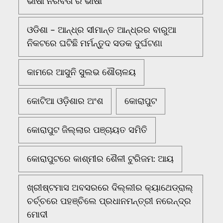
ଭାଷା ନିରବତା ର ଭାଷା
ଓଡିଶା - ଆନ୍ଧ୍ର ସୀମାନ୍ତ ଆନ୍ଧ୍ରର ବାରୁଆ
ନିକଟରେ ଘଟିଛି ମର୍ମନ୍ତୁଦ ସଡକ ଦୁର୍ଘଟଣା
କାମରେ ଆସୁନି ସୁଲଭ ଶୌଚାଳୟ
କୋଟିଆ ଓଡ଼ିଶାର ଅଂଶ
କୋରାପୁଟ
କୋରାପୁଟ ଜିଲ୍ଲାର ପଞ୍ଚାୟତ ସମିତି
କୋରାପୁଟରେ କାଶ୍ମୀର ଶୈଳୀ ଟୁରିଜମ: ଆୟ
ଖ୍ରୀଷ୍ଟମାସ ଅବସରରେ ଦିଲ୍ଲୀର କ୍ୟାଥେଡ୍ରାଲ୍
ଚର୍ଚ୍ଚରେ ପହଞ୍ଚିଲେ ପ୍ରଧାନମନ୍ତ୍ରୀ ନରେନ୍ଦ୍ର
ମୋଦୀ