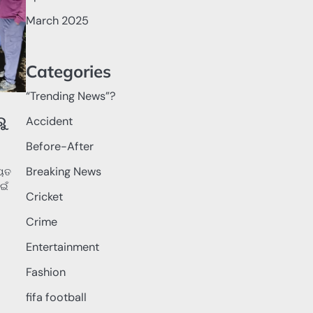
March 2025
Categories
“Trending News”?
ୁ
Accident
Before-After
Breaking News
ୟୁତ
ଇଁ
Cricket
Crime
Entertainment
Fashion
fifa football