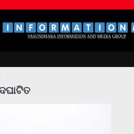
‌
‌
V̲A̲S̲U̲N̲D̲H̲A̲R̲A̲ I̲N̲F̲O̲R̲M̲A̲T̲I̲O̲N̲ A̲N̲D̲ M̲E̲D̲I̲A̲ G̲R̲O̲U̲P̲
ତ
ଦଘାଟିତ