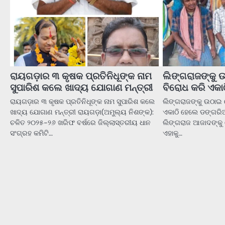
ରାୟଗଡ଼ାର ୩ କୃଷକ ପ୍ରତିନିଧୂଙ୍କ ନାମ
ଲିଙ୍ଗରାଜଙ୍କୁ
ସୁପାରିଶ କଲେ ଖାଦ୍ୟ ଯୋଗାଣ ମନ୍ତ୍ରୀ
ବିରୋଧ କରି ଏକ
ରାୟଗଡ଼ାର ୩ କୃଷକ ପ୍ରତିନିଧୂଙ୍କ ନାମ ସୁପାରିଶ କଲେ
ଲିଙ୍ଗରାଜଙ୍କୁ ଉଠାଇ
ଖାଦ୍ୟ ଯୋଗାଣ ମନ୍ତ୍ରୀ ରାୟଗଡ଼ା(ଅମୁଲ୍ୟ ନିଶଙ୍କ):
ଏକାଠି ହେଲେ ଡଙ୍ଗରିଆ
ଚଳିତ ୨୦୨୫-୨୬ ଖରିଫ ବର୍ଷରେ ଜିଲ୍ଲାସ୍ତରୀୟ ଧାନ
ଲିଙ୍ଗରାଜ ଆଜାଦଙ୍କୁ
ସଂଗ୍ରହ କମିଟି…
ଏହାକୁ…