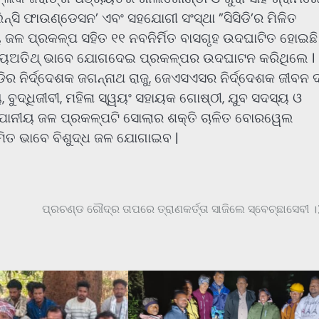
୍ସି ଫାଉଣ୍ଡେସନ’ ଏବଂ ସହଯୋଗୀ ସଂସ୍ଥା ”ସିସିଡି’ର ମିଳିତ
 ଜଳ ପ୍ରକଳ୍ପ ସହିତ ୧୧ ନବନିର୍ମିତ ବାସଗୃହ ଉଦଘାଟିତ ହୋଇଛି 
ମୁଖ୍ୟଅତିଥ୍ ଭାବେ ଯୋଗଦେଇ ପ୍ରକଳ୍ପର ଉଦଘାଟନ କରିଥିଲେ I
ସିଡିର ନିର୍ଦ୍ଦେଶକ ଜଗନ୍ନାଥ ରାଜୁ, ଜେଏସଏସର ନିର୍ଦ୍ଦେଶକ ଜୀବନ ଦ
୍ୟ, ବୁଦ୍ଧିଜୀବୀ, ମହିଳା ସ୍ୱୟଂ ସହାୟକ ଗୋଷ୍ଠୀ, ଯୁବ ସଦସ୍ୟ ଓ
ଷିତ ପାନୀୟ ଜଳ ପ୍ରକଳ୍ପଟି ସୋଲାର ଶକ୍ତି ଚାଳିତ ବୋରୱେଲ
ୟମିତ ଭାବେ ବିଶୁଦ୍ଧ ଜଳ ଯୋଗାଇବ |
ପ୍ରଚଣ୍ଡ ରୌଦ୍ର ତାପରେ ତ୍ରାଣକର୍ତ୍ତା ସାଜିଲେ ସ୍ବେଚ୍ଛାସେବୀ ।