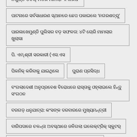
ପାଟନାରେ ସର୍ବସାଧାରଣ ସ୍ଥାନରେ ଛେପ ପକାଇଲେ ‘ନଗରଶତ୍ରୁ’
ପାରଳାଖେମୁଣ୍ଡି ପୁଲିସର ବଡ଼ ସଫଳତା: ୪ଟି ଚୋରି ମାମଲାର
ଖୁଲାସା
ପି. ଏମ୍.ଶ୍ରୀ ସରକାରୀ (ଏସ.ଏସ
ପିକନିକ୍‌ କରିବାକୁ ଯାଇଥିଲେ
ପୁରାଣ ପ୍ରସିଦ୍ଧ
ବଂଗଲାଦେଶୀ ଅନୁପ୍ରବେଶ ବିରୋଧରେ ରାସ୍ତାକୁ ଓହ୍ଲାଇଲେ ହିନ୍ଦୁ
ସଂଗଠନ
ବରଗଡ଼ ଧନୁଯାତ୍ରା: କଂସଙ୍କ ଦରବାରରେ ମୁଖ୍ୟମନ୍ତ୍ରୀ
ବାରିପଦାରେ ଚଳନ୍ତା ଅବସ୍ଥାରେ ଜଳିଗଲା ଇଲେକ୍ଟ୍ରିକ୍ ସ୍କୁଟର୍