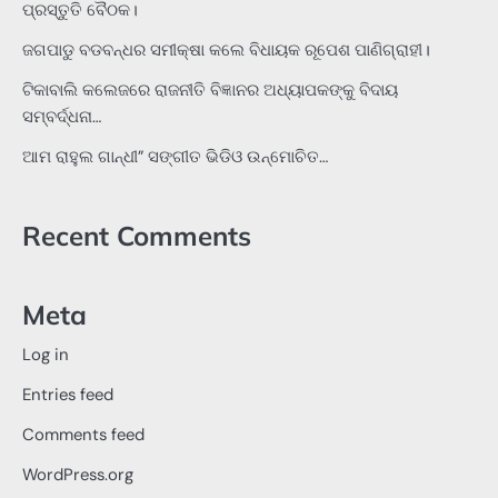
ପ୍ରସ୍ତୁତି ବୈଠକ।
ଜଗପାଡୁ ବଡବନ୍ଧର ସମୀକ୍ଷା କଲେ ବିଧାୟକ ରୂପେଶ ପାଣିଗ୍ରାହୀ।
ଟିକାବାଲି କଲେଜରେ ରାଜନୀତି ବିଜ୍ଞାନର ଅଧ୍ୟାପକଙ୍କୁ ବିଦାୟ
ସମ୍ବର୍ଦ୍ଧନା…
ଆମ ରାହୁଲ ଗାନ୍ଧୀ” ସଙ୍ଗୀତ ଭିଡିଓ ଉନ୍ମୋଚିତ…
Recent Comments
Meta
Log in
Entries feed
Comments feed
WordPress.org