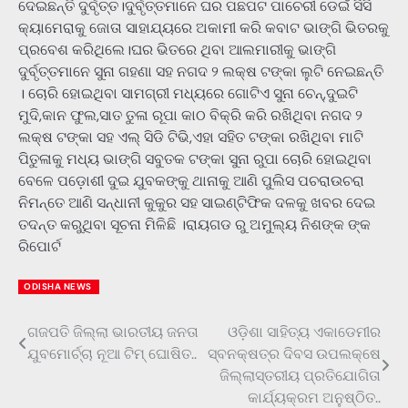
ଦେଇଛନ୍ତି ଦୁର୍ବୃତ୍ତ।ଦୁର୍ବୃତ୍ତମାନେ ଘର ପଛପଟ ପାଚେରୀ ଡେଇଁ ସିସି
କ୍ୟାମେରାକୁ ଜୋତା ସାହାଯ୍ୟରେ ଅକାମୀ କରି କବାଟ ଭାଙ୍ଗି ଭିତରକୁ
ପ୍ରବେଶ କରିଥିଲେ।ଘର ଭିତରେ ଥିବା ଆଲମାରୀକୁ ଭାଙ୍ଗି
ଦୁର୍ବୃତ୍ତମାନେ ସୁନା ଗହଣା ସହ ନଗଦ ୨ ଲକ୍ଷ ଟଙ୍କା ଲୁଟି ନେଇଛନ୍ତି
। ଚୋରି ହୋଇଥିବା ସାମଗ୍ରୀ ମଧ୍ୟରେ ଗୋଟିଏ ସୁନା ଚେନ୍,ଦୁଇଟି
ମୁଦି,କାନ ଫୁଲ,ସାତ ତୁଳା ରୂପା କାଠ ବିକ୍ରି କରି ରଖିଥିବା ନଗଦ ୨
ଲକ୍ଷ ଟଙ୍କା ସହ ଏଲ୍ ସିଡି ଟିଭି,ଏହା ସହିତ ଟଙ୍କା ରଖିଥିବା ମାଟି
ପିତୁଳାକୁ ମଧ୍ୟ ଭାଙ୍ଗି ସବୁତକ ଟଙ୍କା ସୁନା ରୁପା ଚୋରି ହୋଇଥିବା
ବେଳେ ପଡ଼ୋଶୀ ଦୁଇ ଯୁବକଙ୍କୁ ଥାନାକୁ ଆଣି ପୁଲିସ ପଚରାଉଚରା
ନିମନ୍ତେ ଆଣି ସନ୍ଧାନୀ କୁକୁର ସହ ସାଇଣ୍ଟିଫିକ ଦଳକୁ ଖବର ଦେଇ
ତଦନ୍ତ କରୁଥିବା ସୂଚନା ମିଳିଛି ।ରାୟଗଡ ରୁ ଅମୁଲ୍ୟ ନିଶଙ୍କ ଙ୍କ
ରିପୋର୍ଟ
ODISHA NEWS
ଗଜପତି ଜିଲ୍ଲା ଭାରତୀୟ ଜନତା
ଓଡ଼ିଶା ସାହିତ୍ୟ ଏକାଡେମୀର
Post
ଯୁବମୋର୍ଚ୍ଚା ନୂଆ ଟିମ୍ ଘୋଷିତ..
ସ୍ବନକ୍ଷତ୍ର ଦିବସ ଉପଲକ୍ଷେ
navigation
ଜିଲ୍ଲାସ୍ତରୀୟ ପ୍ରତିଯୋଗିତା
କାର୍ଯ୍ୟକ୍ରମ ଅନୁଷ୍ଠିତ..