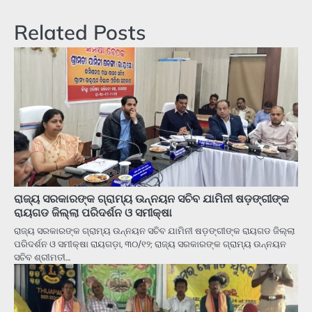
Related Posts
ରାଜ୍ୟ ସରକାରଙ୍କ ଗ୍ରାମ୍ୟ ଉନ୍ନୟନ ସଚିବ ଯାମିନୀ ଷଡ଼ଙ୍ଗୀଙ୍କ
ରାୟଗଡ ଜିଲ୍ଲା ପରିଦର୍ଶନ ଓ ସମୀକ୍ଷା
ରାଜ୍ୟ ସରକାରଙ୍କ ଗ୍ରାମ୍ୟ ଉନ୍ନୟନ ସଚିବ ଯାମିନୀ ଷଡ଼ଙ୍ଗୀଙ୍କ ରାୟଗଡ ଜିଲ୍ଲା
ପରିଦର୍ଶନ ଓ ସମୀକ୍ଷା ରାୟଗଡ଼ା, ୩୦/୧୨; ରାଜ୍ୟ ସରକାରଙ୍କ ଗ୍ରାମ୍ୟ ଉନ୍ନୟନ
ସଚିବ ଶ୍ରୀମତୀ…