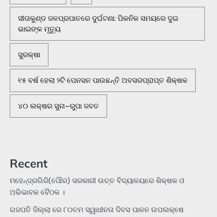
ସୀତାକୁଣ୍ଡ ଜଳପ୍ରପାତରେ ଦୁର୍ଘଟଣା: ପିକନିକ ସମୟରେ ଦୁଇ
ଭାଇଙ୍କ ମୃତ୍ୟୁ
ସୁରକ୍ଷା
୧୫ ବର୍ଷ ହେଲା ୨ଟି ପେନସନ ପାଉଛନ୍ତି ଅବସରପ୍ରାପ୍ତ ଶିକ୍ଷକ
୪୦ ଲକ୍ଷର ସୁନା–ରୁପା ଜବତ
Recent
ମହେନ୍ଦ୍ରଗିରି(ପୌର) ସରକାରୀ ଉଚ୍ଚ ବିଦ୍ୟାଳୟରେ ଶିକ୍ଷକ ଓ
ଅଭିଭାବକ ବୈଠକ ।
ଗଜପତି ଜିଲ୍ଲା ରେ ୮୦ତମ ସ୍ୱାଧୀନତା ଦିବସ ପାଳନ ଉପଲକ୍ଷେ