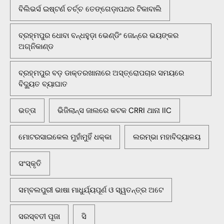
ବିଲିଭର୍ସ ଇଷ୍ଟର୍ଣ ଚର୍ଚ୍ଚ ତେଙ୍ଗେଡ଼ାପଥର ଟିକାବାଲି
ବ୍ରହ୍ମପୁର ଧୋବା ବନ୍ଧହୁଡ଼ା ଭେଣ୍ଡିଂ ଜୋନ୍‌ରେ ଭୟଙ୍କର
ଅଗ୍ନିକାଣ୍ଡ
ବ୍ରହ୍ମପୁର ବଡ଼ ଡାକ୍ତରଖାନାରେ ଅସ୍ତ୍ରୋପଚାର ସମୟରେ
ବିଦ୍ୟୁତ ବ୍ୟାଘାତ
ଭତ୍ତା
ଭିଜିଲାନ୍ସ ଜାଲରେ କଟକ CRRI ଥାନା IIC
ମୋଟରସାଇକେଲ ମୁହାଁମୁହିଁ ଧକ୍କା
ଲରମ୍ଭା ମହାବିଦ୍ୟାଳୟ
ସଂସ୍କୃତି
ସମ୍ବଲପୁରୀ ଭାଷା ମାଧୁର୍ଯ୍ୟପୂର୍ଣ ଓ ସ୍ୱତନ୍ତ୍ର ଅଟେ
ସରସ୍ବତୀ ପୂଜା
ସି