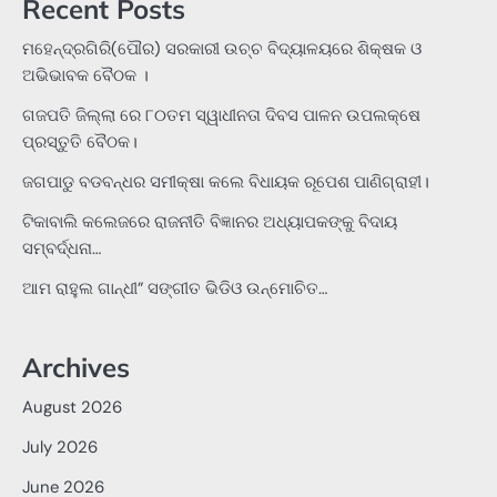
Recent Posts
ମହେନ୍ଦ୍ରଗିରି(ପୌର) ସରକାରୀ ଉଚ୍ଚ ବିଦ୍ୟାଳୟରେ ଶିକ୍ଷକ ଓ
ଅଭିଭାବକ ବୈଠକ ।
ଗଜପତି ଜିଲ୍ଲା ରେ ୮୦ତମ ସ୍ୱାଧୀନତା ଦିବସ ପାଳନ ଉପଲକ୍ଷେ
ପ୍ରସ୍ତୁତି ବୈଠକ।
ଜଗପାଡୁ ବଡବନ୍ଧର ସମୀକ୍ଷା କଲେ ବିଧାୟକ ରୂପେଶ ପାଣିଗ୍ରାହୀ।
ଟିକାବାଲି କଲେଜରେ ରାଜନୀତି ବିଜ୍ଞାନର ଅଧ୍ୟାପକଙ୍କୁ ବିଦାୟ
ସମ୍ବର୍ଦ୍ଧନା…
ଆମ ରାହୁଲ ଗାନ୍ଧୀ” ସଙ୍ଗୀତ ଭିଡିଓ ଉନ୍ମୋଚିତ…
Archives
August 2026
July 2026
June 2026