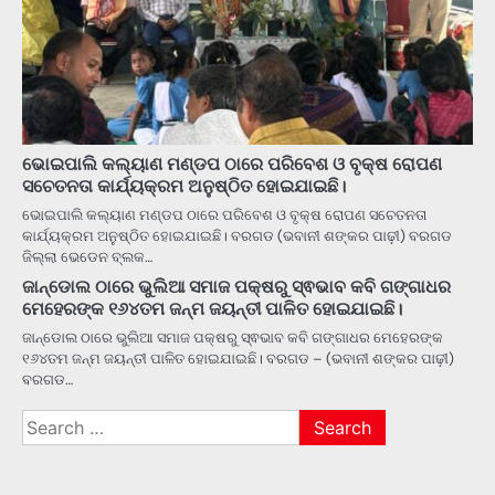
ଭୋଇପାଲି କଲ୍ୟାଣ ମଣ୍ଡପ ଠାରେ ପରିବେଶ ଓ ବୃକ୍ଷ ରୋପଣ
ସଚେତନତା କାର୍ଯ୍ୟକ୍ରମ ଅନୁଷ୍ଠିତ ହୋଇଯାଇଛି।
ଭୋଇପାଲି କଲ୍ୟାଣ ମଣ୍ଡପ ଠାରେ ପରିବେଶ ଓ ବୃକ୍ଷ ରୋପଣ ସଚେତନତା
କାର୍ଯ୍ୟକ୍ରମ ଅନୁଷ୍ଠିତ ହୋଇଯାଇଛି। ବରଗଡ (ଭବାନୀ ଶଙ୍କର ପାଢ଼ୀ) ବରଗଡ
ଜିଲ୍ଲା ଭେଡେନ ବ୍ଲକ…
ଜାନ୍ଡୋଲ ଠାରେ ଭୁଲିଆ ସମାଜ ପକ୍ଷରୁ ସ୍ଵଭାବ କବି ଗଙ୍ଗାଧର
ମେହେରଙ୍କ ୧୬୪ତମ ଜନ୍ମ ଜୟନ୍ତୀ ପାଳିତ ହୋଇଯାଇଛି।
ଜାନ୍ଡୋଲ ଠାରେ ଭୁଲିଆ ସମାଜ ପକ୍ଷରୁ ସ୍ଵଭାବ କବି ଗଙ୍ଗାଧର ମେହେରଙ୍କ
୧୬୪ତମ ଜନ୍ମ ଜୟନ୍ତୀ ପାଳିତ ହୋଇଯାଇଛି। ବରଗଡ – (ଭବାନୀ ଶଙ୍କର ପାଢ଼ୀ)
ବରଗଡ…
Search
for: