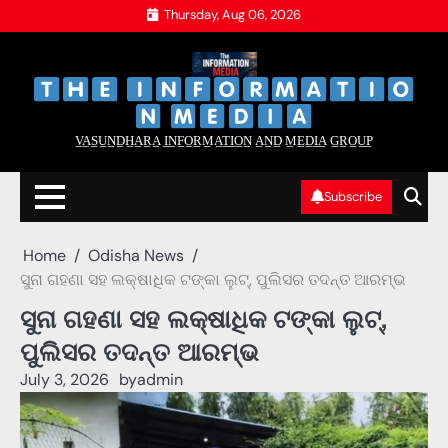
Skip
Thursday, Aug 06, 2026
to
content
‌
‌
V̲A̲S̲U̲N̲D̲H̲A̲R̲A̲ I̲N̲F̲O̲R̲M̲A̲T̲I̲O̲N̲ A̲N̲D̲ M̲E̲D̲I̲A̲ G̲R̲O̲U̲P̲
Subscribe
Home
Odisha News
ସୁନା ଗହଣା ସହ ଲକ୍ଷାଧିକ ଟଙ୍କା ଲୁଟ୍, ପୁଲିସର ତଦନ୍ତ ଆରମ୍ଭ
ସୁନା ଗହଣା ସହ ଲକ୍ଷାଧିକ ଟଙ୍କା ଲୁଟ୍,
ପୁଲିସର ତଦନ୍ତ ଆରମ୍ଭ
July 3, 2026
by
admin