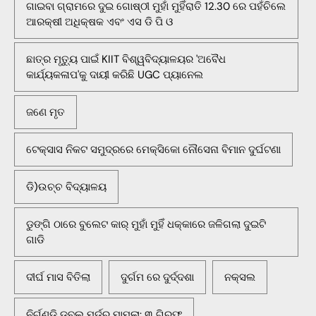
ଗାଇବା ଗ୍ରାମରେ ଦୁଇ ଗୋଷ୍ଠୀ ମୁହାଁ ମୁହିଁରାତି 12.30 ରେ ପହଁଚିଲେ
ଆରକ୍ଷୀ ଅଧିକ୍ଷକ ଏବଂ ଏସ ଡି ପି ଓ
ଛାତ୍ର ମୃତ୍ୟୁ ପାଇଁ KIIT ବିଶ୍ୱବିଦ୍ୟାଳୟର 'ଅବୈଧ
କାର୍ଯ୍ୟକଳାପ'କୁ ଦାୟୀ କରିଛି UGC ପ୍ୟାନେଲ
ଜଣେ ମୃତ
ଟେକ୍ସାସ ନିକଟ ସମୁଦ୍ରରେ ମେକ୍ସିକୋ ନୌସେନା ବିମାନ ଦୁର୍ଘଟଣା
ଡି)ଉଚ୍ଚ ବିଦ୍ୟାଳୟ
ଡୁଙ୍ଗି ଠାରେ ବୁଲେଟ କାର୍ ମୁହାଁ ମୁହିଁ ଧକ୍କାରେ ଜଳିଗଲା ଦୁଇଟି
ଗାଡି
ଦୀର୍ଘ ମାସ ବିତିଲା
ଦୁର୍ଗମ ରେ ଦୁର୍ଦ୍ଦଶା
ନକ୍ସଲ
ନିର୍ଗୁଣ୍ଡି ଡବଲ୍ ମର୍ଡର ମାମଲା: ୩ ଗିରଫ