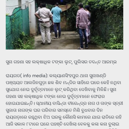
ସୁନା ଗହଣା ସହ ଲକ୍ଷାଧିକ ଟଙ୍କା ଲୁଟ୍, ପୁଲିସର ତଦନ୍ତ ଆରମ୍ଭ
ରାୟଗଡ( info media): କଲ୍ୟାଣସିଂହପୁର ଥାନା ସୁନାଖଣ୍ଡି
ପଞ୍ଚାୟତ ଆଲଜିନଗୁଡ଼ା ଛକ ଶିବ ମନ୍ଦିର ସାହିରେ ଘରେ କେହି ନଥିବା
ସୁଯୋଗ ନେଇ ଦୁର୍ବୃତ୍ତମାନେ ଲୁଟ୍ କରିଥିବା ଦେଖିବାକୁ ମିଳିଛି। ସୁନା
ଗହଣା ସହ ଲକ୍ଷାଧିକ ଟଙ୍କା ନେଇ ଦୁର୍ବୃତ୍ତମାନେ ଫେରାର
ହୋଇଯାଇଛନ୍ତି। ସ୍ଥାନୀୟ ବାସିନ୍ଦା ବୀରେନ୍ଦ୍ର ନାଗ ଓ ତାଙ୍କ ସ୍ତ୍ରୀ
ସୁଜାତା ନାଗଙ୍କ ଘର ପରିବାର ସମସ୍ତେ ମିଶି ବୁଧବାର ଦିନ
ରାୟଗଡ଼ାରେ ରହୁଥିବା ଝିଅ ଘରକୁ କୌଣସି କାମରେ ଯାଇ ରାତିରେ ରହି
ଆଜି ସକାଳ ୮ଟାରେ ଘରେ ପହଞ୍ଚି ଦେଖିଲା ବେଳକୁ କଳା କନା ବୁଲାଇ