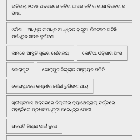
ଇଡିତାଲ୍ ୨୦୨୫ ଅବସରରେ କବିତା ଆସର କବି ର ଭାଷା ନିରବତା ର
ଭାଷା
ଓଡିଶା - ଆନ୍ଧ୍ର ସୀମାନ୍ତ ଆନ୍ଧ୍ରର ବାରୁଆ ନିକଟରେ ଘଟିଛି
ମର୍ମନ୍ତୁଦ ସଡକ ଦୁର୍ଘଟଣା
କାମରେ ଆସୁନି ସୁଲଭ ଶୌଚାଳୟ
କୋଟିଆ ଓଡ଼ିଶାର ଅଂଶ
କୋରାପୁଟ
କୋରାପୁଟ ଜିଲ୍ଲାର ପଞ୍ଚାୟତ ସମିତି
କୋରାପୁଟରେ କାଶ୍ମୀର ଶୈଳୀ ଟୁରିଜମ: ଆୟ
ଖ୍ରୀଷ୍ଟମାସ ଅବସରରେ ଦିଲ୍ଲୀର କ୍ୟାଥେଡ୍ରାଲ୍ ଚର୍ଚ୍ଚରେ
ପହଞ୍ଚିଲେ ପ୍ରଧାନମନ୍ତ୍ରୀ ନରେନ୍ଦ୍ର ମୋଦୀ
ଗଜପତି ଜିଲ୍ଲା ପାଇଁ ଦୁଃଖ