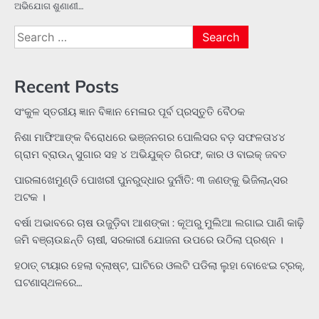
ଅଭିଯୋଗ ଶୁଣାଣୀ…
Search
for:
Recent Posts
ସଂକୁଳ ସ୍ତରୀୟ ଜ୍ଞାନ ବିଜ୍ଞାନ ମେଳାର ପୂର୍ବ ପ୍ରସ୍ତୁତି ବୈଠକ
ନିଶା ମାଫିଆଙ୍କ ବିରୋଧରେ ଭଞ୍ଜନଗର ପୋଲିସର ବଡ଼ ସଫଳତା୪୪
ଗ୍ରାମ ବ୍ରାଉନ୍ ସୁଗାର ସହ ୪ ଅଭିଯୁକ୍ତ ଗିରଫ, କାର ଓ ବାଇକ୍ ଜବତ
ପାରଳାଖେମୁଣ୍ଡି ପୋଖରୀ ପୁନରୁଦ୍ଧାର ଦୁର୍ନୀତି: ୩ ଜଣଙ୍କୁ ଭିଜିଲାନ୍ସର
ଅଟକ ।
ବର୍ଷା ଅଭାବରେ ଚାଷ ଉଜୁଡ଼ିବା ଆଶଙ୍କା : କୂଅରୁ ମୁଲିଆ ଲଗାଇ ପାଣି କାଢ଼ି
ଜମି ବଞ୍ଚାଉଛନ୍ତି ଚାଷୀ, ସରକାରୀ ଯୋଜନା ଉପରେ ଉଠିଲା ପ୍ରଶ୍ନ ।
ହଠାତ୍‌ ଟାୟାର ହେଲା ବ୍ଲାଷ୍ଟ, ଘାଟିରେ ଓଲଟି ପଡିଲା ଲୁହା ବୋଝେଇ ଟ୍ରକ୍‌,
ଘଟଣାସ୍ଥଳରେ…