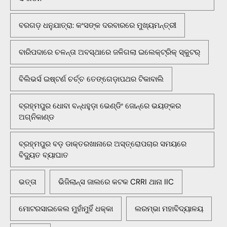
ବରଗଡ଼ ଧନୁଯାତ୍ରା: କଂସଙ୍କ ଦରବାରରେ ମୁଖ୍ୟମନ୍ତ୍ରୀ
ବାରିପଦାରେ ଚଳନ୍ତା ଅବସ୍ଥାରେ ଜଳିଗଲା ଇଲେକ୍ଟ୍ରିକ୍ ସ୍କୁଟର୍
ବିଲିଭର୍ସ ଇଷ୍ଟର୍ଣ ଚର୍ଚ୍ଚ ତେଙ୍ଗେଡ଼ାପଥର ଟିକାବାଲି
ବ୍ରହ୍ମପୁର ଧୋବା ବନ୍ଧହୁଡ଼ା ଭେଣ୍ଡିଂ ଜୋନ୍‌ରେ ଭୟଙ୍କର
ଅଗ୍ନିକାଣ୍ଡ
ବ୍ରହ୍ମପୁର ବଡ଼ ଡାକ୍ତରଖାନାରେ ଅସ୍ତ୍ରୋପଚାର ସମୟରେ
ବିଦ୍ୟୁତ ବ୍ୟାଘାତ
ଭତ୍ତା
ଭିଜିଲାନ୍ସ ଜାଲରେ କଟକ CRRI ଥାନା IIC
ମୋଟରସାଇକେଲ ମୁହାଁମୁହିଁ ଧକ୍କା
ଲରମ୍ଭା ମହାବିଦ୍ୟାଳୟ