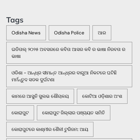
Tags
Odisha News
Odisha Police
ଆର
ଇଡିତାଲ୍ ୨୦୨୫ ଅବସରରେ କବିତା ଆସର କବି ର ଭାଷା ନିରବତା ର
ଭାଷା
ଓଡିଶା - ଆନ୍ଧ୍ର ସୀମାନ୍ତ ଆନ୍ଧ୍ରର ବାରୁଆ ନିକଟରେ ଘଟିଛି
ମର୍ମନ୍ତୁଦ ସଡକ ଦୁର୍ଘଟଣା
କାମରେ ଆସୁନି ସୁଲଭ ଶୌଚାଳୟ
କୋଟିଆ ଓଡ଼ିଶାର ଅଂଶ
କୋରାପୁଟ
କୋରାପୁଟ ଜିଲ୍ଲାର ପଞ୍ଚାୟତ ସମିତି
କୋରାପୁଟରେ କାଶ୍ମୀର ଶୈଳୀ ଟୁରିଜମ: ଆୟ