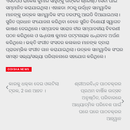
ଏସଡିପିଓ ରାକେଶ କୁମାର ସାହୁଙ୍କୁ ତାଙ୍କର ଶ୍ରେଷ୍ଠ ସେବା ପାଇଁ
ସମ୍ମାନିତ କରାଯାଇଥିଲା। ଏହାଛଡା ୬୦ରୁ ଉର୍ଦ୍ଧ୍ବ ସାମ୍ୱାଦିକ
ମାନଙ୍କୁ ଉତ୍କଳ ସାମ୍ୱାଦିକ ସଂଘ ତରଫରୁ ଆଇଡି ଦିଆଯାଇଥଲା।
ସୁଜିତ ପ୍ରଧାନ ସଂଯୋଜନା କରିଥିବା ବେଳେ ସୁଜିତ ବିଶୋୟୀ ସ୍ୱାଗତ
ଭାଷଣ ଦେଇଥିଲେ। ସମ୍ପାଦକ ସରୋଜ ବୀର ସମ୍ପାଦକୀୟ ବିବରଣୀ
ପଠନ କରିଥିଲେ ଓ ସନ୍ତୋଷ କୁମାର ପଟ୍ଟନାୟକ ଧନ୍ଯବାଦ ଅର୍ପଣ
କରିଥିଲେ। ଭକ୍ତି ସଂଗୀତ ସଂସଦର କଳାକାର ମାନଙ୍କ ଦ୍ବାରା
ପ୍ରାରମ୍ଭିକ ସଂଗୀତ ଗାନ କରାଯାଇଥିଲା। ଉତ୍କଳ ସାମ୍ୱାଦିକ ସଂଘର
ସମସ୍ତ ସଭ୍ୟ/ସଭ୍ୟା ପରିଚାଳନାରେ ସହଯୋଗ କରିଥିଲେ।
ODISHA NEWS
କାରକୁ ଧକ୍କା ଦେଇ ଓଲଟିଲା
ଶ୍ରୀଅରବିନ୍ଦ ପାଠଚକ୍ରର
Post
ଟ୍ରକ, 2 ଜଣ ଆହତ ।
ପ୍ରଥମ ବାର୍ଷିକ ଉତ୍ସବ
navigation
ଅନୁଷ୍ଠିତ, ପରିବାରରେ
ଆଧ୍ୟାତ୍ମିକ ପରିବେଶ ପାଇଁ
ଘରେ ଘରେ ପାଠଚକ୍ରର
ଆହ୍ୱାନ