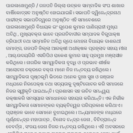
ପାରଳାଖେମୁଣ୍ଡି / ଗଜପତି ଜିଲ୍ଲା ଉତ୍କଳ ସାମ୍ବାଦିକ ସଂଘ ଶାଖାର
ବାର୍ଷିକୋତ୍ସବ ଅନୁଷ୍ଠିତ ହୋଇଯାଇଛି। ସଭାପତି ଦ୍ୱିଜେନ୍ଦ୍ରନାଥ
ପାଢୀଙ୍କ ସଭାପତିତ୍ୱରେ ଅନୁଷ୍ଠିତ ଏହି ସମାବେଶରେ
ପାରଳାଖେମୁଣ୍ଡି ବିଧାୟକ ଇଂ ରୁପେଶ କୁମାର ପାଣିଗ୍ରାହୀ ମୁଖ୍ଯ
ଅତିଥି , ମୁଖ୍ୟବକ୍ତା ଭାବେ ପ୍ରଗତିବାଦୀର ସମ୍ପାଦକ ବିରୁପାକ୍ଷ
ତ୍ରିପାଠୀ ତଥା ସମ୍ମାନିତ ଅତିଥି ରୂପେ ମୋହନା ବିଧାୟକ ଦାଶରଥୀ
ଗମାଙ୍ଗ, ଗଜପତି ଜିଲ୍ଲା ଆରକ୍ଷୀ ଅଧୀକ୍ଷକ ପ୍ରହ୍ଲାଦ ସହାୟ ମୀନା
, ଆର୍.ଉଦୟଗିରି ଏସଡିପିଓ ରାକେଶ କୁମାର ସାହୁ ପ୍ରମୁଖ ମଞ୍ଚାସୀନ
କରିଥିଲେ। ନାଗରିକ ସାମ୍ୱାଦିକତା ବୃଦ୍ଧି ଓ ପ୍ରଭାବ ଶୀର୍ଷକ
ଆଲୋଚନା ଚକ୍ରରେ ବକ୍ତା ମାନେ ନିଜ ମନ୍ତବ୍ୟ ରଖିଥିଲେ।
ସାମ୍ୱାଦିକତା ପୃଷ୍ଠଭୂମି ଭିତରେ ଅନେକ ଦୁଃଖ ସୁଖ ଓ ଜଞ୍ଜାଳ
ମଧ୍ଯରେ ନିରପେକ୍ଷ ତଥା ସତ୍ୟତାକୁ ଦୃଷ୍ଟିଗୋଚର କରି ସମାଜରେ
ନିଜର ସ୍ୱୀକୃତି ପାଇଥାନ୍ତି। ପ୍ରଶାସନ ସହ ଉଚିତ ସମନ୍ୱୟ
ରକ୍ଷାକରି ସମସ୍ୟାର ସମାଧାନରେ ସହାୟତା କରିଥାନ୍ତି। ଏକ ନିର୍ଭୀକ
ସାମ୍ୱାଦିକତା ସେମାନଙ୍କର ବ୍ୟକ୍ତିତ୍ୱର ପରିପ୍ରକାଶ କରିଥାଏ।
ପ୍ରାଞ୍ଜଳ ଭାବେ ସେମାନେ ବୁଝାଇଥିଲେ। ଅନ୍ୟମାନଙ୍କ ମଧ୍ଯରେ
ପୂର୍ଣ୍ଣଚନ୍ଦ୍ର ମହାପାତ୍ର , ବିନୋଦ ଚନ୍ଦ୍ର ଜେନା , ବିଚିତ୍ରାନନ୍ଦ
ବେବର୍ତ୍ତା , ସଂଜୟ ଜେନା ନିଜର ମନ୍ତବ୍ୟ ରଖିଥିଲେ। ଏହି ଅବସରରେ