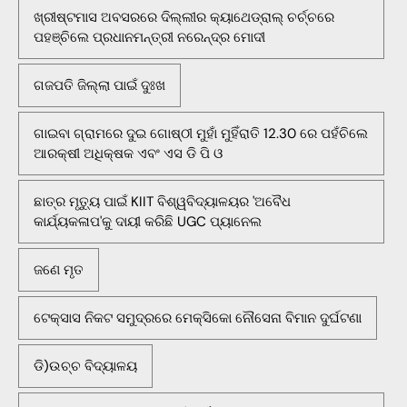
ଖ୍ରୀଷ୍ଟମାସ ଅବସରରେ ଦିଲ୍ଲୀର କ୍ୟାଥେଡ୍ରାଲ୍ ଚର୍ଚ୍ଚରେ
ପହଞ୍ଚିଲେ ପ୍ରଧାନମନ୍ତ୍ରୀ ନରେନ୍ଦ୍ର ମୋଦୀ
ଗଜପତି ଜିଲ୍ଲା ପାଇଁ ଦୁଃଖ
ଗାଇବା ଗ୍ରାମରେ ଦୁଇ ଗୋଷ୍ଠୀ ମୁହାଁ ମୁହିଁରାତି 12.30 ରେ ପହଁଚିଲେ
ଆରକ୍ଷୀ ଅଧିକ୍ଷକ ଏବଂ ଏସ ଡି ପି ଓ
ଛାତ୍ର ମୃତ୍ୟୁ ପାଇଁ KIIT ବିଶ୍ୱବିଦ୍ୟାଳୟର 'ଅବୈଧ
କାର୍ଯ୍ୟକଳାପ'କୁ ଦାୟୀ କରିଛି UGC ପ୍ୟାନେଲ
ଜଣେ ମୃତ
ଟେକ୍ସାସ ନିକଟ ସମୁଦ୍ରରେ ମେକ୍ସିକୋ ନୌସେନା ବିମାନ ଦୁର୍ଘଟଣା
ଡି)ଉଚ୍ଚ ବିଦ୍ୟାଳୟ