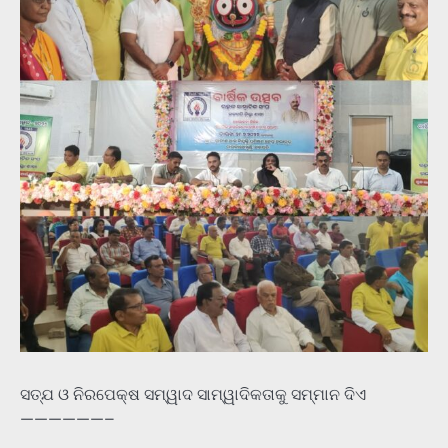
ସତ୍ଯ ଓ ନିରପେକ୍ଷ ସମ୍ୱାଦ ସାମ୍ୱାଦିକତାକୁ ସମ୍ମାନ ଦିଏ
——————–