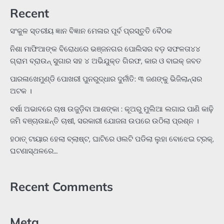
Recent
ସଂକୁଳ ସ୍ତରୀୟ ଜ୍ଞାନ ବିଜ୍ଞାନ ମେଳାର ପୂର୍ବ ପ୍ରସ୍ତୁତି ବୈଠକ
ନିଶା ମାଫିଆଙ୍କ ବିରୋଧରେ ଭଞ୍ଜନଗର ପୋଲିସର ବଡ଼ ସଫଳତା୪୪
ଗ୍ରାମ ବ୍ରାଉନ୍ ସୁଗାର ସହ ୪ ଅଭିଯୁକ୍ତ ଗିରଫ, କାର ଓ ବାଇକ୍ ଜବତ
ପାରଳାଖେମୁଣ୍ଡି ପୋଖରୀ ପୁନରୁଦ୍ଧାର ଦୁର୍ନୀତି: ୩ ଜଣଙ୍କୁ ଭିଜିଲାନ୍ସର
ଅଟକ ।
ବର୍ଷା ଅଭାବରେ ଚାଷ ଉଜୁଡ଼ିବା ଆଶଙ୍କା : କୂଅରୁ ମୁଲିଆ ଲଗାଇ ପାଣି କାଢ଼ି
ଜମି ବଞ୍ଚାଉଛନ୍ତି ଚାଷୀ, ସରକାରୀ ଯୋଜନା ଉପରେ ଉଠିଲା ପ୍ରଶ୍ନ ।
ହଠାତ୍‌ ଟାୟାର ହେଲା ବ୍ଲାଷ୍ଟ, ଘାଟିରେ ଓଲଟି ପଡିଲା ଲୁହା ବୋଝେଇ ଟ୍ରକ୍‌,
ଘଟଣାସ୍ଥଳରେ…
Recent Comments
Meta