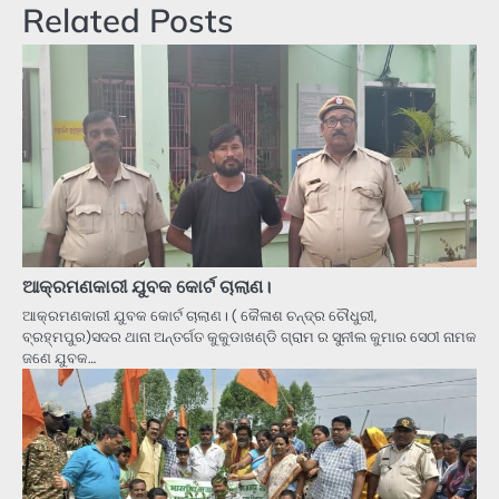
Related Posts
ଆକ୍ରମଣକାରୀ ଯୁବକ କୋର୍ଟ ଚାଲାଣ।
ଆକ୍ରମଣକାରୀ ଯୁବକ କୋର୍ଟ ଚାଲାଣ। ( କୈଳାଶ ଚନ୍ଦ୍ର ଚୌଧୁରୀ,
ବ୍ରହ୍ମପୁର)ସଦର ଥାନା ଅନ୍ତର୍ଗତ କୁକୁଡାଖଣ୍ଡି ଗ୍ରାମ ର ସୁନୀଲ କୁମାର ସେଠୀ ନାମକ
ଜଣେ ଯୁବକ…