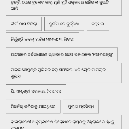
ଡୁଙ୍ଗି ଠାରେ ବୁଲେଟ କାର୍ ମୁହାଁ ମୁହିଁ ଧକ୍କାରେ ଜଳିଗଲା ଦୁଇଟି
ଗାଡି
ଦୀର୍ଘ ମାସ ବିତିଲା
ଦୁର୍ଗମ ରେ ଦୁର୍ଦ୍ଦଶା
ନକ୍ସଲ
ନିର୍ଗୁଣ୍ଡି ଡବଲ୍ ମର୍ଡର ମାମଲା: ୩ ଗିରଫ
ପାଟନାରେ ସର୍ବସାଧାରଣ ସ୍ଥାନରେ ଛେପ ପକାଇଲେ ‘ନଗରଶତ୍ରୁ’
ପାରଳାଖେମୁଣ୍ଡି ପୁଲିସର ବଡ଼ ସଫଳତା: ୪ଟି ଚୋରି ମାମଲାର
ଖୁଲାସା
ପି. ଏମ୍.ଶ୍ରୀ ସରକାରୀ (ଏସ.ଏସ
ପିକନିକ୍‌ କରିବାକୁ ଯାଇଥିଲେ
ପୁରାଣ ପ୍ରସିଦ୍ଧ
ବଂଗଲାଦେଶୀ ଅନୁପ୍ରବେଶ ବିରୋଧରେ ରାସ୍ତାକୁ ଓହ୍ଲାଇଲେ ହିନ୍ଦୁ
ସଂଗଠନ