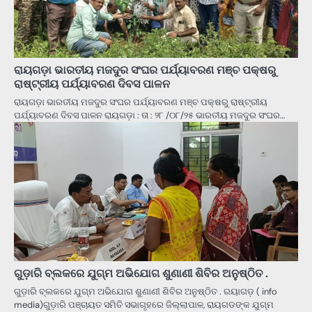
ରାୟଗଡ଼ା ଭାରତୀୟ ମଜଦୁର ସଂଘର ପର୍ଯ୍ୟାବରଣ ମଞ୍ଚ ପକ୍ଷରୁ
ରାଷ୍ଟ୍ରୀୟ ପର୍ଯ୍ୟାବରଣ ଦିବସ ପାଳନ
ରାୟଗଡ଼ା ଭାରତୀୟ ମଜଦୁର ସଂଘର ପର୍ଯ୍ୟାବରଣ ମଞ୍ଚ ପକ୍ଷରୁ ରାଷ୍ଟ୍ରୀୟ
ପର୍ଯ୍ୟାବରଣ ଦିବସ ପାଳନ ରାୟଗଡ଼ା : ତା : ୨୮ /୦୮/୨୫ ଭାରତୀୟ ମଜଦୁର ସଂଘର…
ଗୁଡ଼ାରି ବ୍ଲକରେ ଯୁଗ୍ମ ଅଭିଯୋଗ ଶୁଣାଣୀ ଶିବିର ଅନୁଷ୍ଠିତ .
ଗୁଡ଼ାରି ବ୍ଲକରେ ଯୁଗ୍ମ ଅଭିଯୋଗ ଶୁଣାଣୀ ଶିବିର ଅନୁଷ୍ଠିତ . ରୟାଗଡ଼ ( info
media)ଗୁଡ଼ାରି ପଞ୍ଚାୟତ ସମିତି ସଭାଗୃହରେ ଜିଲ୍ଲାପାଳ, ରାୟଗଡଙ୍କ ଯୁଗ୍ମ