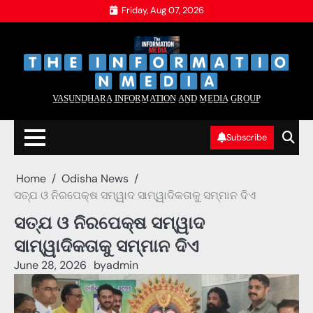
Skip
Friday, Aug 07, 2026
to
content
‌
‌
V̲A̲S̲U̲N̲D̲H̲A̲R̲A̲ I̲N̲F̲O̲R̲M̲A̲T̲I̲O̲N̲ A̲N̲D̲ M̲E̲D̲I̲A̲ G̲R̲O̲U̲P̲
Subscribe
Home
Odisha News
ସତ୍ଯ ଓ ନିରପେକ୍ଷ ସମ୍ୱାଦ ସାମ୍ୱାଦିକତାକୁ ସମ୍ମାନ ଦିଏ
ସତ୍ଯ ଓ ନିରପେକ୍ଷ ସମ୍ୱାଦ
ସାମ୍ୱାଦିକତାକୁ ସମ୍ମାନ ଦିଏ
June 28, 2026
by
admin