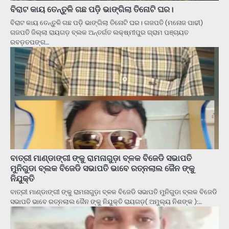
ବିରାଟ କାୟ ତେନ୍ତୁଳି ଗଛ ପଡ଼ି ଭାଙ୍ଗିଲା ତିନୋଟି ଘର।
ବିରାଟ କାୟ ତେନ୍ତୁଳି ଗଛ ପଡ଼ି ଭାଙ୍ଗିଲା ତିନୋଟି ଘର। ଗଜପତି (ମନୋଜ ପାଢୀ)
ଗଜପତି ଜିଲ୍ଲା ରାୟଗଡ଼ ବ୍ଲକ ଅନ୍ତର୍ଗତ ଲକ୍ଷ୍ମୀପୁର ଗ୍ରାମ ପଞ୍ଚାୟତ
ରବଡ଼ତପଙ୍ଗ…
ବାତ୍ରୀ ମାଣ୍ଡାଙ୍ଗୀ ଙ୍କୁ ରାମନାଗୁଡ଼ା ବ୍ଳକ ବିଜେଡି ସଭାପତି
ମୁନିଗୁଡା ବ୍ଲକ ବିଜେଡି ସଭାପତି ଭାବେ ରତ୍ନଲାଲ ଜୈନ ଙ୍କୁ
ନିଯୁକ୍ତି
ବାତ୍ରୀ ମାଣ୍ଡାଙ୍ଗୀ ଙ୍କୁ ରାମନାଗୁଡ଼ା ବ୍ଳକ ବିଜେଡି ସଭାପତି ମୁନିଗୁଡା ବ୍ଲକ ବିଜେଡି
ସଭାପତି ଭାବେ ରତ୍ନଲାଲ ଜୈନ ଙ୍କୁ ନିଯୁକ୍ତି ରାୟଗଡ଼( ଅମୁଲ୍ୟ ନିଶଙ୍କ ):…