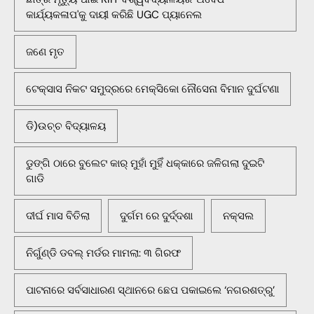
କାର୍ଯ୍ୟକଳାପ'କୁ ଦାୟୀ କରିଛି UGC ପ୍ୟାନେଲ
ଜଣେ ମୃତ
ଟେକ୍ସାସ ନିକଟ ସମୁଦ୍ରରେ ମେକ୍ସିକୋ ନୌସେନା ବିମାନ ଦୁର୍ଘଟଣା
ଡି)ଉଚ୍ଚ ବିଦ୍ୟାଳୟ
ଡୁଙ୍ଗି ଠାରେ ବୁଲେଟ କାର୍ ମୁହାଁ ମୁହିଁ ଧକ୍କାରେ ଜଳିଗଲା ଦୁଇଟି
ଗାଡି
ଦୀର୍ଘ ମାସ ବିତିଲା
ଦୁର୍ଗମ ରେ ଦୁର୍ଦ୍ଦଶା
ନକ୍ସଲ
ନିର୍ଗୁଣ୍ଡି ଡବଲ୍ ମର୍ଡର ମାମଲା: ୩ ଗିରଫ
ପାଟନାରେ ସର୍ବସାଧାରଣ ସ୍ଥାନରେ ଛେପ ପକାଇଲେ ‘ନଗରଶତ୍ରୁ’