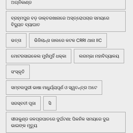
ଅଗ୍ନିକାଣ୍ଡ
ବ୍ରହ୍ମପୁର ବଡ଼ ଡାକ୍ତରଖାନାରେ ଅସ୍ତ୍ରୋପଚାର ସମୟରେ
ବିଦ୍ୟୁତ ବ୍ୟାଘାତ
ଭତ୍ତା
ଭିଜିଲାନ୍ସ ଜାଲରେ କଟକ CRRI ଥାନା IIC
ମୋଟରସାଇକେଲ ମୁହାଁମୁହିଁ ଧକ୍କା
ଲରମ୍ଭା ମହାବିଦ୍ୟାଳୟ
ସଂସ୍କୃତି
ସମ୍ବଲପୁରୀ ଭାଷା ମାଧୁର୍ଯ୍ୟପୂର୍ଣ ଓ ସ୍ୱତନ୍ତ୍ର ଅଟେ
ସରସ୍ବତୀ ପୂଜା
ସି
ସୀତାକୁଣ୍ଡ ଜଳପ୍ରପାତରେ ଦୁର୍ଘଟଣା: ପିକନିକ ସମୟରେ ଦୁଇ
ଭାଇଙ୍କ ମୃତ୍ୟୁ