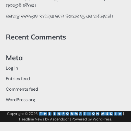
ପ୍ରସ୍ତୁତି ବୈଠକ।
ଜଗପାଡୁ ବଡବନ୍ଧର ସମୀକ୍ଷା କଲେ ବିଧାୟକ ରୂପେଶ ପାଣିଗ୍ରାହୀ।
Recent Comments
Meta
Log in
Entries feed
Comments feed
WordPress.org
Copyright © 2026
‌
‌
|
Headline News by
Ascendoor
| Powered by
WordPress
.