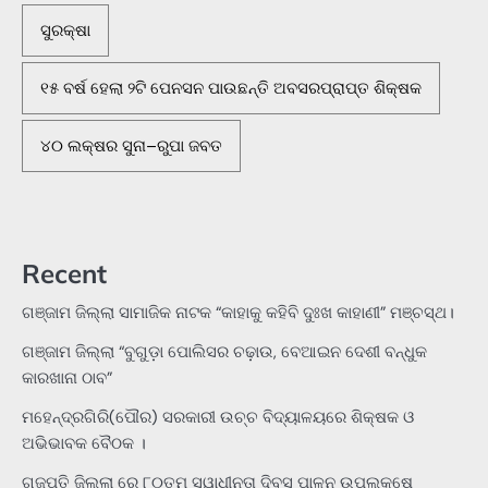
ସୁରକ୍ଷା
୧୫ ବର୍ଷ ହେଲା ୨ଟି ପେନସନ ପାଉଛନ୍ତି ଅବସରପ୍ରାପ୍ତ ଶିକ୍ଷକ
୪୦ ଲକ୍ଷର ସୁନା–ରୁପା ଜବତ
Recent
ଗଞ୍ଜାମ ଜିଲ୍ଲା ସାମାଜିକ ନାଟକ “କାହାକୁ କହିବି ଦୁଃଖ କାହାଣୀ” ମଞ୍ଚସ୍ଥ।
ଗଞ୍ଜାମ ଜିଲ୍ଲା “ବୁଗୁଡ଼ା ପୋଲିସର ଚଢ଼ାଉ, ବେଆଇନ ଦେଶୀ ବନ୍ଧୁକ
କାରଖାନା ଠାବ”
ମହେନ୍ଦ୍ରଗିରି(ପୌର) ସରକାରୀ ଉଚ୍ଚ ବିଦ୍ୟାଳୟରେ ଶିକ୍ଷକ ଓ
ଅଭିଭାବକ ବୈଠକ ।
ଗଜପତି ଜିଲ୍ଲା ରେ ୮୦ତମ ସ୍ୱାଧୀନତା ଦିବସ ପାଳନ ଉପଲକ୍ଷେ