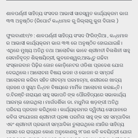
ଶାଳପର୍ଣ୍ଣୀ ସାହିତ୍ୟ ସଂସଦର ଆଭାସୀ ସାରସ୍ୱତ କାର୍ଯ୍ୟକ୍ରମ ଭାଗ
୩୩ ଅନୁଷ୍ଠିତ (ରିପୋର୍ଟ କନ୍ଧମାଳ ରୁ ଜିଲ୍ଲାରୁ କୁନା ଦିଗାଲ )
ଫୁଲବାଣୀ:୧/୭ : ଶାଳପର୍ଣ୍ଣୀ ସାହିତ୍ୟ ସଂସଦ ଫିରିଙ୍ଗିଆ , କନ୍ଧମାଳ
ର ଆଭାସୀ କାର୍ଯ୍ୟକ୍ରମ ଭାଗ ୩୩ ରେ ଅନୁଷ୍ଠିତ ହୋଇଯାଇଛି।
ଏଥିରେ ମୁଖ୍ୟ ଅତିଥି ତଥା ଆଲୋଚିକା ଭାବେ ଶ୍ରୀମତୀ ବିଳାଶିନୀ ସାହୁ
ସେବାନିବୃତ୍ତ ଶିକ୍ଷୟିତ୍ରୀ, ଭୁବନେଶ୍ୱର,ଆସନ୍ତୁ ଗଢିବା
ସଂସ୍କାରବାନ ପିଢ଼ିର ଜୋନ କୋଡ଼ିନେଟର ଓଡିଶା ପ୍ରଦେଶ ଯୋଗ
ଦେଇଥିଲେ। ଆଲୋଚନା ବିଷୟ ଭଜନ ଓ ଭୋଜନ ର ସମ୍ପର୍କ
ଆଲୋଚନା କରିବା ସହିତ ଜୀବତ୍ମା ପରମାତ୍ମା, ଶରୀରରେ ଖାଦ୍ୟ
ଗ୍ରହଣ ଓ ସୁସ୍ଥ ଚିନ୍ତନ ବିଷୟରେ ମାର୍ମିକ ଆଲୋଚନା କରଛନ୍ତି।
ଡ.ବିରଞ୍ଚି ନାରାୟଣ ସାହୁ ସଭାପତି ଙ୍କ ପୌରହିତ୍ୟରେ ସଭାକାର୍ଯ୍ୟ
ଆରମ୍ଭ ହୋଇଥିଲା। ମାର୍ଗଦର୍ଶିକା ଡା. ମଧୁମିତା ଷଡ଼ଙ୍ଗୀ ଅତିଥି
ପରିଚୟ ପ୍ରଦାନ କରିଥିଲେ। କାର୍ଯ୍ୟକ୍ରମର ଦ୍ୱିତୀୟ ସୋପାନରେ
କବିତା ସଂଯୋଜନା ଶ୍ରୀମତୀ ପ୍ରଜ୍ଞା ପରମିତା ସାହୁ ଙ୍କ ସହ ସମ୍ପାଦିକା
ଏବଂ ଶ୍ରୀମତୀ ପ୍ରଭାତୀ ସମ୍ପାଦିକା ତୁଲାଇଥିଲେ।ଆଜିର ସାହିତ୍ୟ
ଆସର ରେ ରାଜ୍ୟର କୋଣ ଅନୁକୋଣରୁ ୨୮ଜଣ କବି କବୟିତ୍ରୀ ଯୋଗ