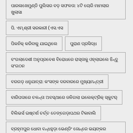
ପାରଳାଖେମୁଣ୍ଡି ପୁଲିସର ବଡ଼ ସଫଳତା: ୪ଟି ଚୋରି ମାମଲାର
ଖୁଲାସା
ପି. ଏମ୍.ଶ୍ରୀ ସରକାରୀ (ଏସ.ଏସ
ପିକନିକ୍‌ କରିବାକୁ ଯାଇଥିଲେ
ପୁରାଣ ପ୍ରସିଦ୍ଧ
ବଂଗଲାଦେଶୀ ଅନୁପ୍ରବେଶ ବିରୋଧରେ ରାସ୍ତାକୁ ଓହ୍ଲାଇଲେ ହିନ୍ଦୁ
ସଂଗଠନ
ବରଗଡ଼ ଧନୁଯାତ୍ରା: କଂସଙ୍କ ଦରବାରରେ ମୁଖ୍ୟମନ୍ତ୍ରୀ
ବାରିପଦାରେ ଚଳନ୍ତା ଅବସ୍ଥାରେ ଜଳିଗଲା ଇଲେକ୍ଟ୍ରିକ୍ ସ୍କୁଟର୍
ବିଲିଭର୍ସ ଇଷ୍ଟର୍ଣ ଚର୍ଚ୍ଚ ତେଙ୍ଗେଡ଼ାପଥର ଟିକାବାଲି
ବ୍ରହ୍ମପୁର ଧୋବା ବନ୍ଧହୁଡ଼ା ଭେଣ୍ଡିଂ ଜୋନ୍‌ରେ ଭୟଙ୍କର