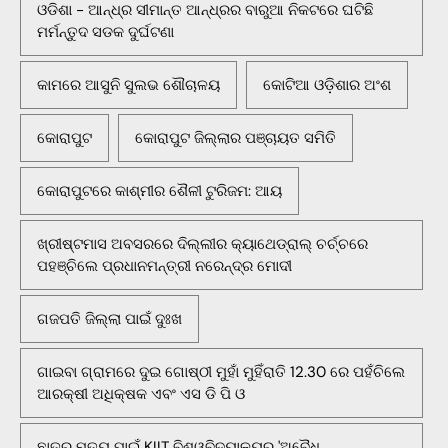
ଓଡିଶା - ଆନ୍ଧ୍ର ସୀମାନ୍ତ ଆନ୍ଧ୍ରର ବାରୁଆ ନିକଟରେ ଘଟିଛି
ମର୍ମନ୍ତୁଦ ସଡକ ଦୁର୍ଘଟଣା
କାମରେ ଆସୁନି ସୁଲଭ ଶୌଚାଳୟ
କୋଟିଆ ଓଡ଼ିଶାର ଅଂଶ
କୋରାପୁଟ
କୋରାପୁଟ ଜିଲ୍ଲାର ପଞ୍ଚାୟତ ସମିତି
କୋରାପୁଟରେ କାଶ୍ମୀର ଶୈଳୀ ଟୁରିଜମ: ଆୟ
ଖ୍ରୀଷ୍ଟମାସ ଅବସରରେ ଦିଲ୍ଲୀର କ୍ୟାଥେଡ୍ରାଲ୍ ଚର୍ଚ୍ଚରେ
ପହଞ୍ଚିଲେ ପ୍ରଧାନମନ୍ତ୍ରୀ ନରେନ୍ଦ୍ର ମୋଦୀ
ଗଜପତି ଜିଲ୍ଲା ପାଇଁ ଦୁଃଖ
ଗାଇବା ଗ୍ରାମରେ ଦୁଇ ଗୋଷ୍ଠୀ ମୁହାଁ ମୁହିଁରାତି 12.30 ରେ ପହଁଚିଲେ
ଆରକ୍ଷୀ ଅଧିକ୍ଷକ ଏବଂ ଏସ ଡି ପି ଓ
ଛାତ୍ର ମୃତ୍ୟୁ ପାଇଁ KIIT ବିଶ୍ୱବିଦ୍ୟାଳୟର 'ଅବୈଧ