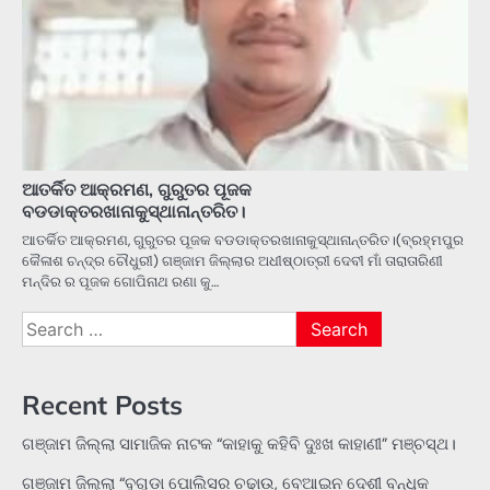
ଆତର୍କିତ ଆକ୍ରମଣ, ଗୁରୁତର ପୂଜକ
ବଡଡାକ୍ତରଖାନାକୁସ୍ଥାନାନ୍ତରିତ।
ଆତର୍କିତ ଆକ୍ରମଣ, ଗୁରୁତର ପୂଜକ ବଡଡାକ୍ତରଖାନାକୁସ୍ଥାନାନ୍ତରିତ।(ବ୍ରହ୍ମପୁର
କୈଳାଶ ଚନ୍ଦ୍ର ଚୌଧୁରୀ) ଗଞ୍ଜାମ ଜିଲ୍ଲାର ଅଧୀଷ୍ଠାତ୍ରୀ ଦେବୀ ମାଁ ତାରାତାରିଣୀ
ମନ୍ଦିର ର ପୂଜକ ଗୋପିନାଥ ରଣା କୁ…
Search
for:
Recent Posts
ଗଞ୍ଜାମ ଜିଲ୍ଲା ସାମାଜିକ ନାଟକ “କାହାକୁ କହିବି ଦୁଃଖ କାହାଣୀ” ମଞ୍ଚସ୍ଥ।
ଗଞ୍ଜାମ ଜିଲ୍ଲା “ବୁଗୁଡ଼ା ପୋଲିସର ଚଢ଼ାଉ, ବେଆଇନ ଦେଶୀ ବନ୍ଧୁକ