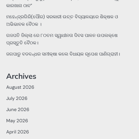
କାରଖାନା ଠାବ”
ମହେନ୍ଦ୍ରଗିରି(ପୌର) ସରକାରୀ ଉଚ୍ଚ ବିଦ୍ୟାଳୟରେ ଶିକ୍ଷକ ଓ
ଅଭିଭାବକ ବୈଠକ ।
ଗଜପତି ଜିଲ୍ଲା ରେ ୮୦ତମ ସ୍ୱାଧୀନତା ଦିବସ ପାଳନ ଉପଲକ୍ଷେ
ପ୍ରସ୍ତୁତି ବୈଠକ।
ଜଗପାଡୁ ବଡବନ୍ଧର ସମୀକ୍ଷା କଲେ ବିଧାୟକ ରୂପେଶ ପାଣିଗ୍ରାହୀ।
Archives
August 2026
July 2026
June 2026
May 2026
April 2026