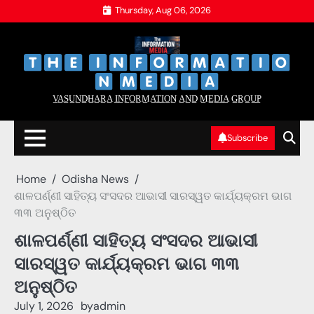
Skip
Thursday, Aug 06, 2026
to
content
‌
‌
V̲A̲S̲U̲N̲D̲H̲A̲R̲A̲ I̲N̲F̲O̲R̲M̲A̲T̲I̲O̲N̲ A̲N̲D̲ M̲E̲D̲I̲A̲ G̲R̲O̲U̲P̲
Subscribe
Home
Odisha News
ଶାଳପର୍ଣ୍ଣୀ ସାହିତ୍ୟ ସଂସଦର ଆଭାସୀ ସାରସ୍ୱତ କାର୍ଯ୍ୟକ୍ରମ ଭାଗ
୩୩ ଅନୁଷ୍ଠିତ
ଶାଳପର୍ଣ୍ଣୀ ସାହିତ୍ୟ ସଂସଦର ଆଭାସୀ
ସାରସ୍ୱତ କାର୍ଯ୍ୟକ୍ରମ ଭାଗ ୩୩
ଅନୁଷ୍ଠିତ
July 1, 2026
by
admin