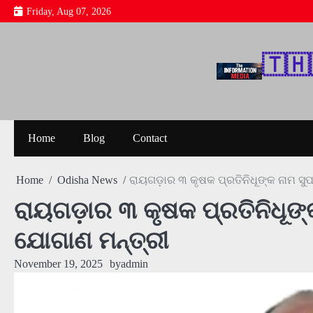
Skip
Friday, Aug 07, 2026
to
content
🇹‌🇭‌
Home
Blog
Contact
Home
Odisha News
ରାୟଗଡ଼ାର ୩ କୃଷକ ପ୍ରତିନିଧୂଙ୍କ ନାମ ସ
ରାୟଗଡ଼ାର ୩ କୃଷକ ପ୍ରତିନିଧୂଙ
ଯୋଗାଣ ମନ୍ତ୍ରୀ
November 19, 2025
by
admin