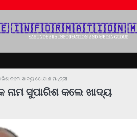
🇪‌ 🇮‌🇳‌🇫‌🇴‌🇷‌🇲‌🇦‌🇹‌🇮‌🇴‌🇳‌ 🇲
V̲A̲S̲U̲N̲D̲H̲A̲R̲A̲ I̲N̲F̲O̲R̲M̲A̲T̲I̲O̲N̲ A̲N̲D̲ M̲E̲D̲I̲A̲ G̲R̲O̲U̲P̲
ୁପାରିଶ କଲେ ଖାଦ୍ୟ ଯୋଗାଣ ମନ୍ତ୍ରୀ
୍କ ନାମ ସୁପାରିଶ କଲେ ଖାଦ୍ୟ