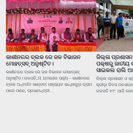
କାଶୀନଗର ବ୍ଲକ ରେ ଜଳ ବିଭାଜନ
ଜିଲ୍ଳା ପ୍ରଶାସନ 
ମୋହତ୍ସବ୍ ଅନୁଷ୍ଟିତ।
ପକ୍ଷରୁ ଜାତୀୟ 
ସାଇକଲ ରାଲି ଅନ
କାଶୀନଗର ବ୍ଲକ ରେ ଜଳ ବିଭାଜନ ମୋହତ୍ସବ୍
ଅନୁଷ୍ଟିତ। ଗଜପତି,31.1(ମନୋଜ ପାଢ଼ୀ) – କାଶୀନଗର
ଜିଲ୍ଳା ପ୍ରଶାସନ ଓ କ୍
ବ୍ଲକ ଅନ୍ତର୍ଗତ ଖାଣ୍ଡବା ପଞ୍ଚାୟତ ଭାନ୍ନାଗୁଡ଼ା ଗ୍ରାମ
କ୍ରୀଡ଼ା ଦିବସ ଅବସରର
ଠାରେ ଠାରେ, ପ୍ରଧାମନ୍ତ୍ରୀ…
ଗଜପତି ୧/୯: ଆଜି ଗଜ