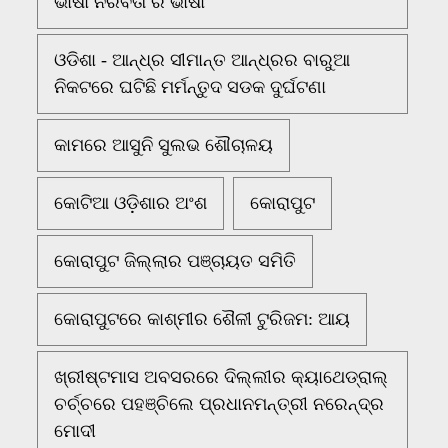
ଭାଷା ନିରବତା ର ଭାଷା
ଓଡିଶା - ଆନ୍ଧ୍ର ସୀମାନ୍ତ ଆନ୍ଧ୍ରର ବାରୁଆ
ନିକଟରେ ଘଟିଛି ମର୍ମନ୍ତୁଦ ସଡକ ଦୁର୍ଘଟଣା
କାମରେ ଆସୁନି ସୁଲଭ ଶୌଚାଳୟ
କୋଟିଆ ଓଡ଼ିଶାର ଅଂଶ
କୋରାପୁଟ
କୋରାପୁଟ ଜିଲ୍ଲାର ପଞ୍ଚାୟତ ସମିତି
କୋରାପୁଟରେ କାଶ୍ମୀର ଶୈଳୀ ଟୁରିଜମ: ଆୟ
ଖ୍ରୀଷ୍ଟମାସ ଅବସରରେ ଦିଲ୍ଲୀର କ୍ୟାଥେଡ୍ରାଲ୍
ଚର୍ଚ୍ଚରେ ପହଞ୍ଚିଲେ ପ୍ରଧାନମନ୍ତ୍ରୀ ନରେନ୍ଦ୍ର
ମୋଦୀ