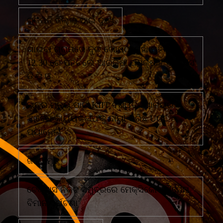
ଗଜପତି ଜିଲ୍ଲା ପାଇଁ ଦୁଃଖ
ଗାଇବା ଗ୍ରାମରେ ଦୁଇ ଗୋଷ୍ଠୀ ମୁହାଁ ମୁହିଁରାତି
12.30 ରେ ପହଁଚିଲେ ଆରକ୍ଷୀ ଅଧିକ୍ଷକ ଏବଂ ଏସ
ଡି ପି ଓ
ଛାତ୍ର ମୃତ୍ୟୁ ପାଇଁ KIIT ବିଶ୍ୱବିଦ୍ୟାଳୟର
'ଅବୈଧ କାର୍ଯ୍ୟକଳାପ'କୁ ଦାୟୀ କରିଛି UGC
ପ୍ୟାନେଲ
ଜଣେ ମୃତ
ଟେକ୍ସାସ ନିକଟ ସମୁଦ୍ରରେ ମେକ୍ସିକୋ ନୌସେନା
ବିମାନ ଦୁର୍ଘଟଣା