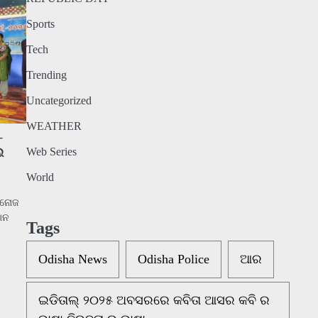
Sports
Tech
Trending
Uncategorized
WEATHER
–
େ
Web Series
World
(ମନୋଜ
ଠାନ
Tags
Odisha News
Odisha Police
ଆର
ଇଡିତାଲ୍ ୨୦୨୫ ଅବସରରେ କବିତା ଆସର କବି ର