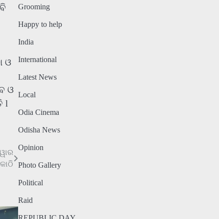
Grooming
ବି
Happy to help
India
International
ା ଓ
Latest News
ବେ ଓ
Local
 l
Odia Cinema
Odisha News
Opinion
ାୱାର
କାଠି
Photo Gallery
Political
Raid
REPUBLIC DAY