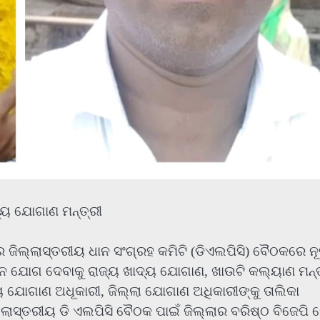
ଦ୍ୟ ଯୋଗାଣ ମନ୍ତ୍ରୀ
େ ଜିଲ୍ଲାସ୍ତରୀୟ ଧାନ ସଂଗ୍ରହ କମିଟି (ଡିଏଲପିସି) ବୈଠକରେ ନ
 ଯୋଗ ଦେବାକୁ ରାଜ୍ୟ ଖାଦ୍ୟ ଯୋଗାଣ, ଖାଉଟି କଲ୍ୟାଣ ମନ୍ତ
୍ୟ ଯୋଗାଣ ଅଧୂକାରୀ, ଜିଲ୍ଲା ଯୋଗାଣ ଅଧିକାରୀଙ୍କୁ ତାଲିକା
୍ଲାସ୍ତରୀୟ ଡି ଏଲପିସି ବୈଠକ ପାଇଁ ଜିଲ୍ଲାର ବରିଷ୍ଠ ବିଜେପି 