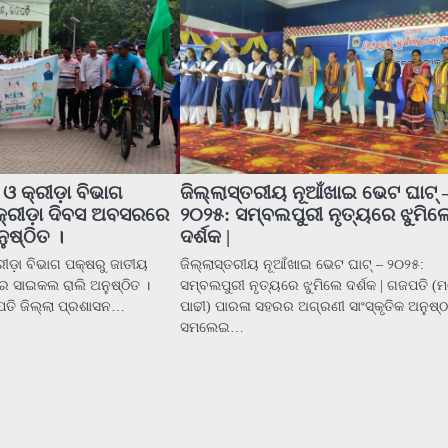
ଓ କ୍ରୀଡ଼ା ବିଭାଗ
ଜିଲ୍ଲାସ୍ତରୀୟ ନୂଆଁଖାଇ ଭେଟ ଘାଟ୍ 
କ୍ରୀଡ଼ା ଦିବସ ଅବସରରେ
୨୦୨୫: ସମ୍ବଲପୁରୀ ନୃତ୍ୟରେ ଝୁମିଲ
ୁଷ୍ଠିତ ।
ଦର୍ଶକ |
ରୀଡ଼ା ବିଭାଗ ପକ୍ଷରୁ ଜାତୀୟ
ଜିଲ୍ଲାସ୍ତରୀୟ ନୂଆଁଖାଇ ଭେଟ ଘାଟ୍ – ୨୦୨୫:
େ ସାଇକଲ ରାଲି ଅନୁଷ୍ଠିତ ।
ସମ୍ବଲପୁରୀ ନୃତ୍ୟରେ ଝୁମିଲେ ଦର୍ଶକ | ଗଜପତି 
ପତି ଜିଲ୍ଲା ପ୍ରଶାସନ…
ପାଢୀ) ପାରଳା ସହରର ଅଗ୍ରଣୀ ସାଂସ୍କୃତିକ ଅନୁଷ୍
ସମଲେଇ…