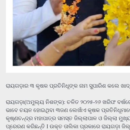
ରାୟଗଡ଼ାର ୩ କୃଷକ ପ୍ରତିନିଧୂଙ୍କ ନାମ ସୁପାରିଶ କଲେ ଖା
ରାୟଗଡ଼ା(ଅମୁଲ୍ୟ ନିଶଙ୍କ): ଚଳିତ ୨୦୨୫-୨୬ ଖରିଫ ବର୍ଷର
ଭାବେ ଚୟନ ହୋଇଥିବା ୩ଜଣ ଲେଖାଁଏ କୃଷକ ପ୍ରତିନିଧୂମାନେ
କୃଷ୍ଣଚନ୍ଦ୍ର ମହାପାତ୍ର ସମସ୍ତ ଜିଲ୍ଲାପାଳ ଓ ଜିଲ୍ଲା ମୁଖ
ପ୍ରେରଣ କରିଛନ୍ତି I ଉକ୍ତ ତାଲିକା ପ୍ରକାରେ ରାୟଗଡ଼ା ଜିଲ