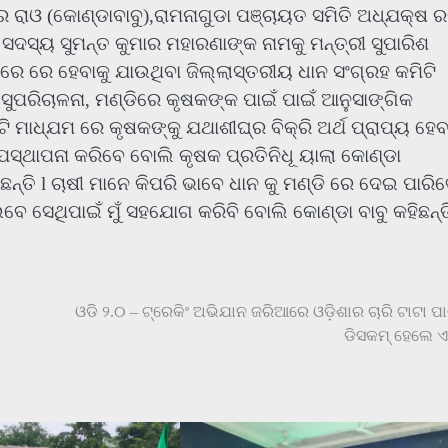
ରାଓ (କୋଣ୍ଡାବାବୁ),ରାମନାଗୁଡା ପଞ୍ଚାୟତ ସମିତି ଅଧ୍ଯକ୍ଷ ର
 ସଦସ୍ୟ ସୁମନ୍ତ କୁମାର ମହାରଣାଙ୍କ ନାମକୁ ମନ୍ତ୍ରୀ ସୁପାରିଶ
ରେ ରେ ହେବାକୁ ଯାଉଥିବା ଜିଲ୍ଲାସ୍ତରୀୟ ଧାନ ସଂଗ୍ରହ କମିଟି
ପରିଚାଳନା, ମଣ୍ଡିରେ କୃଷକଙ୍କ ପାଇଁ ପାଇଁ ଆନୁସାଙ୍ଗିକ
ଟି ମାଧ୍ଯମ ରେ କୃଷକଙ୍କୁ ଯଥାଶୀଘ୍ର ବିକ୍ରି ଅର୍ଥ ପ୍ରାପ୍ୟ ହେବ
ପସ୍ଥାପନା କରିବେ ବୋଲି କୃଷକ ପ୍ରତିନିଧୂ ୟାଲା କୋଣ୍ଡା
ନ୍ତି l ଚାଷୀ ମାନେ କିପରି ଭାବେ ଧାନ କୁ ମଣ୍ଡି ରେ ଦେଇ ପାରି
ବେ ସେଥିପାଇଁ ମୁଁ ସହଯୋଗ କରିବି ବୋଲି କୋଣ୍ଡା ବାବୁ କହିଛନ୍ତି
ଓଡି ୨.୦ – ଟ୍ରେକିଂ ଅଭିଯାନ ଜରିଆରେ ଓଡ଼ିଶାର ଚାରି ଟାଟା ପ
ଡିସକମ୍ ହେଲେ ଏ