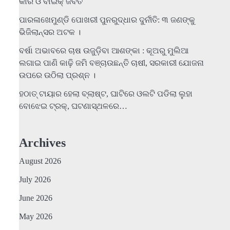
କାର ଓ ବାଇକ୍ ଜବତ
ପାରଳାଖେମୁଣ୍ଡି ପୋଖରୀ ପୁନରୁଦ୍ଧାର ଦୁର୍ନୀତି: ୩ ଜଣଙ୍କୁ
ଭିଜିଲାନ୍ସର ଅଟକ ।
ବର୍ଷା ଅଭାବରେ ଚାଷ ଉଜୁଡ଼ିବା ଆଶଙ୍କା : କୂଅରୁ ମୁଲିଆ
ଲଗାଇ ପାଣି କାଢ଼ି ଜମି ବଞ୍ଚାଉଛନ୍ତି ଚାଷୀ, ସରକାରୀ ଯୋଜନା
ଉପରେ ଉଠିଲା ପ୍ରଶ୍ନ ।
ହଠାତ୍‌ ଟାୟାର ହେଲା ବ୍ଲାଷ୍ଟ, ଘାଟିରେ ଓଲଟି ପଡିଲା ଲୁହା
ବୋଝେଇ ଟ୍ରକ୍‌, ଘଟଣାସ୍ଥଳରେ…
Archives
August 2026
July 2026
June 2026
May 2026