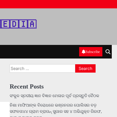
‌🇪‌🇩‌🇮‌🇦‌
Subscribe
Search
for:
Recent Posts
ସଂକୁଳ ସ୍ତରୀୟ ଜ୍ଞାନ ବିଜ୍ଞାନ ମେଳାର ପୂର୍ବ ପ୍ରସ୍ତୁତି ବୈଠକ
ନିଶା ମାଫିଆଙ୍କ ବିରୋଧରେ ଭଞ୍ଜନଗର ପୋଲିସର ବଡ଼
ସଫଳତା୪୪ ଗ୍ରାମ ବ୍ରାଉନ୍ ସୁଗାର ସହ ୪ ଅଭିଯୁକ୍ତ ଗିରଫ,