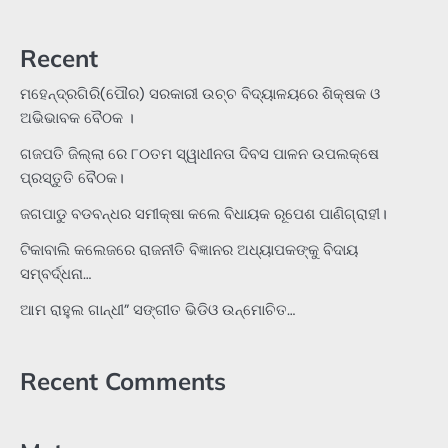
Recent
ମହେନ୍ଦ୍ରଗିରି(ପୌର) ସରକାରୀ ଉଚ୍ଚ ବିଦ୍ୟାଳୟରେ ଶିକ୍ଷକ ଓ
ଅଭିଭାବକ ବୈଠକ ।
ଗଜପତି ଜିଲ୍ଲା ରେ ୮୦ତମ ସ୍ୱାଧୀନତା ଦିବସ ପାଳନ ଉପଲକ୍ଷେ
ପ୍ରସ୍ତୁତି ବୈଠକ।
ଜଗପାଡୁ ବଡବନ୍ଧର ସମୀକ୍ଷା କଲେ ବିଧାୟକ ରୂପେଶ ପାଣିଗ୍ରାହୀ।
ଟିକାବାଲି କଲେଜରେ ରାଜନୀତି ବିଜ୍ଞାନର ଅଧ୍ୟାପକଙ୍କୁ ବିଦାୟ
ସମ୍ବର୍ଦ୍ଧନା…
ଆମ ରାହୁଲ ଗାନ୍ଧୀ” ସଙ୍ଗୀତ ଭିଡିଓ ଉନ୍ମୋଚିତ…
Recent Comments