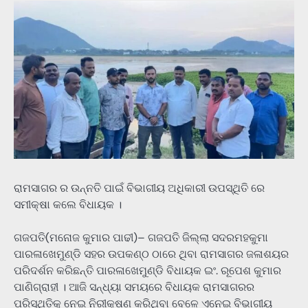
ରାମସାଗର ର ଉନ୍ନତି ପାଇଁ ବିଭାଗୀୟ ଅଧିକାରୀ ଉପସ୍ଥିତି ରେ
ସମୀକ୍ଷା କଲେ ବିଧାୟକ ।
ଗଜପତି(ମନୋଜ କୁମାର ପାଢୀ)– ଗଜପତି ଜିଲ୍ଲା ସଦରମହକୁମା
ପାରଳାଖେମୁଣ୍ଡି ସହର ଉପକଣ୍ଠ ଠାରେ ଥିବା ରାମସାଗର ଜଳାଶୟର
ପରିଦର୍ଶନ କରିଛନ୍ତି ପାରଳାଖେମୁଣ୍ଡି ବିଧାୟକ ଇଂ. ରୂପେଶ କୁମାର
ପାଣିଗ୍ରାହୀ । ଆଜି ସନ୍ଧ୍ୟା ସମୟରେ ବିଧାୟକ ରାମସାଗରର
ପରିସ୍ଥିତିକୁ ନେଇ ନିରୀକ୍ଷଣ କରିଥିବା ବେଳେ ଏନେଇ ବିଭାଗୀୟ