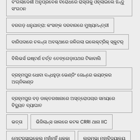
ବଂଗଲାଦେଶୀ ଅନୁପ୍ରବେଶ ବିରୋଧରେ ରାସ୍ତାକୁ ଓହ୍ଲାଇଲେ ହିନ୍ଦୁ
ସଂଗଠନ
ବରଗଡ଼ ଧନୁଯାତ୍ରା: କଂସଙ୍କ ଦରବାରରେ ମୁଖ୍ୟମନ୍ତ୍ରୀ
ବାରିପଦାରେ ଚଳନ୍ତା ଅବସ୍ଥାରେ ଜଳିଗଲା ଇଲେକ୍ଟ୍ରିକ୍ ସ୍କୁଟର୍
ବିଲିଭର୍ସ ଇଷ୍ଟର୍ଣ ଚର୍ଚ୍ଚ ତେଙ୍ଗେଡ଼ାପଥର ଟିକାବାଲି
ବ୍ରହ୍ମପୁର ଧୋବା ବନ୍ଧହୁଡ଼ା ଭେଣ୍ଡିଂ ଜୋନ୍‌ରେ ଭୟଙ୍କର
ଅଗ୍ନିକାଣ୍ଡ
ବ୍ରହ୍ମପୁର ବଡ଼ ଡାକ୍ତରଖାନାରେ ଅସ୍ତ୍ରୋପଚାର ସମୟରେ
ବିଦ୍ୟୁତ ବ୍ୟାଘାତ
ଭତ୍ତା
ଭିଜିଲାନ୍ସ ଜାଲରେ କଟକ CRRI ଥାନା IIC
ମୋଟରସାଇକେଲ ମୁହାଁମୁହିଁ ଧକ୍କା
ଲରମ୍ଭା ମହାବିଦ୍ୟାଳୟ