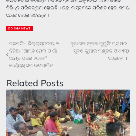
କରିବି ବୋଲି କହିଛନ୍ତି । ତେବେ ରାମସାଗରକୁ ନେଇ ଏପରି ଭାବେ
ବିଭିନ୍ନ ପରିକଳ୍ପନା ହୋଇଛି । ତାହା ବାସ୍ତବରେ ପରିଣତ ହେବା ସମୟ
ଆସିଛି ବୋଲି କହିଛନ୍ତି ।
ODISHA NEWS
ଗଜପତି:- ଜିଲ୍ଲାସ୍ତରୀୟ ୭
ନୂଆଗଡ ବ୍ଲକ ମୁରୁସିଂ ଗ୍ରାମର
Post
ଦିନିଆ “ଆମ୍ବ ମେଳା ଓ ଗାଁ
ସୁଦଶ କୁମାର ମଣ୍ଡଳ ଓଏଏସ୍
navigation
ଆମ୍ବ ପସରା ୨୦୨୬”
ପାଇଲେ ।
କାର୍ଯ୍ୟକ୍ରମ ଉଦଘାଟିତ
Related Posts