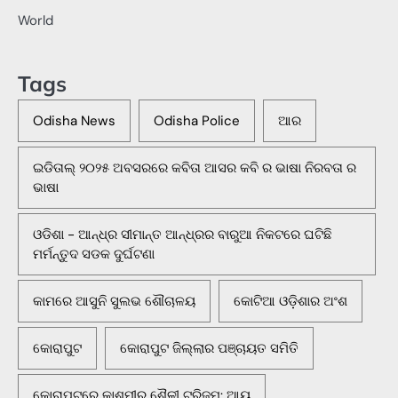
World
Tags
Odisha News
Odisha Police
ଆର
ଇଡିତାଲ୍ ୨୦୨୫ ଅବସରରେ କବିତା ଆସର କବି ର ଭାଷା ନିରବତା ର
ଭାଷା
ଓଡିଶା - ଆନ୍ଧ୍ର ସୀମାନ୍ତ ଆନ୍ଧ୍ରର ବାରୁଆ ନିକଟରେ ଘଟିଛି
ମର୍ମନ୍ତୁଦ ସଡକ ଦୁର୍ଘଟଣା
କାମରେ ଆସୁନି ସୁଲଭ ଶୌଚାଳୟ
କୋଟିଆ ଓଡ଼ିଶାର ଅଂଶ
କୋରାପୁଟ
କୋରାପୁଟ ଜିଲ୍ଲାର ପଞ୍ଚାୟତ ସମିତି
କୋରାପୁଟରେ କାଶ୍ମୀର ଶୈଳୀ ଟୁରିଜମ: ଆୟ