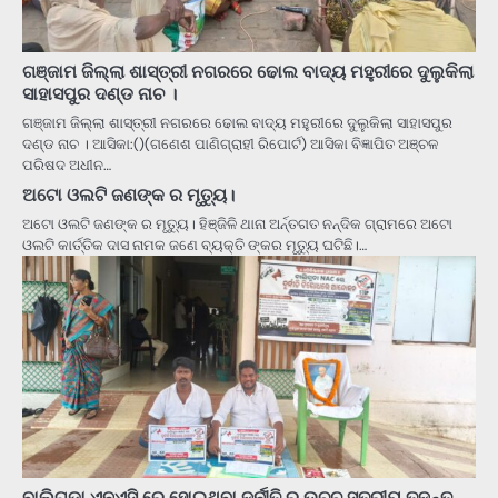
ଗଞ୍ଜାମ ଜିଲ୍ଲା ଶାସ୍ତ୍ରୀ ନଗରରେ ଢୋଲ ବାଦ୍ୟ ମହୁରୀରେ ଦୁଲୁକିଲା
ସାହାସପୁର ଦଣ୍ଡ ନାଚ ।
ଗଞ୍ଜାମ ଜିଲ୍ଲା ଶାସ୍ତ୍ରୀ ନଗରରେ ଢୋଲ ବାଦ୍ୟ ମହୁରୀରେ ଦୁଲୁକିଲା ସାହାସପୁର
ଦଣ୍ଡ ନାଚ । ଆସିକା:()(ଗଣେଶ ପାଣିଗ୍ରାହୀ ରିପୋର୍ଟ) ଆସିକା ବିଜ୍ଞାପିତ ଅଞ୍ଚଳ
ପରିଷଦ ଅଧୀନ…
ଅଟୋ ଓଲଟି ଜଣଙ୍କ ର ମୃତ୍ୟୁ।
ଅଟୋ ଓଲଟି ଜଣଙ୍କ ର ମୃତ୍ୟୁ। ହିଞ୍ଜିଳି ଥାନା ଅର୍ନ୍ତଗତ ନନ୍ଦିକ ଗ୍ରାମରେ ଅଟୋ
ଓଲଟି କାର୍ତ୍ତିକ ଦାସ ନାମକ ଜଣେ ବ୍ୟକ୍ତି ଙ୍କର ମୃତ୍ୟୁ ଘଟିଛି।…
ବାଲିଗୁଡା ଏନଏସି ରେ ହୋଇଥିବା ଦୁର୍ନୀତି ର ଉଚ୍ଚ ସ୍ତରୀୟ ତଦନ୍ତ