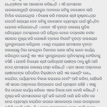
ଯନ୍ତ୍ରୀଙ୍କ ସହ ଆଲୋଚନା କରିଛନ୍ତି । ଏହି ରାମସାଗର
ପାରଳାଖେମୁଣ୍ଡି ରାଜାରାଜୁଡା ଅମଳରେ ଜମିକୁ ଜଳସେଚନ ଲାଗି
ନିର୍ମାଣ କରାଯାଇଥିଲା । ବିଶେଷ କରି ମହାରାଜା ଶ୍ରୀ କୃଷ୍ଣଚନ୍ଦ୍ର
ଗଜପତି ନାରାୟଣ ଦେବ ଜମିକୁ ଜଳସେଚନ ବ୍ୟବସ୍ଥା ପାଇଁ ସୁଚିନ୍ତିତ
ଯୋଜନା କରିଯାଇଚନ୍ତି । ତେବେ ଏହି ବୃହତ୍ତ ଜଳାଶୟ ଗୁଡିକ
ପରିତ୍ୟକ୍ତ ଅବସ୍ଥାରେ ପଡି ରହିଥିବା ବେଳେ ତତ୍କାଳୀନ ନବୀନ
ସରକାର ମୁଖ୍ୟ କରି ଗୋଷାଣି ବ୍ଲକର ତିନୋଟି ବୃହତ୍ତ ଜଳାଶୟର
ପୁନରୁଉଦ୍ଧାର କରିଥିଲେ । ସେଥି ମଧ୍ୟରେ ରାମସାଗର ବୃହତ୍ତ
ଜଳାଶୟକୁ ଠିକା ନେଇଥିବା ଠିକାଦାର ଜଣକ ସଠିକ୍ ଭାବେ କାର୍ଯ୍ୟ
କରିନଥିବା ଯୋଗୁଁ ଏହା ଏବେ ପୁନରୁଉଦ୍ଧାର ପୂର୍ବାବସ୍ଥାକୁ ଫେରିବାକୁ
ବସିଛି । ଯାହାକି ବିଧାୟକ ଶ୍ରୀ ପାଣିଗ୍ରାହୀ ଚାଷୀଙ୍କ ଠାରୁ ଶୁଣି ଆଜି
ହଠାତ୍ ରାମସାଗର ଜଳାଶୟ ଗସ୍ତ କରିଛନ୍ତି । ରାମ ସାଗର ଅଞ୍ଚଳରେ
ଚାଷୀମାନଙ୍କ ପନିପରିବା ବିକ୍ରୀବଟା ଲାଗି ଏକ ଭେଣ୍ଡିଂ ଜୋନ୍
କରାଯିବା, ପର୍ଯ୍ୟଟନର ବିକାଶ କରାଯାଇ ବୋଟିଂ ଆଦି କରିବା, ସେହିଭଳି
ଏହି ସାଗର ଅଞ୍ଚଳରେ ରିଙ୍ଗରୋଡ ପାଇଁ ପ୍ରସ୍ତାବ ରହିଛି । ଏସବୁ
ଦିଗ ଉପରେ କାର୍ଯ୍ୟ କରିଲେ ଏହାର ବିକାଶ ହେବ ବୋଲି କହିଛନ୍ତି ।
ମୁଖ୍ୟ କରି ରାମସାଗରରେ ପୂର୍ବ ଭଳି ଯେପରି ପାଣି ଭରି ରହିବ ସେ
ନେଇ ବ୍ୟବସ୍ଥା କରାଯିବା ଉପରେ ସରକାରଙ୍କ ଠାରେ ଉପସ୍ଥାପନ