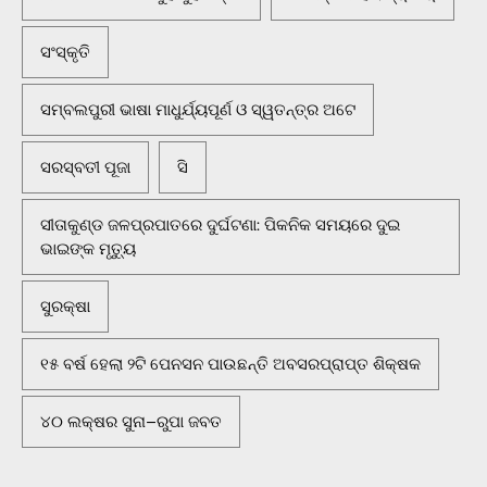
ସଂସ୍କୃତି
ସମ୍ବଲପୁରୀ ଭାଷା ମାଧୁର୍ଯ୍ୟପୂର୍ଣ ଓ ସ୍ୱତନ୍ତ୍ର ଅଟେ
ସରସ୍ବତୀ ପୂଜା
ସି
ସୀତାକୁଣ୍ଡ ଜଳପ୍ରପାତରେ ଦୁର୍ଘଟଣା: ପିକନିକ ସମୟରେ ଦୁଇ
ଭାଇଙ୍କ ମୃତ୍ୟୁ
ସୁରକ୍ଷା
୧୫ ବର୍ଷ ହେଲା ୨ଟି ପେନସନ ପାଉଛନ୍ତି ଅବସରପ୍ରାପ୍ତ ଶିକ୍ଷକ
୪୦ ଲକ୍ଷର ସୁନା–ରୁପା ଜବତ