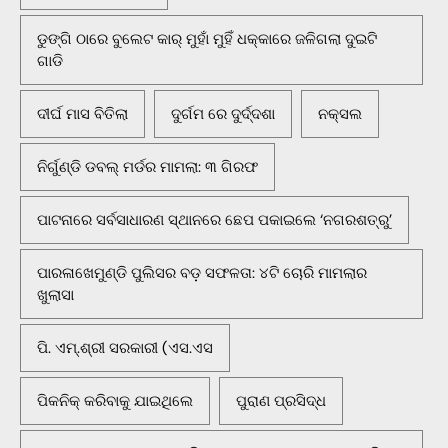
ଡୁଙ୍ଗି ଠାରେ ବୁଲେଟ କାର୍ ମୁହାଁ ମୁହିଁ ଧକ୍କାରେ ଜଳିଗଲା ଦୁଇଟି
ଗାଡି
ଦୀର୍ଘ ମାସ ବିତିଲା
ଦୁର୍ଗମ ରେ ଦୁର୍ଦ୍ଦଶା
ନକ୍ସଲ
ନିର୍ଗୁଣ୍ଡି ଡବଲ୍ ମର୍ଡର ମାମଲା: ୩ ଗିରଫ
ପାଟନାରେ ସର୍ବସାଧାରଣ ସ୍ଥାନରେ ଛେପ ପକାଇଲେ ‘ନଗରଶତ୍ରୁ’
ପାରଳାଖେମୁଣ୍ଡି ପୁଲିସର ବଡ଼ ସଫଳତା: ୪ଟି ଚୋରି ମାମଲାର
ଖୁଲାସା
ପି. ଏମ୍.ଶ୍ରୀ ସରକାରୀ (ଏସ.ଏସ
ପିକନିକ୍‌ କରିବାକୁ ଯାଇଥିଲେ
ପୁରାଣ ପ୍ରସିଦ୍ଧ