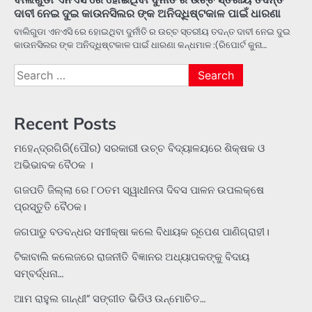
ଦାବୀ ନେଇ ଦୁଇ କାଉନସିଲର ଙ୍କ ଅନିଦ୍ଧିଷ୍ଟକାଳ ପାଇଁ ଧାରଣା
ବାଲିଗୁଡା ଏନଏସି ରେ ହୋଇଥିବା ଦୁର୍ନୀତି ର ଉଚ୍ଚ ସ୍ତରୀୟ ତଦନ୍ତ ଦାବୀ ନେଇ ଦୁଇ
କାଉନସିଲର ଙ୍କ ଅନିଦ୍ଧିଷ୍ଟକାଳ ପାଇଁ ଧାରଣା କନ୍ଧମାଳ :(ରିପୋର୍ଟ କୁନା…
Search
for:
Recent Posts
ମହେନ୍ଦ୍ରଗିରି(ପୌର) ସରକାରୀ ଉଚ୍ଚ ବିଦ୍ୟାଳୟରେ ଶିକ୍ଷକ ଓ
ଅଭିଭାବକ ବୈଠକ ।
ଗଜପତି ଜିଲ୍ଲା ରେ ୮୦ତମ ସ୍ୱାଧୀନତା ଦିବସ ପାଳନ ଉପଲକ୍ଷେ
ପ୍ରସ୍ତୁତି ବୈଠକ।
ଜଗପାଡୁ ବଡବନ୍ଧର ସମୀକ୍ଷା କଲେ ବିଧାୟକ ରୂପେଶ ପାଣିଗ୍ରାହୀ।
ଟିକାବାଲି କଲେଜରେ ରାଜନୀତି ବିଜ୍ଞାନର ଅଧ୍ୟାପକଙ୍କୁ ବିଦାୟ
ସମ୍ବର୍ଦ୍ଧନା…
ଆମ ରାହୁଲ ଗାନ୍ଧୀ” ସଙ୍ଗୀତ ଭିଡିଓ ଉନ୍ମୋଚିତ…