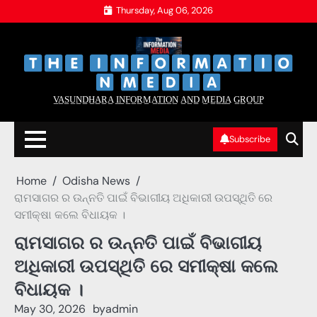
Skip
Thursday, Aug 06, 2026
to
content
‌
‌
V̲A̲S̲U̲N̲D̲H̲A̲R̲A̲ I̲N̲F̲O̲R̲M̲A̲T̲I̲O̲N̲ A̲N̲D̲ M̲E̲D̲I̲A̲ G̲R̲O̲U̲P̲
Subscribe
Home
Odisha News
ରାମସାଗର ର ଉନ୍ନତି ପାଇଁ ବିଭାଗୀୟ ଅଧିକାରୀ ଉପସ୍ଥିତି ରେ
ସମୀକ୍ଷା କଲେ ବିଧାୟକ ।
ରାମସାଗର ର ଉନ୍ନତି ପାଇଁ ବିଭାଗୀୟ
ଅଧିକାରୀ ଉପସ୍ଥିତି ରେ ସମୀକ୍ଷା କଲେ
ବିଧାୟକ ।
May 30, 2026
by
admin