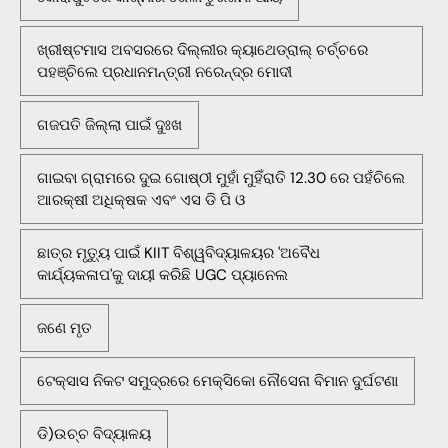
ଖ୍ରୀଷ୍ଟମାସ ଅବସରରେ ଦିଲ୍ଲୀର କ୍ୟାଥେଡ୍ରାଲ୍ ଚର୍ଚ୍ଚରେ
ପହଞ୍ଚିଲେ ପ୍ରଧାନମନ୍ତ୍ରୀ ନରେନ୍ଦ୍ର ମୋଦୀ
ଗଜପତି ଜିଲ୍ଲା ପାଇଁ ଦୁଃଖ
ଗାଇବା ଗ୍ରାମରେ ଦୁଇ ଗୋଷ୍ଠୀ ମୁହାଁ ମୁହିଁରାତି 12.30 ରେ ପହଁଚିଲେ
ଆରକ୍ଷୀ ଅଧିକ୍ଷକ ଏବଂ ଏସ ଡି ପି ଓ
ଛାତ୍ର ମୃତ୍ୟୁ ପାଇଁ KIIT ବିଶ୍ୱବିଦ୍ୟାଳୟର 'ଅବୈଧ
କାର୍ଯ୍ୟକଳାପ'କୁ ଦାୟୀ କରିଛି UGC ପ୍ୟାନେଲ
ଜଣେ ମୃତ
ଟେକ୍ସାସ ନିକଟ ସମୁଦ୍ରରେ ମେକ୍ସିକୋ ନୌସେନା ବିମାନ ଦୁର୍ଘଟଣା
ଡି)ଉଚ୍ଚ ବିଦ୍ୟାଳୟ