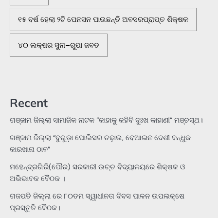
୧୫ ବର୍ଷ ହେଲା ୨ଟି ପେନସନ ପାଉଛନ୍ତି ଅବସରପ୍ରାପ୍ତ ଶିକ୍ଷକ
୪୦ ଲକ୍ଷର ସୁନା–ରୁପା ଜବତ
Recent
ଗଞ୍ଜାମ ଜିଲ୍ଲା ସାମାଜିକ ନାଟକ “କାହାକୁ କହିବି ଦୁଃଖ କାହାଣୀ” ମଞ୍ଚସ୍ଥ।
ଗଞ୍ଜାମ ଜିଲ୍ଲା “ବୁଗୁଡ଼ା ପୋଲିସର ଚଢ଼ାଉ, ବେଆଇନ ଦେଶୀ ବନ୍ଧୁକ
କାରଖାନା ଠାବ”
ମହେନ୍ଦ୍ରଗିରି(ପୌର) ସରକାରୀ ଉଚ୍ଚ ବିଦ୍ୟାଳୟରେ ଶିକ୍ଷକ ଓ
ଅଭିଭାବକ ବୈଠକ ।
ଗଜପତି ଜିଲ୍ଲା ରେ ୮୦ତମ ସ୍ୱାଧୀନତା ଦିବସ ପାଳନ ଉପଲକ୍ଷେ
ପ୍ରସ୍ତୁତି ବୈଠକ।