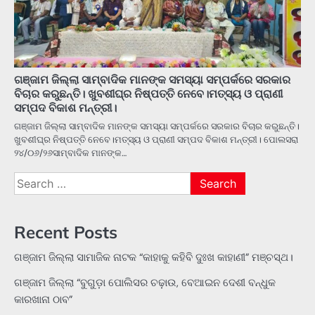
ଗଞ୍ଜାମ ଜିଲ୍ଲା ସାମ୍ବାଦିକ ମାନଙ୍କ ସମସ୍ୟା ସମ୍ପର୍କରେ ସରକାର
ବିଚାର କରୁଛନ୍ତି। ଖୁବଶୀଘ୍ର ନିଷ୍ପତ୍ତି ନେବେ।ମତ୍ସ୍ୟ ଓ ପ୍ରାଣୀ
ସମ୍ପଦ ବିକାଶ ମନ୍ତ୍ରୀ।
ଗଞ୍ଜାମ ଜିଲ୍ଲା ସାମ୍ବାଦିକ ମାନଙ୍କ ସମସ୍ୟା ସମ୍ପର୍କରେ ସରକାର ବିଚାର କରୁଛନ୍ତି।
ଖୁବଶୀଘ୍ର ନିଷ୍ପତ୍ତି ନେବେ।ମତ୍ସ୍ୟ ଓ ପ୍ରାଣୀ ସମ୍ପଦ ବିକାଶ ମନ୍ତ୍ରୀ। ପୋଲସରା
୨୪/୦୬/୨୬ସାମ୍ବାଦିକ ମାନଙ୍କ…
Search
for:
Recent Posts
ଗଞ୍ଜାମ ଜିଲ୍ଲା ସାମାଜିକ ନାଟକ “କାହାକୁ କହିବି ଦୁଃଖ କାହାଣୀ” ମଞ୍ଚସ୍ଥ।
ଗଞ୍ଜାମ ଜିଲ୍ଲା “ବୁଗୁଡ଼ା ପୋଲିସର ଚଢ଼ାଉ, ବେଆଇନ ଦେଶୀ ବନ୍ଧୁକ
କାରଖାନା ଠାବ”