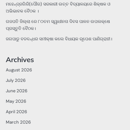
ମହେନ୍ଦ୍ରଗିରି(ପୌର) ସରକାରୀ ଉଚ୍ଚ ବିଦ୍ୟାଳୟରେ ଶିକ୍ଷକ ଓ
ଅଭିଭାବକ ବୈଠକ ।
ଗଜପତି ଜିଲ୍ଲା ରେ ୮୦ତମ ସ୍ୱାଧୀନତା ଦିବସ ପାଳନ ଉପଲକ୍ଷେ
ପ୍ରସ୍ତୁତି ବୈଠକ।
ଜଗପାଡୁ ବଡବନ୍ଧର ସମୀକ୍ଷା କଲେ ବିଧାୟକ ରୂପେଶ ପାଣିଗ୍ରାହୀ।
Archives
August 2026
July 2026
June 2026
May 2026
April 2026
March 2026