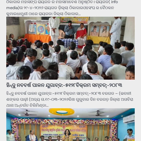
ଠିକାଦାର ମହାସଙ୍ଘ ରାୟଗଡ ର ମହାସମାବେଶ ଅନୁଷ୍ଠିତ। ରାୟଗଡ( info
media)ତା ୨୯-୪-୨୦୨୬ ରାୟଗଡ ଜ଼ିଲ୍ଲା ଠିକାଦାରଓହସଂଘ ର ବୈଠକନ
କୁମାରଧାମୁଣୀ ଠାରେ ରାୟଗଡା ଜିଲ୍ଲା ଠିକାଦାର…
ହିନ୍ଦୁ ନବବର୍ଷ ପାଳନ ଯୁଗାବ୍ଦ:-୫୧୨୮ବିକ୍ରମ ସମ୍ବତ୍:-୨୦୮୩
ହିନ୍ଦୁ ନବବର୍ଷ ପାଳନ ଯୁଗାବ୍ଦ:-୫୧୨୮ବିକ୍ରମ ସମ୍ବତ୍:-୨୦୮୩ ବରଗଡ – (ଭବାନୀ
ଶଙ୍କର ପାଢ଼ୀ (ଅଦ୍ୟ ତା.୧୯-୦୩-୨୦୨୬ରିଖ ଗୁରୁବାର ଦିନ ବରଗଡ଼ ଜିଲ୍ଲା ଅତାବିରା
ଥାନା ଅନ୍ତର୍ଗତ ଝିଲିମିଣ୍ଡା…