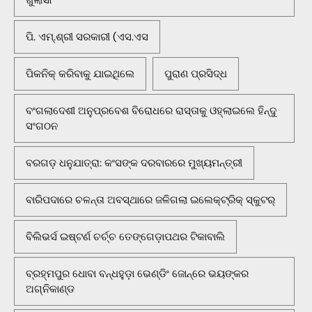
ଖୁଲାସା
ପି. ଏମ୍.ଶ୍ରୀ ସରକାରୀ (ଏସ.ଏସ
ପିକନିକ୍‌ କରିବାକୁ ଯାଇଥିଲେ
ପୁରାଣ ପ୍ରସିଦ୍ଧ
ବଂଗଲାଦେଶୀ ଅନୁପ୍ରବେଶ ବିରୋଧରେ ରାସ୍ତାକୁ ଓହ୍ଲାଇଲେ ହିନ୍ଦୁ
ସଂଗଠନ
ବରଗଡ଼ ଧନୁଯାତ୍ରା: କଂସଙ୍କ ଦରବାରରେ ମୁଖ୍ୟମନ୍ତ୍ରୀ
ବାରିପଦାରେ ଚଳନ୍ତା ଅବସ୍ଥାରେ ଜଳିଗଲା ଇଲେକ୍ଟ୍ରିକ୍ ସ୍କୁଟର୍
ବିଲିଭର୍ସ ଇଷ୍ଟର୍ଣ ଚର୍ଚ୍ଚ ତେଙ୍ଗେଡ଼ାପଥର ଟିକାବାଲି
ବ୍ରହ୍ମପୁର ଧୋବା ବନ୍ଧହୁଡ଼ା ଭେଣ୍ଡିଂ ଜୋନ୍‌ରେ ଭୟଙ୍କର
ଅଗ୍ନିକାଣ୍ଡ