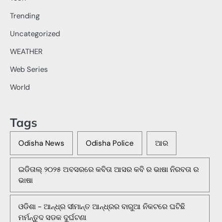
Trending
Uncategorized
WEATHER
Web Series
World
Tags
Odisha News
Odisha Police
ଆର
ଇଡିତାଲ୍ ୨୦୨୫ ଅବସରରେ କବିତା ଆସର କବି ର ଭାଷା ନିରବତା ର
ଭାଷା
ଓଡିଶା - ଆନ୍ଧ୍ର ସୀମାନ୍ତ ଆନ୍ଧ୍ରର ବାରୁଆ ନିକଟରେ ଘଟିଛି
ମର୍ମନ୍ତୁଦ ସଡକ ଦୁର୍ଘଟଣା