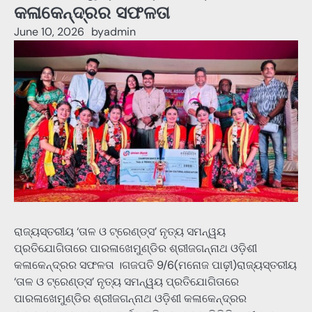
କଳାକେନ୍ଦ୍ରର ସଫଳତା
June 10, 2026
by
admin
ରାଜ୍ୟସ୍ତରୀୟ ‘ତାଳ ଓ ଟ୍ରେଣ୍ଡ୍‌ସ’ ନୃତ୍ୟ ସମନ୍ୱୟ
ପ୍ରତିଯୋଗିତାରେ ପାରଳାଖେମୁଣ୍ଡିର ଶ୍ରୀଜଗନ୍ନାଥ ଓଡ଼ିଶୀ
କଳାକେନ୍ଦ୍ରର ସଫଳତା ।ଗଜପତି 9/6(ମନୋଜ ପାଢ଼ୀ)ରାଜ୍ୟସ୍ତରୀୟ
‘ତାଳ ଓ ଟ୍ରେଣ୍ଡ୍‌ସ’ ନୃତ୍ୟ ସମନ୍ୱୟ ପ୍ରତିଯୋଗିତାରେ
ପାରଳାଖେମୁଣ୍ଡିର ଶ୍ରୀଜଗନ୍ନାଥ ଓଡ଼ିଶୀ କଳାକେନ୍ଦ୍ରର