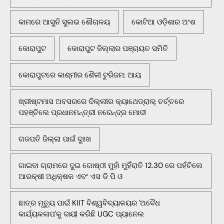
କାମରେ ଆସୁନି ସୁଲଭ ଶୌଚାଳୟ
କୋଟିଆ ଓଡ଼ିଶାର ଅଂଶ
କୋରାପୁଟ
କୋରାପୁଟ ଜିଲ୍ଲାର ପଞ୍ଚାୟତ ସମିତି
କୋରାପୁଟରେ କାଶ୍ମୀର ଶୈଳୀ ଟୁରିଜମ: ଆୟ
ଖ୍ରୀଷ୍ଟମାସ ଅବସରରେ ଦିଲ୍ଲୀର କ୍ୟାଥେଡ୍ରାଲ୍ ଚର୍ଚ୍ଚରେ
ପହଞ୍ଚିଲେ ପ୍ରଧାନମନ୍ତ୍ରୀ ନରେନ୍ଦ୍ର ମୋଦୀ
ଗଜପତି ଜିଲ୍ଲା ପାଇଁ ଦୁଃଖ
ଗାଇବା ଗ୍ରାମରେ ଦୁଇ ଗୋଷ୍ଠୀ ମୁହାଁ ମୁହିଁରାତି 12.30 ରେ ପହଁଚିଲେ
ଆରକ୍ଷୀ ଅଧିକ୍ଷକ ଏବଂ ଏସ ଡି ପି ଓ
ଛାତ୍ର ମୃତ୍ୟୁ ପାଇଁ KIIT ବିଶ୍ୱବିଦ୍ୟାଳୟର 'ଅବୈଧ
କାର୍ଯ୍ୟକଳାପ'କୁ ଦାୟୀ କରିଛି UGC ପ୍ୟାନେଲ