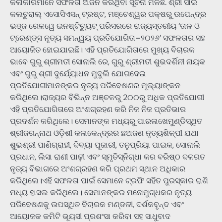
କଳାକାରମାନେ ସଫଳତା ଅର୍ଜନ କରିଥିବା ସୂଚନା ମିଳିଛି. ଶ୍ରୀ ସାଇ
କଲଚୁରାଲ୍ ଏସୋସିଏସନ୍ ଟ୍ରଷ୍ଟ, ମଞ୍ଚେଶ୍ୱର ପକ୍ଷରୁ ଉପେନ୍ଦ୍ର
ଭଞ୍ଜ ରେଳୱେ ଇନଷ୍ଟିଚ୍ୟୁଟ୍ ପରିସରରେ ରାଜ୍ୟସ୍ତରୀୟ ‘ତାଳ ଓ
ଟ୍ରେଣ୍ଡ୍‌ସ ନୃତ୍ୟ ସମନ୍ୱୟ ପ୍ରତିଯୋଗିତା–୨୦୨୬’ ସଫଳତାର ସହ
ଆୟୋଜିତ ହୋଇଯାଇଛି। ଏହି ପ୍ରତିଯୋଗିତାରେ ମୁଖ୍ୟ ବିଚାରକ
ଭାବେ ଗୁରୁ ଶ୍ରୀମତୀ ସୋନାଲି ରେ, ଗୁରୁ ଶ୍ରୀମତୀ ଶୁଭଦର୍ଶିନୀ ନାୟକ
ଏବଂ ଗୁରୁ ଶ୍ରୀ ଦୁର୍ଯ୍ୟୋଧନ ମୁଦୁଲି ଯୋଗଦେଇ
ପ୍ରତିଯୋଗୀମାନଙ୍କର ନୃତ୍ୟ ପରିବେଷଣର ମୂଲ୍ୟାଙ୍କନ
କରିଥିଲେ।ରାଜ୍ୟର ବିଭିନ୍ନ ଅଞ୍ଚଳରୁ 2୦୦ରୁ ଅଧିକ ପ୍ରତିଯୋଗୀ
ଏହି ପ୍ରତିଯୋଗିତାରେ ଅଂଶଗ୍ରହଣ କରି ନିଜ ନିଜ ପ୍ରତିଭାର
ପ୍ରଦର୍ଶନ କରିଥିଲେ। ସେମାନଙ୍କ ମଧ୍ୟରୁ ପାରଳାଖେମୁଣ୍ଡିସ୍ଥିତ
ଶ୍ରୀଜଗନ୍ନାଥ ଓଡ଼ିଶୀ କଳାକେନ୍ଦ୍ରର ଛଅଜଣ ନୃତ୍ୟଶିଳ୍ପୀ ଯଥା
ଶୁଭଶ୍ରୀ ପାଣିଗ୍ରାହୀ, ଦିବ୍ୟା ପୂଜାରୀ, ତନୁପ୍ରିୟା ପାଇକ, ସୋନାଲି
ପ୍ରଧାନ, ଲିସା ରାଣୀ ପାଢ଼ୀ ଏବଂ ସ୍ମୃତିସ୍ନିଗ୍ଧା କର ବରିଷ୍ଠ ଦଳଗତ
ନୃତ୍ୟ ବିଭାଗରେ ଅଂଶଗ୍ରହଣ କରି ପ୍ରଥମ ସ୍ଥାନ ଅଧିକାର
କରିଥିଲେ।ଏହି ସଫଳତା ପାଇଁ ସେମାନେ ଟ୍ରଫି ସହିତ ପୁରସ୍କାର ରାଶି
ମଧ୍ୟ ହାସଲ କରିଥିଲେ। ସେମାନଙ୍କର ମନୋମୁଗ୍ଧକର ନୃତ୍ୟ
ପରିବେଷଣକୁ ଉପସ୍ଥିତ ବିଚାରକ ମଣ୍ଡଳୀ, ଦର୍ଶକବୃନ୍ଦ ଏବଂ
ଆୟୋଜକ କମିଟି ଭୂୟସୀ ପ୍ରଶଂସା କରିବା ସହ ସାଧୁବାଦ