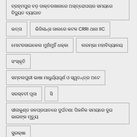
ବ୍ରହ୍ମପୁର ବଡ଼ ଡାକ୍ତରଖାନାରେ ଅସ୍ତ୍ରୋପଚାର ସମୟରେ
ବିଦ୍ୟୁତ ବ୍ୟାଘାତ
ଭତ୍ତା
ଭିଜିଲାନ୍ସ ଜାଲରେ କଟକ CRRI ଥାନା IIC
ମୋଟରସାଇକେଲ ମୁହାଁମୁହିଁ ଧକ୍କା
ଲରମ୍ଭା ମହାବିଦ୍ୟାଳୟ
ସଂସ୍କୃତି
ସମ୍ବଲପୁରୀ ଭାଷା ମାଧୁର୍ଯ୍ୟପୂର୍ଣ ଓ ସ୍ୱତନ୍ତ୍ର ଅଟେ
ସରସ୍ବତୀ ପୂଜା
ସି
ସୀତାକୁଣ୍ଡ ଜଳପ୍ରପାତରେ ଦୁର୍ଘଟଣା: ପିକନିକ ସମୟରେ ଦୁଇ
ଭାଇଙ୍କ ମୃତ୍ୟୁ
ସୁରକ୍ଷା