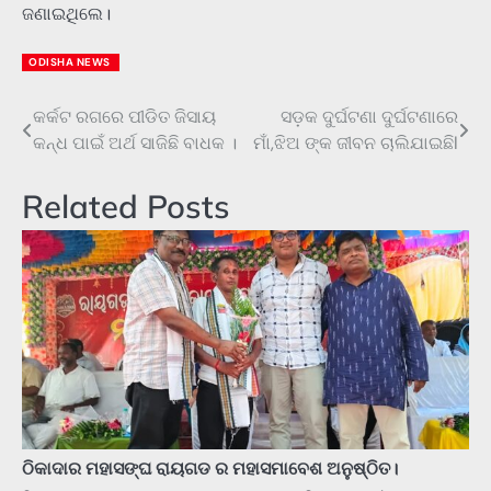
ଜଣାଇଥିଲେ।
ODISHA NEWS
କର୍କଟ ରଗରେ ପୀଡିତ ଜିସାୟ
ସଡ଼କ ଦୁର୍ଘଟଣା ଦୁର୍ଘଟଣାରେ
Post
କନ୍ଧ ପାଇଁ ଅର୍ଥ ସାଜିଛି ବାଧକ ।
ମାଁ,ଝିଅ ଙ୍କ ଜୀବନ ଚାଲିଯାଇଛିl
navigation
Related Posts
ଠିକାଦାର ମହାସଙ୍ଘ ରାୟଗଡ ର ମହାସମାବେଶ ଅନୁଷ୍ଠିତ।