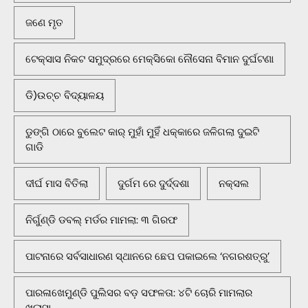
ଜଣେ ମୃତ
ଟେକ୍ସାସ ନିକଟ ସମୁଦ୍ରରେ ମେକ୍ସିକୋ ନୌସେନା ବିମାନ ଦୁର୍ଘଟଣା
ଡି)ଉଚ୍ଚ ବିଦ୍ୟାଳୟ
ଡୁଙ୍ଗି ଠାରେ ବୁଲେଟ କାର୍ ମୁହାଁ ମୁହିଁ ଧକ୍କାରେ ଜଳିଗଲା ଦୁଇଟି
ଗାଡି
ଦୀର୍ଘ ମାସ ବିତିଲା
ଦୁର୍ଗମ ରେ ଦୁର୍ଦ୍ଦଶା
ନକ୍ସଲ
ନିର୍ଗୁଣ୍ଡି ଡବଲ୍ ମର୍ଡର ମାମଲା: ୩ ଗିରଫ
ପାଟନାରେ ସର୍ବସାଧାରଣ ସ୍ଥାନରେ ଛେପ ପକାଇଲେ ‘ନଗରଶତ୍ରୁ’
ପାରଳାଖେମୁଣ୍ଡି ପୁଲିସର ବଡ଼ ସଫଳତା: ୪ଟି ଚୋରି ମାମଲାର