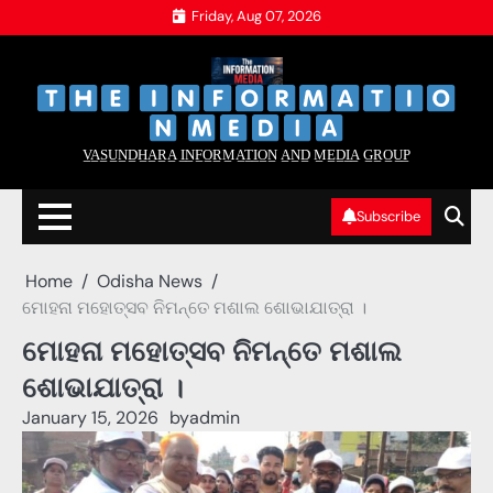
Skip
Friday, Aug 07, 2026
to
content
‌
‌
V̲A̲S̲U̲N̲D̲H̲A̲R̲A̲ I̲N̲F̲O̲R̲M̲A̲T̲I̲O̲N̲ A̲N̲D̲ M̲E̲D̲I̲A̲ G̲R̲O̲U̲P̲
Subscribe
Home
Odisha News
ମୋହନା ମହୋତ୍ସବ ନିମନ୍ତେ ମଶାଲ ଶୋଭାଯାତ୍ରା ।
ମୋହନା ମହୋତ୍ସବ ନିମନ୍ତେ ମଶାଲ
ଶୋଭାଯାତ୍ରା ।
January 15, 2026
by
admin