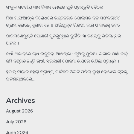
ସଂକୁଳ ସ୍ତରୀୟ ଜ୍ଞାନ ବିଜ୍ଞାନ ମେଳାର ପୂର୍ବ ପ୍ରସ୍ତୁତି ବୈଠକ
ନିଶା ମାଫିଆଙ୍କ ବିରୋଧରେ ଭଞ୍ଜନଗର ପୋଲିସର ବଡ଼ ସଫଳତା୪୪
ଗ୍ରାମ ବ୍ରାଉନ୍ ସୁଗାର ସହ ୪ ଅଭିଯୁକ୍ତ ଗିରଫ, କାର ଓ ବାଇକ୍ ଜବତ
ପାରଳାଖେମୁଣ୍ଡି ପୋଖରୀ ପୁନରୁଦ୍ଧାର ଦୁର୍ନୀତି: ୩ ଜଣଙ୍କୁ ଭିଜିଲାନ୍ସର
ଅଟକ ।
ବର୍ଷା ଅଭାବରେ ଚାଷ ଉଜୁଡ଼ିବା ଆଶଙ୍କା : କୂଅରୁ ମୁଲିଆ ଲଗାଇ ପାଣି କାଢ଼ି
ଜମି ବଞ୍ଚାଉଛନ୍ତି ଚାଷୀ, ସରକାରୀ ଯୋଜନା ଉପରେ ଉଠିଲା ପ୍ରଶ୍ନ ।
ହଠାତ୍‌ ଟାୟାର ହେଲା ବ୍ଲାଷ୍ଟ, ଘାଟିରେ ଓଲଟି ପଡିଲା ଲୁହା ବୋଝେଇ ଟ୍ରକ୍‌,
ଘଟଣାସ୍ଥଳରେ…
Archives
August 2026
July 2026
June 2026