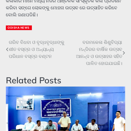
କଳାକାର ମାନେ ମଧ୍ୟ ନିଜର ଆଞ୍ଚଳିକ ସାଂସ୍କୃତିକ କଳା ପ୍ରଦର୍ଶନ
କରିବା ସଙ୍ଗେ ଲୋକଙ୍କୁ ମୋହନା ଉତ୍ସବ ରେ ଉତ୍ସାହିତ କରିବେ
ବୋଲି ଜଣାପଡିଛି।
ODISHA NEWS
ଗରିବ ବିଧବା ଓ ବୃଦ୍ଧବୃଦ୍ଧାଙ୍କୁ
ବରମକେଳା ଶିଶୁବିଦ୍ୟା
Post
ଶୀତ ବସ୍ତ୍ର ଓ ଅନ୍ୟାନ୍ୟ
ମନ୍ଦିରର ବାର୍ଷିକ ଉତ୍ସବ
navigation
ପରିଧାନ ବସ୍ତ୍ର ବଣ୍ଟନ
ଆନନ୍ଦ ଓ ଉତ୍ସାହର ସହିତ
ପାଳିତ ହୋଇଯାଇଛି।
Related Posts