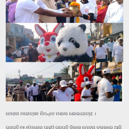
ମୋହନା ମହୋତ୍ସବ ନିମନ୍ତେ ମଶାଲ ଶୋଭାଯାତ୍ରା ।
ଗଜପତି,୧୫.୧(ମନୋଜ ପାଢ଼ୀ) ଗଜପତି ଜିଲ୍ଲା ମୋହନା ବ୍ଲକରେ ଆଜି