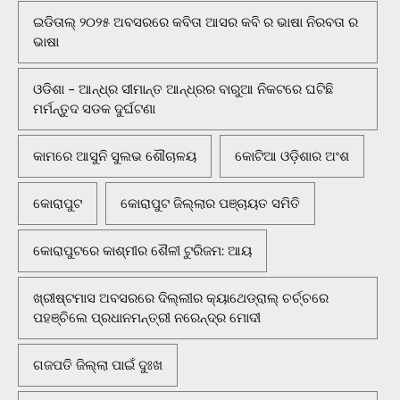
ଇଡିତାଲ୍ ୨୦୨୫ ଅବସରରେ କବିତା ଆସର କବି ର ଭାଷା ନିରବତା ର
ଭାଷା
ଓଡିଶା - ଆନ୍ଧ୍ର ସୀମାନ୍ତ ଆନ୍ଧ୍ରର ବାରୁଆ ନିକଟରେ ଘଟିଛି
ମର୍ମନ୍ତୁଦ ସଡକ ଦୁର୍ଘଟଣା
କାମରେ ଆସୁନି ସୁଲଭ ଶୌଚାଳୟ
କୋଟିଆ ଓଡ଼ିଶାର ଅଂଶ
କୋରାପୁଟ
କୋରାପୁଟ ଜିଲ୍ଲାର ପଞ୍ଚାୟତ ସମିତି
କୋରାପୁଟରେ କାଶ୍ମୀର ଶୈଳୀ ଟୁରିଜମ: ଆୟ
ଖ୍ରୀଷ୍ଟମାସ ଅବସରରେ ଦିଲ୍ଲୀର କ୍ୟାଥେଡ୍ରାଲ୍ ଚର୍ଚ୍ଚରେ
ପହଞ୍ଚିଲେ ପ୍ରଧାନମନ୍ତ୍ରୀ ନରେନ୍ଦ୍ର ମୋଦୀ
ଗଜପତି ଜିଲ୍ଲା ପାଇଁ ଦୁଃଖ