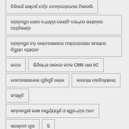
ବିଲିଭର୍ସ ଇଷ୍ଟର୍ଣ ଚର୍ଚ୍ଚ ତେଙ୍ଗେଡ଼ାପଥର ଟିକାବାଲି
ବ୍ରହ୍ମପୁର ଧୋବା ବନ୍ଧହୁଡ଼ା ଭେଣ୍ଡିଂ ଜୋନ୍‌ରେ ଭୟଙ୍କର
ଅଗ୍ନିକାଣ୍ଡ
ବ୍ରହ୍ମପୁର ବଡ଼ ଡାକ୍ତରଖାନାରେ ଅସ୍ତ୍ରୋପଚାର ସମୟରେ
ବିଦ୍ୟୁତ ବ୍ୟାଘାତ
ଭତ୍ତା
ଭିଜିଲାନ୍ସ ଜାଲରେ କଟକ CRRI ଥାନା IIC
ମୋଟରସାଇକେଲ ମୁହାଁମୁହିଁ ଧକ୍କା
ଲରମ୍ଭା ମହାବିଦ୍ୟାଳୟ
ସଂସ୍କୃତି
ସମ୍ବଲପୁରୀ ଭାଷା ମାଧୁର୍ଯ୍ୟପୂର୍ଣ ଓ ସ୍ୱତନ୍ତ୍ର ଅଟେ
ସରସ୍ବତୀ ପୂଜା
ସି