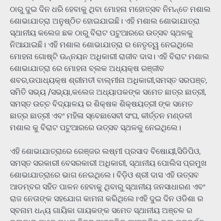
ଠାରୁ ଦୁଇ ଦିନ ଧରି ହେବାକୁ ଥିବା ମୋହନା ମହୋତ୍ସବ ନିମନ୍ତେ ମଶାଲ
ଶୋଭାଯାତ୍ରା ଅନୁଷ୍ଠିତ ହୋଇଯାଇଛି। ଏହି ମଶାଲ ଶୋଭାଯାତ୍ରା
ସ୍ଥାନୀୟ କଲେଜ ଛକ ଠାରୁ ବିରାଟ ପଟୁଆରରେ ଉତ୍ସବ ସ୍ଥଳକୁ
ନିଆଯାଇଛି। ଏହି ମଶାଲ ଶୋଭାଯାତ୍ରା ର ନେତୃତ୍ୱ ନେଇଥିଲେ
ମୋହନା ଗୋଷ୍ଟି ଉନ୍ନୟନ ଅଧିକାରୀ ରାଜୀବ ଦାସ। ଏହି ବିରାଟ ମଶାଲ
ଶୋଭାଯାତ୍ରା ରେ ମୋହନା ବ୍ଲକ ଅଧ୍ୟକ୍ଷ ରଞ୍ଜୀବ
ଶବର,ଉପାଧ୍ୟକ୍ଷ ଶ୍ରୀମତୀ ବାଲ୍ମୀନା ଅଧିକାରୀ,ସମସ୍ତ ସରପଞ୍ଚ,
ସମିତି ସଭ୍ୟ /ସଭ୍ୟା,କଲେଜ ଅଧ୍ୟାପକଙ୍କ ସମେତ ଛାତ୍ର ଛାତ୍ରୀ,
ସମସ୍ତ ଉଚ୍ଚ ବିଦ୍ୟାଳୟ ର ଶିକ୍ଷକ ଶିକ୍ଷୟତ୍ରୀ ଙ୍କ ସମେତ
ଛାତ୍ର ଛାତ୍ରୀ ଏବଂ ମହିଳା ସ୍ବେଛାସେବୀ ସଂଘ, କୀର୍ତ୍ତନ ମଣ୍ଡଳୀ
ମଶାଲ କୁ ବିରାଟ ପଟୁଆରରେ ଉତ୍ସବ ସ୍ଥଳକୁ ନେଇଥିଲେ।
ଏହି ଶୋଭାଯାତ୍ରାରେ ରେଞ୍ଜର ଲଷ୍ମୀ ପ୍ରସାଦ ବିଷୋୟୀ,ସିଡିପିଓ,
ସମସ୍ତ ସରକାରୀ ବେସରକାରୀ ଅଧିକାରୀ, ସ୍ଥାନୀୟ ପୋଲିସ ପ୍ରମୁଖ
ଶୋଭାଯାତ୍ରାରେ ଭାଗ ନେଇଥିଲେ। ବିଡ଼ିଓ ଶ୍ରୀ ଦାସ ଏହି ଉତ୍ସବ
ଆଡମ୍ବର ସହିତ ପାଳନ ହେବାକୁ ଥିବାରୁ ସ୍ଥାନୀୟ ଜନସାଧାରଣ ଏବଂ
ରାଜ ନେତାଙ୍କ ସହଯୋଗ କାମନା କରିଥିଲେ।ଏହି ଦୁଇ ଦିନ ଓଡିଶା ର
ସ୍ବନାମ ଧନ୍ୟ ଗାୟିକା ଗାୟକଙ୍କ ସମେତ ସ୍ଥାନୀୟ ଅଞ୍ଚଳ ର