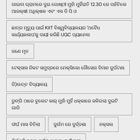
ଗାଇବା ଗ୍ରାମରେ ଦୁଇ ଗୋଷ୍ଠୀ ମୁହାଁ ମୁହିଁରାତି 12.30 ରେ ପହଁଚିଲେ
ଆରକ୍ଷୀ ଅଧିକ୍ଷକ ଏବଂ ଏସ ଡି ପି ଓ
ଛାତ୍ର ମୃତ୍ୟୁ ପାଇଁ KIIT ବିଶ୍ୱବିଦ୍ୟାଳୟର 'ଅବୈଧ
କାର୍ଯ୍ୟକଳାପ'କୁ ଦାୟୀ କରିଛି UGC ପ୍ୟାନେଲ
ଜଣେ ମୃତ
ଟେକ୍ସାସ ନିକଟ ସମୁଦ୍ରରେ ମେକ୍ସିକୋ ନୌସେନା ବିମାନ ଦୁର୍ଘଟଣା
ଡି)ଉଚ୍ଚ ବିଦ୍ୟାଳୟ
ଡୁଙ୍ଗି ଠାରେ ବୁଲେଟ କାର୍ ମୁହାଁ ମୁହିଁ ଧକ୍କାରେ ଜଳିଗଲା ଦୁଇଟି
ଗାଡି
ଦୀର୍ଘ ମାସ ବିତିଲା
ଦୁର୍ଗମ ରେ ଦୁର୍ଦ୍ଦଶା
ନକ୍ସଲ