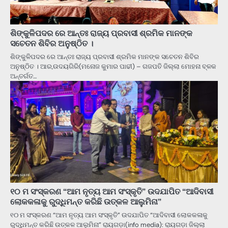
ଶିଙ୍କୁଳିପଦର ରେ ଆନ୍ତଃ ରାଜ୍ୟ ପ୍ରବାସୀ ଶ୍ରମିକ ମାନଙ୍କ
ସଚେତନ ଶିବିର ଅନୁଷ୍ଠିତ ।
ଶିଙ୍କୁଳିପଦର ରେ ଆନ୍ତଃ ରାଜ୍ୟ ପ୍ରବାସୀ ଶ୍ରମିକ ମାନଙ୍କ ସଚେତନ ଶିବିର
ଅନୁଷ୍ଠିତ । ଆର,ଉଦୟଗିରି(ମନୋଜ କୁମାର ପାଢୀ) – ଗଜପତି ଜିଲ୍ଲା ମୋହନା ବ୍ଳକ
ଅନ୍ତର୍ଗତ…
୧୦ ମ ସଂସ୍କରଣ “ଆମ ନୃତ୍ୟ ଆମ ସଂସ୍କୃତି” ଉଦଯାପିତ “ଆଦିବାସୀ
ଲୋକକଳାକୁ ରୁଦ୍ଧିମନ୍ତ କରିଛି ଉତ୍କଳ ଆଲୁମିନା”
୧୦ ମ ସଂସ୍କରଣ “ଆମ ନୃତ୍ୟ ଆମ ସଂସ୍କୃତି” ଉଦଯାପିତ “ଆଦିବାସୀ ଲୋକକଳାକୁ
ରୁଦ୍ଧିମନ୍ତ କରିଛି ଉତ୍କଳ ଆଲୁମିନା” ରାୟଗଡ଼ା(info media): ରାୟଗଡ଼ା ଜିଲ୍ଲା