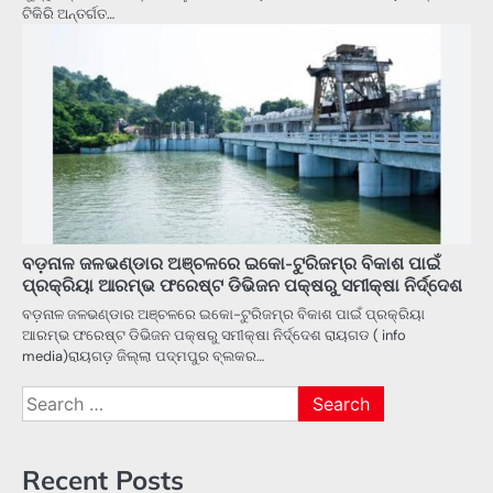
ଟିକିରି ଅନ୍ତର୍ଗତ…
ବଡ଼ନାଳ ଜଳଭଣ୍ଡାର ଅଞ୍ଚଳରେ ଇକୋ-ଟୁରିଜମ୍‌ର ବିକାଶ ପାଇଁ
ପ୍ରକ୍ରିୟା ଆରମ୍ଭ ଫରେଷ୍ଟ ଡିଭିଜନ ପକ୍ଷରୁ ସମୀକ୍ଷା ନିର୍ଦ୍ଦେଶ
ବଡ଼ନାଳ ଜଳଭଣ୍ଡାର ଅଞ୍ଚଳରେ ଇକୋ-ଟୁରିଜମ୍‌ର ବିକାଶ ପାଇଁ ପ୍ରକ୍ରିୟା
ଆରମ୍ଭ ଫରେଷ୍ଟ ଡିଭିଜନ ପକ୍ଷରୁ ସମୀକ୍ଷା ନିର୍ଦ୍ଦେଶ ରାୟଗଡ ( info
media)ରାୟଗଡ଼ ଜିଲ୍ଲା ପଦ୍ମପୁର ବ୍ଲକର…
Search
for:
Recent Posts