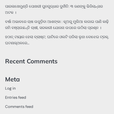
ପାରଳାଖେମୁଣ୍ଡି ପୋଖରୀ ପୁନରୁଦ୍ଧାର ଦୁର୍ନୀତି: ୩ ଜଣଙ୍କୁ ଭିଜିଲାନ୍ସର
ଅଟକ ।
ବର୍ଷା ଅଭାବରେ ଚାଷ ଉଜୁଡ଼ିବା ଆଶଙ୍କା : କୂଅରୁ ମୁଲିଆ ଲଗାଇ ପାଣି କାଢ଼ି
ଜମି ବଞ୍ଚାଉଛନ୍ତି ଚାଷୀ, ସରକାରୀ ଯୋଜନା ଉପରେ ଉଠିଲା ପ୍ରଶ୍ନ ।
ହଠାତ୍‌ ଟାୟାର ହେଲା ବ୍ଲାଷ୍ଟ, ଘାଟିରେ ଓଲଟି ପଡିଲା ଲୁହା ବୋଝେଇ ଟ୍ରକ୍‌,
ଘଟଣାସ୍ଥଳରେ…
Recent Comments
Meta
Log in
Entries feed
Comments feed