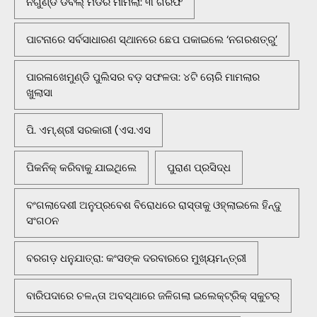
ନିର୍ଗୁଣ୍ଡି ଡବଲ୍ ମର୍ଡର ମାମଲା: ୩ ଗିରଫ
ପାଟନାରେ ସର୍ବସାଧାରଣ ସ୍ଥାନରେ ଛେପ ପକାଇଲେ ‘ନଗରଶତ୍ରୁ’
ପାରଳାଖେମୁଣ୍ଡି ପୁଲିସର ବଡ଼ ସଫଳତା: ୪ଟି ଚୋରି ମାମଲାର
ଖୁଲାସା
ପି. ଏମ୍.ଶ୍ରୀ ସରକାରୀ (ଏସ.ଏସ
ପିକନିକ୍‌ କରିବାକୁ ଯାଇଥିଲେ
ପୁରାଣ ପ୍ରସିଦ୍ଧ
ବଂଗଲାଦେଶୀ ଅନୁପ୍ରବେଶ ବିରୋଧରେ ରାସ୍ତାକୁ ଓହ୍ଲାଇଲେ ହିନ୍ଦୁ
ସଂଗଠନ
ବରଗଡ଼ ଧନୁଯାତ୍ରା: କଂସଙ୍କ ଦରବାରରେ ମୁଖ୍ୟମନ୍ତ୍ରୀ
ବାରିପଦାରେ ଚଳନ୍ତା ଅବସ୍ଥାରେ ଜଳିଗଲା ଇଲେକ୍ଟ୍ରିକ୍ ସ୍କୁଟର୍