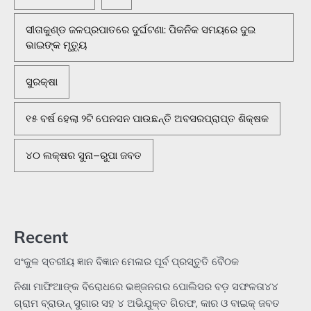
ସୀତାକୁଣ୍ଡ ଜଳପ୍ରପାତରେ ଦୁର୍ଘଟଣା: ପିକନିକ ସମୟରେ ଦୁଇ
ଭାଇଙ୍କ ମୃତ୍ୟୁ
ସୁରକ୍ଷା
୧୫ ବର୍ଷ ହେଲା ୨ଟି ପେନସନ ପାଉଛନ୍ତି ଅବସରପ୍ରାପ୍ତ ଶିକ୍ଷକ
୪୦ ଲକ୍ଷର ସୁନା–ରୁପା ଜବତ
Recent
ସଂକୁଳ ସ୍ତରୀୟ ଜ୍ଞାନ ବିଜ୍ଞାନ ମେଳାର ପୂର୍ବ ପ୍ରସ୍ତୁତି ବୈଠକ
ନିଶା ମାଫିଆଙ୍କ ବିରୋଧରେ ଭଞ୍ଜନଗର ପୋଲିସର ବଡ଼ ସଫଳତା୪୪
ଗ୍ରାମ ବ୍ରାଉନ୍ ସୁଗାର ସହ ୪ ଅଭିଯୁକ୍ତ ଗିରଫ, କାର ଓ ବାଇକ୍ ଜବତ