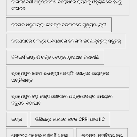
ବଂଗଲାଦେଶୀ ଅନୁପ୍ରବେଶ ବିରୋଧରେ ରାସ୍ତାକୁ ଓହ୍ଲାଇଲେ ହିନ୍ଦୁ
ସଂଗଠନ
ବରଗଡ଼ ଧନୁଯାତ୍ରା: କଂସଙ୍କ ଦରବାରରେ ମୁଖ୍ୟମନ୍ତ୍ରୀ
ବାରିପଦାରେ ଚଳନ୍ତା ଅବସ୍ଥାରେ ଜଳିଗଲା ଇଲେକ୍ଟ୍ରିକ୍ ସ୍କୁଟର୍
ବିଲିଭର୍ସ ଇଷ୍ଟର୍ଣ ଚର୍ଚ୍ଚ ତେଙ୍ଗେଡ଼ାପଥର ଟିକାବାଲି
ବ୍ରହ୍ମପୁର ଧୋବା ବନ୍ଧହୁଡ଼ା ଭେଣ୍ଡିଂ ଜୋନ୍‌ରେ ଭୟଙ୍କର
ଅଗ୍ନିକାଣ୍ଡ
ବ୍ରହ୍ମପୁର ବଡ଼ ଡାକ୍ତରଖାନାରେ ଅସ୍ତ୍ରୋପଚାର ସମୟରେ
ବିଦ୍ୟୁତ ବ୍ୟାଘାତ
ଭତ୍ତା
ଭିଜିଲାନ୍ସ ଜାଲରେ କଟକ CRRI ଥାନା IIC
ମୋଟରସାଇକେଲ ମୁହାଁମୁହିଁ ଧକ୍କା
ଲରମ୍ଭା ମହାବିଦ୍ୟାଳୟ