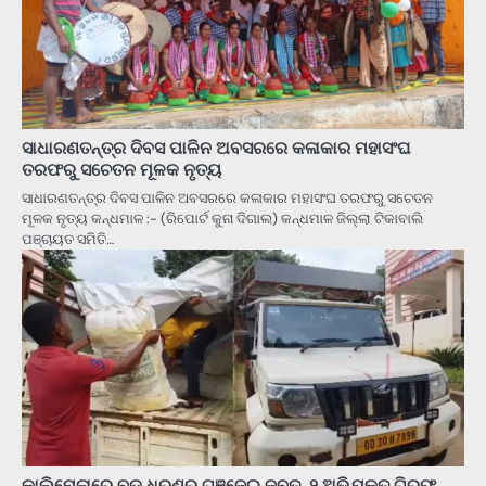
ସାଧାରଣତନ୍ତ୍ର ଦିବସ ପାଳିନ ଅବସରରେ କଳାକାର ମହାସଂଘ
ତରଫରୁ ସଚେତନ ମୂଳକ ନୃତ୍ୟ
ସାଧାରଣତନ୍ତ୍ର ଦିବସ ପାଳିନ ଅବସରରେ କଳାକାର ମହାସଂଘ ତରଫରୁ ସଚେତନ
ମୂଳକ ନୃତ୍ୟ କନ୍ଧମାଳ :- (ରିପୋର୍ଟ କୁନା ଦିଗାଲ) କନ୍ଧମାଳ ଜିଲ୍ଲା ଟିକାବାଲି
ପଞ୍ଚାୟତ ସମିତି…
କାଲିମେଳାରେ ବଡ଼ ଧରଣର ଗଞ୍ଜେଇ ଜବତ, ୨ ଅଭିଯୁକ୍ତ ଗିରଫ