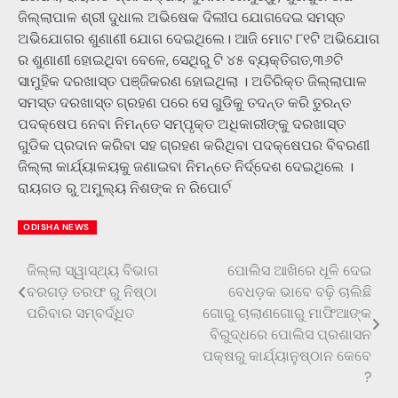
ଜିଲ୍ଲାପାଳ ଶ୍ରୀ ଦୁଧାଲ ଅଭିଷେକ ଦିଲୀପ ଯୋଗଦେଇ ସମସ୍ତ
ଅଭିଯୋଗର ଶୁଣାଣୀ ଯୋଗ ଦେଇଥିଲେ। ଆଜି ମୋଟ ୮୧ଟି ଅଭିଯୋଗ
ର ଶୁଣାଣୀ ହୋଇଥିବା ବେଳେ, ସେଥିରୁ ଟି ୪୫ ବ୍ୟକ୍ତିଗତ,୩୬ଟି
ସାମୁହିକ ଦରଖାସ୍ତ ପଞ୍ଜିକରଣ ହୋଇଥିଲା । ଅତିରିକ୍ତ ଜିଲ୍ଲାପାଳ
ସମସ୍ତ ଦରଖାସ୍ତ ଗ୍ରହଣ ପରେ ସେ ଗୁଡିକୁ ତଦନ୍ତ କରି ତୁରନ୍ତ
ପଦକ୍ଷେପ ନେବା ନିମନ୍ତେ ସମ୍ପୃକ୍ତ ଅଧିକାରୀଙ୍କୁ ଦରଖାସ୍ତ
ଗୁଡିକ ପ୍ରଦାନ କରିବା ସହ ଗ୍ରହଣ କରିଥିବା ପଦକ୍ଷେପର ବିବରଣୀ
ଜିଲ୍ଲା କାର୍ଯ୍ୟାଳୟକୁ ଜଣାଇବା ନିମନ୍ତେ ନିର୍ଦ୍ଦେଶ ଦେଇଥିଲେ ।
ରାୟଗଡ ରୁ ଅମୁଲ୍ୟ ନିଶଙ୍କ ନ ରିପୋର୍ଟ
ODISHA NEWS
ଜିଲ୍ଲା ସ୍ୱାସ୍ଥ୍ୟ ବିଭାଗ
ପୋଲିସ ଆଖିରେ ଧୂଳି ଦେଇ
Post
ବରଗଡ଼ ତରଫ ରୁ ନିଷ୍ଠା
ବେଧଡ଼କ ଭାବେ ବଢ଼ି ଚାଲିଛି
navigation
ପରିବାର ସମ୍ବର୍ଦ୍ଧିତ
ଗୋରୁ ଚାଲାଣଗୋରୁ ମାଫିଆଙ୍କ
ବିରୁଦ୍ଧରେ ପୋଲିସ ପ୍ରଶାସନ
ପକ୍ଷରୁ କାର୍ଯ୍ୟାନୁଷ୍ଠାନ କେବେ
?