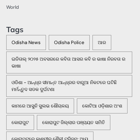
World
Tags
Odisha News
Odisha Police
ଆର
ଇଡିତାଲ୍ ୨୦୨୫ ଅବସରରେ କବିତା ଆସର କବି ର ଭାଷା ନିରବତା ର
ଭାଷା
ଓଡିଶା - ଆନ୍ଧ୍ର ସୀମାନ୍ତ ଆନ୍ଧ୍ରର ବାରୁଆ ନିକଟରେ ଘଟିଛି
ମର୍ମନ୍ତୁଦ ସଡକ ଦୁର୍ଘଟଣା
କାମରେ ଆସୁନି ସୁଲଭ ଶୌଚାଳୟ
କୋଟିଆ ଓଡ଼ିଶାର ଅଂଶ
କୋରାପୁଟ
କୋରାପୁଟ ଜିଲ୍ଲାର ପଞ୍ଚାୟତ ସମିତି
କୋରାପୁଟରେ କାଶ୍ମୀର ଶୈଳୀ ଟୁରିଜମ: ଆୟ