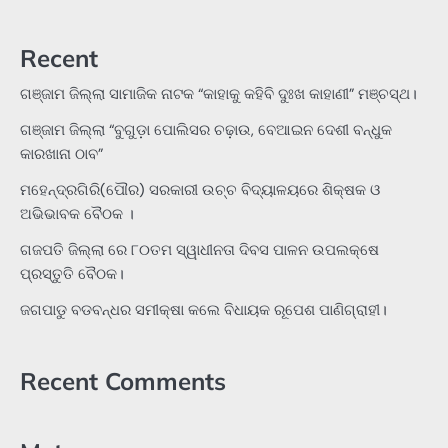
Recent
ଗଞ୍ଜାମ ଜିଲ୍ଲା ସାମାଜିକ ନାଟକ “କାହାକୁ କହିବି ଦୁଃଖ କାହାଣୀ” ମଞ୍ଚସ୍ଥ।
ଗଞ୍ଜାମ ଜିଲ୍ଲା “ବୁଗୁଡ଼ା ପୋଲିସର ଚଢ଼ାଉ, ବେଆଇନ ଦେଶୀ ବନ୍ଧୁକ
କାରଖାନା ଠାବ”
ମହେନ୍ଦ୍ରଗିରି(ପୌର) ସରକାରୀ ଉଚ୍ଚ ବିଦ୍ୟାଳୟରେ ଶିକ୍ଷକ ଓ
ଅଭିଭାବକ ବୈଠକ ।
ଗଜପତି ଜିଲ୍ଲା ରେ ୮୦ତମ ସ୍ୱାଧୀନତା ଦିବସ ପାଳନ ଉପଲକ୍ଷେ
ପ୍ରସ୍ତୁତି ବୈଠକ।
ଜଗପାଡୁ ବଡବନ୍ଧର ସମୀକ୍ଷା କଲେ ବିଧାୟକ ରୂପେଶ ପାଣିଗ୍ରାହୀ।
Recent Comments