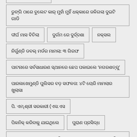
ଡୁଙ୍ଗି ଠାରେ ବୁଲେଟ କାର୍ ମୁହାଁ ମୁହିଁ ଧକ୍କାରେ ଜଳିଗଲା ଦୁଇଟି
ଗାଡି
ଦୀର୍ଘ ମାସ ବିତିଲା
ଦୁର୍ଗମ ରେ ଦୁର୍ଦ୍ଦଶା
ନକ୍ସଲ
ନିର୍ଗୁଣ୍ଡି ଡବଲ୍ ମର୍ଡର ମାମଲା: ୩ ଗିରଫ
ପାଟନାରେ ସର୍ବସାଧାରଣ ସ୍ଥାନରେ ଛେପ ପକାଇଲେ ‘ନଗରଶତ୍ରୁ’
ପାରଳାଖେମୁଣ୍ଡି ପୁଲିସର ବଡ଼ ସଫଳତା: ୪ଟି ଚୋରି ମାମଲାର
ଖୁଲାସା
ପି. ଏମ୍.ଶ୍ରୀ ସରକାରୀ (ଏସ.ଏସ
ପିକନିକ୍‌ କରିବାକୁ ଯାଇଥିଲେ
ପୁରାଣ ପ୍ରସିଦ୍ଧ