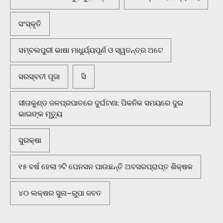
ସଂସ୍କୃତି
ସମ୍ବଲପୁରୀ ଭାଷା ମାଧୁର୍ଯ୍ୟପୂର୍ଣ ଓ ସ୍ୱତନ୍ତ୍ର ଅଟେ
ସରସ୍ବତୀ ପୂଜା
ସି
ସୀତାକୁଣ୍ଡ ଜଳପ୍ରପାତରେ ଦୁର୍ଘଟଣା: ପିକନିକ ସମୟରେ ଦୁଇ
ଭାଇଙ୍କ ମୃତ୍ୟୁ
ସୁରକ୍ଷା
୧୫ ବର୍ଷ ହେଲା ୨ଟି ପେନସନ ପାଉଛନ୍ତି ଅବସରପ୍ରାପ୍ତ ଶିକ୍ଷକ
୪୦ ଲକ୍ଷର ସୁନା–ରୁପା ଜବତ