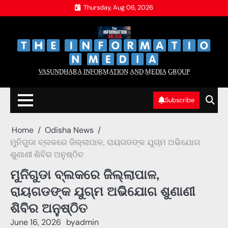
Skip
Thursday, Aug 06, 2026
to
content
‌
‌
V̲A̲S̲U̲N̲D̲H̲A̲R̲A̲ I̲N̲F̲O̲R̲M̲A̲T̲I̲O̲N̲ A̲N̲D̲ M̲E̲D̲I̲A̲ G̲R̲O̲U̲P̲
Subscribe
Home
Odisha News
ମୁନିଗୁଡା ବ୍ଲକରେ ଜିଲ୍ଲାପାଳ, ରାୟଗଡଙ୍କ ଯୁଗ୍ମ ଅଭିଯୋଗ
ଶୁଣାଣୀ ଶିବିର ଅନୁଷ୍ଠିତ
ମୁନିଗୁଡା ବ୍ଲକରେ ଜିଲ୍ଲାପାଳ,
ରାୟଗଡଙ୍କ ଯୁଗ୍ମ ଅଭିଯୋଗ ଶୁଣାଣୀ
ଶିବିର ଅନୁଷ୍ଠିତ
June 16, 2026
by
admin