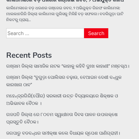
କାଲିମେଳାରେ ବଡ଼ ଧରଣର ଗଞ୍ଜେଇ ଜବତ, ୨ ଅଭିଯୁକ୍ତ ଗିରଫ କାଲିମେଳା:
ମାଲକାନଗିରି ଜିଲ୍ଲା କାଲିମେଳା ପୁଲିସକୁ ମିଳିଛି ବଡ଼ ସଫଳତା। ବଦଲିଗୁଡ଼ା ଘାଟି
ନିକଟରୁ ପ୍ରାୟ…
Search
for:
Recent Posts
ଗଞ୍ଜାମ ଜିଲ୍ଲା ସାମାଜିକ ନାଟକ “କାହାକୁ କହିବି ଦୁଃଖ କାହାଣୀ” ମଞ୍ଚସ୍ଥ।
ଗଞ୍ଜାମ ଜିଲ୍ଲା “ବୁଗୁଡ଼ା ପୋଲିସର ଚଢ଼ାଉ, ବେଆଇନ ଦେଶୀ ବନ୍ଧୁକ
କାରଖାନା ଠାବ”
ମହେନ୍ଦ୍ରଗିରି(ପୌର) ସରକାରୀ ଉଚ୍ଚ ବିଦ୍ୟାଳୟରେ ଶିକ୍ଷକ ଓ
ଅଭିଭାବକ ବୈଠକ ।
ଗଜପତି ଜିଲ୍ଲା ରେ ୮୦ତମ ସ୍ୱାଧୀନତା ଦିବସ ପାଳନ ଉପଲକ୍ଷେ
ପ୍ରସ୍ତୁତି ବୈଠକ।
ଜଗପାଡୁ ବଡବନ୍ଧର ସମୀକ୍ଷା କଲେ ବିଧାୟକ ରୂପେଶ ପାଣିଗ୍ରାହୀ।