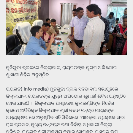
ମୁନିଗୁଡା ବ୍ଲକରେ ଜିଲ୍ଲାପାଳ, ରାୟଗଡଙ୍କ ଯୁଗ୍ମ ଅଭିଯୋଗ
ଶୁଣାଣୀ ଶିବିର ଅନୁଷ୍ଠିତ
ରାୟଗଡ( info media) ମୁନିଗୁଡା ବ୍ଲକ ସଦଭାବନା ସଭାଗୃହରେ
ଜିଲ୍ଲାପାଳ, ରାୟଗଡଙ୍କ ଯୁଗ୍ମ ଅଭିଯୋଗ ଶୁଣାଣୀ ଶିବିର ଅନୁଷ୍ଠିତ
ହୋଇ ଯାଇଛି । ଜିଲ୍ଲାପାଳ ଆଶୁତୋଷ କୁଲକର୍ଣ୍ଣିଙ୍କ ନିର୍ଦେଶ
କ୍ରମେ ଅତିରିକ୍ତ ଜିଲ୍ଲାପାଳ ଶ୍ରୀ ନବୀନ ଚନ୍ଦ୍ର ନାୟକଙ୍କ
ଅଧ୍ୟକ୍ଷତା ରେ ଅନୁଷ୍ଠିତ ଏହି ଶିବିରରେ ଆରକ୍ଷୀ ଅଧିକ୍ଷକ ଶ୍ରୀ
ରାଜ ପ୍ରସାଦ, ମୁଖ୍ୟ ଉନ୍ନୟନ ତଥା ନିର୍ବାହୀ ଅଧିକାରୀ ଜିଲ୍ଲା
ପରିଷଦ, ରାୟଗଡ ଶ୍ରୀ ଅକ୍ଷୟ କୁମାର ଖେମୁଣ୍ଡୁ, ଗୁଣପୁର ଉପ