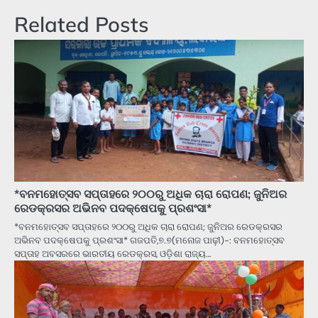
Related Posts
*ବନମହୋତ୍ସବ ସପ୍ତାହରେ ୨୦୦ରୁ ଅଧିକ ଚାରା ରୋପଣ; ଜୁନିଅର
ରେଡକ୍ରସର ଅଭିନବ ପଦକ୍ଷେପକୁ ପ୍ରଶଂସା*
*ବନମହୋତ୍ସବ ସପ୍ତାହରେ ୨୦୦ରୁ ଅଧିକ ଚାରା ରୋପଣ; ଜୁନିଅର ରେଡକ୍ରସର
ଅଭିନବ ପଦକ୍ଷେପକୁ ପ୍ରଶଂସା* ଗଜପତି,୭.୭(ମନୋଜ ପାଢ଼ୀ)-: ବନମହୋତ୍ସବ
ସପ୍ତାହ ଅବସରରେ ଭାରତୀୟ ରେଡକ୍ରସ, ଓଡ଼ିଶା ରାଜ୍ୟ…