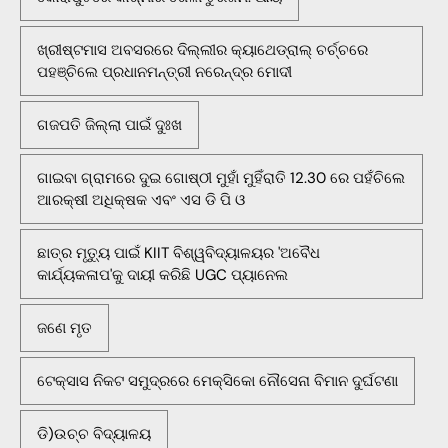
ଖ୍ରୀଷ୍ଟମାସ ଅବସରରେ ଦିଲ୍ଲୀର କ୍ୟାଥେଡ୍ରାଲ୍ ଚର୍ଚ୍ଚରେ
ପହଞ୍ଚିଲେ ପ୍ରଧାନମନ୍ତ୍ରୀ ନରେନ୍ଦ୍ର ମୋଦୀ
ଗଜପତି ଜିଲ୍ଲା ପାଇଁ ଦୁଃଖ
ଗାଇବା ଗ୍ରାମରେ ଦୁଇ ଗୋଷ୍ଠୀ ମୁହାଁ ମୁହିଁରାତି 12.30 ରେ ପହଁଚିଲେ
ଆରକ୍ଷୀ ଅଧିକ୍ଷକ ଏବଂ ଏସ ଡି ପି ଓ
ଛାତ୍ର ମୃତ୍ୟୁ ପାଇଁ KIIT ବିଶ୍ୱବିଦ୍ୟାଳୟର 'ଅବୈଧ
କାର୍ଯ୍ୟକଳାପ'କୁ ଦାୟୀ କରିଛି UGC ପ୍ୟାନେଲ
ଜଣେ ମୃତ
ଟେକ୍ସାସ ନିକଟ ସମୁଦ୍ରରେ ମେକ୍ସିକୋ ନୌସେନା ବିମାନ ଦୁର୍ଘଟଣା
ଡି)ଉଚ୍ଚ ବିଦ୍ୟାଳୟ