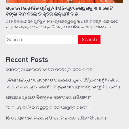
ଶହେ ତମ ଜନ୍ମଦିନ ପୂର୍ବରୁ AIIMS-ଭୁବନେଶ୍ୱରକୁ ୩.୪ କୋଟି
ଟଙ୍କା ଦାନ କଲେ ଡାକ୍ତର ଲକ୍ଷ୍ମୀ ବାଇ
ଶହେ ତମ ଜନ୍ମଦିନ ପୂର୍ବରୁ AIIMS-ଭୁବନେଶ୍ୱରକୁ ୩.୪ କୋଟି ଟଙ୍କା ଦାନ କଲେ
ଡାକ୍ତର ଲକ୍ଷ୍ମୀ ବାଇ ଆସନ୍ତା ଡିସେମ୍ବର ୫ ତାରିଖରେ ଶହେ ବର୍ଷରେ ପାଦ…
Search
for:
Recent Posts
ସେମିଳିଗୁଡ଼ା କଲେଜର ୪୧ତମ ପ୍ରତିଷ୍ଠା ଦିବସ ପାଳିତ
ଓଡ଼ିଶା ସାହିତ୍ୟ ମହୋତ୍ସବ ଓ ରାଷ୍ଟ୍ରୀୟ ଯୁବ ସାହିତ୍ୟିକ ସମ୍ମିଳନୀରେ
ଯୋଗଦାନ ନିମନ୍ତେ ଗଜପତି ଜିଲ୍ଲାର ସଦସ୍ୟମାନଙ୍କର ପୁରୀ ଗସ୍ତ* ।
ପଞ୍ଚାୟତସ୍ତରୀୟ ନିଶାମୁକ୍ତ ସଚେତନତା ଅଭିଯାନ।*
*ସାମାନ୍ୟ ବର୍ଷାରେ ଉବୁଟୁବୁ ପାରଳାଖେମୁଣ୍ଡି ସହର* !
16 ଅଗଷ୍ଟ ଦାବୀ ଦିବସରେ ପି ଏମ ଜି ଛକରେ ଗର୍ଜିବେ ଶିକ୍ଷକ ।