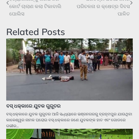
navigation
କୋର୍ଟ ଚାଲାଣ କଲା ଟିକାବାଲି
ପରିଚଳନା ର କ୍ଷେତ୍ର ଦିବସ
ପୋଲିସ
ପାଳିତ
Related Posts
ବସ୍ ଧକ୍କାରେ ଯୁବକ ଗୁରୁତର
ବସ୍ ଧକ୍କାରେ ଯୁବକ ଗୁରୁତର ଆଜି ସନ୍ଧ୍ୟାରେ ଭଞ୍ଜନଗରରୁ ବ୍ରହ୍ମପୁର ଯାଉଥିବା
କାଳେଶ୍ୱର ନାମକ ଘରୋଇ ବସ୍ ଧକ୍କାରେ ଜଣେ ଯୁବକଙ୍କ ହାତ ଏବଂ ଗୋଡରେ
ଗଭୀର…