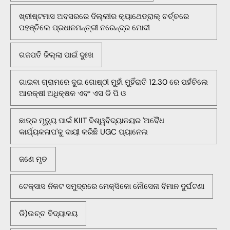
ଖ୍ରୀଷ୍ଟମାସ ଅବସରରେ ଦିଲ୍ଲୀର କ୍ୟାଥେଡ୍ରାଲ୍ ଚର୍ଚ୍ଚରେ
ପହଞ୍ଚିଲେ ପ୍ରଧାନମନ୍ତ୍ରୀ ନରେନ୍ଦ୍ର ମୋଦୀ
ଗଜପତି ଜିଲ୍ଲା ପାଇଁ ଦୁଃଖ
ଗାଇବା ଗ୍ରାମରେ ଦୁଇ ଗୋଷ୍ଠୀ ମୁହାଁ ମୁହିଁରାତି 12.30 ରେ ପହଁଚିଲେ
ଆରକ୍ଷୀ ଅଧିକ୍ଷକ ଏବଂ ଏସ ଡି ପି ଓ
ଛାତ୍ର ମୃତ୍ୟୁ ପାଇଁ KIIT ବିଶ୍ୱବିଦ୍ୟାଳୟର 'ଅବୈଧ
କାର୍ଯ୍ୟକଳାପ'କୁ ଦାୟୀ କରିଛି UGC ପ୍ୟାନେଲ
ଜଣେ ମୃତ
ଟେକ୍ସାସ ନିକଟ ସମୁଦ୍ରରେ ମେକ୍ସିକୋ ନୌସେନା ବିମାନ ଦୁର୍ଘଟଣା
ଡି)ଉଚ୍ଚ ବିଦ୍ୟାଳୟ