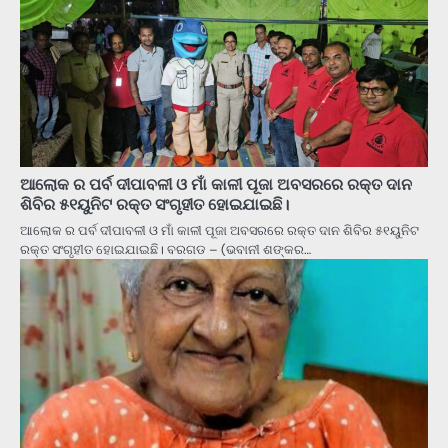
ଆଲୋକ ର ପର୍ବ ଦୀପାବଳୀ ଓ ମାଁ କାଳୀ ପୂଜା ଅବସରରେ ରକ୍ତ ଦାନ
ଶିବିର ୫୧ୟୁନିଟ ରକ୍ତ ସଂଗୃହୀତ ହୋଇଯାଇଛି।
ଆଲୋକ ର ପର୍ବ ଦୀପାବଳୀ ଓ ମାଁ କାଳୀ ପୂଜା ଅବସରରେ ରକ୍ତ ଦାନ ଶିବିର ୫୧ୟୁନିଟ
ରକ୍ତ ସଂଗୃହୀତ ହୋଇଯାଇଛି। ବରଗଡ – (ଭବାନୀ ଶଙ୍କର…