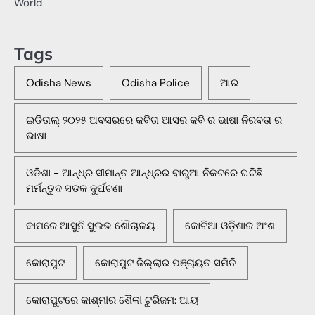
World
Tags
Odisha News
Odisha Police
ଆର
ଇଡିତାଲ୍ ୨୦୨୫ ଅବସରରେ କବିତା ଆସର କବି ର ଭାଷା ନିରବତା ର
ଭାଷା
ଓଡିଶା - ଆନ୍ଧ୍ର ସୀମାନ୍ତ ଆନ୍ଧ୍ରର ବାରୁଆ ନିକଟରେ ଘଟିଛି
ମର୍ମନ୍ତୁଦ ସଡକ ଦୁର୍ଘଟଣା
କାମରେ ଆସୁନି ସୁଲଭ ଶୌଚାଳୟ
କୋଟିଆ ଓଡ଼ିଶାର ଅଂଶ
କୋରାପୁଟ
କୋରାପୁଟ ଜିଲ୍ଲାର ପଞ୍ଚାୟତ ସମିତି
କୋରାପୁଟରେ କାଶ୍ମୀର ଶୈଳୀ ଟୁରିଜମ: ଆୟ