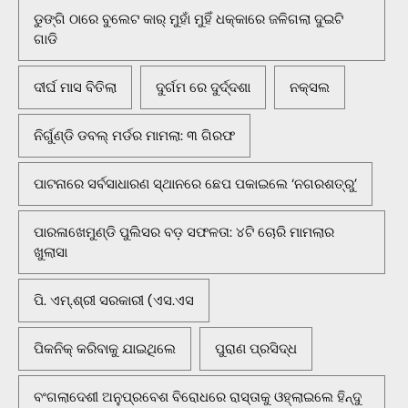
ଡୁଙ୍ଗି ଠାରେ ବୁଲେଟ କାର୍ ମୁହାଁ ମୁହିଁ ଧକ୍କାରେ ଜଳିଗଲା ଦୁଇଟି
ଗାଡି
ଦୀର୍ଘ ମାସ ବିତିଲା
ଦୁର୍ଗମ ରେ ଦୁର୍ଦ୍ଦଶା
ନକ୍ସଲ
ନିର୍ଗୁଣ୍ଡି ଡବଲ୍ ମର୍ଡର ମାମଲା: ୩ ଗିରଫ
ପାଟନାରେ ସର୍ବସାଧାରଣ ସ୍ଥାନରେ ଛେପ ପକାଇଲେ ‘ନଗରଶତ୍ରୁ’
ପାରଳାଖେମୁଣ୍ଡି ପୁଲିସର ବଡ଼ ସଫଳତା: ୪ଟି ଚୋରି ମାମଲାର
ଖୁଲାସା
ପି. ଏମ୍.ଶ୍ରୀ ସରକାରୀ (ଏସ.ଏସ
ପିକନିକ୍‌ କରିବାକୁ ଯାଇଥିଲେ
ପୁରାଣ ପ୍ରସିଦ୍ଧ
ବଂଗଲାଦେଶୀ ଅନୁପ୍ରବେଶ ବିରୋଧରେ ରାସ୍ତାକୁ ଓହ୍ଲାଇଲେ ହିନ୍ଦୁ