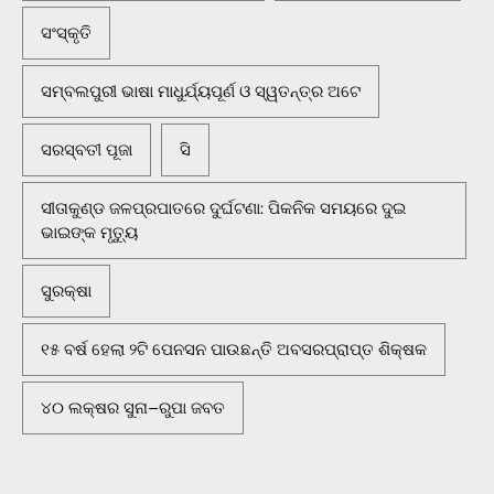
ସଂସ୍କୃତି
ସମ୍ବଲପୁରୀ ଭାଷା ମାଧୁର୍ଯ୍ୟପୂର୍ଣ ଓ ସ୍ୱତନ୍ତ୍ର ଅଟେ
ସରସ୍ବତୀ ପୂଜା
ସି
ସୀତାକୁଣ୍ଡ ଜଳପ୍ରପାତରେ ଦୁର୍ଘଟଣା: ପିକନିକ ସମୟରେ ଦୁଇ
ଭାଇଙ୍କ ମୃତ୍ୟୁ
ସୁରକ୍ଷା
୧୫ ବର୍ଷ ହେଲା ୨ଟି ପେନସନ ପାଉଛନ୍ତି ଅବସରପ୍ରାପ୍ତ ଶିକ୍ଷକ
୪୦ ଲକ୍ଷର ସୁନା–ରୁପା ଜବତ