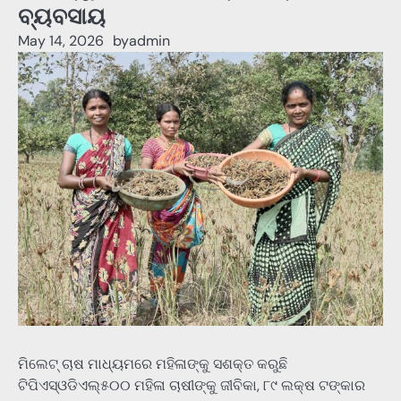
ବ୍ୟବସାୟ
May 14, 2026
by
admin
ମିଲେଟ୍ ଚାଷ ମାଧ୍ୟମରେ ମହିଳାଙ୍କୁ ସଶକ୍ତ କରୁଛି
ଟିପିଏସ୍ଓଡିଏଲ୍୫୦୦ ମହିଳା ଚାଷୀଙ୍କୁ ଜୀବିକା, ୮୯ ଲକ୍ଷ ଟଙ୍କାର