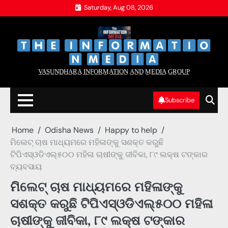
Skip
Saturday, Aug 08, 2026
to
content
‌
‌
V̲A̲S̲U̲N̲D̲H̲A̲R̲A̲ I̲N̲F̲O̲R̲M̲A̲T̲I̲O̲N̲ A̲N̲D̲ M̲E̲D̲I̲A̲ G̲R̲O̲U̲P̲
Subscribe
Home
Odisha News
Happy to help
ମିଲେଟ୍ ଚାଷ ମାଧ୍ୟମରେ ମହିଳାଙ୍କୁ ସଶକ୍ତ କରୁଛି
ଟିପିଏସ୍ଓଡିଏଲ୍୫୦୦ ମହିଳା ଚାଷୀଙ୍କୁ ଜୀବିକା, ୮୯ ଲକ୍ଷ ଟଙ୍କାର
ବ୍ୟବସାୟ
ମିଲେଟ୍ ଚାଷ ମାଧ୍ୟମରେ ମହିଳାଙ୍କୁ
ସଶକ୍ତ କରୁଛି ଟିପିଏସ୍ଓଡିଏଲ୍୫୦୦ ମହିଳା
ଚାଷୀଙ୍କୁ ଜୀବିକା, ୮୯ ଲକ୍ଷ ଟଙ୍କାର