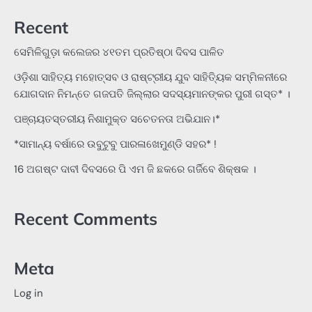
Recent
ସେମିଳିଗୁଡ଼ା କଲେଜର ୪୧ତମ ପ୍ରତିଷ୍ଠା ଦିବସ ପାଳିତ
ଓଡ଼ିଶା ସାହିତ୍ୟ ମହୋତ୍ସବ ଓ ରାଷ୍ଟ୍ରୀୟ ଯୁବ ସାହିତ୍ୟିକ ସମ୍ମିଳନୀରେ
ଯୋଗଦାନ ନିମନ୍ତେ ଗଜପତି ଜିଲ୍ଲାର ସଦସ୍ୟମାନଙ୍କର ପୁରୀ ଗସ୍ତ* ।
ପଞ୍ଚାୟତସ୍ତରୀୟ ନିଶାମୁକ୍ତ ସଚେତନତା ଅଭିଯାନ।*
*ସାମାନ୍ୟ ବର୍ଷାରେ ଉବୁଟୁବୁ ପାରଳାଖେମୁଣ୍ଡି ସହର* !
16 ଅଗଷ୍ଟ ଦାବୀ ଦିବସରେ ପି ଏମ ଜି ଛକରେ ଗର୍ଜିବେ ଶିକ୍ଷକ ।
Recent Comments
Meta
Log in