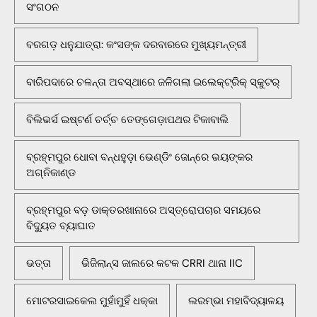
ସଂଗଠନ
ବରଗଡ଼ ଧନୁଯାତ୍ରା: କଂସଙ୍କ ଦରବାରରେ ମୁଖ୍ୟମନ୍ତ୍ରୀ
ବାରିପଦାରେ ଚଳନ୍ତା ଅବସ୍ଥାରେ ଜଳିଗଲା ଇଲେକ୍ଟ୍ରିକ୍ ସ୍କୁଟର୍
ବିଲିଭର୍ସ ଇଷ୍ଟର୍ଣ ଚର୍ଚ୍ଚ ତେଙ୍ଗେଡ଼ାପଥର ଟିକାବାଲି
ବ୍ରହ୍ମପୁର ଧୋବା ବନ୍ଧହୁଡ଼ା ଭେଣ୍ଡିଂ ଜୋନ୍‌ରେ ଭୟଙ୍କର
ଅଗ୍ନିକାଣ୍ଡ
ବ୍ରହ୍ମପୁର ବଡ଼ ଡାକ୍ତରଖାନାରେ ଅସ୍ତ୍ରୋପଚାର ସମୟରେ
ବିଦ୍ୟୁତ ବ୍ୟାଘାତ
ଭତ୍ତା
ଭିଜିଲାନ୍ସ ଜାଲରେ କଟକ CRRI ଥାନା IIC
ମୋଟରସାଇକେଲ ମୁହାଁମୁହିଁ ଧକ୍କା
ଲରମ୍ଭା ମହାବିଦ୍ୟାଳୟ