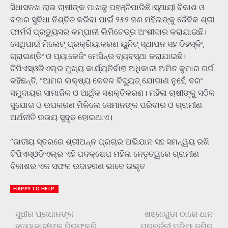
ସିଧାସଳଖ ଲାଭ ଚାଷୀଙ୍କ ପାଖକୁ ପହଞ୍ଚିପାରିଛି।ସ୍ଥାୟୀ ବିକାଶ ଓ
ବଜାର ସୁବିଧା ନିଶ୍ଚିତ କରିବା ପାଇଁ ୨୫୨ ଜଣ ମହିଳାଙ୍କୁ ଜୈବିକ ଶ୍ରୀ
ଫାର୍ମର୍ସ ପ୍ରଡ୍ୟୁସର କମ୍ପାନୀ ଲିମିଟେଡ୍‌ର ଅଂଶୀଦାର କରାଯାଇଛି।
ସେଥିପାଇଁ ମିଲେଟ୍ ପ୍ରକ୍ରିୟାକରଣ ୟୁନିଟ୍ ସ୍ଥାପନ ସହ ଡିହସ୍କିଂ,
ଗ୍ରାଇଣ୍ଡିଂ ଓ ପ୍ୟାକେଜିଂ ମେସିନ୍‌ର ବ୍ୟବସ୍ଥା କରାଯାଇଛି।
ଟିପିଏସ୍ଓଡିଏଲ୍‌ର ମୁଖ୍ୟ କାର୍ଯ୍ୟନିର୍ବାହୀ ଅଧିକାରୀ ଅମିତ କୁମାର ଗର୍ଗ
କହିଛନ୍ତି, “ଆମର ଲକ୍ଷ୍ୟ କେବଳ ବିଦ୍ୟୁତ୍ ଯୋଗାଣ ନୁହେଁ, ବରଂ
ସମୁଦାୟର ସାମାଜିକ ଓ ଆର୍ଥିକ ସଶକ୍ତିକରଣ। ମହିଳା ଚାଷୀଙ୍କୁ ସଠିକ
ସୁଯୋଗ ଓ ଉପକରଣ ମିଳିଲେ ସେମାନଙ୍କ ପରିବାର ଓ ଗ୍ରାମୀଣ
ଅର୍ଥନୀତି ଉଭୟ ସୁଦୃଢ ହୋଇଥାଏ।
”ଜାତୀୟ ସ୍ତରରେ ଶ୍ରୀଅନ୍ନ ପ୍ରଚାର ଅଭିଯାନ ସହ ସମନ୍ୱୟ ରଖି
ଟିପିଏସ୍ଓଡିଏଲ୍‌ର ଏହି ପଦକ୍ଷେପ ମହିଳା ନେତୃତ୍ୱରେ ଗ୍ରାମୀଣ
ବିକାଶର ଏକ ସଫଳ ଉଦାହରଣ ଭାବେ ଉଭୃତ
HAPPY TO HELP
ସୁଧୀର ପ୍ରଧାନଙ୍କ
ଖଞ୍ଜାଗୁଡା ଠାରେ ଧାନ
Post
ହତ୍ୟାକାରୀଙ୍କୁ ଗିରଫକରି
ପରବର୍ତ୍ତୀ ପଡିଆ ଜମିର