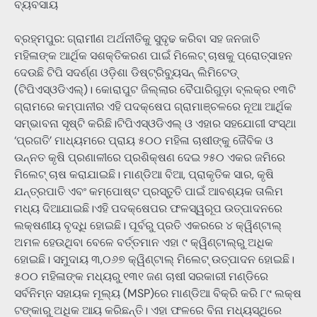
ବ୍ୟବସାୟ
ବ୍ରହ୍ମପୁର: ଗ୍ରାମୀଣ ଅର୍ଥନୀତିକୁ ସୁଦୃଢ କରିବା ସହ ଜନଜାତି
ମହିଳାଙ୍କ ଆର୍ଥିକ ସଶକ୍ତିକରଣ ପାଇଁ ମିଲେଟ୍ ଚାଷକୁ ପ୍ରୋତ୍ସାହନ
ଦେଉଛି ଟିପି ସଦର୍ଣ୍ଣ ଓଡ଼ିଶା ଡିଷ୍ଟ୍ରିବ୍ୟୁସନ୍ ଲିମିଟେଡ୍
(ଟିପିଏସ୍ଓଡିଏଲ୍)। କୋରାପୁଟ ଜିଲ୍ଲାର ବୈପାରିଗୁଡ଼ା ବ୍ଲକ୍‌ର ୧୩ଟି
ଗ୍ରାମରେ କମ୍ପାନୀର ଏହି ପଦକ୍ଷେପ ଗ୍ରାମାଞ୍ଚଳରେ ନୂଆ ଆର୍ଥିକ
ସମ୍ଭାବନା ସୃଷ୍ଟି କରିଛି।ଟିପିଏସ୍ଓଡିଏଲ୍ ଓ ଏହାର ସହଯୋଗୀ ସଂସ୍ଥା
‘ପ୍ରଗତି’ ମାଧ୍ୟମରେ ପ୍ରାୟ ୫୦୦ ମହିଳା ଚାଷୀଙ୍କୁ ଜୈବିକ ଓ
ଉନ୍ନତ କୃଷି ପ୍ରଣାଳୀରେ ପ୍ରଶିକ୍ଷଣ ଦେଇ ୨୫୦ ଏକର ଜମିରେ
ମିଲେଟ୍ ଚାଷ କରାଯାଇଛି। ମାଣ୍ଡିଆ ବିଆ, ପ୍ରାକୃତିକ ସାର, କୃଷି
ଯନ୍ତ୍ରପାତି ଏବଂ କମ୍ପୋଷ୍ଟ ପ୍ରସ୍ତୁତି ପାଇଁ ଆବଶ୍ୟକ ତାଲିମ
ମଧ୍ୟ ଦିଆଯାଇଛି।ଏହି ପଦକ୍ଷେପର ଫଳସ୍ୱରୂପ ଉତ୍ପାଦନରେ
ଲକ୍ଷଣୀୟ ବୃଦ୍ଧି ହୋଇଛି। ପୂର୍ବରୁ ପ୍ରତି ଏକରରେ ୪ କ୍ୱିଣ୍ଟାଲ୍
ଅମଳ ହେଉଥିବା ବେଳେ ବର୍ତ୍ତମାନ ଏହା ୯ କ୍ୱିଣ୍ଟାଲ୍‌ରୁ ଅଧିକ
ହୋଇଛି। ସମୁଦାୟ ୩,୦୬୭ କ୍ୱିଣ୍ଟାଲ୍ ମିଲେଟ୍ ଉତ୍ପାଦନ ହୋଇଛି।
୫୦୦ ମହିଳାଙ୍କ ମଧ୍ୟରୁ ୧୩୧ ଜଣ ଚାଷୀ ସରକାରୀ ମଣ୍ଡିରେ
ସର୍ବନିମ୍ନ ସହାୟକ ମୂଲ୍ୟ (MSP)ରେ ମାଣ୍ଡିଆ ବିକ୍ରି କରି ୮୯ ଲକ୍ଷ
ଟଙ୍କାରୁ ଅଧିକ ଆୟ କରିଛନ୍ତି। ଏହା ଫଳରେ ବିନା ମଧ୍ୟସ୍ଥିରେ