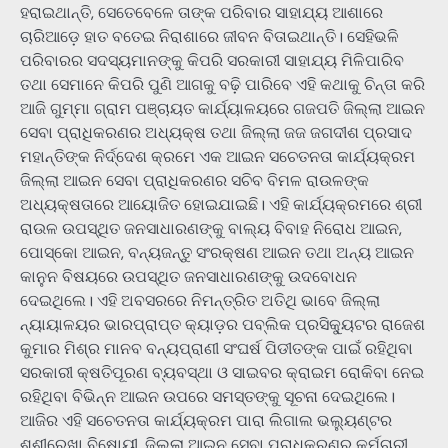
ହରାଇଥାନ୍ତି, ସେତେବେଳେ ତାଙ୍କ ପରିବାର ସାହାଯ୍ୟ ଆଶାରେ
ଚାରିଆଡ଼େ ହାତ ବତେଇ ନିରାଶାରେ ଜୀବନ ବିତାଇଥାନ୍ତି। ସେହିଭଳି
ପରିବାରର ସଦସ୍ୟମାନଙ୍କୁ କିପରି ସରକାରୀ ସାହାଯ୍ୟ ମିଳିପାରିବ
ତଥା ସେମାନେ କିପରି ପୁଣି ଆଗକୁ ବଢ଼ି ପାରିବେ ଏହି କଥାକୁ ଚିନ୍ତା କରି
ଆଜି ଗୁମ୍ମା ଗ୍ରାମ ପଞ୍ଚାୟତ କାର୍ଯ୍ୟାଳୟରେ ଗଜପତି ଜିଲ୍ଲା ଆଇନ
ସେବା ପ୍ରାଧିକରଣର ଅଧ୍ୟକ୍ଷ ତଥା ଜିଲ୍ଲା ଜଜ ଜଗଦୀଶ ପ୍ରସାଦ
ମହାନ୍ତିଙ୍କ ନିର୍ଦ୍ଦେଶ କ୍ରମେ ଏକ ଆଇନ ସଚେତନତା କାର୍ଯ୍ୟକ୍ରମ
ଜିଲ୍ଲା ଆଇନ ସେବା ପ୍ରାଧିକରଣର ସଚିବ ବିମଳ ରାଉଳଙ୍କ
ଅଧ୍ୟକ୍ଷତାରେ ଆୟୋଜିତ ହୋଇଯାଇଛି। ଏହି କାର୍ଯ୍ୟକ୍ରମରେ ଶ୍ରୀ
ରାଉଳ ଉପସ୍ଥିତ ଜନସାଧାରଣଙ୍କୁ ବାଲ୍ୟ ବିବାହ ନିରୋଧ ଆଇନ,
ପୋସ୍କୋ ଆଇନ, ବନ୍ୟଜନ୍ତୁ ସଂରକ୍ଷଣ ଆଇନ ତଥା ଅନ୍ୟ ଆଇନ
କାନୁନ ବିଷୟରେ ଉପସ୍ଥିତ ଜନସାଧାରଣଙ୍କୁ ଉଦବୋଧନ
ଦେଇଥିଲେ। ଏହି ଅବସରରେ ନିମନ୍ତ୍ରିତ ଅତିଥି ଭାବେ ଜିଲ୍ଲା
ନ୍ୟାୟାଳୟର ଭାରପ୍ରାପ୍ତ କ୍ୟାଡ଼ର ପବ୍ଲିକ ପ୍ରସିକ୍ୟୁଟର ରାଜେଶ
କୁମାର ମିଶ୍ର ମାନବ ବନ୍ୟପ୍ରାଣୀ ସଂଘର୍ଷ ପିଡୀତଙ୍କ ପାଇଁ ରହିଥିବା
ସରକାରୀ କ୍ଷତିପୂରଣ ବ୍ୟବସ୍ଥା ଓ ସାଇବର କ୍ରାଇମ ରୋକିବା ନେଇ
ରହିଥିବା ବିଭିନ୍ନ ଆଇନ ଉପରେ ସମସ୍ତଙ୍କୁ ସୂଚନା ଦେଇଥିଲେ।
ଆଜିର ଏହି ସଚେତନତା କାର୍ଯ୍ୟକ୍ରମ ପାରା ଲିଗାଲ ଭଲ୍ୟୁଣ୍ଟର
ଶଶୀରେଖା ବିଷୋୟୀ, ଜିଲ୍ଲା ଆଇନ ସେବା ପ୍ରାଧିକରଣର କର୍ମଚାରୀ