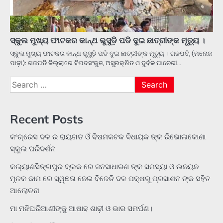
ସ୍କୁଲ ମୁଖ୍ୟ ଫାଟକର କାନ୍ଥ ଭୁସୁଡ଼ି ପଡି ଦୁଇ ଛାତ୍ରୀଙ୍କ ମୃତ୍ୟୁ ।
ସ୍କୁଲ ମୁଖ୍ୟ ଫାଟକର କାନ୍ଥ ଭୁସୁଡ଼ି ପଡି ଦୁଇ ଛାତ୍ରୀଙ୍କ ମୃତ୍ୟୁ । ଗଜପତି, (ମନୋଜ
ପାଢ଼ୀ): ଗଜପତି ଜିଲ୍ଲାରେ ବିପଦସଂକୁଳ, ଅସୁରକ୍ଷିତ ଓ ଦୁର୍ବଳ ପାଚେରୀ…
Search
for:
Recent Posts
କଂଗ୍ରେସ ଦଳ ର ରାୟଗଡ ଓଁ ବିଷମକଟକ ବିଧାୟକ ଙ୍କ ରିଭୋଲକୋଣା
ସ୍କୁଲ ପରିଦର୍ଶନ
କଲ୍ୟାଣସିଙ୍ଗପୁର ବ୍ଲକ ରେ ଜନସାଧାରଣ ଙ୍କ ସମସ୍ୟା ଓ ଉନୟନ
ମୂଳକ କାମ ରେ ସ୍ୱଛତା ନେଇ ବିଜେଡି ଦଳ ପକ୍ଷରୁ ପ୍ରସାଶନ ଙ୍କ ସହିତ
ଆଲୋଚନା
ମା ମଝିଘରିଆଣୀଙ୍କୁ ଆଷାଢ ଶାଢ଼ୀ ଓ ଭାର ସମର୍ପଣ।