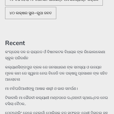
୪୦ ଲକ୍ଷର ସୁନା–ରୁପା ଜବତ
Recent
କଂଗ୍ରେସ ଦଳ ର ରାୟଗଡ ଓଁ ବିଷମକଟକ ବିଧାୟକ ଙ୍କ ରିଭୋଲକୋଣା
ସ୍କୁଲ ପରିଦର୍ଶନ
କଲ୍ୟାଣସିଙ୍ଗପୁର ବ୍ଲକ ରେ ଜନସାଧାରଣ ଙ୍କ ସମସ୍ୟା ଓ ଉନୟନ
ମୂଳକ କାମ ରେ ସ୍ୱଛତା ନେଇ ବିଜେଡି ଦଳ ପକ୍ଷରୁ ପ୍ରସାଶନ ଙ୍କ ସହିତ
ଆଲୋଚନା
ମା ମଝିଘରିଆଣୀଙ୍କୁ ଆଷାଢ ଶାଢ଼ୀ ଓ ଭାର ସମର୍ପଣ।
ଟିକାବାଲି ମା ଭୈରବୀ କଲ୍ୟାଣୀ ମଣ୍ଡପରେ ଦନ୍ତାହାତୀ ସ୍ଥାନାନ୍ତର ନେଇ
ବସିଲା ବୈଠକ..
ପେଟ୍ରୋଲିଂ ବେଳେ ବେଲଗାଁ ପୋଲିସକୁ ବଡ଼ ସଫଳତା; ଦେଶୀ ପିସ୍ତଲ ସହ