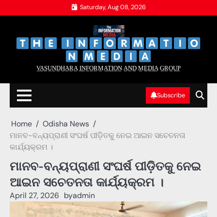
Skip
Saturday, Aug 08, 2026
to
content
‌
‌
V̲A̲S̲U̲N̲D̲H̲A̲R̲A̲ I̲N̲F̲O̲R̲M̲A̲T̲I̲O̲N̲ A̲N̲D̲ M̲E̲D̲I̲A̲ G̲R̲O̲U̲P̲
Subscribe
Home
Odisha News
ମାନବ-ବନ୍ୟପ୍ରାଣୀ ସଂଘର୍ଷ ପୀଡ଼ିତକୁ ନେଇ ଆଇନ ସଚେତନତା
କାର୍ଯ୍ୟକ୍ରମ ।
ମାନବ-ବନ୍ୟପ୍ରାଣୀ ସଂଘର୍ଷ ପୀଡ଼ିତକୁ ନେଇ
ଆଇନ ସଚେତନତା କାର୍ଯ୍ୟକ୍ରମ ।
April 27, 2026
by
admin