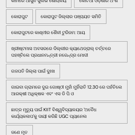
କାମରେ ଆସୁନି ସୁଲଭ ଶୌଚାଳୟ
କୋଟିଆ ଓଡ଼ିଶାର ଅଂଶ
କୋରାପୁଟ
କୋରାପୁଟ ଜିଲ୍ଲାର ପଞ୍ଚାୟତ ସମିତି
କୋରାପୁଟରେ କାଶ୍ମୀର ଶୈଳୀ ଟୁରିଜମ: ଆୟ
ଖ୍ରୀଷ୍ଟମାସ ଅବସରରେ ଦିଲ୍ଲୀର କ୍ୟାଥେଡ୍ରାଲ୍ ଚର୍ଚ୍ଚରେ
ପହଞ୍ଚିଲେ ପ୍ରଧାନମନ୍ତ୍ରୀ ନରେନ୍ଦ୍ର ମୋଦୀ
ଗଜପତି ଜିଲ୍ଲା ପାଇଁ ଦୁଃଖ
ଗାଇବା ଗ୍ରାମରେ ଦୁଇ ଗୋଷ୍ଠୀ ମୁହାଁ ମୁହିଁରାତି 12.30 ରେ ପହଁଚିଲେ
ଆରକ୍ଷୀ ଅଧିକ୍ଷକ ଏବଂ ଏସ ଡି ପି ଓ
ଛାତ୍ର ମୃତ୍ୟୁ ପାଇଁ KIIT ବିଶ୍ୱବିଦ୍ୟାଳୟର 'ଅବୈଧ
କାର୍ଯ୍ୟକଳାପ'କୁ ଦାୟୀ କରିଛି UGC ପ୍ୟାନେଲ
ଜଣେ ମୃତ