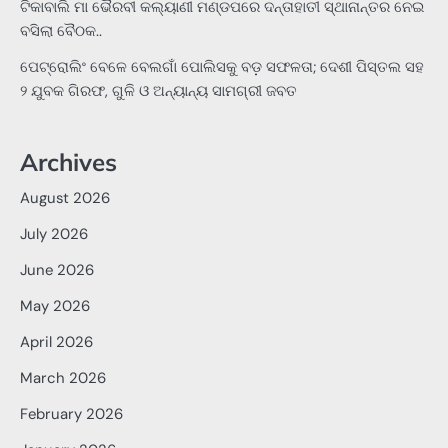
ଟିକାବାଲି ମା ଭୈରବୀ କଲ୍ୟାଣୀ ମଣ୍ଡପରେ ଦନ୍ତାହାତୀ ସ୍ଥାନାନ୍ତର ନେଇ
ବସିଲା ବୈଠକ..
ପେଟ୍ରୋଲିଂ ବେଳେ ବେଲଗାଁ ପୋଲିସକୁ ବଡ଼ ସଫଳତା; ଦେଶୀ ପିସ୍ତଲ ସହ
୨ ଯୁବକ ଗିରଫ, ଗୁଳି ଓ ଅନ୍ୟାନ୍ୟ ସାମଗ୍ରୀ ଜବତ
Archives
August 2026
July 2026
June 2026
May 2026
April 2026
March 2026
February 2026