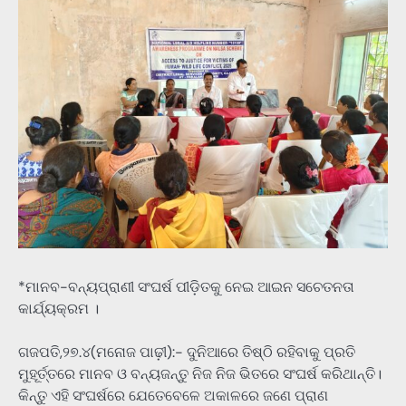
*ମାନବ-ବନ୍ୟପ୍ରାଣୀ ସଂଘର୍ଷ ପୀଡ଼ିତକୁ ନେଇ ଆଇନ ସଚେତନତା
କାର୍ଯ୍ୟକ୍ରମ ।
ଗଜପତି,୨୭.୪(ମନୋଜ ପାଢ଼ୀ):- ଦୁନିଆରେ ତିଷ୍ଠି ରହିବାକୁ ପ୍ରତି
ମୁହୂର୍ତ୍ତରେ ମାନବ ଓ ବନ୍ୟଜନ୍ତୁ ନିଜ ନିଜ ଭିତରେ ସଂଘର୍ଷ କରିଥାନ୍ତି।
କିନ୍ତୁ ଏହି ସଂଘର୍ଷରେ ଯେତେବେଳେ ଅକାଳରେ ଜଣେ ପ୍ରାଣ