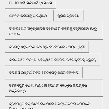
ପି. ଏମ୍.ଶ୍ରୀ ସରକାରୀ (ଏସ.ଏସ
ପିକନିକ୍‌ କରିବାକୁ ଯାଇଥିଲେ
ପୁରାଣ ପ୍ରସିଦ୍ଧ
ବଂଗଲାଦେଶୀ ଅନୁପ୍ରବେଶ ବିରୋଧରେ ରାସ୍ତାକୁ ଓହ୍ଲାଇଲେ ହିନ୍ଦୁ
ସଂଗଠନ
ବରଗଡ଼ ଧନୁଯାତ୍ରା: କଂସଙ୍କ ଦରବାରରେ ମୁଖ୍ୟମନ୍ତ୍ରୀ
ବାରିପଦାରେ ଚଳନ୍ତା ଅବସ୍ଥାରେ ଜଳିଗଲା ଇଲେକ୍ଟ୍ରିକ୍ ସ୍କୁଟର୍
ବିଲିଭର୍ସ ଇଷ୍ଟର୍ଣ ଚର୍ଚ୍ଚ ତେଙ୍ଗେଡ଼ାପଥର ଟିକାବାଲି
ବ୍ରହ୍ମପୁର ଧୋବା ବନ୍ଧହୁଡ଼ା ଭେଣ୍ଡିଂ ଜୋନ୍‌ରେ ଭୟଙ୍କର
ଅଗ୍ନିକାଣ୍ଡ
ବ୍ରହ୍ମପୁର ବଡ଼ ଡାକ୍ତରଖାନାରେ ଅସ୍ତ୍ରୋପଚାର ସମୟରେ
ବିଦ୍ୟୁତ ବ୍ୟାଘାତ