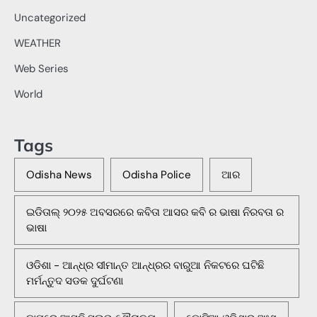
Uncategorized
WEATHER
Web Series
World
Tags
Odisha News
Odisha Police
ଆର
ଇଡିତାଲ୍ ୨୦୨୫ ଅବସରରେ କବିତା ଆସର କବି ର ଭାଷା ନିରବତା ର
ଭାଷା
ଓଡିଶା - ଆନ୍ଧ୍ର ସୀମାନ୍ତ ଆନ୍ଧ୍ରର ବାରୁଆ ନିକଟରେ ଘଟିଛି
ମର୍ମନ୍ତୁଦ ସଡକ ଦୁର୍ଘଟଣା