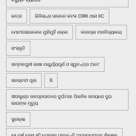
ଭତ୍ତା
ଭିଜିଲାନ୍ସ ଜାଲରେ କଟକ CRRI ଥାନା IIC
ମୋଟରସାଇକେଲ ମୁହାଁମୁହିଁ ଧକ୍କା
ଲରମ୍ଭା ମହାବିଦ୍ୟାଳୟ
ସଂସ୍କୃତି
ସମ୍ବଲପୁରୀ ଭାଷା ମାଧୁର୍ଯ୍ୟପୂର୍ଣ ଓ ସ୍ୱତନ୍ତ୍ର ଅଟେ
ସରସ୍ବତୀ ପୂଜା
ସି
ସୀତାକୁଣ୍ଡ ଜଳପ୍ରପାତରେ ଦୁର୍ଘଟଣା: ପିକନିକ ସମୟରେ ଦୁଇ
ଭାଇଙ୍କ ମୃତ୍ୟୁ
ସୁରକ୍ଷା
୧୫ ବର୍ଷ ହେଲା ୨ଟି ପେନସନ ପାଉଛନ୍ତି ଅବସରପ୍ରାପ୍ତ ଶିକ୍ଷକ