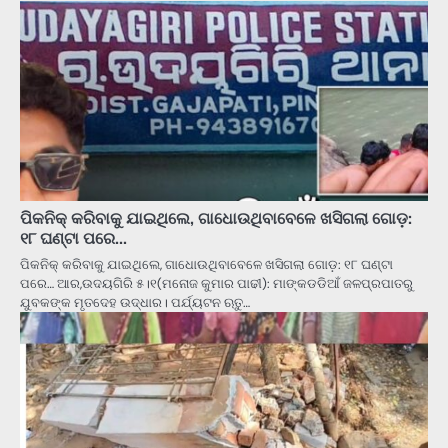
ପିକନିକ୍‌ କରିବାକୁ ଯାଇଥିଲେ, ଗାଧୋଉଥିବାବେଳେ ଖସିଗଲା ଗୋଡ଼:
୧୮ ଘଣ୍ଟା ପରେ…
ପିକନିକ୍‌ କରିବାକୁ ଯାଇଥିଲେ, ଗାଧୋଉଥିବାବେଳେ ଖସିଗଲା ଗୋଡ଼: ୧୮ ଘଣ୍ଟା
ପରେ… ଆର,ଉଦୟଗିରି ୫।୧(ମନୋଜ କୁମାର ପାଢୀ): ମାଙ୍କଡଡିଆଁ ଜଳପ୍ରପାତରୁ
ଯୁବକଙ୍କ ମୃତଦେହ ଉଦ୍ଧାର। ପର୍ଯ୍ୟଟନ ଋତୁ…