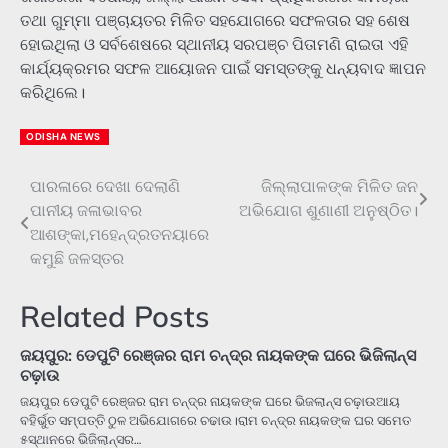
ତଥା ଗୁମ୍ମା ପଞ୍ଚାୟତର ମିଳିତ ସହଯୋଗରେ ସଫଳତାର ସହ ଶେଷ
ହୋଇଥିଲା ଓ ସର୍ବଶେଷରେ ସ୍ଥାନୀୟ ସରପଞ୍ଚ ପିତାମଣି ରାଇତା ଏହି
କାର୍ଯ୍ୟକ୍ରମର ସଫଳ ଆୟୋଜନ ପାଇଁ ସମସ୍ତଙ୍କୁ ଧନ୍ୟବାଦ ଜ୍ଞାପନ
କରିଥିଲେ।
ODISHA NEWS
ପାରଳାରେ ଦେଖା ଦେଲାଣି
ଜିଲ୍ଲାପାଳଙ୍କ ମିଳିତ ଜନ
Post
ପାନୀୟ ଜଳାଭାବର
ଅଭିଯୋଗ ଶୁଣାଣୀ ଅନୁଷ୍ଠିତ।
navigation
ଆଶଙ୍କା,ମହେନ୍ଦ୍ରତନୟାରେ
କମୁଛି ଜଳସ୍ତର
Related Posts
ଜୟପୁର: ଡେପୁଟି ରେଞ୍ଜର ରାମ ଚନ୍ଦ୍ର ନାୟକଙ୍କ ଘରେ ଭିଜିଲାନ୍ସ
ଚଢ଼ାଉ
ଜୟପୁର ଡେପୁଟି ରେଞ୍ଜର ରାମ ଚନ୍ଦ୍ର ନାୟକଙ୍କ ଘରେ ଭିଜଲାନ୍ସ ଚଢ଼ାଉଆୟ
ବହିର୍ଭୁତ ସମ୍ପତ୍ତି ଠୁଳ ଅଭିଯୋଗରେ ଚଢାଉ।ରାମ ଚନ୍ଦ୍ର ନାୟକଙ୍କ ଘର ସମେତ
୫ସ୍ଥାନରେ ଭିଜିଲାନ୍ସର…