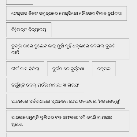
ଟେକ୍ସାସ ନିକଟ ସମୁଦ୍ରରେ ମେକ୍ସିକୋ ନୌସେନା ବିମାନ ଦୁର୍ଘଟଣା
ଡି)ଉଚ୍ଚ ବିଦ୍ୟାଳୟ
ଡୁଙ୍ଗି ଠାରେ ବୁଲେଟ କାର୍ ମୁହାଁ ମୁହିଁ ଧକ୍କାରେ ଜଳିଗଲା ଦୁଇଟି
ଗାଡି
ଦୀର୍ଘ ମାସ ବିତିଲା
ଦୁର୍ଗମ ରେ ଦୁର୍ଦ୍ଦଶା
ନକ୍ସଲ
ନିର୍ଗୁଣ୍ଡି ଡବଲ୍ ମର୍ଡର ମାମଲା: ୩ ଗିରଫ
ପାଟନାରେ ସର୍ବସାଧାରଣ ସ୍ଥାନରେ ଛେପ ପକାଇଲେ ‘ନଗରଶତ୍ରୁ’
ପାରଳାଖେମୁଣ୍ଡି ପୁଲିସର ବଡ଼ ସଫଳତା: ୪ଟି ଚୋରି ମାମଲାର
ଖୁଲାସା