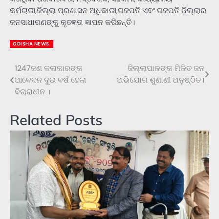
କର୍ମଚାରୀ,ଜିଲ୍ଲା ପ୍ରଶାସନ ଅଧିକାରୀ,ଗଜପତି ଏବଂ ଗଜପତି ଜିଲ୍ଲାର
ଜନସାଧାରଣଙ୍କୁ କୃତଜ୍ଞତା ଜ୍ଞାପନ କରିଛନ୍ତି।
ODISHA NEWS
1247ଜଣ କଳାକାରଙ୍କ
ଜିଲ୍ଲାପାଳଙ୍କ ମିଳିତ ଜନ
Post
ଆବେଦନ ଦୁଇ ବର୍ଷ ହେଲା
ଅଭିଯୋଗ ଶୁଣାଣୀ ଅନୁଷ୍ଠିତ।
navigation
ବିଚାରାଧୀନ ।
Related Posts