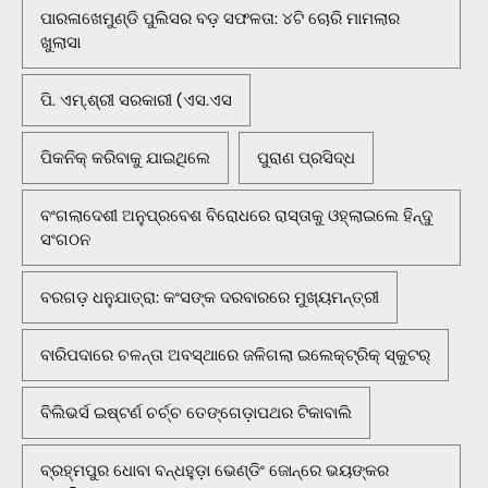
ପାରଳାଖେମୁଣ୍ଡି ପୁଲିସର ବଡ଼ ସଫଳତା: ୪ଟି ଚୋରି ମାମଲାର
ଖୁଲାସା
ପି. ଏମ୍.ଶ୍ରୀ ସରକାରୀ (ଏସ.ଏସ
ପିକନିକ୍‌ କରିବାକୁ ଯାଇଥିଲେ
ପୁରାଣ ପ୍ରସିଦ୍ଧ
ବଂଗଲାଦେଶୀ ଅନୁପ୍ରବେଶ ବିରୋଧରେ ରାସ୍ତାକୁ ଓହ୍ଲାଇଲେ ହିନ୍ଦୁ
ସଂଗଠନ
ବରଗଡ଼ ଧନୁଯାତ୍ରା: କଂସଙ୍କ ଦରବାରରେ ମୁଖ୍ୟମନ୍ତ୍ରୀ
ବାରିପଦାରେ ଚଳନ୍ତା ଅବସ୍ଥାରେ ଜଳିଗଲା ଇଲେକ୍ଟ୍ରିକ୍ ସ୍କୁଟର୍
ବିଲିଭର୍ସ ଇଷ୍ଟର୍ଣ ଚର୍ଚ୍ଚ ତେଙ୍ଗେଡ଼ାପଥର ଟିକାବାଲି
ବ୍ରହ୍ମପୁର ଧୋବା ବନ୍ଧହୁଡ଼ା ଭେଣ୍ଡିଂ ଜୋନ୍‌ରେ ଭୟଙ୍କର