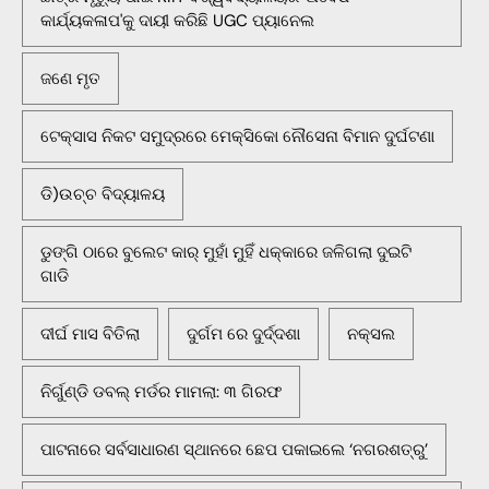
କାର୍ଯ୍ୟକଳାପ'କୁ ଦାୟୀ କରିଛି UGC ପ୍ୟାନେଲ
ଜଣେ ମୃତ
ଟେକ୍ସାସ ନିକଟ ସମୁଦ୍ରରେ ମେକ୍ସିକୋ ନୌସେନା ବିମାନ ଦୁର୍ଘଟଣା
ଡି)ଉଚ୍ଚ ବିଦ୍ୟାଳୟ
ଡୁଙ୍ଗି ଠାରେ ବୁଲେଟ କାର୍ ମୁହାଁ ମୁହିଁ ଧକ୍କାରେ ଜଳିଗଲା ଦୁଇଟି
ଗାଡି
ଦୀର୍ଘ ମାସ ବିତିଲା
ଦୁର୍ଗମ ରେ ଦୁର୍ଦ୍ଦଶା
ନକ୍ସଲ
ନିର୍ଗୁଣ୍ଡି ଡବଲ୍ ମର୍ଡର ମାମଲା: ୩ ଗିରଫ
ପାଟନାରେ ସର୍ବସାଧାରଣ ସ୍ଥାନରେ ଛେପ ପକାଇଲେ ‘ନଗରଶତ୍ରୁ’