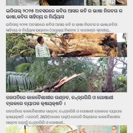
ଇଡିତାଲ୍ ୨୦୨୫ ଅବସରରେ କବିତା ଆସର କବି ର ଭାଷା ନିରବତା ର
ଭାଷା,କବିତା ସାହିତ୍ୟ ର ନିର୍ଯ୍ୟାସ
ଇଡିତାଲ୍ ୨୦୨୫ ଅବସରରେ କବିତା ଆସର କବି ର ଭାଷା ନିରବତା ର ଭାଷା,କବିତା
ସାହିତ୍ୟ ର ନିର୍ଯ୍ୟାସ ରାୟଗଡା (ଅମୁଲ୍ୟ ନିଶଙ୍କ ): ଉପଖଣ୍ଡ ସ୍ତରୀୟ…
ଗଜପତିରେ କାଳବୈଶାଖୀର ତାଣ୍ଡବ, ଚନ୍ଦ୍ରଗିରି ଓ ଗୋଷାଣୀ
ବ୍ଲକରେ ବ୍ୟାପକ କ୍ଷୟକ୍ଷତି ।
ଗଜପତିରେ କାଳବୈଶାଖୀର ତାଣ୍ଡବ, ଚନ୍ଦ୍ରଗିରି ଓ ଗୋଷାଣୀ ବ୍ଲକରେ ବ୍ୟାପକ
କ୍ଷୟକ୍ଷତି । ଗଜପତି, 26/3(ମନୋଜ ପାଢ଼ୀ):ଗଜପତି ଜିଲ୍ଲାରେ କାଳବୈଶାଖୀର
ତାଣ୍ଡବ ଯୋଗୁଁ ଚନ୍ଦ୍ରଗିରି ଓ ଗୋଷାଣୀ…