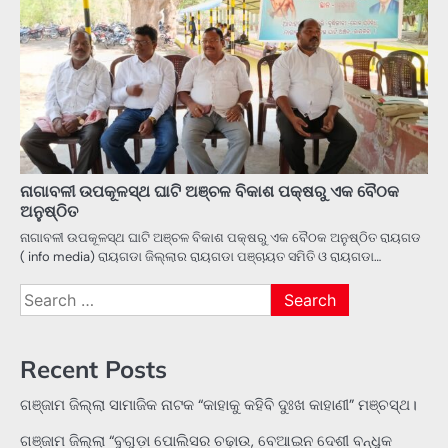
ନାଗାବଳୀ ଉପକୂଳସ୍ଥ ଘାଟି ଅଞ୍ଚଳ ବିକାଶ ପକ୍ଷରୁ ଏକ ବୈଠକ
ଅନୁଷ୍ଠିତ
ନାଗାବଳୀ ଉପକୂଳସ୍ଥ ଘାଟି ଅଞ୍ଚଳ ବିକାଶ ପକ୍ଷରୁ ଏକ ବୈଠକ ଅନୁଷ୍ଠିତ ରାୟଗଡ
( info media) ରାୟଗଡା ଜିଲ୍ଲାର ରାୟଗଡା ପଞ୍ଚାୟତ ସମିତି ଓ ରାୟଗଡା…
Search
for:
Recent Posts
ଗଞ୍ଜାମ ଜିଲ୍ଲା ସାମାଜିକ ନାଟକ “କାହାକୁ କହିବି ଦୁଃଖ କାହାଣୀ” ମଞ୍ଚସ୍ଥ।
ଗଞ୍ଜାମ ଜିଲ୍ଲା “ବୁଗୁଡ଼ା ପୋଲିସର ଚଢ଼ାଉ, ବେଆଇନ ଦେଶୀ ବନ୍ଧୁକ