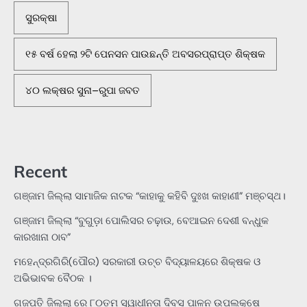
ସୁରକ୍ଷା
୧୫ ବର୍ଷ ହେଲା ୨ଟି ପେନସନ ପାଉଛନ୍ତି ଅବସରପ୍ରାପ୍ତ ଶିକ୍ଷକ
୪୦ ଲକ୍ଷର ସୁନା–ରୁପା ଜବତ
Recent
ଗଞ୍ଜାମ ଜିଲ୍ଲା ସାମାଜିକ ନାଟକ “କାହାକୁ କହିବି ଦୁଃଖ କାହାଣୀ” ମଞ୍ଚସ୍ଥ।
ଗଞ୍ଜାମ ଜିଲ୍ଲା “ବୁଗୁଡ଼ା ପୋଲିସର ଚଢ଼ାଉ, ବେଆଇନ ଦେଶୀ ବନ୍ଧୁକ
କାରଖାନା ଠାବ”
ମହେନ୍ଦ୍ରଗିରି(ପୌର) ସରକାରୀ ଉଚ୍ଚ ବିଦ୍ୟାଳୟରେ ଶିକ୍ଷକ ଓ
ଅଭିଭାବକ ବୈଠକ ।
ଗଜପତି ଜିଲ୍ଲା ରେ ୮୦ତମ ସ୍ୱାଧୀନତା ଦିବସ ପାଳନ ଉପଲକ୍ଷେ