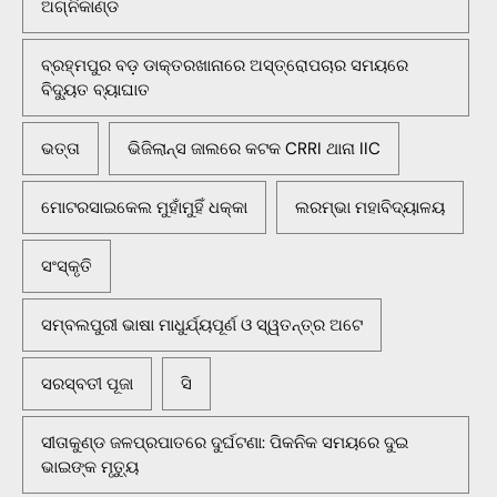
ଅଗ୍ନିକାଣ୍ଡ
ବ୍ରହ୍ମପୁର ବଡ଼ ଡାକ୍ତରଖାନାରେ ଅସ୍ତ୍ରୋପଚାର ସମୟରେ
ବିଦ୍ୟୁତ ବ୍ୟାଘାତ
ଭତ୍ତା
ଭିଜିଲାନ୍ସ ଜାଲରେ କଟକ CRRI ଥାନା IIC
ମୋଟରସାଇକେଲ ମୁହାଁମୁହିଁ ଧକ୍କା
ଲରମ୍ଭା ମହାବିଦ୍ୟାଳୟ
ସଂସ୍କୃତି
ସମ୍ବଲପୁରୀ ଭାଷା ମାଧୁର୍ଯ୍ୟପୂର୍ଣ ଓ ସ୍ୱତନ୍ତ୍ର ଅଟେ
ସରସ୍ବତୀ ପୂଜା
ସି
ସୀତାକୁଣ୍ଡ ଜଳପ୍ରପାତରେ ଦୁର୍ଘଟଣା: ପିକନିକ ସମୟରେ ଦୁଇ
ଭାଇଙ୍କ ମୃତ୍ୟୁ