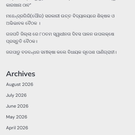
କାରଖାନା ଠାବ”
ମହେନ୍ଦ୍ରଗିରି(ପୌର) ସରକାରୀ ଉଚ୍ଚ ବିଦ୍ୟାଳୟରେ ଶିକ୍ଷକ ଓ
ଅଭିଭାବକ ବୈଠକ ।
ଗଜପତି ଜିଲ୍ଲା ରେ ୮୦ତମ ସ୍ୱାଧୀନତା ଦିବସ ପାଳନ ଉପଲକ୍ଷେ
ପ୍ରସ୍ତୁତି ବୈଠକ।
ଜଗପାଡୁ ବଡବନ୍ଧର ସମୀକ୍ଷା କଲେ ବିଧାୟକ ରୂପେଶ ପାଣିଗ୍ରାହୀ।
Archives
August 2026
July 2026
June 2026
May 2026
April 2026