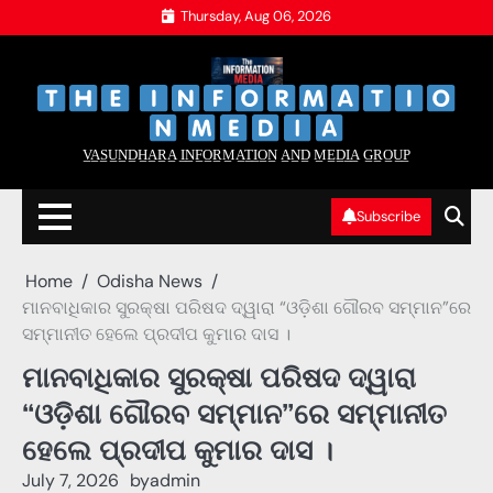
Skip
Thursday, Aug 06, 2026
to
content
‌
‌
V̲A̲S̲U̲N̲D̲H̲A̲R̲A̲ I̲N̲F̲O̲R̲M̲A̲T̲I̲O̲N̲ A̲N̲D̲ M̲E̲D̲I̲A̲ G̲R̲O̲U̲P̲
Subscribe
Home
Odisha News
ମାନବାଧିକାର ସୁରକ୍ଷା ପରିଷଦ ଦ୍ୱାରା “ଓଡ଼ିଶା ଗୌରବ ସମ୍ମାନ”ରେ
ସମ୍ମାନୀତ ହେଲେ ପ୍ରଦୀପ କୁମାର ଦାସ ।
ମାନବାଧିକାର ସୁରକ୍ଷା ପରିଷଦ ଦ୍ୱାରା
“ଓଡ଼ିଶା ଗୌରବ ସମ୍ମାନ”ରେ ସମ୍ମାନୀତ
ହେଲେ ପ୍ରଦୀପ କୁମାର ଦାସ ।
July 7, 2026
by
admin