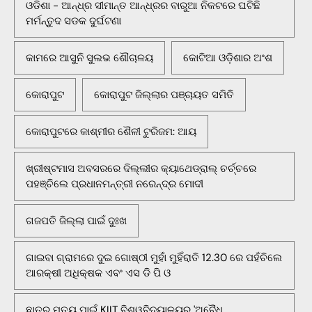
ଓଡିଶା - ଆନ୍ଧ୍ର ସୀମାନ୍ତ ଆନ୍ଧ୍ରର ବାରୁଆ ନିକଟରେ ଘଟିଛି
ମର୍ମନ୍ତୁଦ ସଡକ ଦୁର୍ଘଟଣା
କାମରେ ଆସୁନି ସୁଲଭ ଶୌଚାଳୟ
କୋଟିଆ ଓଡ଼ିଶାର ଅଂଶ
କୋରାପୁଟ
କୋରାପୁଟ ଜିଲ୍ଲାର ପଞ୍ଚାୟତ ସମିତି
କୋରାପୁଟରେ କାଶ୍ମୀର ଶୈଳୀ ଟୁରିଜମ: ଆୟ
ଖ୍ରୀଷ୍ଟମାସ ଅବସରରେ ଦିଲ୍ଲୀର କ୍ୟାଥେଡ୍ରାଲ୍ ଚର୍ଚ୍ଚରେ
ପହଞ୍ଚିଲେ ପ୍ରଧାନମନ୍ତ୍ରୀ ନରେନ୍ଦ୍ର ମୋଦୀ
ଗଜପତି ଜିଲ୍ଲା ପାଇଁ ଦୁଃଖ
ଗାଇବା ଗ୍ରାମରେ ଦୁଇ ଗୋଷ୍ଠୀ ମୁହାଁ ମୁହିଁରାତି 12.30 ରେ ପହଁଚିଲେ
ଆରକ୍ଷୀ ଅଧିକ୍ଷକ ଏବଂ ଏସ ଡି ପି ଓ
ଛାତ୍ର ମୃତ୍ୟୁ ପାଇଁ KIIT ବିଶ୍ୱବିଦ୍ୟାଳୟର 'ଅବୈଧ