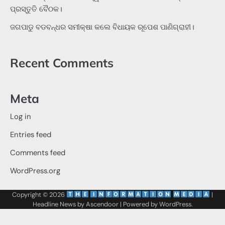
ପ୍ରସ୍ତୁତି ବୈଠକ।
ଜଗପାଡୁ ବଡବନ୍ଧର ସମୀକ୍ଷା କଲେ ବିଧାୟକ ରୂପେଶ ପାଣିଗ୍ରାହୀ।
Recent Comments
Meta
Log in
Entries feed
Comments feed
WordPress.org
Copyright © 2026
‌
‌
|
Headline News by
Ascendoor
| Powered by
WordPress
.