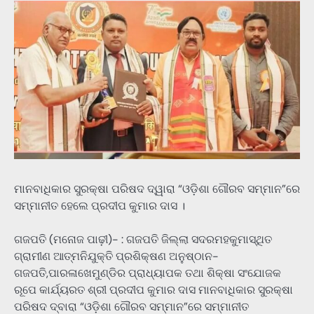
ମାନବାଧିକାର ସୁରକ୍ଷା ପରିଷଦ ଦ୍ୱାରା “ଓଡ଼ିଶା ଗୌରବ ସମ୍ମାନ”ରେ
ସମ୍ମାନୀତ ହେଲେ ପ୍ରଦୀପ କୁମାର ଦାସ ।
ଗଜପତି (ମନୋଜ ପାଢ଼ୀ)- : ଗଜପତି ଜିଲ୍ଲା ସଦରମହକୁମାସ୍ଥିତ
ଗ୍ରାମୀଣ ଆତ୍ମନିଯୁକ୍ତି ପ୍ରଶିକ୍ଷଣ ଅନୁଷ୍ଠାନ-
ଗଜପତି,ପାରଳାଖେମୁଣ୍ଡିର ପ୍ରାଧ୍ୟାପକ ତଥା ଶିକ୍ଷା ସଂଯୋଜକ
ରୂପେ କାର୍ଯ୍ୟରତ ଶ୍ରୀ ପ୍ରଦୀପ କୁମାର ଦାସ ମାନବାଧିକାର ସୁରକ୍ଷା
ପରିଷଦ ଦ୍ବାରା “ଓଡ଼ିଶା ଗୌରବ ସମ୍ମାନ”ରେ ସମ୍ମାନୀତ