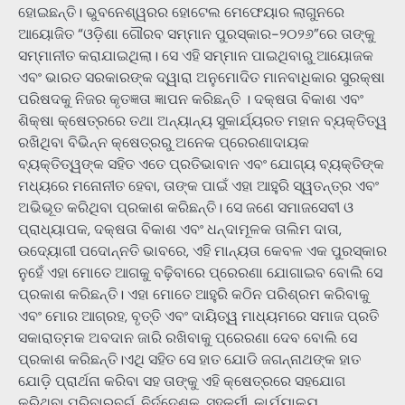
ହୋଇଛନ୍ତି। ଭୁବନେଶ୍ୱରର ହୋଟେଲ ମେଫେୟାର ଲାଗୁନରେ
ଆୟୋଜିତ “ଓଡ଼ିଶା ଗୌରବ ସମ୍ମାନ ପୁରସ୍କାର-୨୦୨୬”ରେ ତାଙ୍କୁ
ସମ୍ମାନୀତ କରାଯାଇଥିଲା। ସେ ଏହି ସମ୍ମାନ ପାଇଥିବାରୁ ଆୟୋଜକ
ଏବଂ ଭାରତ ସରକାରଙ୍କ ଦ୍ୱାରା ଅନୁମୋଦିତ ମାନବାଧିକାର ସୁରକ୍ଷା
ପରିଷଦକୁ ନିଜର କୃତଜ୍ଞତା ଜ୍ଞାପନ କରିଛନ୍ତି । ଦକ୍ଷତା ବିକାଶ ଏବଂ
ଶିକ୍ଷା କ୍ଷେତ୍ରରେ ତଥା ଅନ୍ୟାନ୍ୟ ସୁକାର୍ଯ୍ୟରତ ମହାନ ବ୍ୟକ୍ତିତ୍ୱ
ରଖିଥିବା ବିଭିନ୍ନ କ୍ଷେତ୍ରରୁ ଅନେକ ପ୍ରେରଣାଦାୟକ
ବ୍ୟକ୍ତିତ୍ୱଙ୍କ ସହିତ ଏତେ ପ୍ରତିଭାବାନ ଏବଂ ଯୋଗ୍ୟ ବ୍ୟକ୍ତିଙ୍କ
ମଧ୍ୟରେ ମନୋନୀତ ହେବା, ତାଙ୍କ ପାଇଁ ଏହା ଆହୁରି ସ୍ୱତନ୍ତ୍ର ଏବଂ
ଅଭିଭୂତ କରିଥିବା ପ୍ରକାଶ କରିଛନ୍ତି। ସେ ଜଣେ ସମାଜସେବୀ ଓ
ପ୍ରାଧ୍ୟାପକ, ଦକ୍ଷତା ବିକାଶ ଏବଂ ଧନ୍ଦାମୂଳକ ତାଲିମ ଦାତା,
ଉଦ୍ୟୋଗୀ ପଦୋନ୍ନତି ଭାବରେ, ଏହି ମାନ୍ୟତା କେବଳ ଏକ ପୁରସ୍କାର
ନୁହେଁ ଏହା ମୋତେ ଆଗକୁ ବଢ଼ିବାରେ ପ୍ରେରଣା ଯୋଗାଇବ ବୋଲି ସେ
ପ୍ରକାଶ କରିଛନ୍ତି। ଏହା ମୋତେ ଆହୁରି କଠିନ ପରିଶ୍ରମ କରିବାକୁ
ଏବଂ ମୋର ଆଗ୍ରହ, ବୃତ୍ତି ଏବଂ ଦାୟିତ୍ୱ ମାଧ୍ୟମରେ ସମାଜ ପ୍ରତି
ସକାରାତ୍ମକ ଅବଦାନ ଜାରି ରଖିବାକୁ ପ୍ରେରଣା ଦେବ ବୋଲି ସେ
ପ୍ରକାଶ କରିଛନ୍ତି।ଏଥି ସହିତ ସେ ହାତ ଯୋଡି ଜଗନ୍ନାଥଙ୍କ ହାତ
ଯୋଡ଼ି ପ୍ରାର୍ଥନା କରିବା ସହ ତାଙ୍କୁ ଏହି କ୍ଷେତ୍ରରେ ସହଯୋଗ
କରିଥିବା ପରିବାରବର୍ଗ, ନିର୍ଦ୍ଦେଶକ, ସହକର୍ମୀ, କାର୍ଯ୍ୟାଳୟ