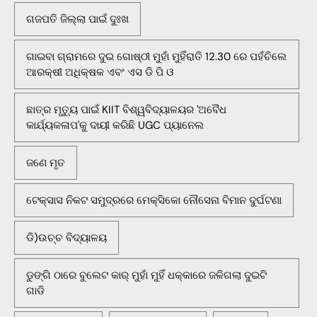
ଗଜପତି ଜିଲ୍ଲା ପାଇଁ ଦୁଃଖ
ଗାଇବା ଗ୍ରାମରେ ଦୁଇ ଗୋଷ୍ଠୀ ମୁହାଁ ମୁହିଁରାତି 12.30 ରେ ପହଁଚିଲେ
ଆରକ୍ଷୀ ଅଧିକ୍ଷକ ଏବଂ ଏସ ଡି ପି ଓ
ଛାତ୍ର ମୃତ୍ୟୁ ପାଇଁ KIIT ବିଶ୍ୱବିଦ୍ୟାଳୟର 'ଅବୈଧ
କାର୍ଯ୍ୟକଳାପ'କୁ ଦାୟୀ କରିଛି UGC ପ୍ୟାନେଲ
ଜଣେ ମୃତ
ଟେକ୍ସାସ ନିକଟ ସମୁଦ୍ରରେ ମେକ୍ସିକୋ ନୌସେନା ବିମାନ ଦୁର୍ଘଟଣା
ଡି)ଉଚ୍ଚ ବିଦ୍ୟାଳୟ
ଡୁଙ୍ଗି ଠାରେ ବୁଲେଟ କାର୍ ମୁହାଁ ମୁହିଁ ଧକ୍କାରେ ଜଳିଗଲା ଦୁଇଟି
ଗାଡି