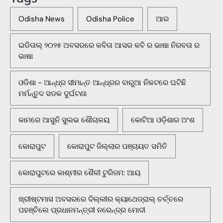
Odisha News
Odisha Police
ଆର
ଇଡିତାଲ୍ ୨୦୨୫ ଅବସରରେ କବିତା ଆସର କବି ର ଭାଷା ନିରବତା ର
ଭାଷା
ଓଡିଶା - ଆନ୍ଧ୍ର ସୀମାନ୍ତ ଆନ୍ଧ୍ରର ବାରୁଆ ନିକଟରେ ଘଟିଛି
ମର୍ମନ୍ତୁଦ ସଡକ ଦୁର୍ଘଟଣା
କାମରେ ଆସୁନି ସୁଲଭ ଶୌଚାଳୟ
କୋଟିଆ ଓଡ଼ିଶାର ଅଂଶ
କୋରାପୁଟ
କୋରାପୁଟ ଜିଲ୍ଲାର ପଞ୍ଚାୟତ ସମିତି
କୋରାପୁଟରେ କାଶ୍ମୀର ଶୈଳୀ ଟୁରିଜମ: ଆୟ
ଖ୍ରୀଷ୍ଟମାସ ଅବସରରେ ଦିଲ୍ଲୀର କ୍ୟାଥେଡ୍ରାଲ୍ ଚର୍ଚ୍ଚରେ
ପହଞ୍ଚିଲେ ପ୍ରଧାନମନ୍ତ୍ରୀ ନରେନ୍ଦ୍ର ମୋଦୀ