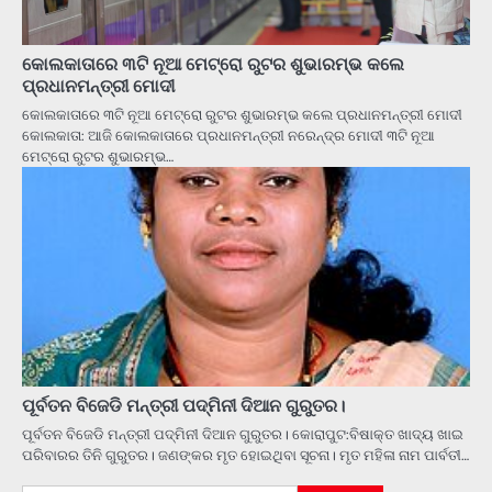
କୋଲକାତାରେ ୩ଟି ନୂଆ ମେଟ୍ରୋ ରୁଟର ଶୁଭାରମ୍ଭ କଲେ
ପ୍ରଧାନମନ୍ତ୍ରୀ ମୋଦୀ
କୋଲକାତାରେ ୩ଟି ନୂଆ ମେଟ୍ରୋ ରୁଟର ଶୁଭାରମ୍ଭ କଲେ ପ୍ରଧାନମନ୍ତ୍ରୀ ମୋଦୀ
କୋଲକାତା: ଆଜି କୋଲକାତାରେ ପ୍ରଧାନମନ୍ତ୍ରୀ ନରେନ୍ଦ୍ର ମୋଦୀ ୩ଟି ନୂଆ
ମେଟ୍ରୋ ରୁଟର ଶୁଭାରମ୍ଭ…
ପୂର୍ବତନ ବିଜେଡି ମନ୍ତ୍ରୀ ପଦ୍ମିନୀ ଦିଆନ ଗୁରୁତର।
ପୂର୍ବତନ ବିଜେଡି ମନ୍ତ୍ରୀ ପଦ୍ମିନୀ ଦିଆନ ଗୁରୁତର। କୋରାପୁଟ:ବିଷାକ୍ତ ଖାଦ୍ୟ ଖାଇ
ପରିବାରର ତିନି ଗୁରୁତର। ଜଣଙ୍କର ମୃତ ହୋଇଥିବା ସୂଚନା। ମୃତ ମହିଳା ନାମ ପାର୍ବତୀ…