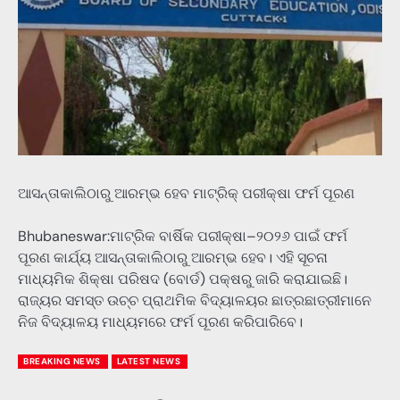
ଆସନ୍ତାକାଲିଠାରୁ ଆରମ୍ଭ ହେବ ମାଟ୍ରିକ୍ ପରୀକ୍ଷା ଫର୍ମ ପୂରଣ
Bhubaneswar:ମାଟ୍ରିକ ବାର୍ଷିକ ପରୀକ୍ଷା–୨୦୨୬ ପାଇଁ ଫର୍ମ
ପୂରଣ କାର୍ଯ୍ୟ ଆସନ୍ତାକାଲିଠାରୁ ଆରମ୍ଭ ହେବ। ଏହି ସୂଚନା
ମାଧ୍ୟମିକ ଶିକ୍ଷା ପରିଷଦ (ବୋର୍ଡ) ପକ୍ଷରୁ ଜାରି କରାଯାଇଛି।
ରାଜ୍ୟର ସମସ୍ତ ଉଚ୍ଚ ପ୍ରାଥମିକ ବିଦ୍ୟାଳୟର ଛାତ୍ରଛାତ୍ରୀମାନେ
ନିଜ ବିଦ୍ୟାଳୟ ମାଧ୍ୟମରେ ଫର୍ମ ପୂରଣ କରିପାରିବେ।
BREAKING NEWS
LATEST NEWS