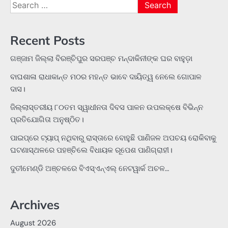
Search
for:
Recent Posts
ଗଞ୍ଜାମ ଜିଲ୍ଲା ବିରଞ୍ଚିପୁର ସରପଞ୍ଚ ମନ୍ଦାକିନୀଙ୍କ ଘର ବାହୁଡ଼ା
ବାଘଶାଳା ରାଧାକାନ୍ତ ମଠର ମହନ୍ତ ଭାବେ ଦାୟିତ୍ୱ ନେଲେ ଗୋପାଳ
ଦାସ।
ଜିଲ୍ଲାସ୍ତରୀୟ ୮୦ତମ ସ୍ୱାଧୀନତା ଦିବସ ପାଳନ ଉପଲକ୍ଷେ ବିଭିନ୍ନ
ପ୍ରତିଯୋଗିତା ଅନୁଷ୍ଠିତ।
ପାଇପ୍‌ରେ ଟ୍ୟାପ୍‌ ନଥିବାରୁ ରାସ୍ତାରେ ବୋହୁଛି ପାଣିଜଳ ଅପଚୟ ରୋକିବାକୁ
ଘଟଣାସ୍ଥଳରେ ପହଞ୍ଚିଲେ ବିଧାୟକ ରୂପେଶ ପାଣିଗ୍ରାହୀ।
ଦୁତୀମେଣ୍ଡି ଅଞ୍ଚଳରେ ବିଏସ୍‌ଏନ୍‌ଏଲ୍‌ ନେଟୱାର୍କ ଅଚଳ…
Archives
August 2026