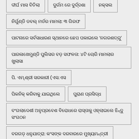
ଦୀର୍ଘ ମାସ ବିତିଲା
ଦୁର୍ଗମ ରେ ଦୁର୍ଦ୍ଦଶା
ନକ୍ସଲ
ନିର୍ଗୁଣ୍ଡି ଡବଲ୍ ମର୍ଡର ମାମଲା: ୩ ଗିରଫ
ପାଟନାରେ ସର୍ବସାଧାରଣ ସ୍ଥାନରେ ଛେପ ପକାଇଲେ ‘ନଗରଶତ୍ରୁ’
ପାରଳାଖେମୁଣ୍ଡି ପୁଲିସର ବଡ଼ ସଫଳତା: ୪ଟି ଚୋରି ମାମଲାର
ଖୁଲାସା
ପି. ଏମ୍.ଶ୍ରୀ ସରକାରୀ (ଏସ.ଏସ
ପିକନିକ୍‌ କରିବାକୁ ଯାଇଥିଲେ
ପୁରାଣ ପ୍ରସିଦ୍ଧ
ବଂଗଲାଦେଶୀ ଅନୁପ୍ରବେଶ ବିରୋଧରେ ରାସ୍ତାକୁ ଓହ୍ଲାଇଲେ ହିନ୍ଦୁ
ସଂଗଠନ
ବରଗଡ଼ ଧନୁଯାତ୍ରା: କଂସଙ୍କ ଦରବାରରେ ମୁଖ୍ୟମନ୍ତ୍ରୀ