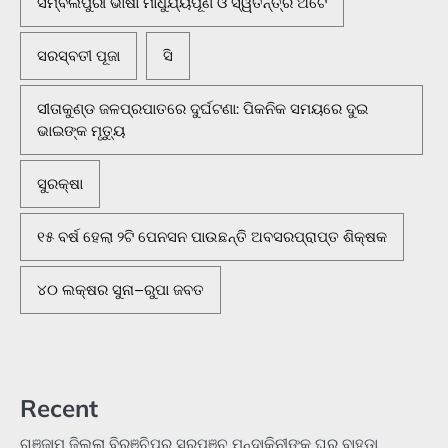
ସମ୍ବଲପୁରୀ ଭାଷା ମାଧୁର୍ଯ୍ୟପୂର୍ଣ ଓ ସ୍ୱତନ୍ତ୍ର ଅଟେ
ସରସ୍ବତୀ ପୂଜା
ସି
ସୀତାକୁଣ୍ଡ ଜଳପ୍ରପାତରେ ଦୁର୍ଘଟଣା: ପିକନିକ ସମୟରେ ଦୁଇ
ଭାଇଙ୍କ ମୃତ୍ୟୁ
ସୁରକ୍ଷା
୧୫ ବର୍ଷ ହେଲା ୨ଟି ପେନସନ ପାଉଛନ୍ତି ଅବସରପ୍ରାପ୍ତ ଶିକ୍ଷକ
୪୦ ଲକ୍ଷର ସୁନା–ରୁପା ଜବତ
Recent
ଗଞ୍ଜାମ ଜିଲ୍ଲା ବିରଞ୍ଚିପୁର ସରପଞ୍ଚ ମନ୍ଦାକିନୀଙ୍କ ଘର ବାହୁଡ଼ା