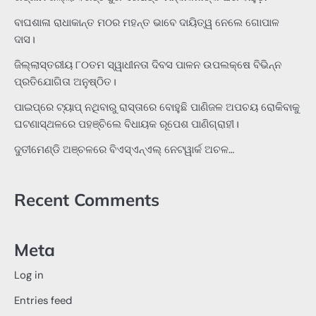
ବାଘଶାଳା ରାଧାକାନ୍ତ ମଠର ମହନ୍ତ ଭାବେ ଦାୟିତ୍ୱ ନେଲେ ଗୋପାଳ
ଦାସ।
ଜିଲ୍ଲାସ୍ତରୀୟ ୮୦ତମ ସ୍ୱାଧୀନତା ଦିବସ ପାଳନ ଉପଲକ୍ଷେ ବିଭିନ୍ନ
ପ୍ରତିଯୋଗିତା ଅନୁଷ୍ଠିତ।
ପାଇପ୍‌ରେ ଟ୍ୟାପ୍‌ ନଥିବାରୁ ରାସ୍ତାରେ ବୋହୁଛି ପାଣିଜଳ ଅପଚୟ ରୋକିବାକୁ
ଘଟଣାସ୍ଥଳରେ ପହଞ୍ଚିଲେ ବିଧାୟକ ରୂପେଶ ପାଣିଗ୍ରାହୀ।
ଦୁତୀମେଣ୍ଡି ଅଞ୍ଚଳରେ ବିଏସ୍‌ଏନ୍‌ଏଲ୍‌ ନେଟୱାର୍କ ଅଚଳ…
Recent Comments
Meta
Log in
Entries feed