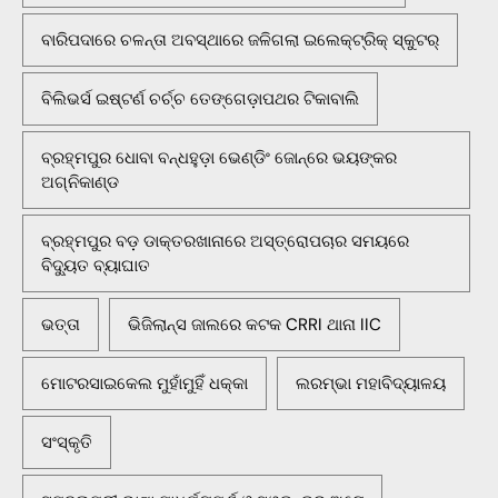
ବାରିପଦାରେ ଚଳନ୍ତା ଅବସ୍ଥାରେ ଜଳିଗଲା ଇଲେକ୍ଟ୍ରିକ୍ ସ୍କୁଟର୍
ବିଲିଭର୍ସ ଇଷ୍ଟର୍ଣ ଚର୍ଚ୍ଚ ତେଙ୍ଗେଡ଼ାପଥର ଟିକାବାଲି
ବ୍ରହ୍ମପୁର ଧୋବା ବନ୍ଧହୁଡ଼ା ଭେଣ୍ଡିଂ ଜୋନ୍‌ରେ ଭୟଙ୍କର
ଅଗ୍ନିକାଣ୍ଡ
ବ୍ରହ୍ମପୁର ବଡ଼ ଡାକ୍ତରଖାନାରେ ଅସ୍ତ୍ରୋପଚାର ସମୟରେ
ବିଦ୍ୟୁତ ବ୍ୟାଘାତ
ଭତ୍ତା
ଭିଜିଲାନ୍ସ ଜାଲରେ କଟକ CRRI ଥାନା IIC
ମୋଟରସାଇକେଲ ମୁହାଁମୁହିଁ ଧକ୍କା
ଲରମ୍ଭା ମହାବିଦ୍ୟାଳୟ
ସଂସ୍କୃତି