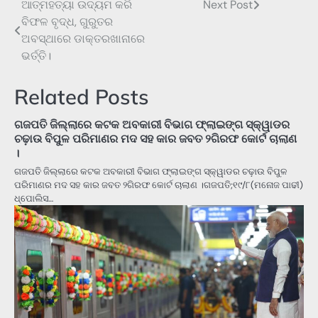
ଆତ୍ମହତ୍ୟା ଉଦ୍ୟମ କରି
Next Post
Post
ବିଫଳ ବୃଦ୍ଧ, ଗୁରୁତର
navigation
ଅବସ୍ଥାରେ ଡାକ୍ତରଖାନାରେ
ଭର୍ତ୍ତି।
Related Posts
ଗଜପତି ଜିଲ୍ଲାରେ କଟକ ଅବକାରୀ ବିଭାଗ ଫ୍ଲାଇଙ୍ଗ ସ୍କ୍ୱାଡର
ଚଢ଼ାଉ ବିପୁଳ ପରିମାଣର ମଦ ସହ କାର ଜବତ ୨ଗିରଫ କୋର୍ଟ ଚାଲାଣ
।
ଗଜପତି ଜିଲ୍ଲାରେ କଟକ ଅବକାରୀ ବିଭାଗ ଫ୍ଲାଇଙ୍ଗ ସ୍କ୍ୱାଡର ଚଢ଼ାଉ ବିପୁଳ
ପରିମାଣର ମଦ ସହ କାର ଜବତ ୨ଗିରଫ କୋର୍ଟ ଚାଲାଣ ।ଗଜପତି;୧୯/୮(ମନୋଜ ପାଢୀ)
ଧ୍ପୋଲିସ…