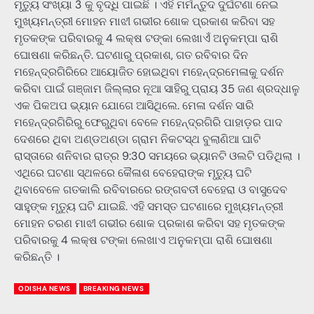
ମୃତ୍ୟୁ ସଂଖ୍ୟା 3 କୁ ବୃଦ୍ଧି ପାଇଛି । ଏହି ମର୍ମନ୍ତୁଦ ଦୁର୍ଘଟଣା ନେଇ
ମୁଖ୍ୟମନ୍ତ୍ରୀ ମୋହନ ମାଝୀ ଗଭୀର ଶୋକ ପ୍ରକାଶ କରିବା ସହ
ମୃତକଙ୍କ ପରିବାରକୁ 4 ଲକ୍ଷ ଟଙ୍କା ଲେଖାଏଁ ଅନୁକମ୍ପା ରାଶି
ଘୋଷଣା କରିଛନ୍ତି. ଘଟଣାରୁ ପ୍ରକାଶ, ଗତ ରବିବାର ଦିନ
ମହେନ୍ଦ୍ରଗିରିରେ ଆୟୋଜିତ ହୋଇଥିବା ମହେନ୍ଦ୍ରମେଳାକୁ ଦର୍ଶନ
କରିବା ପାଇଁ ଗଞ୍ଜାମ ଜିଲ୍ଲାର ନୂଆ ସାହିରୁ ପ୍ରାୟ 35 ଜଣ ଶ୍ରଦ୍ଧାଳୁ
ଏକ ପିକଅପ ଭ୍ୟାନ ଯୋଗେ ଆସିଥିଲେ. ମେଳା ଦର୍ଶନ ସାରି
ମହେନ୍ଦ୍ରଗିରିରୁ ଫେରୁଥିବା ବେଳେ ମହେନ୍ଦ୍ରଗିରି ପାହାଡ଼ର ପାଦ
ଦେଶରେ ଥିବା ଅଣ୍ଡଅଣ୍ଡା ଗ୍ରାମ ନିକଟସ୍ଥ ବୁଲାଣିଆ ଘାଟି
ରାସ୍ତାରେ ଶନିବାର ରାତ୍ର 9:30 ସମୟରେ ଭ୍ୟାନଟି ଓଲଟି ପଡିଥିଲା ।
ଏଥିରେ ଘଟଣା ସ୍ଥଳରେ କୈଳାଶ ବେହେରାଙ୍କ ମୃତ୍ୟୁ ଘଟି
ଥିବାବେଳେ ଗତକାଲି ରବିବାରରେ ରଙ୍ଗବତୀ ବେହେରା ଓ ବାସୁଦେବ
ସାହୁଙ୍କ ମୃତ୍ୟୁ ଘଟି ଯାଇଛି. ଏହି ସମସ୍ତ ଘଟଣାରେ ମୁଖ୍ୟମନ୍ତ୍ରୀ
ମୋହନ ଚରଣ ମାଝୀ ଗଭୀର ଶୋକ ପ୍ରକାଶ କରିବା ସହ ମୃତକଙ୍କ
ପରିବାରକୁ 4 ଲକ୍ଷ ଟଙ୍କା ଲେଖାଏ ଅନୁକମ୍ପା ରାଶି ଘୋଷଣା
କରିଛନ୍ତି ।
ODISHA NEWS
BREAKING NEWS