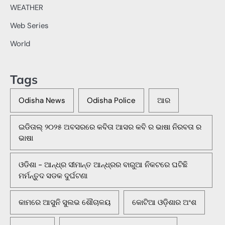
WEATHER
Web Series
World
Tags
Odisha News
Odisha Police
ଆର
ଇଡିତାଲ୍ ୨୦୨୫ ଅବସରରେ କବିତା ଆସର କବି ର ଭାଷା ନିରବତା ର
ଭାଷା
ଓଡିଶା - ଆନ୍ଧ୍ର ସୀମାନ୍ତ ଆନ୍ଧ୍ରର ବାରୁଆ ନିକଟରେ ଘଟିଛି
ମର୍ମନ୍ତୁଦ ସଡକ ଦୁର୍ଘଟଣା
କାମରେ ଆସୁନି ସୁଲଭ ଶୌଚାଳୟ
କୋଟିଆ ଓଡ଼ିଶାର ଅଂଶ