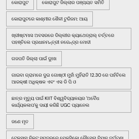
କୋରାପୁଟ
କୋରାପୁଟ ଜିଲ୍ଲାର ପଞ୍ଚାୟତ ସମିତି
କୋରାପୁଟରେ କାଶ୍ମୀର ଶୈଳୀ ଟୁରିଜମ: ଆୟ
ଖ୍ରୀଷ୍ଟମାସ ଅବସରରେ ଦିଲ୍ଲୀର କ୍ୟାଥେଡ୍ରାଲ୍ ଚର୍ଚ୍ଚରେ
ପହଞ୍ଚିଲେ ପ୍ରଧାନମନ୍ତ୍ରୀ ନରେନ୍ଦ୍ର ମୋଦୀ
ଗଜପତି ଜିଲ୍ଲା ପାଇଁ ଦୁଃଖ
ଗାଇବା ଗ୍ରାମରେ ଦୁଇ ଗୋଷ୍ଠୀ ମୁହାଁ ମୁହିଁରାତି 12.30 ରେ ପହଁଚିଲେ
ଆରକ୍ଷୀ ଅଧିକ୍ଷକ ଏବଂ ଏସ ଡି ପି ଓ
ଛାତ୍ର ମୃତ୍ୟୁ ପାଇଁ KIIT ବିଶ୍ୱବିଦ୍ୟାଳୟର 'ଅବୈଧ
କାର୍ଯ୍ୟକଳାପ'କୁ ଦାୟୀ କରିଛି UGC ପ୍ୟାନେଲ
ଜଣେ ମୃତ
ଟେକ୍ସାସ ନିକଟ ସମୁଦ୍ରରେ ମେକ୍ସିକୋ ନୌସେନା ବିମାନ ଦୁର୍ଘଟଣା