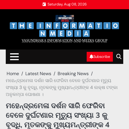
Skip
Saturday, Aug 08, 2026
to
content
‌
‌
V̲A̲S̲U̲N̲D̲H̲A̲R̲A̲ I̲N̲F̲O̲R̲M̲A̲T̲I̲O̲N̲ A̲N̲D̲ M̲E̲D̲I̲A̲ G̲R̲O̲U̲P̲
Subscribe
Home
Latest News
Breaking News
ମହେନ୍ଦ୍ରମେଳା ଦର୍ଶନ ସାରି ଫେରିବା ବେଳେ ଦୁର୍ଘଟଣାର ମୃତ୍ୟୁ
ସଂଖ୍ୟା 3 କୁ ବୃଦ୍ଧି, ମୃତକଙ୍କୁ ମୁଖ୍ୟମନ୍ତ୍ରୀଙ୍କ 4 ଲକ୍ଷ ଟଙ୍କା
ଅନୁକମ୍ପା ଘୋଷଣା ।
ମହେନ୍ଦ୍ରମେଳା ଦର୍ଶନ ସାରି ଫେରିବା
ବେଳେ ଦୁର୍ଘଟଣାର ମୃତ୍ୟୁ ସଂଖ୍ୟା 3 କୁ
ବୃଦ୍ଧି, ମୃତକଙ୍କୁ ମୁଖ୍ୟମନ୍ତ୍ରୀଙ୍କ 4