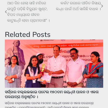
ଆଠ ଦିନ ହେଲା ସାହି ମଝିରେ
କର୍କଟ ରଗରେ ପୀଡିତ ଜିସାୟ
Post
ଉପୁଡ଼ି ପଡ଼ିଛି ବିଦ୍ୟୁତ ଖୁଣ୍ଟ,
କନ୍ଧ ପାଇଁ ଅର୍ଥ ସାଜିଛି ବାଧକ ।
navigation
ବିପଦ ମଧ୍ୟରେ ଜୀବନ
କାଟୁଛନ୍ତି ଲାବା ଗ୍ରାମବାସୀ” ।
Related Posts
ସର୍ଦ୍ଦାର ବଲ୍ଲଭଭାଇ ପଟେଲ ୧୫୦ତମ ଜୟନ୍ତୀ ପାଳନ ଓ ଏକତା
ପଦଯାତ୍ରା ଅନୁଷ୍ଠିତ ।
ସର୍ଦ୍ଦାର ବଲ୍ଲଭଭାଇ ପଟେଲ ୧୫୦ତମ ଜୟନ୍ତୀ ପାଳନ ଓ ଏକତା ପଦଯାତ୍ରା
ଅନୁଷ୍ଠିତ । ଗଜପତି(ମନୋଜପାଢୀ) : ଆଜି ଗଜପତି ଜିଲ୍ଲା ସଦର ମହକୁମା