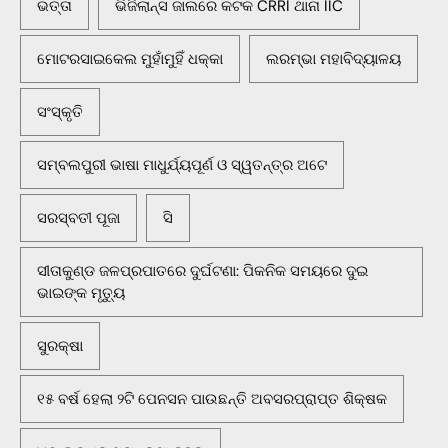
ଭତ୍ତା
ଭିଜିଲାନ୍ସ ଜାଲରେ କଟକ CRRI ଥାନା IIC
ମୋଟରସାଇକେଲ ମୁହାଁମୁହିଁ ଧକ୍କା
ଲରମ୍ଭା ମହାବିଦ୍ୟାଳୟ
ସଂସ୍କୃତି
ସମ୍ବଲପୁରୀ ଭାଷା ମାଧୁର୍ଯ୍ୟପୂର୍ଣ ଓ ସ୍ୱତନ୍ତ୍ର ଅଟେ
ସରସ୍ବତୀ ପୂଜା
ସି
ସୀତାକୁଣ୍ଡ ଜଳପ୍ରପାତରେ ଦୁର୍ଘଟଣା: ପିକନିକ ସମୟରେ ଦୁଇ
ଭାଇଙ୍କ ମୃତ୍ୟୁ
ସୁରକ୍ଷା
୧୫ ବର୍ଷ ହେଲା ୨ଟି ପେନସନ ପାଉଛନ୍ତି ଅବସରପ୍ରାପ୍ତ ଶିକ୍ଷକ