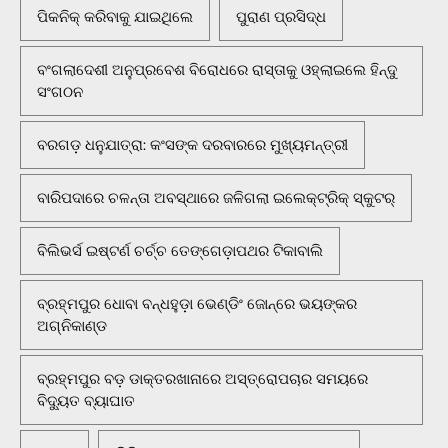
ପିକନିକ୍‌ କରିବାକୁ ଯାଇଥିଲେ
ପୁରାଣ ପ୍ରସିଦ୍ଧ
ବଂଗଲାଦେଶୀ ଅନୁପ୍ରବେଶ ବିରୋଧରେ ରାସ୍ତାକୁ ଓହ୍ଲାଇଲେ ହିନ୍ଦୁ
ସଂଗଠନ
ବରଗଡ଼ ଧନୁଯାତ୍ରା: କଂସଙ୍କ ଦରବାରରେ ମୁଖ୍ୟମନ୍ତ୍ରୀ
ବାରିପଦାରେ ଚଳନ୍ତା ଅବସ୍ଥାରେ ଜଳିଗଲା ଇଲେକ୍ଟ୍ରିକ୍ ସ୍କୁଟର୍
ବିଲିଭର୍ସ ଇଷ୍ଟର୍ଣ ଚର୍ଚ୍ଚ ତେଙ୍ଗେଡ଼ାପଥର ଟିକାବାଲି
ବ୍ରହ୍ମପୁର ଧୋବା ବନ୍ଧହୁଡ଼ା ଭେଣ୍ଡିଂ ଜୋନ୍‌ରେ ଭୟଙ୍କର
ଅଗ୍ନିକାଣ୍ଡ
ବ୍ରହ୍ମପୁର ବଡ଼ ଡାକ୍ତରଖାନାରେ ଅସ୍ତ୍ରୋପଚାର ସମୟରେ
ବିଦ୍ୟୁତ ବ୍ୟାଘାତ