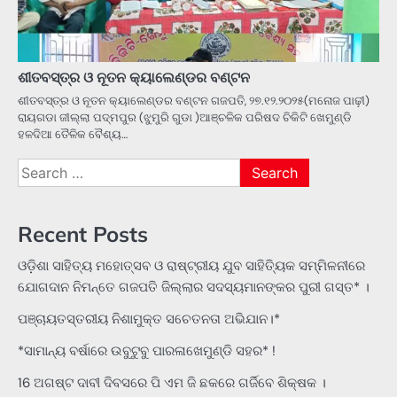
ଶୀତବସ୍ତ୍ର ଓ ନୂତନ କ୍ୟାଲେଣ୍ଡର ବଣ୍ଟନ
ଶୀତବସ୍ତ୍ର ଓ ନୂତନ କ୍ୟାଲେଣ୍ଡର ବଣ୍ଟନ ଗଜପତି, ୨୭.୧୨.୨୦୨୫(ମନୋଜ ପାଢ଼ୀ)
ରାୟଗଡା ଜୀଲ୍ଲା ପଦ୍ମପୁର (ଝୁମୁରି ଗୁଡା )ଆଞ୍ଚଳିକ ପରିଷଦ ଚିକିଟି ଖେମୁଣ୍ଡି
ହଳଦିଆ ତୈଳିକ ବୈଶ୍ୟ…
Search
for:
Recent Posts
ଓଡ଼ିଶା ସାହିତ୍ୟ ମହୋତ୍ସବ ଓ ରାଷ୍ଟ୍ରୀୟ ଯୁବ ସାହିତ୍ୟିକ ସମ୍ମିଳନୀରେ
ଯୋଗଦାନ ନିମନ୍ତେ ଗଜପତି ଜିଲ୍ଲାର ସଦସ୍ୟମାନଙ୍କର ପୁରୀ ଗସ୍ତ* ।
ପଞ୍ଚାୟତସ୍ତରୀୟ ନିଶାମୁକ୍ତ ସଚେତନତା ଅଭିଯାନ।*
*ସାମାନ୍ୟ ବର୍ଷାରେ ଉବୁଟୁବୁ ପାରଳାଖେମୁଣ୍ଡି ସହର* !
16 ଅଗଷ୍ଟ ଦାବୀ ଦିବସରେ ପି ଏମ ଜି ଛକରେ ଗର୍ଜିବେ ଶିକ୍ଷକ ।