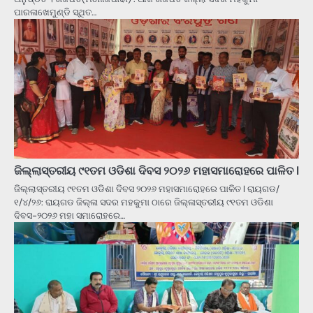
ପାରଳାଖେମୁଣ୍ଡି ସ୍ଥିତ…
ଜିଲ୍ଲାସ୍ତରୀୟ ୯୧ତମ ଓଡିଶା ଦିବସ ୨୦୨୬ ମହାସମାରୋହରେ ପାଳିତ l
ଜିଲ୍ଲାସ୍ତରୀୟ ୯୧ତମ ଓଡିଶା ଦିବସ ୨୦୨୬ ମହାସମାରୋହରେ ପାଳିତ l ରାୟଗଡ/
୧/୪/୨୬: ରାୟଗଡ ଜିଲ୍ଳା ସଦର ମହକୁମା ଠାରେ ଜିଲ୍ଳାସ୍ତରୀୟ ୯୧ତମ ଓଡିଶା
ଦିବସ-୨୦୨୬ ମହା ସମାରୋହରେ…