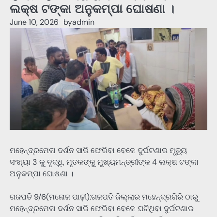
ଲକ୍ଷ ଟଙ୍କା ଅନୁକମ୍ପା ଘୋଷଣା ।
June 10, 2026
by
admin
ମହେନ୍ଦ୍ରମେଳା ଦର୍ଶନ ସାରି ଫେରିବା ବେଳେ ଦୁର୍ଘଟଣାର ମୃତ୍ୟୁ
ସଂଖ୍ୟା 3 କୁ ବୃଦ୍ଧି, ମୃତକଙ୍କୁ ମୁଖ୍ୟମନ୍ତ୍ରୀଙ୍କ 4 ଲକ୍ଷ ଟଙ୍କା
ଅନୁକମ୍ପା ଘୋଷଣା ।
ଗଜପତି 9/6(ମନୋଜ ପାଢ଼ୀ):ଗଜପତି ଜିଲ୍ଲାର ମହେନ୍ଦ୍ରଗିରି ଠାରୁ
ମହେନ୍ଦ୍ରମେଳା ଦର୍ଶନ ସାରି ଫେରିବା ବେଳେ ଘଟିଥିବା ଦୁର୍ଘଟଣାର