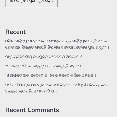
୪୦ ଲକ୍ଷର ସୁନା–ରୁପା ଜବତ
Recent
ଓଡ଼ିଶା ସାହିତ୍ୟ ମହୋତ୍ସବ ଓ ରାଷ୍ଟ୍ରୀୟ ଯୁବ ସାହିତ୍ୟିକ ସମ୍ମିଳନୀରେ
ଯୋଗଦାନ ନିମନ୍ତେ ଗଜପତି ଜିଲ୍ଲାର ସଦସ୍ୟମାନଙ୍କର ପୁରୀ ଗସ୍ତ* ।
ପଞ୍ଚାୟତସ୍ତରୀୟ ନିଶାମୁକ୍ତ ସଚେତନତା ଅଭିଯାନ।*
*ସାମାନ୍ୟ ବର୍ଷାରେ ଉବୁଟୁବୁ ପାରଳାଖେମୁଣ୍ଡି ସହର* !
16 ଅଗଷ୍ଟ ଦାବୀ ଦିବସରେ ପି ଏମ ଜି ଛକରେ ଗର୍ଜିବେ ଶିକ୍ଷକ ।
ମଦ ମାଫିଆ ଙ୍କ ଆତଙ୍କ, ଅବକାରୀ ବିଭାଗର କର୍ମଚାରୀ ପରିଚୟ ଦେଇ
ହଇରାଣ ହେଲେ ନିଜେ ମଦ ମାଫିଆ।
Recent Comments