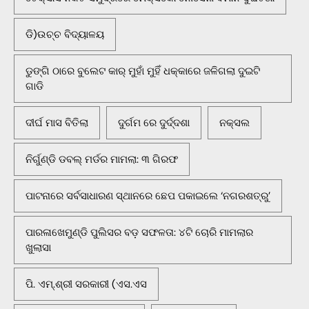
ଡି)ଉଚ୍ଚ ବିଦ୍ୟାଳୟ
ଡୁଙ୍ଗି ଠାରେ ବୁଲେଟ କାର୍ ମୁହାଁ ମୁହିଁ ଧକ୍କାରେ ଜଳିଗଲା ଦୁଇଟି
ଗାଡି
ଦୀର୍ଘ ମାସ ବିତିଲା
ଦୁର୍ଗମ ରେ ଦୁର୍ଦ୍ଦଶା
ନକ୍ସଲ
ନିର୍ଗୁଣ୍ଡି ଡବଲ୍ ମର୍ଡର ମାମଲା: ୩ ଗିରଫ
ପାଟନାରେ ସର୍ବସାଧାରଣ ସ୍ଥାନରେ ଛେପ ପକାଇଲେ ‘ନଗରଶତ୍ରୁ’
ପାରଳାଖେମୁଣ୍ଡି ପୁଲିସର ବଡ଼ ସଫଳତା: ୪ଟି ଚୋରି ମାମଲାର
ଖୁଲାସା
ପି. ଏମ୍.ଶ୍ରୀ ସରକାରୀ (ଏସ.ଏସ