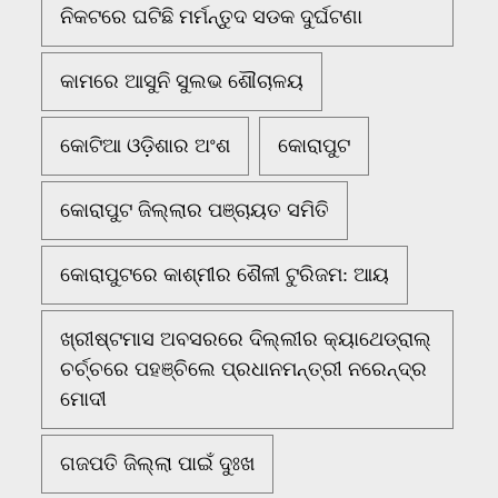
ନିକଟରେ ଘଟିଛି ମର୍ମନ୍ତୁଦ ସଡକ ଦୁର୍ଘଟଣା
କାମରେ ଆସୁନି ସୁଲଭ ଶୌଚାଳୟ
କୋଟିଆ ଓଡ଼ିଶାର ଅଂଶ
କୋରାପୁଟ
କୋରାପୁଟ ଜିଲ୍ଲାର ପଞ୍ଚାୟତ ସମିତି
କୋରାପୁଟରେ କାଶ୍ମୀର ଶୈଳୀ ଟୁରିଜମ: ଆୟ
ଖ୍ରୀଷ୍ଟମାସ ଅବସରରେ ଦିଲ୍ଲୀର କ୍ୟାଥେଡ୍ରାଲ୍
ଚର୍ଚ୍ଚରେ ପହଞ୍ଚିଲେ ପ୍ରଧାନମନ୍ତ୍ରୀ ନରେନ୍ଦ୍ର
ମୋଦୀ
ଗଜପତି ଜିଲ୍ଲା ପାଇଁ ଦୁଃଖ