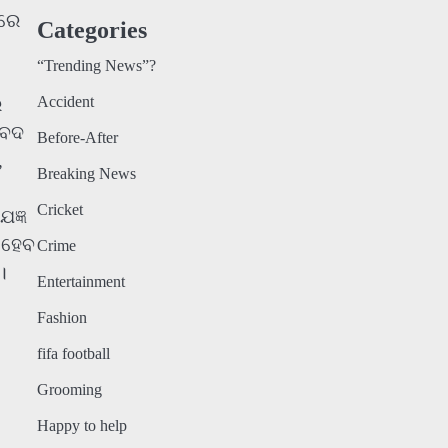
ାରେ
Categories
“Trending News”?
Accident
େ
ବେଦ
Before-After
,
Breaking News
Cricket
ଯଜ୍ଞ
ତ ହେବ
Crime
।
Entertainment
Fashion
fifa football
Grooming
Happy to help