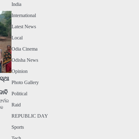
India
International
Latest News
Local
Odia Cinema
Odisha News
Opinion
ସ୍ଥା
Photo Gallery
ଦାବି
Political
ଫର୍ମର
Raid
୍କ
REPUBLIC DAY
Sports
Tech