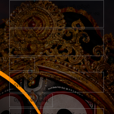
ଗାଇବା ଗ୍ରାମରେ ଦୁଇ ଗୋଷ୍ଠୀ ମୁହାଁ ମୁହିଁରାତି
12.30 ରେ ପହଁଚିଲେ ଆରକ୍ଷୀ ଅଧିକ୍ଷକ ଏବଂ ଏସ
ଡି ପି ଓ
ଛାତ୍ର ମୃତ୍ୟୁ ପାଇଁ KIIT ବିଶ୍ୱବିଦ୍ୟାଳୟର
'ଅବୈଧ କାର୍ଯ୍ୟକଳାପ'କୁ ଦାୟୀ କରିଛି UGC
ପ୍ୟାନେଲ
ଜଣେ ମୃତ
ଟେକ୍ସାସ ନିକଟ ସମୁଦ୍ରରେ ମେକ୍ସିକୋ ନୌସେନା
ବିମାନ ଦୁର୍ଘଟଣା
ଡି)ଉଚ୍ଚ ବିଦ୍ୟାଳୟ