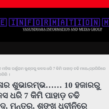
🇪‌ 🇮‌🇳‌🇫‌🇴‌🇷‌🇲‌🇦‌🇹‌🇮‌🇴‌🇳‌ 🇲
V̲A̲S̲U̲N̲D̲H̲A̲R̲A̲ I̲N̲F̲O̲R̲M̲A̲T̲I̲O̲N̲ A̲N̲D̲ M̲E̲D̲I̲A̲ G̲R̲O̲U̲P̲
ିଳା ପର୍ଶୁରାମ କୁଣ୍ଡରୁ କଳସ ଧରି 7 କିମି ପାହାଡ଼ ଚଢି ମହେନ୍ଦ୍ରଗିରିରେ
ଗିରି ।
େଳାର ଶୁଭାରମ୍ଭ…… 10 ହଜାରରୁ
ଳସ ଧରି 7 କିମି ପାହାଡ଼ ଚଢି
ଦ, ମନ୍ତ୍ର, ଶଙ୍ଖ ଧ୍ବୀନିରେ