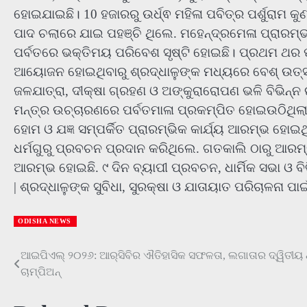
ହୋଇଯାଇଛି। 10 ହଜାରରୁ ଉର୍ଧ୍ଵ ମହିଳା ପବିତ୍ର ପର୍ଶୁରାମ କୁଣ
ପାଦ ଚଲାରେ ଯାଇ ପହଞ୍ଚି ଥିଲେ. ମହେନ୍ଦ୍ରମେଳା ପ୍ରାରମ୍
ପର୍ବତରେ ଭକ୍ତିମୟ ପରିବେଶ ସୃଷ୍ଟି ହୋଇଛି। ପ୍ରଥମ ଥର ପାଇ
ଆୟୋଜନ ହୋଇଥିବାରୁ ଶ୍ରଦ୍ଧାଳୁଙ୍କ ମଧ୍ୟରେ ବେଶ୍ ଉତ୍
ଜଳଯାତ୍ରା, ଦୀକ୍ଷା ଗ୍ରହଣ ଓ ଅଙ୍କୁରାରୋପଣ ଭଳି ବିଭିନ୍ନ 
ମନ୍ତ୍ର ଉଚ୍ଚାରଣରେ ପର୍ବତମାଳା ପ୍ରକମ୍ପିତ ହୋଇଉଠିଥିଲା. ସେ
ହୋମ ଓ ଯଜ୍ଞ ସମ୍ପର୍କିତ ପ୍ରାରମ୍ଭିକ କାର୍ଯ୍ୟ ଆରମ୍ଭ ହୋଇଥି
ଧର୍ମଗୁରୁ ପ୍ରବଚନ ପ୍ରଦାନ କରିଥିଲେ. ଗତକାଲି ଠାରୁ ଆରମ୍
ଆରମ୍ଭ ହୋଇଛି. ୯ ଦିନ ବ୍ୟାପୀ ପ୍ରବଚନ, ଧାର୍ମିକ ସଭା ଓ ବ
| ଶ୍ରଦ୍ଧାଳୁଙ୍କ ସୁବିଧା, ସୁରକ୍ଷା ଓ ଯାତାୟାତ ପରିଚାଳନା
ODISHA NEWS
ଆଇପିଏଲ୍ ୨୦୨୬: ଆର୍‌ସିବିର ଐତିହାସିକ ସଫଳତା, ଲଗାତାର ଦ୍ୱିତୀୟ
Post
ଚାମ୍ପିଅନ୍
navigation