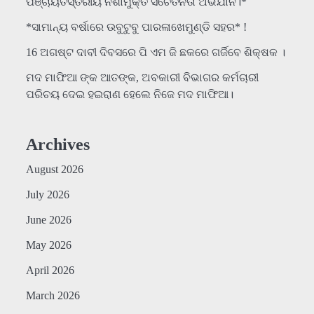
ପଞ୍ଚାୟତସ୍ତରୀୟ ନିଶାମୁକ୍ତ ସଚେତନତା ଅଭିଯାନ।*
*ସାମାନ୍ୟ ବର୍ଷାରେ ଉବୁଟୁବୁ ପାରଳାଖେମୁଣ୍ଡି ସହର* !
16 ଅଗଷ୍ଟ ଦାବୀ ଦିବସରେ ପି ଏମ ଜି ଛକରେ ଗର୍ଜିବେ ଶିକ୍ଷକ ।
ମଦ ମାଫିଆ ଙ୍କ ଆତଙ୍କ, ଅବକାରୀ ବିଭାଗର କର୍ମଚାରୀ
ପରିଚୟ ଦେଇ ହଇରାଣ ହେଲେ ନିଜେ ମଦ ମାଫିଆ।
Archives
August 2026
July 2026
June 2026
May 2026
April 2026
March 2026