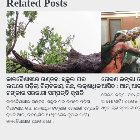
Related Posts
କାଳବୈଶାଖୀର ତାଣ୍ଡବ: ସ୍କୁଲ ଘର
ତୋରଣ ଭଙ୍ଗା ତଦ
ଉପରେ ପଡ଼ିଲା ବିରାଟକାୟ ଗଛ, ଲକ୍ଷାଧିକ
ଆସିବ : ଆମ୍ ଆଦମ
ଟଙ୍କାର ସରକାରୀ ସମ୍ପତ୍ତି କ୍ଷତି
ତୋରଣ ଭଙ୍ଗା ତଦନ୍ତ 
ଆଦମୀ ପାର୍ଟି। ବରଗଡ଼ 
କାଳବୈଶାଖୀର ତାଣ୍ଡବ: ସ୍କୁଲ ଘର ଉପରେ ପଡ଼ିଲା
ଧନୁଯାତ୍ରା ସ୍ମାରକୀ
ବିରାଟକାୟ ଗଛ, ଲକ୍ଷାଧିକ ଟଙ୍କାର ସରକାରୀ ସମ୍ପତ୍ତି
କ୍ଷତି ଆର, ଉଦୟଗିରି ୧।୬(ମନୋଜ କୁମାର ପାଢୀ):
କାଳବୈଶାଖୀର ପ୍ରଭାବରେ…