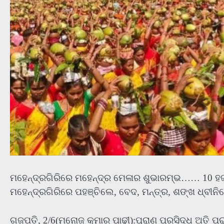
ମହେନ୍ଦ୍ରଗିରିରେ ମହେନ୍ଦ୍ର ମେଳାର ଶୁଭାରମ୍ଭ…… 10 ହଜାରରୁ
ମହେନ୍ଦ୍ରଗିରିରେ ପହଞ୍ଚିଲେ, ବେଦ, ମନ୍ତ୍ର, ଶଙ୍ଖ ଧ୍ବୀନି
ଗଜପତି, 2/6(ମନୋଜ କୁମାର ପାଢୀ):ପୁରାଣ ପ୍ରସିଦ୍ଧ ଅତି ପ