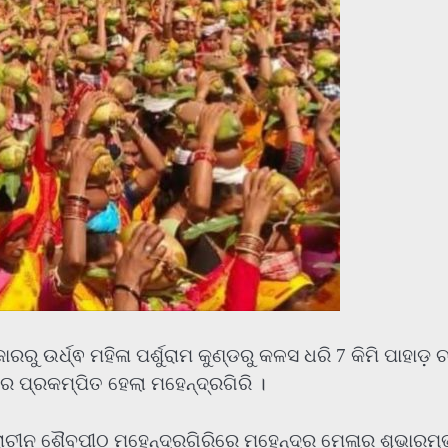
 ଉର୍ଧ୍ଵ ମହିଳା ପର୍ଶୁରାମ କୁଣ୍ଡରୁ କଳସ ଧରି 7 କିମି ପାହାଡ଼ ଚ
ରେ ପ୍ରକମ୍ପିତ ହେଲା ମହେନ୍ଦ୍ରଗିରି ।
୍ରାଚୀନ ଶୈବପୀଠ ମହେନ୍ଦ୍ରଗିରିରେ ମହେନ୍ଦ୍ର ମେଳାର ଶୁଭାରମ୍