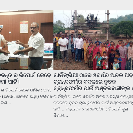
ନ୍ତ ର ରିପୋର୍ଟ କେବେ
ଗାର୍ଡିଙ୍ଗିଆ ଠାରେ ୫ବର୍ଷର ଅଚଳ ଅବ
ୀ ପାର୍ଟି।
ଟ୍ରାନ୍ସଫର୍ମର ବଦଳରେ ନୁତନ
ଟ୍ରାନ୍ସଫର୍ମର ପାଇଁ ଅଞ୍ଚଳବାସୀଙ୍କ 
ର ରିପୋର୍ଟ କେବେ ଆସିବ : ଆମ୍
– (ଭବାନୀ ଶଙ୍କର ପାଢ଼ୀ) ବରଗଡ
ଗାର୍ଡିଙ୍ଗିଆ ଠାରେ ୫ବର୍ଷର ଅଚଳ ଅବସ୍ଥା ଟ୍ରାନ୍ସ
 ତୋରଣ…
ବଦଳରେ ନୁତନ ଟ୍ରାନ୍ସଫର୍ମର ପାଇଁ ଅଞ୍ଚଳବାସୀଙ
ଦାବି… କନ୍ଧମାଳ :- ତା ୨୬/୪/୨୬ ( ରିପୋର୍ଟ କୁନା
ଦିଗାଲ…