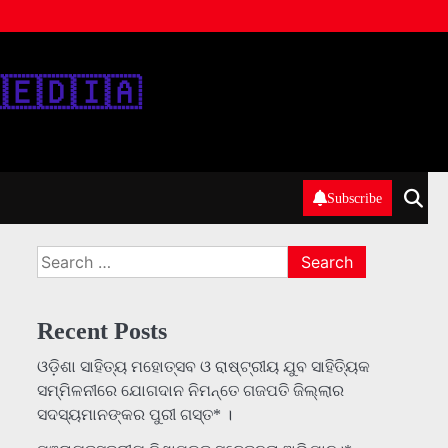
‌🇪‌🇩‌🇮‌🇦‌
Subscribe
Search
for:
Recent Posts
ଓଡ଼ିଶା ସାହିତ୍ୟ ମହୋତ୍ସବ ଓ ରାଷ୍ଟ୍ରୀୟ ଯୁବ ସାହିତ୍ୟିକ
ସମ୍ମିଳନୀରେ ଯୋଗଦାନ ନିମନ୍ତେ ଗଜପତି ଜିଲ୍ଲାର
ସଦସ୍ୟମାନଙ୍କର ପୁରୀ ଗସ୍ତ* ।