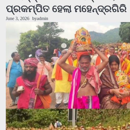
ପ୍ରକମ୍ପିତ ହେଲା ମହେନ୍ଦ୍ରଗିରି 
June 3, 2026
by
admin