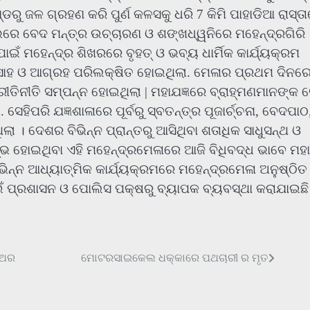
୍ଡରୁ ଜଳ ଗ୍ରହଣ କରି ପୁର୍ଣ କଳସକୁ ଧରି 7 କିମି ପାହାଡିଆ ରାସ୍ତ
ଭରେ ବେଦ ମନ୍ତ୍ର ଉଚ୍ଚାରଣ ଓ ଶଙ୍ଖଧ୍ୱନିରେ ମହେନ୍ଦ୍ରଗିରି
ଁ ମହେନ୍ଦ୍ର ଶିଖରରେ ବୃହତ୍ ଓ ଭବ୍ୟ ଧାର୍ମିକ କାର୍ଯ୍ୟକ୍ରମ
ସାହ ଓ ଆଗ୍ରହ ପରିଲକ୍ଷିତ ହୋଇଥିଲା. ମେଳାର ପ୍ରଥମ ଦିନର
ରୀତିନୀତି ସମ୍ପନ୍ନ ହୋଇଥିଲା | ମହାଯଜ୍ଞରେ ବ୍ରାହ୍ମଣମାନଙ୍କ 
ହିପରି ଯଜ୍ଞଶାଳାରେ ପୂର୍ବରୁ ସ୍ବତନ୍ତ୍ର ପୂଜାର୍ଚ୍ଚନା, ବେଦପାଠ
ଲା । ଦେଶର ବିଭିନ୍ନ ପ୍ରାନ୍ତରୁ ଆସିଥିବା ଶତାଧିକ ସାଧୁସନ୍ଥ ଓ
ଭ ହୋଇଥିବା ଏହି ମହେନ୍ଦ୍ରମେଳାରେ ଆଜି ବିଧିବଦ୍ଧ ଭାବେ ମହା
ିଭିନ୍ନ ଆଧ୍ୟାତ୍ମିକ କାର୍ଯ୍ୟକ୍ରମରେ ମହେନ୍ଦ୍ରମେଳା ଅନୁଷ୍ଠି
 ପାଇଁ ପ୍ରଶାସନ ଓ ପୋଲିସ ପକ୍ଷରୁ ବ୍ୟାପକ ବ୍ୟବସ୍ଥା କରାଯାଇଛି
 ଥର
ମୋଟରସାଇକେଲ ଧକ୍କାରେ ପଥଚାରୀ ର ମୃତ