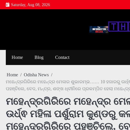
Skip
Saturday, Aug 08, 2026
to
content
🇹‌🇭‌
Home
Blog
Contact
Home
Odisha News
ମହେନ୍ଦ୍ରଗିରିରେ ମହେନ୍ଦ୍ର ମେଳାର ଶୁଭାରମ୍ଭ…… 10 ହଜାରରୁ ଉର୍ଧ୍ଵ ମହ
ପହଞ୍ଚିଲେ, ବେଦ, ମନ୍ତ୍ର, ଶଙ୍ଖ ଧ୍ବୀନିରେ ପ୍ରକମ୍ପିତ ହେଲା ମହେନ୍ଦ୍ର
ମହେନ୍ଦ୍ରଗିରିରେ ମହେନ୍ଦ୍ର ମ
ଉର୍ଧ୍ଵ ମହିଳା ପର୍ଶୁରାମ କୁଣ୍ଡରୁ କ
ମହେନ୍ଦ୍ରଗିରିରେ ପହଞ୍ଚିଲେ, ବେ