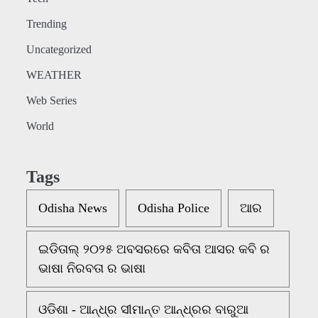
Trending
Uncategorized
WEATHER
Web Series
World
Tags
Odisha News
Odisha Police
ଆର
ଇଡିତାଲ୍ ୨୦୨୫ ଅବସରରେ କବିତା ଆସର କବି ର
ଭାଷା ନିରବତା ର ଭାଷା
ଓଡିଶା - ଆନ୍ଧ୍ର ସୀମାନ୍ତ ଆନ୍ଧ୍ରର ବାରୁଆ