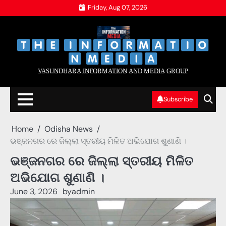
Skip
Friday, Aug 07, 2026
to
content
‌
‌
V̲A̲S̲U̲N̲D̲H̲A̲R̲A̲ I̲N̲F̲O̲R̲M̲A̲T̲I̲O̲N̲ A̲N̲D̲ M̲E̲D̲I̲A̲ G̲R̲O̲U̲P̲
Subscribe
Home
Odisha News
ଭଞ୍ଜନଗର ରେ ଜିଲ୍ଲା ସ୍ତରୀୟ ମିଳିତ ଅଭିଯୋଗ ଶୁଣାଣି ।
ଭଞ୍ଜନଗର ରେ ଜିଲ୍ଲା ସ୍ତରୀୟ ମିଳିତ
ଅଭିଯୋଗ ଶୁଣାଣି ।
June 3, 2026
by
admin