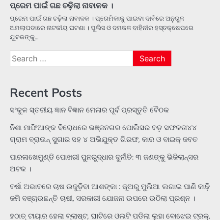
ପ୍ରେମ ପାଇଁ ଗଛ ଚଢ଼ିଲା ନାବାଳକ ।
ପ୍ରେମ ପାଇଁ ଗଛ ଚଢ଼ିଲା ନାବାଳକ । ପ୍ରେମିକାକୁ ପାଇବା ଦାବିରେ ଅନୁଗୁଳ
ଅମଲାପଡାରେ ନାଟକୀୟ ଘଟଣା । ପୁଲିସ ଓ ଦମକଳ ବାହିନୀର ହସ୍ତକ୍ଷେପରେ
ଯୁବକଙ୍କୁ…
Search
for:
Recent Posts
ସଂକୁଳ ସ୍ତରୀୟ ଜ୍ଞାନ ବିଜ୍ଞାନ ମେଳାର ପୂର୍ବ ପ୍ରସ୍ତୁତି ବୈଠକ
ନିଶା ମାଫିଆଙ୍କ ବିରୋଧରେ ଭଞ୍ଜନଗର ପୋଲିସର ବଡ଼ ସଫଳତା୪୪
ଗ୍ରାମ ବ୍ରାଉନ୍ ସୁଗାର ସହ ୪ ଅଭିଯୁକ୍ତ ଗିରଫ, କାର ଓ ବାଇକ୍ ଜବତ
ପାରଳାଖେମୁଣ୍ଡି ପୋଖରୀ ପୁନରୁଦ୍ଧାର ଦୁର୍ନୀତି: ୩ ଜଣଙ୍କୁ ଭିଜିଲାନ୍ସର
ଅଟକ ।
ବର୍ଷା ଅଭାବରେ ଚାଷ ଉଜୁଡ଼ିବା ଆଶଙ୍କା : କୂଅରୁ ମୁଲିଆ ଲଗାଇ ପାଣି କାଢ଼ି
ଜମି ବଞ୍ଚାଉଛନ୍ତି ଚାଷୀ, ସରକାରୀ ଯୋଜନା ଉପରେ ଉଠିଲା ପ୍ରଶ୍ନ ।
ହଠାତ୍‌ ଟାୟାର ହେଲା ବ୍ଲାଷ୍ଟ, ଘାଟିରେ ଓଲଟି ପଡିଲା ଲୁହା ବୋଝେଇ ଟ୍ରକ୍‌,