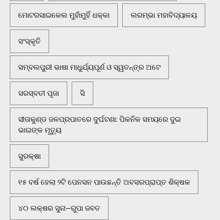
ମୋଟରସାଇକେଲ ମୁହାଁମୁହିଁ ଧକ୍କା
ଲରମ୍ଭା ମହାବିଦ୍ୟାଳୟ
ସଂସ୍କୃତି
ସମ୍ବଲପୁରୀ ଭାଷା ମାଧୁର୍ଯ୍ୟପୂର୍ଣ ଓ ସ୍ୱତନ୍ତ୍ର ଅଟେ
ସରସ୍ବତୀ ପୂଜା
ସି
ସୀତାକୁଣ୍ଡ ଜଳପ୍ରପାତରେ ଦୁର୍ଘଟଣା: ପିକନିକ ସମୟରେ ଦୁଇ
ଭାଇଙ୍କ ମୃତ୍ୟୁ
ସୁରକ୍ଷା
୧୫ ବର୍ଷ ହେଲା ୨ଟି ପେନସନ ପାଉଛନ୍ତି ଅବସରପ୍ରାପ୍ତ ଶିକ୍ଷକ
୪୦ ଲକ୍ଷର ସୁନା–ରୁପା ଜବତ