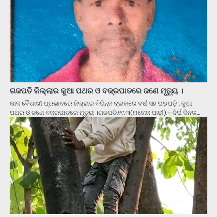
ଗଜପତି ଜିଲ୍ଲାର କୁଆ ପଥର ଓ ବଜ୍ରପାତରେ ଜଣେ ମୃତ୍ୟୁ ।
କାଳ ବୈଶାଖୀ ପ୍ରଭାବରେ ଜିଲ୍ଲାର ବିଭିନ୍ନ ବ୍ଲକରେ ବର୍ଷ ସହ ଘଡ଼ଘଡ଼ି , କୁଆ
ପଥର ଓ ଜଣେ ବଜ୍ରପାତରେ ମୃତ୍ୟୁ ।ଗଜପତି,୧୯.୩(ମନୋଜ ପାଢ଼ୀ):- ଦିର୍ଘ ଦିନର…