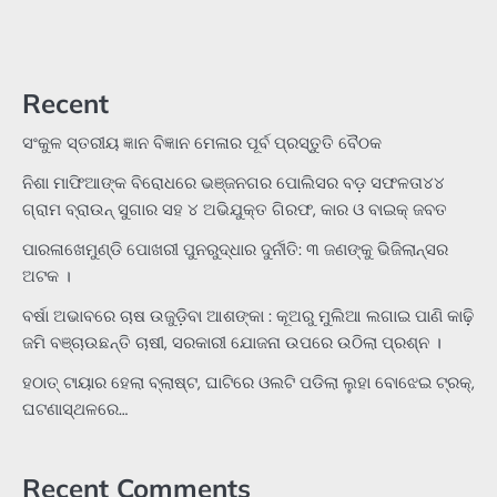
Recent
ସଂକୁଳ ସ୍ତରୀୟ ଜ୍ଞାନ ବିଜ୍ଞାନ ମେଳାର ପୂର୍ବ ପ୍ରସ୍ତୁତି ବୈଠକ
ନିଶା ମାଫିଆଙ୍କ ବିରୋଧରେ ଭଞ୍ଜନଗର ପୋଲିସର ବଡ଼ ସଫଳତା୪୪
ଗ୍ରାମ ବ୍ରାଉନ୍ ସୁଗାର ସହ ୪ ଅଭିଯୁକ୍ତ ଗିରଫ, କାର ଓ ବାଇକ୍ ଜବତ
ପାରଳାଖେମୁଣ୍ଡି ପୋଖରୀ ପୁନରୁଦ୍ଧାର ଦୁର୍ନୀତି: ୩ ଜଣଙ୍କୁ ଭିଜିଲାନ୍ସର
ଅଟକ ।
ବର୍ଷା ଅଭାବରେ ଚାଷ ଉଜୁଡ଼ିବା ଆଶଙ୍କା : କୂଅରୁ ମୁଲିଆ ଲଗାଇ ପାଣି କାଢ଼ି
ଜମି ବଞ୍ଚାଉଛନ୍ତି ଚାଷୀ, ସରକାରୀ ଯୋଜନା ଉପରେ ଉଠିଲା ପ୍ରଶ୍ନ ।
ହଠାତ୍‌ ଟାୟାର ହେଲା ବ୍ଲାଷ୍ଟ, ଘାଟିରେ ଓଲଟି ପଡିଲା ଲୁହା ବୋଝେଇ ଟ୍ରକ୍‌,
ଘଟଣାସ୍ଥଳରେ…
Recent Comments