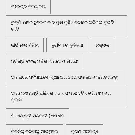
ଡି)ଉଚ୍ଚ ବିଦ୍ୟାଳୟ
ଡୁଙ୍ଗି ଠାରେ ବୁଲେଟ କାର୍ ମୁହାଁ ମୁହିଁ ଧକ୍କାରେ ଜଳିଗଲା ଦୁଇଟି
ଗାଡି
ଦୀର୍ଘ ମାସ ବିତିଲା
ଦୁର୍ଗମ ରେ ଦୁର୍ଦ୍ଦଶା
ନକ୍ସଲ
ନିର୍ଗୁଣ୍ଡି ଡବଲ୍ ମର୍ଡର ମାମଲା: ୩ ଗିରଫ
ପାଟନାରେ ସର୍ବସାଧାରଣ ସ୍ଥାନରେ ଛେପ ପକାଇଲେ ‘ନଗରଶତ୍ରୁ’
ପାରଳାଖେମୁଣ୍ଡି ପୁଲିସର ବଡ଼ ସଫଳତା: ୪ଟି ଚୋରି ମାମଲାର
ଖୁଲାସା
ପି. ଏମ୍.ଶ୍ରୀ ସରକାରୀ (ଏସ.ଏସ
ପିକନିକ୍‌ କରିବାକୁ ଯାଇଥିଲେ
ପୁରାଣ ପ୍ରସିଦ୍ଧ