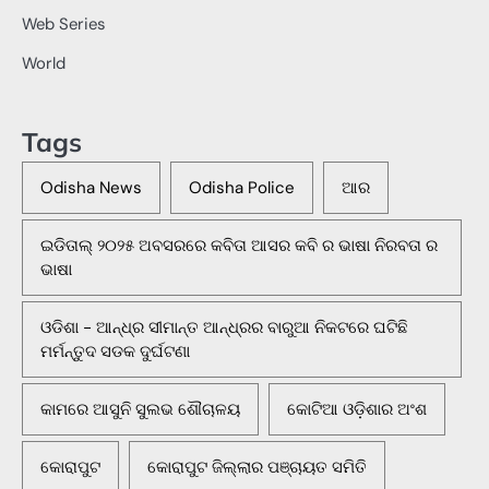
Web Series
World
Tags
Odisha News
Odisha Police
ଆର
ଇଡିତାଲ୍ ୨୦୨୫ ଅବସରରେ କବିତା ଆସର କବି ର ଭାଷା ନିରବତା ର
ଭାଷା
ଓଡିଶା - ଆନ୍ଧ୍ର ସୀମାନ୍ତ ଆନ୍ଧ୍ରର ବାରୁଆ ନିକଟରେ ଘଟିଛି
ମର୍ମନ୍ତୁଦ ସଡକ ଦୁର୍ଘଟଣା
କାମରେ ଆସୁନି ସୁଲଭ ଶୌଚାଳୟ
କୋଟିଆ ଓଡ଼ିଶାର ଅଂଶ
କୋରାପୁଟ
କୋରାପୁଟ ଜିଲ୍ଲାର ପଞ୍ଚାୟତ ସମିତି