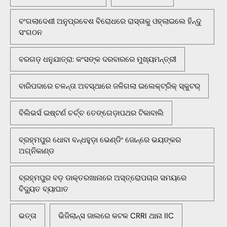
ବଂଗଲାଦେଶୀ ଅନୁପ୍ରବେଶ ବିରୋଧରେ ରାସ୍ତାକୁ ଓହ୍ଲାଇଲେ ହିନ୍ଦୁ
ସଂଗଠନ
ବରଗଡ଼ ଧନୁଯାତ୍ରା: କଂସଙ୍କ ଦରବାରରେ ମୁଖ୍ୟମନ୍ତ୍ରୀ
ବାରିପଦାରେ ଚଳନ୍ତା ଅବସ୍ଥାରେ ଜଳିଗଲା ଇଲେକ୍ଟ୍ରିକ୍ ସ୍କୁଟର୍
ବିଲିଭର୍ସ ଇଷ୍ଟର୍ଣ ଚର୍ଚ୍ଚ ତେଙ୍ଗେଡ଼ାପଥର ଟିକାବାଲି
ବ୍ରହ୍ମପୁର ଧୋବା ବନ୍ଧହୁଡ଼ା ଭେଣ୍ଡିଂ ଜୋନ୍‌ରେ ଭୟଙ୍କର
ଅଗ୍ନିକାଣ୍ଡ
ବ୍ରହ୍ମପୁର ବଡ଼ ଡାକ୍ତରଖାନାରେ ଅସ୍ତ୍ରୋପଚାର ସମୟରେ
ବିଦ୍ୟୁତ ବ୍ୟାଘାତ
ଭତ୍ତା
ଭିଜିଲାନ୍ସ ଜାଲରେ କଟକ CRRI ଥାନା IIC