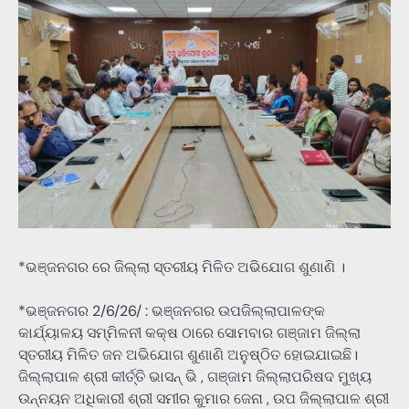
*ଭଞ୍ଜନଗର ରେ ଜିଲ୍ଲା ସ୍ତରୀୟ ମିଳିତ ଅଭିଯୋଗ ଶୁଣାଣି ।
*ଭଞ୍ଜନଗର 2/6/26/ : ଭଞ୍ଜନଗର ଉପଜିଲ୍ଲାପାଳଙ୍କ
କାର୍ଯ୍ୟାଳୟ ସମ୍ମିଳନୀ କକ୍ଷ ଠାରେ ସୋମବାର ଗଞ୍ଜାମ ଜିଲ୍ଲା
ସ୍ତରୀୟ ମିଳିତ ଜନ ଅଭିଯୋଗ ଶୁଣାଣି ଅନୁଷ୍ଠିତ ହୋଇଯାଇଛି।
ଜିଲ୍ଲାପାଳ ଶ୍ରୀ କୀର୍ତ୍ତି ଭାସନ୍ ଭି , ଗଞ୍ଜାମ ଜିଲ୍ଲାପରିଷଦ ମୁଖ୍ୟ
ଉନ୍ନୟନ ଅଧିକାରୀ ଶ୍ରୀ ସମୀର କୁମାର ଜେନା , ଉପ ଜିଲ୍ଲାପାଳ ଶ୍ରୀ