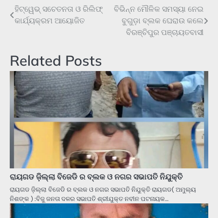
ହିଟ୍‌ୱେଭ୍ ସଚେତନତା ଓ ରିଲିଫ୍
ବିଭିନ୍ନ ମୌଳିକ ସମସ୍ୟା ନେଇ
Post
କାର୍ଯ୍ୟକ୍ରମ ଆୟୋଜିତ
ବୁଗୁଡ଼ା ବ୍ଲକ ଘେରାଉ କଲେ
navigation
ବିରଞ୍ଚିପୁର ପଞ୍ଚାୟତବାସୀ
Related Posts
ରାୟଗଡ ଜ଼ିଲ୍ଲା ବିଜେଡି ର ବ୍ଲକ ଓ ନଗର ସଭାପତି ନିଯୁକ୍ତି
ରାୟଗଡ ଜ଼ିଲ୍ଲା ବିଜେଡି ର ବ୍ଲକ ଓ ନଗର ସଭାପତି ନିଯୁକ୍ତି ରାୟଗଡ( ଅମୁଲ୍ୟ
ନିଶଙ୍କ ) :ବିଜୁ ଜନତା ଦଳର ସଭାପତି ଶ୍ରୀଯୁକ୍ତ ନବୀନ ପଟନାୟକ…