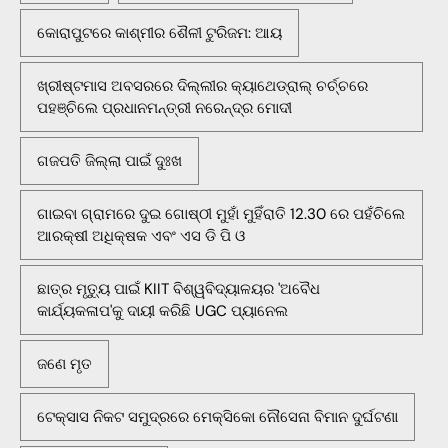
କୋରାପୁଟରେ କାଶ୍ମୀର ଶୈଳୀ ଟୁରିଜମ: ଆୟ
ଖ୍ରୀଷ୍ଟମାସ ଅବସରରେ ଦିଲ୍ଲୀର କ୍ୟାଥେଡ୍ରାଲ୍ ଚର୍ଚ୍ଚରେ
ପହଞ୍ଚିଲେ ପ୍ରଧାନମନ୍ତ୍ରୀ ନରେନ୍ଦ୍ର ମୋଦୀ
ଗଜପତି ଜିଲ୍ଲା ପାଇଁ ଦୁଃଖ
ଗାଇବା ଗ୍ରାମରେ ଦୁଇ ଗୋଷ୍ଠୀ ମୁହାଁ ମୁହିଁରାତି 12.30 ରେ ପହଁଚିଲେ
ଆରକ୍ଷୀ ଅଧିକ୍ଷକ ଏବଂ ଏସ ଡି ପି ଓ
ଛାତ୍ର ମୃତ୍ୟୁ ପାଇଁ KIIT ବିଶ୍ୱବିଦ୍ୟାଳୟର 'ଅବୈଧ
କାର୍ଯ୍ୟକଳାପ'କୁ ଦାୟୀ କରିଛି UGC ପ୍ୟାନେଲ
ଜଣେ ମୃତ
ଟେକ୍ସାସ ନିକଟ ସମୁଦ୍ରରେ ମେକ୍ସିକୋ ନୌସେନା ବିମାନ ଦୁର୍ଘଟଣା