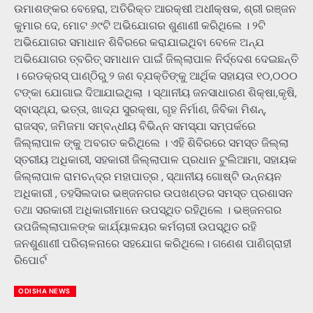
ଉମାଶଙ୍କର ବେହେରା, ଅତିରିକ୍ତ ଆରକ୍ଷୀ ଅଧୀକ୍ଷକ, ଶ୍ରୀ ରଞ୍ଜନ
କୁମାର ଦେ, ମୋଟ ୬୯ଟି ଅଭିଯୋଗର ଶୁଣାଣୀ କରିଥିଲେ । ୨ଟି
ଅଭିଯୋଗର ସମାଧାନ ଶିବିରରେ କରାଯାଇଥିବା ବେଳେ ଅନ୍ଯ
ଅଭିଯୋଗର ତ୍ବରିତ୍ ସମାଧାନ ପାଇଁ ଜିଲ୍ଲାପାଳ ନିର୍ଦ୍ଦେଶ ଦେଇଛନ୍ତି
। ରେଡକ୍ରସ୍ ପାଣ୍ଠିରୁ ୨ ଜଣ ବ୍ଯକ୍ତିଙ୍କୁ ଆର୍ଥିକ ସହାୟତା ୧୦,୦୦୦
ଟଙ୍କା ଯୋଗାଇ ଦିଆଯାଇଥିଲା । ସ୍ଥାନୀୟ ଜନସାଧାରଣ ଶିକ୍ଷା,କୃଷି,
ସ୍ବାସ୍ଥ୍ଯ, ଭତ୍ତା, ଖାଦ୍ଯ ସୁରକ୍ଷା, ଗୃହ ନିର୍ମାଣ, ଜିବିକା ମିଶନ୍,
ରାଜସ୍ବ, ଜମିଜମା ସମ୍ବନ୍ଧୀୟ ବିଭିନ୍ନ ସମସ୍ଯା ସମ୍ପର୍କରେ
ଜିଲ୍ଲାପାଳ ଙ୍କୁ ଅବଗତ କରିଥିଲେ । ଏହି ଶିବିରରେ ସମସ୍ତ ଜିଲ୍ଲା
ସ୍ତରୀୟ ଅଧିକାରୀ, ସହକାରୀ ଜିଲ୍ଲାପାଳ ପ୍ରଧାନ ଟୁଲିଆମା, ସହାୟକ
ଜିଲ୍ଲାପାଳ ରାମଚନ୍ଦ୍ର ମହାପାତ୍ର , ସ୍ଥାନୀୟ ଗୋଷ୍ଟି ଉନ୍ନୟନ
ଅଧିକାରୀ , ତହସିଲଦାର ଭଞ୍ଜନଗର ଉପଖଣ୍ଡର ସମସ୍ତ ପ୍ରଶାସନ
ତଥା ସରକାରୀ ଅଧିକାରୀମାନେ ଉପସ୍ଥିତ ରହିଥିଲେ । ଭଞ୍ଜନଗର
ଉପଜିଲ୍ଲାପାଳଙ୍କ କାର୍ଯ୍ୟାଳୟର କର୍ମଚାରୀ ଉପସ୍ଥିତ ରହି
ଜନଶୁଣାଣୀ ପରିଚାଳନାରେ ସହଯୋଗ କରିଥିଲେ। ଗଣେଶ ପାଣିଗ୍ରାହୀ
ରିପୋର୍ଟ
ODISHA NEWS