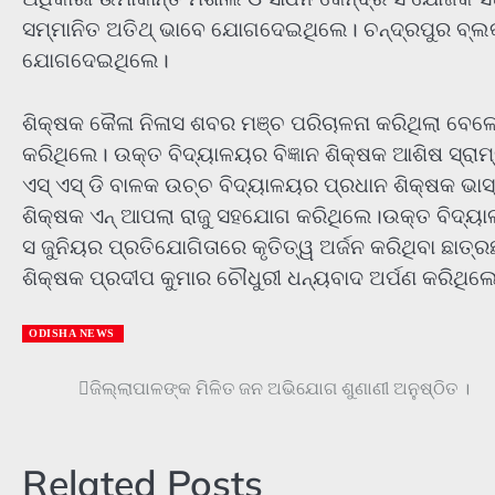
ସମ୍ମାନିତ ଅତିଥ୍ ଭାବେ ଯୋଗଦେଇଥିଲେ। ଚନ୍ଦ୍ରପୁର ବ୍ଲକ
ଯୋଗଦେଇଥିଲେ।
ଶିକ୍ଷକ କୈଳା ନିଳାସ ଶବର ମଞ୍ଚ ପରିଚାଳନା କରିଥିଲା ବେ
କରିଥିଲେ। ଉକ୍ତ ବିଦ୍ୟାଳୟର ବିଜ୍ଞାନ ଶିକ୍ଷକ ଆଶିଷ ସ୍ରାମ୍ବ
ଏସ୍ ଏସ୍ ଡି ବାଳକ ଉଚ୍ଚ ବିଦ୍ୟାଳୟର ପ୍ରଧାନ ଶିକ୍ଷକ ଭ
ଶିକ୍ଷକ ଏନ୍ ଆପଲା ରାଜୁ ସହଯୋଗ କରିଥିଲେ।ଉକ୍ତ ବିଦ୍ୟା
ସ ଜୁନିୟର ପ୍ରତିଯୋଗିତାରେ କୃତିତ୍ୱ ଅର୍ଜନ କରିଥିବା ଛାତ୍ରଛ
ଶିକ୍ଷକ ପ୍ରଦୀପ କୁମାର ଚୌଧୁରୀ ଧନ୍ୟବାଦ ଅର୍ପଣ କରିଥିଲ
ODISHA NEWS
Post
ଜିଲ୍ଲାପାଳଙ୍କ ମିଳିତ ଜନ ଅଭିଯୋଗ ଶୁଣାଣୀ ଅନୁଷ୍ଠିତ ।
navigation
Related Posts