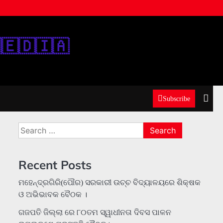
‌🇪‌🇩‌🇮‌🇦‌
Subscribe
Search
for:
Recent Posts
ମହେନ୍ଦ୍ରଗିରି(ପୌର) ସରକାରୀ ଉଚ୍ଚ ବିଦ୍ୟାଳୟରେ ଶିକ୍ଷକ
ଓ ଅଭିଭାବକ ବୈଠକ ।
ଗଜପତି ଜିଲ୍ଲା ରେ ୮୦ତମ ସ୍ୱାଧୀନତା ଦିବସ ପାଳନ