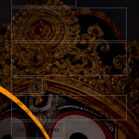
ଗାଇବା ଗ୍ରାମରେ ଦୁଇ ଗୋଷ୍ଠୀ ମୁହାଁ ମୁହିଁରାତି
12.30 ରେ ପହଁଚିଲେ ଆରକ୍ଷୀ ଅଧିକ୍ଷକ ଏବଂ ଏସ
ଡି ପି ଓ
ଛାତ୍ର ମୃତ୍ୟୁ ପାଇଁ KIIT ବିଶ୍ୱବିଦ୍ୟାଳୟର
'ଅବୈଧ କାର୍ଯ୍ୟକଳାପ'କୁ ଦାୟୀ କରିଛି UGC
ପ୍ୟାନେଲ
ଜଣେ ମୃତ
ଟେକ୍ସାସ ନିକଟ ସମୁଦ୍ରରେ ମେକ୍ସିକୋ ନୌସେନା
ବିମାନ ଦୁର୍ଘଟଣା
ଡି)ଉଚ୍ଚ ବିଦ୍ୟାଳୟ