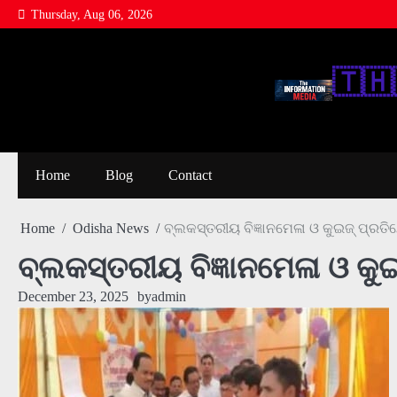
Skip
Thursday, Aug 06, 2026
to
content
🇹‌🇭‌
Home
Blog
Contact
Home
Odisha News
ବ୍ଲକସ୍ତରୀୟ ବିଜ୍ଞାନମେଳା ଓ କୁଇଜ୍‌ ପ୍ର
ବ୍ଲକସ୍ତରୀୟ ବିଜ୍ଞାନମେଳା ଓ କ
December 23, 2025
by
admin