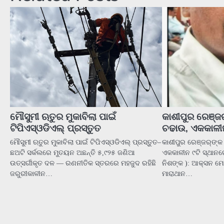
ମୌସୁମୀ ଋତୁର ମୁକାବିଲା ପାଇଁ
କାଶୀପୁର ରେଞ୍ଜର
ଟିପିଏସ୍ଓଡିଏଲ୍ ପ୍ରସ୍ତୁତ
ଚଢାଉ, ଏକକାଳୀନ
ମୌସୁମୀ ଋତୁର ମୁକାବିଲା ପାଇଁ ଟିପିଏସ୍ଓଡିଏଲ୍ ପ୍ରସ୍ତୁତ–
କାଶୀପୁର ରେଞ୍ଜର୍‌ଙ୍କ
ଛଅଟି ସର୍କଲରେ ମୁତୟନ ଅଛନ୍ତି ୫,୯୨୫ ଜଣିଆ
ଏକକାଳୀନ ୯ଟି ସ୍ଥାନର
ଉତ୍ସର୍ଗୀକୃତ ଦଳ — ରଣନୀତିକ ସ୍ତରରେ ମହଜୁଦ ରହିଛି
ନିଶଙ୍କ ): ଆକ୍ସନ ମୋଡ୍
ଜରୁରୀକାଳୀନ…
ମାରାଥାନ…