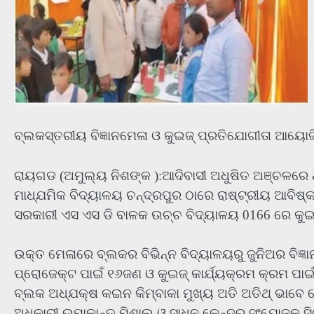
ବ୍ଲକସ୍ତରୀୟ ବିଜ୍ଞାନମେଳା ଓ କୁଇଜ୍‌ ପ୍ରତିଯୋଗୀତା ଆୟୋ
ରାୟଗଡ (ଅମୁଲ୍ୟ ନିଶଙ୍କ ):ଆଦିବାସୀ ଅଧୁଷିତ ଅଞ୍ଚଳରେ 
ମାଧ୍ଯମିକ ବିଦ୍ୟାଳୟ ଚନ୍ଦ୍ରପୁର ଠାରେ ରାଷ୍ଟ୍ରୀୟ ଆବିଷ୍
ସରକାରୀ ଏସ ଏସ ଡି ବାଳକ ଉଚ୍ଚ ବିଦ୍ୟାଳୟ 0166 ରେ କୁଇ
ଉକ୍ତ ମେଳାରେ ବ୍ଲକର ବିଭିନ୍ନ ବିଦ୍ୟାଳୟରୁ ଜୁନିଅର ବିଜ୍ଞାନ
ପ୍ରୋଜେକ୍ଟ ପାଇଁ ୧୬ଜଣ ଓ କୁଇଜ୍ କାର୍ଯ୍ୟକ୍ରମ କ୍ରମ ପାଇ
ବ୍ଲକ ଅଧ୍ଯକ୍ଷ କଇନ କିମ୍ବାକା ମୁଖ୍ୟ ଅତି ଅତିଥ୍ ଭାବେ 
ଅଧିକାରୀ ଉମାକାନ୍ତ ମିଶାଲ ଓ ସାଧନ କେନ୍ଦ୍ର ସଂଯୋଜକ ସିଙ୍