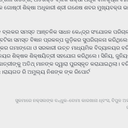
 ଗୋଷ୍ଠୀ ଶିକ୍ଷା ଅଧୂକାରୀ ଶ୍ରୀ ଗଣେଷ ଶବର ମୁଖ୍ୟବକ୍ତା ଭ
ଳେ ବ୍ଲକର ସମସ୍ତ ଆଞ୍ଚଳିକ ସାଧନ କେନ୍ଦ୍ର ସଂଯୋଜକ ପରିଚା
ଟିକା ସମସ୍ତ ବିଜ୍ଞାନ ପ୍ରକଳ୍ପ ଗୁଡ଼ିକର ସୁପରିଚାଳନା କରିଥିଲେ
ାସ୍କର ଗମାଙ୍ଗୋ ଓ ସରକାରୀ ଉଚ୍ଚ ମାଧ୍ୟମିକ ବିଦ୍ୟାଳୟର ବର
ଳୟର ଶିକ୍ଷକ ଶିକ୍ଷୟିତ୍ରୀ ସହଯୋଗ କରିଥିଲେ। ସିନିୟ, ଜୁନି
ାତ୍ରୀଙ୍କୁ ଅତିଥ୍‌ ମାନଙ୍କ ଦ୍ୱାରା ପୁରସ୍କୃତ କରାଯାଇଥିଲା। ବର
େ।ରାୟଗଡ ରି ଅମୁଲ୍ୟ ନିଶଙ୍କ ଙ୍କ ରିପୋର୍ଟ
ସୁକମାରେ ନକ୍ସଲଙ୍କ ବନ୍ଧୁକ–ବୋମା କାରଖାନା ଧ୍ବଂସ, ବିପୁଳ ଅସ