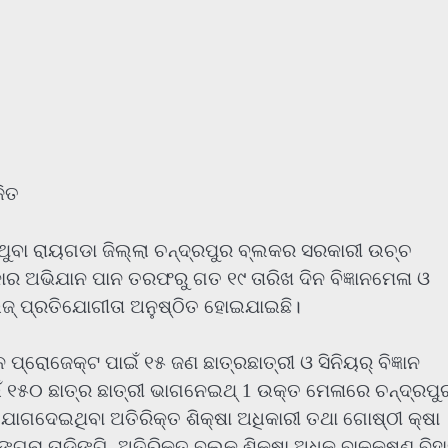
ଜିତ
ଥୁବା ରାୟଗଡା ଜିଲ୍ଲା ଚନ୍ଦ୍ରପୁର ବ୍ଲକର ସରକାରୀ ଉଚ୍ଚ
କାର ଅଭିଯାନ ପାନ ତରଫରୁ ଗତ ୧୯ ତାରିଖ ଦିନ ବିଜ୍ଞାନମେଳା ଓ
ଜ୍ ପ୍ରତିଯୋଗୀତା ଅନୁଷ୍ଠିତ ହୋଇଯାଇଛି।
 ପ୍ରୋଜେକ୍ଟ ପାଇଁ ୧୫ ଜଣ ଛାତ୍ରଛାତ୍ରୀ ଓ ସିନିୟର୍ ବିଜ୍ଞାନ
ଁ ୧୫୦ ଛାତ୍ର ଛାତ୍ରୀ ଭାଗନେଇଥ୍ 1 ଉକ୍ତ ମେଳାରେ ଚନ୍ଦ୍ରପୁ
ଯୋଗଦେଇଥିବା ଅତିରିକ୍ତ ଶିକ୍ଷା ଅଧିକାରୀ ତଥା ଗୋଷ୍ଠୀ କ୍ଷା
ଗନା ତାଡିଙ୍ଗି, ଅତିରିକ୍ତ ବ୍ଲକ ଶିକ୍ଷା ଅଧୂକ ବାଳକୃଷ୍ଣ ବିହା