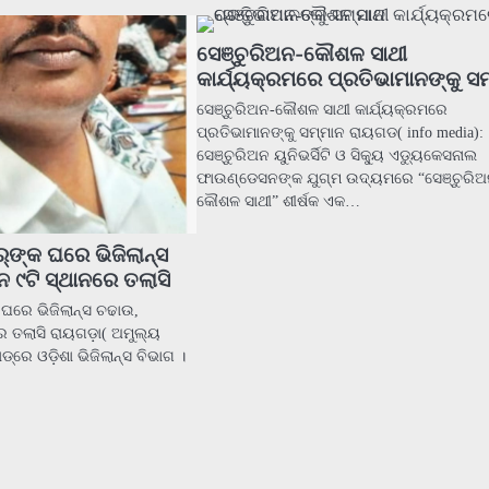
ସେଞ୍ଚୁରିଅନ-କୌଶଳ ସାଥୀ
କାର୍ଯ୍ୟକ୍ରମରେ ପ୍ରତିଭାମାନଙ୍କୁ ସ
ସେଞ୍ଚୁରିଅନ-କୌଶଳ ସାଥୀ କାର୍ଯ୍ୟକ୍ରମରେ
ପ୍ରତିଭାମାନଙ୍କୁ ସମ୍ମାନ ରାୟଗଡ( info media):
ସେଞ୍ଚୁରିଅନ ୟୁନିଭର୍ସିଟି ଓ ସିକ୍ୟୁ ଏଡ୍ୟୁକେସନାଲ
ଫାଉଣ୍ଡେସନଙ୍କ ଯୁଗ୍ମ ଉଦ୍ୟମରେ “ସେଞ୍ଚୁରିଅ
କୌଶଳ ସାଥୀ” ଶୀର୍ଷକ ଏକ…
୍‌ଙ୍କ ଘରେ ଭିଜିଲାନ୍ସ
 ୯ଟି ସ୍ଥାନରେ ତଲାସି
 ଘରେ ଭିଜିଲାନ୍ସ ଚଢାଉ,
େ ତଲାସି ରାୟଗଡ଼ା( ଅମୁଲ୍ୟ
‌ରେ ଓଡ଼ିଶା ଭିଜିଲାନ୍ସ ବିଭାଗ ।