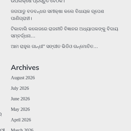
ଉପଲକ୍ଷେ ପ୍ରସ୍ତୁତି ବୈଠକ।
ଜଗପାଡୁ ବଡବନ୍ଧର ସମୀକ୍ଷା କଲେ ବିଧାୟକ ରୂପେଶ
ପାଣିଗ୍ରାହୀ।
ଟିକାବାଲି କଲେଜରେ ରାଜନୀତି ବିଜ୍ଞାନର ଅଧ୍ୟାପକଙ୍କୁ ବିଦାୟ
ସମ୍ବର୍ଦ୍ଧନା…
ଆମ ରାହୁଲ ଗାନ୍ଧୀ” ସଙ୍ଗୀତ ଭିଡିଓ ଉନ୍ମୋଚିତ…
Archives
August 2026
July 2026
June 2026
May 2026
ର
April 2026
ରୀ
March 2026