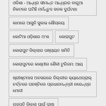
ଓଡିଶା - ଆନ୍ଧ୍ର ସୀମାନ୍ତ ଆନ୍ଧ୍ରର ବାରୁଆ
ନିକଟରେ ଘଟିଛି ମର୍ମନ୍ତୁଦ ସଡକ ଦୁର୍ଘଟଣା
କାମରେ ଆସୁନି ସୁଲଭ ଶୌଚାଳୟ
କୋଟିଆ ଓଡ଼ିଶାର ଅଂଶ
କୋରାପୁଟ
କୋରାପୁଟ ଜିଲ୍ଲାର ପଞ୍ଚାୟତ ସମିତି
କୋରାପୁଟରେ କାଶ୍ମୀର ଶୈଳୀ ଟୁରିଜମ: ଆୟ
ଖ୍ରୀଷ୍ଟମାସ ଅବସରରେ ଦିଲ୍ଲୀର କ୍ୟାଥେଡ୍ରାଲ୍
ଚର୍ଚ୍ଚରେ ପହଞ୍ଚିଲେ ପ୍ରଧାନମନ୍ତ୍ରୀ ନରେନ୍ଦ୍ର
ମୋଦୀ
ଗଜପତି ଜିଲ୍ଲା ପାଇଁ ଦୁଃଖ