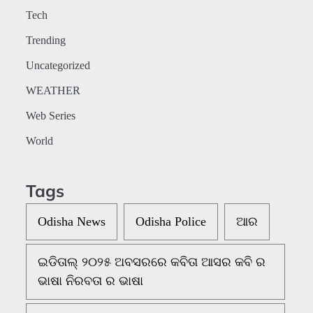
Tech
Trending
Uncategorized
WEATHER
Web Series
World
Tags
Odisha News
Odisha Police
ଆର
ଇଡିତାଲ୍ ୨୦୨୫ ଅବସରରେ କବିତା ଆସର କବି ର
ଭାଷା ନିରବତା ର ଭାଷା