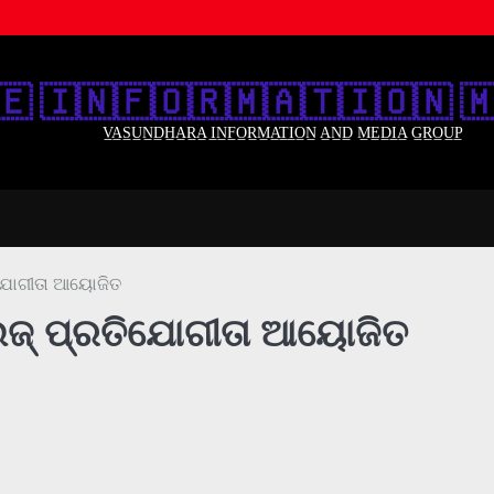
🇪‌ 🇮‌🇳‌🇫‌🇴‌🇷‌🇲‌🇦‌🇹‌🇮‌🇴‌🇳‌ 🇲
V̲A̲S̲U̲N̲D̲H̲A̲R̲A̲ I̲N̲F̲O̲R̲M̲A̲T̲I̲O̲N̲ A̲N̲D̲ M̲E̲D̲I̲A̲ G̲R̲O̲U̲P̲
ତିଯୋଗୀତା ଆୟୋଜିତ
ୁଇଜ୍‌ ପ୍ରତିଯୋଗୀତା ଆୟୋଜିତ