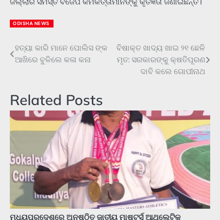
ଜିଲ୍ଲାର ସମସ୍ତ ବିଜେପି କର୍ମକର୍ତ୍ତାମାନଙ୍କୁ କୃତଜ୍ଞତା ଜଣାଇଛନ୍ତି।
ODISHA NEWS
ହତ୍ୟା କାରି ମାନେ ପୋଲିସ ଙ୍କ
ବିଷାକ୍ତ ଖାଦ୍ୟ ଖାଇ ୨୧ ଛେଳି
Post
ଆଖିରେ ବୁଳିଲେ କଳା କନା
ମୃତ: ସରକାରଙ୍କୁ କ୍ଷତିପୂରଣ
navigation
ଦାବି କଲେ ଗୋପୀନାଥ
Related Posts
ମଧ୍ୟପ୍ରଦେଶରେ ଅନୁଷ୍ଠିତ ଜାତୀୟ ମାଷ୍ଟର୍ସ ଆଥଲେଟିକ୍