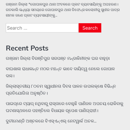
ଗଞ୍ଜାମ ଜିଲ୍ଲା *ଗୋପାଳପୁର ଥାନା ଅଂଚଳରେ ପ୍ଲଟ ବ୍ୟବସାୟିଙ୍କୁ ଅପହରଣ।
ଗତକାଲି ସନ୍ଧ୍ୟା ସମୟରେ ଗୋପାଳପୁର ଥାନା ଡିଫେନ୍ସ କଲୋନୀରୁ ସୁଧୀର ପାତ୍ର
ନାମକ ଜଣେ ପ୍ଲଟ ବ୍ୟବସାୟୀଙ୍କୁ…
Search
for:
Recent Posts
ଗଞ୍ଜାମ ଜିଲ୍ଲା ବିରଞ୍ଚିପୁର ସରପଞ୍ଚ ମନ୍ଦାକିନୀଙ୍କ ଘର ବାହୁଡ଼ା
ବାଘଶାଳା ରାଧାକାନ୍ତ ମଠର ମହନ୍ତ ଭାବେ ଦାୟିତ୍ୱ ନେଲେ ଗୋପାଳ
ଦାସ।
ଜିଲ୍ଲାସ୍ତରୀୟ ୮୦ତମ ସ୍ୱାଧୀନତା ଦିବସ ପାଳନ ଉପଲକ୍ଷେ ବିଭିନ୍ନ
ପ୍ରତିଯୋଗିତା ଅନୁଷ୍ଠିତ।
ପାଇପ୍‌ରେ ଟ୍ୟାପ୍‌ ନଥିବାରୁ ରାସ୍ତାରେ ବୋହୁଛି ପାଣିଜଳ ଅପଚୟ ରୋକିବାକୁ
ଘଟଣାସ୍ଥଳରେ ପହଞ୍ଚିଲେ ବିଧାୟକ ରୂପେଶ ପାଣିଗ୍ରାହୀ।
ଦୁତୀମେଣ୍ଡି ଅଞ୍ଚଳରେ ବିଏସ୍‌ଏନ୍‌ଏଲ୍‌ ନେଟୱାର୍କ ଅଚଳ…