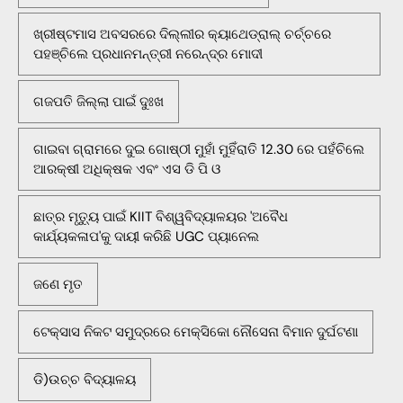
ଖ୍ରୀଷ୍ଟମାସ ଅବସରରେ ଦିଲ୍ଲୀର କ୍ୟାଥେଡ୍ରାଲ୍ ଚର୍ଚ୍ଚରେ
ପହଞ୍ଚିଲେ ପ୍ରଧାନମନ୍ତ୍ରୀ ନରେନ୍ଦ୍ର ମୋଦୀ
ଗଜପତି ଜିଲ୍ଲା ପାଇଁ ଦୁଃଖ
ଗାଇବା ଗ୍ରାମରେ ଦୁଇ ଗୋଷ୍ଠୀ ମୁହାଁ ମୁହିଁରାତି 12.30 ରେ ପହଁଚିଲେ
ଆରକ୍ଷୀ ଅଧିକ୍ଷକ ଏବଂ ଏସ ଡି ପି ଓ
ଛାତ୍ର ମୃତ୍ୟୁ ପାଇଁ KIIT ବିଶ୍ୱବିଦ୍ୟାଳୟର 'ଅବୈଧ
କାର୍ଯ୍ୟକଳାପ'କୁ ଦାୟୀ କରିଛି UGC ପ୍ୟାନେଲ
ଜଣେ ମୃତ
ଟେକ୍ସାସ ନିକଟ ସମୁଦ୍ରରେ ମେକ୍ସିକୋ ନୌସେନା ବିମାନ ଦୁର୍ଘଟଣା
ଡି)ଉଚ୍ଚ ବିଦ୍ୟାଳୟ