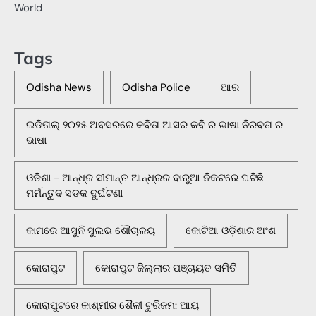
World
Tags
Odisha News
Odisha Police
ଆର
ଇଡିତାଲ୍ ୨୦୨୫ ଅବସରରେ କବିତା ଆସର କବି ର ଭାଷା ନିରବତା ର
ଭାଷା
ଓଡିଶା - ଆନ୍ଧ୍ର ସୀମାନ୍ତ ଆନ୍ଧ୍ରର ବାରୁଆ ନିକଟରେ ଘଟିଛି
ମର୍ମନ୍ତୁଦ ସଡକ ଦୁର୍ଘଟଣା
କାମରେ ଆସୁନି ସୁଲଭ ଶୌଚାଳୟ
କୋଟିଆ ଓଡ଼ିଶାର ଅଂଶ
କୋରାପୁଟ
କୋରାପୁଟ ଜିଲ୍ଲାର ପଞ୍ଚାୟତ ସମିତି
କୋରାପୁଟରେ କାଶ୍ମୀର ଶୈଳୀ ଟୁରିଜମ: ଆୟ