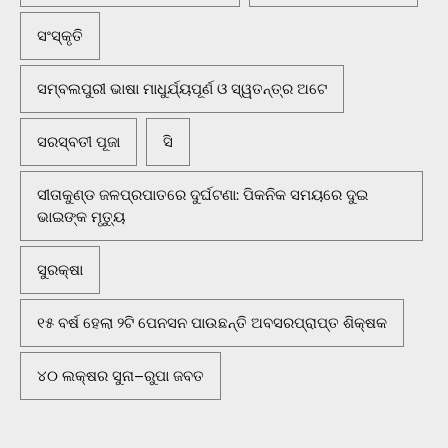
ସଂସ୍କୃତି
ସମ୍ବଲପୁରୀ ଭାଷା ମାଧୁର୍ଯ୍ୟପୂର୍ଣ ଓ ସ୍ୱତନ୍ତ୍ର ଅଟେ
ସରସ୍ବତୀ ପୂଜା
ସି
ସୀତାକୁଣ୍ଡ ଜଳପ୍ରପାତରେ ଦୁର୍ଘଟଣା: ପିକନିକ ସମୟରେ ଦୁଇ
ଭାଇଙ୍କ ମୃତ୍ୟୁ
ସୁରକ୍ଷା
୧୫ ବର୍ଷ ହେଲା ୨ଟି ପେନସନ ପାଉଛନ୍ତି ଅବସରପ୍ରାପ୍ତ ଶିକ୍ଷକ
୪୦ ଲକ୍ଷର ସୁନା–ରୁପା ଜବତ