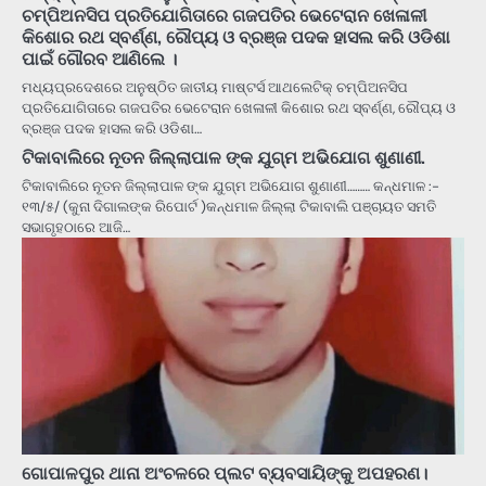
ଚମ୍ପିଅନସିପ ପ୍ରତିଯୋଗିତାରେ ଗଜପତିର ଭେଟେରାନ ଖେଳାଳୀ
କିଶୋର ରଥ ସ୍ବର୍ଣ୍ଣ, ରୌପ୍ୟ ଓ ବ୍ରଞ୍ଜ ପଦକ ହାସଲ କରି ଓଡିଶା
ପାଇଁ ଗୌରବ ଆଣିଲେ ।
ମଧ୍ୟପ୍ରଦେଶରେ ଅନୁଷ୍ଠିତ ଜାତୀୟ ମାଷ୍ଟର୍ସ ଆଥଲେଟିକ୍ ଚମ୍ପିଅନସିପ
ପ୍ରତିଯୋଗିତାରେ ଗଜପତିର ଭେଟେରାନ ଖେଳାଳୀ କିଶୋର ରଥ ସ୍ବର୍ଣ୍ଣ, ରୌପ୍ୟ ଓ
ବ୍ରଞ୍ଜ ପଦକ ହାସଲ କରି ଓଡିଶା…
ଟିକାବାଲିରେ ନୂତନ ଜିଲ୍ଲାପାଳ ଙ୍କ ଯୁଗ୍ମ ଅଭିଯୋଗ ଶୁଣାଣୀ.
ଟିକାବାଲିରେ ନୂତନ ଜିଲ୍ଲାପାଳ ଙ୍କ ଯୁଗ୍ମ ଅଭିଯୋଗ ଶୁଣାଣୀ……… କନ୍ଧମାଳ :-
୧୩/୫/ (କୁନା ଦିଗାଲଙ୍କ ରିପୋର୍ଟ )କନ୍ଧମାଳ ଜିଲ୍ଲା ଟିକାବାଲି ପଞ୍ଚାୟତ ସମତି
ସଭାଗୃହଠାରେ ଆଜି…
ଗୋପାଳପୁର ଥାନା ଅଂଚଳରେ ପ୍ଲଟ ବ୍ୟବସାୟିଙ୍କୁ ଅପହରଣ।