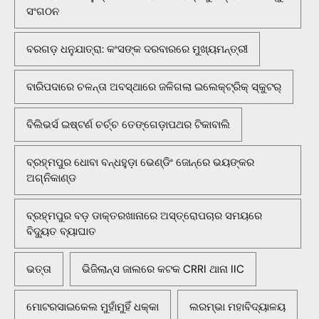
ସଂଗଠନ
ବରଗଡ଼ ଧନୁଯାତ୍ରା: କଂସଙ୍କ ଦରବାରରେ ମୁଖ୍ୟମନ୍ତ୍ରୀ
ବାରିପଦାରେ ଚଳନ୍ତା ଅବସ୍ଥାରେ ଜଳିଗଲା ଇଲେକ୍ଟ୍ରିକ୍ ସ୍କୁଟର୍
ବିଲିଭର୍ସ ଇଷ୍ଟର୍ଣ ଚର୍ଚ୍ଚ ତେଙ୍ଗେଡ଼ାପଥର ଟିକାବାଲି
ବ୍ରହ୍ମପୁର ଧୋବା ବନ୍ଧହୁଡ଼ା ଭେଣ୍ଡିଂ ଜୋନ୍‌ରେ ଭୟଙ୍କର
ଅଗ୍ନିକାଣ୍ଡ
ବ୍ରହ୍ମପୁର ବଡ଼ ଡାକ୍ତରଖାନାରେ ଅସ୍ତ୍ରୋପଚାର ସମୟରେ
ବିଦ୍ୟୁତ ବ୍ୟାଘାତ
ଭତ୍ତା
ଭିଜିଲାନ୍ସ ଜାଲରେ କଟକ CRRI ଥାନା IIC
ମୋଟରସାଇକେଲ ମୁହାଁମୁହିଁ ଧକ୍କା
ଲରମ୍ଭା ମହାବିଦ୍ୟାଳୟ