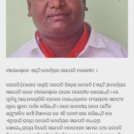
ବୀରଭାସ୍କର ଏସ୍.ଟି.ମୋର୍ଚ୍ଚାର ସଭାପତି ମନୋନୀତ ।
ଗଜପତି,(ମନୋଜ ପାଢ଼ୀ): ଗଜପତି ଜିଲ୍ଲା ଜନଜାତି (ଏସ୍.ଟି.)ମୋର୍ଚ୍ଚାର
ସଭାପତି ଭାବେ ବୀରଭାସ୍କର ପାଇକ ମନୋନୀତ ହୋଇଛନ୍ତି। ସେ
ପୂର୍ବରୁ ଆର୍.ଉଦୟଗିରି ବ୍ଲକର ମହେନ୍ଦ୍ରଗଡ ପଂଚାୟତର ସରପଂଚ
ରୂପେ ସୁନାମ ଅର୍ଜନ କରିଛନ୍ତି। ଜଣେ ଭାରତୀୟ ଜନତା ପାର୍ଟିର
ଶ୍ରୁଂଖଳିତ କର୍ମୀ ହିସାବରେ ସେ ଏହି ପଦବୀ ଲାଭ କରିଛନ୍ତି।ସେ
ଏଥିପାଇଁ ରାଜ୍ଯ ଜନଜାତି ମୋର୍ଚ୍ଚାର ସଭାପତି କାନ୍ଦ୍ରା
ସୋରେନ୍,ରାଜ୍ୟ ବିଜେପି ସଭାପତି ମନମୋହନ ସାମଲ ତଥା ଗଜପତି