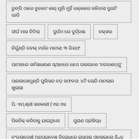
ଡୁଙ୍ଗି ଠାରେ ବୁଲେଟ କାର୍ ମୁହାଁ ମୁହିଁ ଧକ୍କାରେ ଜଳିଗଲା ଦୁଇଟି
ଗାଡି
ଦୀର୍ଘ ମାସ ବିତିଲା
ଦୁର୍ଗମ ରେ ଦୁର୍ଦ୍ଦଶା
ନକ୍ସଲ
ନିର୍ଗୁଣ୍ଡି ଡବଲ୍ ମର୍ଡର ମାମଲା: ୩ ଗିରଫ
ପାଟନାରେ ସର୍ବସାଧାରଣ ସ୍ଥାନରେ ଛେପ ପକାଇଲେ ‘ନଗରଶତ୍ରୁ’
ପାରଳାଖେମୁଣ୍ଡି ପୁଲିସର ବଡ଼ ସଫଳତା: ୪ଟି ଚୋରି ମାମଲାର
ଖୁଲାସା
ପି. ଏମ୍.ଶ୍ରୀ ସରକାରୀ (ଏସ.ଏସ
ପିକନିକ୍‌ କରିବାକୁ ଯାଇଥିଲେ
ପୁରାଣ ପ୍ରସିଦ୍ଧ
ବଂଗଲାଦେଶୀ ଅନୁପ୍ରବେଶ ବିରୋଧରେ ରାସ୍ତାକୁ ଓହ୍ଲାଇଲେ ହିନ୍ଦୁ