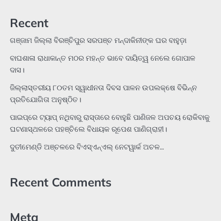
Recent
ଗଞ୍ଜାମ ଜିଲ୍ଲା ବିରଞ୍ଚିପୁର ସରପଞ୍ଚ ମନ୍ଦାକିନୀଙ୍କ ଘର ବାହୁଡ଼ା
ବାଘଶାଳା ରାଧାକାନ୍ତ ମଠର ମହନ୍ତ ଭାବେ ଦାୟିତ୍ୱ ନେଲେ ଗୋପାଳ
ଦାସ।
ଜିଲ୍ଲାସ୍ତରୀୟ ୮୦ତମ ସ୍ୱାଧୀନତା ଦିବସ ପାଳନ ଉପଲକ୍ଷେ ବିଭିନ୍ନ
ପ୍ରତିଯୋଗିତା ଅନୁଷ୍ଠିତ।
ପାଇପ୍‌ରେ ଟ୍ୟାପ୍‌ ନଥିବାରୁ ରାସ୍ତାରେ ବୋହୁଛି ପାଣିଜଳ ଅପଚୟ ରୋକିବାକୁ
ଘଟଣାସ୍ଥଳରେ ପହଞ୍ଚିଲେ ବିଧାୟକ ରୂପେଶ ପାଣିଗ୍ରାହୀ।
ଦୁତୀମେଣ୍ଡି ଅଞ୍ଚଳରେ ବିଏସ୍‌ଏନ୍‌ଏଲ୍‌ ନେଟୱାର୍କ ଅଚଳ…
Recent Comments
Meta