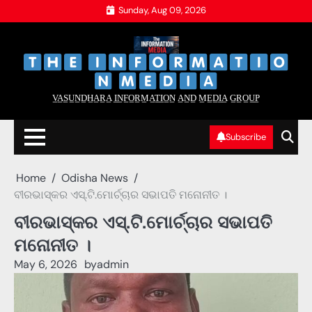
Skip
Sunday, Aug 09, 2026
to
content
‌
‌
V̲A̲S̲U̲N̲D̲H̲A̲R̲A̲ I̲N̲F̲O̲R̲M̲A̲T̲I̲O̲N̲ A̲N̲D̲ M̲E̲D̲I̲A̲ G̲R̲O̲U̲P̲
Subscribe
Home
Odisha News
ବୀରଭାସ୍କର ଏସ୍.ଟି.ମୋର୍ଚ୍ଚାର ସଭାପତି ମନୋନୀତ ।
ବୀରଭାସ୍କର ଏସ୍.ଟି.ମୋର୍ଚ୍ଚାର ସଭାପତି
ମନୋନୀତ ।
May 6, 2026
by
admin