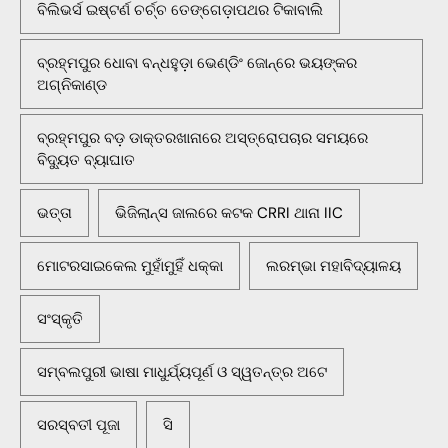
ବିଲିଭର୍ସ ଇଷ୍ଟର୍ଣ ଚର୍ଚ୍ଚ ତେଙ୍ଗେଡ଼ାପଥର ଟିକାବାଲି
ବ୍ରହ୍ମପୁର ଧୋବା ବନ୍ଧହୁଡ଼ା ଭେଣ୍ଡିଂ ଜୋନ୍‌ରେ ଭୟଙ୍କର
ଅଗ୍ନିକାଣ୍ଡ
ବ୍ରହ୍ମପୁର ବଡ଼ ଡାକ୍ତରଖାନାରେ ଅସ୍ତ୍ରୋପଚାର ସମୟରେ
ବିଦ୍ୟୁତ ବ୍ୟାଘାତ
ଭତ୍ତା
ଭିଜିଲାନ୍ସ ଜାଲରେ କଟକ CRRI ଥାନା IIC
ମୋଟରସାଇକେଲ ମୁହାଁମୁହିଁ ଧକ୍କା
ଲରମ୍ଭା ମହାବିଦ୍ୟାଳୟ
ସଂସ୍କୃତି
ସମ୍ବଲପୁରୀ ଭାଷା ମାଧୁର୍ଯ୍ୟପୂର୍ଣ ଓ ସ୍ୱତନ୍ତ୍ର ଅଟେ
ସରସ୍ବତୀ ପୂଜା
ସି