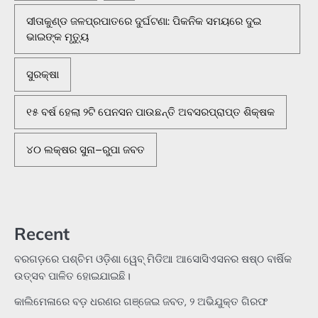
ସୀତାକୁଣ୍ଡ ଜଳପ୍ରପାତରେ ଦୁର୍ଘଟଣା: ପିକନିକ ସମୟରେ ଦୁଇ
ଭାଇଙ୍କ ମୃତ୍ୟୁ
ସୁରକ୍ଷା
୧୫ ବର୍ଷ ହେଲା ୨ଟି ପେନସନ ପାଉଛନ୍ତି ଅବସରପ୍ରାପ୍ତ ଶିକ୍ଷକ
୪୦ ଲକ୍ଷର ସୁନା–ରୁପା ଜବତ
Recent
ବରଗଡ଼ରେ ପଶ୍ଚିମ ଓଡ଼ିଶା ୱେବ୍ ମିଡିଆ ଆସୋସିଏସନର ଷଷ୍ଠ ବାର୍ଷିକ
ଉତ୍ସବ ପାଳିତ ହୋଇଯାଇଛି।
କାଲିମେଳାରେ ବଡ଼ ଧରଣର ଗଞ୍ଜେଇ ଜବତ, ୨ ଅଭିଯୁକ୍ତ ଗିରଫ