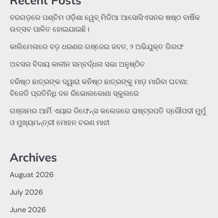
ବରଗଡ଼ରେ ପଶ୍ଚିମ ଓଡ଼ିଶା ୱେବ୍ ମିଡିଆ ଆସୋସିଏସନର ଷଷ୍ଠ ବାର୍ଷିକ
ଉତ୍ସବ ପାଳିତ ହୋଇଯାଇଛି।
କାଲିମେଳାରେ ବଡ଼ ଧରଣର ଗଞ୍ଜେଇ ଜବତ, ୨ ଅଭିଯୁକ୍ତ ଗିରଫ
ଅବସର ବିଦାୟ କାଳୀନ ସମ୍ବର୍ଦ୍ଧନା ସଭା ଅନୁଷ୍ଠିତ
ବରିଷ୍ଠ ଛାତ୍ରଙ୍କ ଦ୍ୱାରା କନିଷ୍ଠ ଛାତ୍ରଙ୍କୁ ମାଡ଼ ମାରିବା ଘଟଣା:
ବିଜେଡି ପ୍ରତିନିଧି ଦଳ ରିଭୋଲକୋଣା ସ୍କୁଲରେ
ଗଞ୍ଜାମର ଆର୍ମି ଏୟାର ଡିଫେନ୍ସ କଲେଜରେ ରାଷ୍ଟ୍ରପତି ଦ୍ରୌପଦୀ ମୁର୍ମୁ
ଓ ମୁଖ୍ୟମନ୍ତ୍ରୀ ମୋହନ ଚରଣ ମାଝୀ
Archives
August 2026
July 2026
June 2026