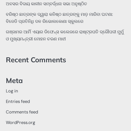
ଅବସର ବିଦାୟ କାଳୀନ ସମ୍ବର୍ଦ୍ଧନା ସଭା ଅନୁଷ୍ଠିତ
ବରିଷ୍ଠ ଛାତ୍ରଙ୍କ ଦ୍ୱାରା କନିଷ୍ଠ ଛାତ୍ରଙ୍କୁ ମାଡ଼ ମାରିବା ଘଟଣା:
ବିଜେଡି ପ୍ରତିନିଧି ଦଳ ରିଭୋଲକୋଣା ସ୍କୁଲରେ
ଗଞ୍ଜାମର ଆର୍ମି ଏୟାର ଡିଫେନ୍ସ କଲେଜରେ ରାଷ୍ଟ୍ରପତି ଦ୍ରୌପଦୀ ମୁର୍ମୁ
ଓ ମୁଖ୍ୟମନ୍ତ୍ରୀ ମୋହନ ଚରଣ ମାଝୀ
Recent Comments
Meta
Log in
Entries feed
Comments feed
WordPress.org