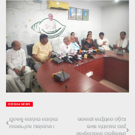
ODISHA NEWS
ଯୁବକକୁ ଗୋଡ଼ାଇ ଗୋଡ଼ାଇ
ସରକାରୀ କାର୍ଯ୍ୟରେ ଓଡ଼ିଆ
Post
ମାରଣାନ୍ତକ ଆକ୍ରମଣ।
ଭାଷା ବ୍ୟବହାର ପାଇଁ
navigation
ସୁବର୍ଣ୍ଣପୁରରେ ପ୍ରଶିକ୍ଷଣ