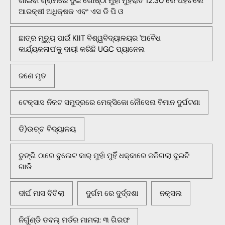
ଗାଇବା ଗ୍ରାମରେ ଦୁଇ ଗୋଷ୍ଠୀ ମୁହାଁ ମୁହିଁରାତି 12.30 ରେ ପହଁଚିଲେ
ଆରକ୍ଷୀ ଅଧିକ୍ଷକ ଏବଂ ଏସ ଡି ପି ଓ
ଛାତ୍ର ମୃତ୍ୟୁ ପାଇଁ KIIT ବିଶ୍ୱବିଦ୍ୟାଳୟର 'ଅବୈଧ
କାର୍ଯ୍ୟକଳାପ'କୁ ଦାୟୀ କରିଛି UGC ପ୍ୟାନେଲ
ଜଣେ ମୃତ
ଟେକ୍ସାସ ନିକଟ ସମୁଦ୍ରରେ ମେକ୍ସିକୋ ନୌସେନା ବିମାନ ଦୁର୍ଘଟଣା
ଡି)ଉଚ୍ଚ ବିଦ୍ୟାଳୟ
ଡୁଙ୍ଗି ଠାରେ ବୁଲେଟ କାର୍ ମୁହାଁ ମୁହିଁ ଧକ୍କାରେ ଜଳିଗଲା ଦୁଇଟି
ଗାଡି
ଦୀର୍ଘ ମାସ ବିତିଲା
ଦୁର୍ଗମ ରେ ଦୁର୍ଦ୍ଦଶା
ନକ୍ସଲ
ନିର୍ଗୁଣ୍ଡି ଡବଲ୍ ମର୍ଡର ମାମଲା: ୩ ଗିରଫ