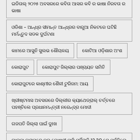
ଇଡିତାଲ୍ ୨୦୨୫ ଅବସରରେ କବିତା ଆସର କବି ର ଭାଷା ନିରବତା ର
ଭାଷା
ଓଡିଶା - ଆନ୍ଧ୍ର ସୀମାନ୍ତ ଆନ୍ଧ୍ରର ବାରୁଆ ନିକଟରେ ଘଟିଛି
ମର୍ମନ୍ତୁଦ ସଡକ ଦୁର୍ଘଟଣା
କାମରେ ଆସୁନି ସୁଲଭ ଶୌଚାଳୟ
କୋଟିଆ ଓଡ଼ିଶାର ଅଂଶ
କୋରାପୁଟ
କୋରାପୁଟ ଜିଲ୍ଲାର ପଞ୍ଚାୟତ ସମିତି
କୋରାପୁଟରେ କାଶ୍ମୀର ଶୈଳୀ ଟୁରିଜମ: ଆୟ
ଖ୍ରୀଷ୍ଟମାସ ଅବସରରେ ଦିଲ୍ଲୀର କ୍ୟାଥେଡ୍ରାଲ୍ ଚର୍ଚ୍ଚରେ
ପହଞ୍ଚିଲେ ପ୍ରଧାନମନ୍ତ୍ରୀ ନରେନ୍ଦ୍ର ମୋଦୀ
ଗଜପତି ଜିଲ୍ଲା ପାଇଁ ଦୁଃଖ