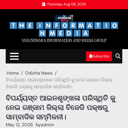
Skip
Thursday, Aug 06, 2026
to
content
‌
‌
V̲A̲S̲U̲N̲D̲H̲A̲R̲A̲ I̲N̲F̲O̲R̲M̲A̲T̲I̲O̲N̲ A̲N̲D̲ M̲E̲D̲I̲A̲ G̲R̲O̲U̲P̲
Subscribe
Home
Odisha News
ବିପର୍ଯ୍ୟସ୍ତ ଆଇନଶୃଙ୍ଖଳା ପରିସ୍ଥିତି କୁ ନେଇ ଗଞ୍ଜାମ ଜିଲ୍ଲା
ବିଜେଡି ପକ୍ଷରୁ ସାମ୍ବାଦିକ ସମ୍ମିଳନୀ।
ବିପର୍ଯ୍ୟସ୍ତ ଆଇନଶୃଙ୍ଖଳା ପରିସ୍ଥିତି କୁ
ନେଇ ଗଞ୍ଜାମ ଜିଲ୍ଲା ବିଜେଡି ପକ୍ଷରୁ
ସାମ୍ବାଦିକ ସମ୍ମିଳନୀ।
May 12, 2026
by
admin