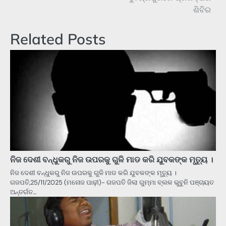
ଶିବିର
Related Posts
ନିଜ ଦେଶୀ ବନ୍ଧୁକରୁ ନିଜ ଉପରକୁ ଗୁଳି ମାଡ କରି ଯୁବକଙ୍କ ମୃତ୍ୟୁ ।
ନିଜ ଦେଶୀ ବନ୍ଧୁକରୁ ନିଜ ଉପରକୁ ଗୁଳି ମାଡ କରି ଯୁବକଙ୍କ ମୃତ୍ୟୁ ।
ଗଜପତି,25/11/2025 (ମନୋଜ ପାଢ଼ୀ)- ଗଜପତି ଜିଲା ଗୁମ୍ମା ବ୍ଲକ ଭୁବୁନି ପଞ୍ଚାୟତ
ଅନ୍ତର୍ଗତ…