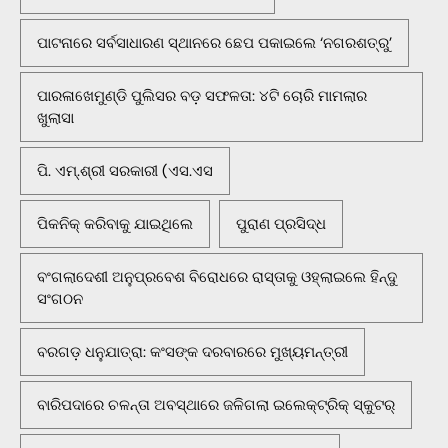
ପାଟନାରେ ସର୍ବସାଧାରଣ ସ୍ଥାନରେ ଛେପ ପକାଇଲେ ‘ନଗରଶତ୍ରୁ’
ପାରଳାଖେମୁଣ୍ଡି ପୁଲିସର ବଡ଼ ସଫଳତା: ୪ଟି ଚୋରି ମାମଲାର
ଖୁଲାସା
ପି. ଏମ୍.ଶ୍ରୀ ସରକାରୀ (ଏସ.ଏସ
ପିକନିକ୍‌ କରିବାକୁ ଯାଇଥିଲେ
ପୁରାଣ ପ୍ରସିଦ୍ଧ
ବଂଗଲାଦେଶୀ ଅନୁପ୍ରବେଶ ବିରୋଧରେ ରାସ୍ତାକୁ ଓହ୍ଲାଇଲେ ହିନ୍ଦୁ
ସଂଗଠନ
ବରଗଡ଼ ଧନୁଯାତ୍ରା: କଂସଙ୍କ ଦରବାରରେ ମୁଖ୍ୟମନ୍ତ୍ରୀ
ବାରିପଦାରେ ଚଳନ୍ତା ଅବସ୍ଥାରେ ଜଳିଗଲା ଇଲେକ୍ଟ୍ରିକ୍ ସ୍କୁଟର୍