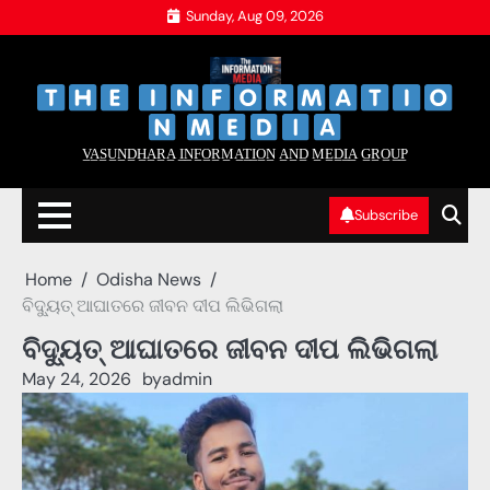
Skip
Sunday, Aug 09, 2026
to
content
‌
‌
V̲A̲S̲U̲N̲D̲H̲A̲R̲A̲ I̲N̲F̲O̲R̲M̲A̲T̲I̲O̲N̲ A̲N̲D̲ M̲E̲D̲I̲A̲ G̲R̲O̲U̲P̲
Subscribe
Home
Odisha News
ବିଦ୍ୟୁତ୍ ଆଘାତରେ ଜୀବନ ଦୀପ ଲିଭିଗଲା
ବିଦ୍ୟୁତ୍ ଆଘାତରେ ଜୀବନ ଦୀପ ଲିଭିଗଲା
May 24, 2026
by
admin