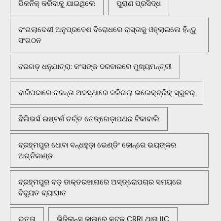
ପିକନିକ୍‌ କରିବାକୁ ଯାଇଥିଲେ
ପୁରାଣ ପ୍ରସିଦ୍ଧ
ବଂଗଲାଦେଶୀ ଅନୁପ୍ରବେଶ ବିରୋଧରେ ରାସ୍ତାକୁ ଓହ୍ଲାଇଲେ ହିନ୍ଦୁ
ସଂଗଠନ
ବରଗଡ଼ ଧନୁଯାତ୍ରା: କଂସଙ୍କ ଦରବାରରେ ମୁଖ୍ୟମନ୍ତ୍ରୀ
ବାରିପଦାରେ ଚଳନ୍ତା ଅବସ୍ଥାରେ ଜଳିଗଲା ଇଲେକ୍ଟ୍ରିକ୍ ସ୍କୁଟର୍
ବିଲିଭର୍ସ ଇଷ୍ଟର୍ଣ ଚର୍ଚ୍ଚ ତେଙ୍ଗେଡ଼ାପଥର ଟିକାବାଲି
ବ୍ରହ୍ମପୁର ଧୋବା ବନ୍ଧହୁଡ଼ା ଭେଣ୍ଡିଂ ଜୋନ୍‌ରେ ଭୟଙ୍କର
ଅଗ୍ନିକାଣ୍ଡ
ବ୍ରହ୍ମପୁର ବଡ଼ ଡାକ୍ତରଖାନାରେ ଅସ୍ତ୍ରୋପଚାର ସମୟରେ
ବିଦ୍ୟୁତ ବ୍ୟାଘାତ
ଭତ୍ତା
ଭିଜିଲାନ୍ସ ଜାଲରେ କଟକ CRRI ଥାନା IIC