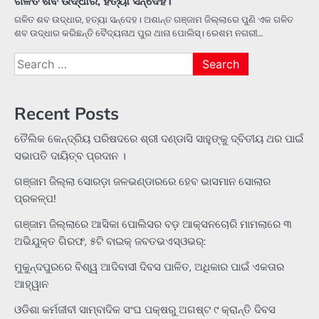
ଗଳିତ ଶବ ଉଦ୍ଧାର, ହତ୍ୟା ସନ୍ଦେହ।
ଗଳିତ ଶବ ଉଦ୍ଧାର, ହତ୍ୟା ସନ୍ଦେହ। ଅଶାନ୍ତ ଗଞ୍ଜାମ ଜିଲ୍ଲାରେ ପୁଣି ଏକ ଗଳିତ
ଶବ ଉଦ୍ଧାର କରିଛନ୍ତି ବୈଦ୍ୟନାଥ ପୁର ଥାନା ପୋଲିସ୍। ରେଶମ ନଗରୀ…
Search
for:
Recent Posts
ତୈଲିକ କେନ୍ଦ୍ରିୟ ପରିଷଦରେ ଶ୍ରୀ ଦଣ୍ଡାସି ସାହୁଙ୍କୁ ଦ୍ବିତୀୟ ଥର ପାଇଁ
ସଭାପତି ଦାୟିତ୍ବ ପ୍ରଦାନ ।
ଗଞ୍ଜାମ ଜିଲ୍ଲା ସୋରଡ଼ା ଜଳଭଣ୍ଡାରରେ ହେବ ଭାସମାନ ସୋଲାର
ପ୍ରକଳ୍ପ!
ଗଞ୍ଜାମ ଜିଲ୍ଲାରେ ଆସିକା ପୋଲିସର ବଡ଼ ଆକ୍ସନଚୋରି ମାମଲାରେ ୩
ଅଭିଯୁକ୍ତ ଗିରଫ, ୫ଟି ବାଇକ୍ ଜବତଭଏସ୍‌ଓଭର୍:
ମୁକୁନ୍ଦପୁରରେ ବିଶ୍ୱ ଆଦିବାସୀ ଦିବସ ପାଳିତ, ଅଧିକାର ପାଇଁ ଏକତାର
ଆହ୍ୱାନ
ଓଡିଶା କର୍ମଜୀବୀ ସାମ୍ବାଦିକ ସଂଘ ପକ୍ଷରୁ ଅଗଷ୍ଟ ୯ କ୍ରାନ୍ତି ଦିବସ