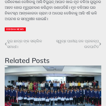
ପରିବେଷଣ ଦେଖିବାକୁ ଆସି ବିଦ୍ୟୁତ୍ ଆଘାତ ଖାଇ ମୃତ ବଳିଆ ଗୁରୁତର
ଆହତ ହୋଇ ମୃତ୍ୟୁବରଣ କରିଥିବା ଜଣାପଡିଛି। ମୃତ ବଳିଆର ଘର
ନିକଟସ୍ଥ ଆଙ୍କୋରଡା ଗ୍ରାମ ଓ ଅପେରା ଦେଖିବାକୁ ଆସି ଏହି ଭଳି
ଅଘଟଣ ର ସମ୍ମୁଖୀନ ହୋଇଛି।
ODISHA NEWS
ଦୁଇ ଛାତ୍ର ଙ୍କ ସଲ୍ଲିଳ
ସ୍ୱଚ୍ଛ ପାନୀୟ ଜଳ ପ୍ରକଳ୍ପ
Post
ସମାଧୀ।
ଉଦଘାଟିତ
navigation
Related Posts