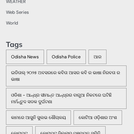
WEATHER
Web Series
World
Tags
Odisha News
Odisha Police
ଆର
ଇଡିତାଲ୍ ୨୦୨୫ ଅବସରରେ କବିତା ଆସର କବି ର ଭାଷା ନିରବତା ର
ଭାଷା
ଓଡିଶା - ଆନ୍ଧ୍ର ସୀମାନ୍ତ ଆନ୍ଧ୍ରର ବାରୁଆ ନିକଟରେ ଘଟିଛି
ମର୍ମନ୍ତୁଦ ସଡକ ଦୁର୍ଘଟଣା
କାମରେ ଆସୁନି ସୁଲଭ ଶୌଚାଳୟ
କୋଟିଆ ଓଡ଼ିଶାର ଅଂଶ
କୋରାପୁଟ
କୋରାପୁଟ ଜିଲ୍ଲାର ପଞ୍ଚାୟତ ସମିତି