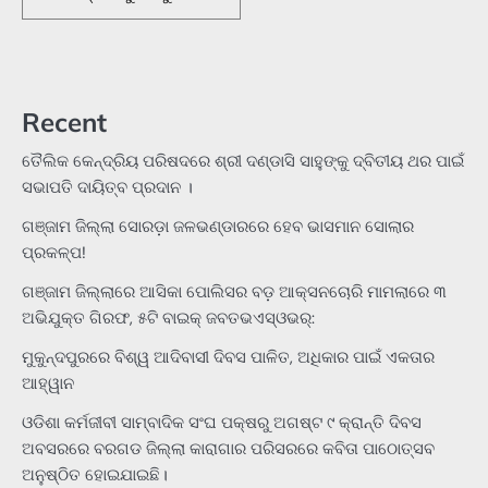
Recent
ତୈଲିକ କେନ୍ଦ୍ରିୟ ପରିଷଦରେ ଶ୍ରୀ ଦଣ୍ଡାସି ସାହୁଙ୍କୁ ଦ୍ବିତୀୟ ଥର ପାଇଁ
ସଭାପତି ଦାୟିତ୍ବ ପ୍ରଦାନ ।
ଗଞ୍ଜାମ ଜିଲ୍ଲା ସୋରଡ଼ା ଜଳଭଣ୍ଡାରରେ ହେବ ଭାସମାନ ସୋଲାର
ପ୍ରକଳ୍ପ!
ଗଞ୍ଜାମ ଜିଲ୍ଲାରେ ଆସିକା ପୋଲିସର ବଡ଼ ଆକ୍ସନଚୋରି ମାମଲାରେ ୩
ଅଭିଯୁକ୍ତ ଗିରଫ, ୫ଟି ବାଇକ୍ ଜବତଭଏସ୍‌ଓଭର୍:
ମୁକୁନ୍ଦପୁରରେ ବିଶ୍ୱ ଆଦିବାସୀ ଦିବସ ପାଳିତ, ଅଧିକାର ପାଇଁ ଏକତାର
ଆହ୍ୱାନ
ଓଡିଶା କର୍ମଜୀବୀ ସାମ୍ବାଦିକ ସଂଘ ପକ୍ଷରୁ ଅଗଷ୍ଟ ୯ କ୍ରାନ୍ତି ଦିବସ
ଅବସରରେ ବରଗଡ ଜିଲ୍ଲା କାରାଗାର ପରିସରରେ କବିତା ପାଠୋତ୍ସବ
ଅନୁଷ୍ଠିତ ହୋଇଯାଇଛି।