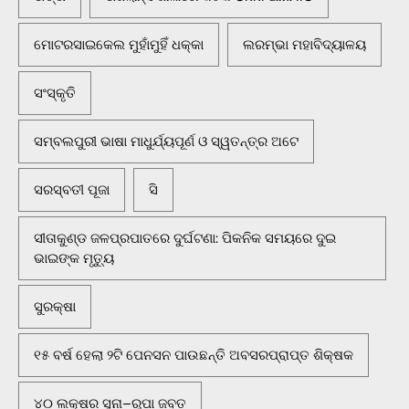
ମୋଟରସାଇକେଲ ମୁହାଁମୁହିଁ ଧକ୍କା
ଲରମ୍ଭା ମହାବିଦ୍ୟାଳୟ
ସଂସ୍କୃତି
ସମ୍ବଲପୁରୀ ଭାଷା ମାଧୁର୍ଯ୍ୟପୂର୍ଣ ଓ ସ୍ୱତନ୍ତ୍ର ଅଟେ
ସରସ୍ବତୀ ପୂଜା
ସି
ସୀତାକୁଣ୍ଡ ଜଳପ୍ରପାତରେ ଦୁର୍ଘଟଣା: ପିକନିକ ସମୟରେ ଦୁଇ
ଭାଇଙ୍କ ମୃତ୍ୟୁ
ସୁରକ୍ଷା
୧୫ ବର୍ଷ ହେଲା ୨ଟି ପେନସନ ପାଉଛନ୍ତି ଅବସରପ୍ରାପ୍ତ ଶିକ୍ଷକ
୪୦ ଲକ୍ଷର ସୁନା–ରୁପା ଜବତ