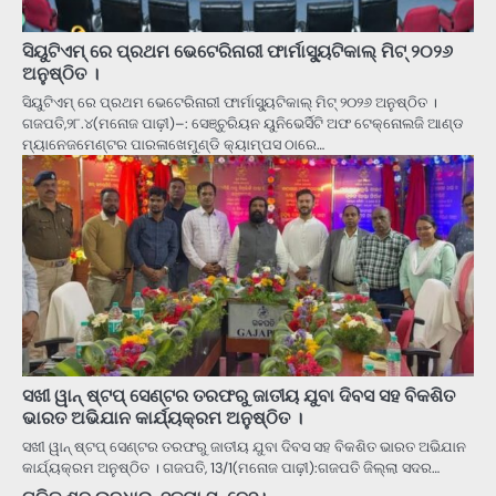
ସିୟୁଟିଏମ୍ ରେ ପ୍ରଥମ ଭେଟେରିନାରୀ ଫାର୍ମାସ୍ୟୁଟିକାଲ୍ ମିଟ୍ ୨୦୨୬
ଅନୁଷ୍ଠିତ ।
ସିୟୁଟିଏମ୍ ରେ ପ୍ରଥମ ଭେଟେରିନାରୀ ଫାର୍ମାସ୍ୟୁଟିକାଲ୍ ମିଟ୍ ୨୦୨୬ ଅନୁଷ୍ଠିତ ।
ଗଜପତି,୨୮.୪(ମନୋଜ ପାଢ଼ୀ)–: ସେଞ୍ଚୁରିୟନ ୟୁନିଭେର୍ସିଟି ଅଫ ଟେକ୍ନୋଲଜି ଆଣ୍ଡ
ମ୍ୟାନେଜମେଣ୍ଟର ପାରଳାଖେମୁଣ୍ଡି କ୍ୟାମ୍ପସ ଠାରେ…
ସଖୀ ୱାନ୍ ଷ୍ଟପ୍ ସେଣ୍ଟର ତରଫରୁ ଜାତୀୟ ଯୁବା ଦିବସ ସହ ବିକଶିତ
ଭାରତ ଅଭିଯାନ କାର୍ଯ୍ୟକ୍ରମ ଅନୁଷ୍ଠିତ ।
ସଖୀ ୱାନ୍ ଷ୍ଟପ୍ ସେଣ୍ଟର ତରଫରୁ ଜାତୀୟ ଯୁବା ଦିବସ ସହ ବିକଶିତ ଭାରତ ଅଭିଯାନ
କାର୍ଯ୍ୟକ୍ରମ ଅନୁଷ୍ଠିତ । ଗଜପତି, 13/1(ମନୋଜ ପାଢ଼ୀ):ଗଜପତି ଜିଲ୍ଲା ସଦର…