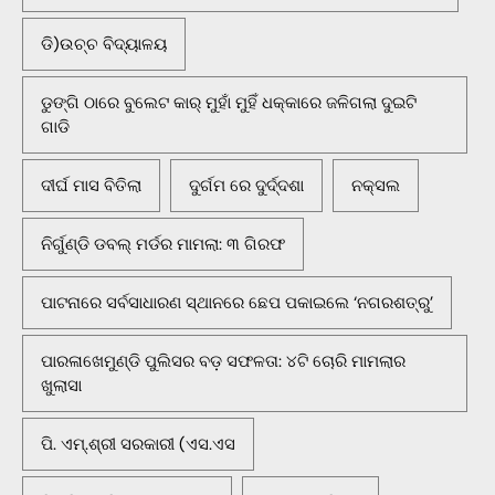
ଡି)ଉଚ୍ଚ ବିଦ୍ୟାଳୟ
ଡୁଙ୍ଗି ଠାରେ ବୁଲେଟ କାର୍ ମୁହାଁ ମୁହିଁ ଧକ୍କାରେ ଜଳିଗଲା ଦୁଇଟି
ଗାଡି
ଦୀର୍ଘ ମାସ ବିତିଲା
ଦୁର୍ଗମ ରେ ଦୁର୍ଦ୍ଦଶା
ନକ୍ସଲ
ନିର୍ଗୁଣ୍ଡି ଡବଲ୍ ମର୍ଡର ମାମଲା: ୩ ଗିରଫ
ପାଟନାରେ ସର୍ବସାଧାରଣ ସ୍ଥାନରେ ଛେପ ପକାଇଲେ ‘ନଗରଶତ୍ରୁ’
ପାରଳାଖେମୁଣ୍ଡି ପୁଲିସର ବଡ଼ ସଫଳତା: ୪ଟି ଚୋରି ମାମଲାର
ଖୁଲାସା
ପି. ଏମ୍.ଶ୍ରୀ ସରକାରୀ (ଏସ.ଏସ