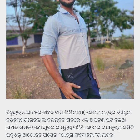
ବିଦ୍ୟୁତ୍ ଆଘାତରେ ଜୀବନ ଦୀପ ଲିଭିଗଲା।( କୈଳାଶ ଚନ୍ଦ୍ର ଚୌଧୁରୀ,
ବ୍ରହ୍ମପୁର)ଗତକାଲି ବିଳମ୍ବିତ ରାତିରେ ଏକ ଅଘଟଣ ଘଟି ବଳିଆ
ନାହାକ ନାମକ ଜଣେ ଯୁବକ ର ମୃତ୍ୟୁ ଘଟିଛି। ସହରର ରାଧାକୃଷ୍ଣ କମିଟି
ପକ୍ଷରୁ ଆୟୋଜିତ ଅପେରା “ଯାତ୍ରା ସିଂହବାହିନୀ “ର ନାଟକ