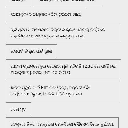
କୋରାପୁଟରେ କାଶ୍ମୀର ଶୈଳୀ ଟୁରିଜମ: ଆୟ
ଖ୍ରୀଷ୍ଟମାସ ଅବସରରେ ଦିଲ୍ଲୀର କ୍ୟାଥେଡ୍ରାଲ୍ ଚର୍ଚ୍ଚରେ
ପହଞ୍ଚିଲେ ପ୍ରଧାନମନ୍ତ୍ରୀ ନରେନ୍ଦ୍ର ମୋଦୀ
ଗଜପତି ଜିଲ୍ଲା ପାଇଁ ଦୁଃଖ
ଗାଇବା ଗ୍ରାମରେ ଦୁଇ ଗୋଷ୍ଠୀ ମୁହାଁ ମୁହିଁରାତି 12.30 ରେ ପହଁଚିଲେ
ଆରକ୍ଷୀ ଅଧିକ୍ଷକ ଏବଂ ଏସ ଡି ପି ଓ
ଛାତ୍ର ମୃତ୍ୟୁ ପାଇଁ KIIT ବିଶ୍ୱବିଦ୍ୟାଳୟର 'ଅବୈଧ
କାର୍ଯ୍ୟକଳାପ'କୁ ଦାୟୀ କରିଛି UGC ପ୍ୟାନେଲ
ଜଣେ ମୃତ
ଟେକ୍ସାସ ନିକଟ ସମୁଦ୍ରରେ ମେକ୍ସିକୋ ନୌସେନା ବିମାନ ଦୁର୍ଘଟଣା