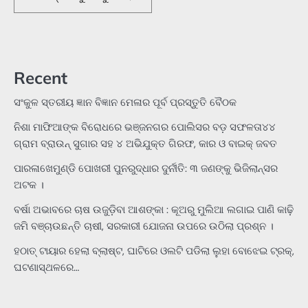
Recent
ସଂକୁଳ ସ୍ତରୀୟ ଜ୍ଞାନ ବିଜ୍ଞାନ ମେଳାର ପୂର୍ବ ପ୍ରସ୍ତୁତି ବୈଠକ
ନିଶା ମାଫିଆଙ୍କ ବିରୋଧରେ ଭଞ୍ଜନଗର ପୋଲିସର ବଡ଼ ସଫଳତା୪୪
ଗ୍ରାମ ବ୍ରାଉନ୍ ସୁଗାର ସହ ୪ ଅଭିଯୁକ୍ତ ଗିରଫ, କାର ଓ ବାଇକ୍ ଜବତ
ପାରଳାଖେମୁଣ୍ଡି ପୋଖରୀ ପୁନରୁଦ୍ଧାର ଦୁର୍ନୀତି: ୩ ଜଣଙ୍କୁ ଭିଜିଲାନ୍ସର
ଅଟକ ।
ବର୍ଷା ଅଭାବରେ ଚାଷ ଉଜୁଡ଼ିବା ଆଶଙ୍କା : କୂଅରୁ ମୁଲିଆ ଲଗାଇ ପାଣି କାଢ଼ି
ଜମି ବଞ୍ଚାଉଛନ୍ତି ଚାଷୀ, ସରକାରୀ ଯୋଜନା ଉପରେ ଉଠିଲା ପ୍ରଶ୍ନ ।
ହଠାତ୍‌ ଟାୟାର ହେଲା ବ୍ଲାଷ୍ଟ, ଘାଟିରେ ଓଲଟି ପଡିଲା ଲୁହା ବୋଝେଇ ଟ୍ରକ୍‌,
ଘଟଣାସ୍ଥଳରେ…