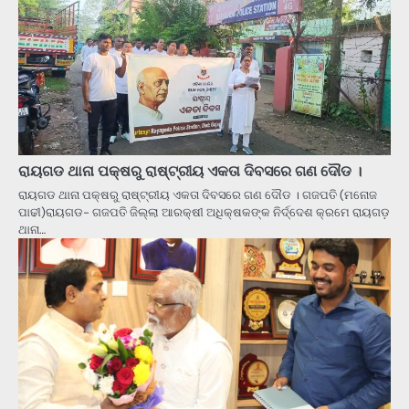
ରାୟଗଡ ଥାନା ପକ୍ଷରୁ ରାଷ୍ଟ୍ରୀୟ ଏକତା ଦିବସରେ ଗଣ ଦୌଡ ।
ରାୟଗଡ ଥାନା ପକ୍ଷରୁ ରାଷ୍ଟ୍ରୀୟ ଏକତା ଦିବସରେ ଗଣ ଦୌଡ । ଗଜପତି (ମନୋଜ
ପାଢୀ)ରାୟଗଡ- ଗଜପତି ଜିଲ୍ଲା ଆରକ୍ଷୀ ଅଧିକ୍ଷକଙ୍କ ନିର୍ଦ୍ଦେଶ କ୍ରମେ ରାୟଗଡ଼
ଥାନା…