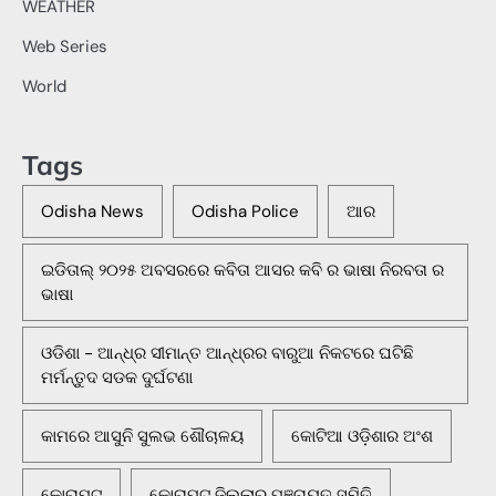
WEATHER
Web Series
World
Tags
Odisha News
Odisha Police
ଆର
ଇଡିତାଲ୍ ୨୦୨୫ ଅବସରରେ କବିତା ଆସର କବି ର ଭାଷା ନିରବତା ର
ଭାଷା
ଓଡିଶା - ଆନ୍ଧ୍ର ସୀମାନ୍ତ ଆନ୍ଧ୍ରର ବାରୁଆ ନିକଟରେ ଘଟିଛି
ମର୍ମନ୍ତୁଦ ସଡକ ଦୁର୍ଘଟଣା
କାମରେ ଆସୁନି ସୁଲଭ ଶୌଚାଳୟ
କୋଟିଆ ଓଡ଼ିଶାର ଅଂଶ
କୋରାପୁଟ
କୋରାପୁଟ ଜିଲ୍ଲାର ପଞ୍ଚାୟତ ସମିତି