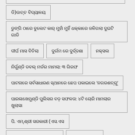
ଡି)ଉଚ୍ଚ ବିଦ୍ୟାଳୟ
ଡୁଙ୍ଗି ଠାରେ ବୁଲେଟ କାର୍ ମୁହାଁ ମୁହିଁ ଧକ୍କାରେ ଜଳିଗଲା ଦୁଇଟି
ଗାଡି
ଦୀର୍ଘ ମାସ ବିତିଲା
ଦୁର୍ଗମ ରେ ଦୁର୍ଦ୍ଦଶା
ନକ୍ସଲ
ନିର୍ଗୁଣ୍ଡି ଡବଲ୍ ମର୍ଡର ମାମଲା: ୩ ଗିରଫ
ପାଟନାରେ ସର୍ବସାଧାରଣ ସ୍ଥାନରେ ଛେପ ପକାଇଲେ ‘ନଗରଶତ୍ରୁ’
ପାରଳାଖେମୁଣ୍ଡି ପୁଲିସର ବଡ଼ ସଫଳତା: ୪ଟି ଚୋରି ମାମଲାର
ଖୁଲାସା
ପି. ଏମ୍.ଶ୍ରୀ ସରକାରୀ (ଏସ.ଏସ