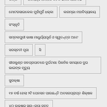
ମୋଟରସାଇକେଲ ମୁହାଁମୁହିଁ ଧକ୍କା
ଲରମ୍ଭା ମହାବିଦ୍ୟାଳୟ
ସଂସ୍କୃତି
ସମ୍ବଲପୁରୀ ଭାଷା ମାଧୁର୍ଯ୍ୟପୂର୍ଣ ଓ ସ୍ୱତନ୍ତ୍ର ଅଟେ
ସରସ୍ବତୀ ପୂଜା
ସି
ସୀତାକୁଣ୍ଡ ଜଳପ୍ରପାତରେ ଦୁର୍ଘଟଣା: ପିକନିକ ସମୟରେ ଦୁଇ
ଭାଇଙ୍କ ମୃତ୍ୟୁ
ସୁରକ୍ଷା
୧୫ ବର୍ଷ ହେଲା ୨ଟି ପେନସନ ପାଉଛନ୍ତି ଅବସରପ୍ରାପ୍ତ ଶିକ୍ଷକ
୪୦ ଲକ୍ଷର ସୁନା–ରୁପା ଜବତ