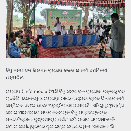
ବିଜୁ ଜନତା ଦଳ ସି ଜୋନ ରାୟଗଡ ବ୍ଲକ ର କର୍ମୀ ସମ୍ମିଳନୀ
ଅନୁଷ୍ଠିତ.
ରାୟଗଡ ( Info media )ଆଜି ବିଜୁ ଜନତା ଦଳ ରାୟଗଡା ପକ୍ଷରୁ ବଡ଼
ଚାନ୍ଦିଲି, ଜେ.କେ.ପୁର, ରାୟଗଡ଼ା ଠାରେ ରାୟଗଡ଼ା ବ୍ଲକ୍ ସି ଜୋନ କର୍ମୀ
ସମ୍ମିଳନୀ ସଫଳ ଭାବେ ଅନୁଷ୍ଠିତ ହୋଇ ଯାଇଛି l ଏହି ଗୁରୁତ୍ୱପୂର୍ଣ୍ଣ
ସଭାର ଆରମ୍ଭରେ ମହାନ ଜନନାୟକ ବିଜୁ ପଟ୍ଟନାୟକଙ୍କ
ଫଟୋଚିତ୍ରରେ ପୁଷ୍ପମାଳ୍ୟ ଅର୍ପଣ କରି ଗଭୀର ଶ୍ରଦ୍ଧାଞ୍ଜଳି
ଜଣାଇ କାର୍ଯ୍ୟକ୍ରମର ଶୁଭାରମ୍ଭ କରାଯାଇଥିଲା।ଏହାପରେ ‘ସି’