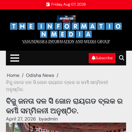
Skip
Friday, Aug 07, 2026
to
content
‌
‌
V̲A̲S̲U̲N̲D̲H̲A̲R̲A̲ I̲N̲F̲O̲R̲M̲A̲T̲I̲O̲N̲ A̲N̲D̲ M̲E̲D̲I̲A̲ G̲R̲O̲U̲P̲
Subscribe
Home
Odisha News
ବିଜୁ ଜନତା ଦଳ ସି ଜୋନ ରାୟଗଡ ବ୍ଲକ ର କର୍ମୀ ସମ୍ମିଳନୀ
ଅନୁଷ୍ଠିତ.
ବିଜୁ ଜନତା ଦଳ ସି ଜୋନ ରାୟଗଡ ବ୍ଲକ ର
କର୍ମୀ ସମ୍ମିଳନୀ ଅନୁଷ୍ଠିତ.
April 27, 2026
by
admin