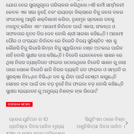
ଯୋଗ ଦେଇ ସୁଚାରୁରୂପେ ପରିଚାଳନା କରିଥିଲେ।ଏହି କର୍ମୀ ସମ୍ମିଳନୀ
କେବଳ ଏକ ସଭା ନୁହେଁ, ବରଂ ରାୟଗଡ଼ା ଜିଲ୍ଲାରେ ବିଜୁ ଜନତା ଦଳର
ସଂଗଠନକୁ ଆହୁରି ଶକ୍ତିଶାଳୀ କରିବା, ତୃଣମୂଳ ସ୍ତରରେ ଦଳକୁ
ମଜବୁତ୍ କରିବା ଏବଂ ଆଗାମୀ ନିର୍ବାଚନ ପାଇଁ ଏକତା, ସଂକଳ୍ପ ଓ
ସଫଳତାର ନୂତନ ଦିଗ ଦେବ ବୋଲି ଶ୍ରୀ ସାରକା କହିଛନ୍ତି l ଆଗାମୀ
ପୌର ଓ ପଂଚାୟତ ନିର୍ବାଚନ ରେ ବିଜେଡି ବିଜୟ ସୁନିଶ୍ଚିତ ଏହା କୁ
କୌଣସି ବିଜୁ ଲିଗାସି କିମ୍ବା ବିଜୁ ସ୍ୱାଭିମାନ ମଞ୍ଚ ଅଟକାଇ ପାରିବ
ନାହିଁ ବୋଲି ସୁଧୀର ଦାସ କହିଛନ୍ତି l ବିଜେଡି ଯେତେବେଳେ ସାଶନ ରେ
ଥିଲା ନିଜର ବ୍ୟକ୍ତିଗତ ଫାଇଦା ଉଠାଉଥିଲେ ବିଜେଡି ସାଶନ ରୁ ଗଲା
ପରେ ଲୋକେ ବିଜେଡି ଛାଡି ନିଜର ବ୍ୟକ୍ତି ଗତ ଫାଇଦା ଓ ସମ୍ପତି ର
ସୁରକ୍ଷା ନିମନ୍ତେ ବିଭିନ୍ନ ଦଳ କୁ ଯିବା ପାଇଁ ଚେଷ୍ଟା କରୁଛନ୍ତି
ସେମାନ ଙ୍କ ପାଇଁ ଦଳ ବଡ଼ ନୁହେଁ ନିଜ ଫାଇଦା ବଡ଼ ବୋଲି କହିଛନ୍ତି
ସୁଧୀର lରାୟଗଡାl ରୁ ଅମୁଲ୍ୟ ନିଶଙ୍କ ଙ୍କ ରିପୋର୍ଟ
ODISHA NEWS
ପ୍ରେସ ୟୁନିଅନ ର 10
ସିୟୁଟିଏମ ଠାରେ ବିଶ୍ବ
Post
ପ୍ରତିଷ୍ଠା ଦିବସ ପାଳିତ ମୂଲ୍ୟ
ପଶୁଚିକିତ୍ସା ଦିବସ ପାଳିତ ।
navigation
ହୀନ ଓ ଶସ୍ତା ଖବର ପରିବେଷଣ