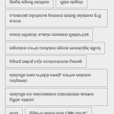
ପିକନିକ୍‌ କରିବାକୁ ଯାଇଥିଲେ
ପୁରାଣ ପ୍ରସିଦ୍ଧ
ବଂଗଲାଦେଶୀ ଅନୁପ୍ରବେଶ ବିରୋଧରେ ରାସ୍ତାକୁ ଓହ୍ଲାଇଲେ ହିନ୍ଦୁ
ସଂଗଠନ
ବରଗଡ଼ ଧନୁଯାତ୍ରା: କଂସଙ୍କ ଦରବାରରେ ମୁଖ୍ୟମନ୍ତ୍ରୀ
ବାରିପଦାରେ ଚଳନ୍ତା ଅବସ୍ଥାରେ ଜଳିଗଲା ଇଲେକ୍ଟ୍ରିକ୍ ସ୍କୁଟର୍
ବିଲିଭର୍ସ ଇଷ୍ଟର୍ଣ ଚର୍ଚ୍ଚ ତେଙ୍ଗେଡ଼ାପଥର ଟିକାବାଲି
ବ୍ରହ୍ମପୁର ଧୋବା ବନ୍ଧହୁଡ଼ା ଭେଣ୍ଡିଂ ଜୋନ୍‌ରେ ଭୟଙ୍କର
ଅଗ୍ନିକାଣ୍ଡ
ବ୍ରହ୍ମପୁର ବଡ଼ ଡାକ୍ତରଖାନାରେ ଅସ୍ତ୍ରୋପଚାର ସମୟରେ
ବିଦ୍ୟୁତ ବ୍ୟାଘାତ
ଭତ୍ତା
ଭିଜିଲାନ୍ସ ଜାଲରେ କଟକ CRRI ଥାନା IIC