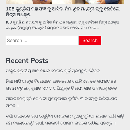
108 କୁଣ୍ଡିୟ ମହାଯଂଜ୍ଞ କୁ ଆସିବା ନିମନ୍ତେ ମନ୍ତ୍ରୀ ଙ୍କୁ ଭେଟିଲେ
ମିଟ୍ସ ଅଧକ୍ଷ
108 କୁଣ୍ଡିୟ ମହାଯଂଜ୍ଞ କୁ ଆସିବା ନିମନ୍ତେ ମନ୍ତ୍ରୀ ଙ୍କୁ ଭେଟିଲେ ମିଟ୍ସ ଅଧକ୍ଷ
ରାୟଗଡ(ଅମୁଲ୍ୟ ନିଶଙ୍କ ) ରାୟଗଡ ଜି ସି ଡି ଖେଳପଡ଼ିଆ ଠାରେ…
Search
for:
Recent Posts
ସଂକୁଳ ସ୍ତରୀୟ ଜ୍ଞାନ ବିଜ୍ଞାନ ମେଳାର ପୂର୍ବ ପ୍ରସ୍ତୁତି ବୈଠକ
ନିଶା ମାଫିଆଙ୍କ ବିରୋଧରେ ଭଞ୍ଜନଗର ପୋଲିସର ବଡ଼ ସଫଳତା୪୪
ଗ୍ରାମ ବ୍ରାଉନ୍ ସୁଗାର ସହ ୪ ଅଭିଯୁକ୍ତ ଗିରଫ, କାର ଓ ବାଇକ୍ ଜବତ
ପାରଳାଖେମୁଣ୍ଡି ପୋଖରୀ ପୁନରୁଦ୍ଧାର ଦୁର୍ନୀତି: ୩ ଜଣଙ୍କୁ ଭିଜିଲାନ୍ସର
ଅଟକ ।
ବର୍ଷା ଅଭାବରେ ଚାଷ ଉଜୁଡ଼ିବା ଆଶଙ୍କା : କୂଅରୁ ମୁଲିଆ ଲଗାଇ ପାଣି କାଢ଼ି
ଜମି ବଞ୍ଚାଉଛନ୍ତି ଚାଷୀ, ସରକାରୀ ଯୋଜନା ଉପରେ ଉଠିଲା ପ୍ରଶ୍ନ ।