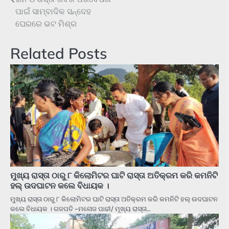
ପାଇଁ ସାମ୍ବାଦିକ ସନ୍ଦେହ
ଘେରରେ ଭଟ ମିଶ୍ର
Related Posts
ମୁଖ୍ୟ ରାସ୍ତା ଠାରୁ ୮ କିଲୋମିଟର ଘାଟି ରାସ୍ତା ଅତିକ୍ରମ କରି କମନିଟି
ହଲ୍ ଉଦଘାଟନ କଲେ ବିଧାୟକ ।
ମୁଖ୍ୟ ରାସ୍ତା ଠାରୁ ୮ କିଲୋମିଟର ଘାଟି ରାସ୍ତା ଅତିକ୍ରମ କରି କମନିଟି ହଲ୍ ଉଦଘାଟନ
କଲେ ବିଧାୟକ । ଗଜପତି -ମନୋଜ ପାଢୀ/ ମୂଖ୍ୟ ରାସ୍ତା…