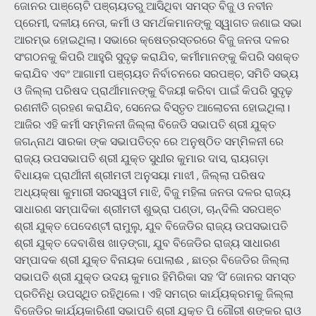
ଜୋନର ପାଞ୍ଚୋଟି ପଞ୍ଚାୟତରୁ ଆସିଥିବା ସମସ୍ତ ବିଜୁ ଓ ନବୀନ
ପ୍ରେମୀ, ଦଳୀୟ ନେତା, କର୍ମୀ ଓ ସମର୍ଥକମାନଙ୍କୁ ସ୍ୱାଗତ ଜଣାଇ ସଭା
ଆରମ୍ଭ ହୋଇଥିଲା। ସଭାରେ କ୍ଷେତ୍ରସ୍ତରରେ ବିଜୁ ଜନତା ଦଳର
ସଂଗଠନକୁ କିପରି ଆହୁରି ସୁଦୃଢ଼ କରାଯିବ, କର୍ମୀମାନଙ୍କୁ କିପରି ସଶକ୍ତ
କରାଯିବ ଏବଂ ଆଗାମୀ ପଞ୍ଚାୟତ ନିର୍ବାଚନରେ ସରପଞ୍ଚ, ସମିତି ସଭ୍ୟ
ଓ ଜିଲ୍ଲା ପରିଷଦ ପ୍ରାର୍ଥୀମାନଙ୍କୁ ବିଜୟୀ କରିବା ପାଇଁ କିପରି ସୁଦୃଢ଼
ରଣନୀତି ଗ୍ରହଣ କରାଯିବ, ସେନେଇ ବିସ୍ତୃତ ଆଲୋଚନା ହୋଇଥିଲା।
ଆଜିର ଏହି କର୍ମୀ ସମ୍ମିଳନୀ ଜିଲ୍ଲା ବିଜେଡି ସଭାପତି ଶ୍ରୀ ଯୁକ୍ତ
ଜଗନ୍ନାଥ ସାରକା ଙ୍କ ସଭାପତିତ୍ବ ରେ ଅନୁଷ୍ଠିତ ସମ୍ମିଳନୀ ରେ
ରାଜ୍ୟ ଉପସଭାପତି ଶ୍ରୀ ଯୁକ୍ତ ସୁଧୀର କୁମାର ଦାସ, ରାୟଗଡ଼ା
ବିଧାୟକ ପ୍ରାର୍ଥୀନୀ ଶ୍ରୀମତୀ ଅନୁସୟା ମାଝୀ , ଜିଲ୍ଲା ପରିଷଦ
ଅଧ୍ୟକ୍ଷା କୁମାରୀ ସରସ୍ୱତୀ ମାଝି, ବିଜୁ ମହିଳା ଜନତା ଦଳର ରାଜ୍ୟ
ସାଧାରଣ ସମ୍ପାଦିକା ଶ୍ରୀମତୀ ଶୁଭ୍ରା ପଣ୍ଡା, ଚାନ୍ଦିଲି ସରପଞ୍ଚ
ଶ୍ରୀ ଯୁକ୍ତ ପେଦେଣ୍ଟୀ ରାମୁଲୁ, ଯୁବ ବିଜେଡିର ରାଜ୍ୟ ଉପସଭାପତି
ଶ୍ରୀ ଯୁକ୍ତ ଦେବାଶିଷ ଖାଡ଼ଙ୍ଗା, ଯୁବ ବିଜେଡିର ରାଜ୍ୟ ସାଧାରଣ
ସମ୍ପାଦକ ଶ୍ରୀ ଯୁକ୍ତ ବିନାୟକ ପୋଲାଈ , ଛାତ୍ର ବିଜେଡିର ଜିଲ୍ଲା
ସଭାପତି ଶ୍ରୀ ଯୁକ୍ତ ଉଦୟ କୁମାର ହିମିରିକା ସହ ‘ସି’ ଜୋନର ସମସ୍ତ
ପ୍ରତିନିଧି ଉପସ୍ଥିତ ରହିଥିଲେ। ଏହି ସମଗ୍ର କାର୍ଯ୍ୟକ୍ରମକୁ ଜିଲ୍ଲା
ବିଜେଡିର କାର୍ଯ୍ୟକାରିଣୀ ସଭାପତି ଶ୍ରୀ ଯୁକ୍ତ ପି ଗୌରୀ ଶଙ୍କର ରାଓ