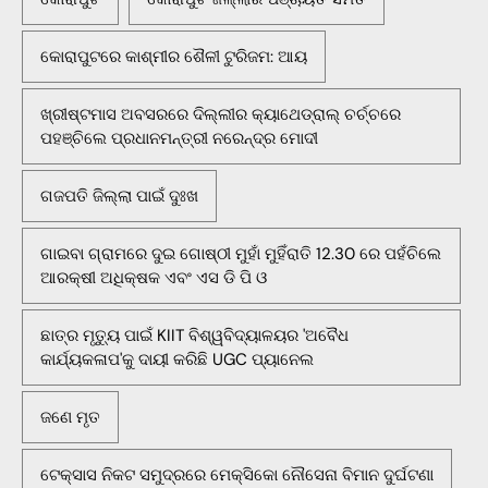
କୋରାପୁଟରେ କାଶ୍ମୀର ଶୈଳୀ ଟୁରିଜମ: ଆୟ
ଖ୍ରୀଷ୍ଟମାସ ଅବସରରେ ଦିଲ୍ଲୀର କ୍ୟାଥେଡ୍ରାଲ୍ ଚର୍ଚ୍ଚରେ
ପହଞ୍ଚିଲେ ପ୍ରଧାନମନ୍ତ୍ରୀ ନରେନ୍ଦ୍ର ମୋଦୀ
ଗଜପତି ଜିଲ୍ଲା ପାଇଁ ଦୁଃଖ
ଗାଇବା ଗ୍ରାମରେ ଦୁଇ ଗୋଷ୍ଠୀ ମୁହାଁ ମୁହିଁରାତି 12.30 ରେ ପହଁଚିଲେ
ଆରକ୍ଷୀ ଅଧିକ୍ଷକ ଏବଂ ଏସ ଡି ପି ଓ
ଛାତ୍ର ମୃତ୍ୟୁ ପାଇଁ KIIT ବିଶ୍ୱବିଦ୍ୟାଳୟର 'ଅବୈଧ
କାର୍ଯ୍ୟକଳାପ'କୁ ଦାୟୀ କରିଛି UGC ପ୍ୟାନେଲ
ଜଣେ ମୃତ
ଟେକ୍ସାସ ନିକଟ ସମୁଦ୍ରରେ ମେକ୍ସିକୋ ନୌସେନା ବିମାନ ଦୁର୍ଘଟଣା