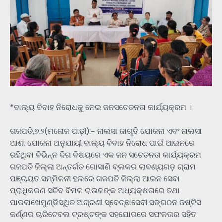
*ବାଲ୍ୟ ବିବାହ ନିରୋଧକୁ ନେଇ ଜନସଚେତନତା କାର୍ଯ୍ୟକ୍ରମ ।
ଗଜପତି,୭.୨(ମନୋଜ ପାଢ଼ୀ):- ନାଲସା ଜାଗୃତି ଯୋଜନା ଏବଂ ନାଲସା
ଆଶା ଯୋଜନା ଅନୁଯାୟୀ ବାଲ୍ୟ ବିବାହ ନିରୋଧ ପାଇଁ ଆଇନରେ
ରହିଥିବା ବିଭିନ୍ନ ଦିଗ ବିଷୟରେ ଏକ ଜନ ସଚେତନତା କାର୍ଯ୍ୟକ୍ରମ
ଗଜପତି ଜିଲ୍ଲା ଅନ୍ତର୍ଗତ ଗୋସାଣି ବ୍ଲକର ଲାବଣ୍ୟଗଡ଼ ଗ୍ରାମ
ପଞ୍ଚାୟତ ସମ୍ମିଳନୀ ହଲରେ ଗଜପତି ଜିଲ୍ଲା ଆଇନ ସେବା
ପ୍ରାଧିକରଣ ସଚିବ ବିମଳ ରାଉଳଙ୍କ ଅଧ୍ୟକ୍ଷତାରେ ତଥା
ପାରଳାଖେମୁଣ୍ଡିସ୍ଥିତ ଅଗ୍ରଣୀ ସ୍ବେଚ୍ଛାସେବୀ ସଙ୍ଗଠନ ଜଷ୍ଟିସ
କର୍ଣ୍ଣର ଚାରିଟେବଲ ଟ୍ରଷ୍ଟଙ୍କ ସହଯୋଗରେ ସଫଳତାର ସହିତ