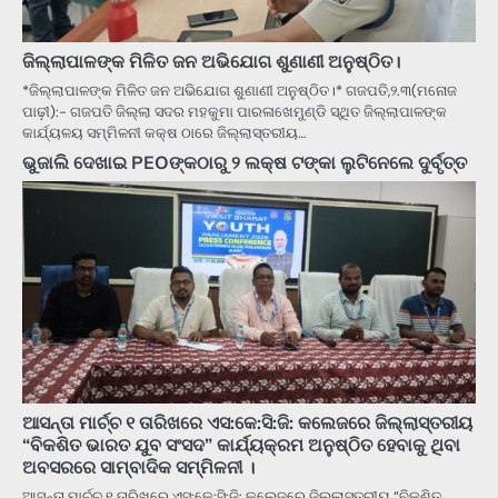
ଜିଲ୍ଲାପାଳଙ୍କ ମିଳିତ ଜନ ଅଭିଯୋଗ ଶୁଣାଣୀ ଅନୁଷ୍ଠିତ।
*ଜିଲ୍ଲାପାଳଙ୍କ ମିଳିତ ଜନ ଅଭିଯୋଗ ଶୁଣାଣୀ ଅନୁଷ୍ଠିତ।* ଗଜପତି,୨.୩(ମନୋଜ
ପାଢ଼ୀ):- ଗଜପତି ଜିଲ୍ଲା ସଦର ମହକୁମା ପାରଳାଖେମୁଣ୍ଡି ସ୍ଥିତ ଜିଲ୍ଲାପାଳଙ୍କ
କାର୍ଯ୍ୟଳୟ ସମ୍ମିଳନୀ କକ୍ଷ ଠାରେ ଜିଲ୍ଲାସ୍ତରୀୟ…
ଭୁଜାଲି ଦେଖାଇ PEOଙ୍କଠାରୁ ୨ ଲକ୍ଷ ଟଙ୍କା ଲୁଟିନେଲେ ଦୁର୍ବୃତ୍ତ
ଆସନ୍ତା ମାର୍ଚ୍ଚ ୧ ତାରିଖରେ ଏସ:କେ:ସି:ଜି: କଲେଜରେ ଜିଲ୍ଲାସ୍ତରୀୟ
“ବିକଶିତ ଭାରତ ଯୁବ ସଂସଦ” କାର୍ଯ୍ୟକ୍ରମ ଅନୁଷ୍ଠିତ ହେବାକୁ ଥିବା
ଅବସରରେ ସାମ୍ବାଦିକ ସମ୍ମିଳନୀ ।
ଆସନ୍ତା ମାର୍ଚ୍ଚ ୧ ତାରିଖରେ ଏସ:କେ:ସି:ଜି: କଲେଜରେ ଜିଲ୍ଲାସ୍ତରୀୟ “ବିକଶିତ