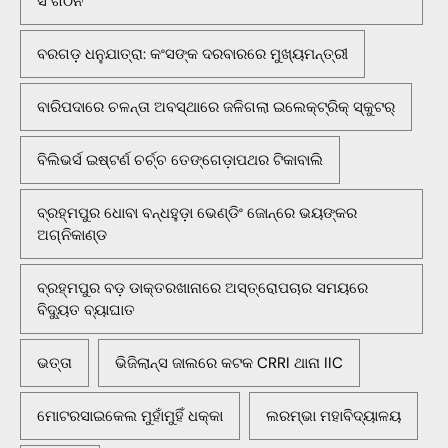
ସଂଗଠନ
ବରଗଡ଼ ଧନୁଯାତ୍ରା: କଂସଙ୍କ ଦରବାରରେ ମୁଖ୍ୟମନ୍ତ୍ରୀ
ବାରିପଦାରେ ଚଳନ୍ତା ଅବସ୍ଥାରେ ଜଳିଗଲା ଇଲେକ୍ଟ୍ରିକ୍ ସ୍କୁଟର୍
ବିଲିଭର୍ସ ଇଷ୍ଟର୍ଣ ଚର୍ଚ୍ଚ ତେଙ୍ଗେଡ଼ାପଥର ଟିକାବାଲି
ବ୍ରହ୍ମପୁର ଧୋବା ବନ୍ଧହୁଡ଼ା ଭେଣ୍ଡିଂ ଜୋନ୍‌ରେ ଭୟଙ୍କର
ଅଗ୍ନିକାଣ୍ଡ
ବ୍ରହ୍ମପୁର ବଡ଼ ଡାକ୍ତରଖାନାରେ ଅସ୍ତ୍ରୋପଚାର ସମୟରେ
ବିଦ୍ୟୁତ ବ୍ୟାଘାତ
ଭତ୍ତା
ଭିଜିଲାନ୍ସ ଜାଲରେ କଟକ CRRI ଥାନା IIC
ମୋଟରସାଇକେଲ ମୁହାଁମୁହିଁ ଧକ୍କା
ଲରମ୍ଭା ମହାବିଦ୍ୟାଳୟ