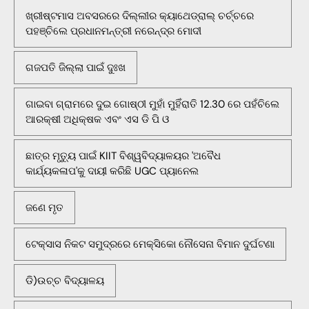
ଖ୍ରୀଷ୍ଟମାସ ଅବସରରେ ଦିଲ୍ଲୀର କ୍ୟାଥେଡ୍ରାଲ୍ ଚର୍ଚ୍ଚରେ
ପହଞ୍ଚିଲେ ପ୍ରଧାନମନ୍ତ୍ରୀ ନରେନ୍ଦ୍ର ମୋଦୀ
ଗଜପତି ଜିଲ୍ଲା ପାଇଁ ଦୁଃଖ
ଗାଇବା ଗ୍ରାମରେ ଦୁଇ ଗୋଷ୍ଠୀ ମୁହାଁ ମୁହିଁରାତି 12.30 ରେ ପହଁଚିଲେ
ଆରକ୍ଷୀ ଅଧିକ୍ଷକ ଏବଂ ଏସ ଡି ପି ଓ
ଛାତ୍ର ମୃତ୍ୟୁ ପାଇଁ KIIT ବିଶ୍ୱବିଦ୍ୟାଳୟର 'ଅବୈଧ
କାର୍ଯ୍ୟକଳାପ'କୁ ଦାୟୀ କରିଛି UGC ପ୍ୟାନେଲ
ଜଣେ ମୃତ
ଟେକ୍ସାସ ନିକଟ ସମୁଦ୍ରରେ ମେକ୍ସିକୋ ନୌସେନା ବିମାନ ଦୁର୍ଘଟଣା
ଡି)ଉଚ୍ଚ ବିଦ୍ୟାଳୟ