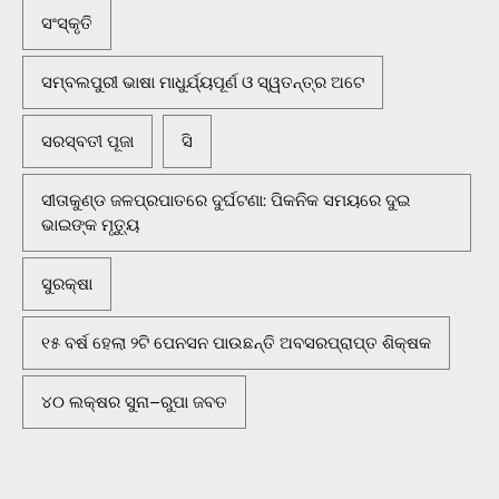
ସଂସ୍କୃତି
ସମ୍ବଲପୁରୀ ଭାଷା ମାଧୁର୍ଯ୍ୟପୂର୍ଣ ଓ ସ୍ୱତନ୍ତ୍ର ଅଟେ
ସରସ୍ବତୀ ପୂଜା
ସି
ସୀତାକୁଣ୍ଡ ଜଳପ୍ରପାତରେ ଦୁର୍ଘଟଣା: ପିକନିକ ସମୟରେ ଦୁଇ
ଭାଇଙ୍କ ମୃତ୍ୟୁ
ସୁରକ୍ଷା
୧୫ ବର୍ଷ ହେଲା ୨ଟି ପେନସନ ପାଉଛନ୍ତି ଅବସରପ୍ରାପ୍ତ ଶିକ୍ଷକ
୪୦ ଲକ୍ଷର ସୁନା–ରୁପା ଜବତ