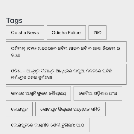
Tags
Odisha News
Odisha Police
ଆର
ଇଡିତାଲ୍ ୨୦୨୫ ଅବସରରେ କବିତା ଆସର କବି ର ଭାଷା ନିରବତା ର
ଭାଷା
ଓଡିଶା - ଆନ୍ଧ୍ର ସୀମାନ୍ତ ଆନ୍ଧ୍ରର ବାରୁଆ ନିକଟରେ ଘଟିଛି
ମର୍ମନ୍ତୁଦ ସଡକ ଦୁର୍ଘଟଣା
କାମରେ ଆସୁନି ସୁଲଭ ଶୌଚାଳୟ
କୋଟିଆ ଓଡ଼ିଶାର ଅଂଶ
କୋରାପୁଟ
କୋରାପୁଟ ଜିଲ୍ଲାର ପଞ୍ଚାୟତ ସମିତି
କୋରାପୁଟରେ କାଶ୍ମୀର ଶୈଳୀ ଟୁରିଜମ: ଆୟ