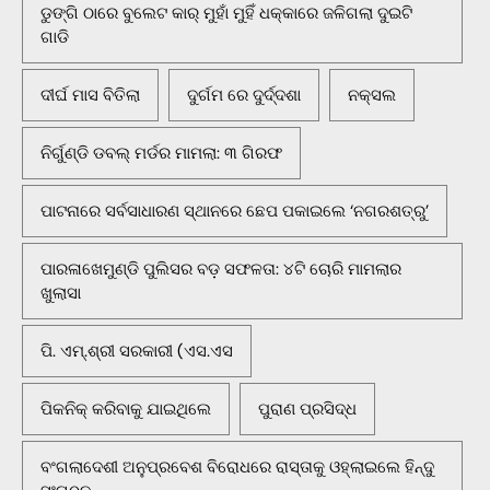
ଡୁଙ୍ଗି ଠାରେ ବୁଲେଟ କାର୍ ମୁହାଁ ମୁହିଁ ଧକ୍କାରେ ଜଳିଗଲା ଦୁଇଟି
ଗାଡି
ଦୀର୍ଘ ମାସ ବିତିଲା
ଦୁର୍ଗମ ରେ ଦୁର୍ଦ୍ଦଶା
ନକ୍ସଲ
ନିର୍ଗୁଣ୍ଡି ଡବଲ୍ ମର୍ଡର ମାମଲା: ୩ ଗିରଫ
ପାଟନାରେ ସର୍ବସାଧାରଣ ସ୍ଥାନରେ ଛେପ ପକାଇଲେ ‘ନଗରଶତ୍ରୁ’
ପାରଳାଖେମୁଣ୍ଡି ପୁଲିସର ବଡ଼ ସଫଳତା: ୪ଟି ଚୋରି ମାମଲାର
ଖୁଲାସା
ପି. ଏମ୍.ଶ୍ରୀ ସରକାରୀ (ଏସ.ଏସ
ପିକନିକ୍‌ କରିବାକୁ ଯାଇଥିଲେ
ପୁରାଣ ପ୍ରସିଦ୍ଧ
ବଂଗଲାଦେଶୀ ଅନୁପ୍ରବେଶ ବିରୋଧରେ ରାସ୍ତାକୁ ଓହ୍ଲାଇଲେ ହିନ୍ଦୁ