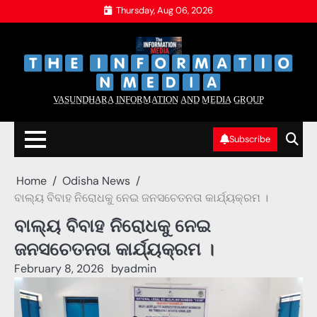
Skip
Thursday, Aug 06, 2026
to
content
‌
‌
V̲A̲S̲U̲N̲D̲H̲A̲R̲A̲ I̲N̲F̲O̲R̲M̲A̲T̲I̲O̲N̲ A̲N̲D̲ M̲E̲D̲I̲A̲ G̲R̲O̲U̲P̲
Subscribe
Home
Odisha News
ବାଲ୍ୟ ବିବାହ ନିରୋଧକୁ ନେଇ ଜନସଚେତନତା କାର୍ଯ୍ୟକ୍ରମ ।
ବାଲ୍ୟ ବିବାହ ନିରୋଧକୁ ନେଇ
ଜନସଚେତନତା କାର୍ଯ୍ୟକ୍ରମ ।
February 8, 2026
by
admin