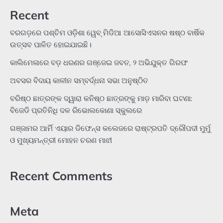
Recent
ବରଗଡ଼ରେ ପଶ୍ଚିମ ଓଡ଼ିଶା ୱେବ୍ ମିଡିଆ ଆସୋସିଏସନର ଷଷ୍ଠ ବାର୍ଷିକ
ଉତ୍ସବ ପାଳିତ ହୋଇଯାଇଛି।
କାଲିମେଳାରେ ବଡ଼ ଧରଣର ଗଞ୍ଜେଇ ଜବତ, ୨ ଅଭିଯୁକ୍ତ ଗିରଫ
ଅବସର ବିଦାୟ କାଳୀନ ସମ୍ବର୍ଦ୍ଧନା ସଭା ଅନୁଷ୍ଠିତ
ବରିଷ୍ଠ ଛାତ୍ରଙ୍କ ଦ୍ୱାରା କନିଷ୍ଠ ଛାତ୍ରଙ୍କୁ ମାଡ଼ ମାରିବା ଘଟଣା:
ବିଜେଡି ପ୍ରତିନିଧି ଦଳ ରିଭୋଲକୋଣା ସ୍କୁଲରେ
ଗଞ୍ଜାମର ଆର୍ମି ଏୟାର ଡିଫେନ୍ସ କଲେଜରେ ରାଷ୍ଟ୍ରପତି ଦ୍ରୌପଦୀ ମୁର୍ମୁ
ଓ ମୁଖ୍ୟମନ୍ତ୍ରୀ ମୋହନ ଚରଣ ମାଝୀ
Recent Comments
Meta