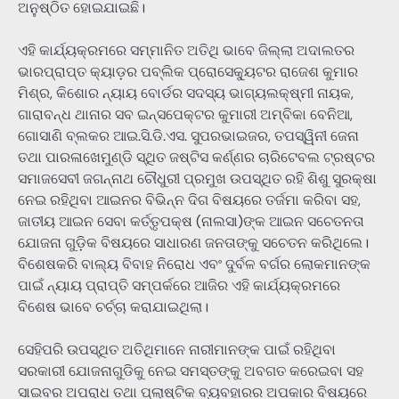
ଅନୁଷ୍ଠିତ ହୋଇଯାଇଛି।
ଏହି କାର୍ଯ୍ୟକ୍ରମରେ ସମ୍ମାନିତ ଅତିଥି ଭାବେ ଜିଲ୍ଲା ଅଦାଲତର
ଭାରପ୍ରାପ୍ତ କ୍ୟାଡ଼ର ପବ୍ଲିକ ପ୍ରୋସେକ୍ୟୁଟର ରାଜେଶ କୁମାର
ମିଶ୍ର, କିଶୋର ନ୍ୟାୟ ବୋର୍ଡର ସଦସ୍ୟ ଭାଗ୍ୟଲକ୍ଷ୍ମୀ ନାୟକ,
ଗାରାବନ୍ଧ ଥାନାର ସବ ଇନ୍ସପେକ୍ଟର କୁମାରୀ ଅମ୍ବିକା ବେନିଆ,
ଗୋସାଣି ବ୍ଲକର ଆଇ.ସି.ଡି.ଏସ. ସୁପରଭାଇଜର, ତପସ୍ୱିନୀ ଜେନା
ତଥା ପାରଳାଖେମୁଣ୍ଡି ସ୍ଥିତ ଜଷ୍ଟିସ କର୍ଣ୍ଣର ଚାରିଟେବଲ ଟ୍ରଷ୍ଟର
ସମାଜସେବୀ ଜଗନ୍ନାଥ ଚୌଧୁରୀ ପ୍ରମୁଖ ଉପସ୍ଥିତ ରହି ଶିଶୁ ସୁରକ୍ଷା
ନେଇ ରହିଥିବା ଆଇନର ବିଭିନ୍ନ ଦିଗ ବିଷୟରେ ତର୍ଜମା କରିବା ସହ,
ଜାତୀୟ ଆଇନ ସେବା କର୍ତ୍ତୃପକ୍ଷ (ନାଲସା)ଙ୍କ ଆଇନ ସଚେତନତା
ଯୋଜନା ଗୁଡ଼ିକ ବିଷୟରେ ସାଧାରଣ ଜନତାଙ୍କୁ ସଚେତନ କରିଥିଲେ।
ବିଶେଷକରି ବାଲ୍ୟ ବିବାହ ନିରୋଧ ଏବଂ ଦୁର୍ବଳ ବର୍ଗର ଲୋକମାନଙ୍କ
ପାଇଁ ନ୍ୟାୟ ପ୍ରାପ୍ତି ସମ୍ପର୍କରେ ଆଜିର ଏହି କାର୍ଯ୍ୟକ୍ରମରେ
ବିଶେଷ ଭାବେ ଚର୍ଚ୍ଚା କରାଯାଇଥିଲା।
ସେହିପରି ଉପସ୍ଥିତ ଅତିଥିମାନେ ନାରୀମାନଙ୍କ ପାଇଁ ରହିଥିବା
ସରକାରୀ ଯୋଜନାଗୁଡିକୁ ନେଇ ସମସ୍ତଙ୍କୁ ଅବଗତ କରେଇବା ସହ
ସାଇବର ଅପରାଧ ତଥା ପ୍ଲାଷ୍ଟିକ ବ୍ୟବହାରର ଅପକାର ବିଷୟରେ