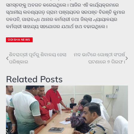
ସମସ୍ତଙ୍କୁ ଅବଗତ କରେଇଥିଲେ। ଆଜିର ଏହି କାର୍ଯ୍ୟକ୍ରମରେ
ସ୍ଥାନୀୟ ଲବଣ୍ୟଗଡ଼ ଗ୍ରାମ ପଞ୍ଚାୟତର ସରପଞ୍ଚ ବିରଞ୍ଚି କୁମାର
ଦଳପତି, ଗାରାବନ୍ଧ ଥାନାର କର୍ମଚାରୀ ତଥା ଜିଲ୍ଲା ନ୍ୟାୟାଳୟର
କର୍ମଚାରୀ ସାହାଯ୍ୟ ସହଯୋଗର ଯଥାର୍ଥ ହାଥ ବଢାଇଥିଲେ।
ODISHA NEWS
ଶିବରାତ୍ରୀ ପୂର୍ବରୁ ଶିବାଳୟ ହେଲା
ମଦ ଭାଟିରେ ଗୋଷ୍ଠୀ ସଂଘର୍ଷ
Post
ପରିଷ୍କାର
ଘଟଣାରେ ୭ ଗିରଫ।
navigation
Related Posts