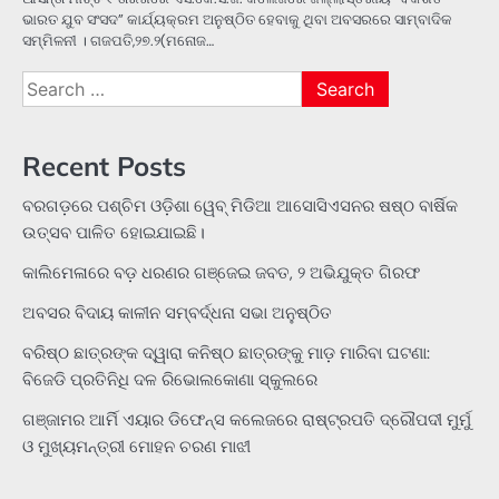
ଭାରତ ଯୁବ ସଂସଦ” କାର୍ଯ୍ୟକ୍ରମ ଅନୁଷ୍ଠିତ ହେବାକୁ ଥିବା ଅବସରରେ ସାମ୍ବାଦିକ
ସମ୍ମିଳନୀ । ଗଜପତି,୨୭.୨(ମନୋଜ…
Search
for:
Recent Posts
ବରଗଡ଼ରେ ପଶ୍ଚିମ ଓଡ଼ିଶା ୱେବ୍ ମିଡିଆ ଆସୋସିଏସନର ଷଷ୍ଠ ବାର୍ଷିକ
ଉତ୍ସବ ପାଳିତ ହୋଇଯାଇଛି।
କାଲିମେଳାରେ ବଡ଼ ଧରଣର ଗଞ୍ଜେଇ ଜବତ, ୨ ଅଭିଯୁକ୍ତ ଗିରଫ
ଅବସର ବିଦାୟ କାଳୀନ ସମ୍ବର୍ଦ୍ଧନା ସଭା ଅନୁଷ୍ଠିତ
ବରିଷ୍ଠ ଛାତ୍ରଙ୍କ ଦ୍ୱାରା କନିଷ୍ଠ ଛାତ୍ରଙ୍କୁ ମାଡ଼ ମାରିବା ଘଟଣା:
ବିଜେଡି ପ୍ରତିନିଧି ଦଳ ରିଭୋଲକୋଣା ସ୍କୁଲରେ
ଗଞ୍ଜାମର ଆର୍ମି ଏୟାର ଡିଫେନ୍ସ କଲେଜରେ ରାଷ୍ଟ୍ରପତି ଦ୍ରୌପଦୀ ମୁର୍ମୁ
ଓ ମୁଖ୍ୟମନ୍ତ୍ରୀ ମୋହନ ଚରଣ ମାଝୀ