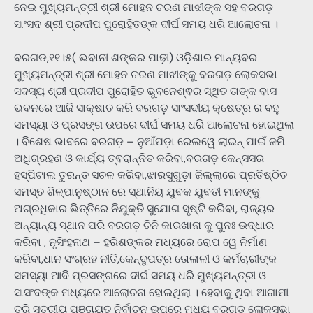
ନେଇ ମୁଖ୍ୟମନ୍ତ୍ରୀ ଶ୍ରୀ ମୋହନ ଚରଣ ମାଝୀଙ୍କ ସହ ବରଗଡ଼
ସାଂସଦ ଶ୍ରୀ ପ୍ରଦୀପ ପୁରୋହିତଙ୍କ ଦୀର୍ଘ ସମୟ ଧରି ଆଲୋଚନା ।
ବରଗଡ,୧୧।୫( ଭବାନୀ ଶଙ୍କର ପାଢ଼ୀ) ଓଡ଼ିଶାର ମାନ୍ୟବର
ମୁଖ୍ୟମନ୍ତ୍ରୀ ଶ୍ରୀ ମୋହନ ଚରଣ ମାଝୀଙ୍କୁ ବରଗଡ଼ ଲୋକସଭା
ସଦସ୍ୟ ଶ୍ରୀ ପ୍ରଦୀପ ପୁରୋହିତ ଭୁବନେଶ୍ଵର ସ୍ଥିତ ତାଙ୍କ ବାସ
ଭବନରେ ଆଜି ସାକ୍ଷାତ କରି ବରଗଡ଼ ସାଂସଦୀୟ କ୍ଷେତ୍ର ର ବହୁ
ସମସ୍ୟା ଓ ପ୍ରସଙ୍ଗ ଉପରେ ଦୀର୍ଘ ସମୟ ଧରି ଆଲୋଚନା ହୋଇଥିଲା
। ବିଶେଷ ଭାବରେ ବରଗଡ଼ – ନୁଆଁପଡ଼ା ରେଲୱେ ଲାଇନ୍ ପାଇଁ ଜମି
ଅଧିଗ୍ରହଣ ଓ କାର୍ଯ୍ୟ ତ୍ଵରାନ୍ନିତ କରିବା,ବରଗଡ଼ କେନ୍ସସର
ହସ୍ପିଟାଲ ତୁରନ୍ତ ସଚଳ କରିବା,ଝାରସୁଗୁଡ଼ା ଜିଲ୍ଲାରେ ପ୍ରତିଷ୍ଠିତ
ସମସ୍ତ ଶିଳ୍ପାନୁଷ୍ଠାନ ରେ ସ୍ଥାନିୟ ଯୁବକ ଯୁବତୀ ମାନଙ୍କୁ
ଅଗ୍ରଧିକାର ଭିତ୍ତିରେ ନିଯୁକ୍ତି ସୁଯୋଗ ସୃଷ୍ଟି କରିବା, ରାଜ୍ୟର
ଅନ୍ୟାନ୍ୟ ସ୍ଥାନ ପରି ବରଗଡ଼ ଚିନି କାରଖାନା କୁ ପୁନଃ ଉଦ୍ଧାର
କରିବା , ନୃସିଂହନାଥ – ହରିଶଙ୍କର ମଧ୍ୟରେ ରୋପ ୱେ ନିର୍ମାଣ
କରିବା,ଧାନ ସଂଗ୍ରହ ନୀତି,କେନ୍ଦୁପତ୍ର ତୋଳାଳୀ ଓ କର୍ମଚାରୀଙ୍କ
ସମସ୍ୟା ଆଦି ପ୍ରସଙ୍ଗରେ ଦୀର୍ଘ ସମୟ ଧରି ମୁଖ୍ୟମନ୍ତ୍ରୀ ଓ
ସାସଂଦଙ୍କ ମଧ୍ୟରେ ଆଲୋଚନା ହୋଇଥିଲା । ହେବାକୁ ଥିବା ଆଗାମୀ
ତ୍ରି ସ୍ତରୀୟ ପଞ୍ଚାୟତ ନିର୍ବାଚନ ଉପରେ ମଧ୍ୟ ବରଗଡ଼ ଲୋକସଭା