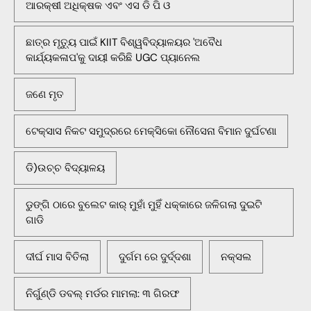
ଆରକ୍ଷୀ ଅଧିକ୍ଷକ ଏବଂ ଏସ ଡି ପି ଓ
ଛାତ୍ର ମୃତ୍ୟୁ ପାଇଁ KIIT ବିଶ୍ୱବିଦ୍ୟାଳୟର 'ଅବୈଧ
କାର୍ଯ୍ୟକଳାପ'କୁ ଦାୟୀ କରିଛି UGC ପ୍ୟାନେଲ
ଜଣେ ମୃତ
ଟେକ୍ସାସ ନିକଟ ସମୁଦ୍ରରେ ମେକ୍ସିକୋ ନୌସେନା ବିମାନ ଦୁର୍ଘଟଣା
ଡି)ଉଚ୍ଚ ବିଦ୍ୟାଳୟ
ଡୁଙ୍ଗି ଠାରେ ବୁଲେଟ କାର୍ ମୁହାଁ ମୁହିଁ ଧକ୍କାରେ ଜଳିଗଲା ଦୁଇଟି
ଗାଡି
ଦୀର୍ଘ ମାସ ବିତିଲା
ଦୁର୍ଗମ ରେ ଦୁର୍ଦ୍ଦଶା
ନକ୍ସଲ
ନିର୍ଗୁଣ୍ଡି ଡବଲ୍ ମର୍ଡର ମାମଲା: ୩ ଗିରଫ