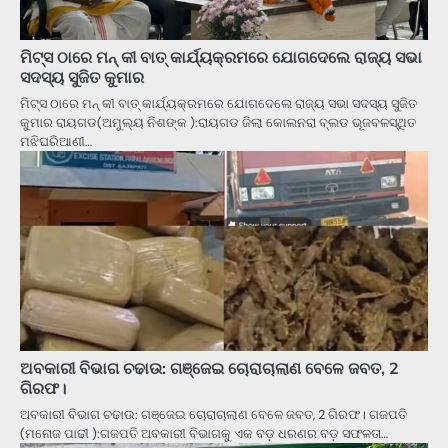
ମିଟ୍ସ ଠାରେ ମନ୍ କୀ ବାତ୍ କାର୍ଯ୍ୟକ୍ରମରେ ଯୋଗଦେଲେ ରାଜ୍ୟ ସଭା
ସଦସ୍ୟ ସୁଜିତ କୁମାର
ମିଟ୍ସ ଠାରେ ମନ୍ କୀ ବାତ୍ କାର୍ଯ୍ୟକ୍ରମରେ ଯୋଗଦେଲେ ରାଜ୍ୟ ସଭା ସଦସ୍ୟ ସୁଜିତ
କୁମାର ରାୟଗଡ(ଅମୁଲ୍ୟ ନିଶଙ୍କ ):ରାୟଗଡ ଜିଲା କୋଲନରା ବ୍ଲଡ ଭୂଜବଳସ୍ଥିତ
ମଝିଘରିଆଣୀ…
ଅବକାରୀ ବିଭାଗ ଚଢାଉ: ଗଞ୍ଜେଇ ଚୋରାଚାଲାଣ ବେଳେ ଜବତ, 2
ଗିରଫ।
ଅବକାରୀ ବିଭାଗ ଚଢାଉ: ଗଞ୍ଜେଇ ଚୋରାଚାଲାଣ ବେଳେ ଜବତ, 2 ଗିରଫ। ଗଜପତି
(ମନୋଜ ପାଢୀ ):ଗଜପତି ଅବକାରୀ ବିଭାଗକୁ ଏକ ବଡ଼ ଧରଣର ବଡ଼ ସଫଳତା…