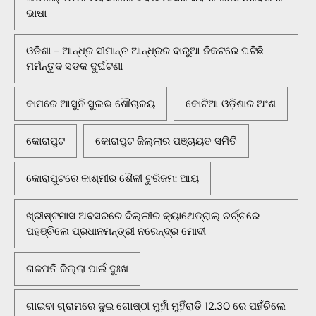
ଭାଷା
ଓଡିଶା - ଆନ୍ଧ୍ର ସୀମାନ୍ତ ଆନ୍ଧ୍ରର ବାରୁଆ ନିକଟରେ ଘଟିଛି
ମର୍ମନ୍ତୁଦ ସଡକ ଦୁର୍ଘଟଣା
କାମରେ ଆସୁନି ସୁଲଭ ଶୌଚାଳୟ
କୋଟିଆ ଓଡ଼ିଶାର ଅଂଶ
କୋରାପୁଟ
କୋରାପୁଟ ଜିଲ୍ଲାର ପଞ୍ଚାୟତ ସମିତି
କୋରାପୁଟରେ କାଶ୍ମୀର ଶୈଳୀ ଟୁରିଜମ: ଆୟ
ଖ୍ରୀଷ୍ଟମାସ ଅବସରରେ ଦିଲ୍ଲୀର କ୍ୟାଥେଡ୍ରାଲ୍ ଚର୍ଚ୍ଚରେ
ପହଞ୍ଚିଲେ ପ୍ରଧାନମନ୍ତ୍ରୀ ନରେନ୍ଦ୍ର ମୋଦୀ
ଗଜପତି ଜିଲ୍ଲା ପାଇଁ ଦୁଃଖ
ଗାଇବା ଗ୍ରାମରେ ଦୁଇ ଗୋଷ୍ଠୀ ମୁହାଁ ମୁହିଁରାତି 12.30 ରେ ପହଁଚିଲେ