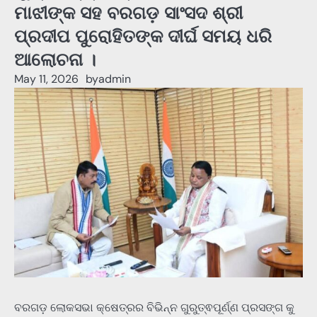
ମାଝୀଙ୍କ ସହ ବରଗଡ଼ ସାଂସଦ ଶ୍ରୀ
ପ୍ରଦୀପ ପୁରୋହିତଙ୍କ ଦୀର୍ଘ ସମୟ ଧରି
ଆଲୋଚନା ।
May 11, 2026
by
admin
ବରଗଡ଼ ଲୋକସଭା କ୍ଷେତ୍ରର ବିଭିନ୍ନ ଗୁରୁତ୍ଵପୂର୍ଣ୍ଣ ପ୍ରସଙ୍ଗ କୁ