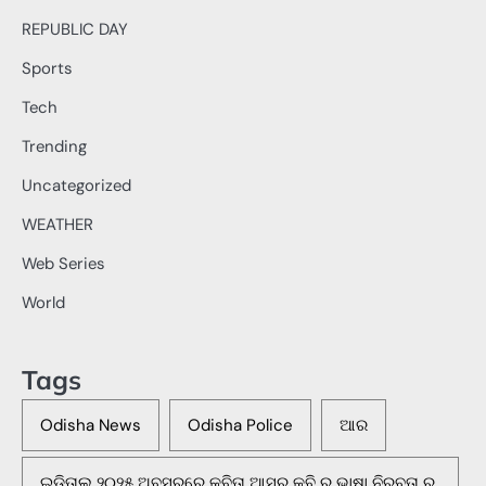
REPUBLIC DAY
Sports
Tech
Trending
Uncategorized
WEATHER
Web Series
World
Tags
Odisha News
Odisha Police
ଆର
ଇଡିତାଲ୍ ୨୦୨୫ ଅବସରରେ କବିତା ଆସର କବି ର ଭାଷା ନିରବତା ର