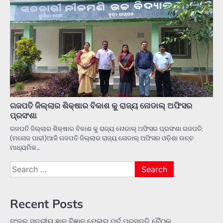
ଗଜପତି ଜିଲ୍ଲାର ଶିକ୍ଷାର ବିକାଶ କୁ ରାଜ୍ୟ ନୋଡାଲ୍ ଅଫିସର
ପ୍ରସଂଶା
ଗଜପତି ଜିଲ୍ଲାର ଶିକ୍ଷାର ବିକାଶ କୁ ରାଜ୍ୟ ନୋଡାଲ୍ ଅଫିସର ପ୍ରସଂଶା ଗଜପତି:
(ମନୋଜ ପାଢୀ)ଆଜି ଗଜପତି ଜିଲ୍ଲାର ରାଜ୍ୟ ନୋଡାଲ୍ ଅଫିସର ଓଡ଼ିଶା ଉଚ୍ଚ
ମାଧ୍ୟମିକ…
Search
for:
Recent Posts
ସଂକୁଳ ସ୍ତରୀୟ ଜ୍ଞାନ ବିଜ୍ଞାନ ମେଳାର ପୂର୍ବ ପ୍ରସ୍ତୁତି ବୈଠକ