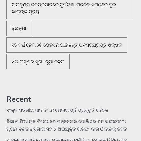
ସୀତାକୁଣ୍ଡ ଜଳପ୍ରପାତରେ ଦୁର୍ଘଟଣା: ପିକନିକ ସମୟରେ ଦୁଇ
ଭାଇଙ୍କ ମୃତ୍ୟୁ
ସୁରକ୍ଷା
୧୫ ବର୍ଷ ହେଲା ୨ଟି ପେନସନ ପାଉଛନ୍ତି ଅବସରପ୍ରାପ୍ତ ଶିକ୍ଷକ
୪୦ ଲକ୍ଷର ସୁନା–ରୁପା ଜବତ
Recent
ସଂକୁଳ ସ୍ତରୀୟ ଜ୍ଞାନ ବିଜ୍ଞାନ ମେଳାର ପୂର୍ବ ପ୍ରସ୍ତୁତି ବୈଠକ
ନିଶା ମାଫିଆଙ୍କ ବିରୋଧରେ ଭଞ୍ଜନଗର ପୋଲିସର ବଡ଼ ସଫଳତା୪୪
ଗ୍ରାମ ବ୍ରାଉନ୍ ସୁଗାର ସହ ୪ ଅଭିଯୁକ୍ତ ଗିରଫ, କାର ଓ ବାଇକ୍ ଜବତ
ପାରଳାଖେମୁଣ୍ଡି ପୋଖରୀ ପୁନରୁଦ୍ଧାର ଦୁର୍ନୀତି: ୩ ଜଣଙ୍କୁ ଭିଜିଲାନ୍ସର