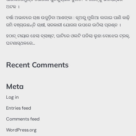
ଅଟକ ।
ବର୍ଷା ଅଭାବରେ ଚାଷ ଉଜୁଡ଼ିବା ଆଶଙ୍କା : କୂଅରୁ ମୁଲିଆ ଲଗାଇ ପାଣି କାଢ଼ି
ଜମି ବଞ୍ଚାଉଛନ୍ତି ଚାଷୀ, ସରକାରୀ ଯୋଜନା ଉପରେ ଉଠିଲା ପ୍ରଶ୍ନ ।
ହଠାତ୍‌ ଟାୟାର ହେଲା ବ୍ଲାଷ୍ଟ, ଘାଟିରେ ଓଲଟି ପଡିଲା ଲୁହା ବୋଝେଇ ଟ୍ରକ୍‌,
ଘଟଣାସ୍ଥଳରେ…
Recent Comments
Meta
Log in
Entries feed
Comments feed
WordPress.org