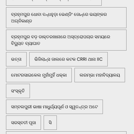
ବ୍ରହ୍ମପୁର ଧୋବା ବନ୍ଧହୁଡ଼ା ଭେଣ୍ଡିଂ ଜୋନ୍‌ରେ ଭୟଙ୍କର
ଅଗ୍ନିକାଣ୍ଡ
ବ୍ରହ୍ମପୁର ବଡ଼ ଡାକ୍ତରଖାନାରେ ଅସ୍ତ୍ରୋପଚାର ସମୟରେ
ବିଦ୍ୟୁତ ବ୍ୟାଘାତ
ଭତ୍ତା
ଭିଜିଲାନ୍ସ ଜାଲରେ କଟକ CRRI ଥାନା IIC
ମୋଟରସାଇକେଲ ମୁହାଁମୁହିଁ ଧକ୍କା
ଲରମ୍ଭା ମହାବିଦ୍ୟାଳୟ
ସଂସ୍କୃତି
ସମ୍ବଲପୁରୀ ଭାଷା ମାଧୁର୍ଯ୍ୟପୂର୍ଣ ଓ ସ୍ୱତନ୍ତ୍ର ଅଟେ
ସରସ୍ବତୀ ପୂଜା
ସି