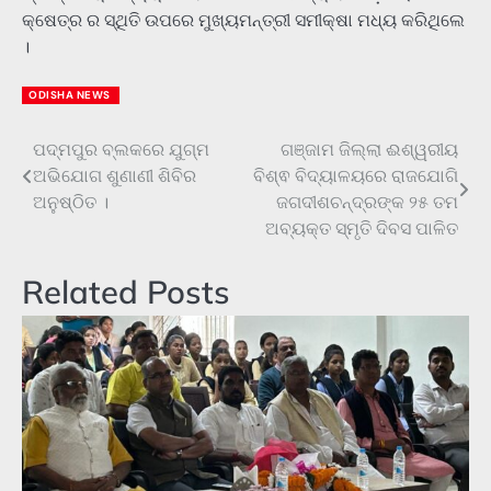
କ୍ଷେତ୍ର ର ସ୍ଥିତି ଉପରେ ମୁଖ୍ୟମନ୍ତ୍ରୀ ସମୀକ୍ଷା ମଧ୍ୟ କରିଥିଲେ
।
ODISHA NEWS
ପଦ୍ମପୁର ବ୍ଲକରେ ଯୁଗ୍ମ
ଗଞ୍ଜାମ ଜିଲ୍ଲା ଈଶ୍ୱରୀୟ
Post
ଅଭିଯୋଗ ଶୁଣାଣୀ ଶିବିର
ବିଶ୍ଵ ବିଦ୍ୟାଳୟରେ ରାଜଯୋଗି
navigation
ଅନୁଷ୍ଠିତ ।
ଜଗଦୀଶଚନ୍ଦ୍ରଙ୍କ ୨୫ ତମ
ଅବ୍ୟକ୍ତ ସ୍ମୃତି ଦିବସ ପାଳିତ
Related Posts