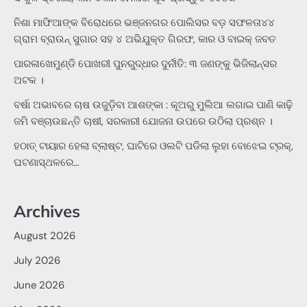
ନିଶା ମାଫିଆଙ୍କ ବିରୋଧରେ ଭଞ୍ଜନଗର ପୋଲିସର ବଡ଼ ସଫଳତା୪୪
ଗ୍ରାମ ବ୍ରାଉନ୍ ସୁଗାର ସହ ୪ ଅଭିଯୁକ୍ତ ଗିରଫ, କାର ଓ ବାଇକ୍ ଜବତ
ପାରଳାଖେମୁଣ୍ଡି ପୋଖରୀ ପୁନରୁଦ୍ଧାର ଦୁର୍ନୀତି: ୩ ଜଣଙ୍କୁ ଭିଜିଲାନ୍ସର
ଅଟକ ।
ବର୍ଷା ଅଭାବରେ ଚାଷ ଉଜୁଡ଼ିବା ଆଶଙ୍କା : କୂଅରୁ ମୁଲିଆ ଲଗାଇ ପାଣି କାଢ଼ି
ଜମି ବଞ୍ଚାଉଛନ୍ତି ଚାଷୀ, ସରକାରୀ ଯୋଜନା ଉପରେ ଉଠିଲା ପ୍ରଶ୍ନ ।
ହଠାତ୍‌ ଟାୟାର ହେଲା ବ୍ଲାଷ୍ଟ, ଘାଟିରେ ଓଲଟି ପଡିଲା ଲୁହା ବୋଝେଇ ଟ୍ରକ୍‌,
ଘଟଣାସ୍ଥଳରେ…
Archives
August 2026
July 2026
June 2026