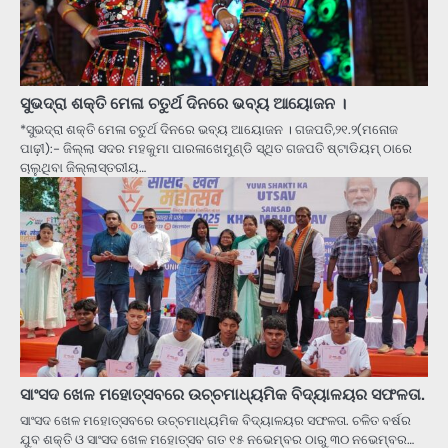
ସୁଭଦ୍ରା ଶକ୍ତି ମେଳା ଚତୁର୍ଥ ଦିନରେ ଭବ୍ୟ ଆୟୋଜନ ।
*ସୁଭଦ୍ରା ଶକ୍ତି ମେଳା ଚତୁର୍ଥ ଦିନରେ ଭବ୍ୟ ଆୟୋଜନ । ଗଜପତି,୨୧.୨(ମନୋଜ
ପାଢ଼ୀ):- ଜିଲ୍ଲା ସଦର ମହକୁମା ପାରଳାଖେମୁଣ୍ଡି ସ୍ଥିତ ଗଜପତି ଷ୍ଟାଡିୟମ୍ ଠାରେ
ଚାଲୁଥିବା ଜିଲ୍ଲାସ୍ତରୀୟ…
ସାଂସଦ ଖେଳ ମହୋତ୍ସବରେ ଉଚ୍ଚମାଧ୍ୟମିକ ବିଦ୍ୟାଳୟର ସଫଳତା.
ସାଂସଦ ଖେଳ ମହୋତ୍ସବରେ ଉଚ୍ଚମାଧ୍ୟମିକ ବିଦ୍ୟାଳୟର ସଫଳତା. ଚଳିତ ବର୍ଷର
ଯୁବ ଶକ୍ତି ଓ ସାଂସଦ ଖେଳ ମହୋତ୍ସବ ଗତ ୧୫ ନଭେମ୍ବର ଠାରୁ ୩୦ ନଭେମ୍ବର…