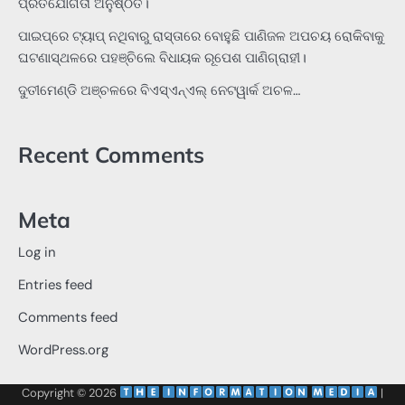
ପ୍ରତିଯୋଗିତା ଅନୁଷ୍ଠିତ।
ପାଇପ୍‌ରେ ଟ୍ୟାପ୍‌ ନଥିବାରୁ ରାସ୍ତାରେ ବୋହୁଛି ପାଣିଜଳ ଅପଚୟ ରୋକିବାକୁ
ଘଟଣାସ୍ଥଳରେ ପହଞ୍ଚିଲେ ବିଧାୟକ ରୂପେଶ ପାଣିଗ୍ରାହୀ।
ଦୁତୀମେଣ୍ଡି ଅଞ୍ଚଳରେ ବିଏସ୍‌ଏନ୍‌ଏଲ୍‌ ନେଟୱାର୍କ ଅଚଳ…
Recent Comments
Meta
Log in
Entries feed
Comments feed
WordPress.org
Copyright © 2026
‌
‌
|