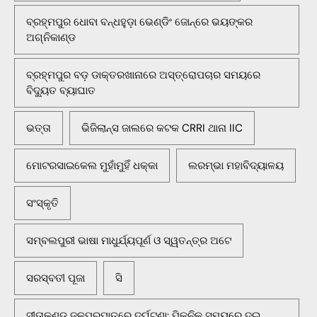
ବ୍ରହ୍ମପୁର ଧୋବା ବନ୍ଧହୁଡ଼ା ଭେଣ୍ଡିଂ ଜୋନ୍‌ରେ ଭୟଙ୍କର
ଅଗ୍ନିକାଣ୍ଡ
ବ୍ରହ୍ମପୁର ବଡ଼ ଡାକ୍ତରଖାନାରେ ଅସ୍ତ୍ରୋପଚାର ସମୟରେ
ବିଦ୍ୟୁତ ବ୍ୟାଘାତ
ଭତ୍ତା
ଭିଜିଲାନ୍ସ ଜାଲରେ କଟକ CRRI ଥାନା IIC
ମୋଟରସାଇକେଲ ମୁହାଁମୁହିଁ ଧକ୍କା
ଲରମ୍ଭା ମହାବିଦ୍ୟାଳୟ
ସଂସ୍କୃତି
ସମ୍ବଲପୁରୀ ଭାଷା ମାଧୁର୍ଯ୍ୟପୂର୍ଣ ଓ ସ୍ୱତନ୍ତ୍ର ଅଟେ
ସରସ୍ବତୀ ପୂଜା
ସି
ସୀତାକୁଣ୍ଡ ଜଳପ୍ରପାତରେ ଦୁର୍ଘଟଣା: ପିକନିକ ସମୟରେ ଦୁଇ