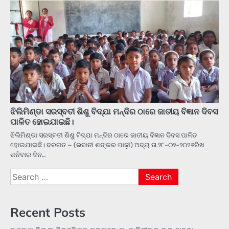
ଝିଲିମିଣ୍ଡା ସରସ୍ବତୀ ଶିଶୁ ବିଦ୍ଯା ମନ୍ଦିର ଠାରେ ଜାତୀୟ ବିଜ୍ଞାନ ଦିବସ
ପାଳିତ ହୋଇଯାଇଛି।
ଝିଲିମିଣ୍ଡା ସରସ୍ବତୀ ଶିଶୁ ବିଦ୍ଯା ମନ୍ଦିର ଠାରେ ଜାତୀୟ ବିଜ୍ଞାନ ଦିବସ ପାଳିତ
ହୋଇଯାଇଛି। ବରଗତ – (ଭବାନୀ ଶଙ୍କର ପାଢ଼ୀ) ଅଦ୍ୟ ତା.୨୮-୦୨-୨୦୨୬ରିଖ
ଶନିବାର ଦିନ…
Search
for:
Recent Posts