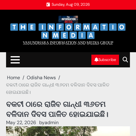
Skip
Sunday, Aug 09, 2026
to
content
‌
‌
V̲A̲S̲U̲N̲D̲H̲A̲R̲A̲ I̲N̲F̲O̲R̲M̲A̲T̲I̲O̲N̲ A̲N̲D̲ M̲E̲D̲I̲A̲ G̲R̲O̲U̲P̲
Subscribe
Home
Odisha News
ବକଟୀ ଠାରେ ରାଜିବ ଗାନ୍ଧୀ ୩୬ତମ ବଳିଦାନ ଦିବସ ପାଳିତ
ହୋଇଯାଇଛି।
ବକଟୀ ଠାରେ ରାଜିବ ଗାନ୍ଧୀ ୩୬ତମ
ବଳିଦାନ ଦିବସ ପାଳିତ ହୋଇଯାଇଛି।
May 22, 2026
by
admin