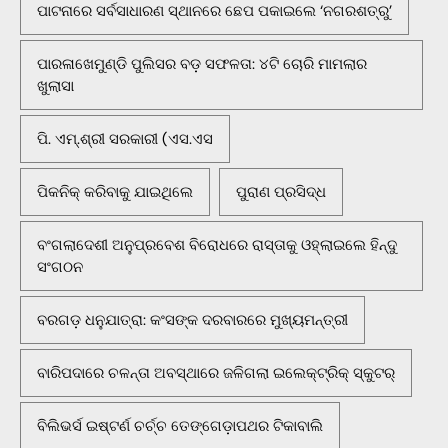
ପାଟନାରେ ସର୍ବସାଧାରଣ ସ୍ଥାନରେ ଛେପ ପକାଇଲେ ‘ନଗରଶତ୍ରୁ’
ପାରଳାଖେମୁଣ୍ଡି ପୁଲିସର ବଡ଼ ସଫଳତା: ୪ଟି ଚୋରି ମାମଲାର
ଖୁଲାସା
ପି. ଏମ୍.ଶ୍ରୀ ସରକାରୀ (ଏସ.ଏସ
ପିକନିକ୍‌ କରିବାକୁ ଯାଇଥିଲେ
ପୁରାଣ ପ୍ରସିଦ୍ଧ
ବଂଗଲାଦେଶୀ ଅନୁପ୍ରବେଶ ବିରୋଧରେ ରାସ୍ତାକୁ ଓହ୍ଲାଇଲେ ହିନ୍ଦୁ
ସଂଗଠନ
ବରଗଡ଼ ଧନୁଯାତ୍ରା: କଂସଙ୍କ ଦରବାରରେ ମୁଖ୍ୟମନ୍ତ୍ରୀ
ବାରିପଦାରେ ଚଳନ୍ତା ଅବସ୍ଥାରେ ଜଳିଗଲା ଇଲେକ୍ଟ୍ରିକ୍ ସ୍କୁଟର୍
ବିଲିଭର୍ସ ଇଷ୍ଟର୍ଣ ଚର୍ଚ୍ଚ ତେଙ୍ଗେଡ଼ାପଥର ଟିକାବାଲି