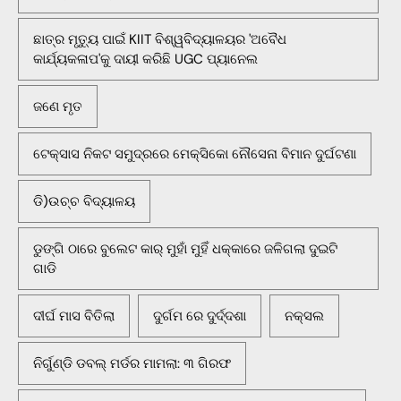
ଛାତ୍ର ମୃତ୍ୟୁ ପାଇଁ KIIT ବିଶ୍ୱବିଦ୍ୟାଳୟର 'ଅବୈଧ
କାର୍ଯ୍ୟକଳାପ'କୁ ଦାୟୀ କରିଛି UGC ପ୍ୟାନେଲ
ଜଣେ ମୃତ
ଟେକ୍ସାସ ନିକଟ ସମୁଦ୍ରରେ ମେକ୍ସିକୋ ନୌସେନା ବିମାନ ଦୁର୍ଘଟଣା
ଡି)ଉଚ୍ଚ ବିଦ୍ୟାଳୟ
ଡୁଙ୍ଗି ଠାରେ ବୁଲେଟ କାର୍ ମୁହାଁ ମୁହିଁ ଧକ୍କାରେ ଜଳିଗଲା ଦୁଇଟି
ଗାଡି
ଦୀର୍ଘ ମାସ ବିତିଲା
ଦୁର୍ଗମ ରେ ଦୁର୍ଦ୍ଦଶା
ନକ୍ସଲ
ନିର୍ଗୁଣ୍ଡି ଡବଲ୍ ମର୍ଡର ମାମଲା: ୩ ଗିରଫ