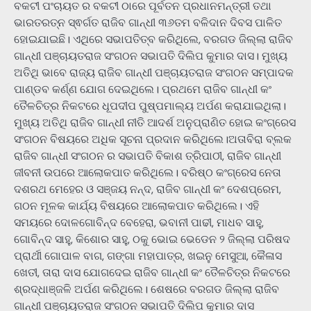
ବକଟୀ ପଂଚାୟତ ର ବକଟୀ ଠାରେ ପୂର୍ବତନ ପ୍ରଧାନମନ୍ତ୍ରୀ ତଥା
ଭାରତରତ୍ନ ସ୍ଵର୍ଗତ ରାଜିବ ଗାନ୍ଧୀ ୩୬ତମ ବଳିଦାନ ଦିବସ ପାଳିତ
ହୋଇଯାଇଛି। ଏଥିରେ ସଭାପତିତ୍ବ କରିଥିଲେ, ବରଗଡ ଜିଲ୍ଲା ରାଜିବ
ଗାନ୍ଧୀ ପଞ୍ଚାୟତରାଜ ସଂଗଠନ ସଭାପତି ଦିଲିପ କୁମାର ଦାସ। ମୁଖ୍ୟ
ଅତିଥି ଭାବେ ରାଜ୍ୟ ରାଜିବ ଗାନ୍ଧୀ ପଞ୍ଚାୟତରାଜ ସଂଗଠନ ସମ୍ପାଦକ
ପାଣ୍ଡବ କର୍ଣ୍ଣ ଯୋଗ ଦେଇଥିଲେ। ପ୍ରଥମେ ରାଜିବ ଗାନ୍ଧୀ କଂ
ତୈଳଚିତ୍ର ନିକଟରେ ଧୂପଦୀପ ପୁଷ୍ପମାଲ୍ୟ ଅର୍ପଣ କରାଯାଇଥିଲା।
ମୁଖ୍ୟ ଅତିଥି ରାଜିବ ଗାନ୍ଧୀ ନୀତି ଆଦର୍ଶ ଅନୁପ୍ରାଣିତ ହୋଇ କଂଗ୍ରେସ
ସଂଗଠନ ବିଷୟରେ ଅଧିକ ସୂଚନା ପ୍ରଦାନ କରିଥିଲେ।ଅତାବିରା ବ୍ଲକ
ରାଜିବ ଗାନ୍ଧୀ ସଂଗଠନ ର ସଭାପତି ବିକାଶ ତ୍ରିପାଠୀ, ରାଜିବ ଗାନ୍ଧୀ
ଜୀବନୀ ଉପରେ ଆଲୋକପାତ କରିଥିଲେ। ବରିଷ୍ଠ କଂଗ୍ରେସ ନେତା
ଦଶରଥ ମେହେର ଓ ସଞ୍ଜୟ ନନ୍ଦ, ରାଜିବ ଗାନ୍ଧୀ କଂ ଦେଶପ୍ରେମ,
ଗଠନ ମୂଳକ କାର୍ଯ୍ୟ ବିଷୟରେ ଆଲୋକପାତ କରିଥିଲେ। ଏହି
ସମୟରେ ଦୋଳଗୋବିନ୍ଦ ବେହେରା, ଭବାନୀ ପାଢୀ, ମାଧବ ସାହୁ,
ଗୋବିନ୍ଦ ସାହୁ, କିଶୋର ସାହୁ, ଠକୁ ଭୋଇ ଭେଡେନ ୨ ଜିଲ୍ଲା ପରିଷଦ
ପ୍ରାର୍ଥୀ ଗୋପାଳ ବାଗ, ଗଙ୍ଗା ମହାପାତ୍ର, ଖଇନୁ ମେସୁଆ, କୈଳାସ
ଖେତୀ, ତାରା ଦାସ ଯୋଗଦେଇ ରାଜିବ ଗାନ୍ଧୀ କଂ ତୈଳଚିତ୍ର ନିକଟରେ
ଶ୍ରଦ୍ଧାଞ୍ଜଳି ଅର୍ପଣ କରିଥିଲେ। ଶେଷରେ ବରଗଡ ଜିଲ୍ଲା ରାଜିବ
ଗାନ୍ଧୀ ପଞ୍ଚାୟତରାଜ ସଂଗଠନ ସଭାପତି ଦିଲିପ କୁମାର ଦାସ