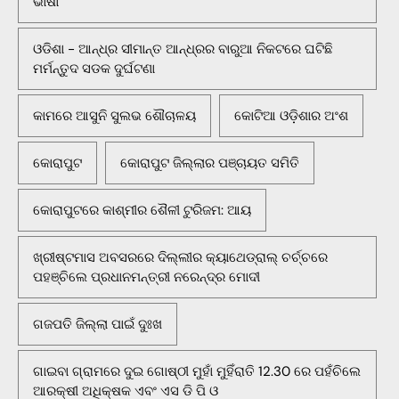
ଭାଷା
ଓଡିଶା - ଆନ୍ଧ୍ର ସୀମାନ୍ତ ଆନ୍ଧ୍ରର ବାରୁଆ ନିକଟରେ ଘଟିଛି
ମର୍ମନ୍ତୁଦ ସଡକ ଦୁର୍ଘଟଣା
କାମରେ ଆସୁନି ସୁଲଭ ଶୌଚାଳୟ
କୋଟିଆ ଓଡ଼ିଶାର ଅଂଶ
କୋରାପୁଟ
କୋରାପୁଟ ଜିଲ୍ଲାର ପଞ୍ଚାୟତ ସମିତି
କୋରାପୁଟରେ କାଶ୍ମୀର ଶୈଳୀ ଟୁରିଜମ: ଆୟ
ଖ୍ରୀଷ୍ଟମାସ ଅବସରରେ ଦିଲ୍ଲୀର କ୍ୟାଥେଡ୍ରାଲ୍ ଚର୍ଚ୍ଚରେ
ପହଞ୍ଚିଲେ ପ୍ରଧାନମନ୍ତ୍ରୀ ନରେନ୍ଦ୍ର ମୋଦୀ
ଗଜପତି ଜିଲ୍ଲା ପାଇଁ ଦୁଃଖ
ଗାଇବା ଗ୍ରାମରେ ଦୁଇ ଗୋଷ୍ଠୀ ମୁହାଁ ମୁହିଁରାତି 12.30 ରେ ପହଁଚିଲେ
ଆରକ୍ଷୀ ଅଧିକ୍ଷକ ଏବଂ ଏସ ଡି ପି ଓ