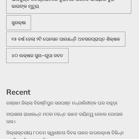
ଭାଇଙ୍କ ମୃତ୍ୟୁ
ସୁରକ୍ଷା
୧୫ ବର୍ଷ ହେଲା ୨ଟି ପେନସନ ପାଉଛନ୍ତି ଅବସରପ୍ରାପ୍ତ ଶିକ୍ଷକ
୪୦ ଲକ୍ଷର ସୁନା–ରୁପା ଜବତ
Recent
ଗଞ୍ଜାମ ଜିଲ୍ଲା ବିରଞ୍ଚିପୁର ସରପଞ୍ଚ ମନ୍ଦାକିନୀଙ୍କ ଘର ବାହୁଡ଼ା
ବାଘଶାଳା ରାଧାକାନ୍ତ ମଠର ମହନ୍ତ ଭାବେ ଦାୟିତ୍ୱ ନେଲେ ଗୋପାଳ
ଦାସ।
ଜିଲ୍ଲାସ୍ତରୀୟ ୮୦ତମ ସ୍ୱାଧୀନତା ଦିବସ ପାଳନ ଉପଲକ୍ଷେ ବିଭିନ୍ନ