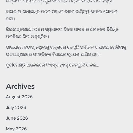
ଗଞ୍ଜାମ ଜିଲ୍ଲା ବିରଞ୍ଚିପୁର ସରପଞ୍ଚ ମନ୍ଦାକିନୀଙ୍କ ଘର ବାହୁଡ଼ା
ବାଘଶାଳା ରାଧାକାନ୍ତ ମଠର ମହନ୍ତ ଭାବେ ଦାୟିତ୍ୱ ନେଲେ ଗୋପାଳ
ଦାସ।
ଜିଲ୍ଲାସ୍ତରୀୟ ୮୦ତମ ସ୍ୱାଧୀନତା ଦିବସ ପାଳନ ଉପଲକ୍ଷେ ବିଭିନ୍ନ
ପ୍ରତିଯୋଗିତା ଅନୁଷ୍ଠିତ।
ପାଇପ୍‌ରେ ଟ୍ୟାପ୍‌ ନଥିବାରୁ ରାସ୍ତାରେ ବୋହୁଛି ପାଣିଜଳ ଅପଚୟ ରୋକିବାକୁ
ଘଟଣାସ୍ଥଳରେ ପହଞ୍ଚିଲେ ବିଧାୟକ ରୂପେଶ ପାଣିଗ୍ରାହୀ।
ଦୁତୀମେଣ୍ଡି ଅଞ୍ଚଳରେ ବିଏସ୍‌ଏନ୍‌ଏଲ୍‌ ନେଟୱାର୍କ ଅଚଳ…
Archives
August 2026
July 2026
June 2026
May 2026