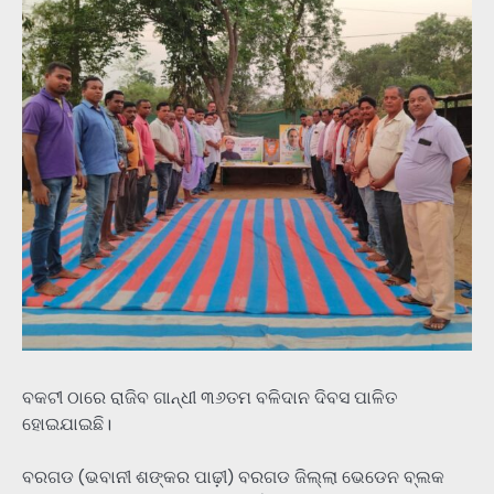
ବକଟୀ ଠାରେ ରାଜିବ ଗାନ୍ଧୀ ୩୬ତମ ବଳିଦାନ ଦିବସ ପାଳିତ
ହୋଇଯାଇଛି।
ବରଗଡ (ଭବାନୀ ଶଙ୍କର ପାଢ଼ୀ) ବରଗଡ ଜିଲ୍ଲା ଭେଡେନ ବ୍ଲକ