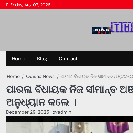
Skip
Friday, Aug 07, 2026
to
content
🇹‌🇭‌
Home
Blog
Contact
Home
Odisha News
ପାରଳା ବିଧାୟକ ନିଜ ସୀମାନ୍ତ ଅଞ୍ଚଳରେ 
ପାରଳା ବିଧାୟକ ନିଜ ସୀମାନ୍ତ ଅଞ୍
ଅନୁଧ୍ୟାନ କଲେ ।
December 29, 2025
by
admin