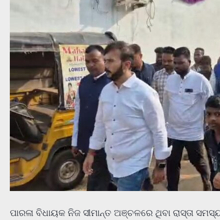
ପାରଳା ବିଧାୟକ ନିଜ ସୀମାନ୍ତ ଅଞ୍ଚଳରେ ଥିବା ରାସ୍ତା ସମସ୍