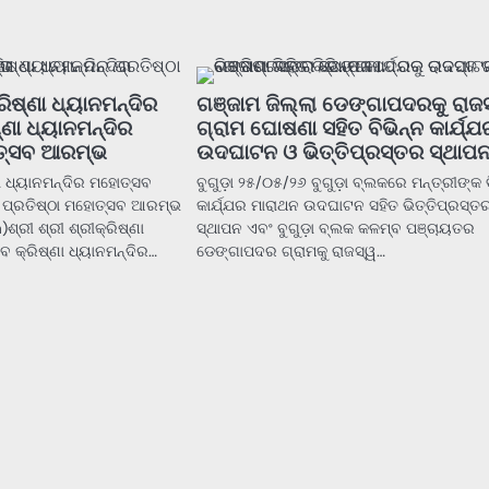
୍ରିଷ୍ଣା ଧ୍ୟାନମନ୍ଦିର
ଗଞ୍ଜାମ ଜିଲ୍ଲା ଡେଙ୍ଗାପଦରକୁ ରାଜ
ଣା ଧ୍ୟାନମନ୍ଦିର
ଗ୍ରାମ ଘୋଷଣା ସହିତ ବିଭିନ୍ନ କାର୍ଯ୍ଯ
ୋତ୍ସବ ଆରମ୍ଭ
ଉଦଘାଟନ ଓ ଭିତ୍ତିପ୍ରସ୍ତର ସ୍ଥାପ
୍ଣା ଧ୍ୟାନମନ୍ଦିର ମହୋତ୍ସବ
ବୁଗୁଡ଼ା ୨୫/୦୫/୨୬ ବୁଗୁଡ଼ା ବ୍ଲକରେ ମନ୍ତ୍ରୀଙ୍କ ବ
ିର ପ୍ରତିଷ୍ଠା ମହୋତ୍ସବ ଆରମ୍ଭ
କାର୍ଯ୍ଯର ମାରାଥନ ଉଦଘାଟନ ସହିତ ଭିତ୍ତିପ୍ରସ୍ତ
ଶ୍ରୀ ଶ୍ରୀ ଶ୍ରୀକ୍ରିଷ୍ଣା
ସ୍ଥାପନ ଏବଂ ବୁଗୁଡ଼ା ବ୍ଲକ କଳମ୍ବ ପଞ୍ଚାୟତର
ବ କ୍ରିଷ୍ଣା ଧ୍ୟାନମନ୍ଦିର…
ଡେଙ୍ଗାପଦର ଗ୍ରାମକୁ ରାଜସ୍ୱ…