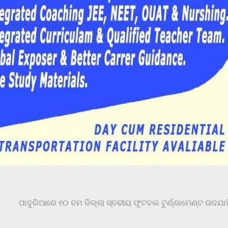
ପାବୁରିଆରେ ୧୦ ତମ ଜିଲ୍ଲା ସ୍ତରୀୟ ଫୂଟବଲ ଟୁର୍ଣ୍ଣାମେଣ୍ଟ ଉଦଯା