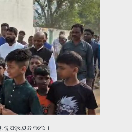
ୟା କୁ ଅନୁଧ୍ୟାନ କଲେ ।