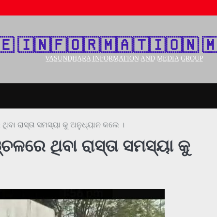
🇪‌ 🇮‌🇳‌🇫‌🇴‌🇷‌🇲‌🇦‌🇹‌🇮‌🇴‌🇳‌ 🇲
V̲A̲S̲U̲N̲D̲H̲A̲R̲A̲ I̲N̲F̲O̲R̲M̲A̲T̲I̲O̲N̲ A̲N̲D̲ M̲E̲D̲I̲A̲ G̲R̲O̲U̲P̲
ଥିବା ରାସ୍ତା ସମସ୍ୟା କୁ ଅନୁଧ୍ୟାନ କଲେ ।
ଚଳରେ ଥିବା ରାସ୍ତା ସମସ୍ୟା କୁ