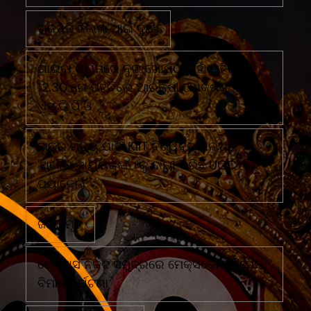
ଗଜପତି ଜିଲ୍ଲା ପାଇଁ ଦୁଃଖ
ଗାଇବା ଗ୍ରାମରେ ଦୁଇ ଗୋଷ୍ଠୀ ମୁହାଁ ମୁହିଁରାତି
12.30 ରେ ପହଁଚିଲେ ଆରକ୍ଷୀ ଅଧିକ୍ଷକ ଏବଂ
ଏସ ଡି ପି ଓ
ଛାତ୍ର ମୃତ୍ୟୁ ପାଇଁ KIIT ବିଶ୍ୱବିଦ୍ୟାଳୟର
'ଅବୈଧ କାର୍ଯ୍ୟକଳାପ'କୁ ଦାୟୀ କରିଛି UGC
ପ୍ୟାନେଲ
ଜଣେ ମୃତ
ଟେକ୍ସାସ ନିକଟ ସମୁଦ୍ରରେ ମେକ୍ସିକୋ ନୌସେନା
ବିମାନ ଦୁର୍ଘଟଣା