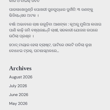
କାର ଓ ବାଇକ୍ ଜବତ
ପାରଳାଖେମୁଣ୍ଡି ପୋଖରୀ ପୁନରୁଦ୍ଧାର ଦୁର୍ନୀତି: ୩ ଜଣଙ୍କୁ
ଭିଜିଲାନ୍ସର ଅଟକ ।
ବର୍ଷା ଅଭାବରେ ଚାଷ ଉଜୁଡ଼ିବା ଆଶଙ୍କା : କୂଅରୁ ମୁଲିଆ ଲଗାଇ
ପାଣି କାଢ଼ି ଜମି ବଞ୍ଚାଉଛନ୍ତି ଚାଷୀ, ସରକାରୀ ଯୋଜନା ଉପରେ
ଉଠିଲା ପ୍ରଶ୍ନ ।
ହଠାତ୍‌ ଟାୟାର ହେଲା ବ୍ଲାଷ୍ଟ, ଘାଟିରେ ଓଲଟି ପଡିଲା ଲୁହା
ବୋଝେଇ ଟ୍ରକ୍‌, ଘଟଣାସ୍ଥଳରେ…
Archives
August 2026
July 2026
June 2026
May 2026