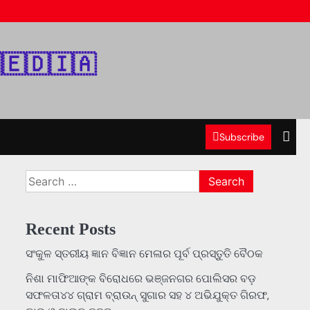
‌🇪‌🇩‌🇮‌🇦‌
Subscribe
Search
for:
Recent Posts
ସଂକୁଳ ସ୍ତରୀୟ ଜ୍ଞାନ ବିଜ୍ଞାନ ମେଳାର ପୂର୍ବ ପ୍ରସ୍ତୁତି ବୈଠକ
ନିଶା ମାଫିଆଙ୍କ ବିରୋଧରେ ଭଞ୍ଜନଗର ପୋଲିସର ବଡ଼
ସଫଳତା୪୪ ଗ୍ରାମ ବ୍ରାଉନ୍ ସୁଗାର ସହ ୪ ଅଭିଯୁକ୍ତ ଗିରଫ,