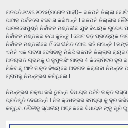
ଗଜପତି,୨୯.୧୨.୨୦୨୫(ମନୋଜ ପାଢ଼ୀ)– ଗଜପତି ଜିଲ୍ଲା ଗୋଟି
ପାହାଡ଼ ପର୍ବତରେ ବସବାସ କରିଥାନ୍ତି l ଗଜପତି ଜିଲ୍ଲାର ଭୌ
ପାରଳାଖେମୁଣ୍ଡି ନିର୍ବାଚନ ମଣ୍ଡଳୀର ଯୁବ ବିଧାୟକ ରୁପେଶ ପା
ନିର୍ବାଚନ ମଣ୍ଡଳର କଥା କୁହନ୍ତୁ l ଛୋଟ ବଡ଼ ପ୍ରତ୍ୟେକ ଜାଗା
ନିର୍ବାଚନ ମଣ୍ଡଳୀରେ ହିଁ ସେ ସୀମିତ ହୋଇ ରହି ନାହାନ୍ତି l
ଏମିତି ଏକ ଘଟଣା ଦେଖିବାକୁ ମିଳିଛି ଗଜପତି ଜିଲ୍ଲାର ରାୟଗଡ
ଅଜୟଗଡ ଗ୍ରାମକୁ ଓ କୁମୁଳାସିଂ ମାତ୍ର 4 କିଲୋମିଟର ଦୂର ର ର
ମିଳିବାରୁ ଆଜି ଉକ୍ତ ବିଷୟରେ ଅବଗତ କରାଇବା ନିମନ୍ତେ ପାରଳା
ଗ୍ରାମକୁ ନିମନ୍ତ୍ରଣ କରିଥିଲେ l
ନିମନ୍ତ୍ରଣ ରକ୍ଷା କରି ତୁରନ୍ତ ବିଧାୟକ ପହଁଚି ଉକ୍ତ ରାସ୍ତ
ପ୍ରତିଶୃତି ଦେଇଛନ୍ତି l ନିଜ କ୍ଷେତ୍ରର ସମସ୍ୟା କୁ ଦୂର କର
କରୁଥିବା ଶୈଳୀକୁ ସ୍ଥାନୀୟ ଅଞ୍ଚଳରେ ବିଧାୟକ ଙ୍କୁ ଭୁରି ଭୁର