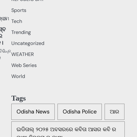
Sports
Tech
ସ୍ବ
Trending
ର
ନ।
Uncategorized
ିଭିନ୍ନ
WEATHER
ର
Web Series
World
Tags
Odisha News
Odisha Police
ଆର
ଇଡିତାଲ୍ ୨୦୨୫ ଅବସରରେ କବିତା ଆସର କବି ର