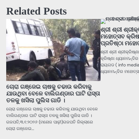
Related Posts
ଶ୍ରୀ ଶ୍ରୀ ଶ୍ରୀକ
ମହୋତ୍ସବ କ୍ରିଷ୍
ପ୍ରତିଷ୍ଠା ମହ
ଶ୍ରୀ ଶ୍ରୀ ଶ୍ରୀକ୍ରିଷ
କ୍ରିଷ୍ଣା ଧ୍ୟାନମନ୍ଦ
ରାୟଗଡ ( info media)
ଧ୍ୟାନମନ୍ଦିର ମହୋତ୍ସ
ଚୋରା ଗଞ୍ଜେଇ ଚାଷକୁ ଚଢାଉ କରିବାକୁ
ଯାଉଥିବା ବେଳେ ବାଲିଗଣ୍ଡାର ଘାଟି ରାସ୍ତା
ତଳକୁ ଖସିଲା ପୁଲିସ ଗାଡି ।
ଚୋରା ଗଞ୍ଜେଇ ଚାଷକୁ ଚଢାଉ କରିବାକୁ ଯାଉଥିବା ବେଳେ
ବାଲିଗଣ୍ଡାର ଘାଟି ରାସ୍ତା ତଳକୁ ଖସିଲା ପୁଲିସ ଗାଡି ।
ଗଜପତି,୩.୧.୨୦୨୬ (ମନୋଜ ପାଢ଼ୀ)ଗଜପତି ଜିଲ୍ଲାରେ
ଚୋରା ଗଞ୍ଜେଇ…