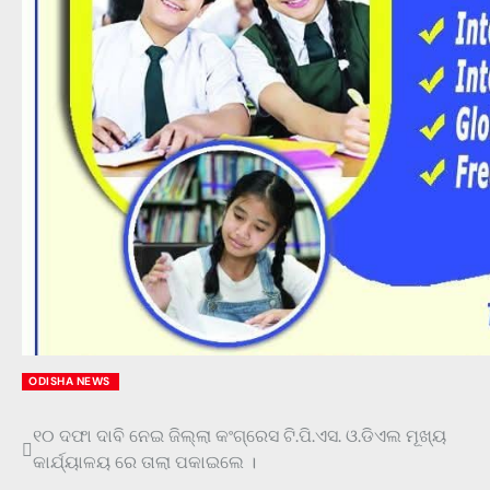
ODISHA NEWS
୧୦ ଦଫା ଦାବି ନେଇ ଜିଲ୍ଲା କଂଗ୍ରେସ ଟି.ପି.ଏସ. ଓ.ଡିଏଲ ମୂଖ୍ୟ
Post
କାର୍ଯ୍ୟାଳୟ ରେ ତାଲା ପକାଇଲେ ।
navigation