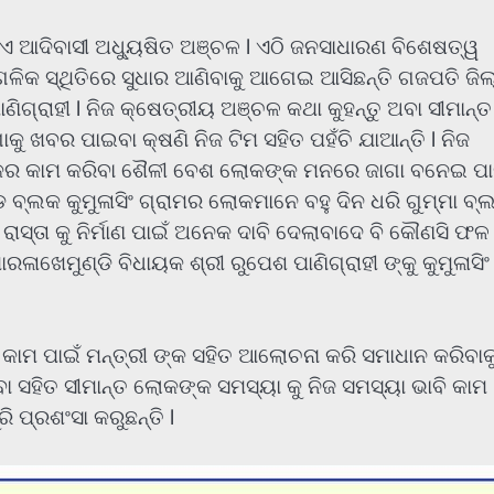
ଏ ଆଦିବାସୀ ଅଧ୍ୟୁଷିତ ଅଞ୍ଚଳ l ଏଠି ଜନସାଧାରଣ ବିଶେଷତ୍ୱ
ଗଳିକ ସ୍ଥିତିରେ ସୁଧାର ଆଣିବାକୁ ଆଗେଇ ଆସିଛନ୍ତି ଗଜପତି ଜିଲ
ଣିଗ୍ରାହୀ l ନିଜ କ୍ଷେତ୍ରୀୟ ଅଞ୍ଚଳ କଥା କୁହନ୍ତୁ ଅବା ସୀମାନ୍ତ
କୁ ଖବର ପାଇବା କ୍ଷଣି ନିଜ ଟିମ ସହିତ ପହଁଚି ଯାଆନ୍ତି l ନିଜ
 ତାଙ୍କର କାମ କରିବା ଶୈଳୀ ବେଶ ଲୋକଙ୍କ ମନରେ ଜାଗା ବନେଇ ପାରି
 ବ୍ଲକ କୁମୁଳାସିଂ ଗ୍ରାମର ଲୋକମାନେ ବହୁ ଦିନ ଧରି ଗୁମ୍ମା ବ
ାସ୍ତା କୁ ନିର୍ମାଣ ପାଇଁ ଅନେକ ଦାବି ଦେଲାବାଦେ ବି କୌଣସି ଫଳ
ଖେମୁଣ୍ଡି ବିଧାୟକ ଶ୍ରୀ ରୁପେଶ ପାଣିଗ୍ରାହୀ ଙ୍କୁ କୁମୁଳାସିଂ
ା କାମ ପାଇଁ ମନ୍ତ୍ରୀ ଙ୍କ ସହିତ ଆଲୋଚନା କରି ସମାଧାନ କରିବାକ
ିବା ସହିତ ସୀମାନ୍ତ ଲୋକଙ୍କ ସମସ୍ୟା କୁ ନିଜ ସମସ୍ୟା ଭାବି କାମ
ି ପ୍ରଶଂସା କରୁଛନ୍ତି l