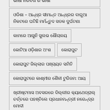
ଭାଷା ନିରବତା ର ଭାଷା
ଓଡିଶା - ଆନ୍ଧ୍ର ସୀମାନ୍ତ ଆନ୍ଧ୍ରର ବାରୁଆ
ନିକଟରେ ଘଟିଛି ମର୍ମନ୍ତୁଦ ସଡକ ଦୁର୍ଘଟଣା
କାମରେ ଆସୁନି ସୁଲଭ ଶୌଚାଳୟ
କୋଟିଆ ଓଡ଼ିଶାର ଅଂଶ
କୋରାପୁଟ
କୋରାପୁଟ ଜିଲ୍ଲାର ପଞ୍ଚାୟତ ସମିତି
କୋରାପୁଟରେ କାଶ୍ମୀର ଶୈଳୀ ଟୁରିଜମ: ଆୟ
ଖ୍ରୀଷ୍ଟମାସ ଅବସରରେ ଦିଲ୍ଲୀର କ୍ୟାଥେଡ୍ରାଲ୍
ଚର୍ଚ୍ଚରେ ପହଞ୍ଚିଲେ ପ୍ରଧାନମନ୍ତ୍ରୀ ନରେନ୍ଦ୍ର
ମୋଦୀ