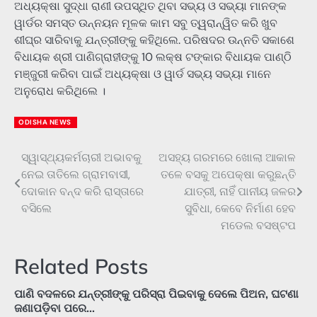
ଅଧ୍ୟକ୍ଷା ସୁଦ୍ଧା ରାଣୀ ଉପସ୍ଥିତ ଥିବା ସଭ୍ୟ ଓ ସଭ୍ୟା ମାନଙ୍କ
ୱାର୍ଡର ସମସ୍ତ ଉନ୍ନୟନ ମୂଳକ କାମ ସବୁ ତ୍ୱରାନ୍ୱିତ କରି ଖୁବ
ଶୀଘ୍ର ସାରିବାକୁ ଯନ୍ତ୍ରୀଙ୍କୁ କହିଥିଲେ. ପରିଷଦର ଉନ୍ନତି ସକାଶେ
ବିଧାୟକ ଶ୍ରୀ ପାଣିଗ୍ରାହୀଙ୍କୁ 10 ଲକ୍ଷ ଟଙ୍କାର ବିଧାୟକ ପାଣ୍ଠି
ମଞ୍ଜୁରୀ କରିବା ପାଇଁ ଅଧ୍ୟକ୍ଷା ଓ ୱାର୍ଡ ସଭ୍ୟ ସଭ୍ୟା ମାନେ
ଅନୁରୋଧ କରିଥିଲେ ।
ODISHA NEWS
ସ୍ୱାସ୍ଥ୍ୟକର୍ମଚାରୀ ଅଭାବକୁ
ଅସହ୍ୟ ଗରମରେ ଖୋଲା ଆକାଳ
Post
ନେଇ ତାତିଲେ ଗ୍ରାମବାସୀ,
ତଳେ ବସକୁ ଅପେକ୍ଷା କରୁଛନ୍ତି
navigation
ଦୋକାନ ବନ୍ଦ କରି ରାସ୍ତାରେ
ଯାତ୍ରୀ, ନାହିଁ ପାନୀୟ ଜଳର
ବସିଲେ
ସୁବିଧା, କେବେ ନିର୍ମାଣ ହେବ
ମଡେଲ ବସଷ୍ଟପ
Related Posts
ପାଣି ବଦଳରେ ଯନ୍ତ୍ରୀଙ୍କୁ ପରିସ୍ରା ପିଇବାକୁ ଦେଲେ ପିଅନ, ଘଟଣା
ଜଣାପଡ଼ିବା ପରେ…