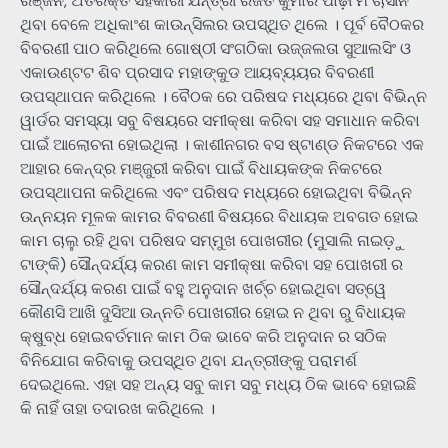
ରଞ୍ଜନ, ଅତିରିକ୍ତ ସହକାରୀ ଯନ୍ତ୍ରୀ ରଜତ କୁମାର ପାଢ଼ୀ ମଂଚାସୀନ
ଥିବା ବେଳେ ଅଧିକାଂଶ କାଉନ୍ସିଲର ଉପସ୍ଥିତ ଥିଲେ । ପୂର୍ବ ବୈଠକର
ବିବରଣୀ ପାଠ କରିଥିଲେ ଗୋଷ୍ଠୀ ସଂଗଠିକା ଉଜ୍ଜଲତା ସୁଆଲସିଂ ଓ
ଏକାଉଣ୍ଟଟ ଶିବ ପ୍ରସାଦ ମହାଙ୍କୁଡ ଆୟବ୍ୟୟର ବିବରଣୀ
ଉପସ୍ଥାପନ କରିଥିଲେ । ବୈଠକ ରେ ପରିଷଦ ମଧ୍ୟରେ ଥିବା ବିଭିନ୍ନ
ୱାର୍ଡର ସମସ୍ୟା ସବୁ ବିଷୟରେ ସମୀକ୍ଷା କରିବା ସହ ସମାଧାନ କରିବା
ପାଇଁ ଆଲୋଚନା ହୋଇଥିଲା । କାଶୀନଗର ବସ ଷ୍ଟାଣ୍ଡ ନିକଟରେ ଏକ
ଆହାର କେନ୍ଦ୍ର ମଞ୍ଜୁରୀ କରିବା ପାଇଁ ବିଧାୟକଙ୍କ ନିକଟରେ
ଉପସ୍ଥାପନା କରିଥିଲେ ଏବଂ ପରିଷଦ ମଧ୍ୟରେ ହୋଇଥିବା ବିଭିନ୍ନ
ଉନ୍ନୟନ ମୂଳକ କାମର ବିବରଣୀ ବିଷୟରେ ବିଧାୟକ ଅବଗତ ହୋଇ
କାମ ଚାଲୁ ରହି ଥିବା ପରିଷଦ ସମ୍ମୁଖ ପୋଖରୀର (ମୁସାଲି ନାଇଡ଼ୁ
ଟାଙ୍କି) ସୌନ୍ଦର୍ଯ୍ୟ କରଣ କାମ ସମୀକ୍ଷା କରିବା ସହ ପୋଖରୀ ର
ସୌନ୍ଦର୍ଯ୍ୟ କରଣ ପାଇଁ ବହୁ ଅନୁଦାନ ଖର୍ଚ୍ଚ ହୋଇଥିବା ସତ୍ୱେ
କୌଣସି ଆଖି ଦୁସିଆ ଉନ୍ନତି ପୋଖରୀର ହୋଇ ନ ଥିବା ରୁ ବିଧାୟକ
କ୍ଷୁବ୍ଧ ହୋଇବର୍ତମାନ କାମ ଠିକ ଭାବେ କରି ଅନୁଦାନ ର ସଠିକ
ବିନିଯୋଗ କରିବାକୁ ଉପସ୍ଥିତ ଥିବା ଯନ୍ତ୍ରୀଙ୍କୁ ପରାମର୍ଶ
ଦେଇଥିଲେ. ଏହା ସହ ଅନ୍ୟ ସବୁ କାମ ସବୁ ମଧ୍ୟ ଠିକ ଭାବେ ହୋଇଛି
କି ନାହିଁ ତାହା ତଦାରଖ କରିଥିଲେ ।