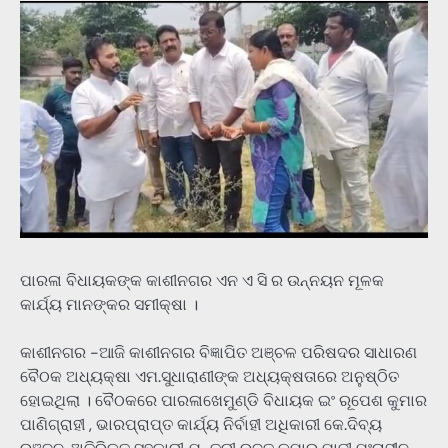
ପାରଳା ବିଧାୟକଙ୍କ କାଶୀନଗର ଏନ ଏ ସି ର ଉନ୍ନୟନ ମୂଳକ
କାର୍ଯ୍ୟ ମାନଙ୍କର ସମୀକ୍ଷା ।
କାଶୀନଗର -ଆଜି କାଶୀନଗର ବିଜ୍ଞାପିତ ଅଞ୍ଚଳ ପରିଷଦର ସାଧାରଣ
ବୈଠକ ଅଧ୍ୟକ୍ଷା ଏମ.ସୁଧାରାଣୀଙ୍କ ଅଧ୍ୟକ୍ଷତାରେ ଅନୁଷ୍ଠିତ
ହୋଇଥିଲା । ବୈଠକରେ ପାରଳାଖେମୁଣ୍ଡି ବିଧାୟକ ଇଂ ରୂପେଶ କୁମାର
ପାଣିଗ୍ରାହୀ , ଭାରପ୍ରାପ୍ତ କାର୍ଯ୍ୟ ନିର୍ବାହୀ ଅଧିକାରୀ କେ.ଦିବ୍ୟ