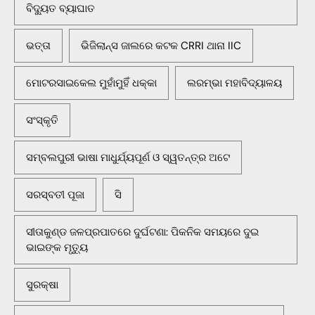
ବିଦ୍ୟୁତ ବ୍ୟାଘାତ
ଭତ୍ତା
ଭିଜିଲାନ୍ସ ଜାଲରେ କଟକ CRRI ଥାନା IIC
ମୋଟରସାଇକେଲ ମୁହାଁମୁହିଁ ଧକ୍କା
ଲରମ୍ଭା ମହାବିଦ୍ୟାଳୟ
ସଂସ୍କୃତି
ସମ୍ବଲପୁରୀ ଭାଷା ମାଧୁର୍ଯ୍ୟପୂର୍ଣ ଓ ସ୍ୱତନ୍ତ୍ର ଅଟେ
ସରସ୍ବତୀ ପୂଜା
ସି
ସୀତାକୁଣ୍ଡ ଜଳପ୍ରପାତରେ ଦୁର୍ଘଟଣା: ପିକନିକ ସମୟରେ ଦୁଇ
ଭାଇଙ୍କ ମୃତ୍ୟୁ
ସୁରକ୍ଷା