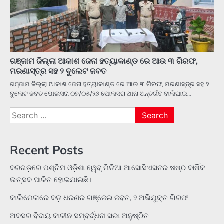
ଗଞ୍ଜାମ ଜିଲ୍ଲା ଆକାଶ ଜେନା ହତ୍ୟାକାଣ୍ଡ ରେ ଆଉ ୩ ଗିରଫ,
ମରଣାସ୍ତ୍ର ସହ ୨ ବୁଲେଟ ଜବତ
ଗଞ୍ଜାମ ଜିଲ୍ଲା ଆକାଶ ଜେନା ହତ୍ୟାକାଣ୍ଡ ରେ ଆଉ ୩ ଗିରଫ, ମରଣାସ୍ତ୍ର ସହ ୨
ବୁଲେଟ ଜବତ ପୋଲସରା ୦୭/୦୫/୨୬ ପୋଲସରା ଥାନା ଅନ୍ତର୍ଗତ ବାଲିଘାଇ…
Search
for:
Recent Posts
ବରଗଡ଼ରେ ପଶ୍ଚିମ ଓଡ଼ିଶା ୱେବ୍ ମିଡିଆ ଆସୋସିଏସନର ଷଷ୍ଠ ବାର୍ଷିକ
ଉତ୍ସବ ପାଳିତ ହୋଇଯାଇଛି।
କାଲିମେଳାରେ ବଡ଼ ଧରଣର ଗଞ୍ଜେଇ ଜବତ, ୨ ଅଭିଯୁକ୍ତ ଗିରଫ
ଅବସର ବିଦାୟ କାଳୀନ ସମ୍ବର୍ଦ୍ଧନା ସଭା ଅନୁଷ୍ଠିତ