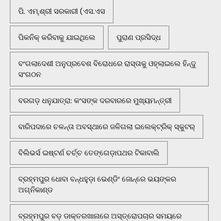
ପି. ଏମ୍.ଶ୍ରୀ ସରକାରୀ (ଏସ.ଏସ
ପିକନିକ୍‌ କରିବାକୁ ଯାଇଥିଲେ
ପୁରାଣ ପ୍ରସିଦ୍ଧ
ବଂଗଲାଦେଶୀ ଅନୁପ୍ରବେଶ ବିରୋଧରେ ରାସ୍ତାକୁ ଓହ୍ଲାଇଲେ ହିନ୍ଦୁ
ସଂଗଠନ
ବରଗଡ଼ ଧନୁଯାତ୍ରା: କଂସଙ୍କ ଦରବାରରେ ମୁଖ୍ୟମନ୍ତ୍ରୀ
ବାରିପଦାରେ ଚଳନ୍ତା ଅବସ୍ଥାରେ ଜଳିଗଲା ଇଲେକ୍ଟ୍ରିକ୍ ସ୍କୁଟର୍
ବିଲିଭର୍ସ ଇଷ୍ଟର୍ଣ ଚର୍ଚ୍ଚ ତେଙ୍ଗେଡ଼ାପଥର ଟିକାବାଲି
ବ୍ରହ୍ମପୁର ଧୋବା ବନ୍ଧହୁଡ଼ା ଭେଣ୍ଡିଂ ଜୋନ୍‌ରେ ଭୟଙ୍କର
ଅଗ୍ନିକାଣ୍ଡ
ବ୍ରହ୍ମପୁର ବଡ଼ ଡାକ୍ତରଖାନାରେ ଅସ୍ତ୍ରୋପଚାର ସମୟରେ