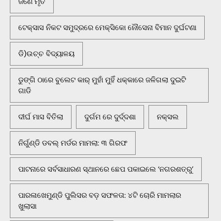
ଜଣେ ମୃତ
ଟେକ୍ସାସ ନିକଟ ସମୁଦ୍ରରେ ମେକ୍ସିକୋ ନୌସେନା ବିମାନ ଦୁର୍ଘଟଣା
ଡି)ଉଚ୍ଚ ବିଦ୍ୟାଳୟ
ଡୁଙ୍ଗି ଠାରେ ବୁଲେଟ କାର୍ ମୁହାଁ ମୁହିଁ ଧକ୍କାରେ ଜଳିଗଲା ଦୁଇଟି
ଗାଡି
ଦୀର୍ଘ ମାସ ବିତିଲା
ଦୁର୍ଗମ ରେ ଦୁର୍ଦ୍ଦଶା
ନକ୍ସଲ
ନିର୍ଗୁଣ୍ଡି ଡବଲ୍ ମର୍ଡର ମାମଲା: ୩ ଗିରଫ
ପାଟନାରେ ସର୍ବସାଧାରଣ ସ୍ଥାନରେ ଛେପ ପକାଇଲେ ‘ନଗରଶତ୍ରୁ’
ପାରଳାଖେମୁଣ୍ଡି ପୁଲିସର ବଡ଼ ସଫଳତା: ୪ଟି ଚୋରି ମାମଲାର
ଖୁଲାସା