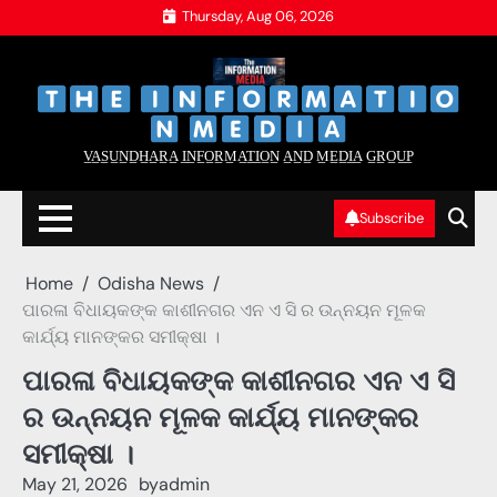
Skip
Thursday, Aug 06, 2026
to
content
‌
‌
V̲A̲S̲U̲N̲D̲H̲A̲R̲A̲ I̲N̲F̲O̲R̲M̲A̲T̲I̲O̲N̲ A̲N̲D̲ M̲E̲D̲I̲A̲ G̲R̲O̲U̲P̲
Subscribe
Home
Odisha News
ପାରଳା ବିଧାୟକଙ୍କ କାଶୀନଗର ଏନ ଏ ସି ର ଉନ୍ନୟନ ମୂଳକ
କାର୍ଯ୍ୟ ମାନଙ୍କର ସମୀକ୍ଷା ।
ପାରଳା ବିଧାୟକଙ୍କ କାଶୀନଗର ଏନ ଏ ସି
ର ଉନ୍ନୟନ ମୂଳକ କାର୍ଯ୍ୟ ମାନଙ୍କର
ସମୀକ୍ଷା ।
May 21, 2026
by
admin