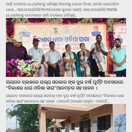
ପାଣି ବଦଳରେ ଯନ୍ତ୍ରୀଙ୍କୁ ପରିସ୍ରା ପିଇବାକୁ ଦେଲେ ପିଅନ, ଘଟଣା ଜଣାପଡ଼ିବା
ପରେ… ଆର,ଉଦୟଗିରି(୩୧ା୭(ମନୋଜ କୁମାର ପାଢୀ): ଆର୍‌.ଉଦୟଗିରି RWSS
ଯନ୍ତ୍ରୀଙ୍କୁ ବୋତଲରେ ପାଣି ବଦଳରେ ପରିସ୍ରା…
ରାୟଗଡ ବ୍ଲକରେ ରାଜ୍ୟ ସରକାର ଙ୍କ ଦୁଇ ବର୍ଷ ପୂର୍ତ୍ତି ଅବସରରେ
“ବିକାଶର ଧାରା ଓଡିଶା ସାରା”ଆଡମ୍ବର ସହ ପାଳନ ।
ରାୟଗଡ ବ୍ଲକରେ ରାଜ୍ୟ ସରକାର ଙ୍କ ଦୁଇ ବର୍ଷ ପୂର୍ତ୍ତି ଅବସରରେ “ବିକାଶର ଧାରା
ଓଡିଶା ସାରା”ଆଡମ୍ବର ସହ ପାଳନ । ଗଜପତି (ମନୋଜ ପାଢ଼ୀ):- ଗଜପତି…