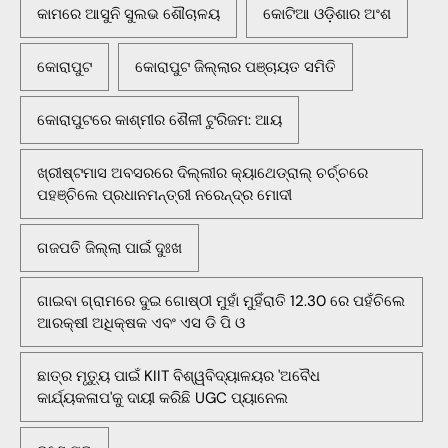
କାମରେ ଆସୁନି ସୁଲଭ ଶୌଚାଳୟ
କୋଟିଆ ଓଡ଼ିଶାର ଅଂଶ
କୋରାପୁଟ
କୋରାପୁଟ ଜିଲ୍ଲାର ପଞ୍ଚାୟତ ସମିତି
କୋରାପୁଟରେ କାଶ୍ମୀର ଶୈଳୀ ଟୁରିଜମ: ଆୟ
ଖ୍ରୀଷ୍ଟମାସ ଅବସରରେ ଦିଲ୍ଲୀର କ୍ୟାଥେଡ୍ରାଲ୍ ଚର୍ଚ୍ଚରେ
ପହଞ୍ଚିଲେ ପ୍ରଧାନମନ୍ତ୍ରୀ ନରେନ୍ଦ୍ର ମୋଦୀ
ଗଜପତି ଜିଲ୍ଲା ପାଇଁ ଦୁଃଖ
ଗାଇବା ଗ୍ରାମରେ ଦୁଇ ଗୋଷ୍ଠୀ ମୁହାଁ ମୁହିଁରାତି 12.30 ରେ ପହଁଚିଲେ
ଆରକ୍ଷୀ ଅଧିକ୍ଷକ ଏବଂ ଏସ ଡି ପି ଓ
ଛାତ୍ର ମୃତ୍ୟୁ ପାଇଁ KIIT ବିଶ୍ୱବିଦ୍ୟାଳୟର 'ଅବୈଧ
କାର୍ଯ୍ୟକଳାପ'କୁ ଦାୟୀ କରିଛି UGC ପ୍ୟାନେଲ