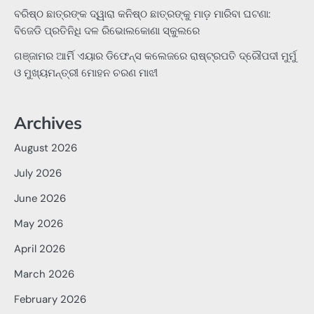
ବରିଷ୍ଠ ଛାତ୍ରଙ୍କ ଦ୍ୱାରା କନିଷ୍ଠ ଛାତ୍ରଙ୍କୁ ମାଡ଼ ମାରିବା ଘଟଣା:
ବିଜେଡି ପ୍ରତିନିଧି ଦଳ ରିଭୋଲକୋଣା ସ୍କୁଲରେ
ଗଞ୍ଜାମର ଆର୍ମି ଏୟାର ଡିଫେନ୍ସ କଲେଜରେ ରାଷ୍ଟ୍ରପତି ଦ୍ରୌପଦୀ ମୁର୍ମୁ
ଓ ମୁଖ୍ୟମନ୍ତ୍ରୀ ମୋହନ ଚରଣ ମାଝୀ
Archives
August 2026
July 2026
June 2026
May 2026
April 2026
March 2026
February 2026