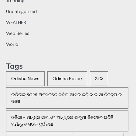
Trending
Uncategorized
WEATHER
Web Series
World
Tags
Odisha News
Odisha Police
ଆର
ଇଡିତାଲ୍ ୨୦୨୫ ଅବସରରେ କବିତା ଆସର କବି ର ଭାଷା ନିରବତା ର
ଭାଷା
ଓଡିଶା - ଆନ୍ଧ୍ର ସୀମାନ୍ତ ଆନ୍ଧ୍ରର ବାରୁଆ ନିକଟରେ ଘଟିଛି
ମର୍ମନ୍ତୁଦ ସଡକ ଦୁର୍ଘଟଣା