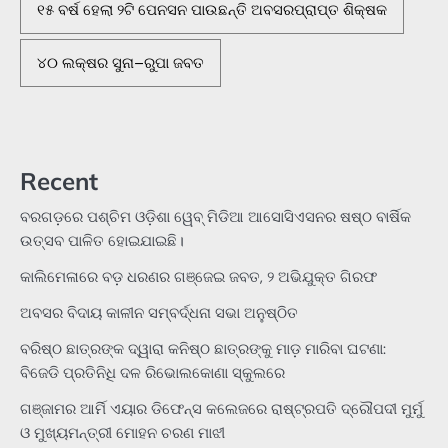
୧୫ ବର୍ଷ ହେଲା ୨ଟି ପେନସନ ପାଉଛନ୍ତି ଅବସରପ୍ରାପ୍ତ ଶିକ୍ଷକ
୪୦ ଲକ୍ଷର ସୁନା–ରୁପା ଜବତ
Recent
ବରଗଡ଼ରେ ପଶ୍ଚିମ ଓଡ଼ିଶା ୱେବ୍ ମିଡିଆ ଆସୋସିଏସନର ଷଷ୍ଠ ବାର୍ଷିକ
ଉତ୍ସବ ପାଳିତ ହୋଇଯାଇଛି।
କାଲିମେଳାରେ ବଡ଼ ଧରଣର ଗଞ୍ଜେଇ ଜବତ, ୨ ଅଭିଯୁକ୍ତ ଗିରଫ
ଅବସର ବିଦାୟ କାଳୀନ ସମ୍ବର୍ଦ୍ଧନା ସଭା ଅନୁଷ୍ଠିତ
ବରିଷ୍ଠ ଛାତ୍ରଙ୍କ ଦ୍ୱାରା କନିଷ୍ଠ ଛାତ୍ରଙ୍କୁ ମାଡ଼ ମାରିବା ଘଟଣା:
ବିଜେଡି ପ୍ରତିନିଧି ଦଳ ରିଭୋଲକୋଣା ସ୍କୁଲରେ
ଗଞ୍ଜାମର ଆର୍ମି ଏୟାର ଡିଫେନ୍ସ କଲେଜରେ ରାଷ୍ଟ୍ରପତି ଦ୍ରୌପଦୀ ମୁର୍ମୁ
ଓ ମୁଖ୍ୟମନ୍ତ୍ରୀ ମୋହନ ଚରଣ ମାଝୀ