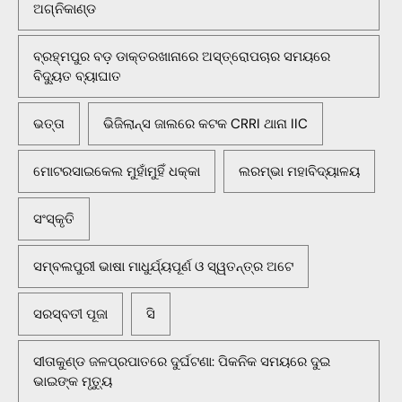
ଅଗ୍ନିକାଣ୍ଡ
ବ୍ରହ୍ମପୁର ବଡ଼ ଡାକ୍ତରଖାନାରେ ଅସ୍ତ୍ରୋପଚାର ସମୟରେ
ବିଦ୍ୟୁତ ବ୍ୟାଘାତ
ଭତ୍ତା
ଭିଜିଲାନ୍ସ ଜାଲରେ କଟକ CRRI ଥାନା IIC
ମୋଟରସାଇକେଲ ମୁହାଁମୁହିଁ ଧକ୍କା
ଲରମ୍ଭା ମହାବିଦ୍ୟାଳୟ
ସଂସ୍କୃତି
ସମ୍ବଲପୁରୀ ଭାଷା ମାଧୁର୍ଯ୍ୟପୂର୍ଣ ଓ ସ୍ୱତନ୍ତ୍ର ଅଟେ
ସରସ୍ବତୀ ପୂଜା
ସି
ସୀତାକୁଣ୍ଡ ଜଳପ୍ରପାତରେ ଦୁର୍ଘଟଣା: ପିକନିକ ସମୟରେ ଦୁଇ
ଭାଇଙ୍କ ମୃତ୍ୟୁ