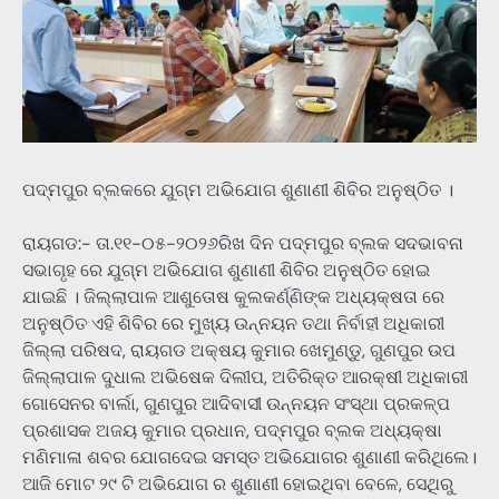
ପଦ୍ମପୁର ବ୍ଲକରେ ଯୁଗ୍ମ ଅଭିଯୋଗ ଶୁଣାଣୀ ଶିବିର ଅନୁଷ୍ଠିତ ।
ରାୟଗଡ:- ତା.୧୧-୦୫-୨୦୨୬ରିଖ ଦିନ ପଦ୍ମପୁର ବ୍ଲକ ସଦଭାବନା
ସଭାଗୃହ ରେ ଯୁଗ୍ମ ଅଭିଯୋଗ ଶୁଣାଣୀ ଶିବିର ଅନୁଷ୍ଠିତ ହୋଇ
ଯାଇଛି । ଜିଲ୍ଲାପାଳ ଆଶୁତୋଷ କୁଲକର୍ଣ୍ଣିଙ୍କ ଅଧ୍ୟକ୍ଷତା ରେ
ଅନୁଷ୍ଠିତ ଏହି ଶିବିର ରେ ମୁଖ୍ୟ ଉନ୍ନୟନ ତଥା ନିର୍ବାହୀ ଅଧିକାରୀ
ଜିଲ୍ଲା ପରିଷଦ, ରାୟଗଡ ଅକ୍ଷୟ କୁମାର ଖେମୁଣ୍ଡୁ, ଗୁଣପୁର ଉପ
ଜିଲ୍ଲାପାଳ ଦୁଧାଲ ଅଭିଷେକ ଦିଲୀପ, ଅତିରିକ୍ତ ଆରକ୍ଷୀ ଅଧିକାରୀ
ଗୋସେନର ବାର୍ଲା, ଗୁଣପୁର ଆଦିବାସୀ ଉନ୍ନୟନ ସଂସ୍ଥା ପ୍ରକଳ୍ପ
ପ୍ରଶାସକ ଅଜୟ କୁମାର ପ୍ରଧାନ, ପଦ୍ମପୁର ବ୍ଲକ ଅଧ୍ୟକ୍ଷା
ମଣିମାଳା ଶବର ଯୋଗଦେଇ ସମସ୍ତ ଅଭିଯୋଗର ଶୁଣାଣୀ କରିଥିଲେ।
ଆଜି ମୋଟ ୨୯ ଟି ଅଭିଯୋଗ ର ଶୁଣାଣୀ ହୋଇଥିବା ବେଳେ, ସେଥିରୁ