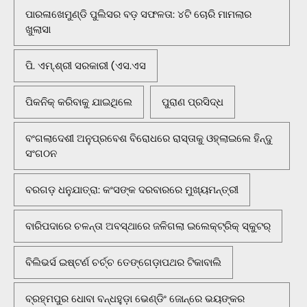
ପାରଳାଖେମୁଣ୍ଡି ପୁଲିସର ବଡ଼ ସଫଳତା: ୪ଟି ଚୋରି ମାମଲାର
ଖୁଲାସା
ପି. ଏମ୍.ଶ୍ରୀ ସରକାରୀ (ଏସ.ଏସ
ପିକନିକ୍‌ କରିବାକୁ ଯାଇଥିଲେ
ପୁରାଣ ପ୍ରସିଦ୍ଧ
ବଂଗଲାଦେଶୀ ଅନୁପ୍ରବେଶ ବିରୋଧରେ ରାସ୍ତାକୁ ଓହ୍ଲାଇଲେ ହିନ୍ଦୁ
ସଂଗଠନ
ବରଗଡ଼ ଧନୁଯାତ୍ରା: କଂସଙ୍କ ଦରବାରରେ ମୁଖ୍ୟମନ୍ତ୍ରୀ
ବାରିପଦାରେ ଚଳନ୍ତା ଅବସ୍ଥାରେ ଜଳିଗଲା ଇଲେକ୍ଟ୍ରିକ୍ ସ୍କୁଟର୍
ବିଲିଭର୍ସ ଇଷ୍ଟର୍ଣ ଚର୍ଚ୍ଚ ତେଙ୍ଗେଡ଼ାପଥର ଟିକାବାଲି
ବ୍ରହ୍ମପୁର ଧୋବା ବନ୍ଧହୁଡ଼ା ଭେଣ୍ଡିଂ ଜୋନ୍‌ରେ ଭୟଙ୍କର