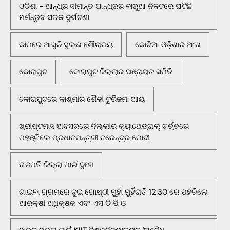
ଓଡିଶା - ଆନ୍ଧ୍ର ସୀମାନ୍ତ ଆନ୍ଧ୍ରର ବାରୁଆ ନିକଟରେ ଘଟିଛି
ମର୍ମନ୍ତୁଦ ସଡକ ଦୁର୍ଘଟଣା
କାମରେ ଆସୁନି ସୁଲଭ ଶୌଚାଳୟ
କୋଟିଆ ଓଡ଼ିଶାର ଅଂଶ
କୋରାପୁଟ
କୋରାପୁଟ ଜିଲ୍ଲାର ପଞ୍ଚାୟତ ସମିତି
କୋରାପୁଟରେ କାଶ୍ମୀର ଶୈଳୀ ଟୁରିଜମ: ଆୟ
ଖ୍ରୀଷ୍ଟମାସ ଅବସରରେ ଦିଲ୍ଲୀର କ୍ୟାଥେଡ୍ରାଲ୍ ଚର୍ଚ୍ଚରେ
ପହଞ୍ଚିଲେ ପ୍ରଧାନମନ୍ତ୍ରୀ ନରେନ୍ଦ୍ର ମୋଦୀ
ଗଜପତି ଜିଲ୍ଲା ପାଇଁ ଦୁଃଖ
ଗାଇବା ଗ୍ରାମରେ ଦୁଇ ଗୋଷ୍ଠୀ ମୁହାଁ ମୁହିଁରାତି 12.30 ରେ ପହଁଚିଲେ
ଆରକ୍ଷୀ ଅଧିକ୍ଷକ ଏବଂ ଏସ ଡି ପି ଓ