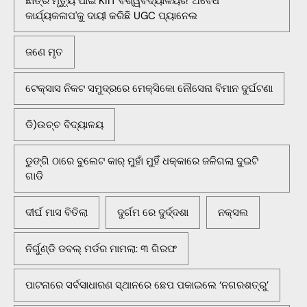
ଛାତ୍ର ମୃତ୍ୟୁ ପାଇଁ KIIT ବିଶ୍ୱବିଦ୍ୟାଳୟର 'ଅବୈଧ
କାର୍ଯ୍ୟକଳାପ'କୁ ଦାୟୀ କରିଛି UGC ପ୍ୟାନେଲ
ଜଣେ ମୃତ
ଟେକ୍ସାସ ନିକଟ ସମୁଦ୍ରରେ ମେକ୍ସିକୋ ନୌସେନା ବିମାନ ଦୁର୍ଘଟଣା
ଡି)ଉଚ୍ଚ ବିଦ୍ୟାଳୟ
ଡୁଙ୍ଗି ଠାରେ ବୁଲେଟ କାର୍ ମୁହାଁ ମୁହିଁ ଧକ୍କାରେ ଜଳିଗଲା ଦୁଇଟି
ଗାଡି
ଦୀର୍ଘ ମାସ ବିତିଲା
ଦୁର୍ଗମ ରେ ଦୁର୍ଦ୍ଦଶା
ନକ୍ସଲ
ନିର୍ଗୁଣ୍ଡି ଡବଲ୍ ମର୍ଡର ମାମଲା: ୩ ଗିରଫ
ପାଟନାରେ ସର୍ବସାଧାରଣ ସ୍ଥାନରେ ଛେପ ପକାଇଲେ ‘ନଗରଶତ୍ରୁ’