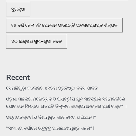
ସୁରକ୍ଷା
୧୫ ବର୍ଷ ହେଲା ୨ଟି ପେନସନ ପାଉଛନ୍ତି ଅବସରପ୍ରାପ୍ତ ଶିକ୍ଷକ
୪୦ ଲକ୍ଷର ସୁନା–ରୁପା ଜବତ
Recent
ସେମିଳିଗୁଡ଼ା କଲେଜର ୪୧ତମ ପ୍ରତିଷ୍ଠା ଦିବସ ପାଳିତ
ଓଡ଼ିଶା ସାହିତ୍ୟ ମହୋତ୍ସବ ଓ ରାଷ୍ଟ୍ରୀୟ ଯୁବ ସାହିତ୍ୟିକ ସମ୍ମିଳନୀରେ
ଯୋଗଦାନ ନିମନ୍ତେ ଗଜପତି ଜିଲ୍ଲାର ସଦସ୍ୟମାନଙ୍କର ପୁରୀ ଗସ୍ତ* ।
ପଞ୍ଚାୟତସ୍ତରୀୟ ନିଶାମୁକ୍ତ ସଚେତନତା ଅଭିଯାନ।*
*ସାମାନ୍ୟ ବର୍ଷାରେ ଉବୁଟୁବୁ ପାରଳାଖେମୁଣ୍ଡି ସହର* !