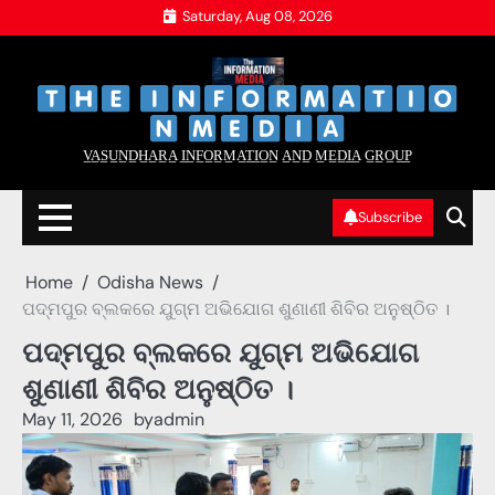
Skip
Saturday, Aug 08, 2026
to
content
‌
‌
V̲A̲S̲U̲N̲D̲H̲A̲R̲A̲ I̲N̲F̲O̲R̲M̲A̲T̲I̲O̲N̲ A̲N̲D̲ M̲E̲D̲I̲A̲ G̲R̲O̲U̲P̲
Subscribe
Home
Odisha News
ପଦ୍ମପୁର ବ୍ଲକରେ ଯୁଗ୍ମ ଅଭିଯୋଗ ଶୁଣାଣୀ ଶିବିର ଅନୁଷ୍ଠିତ ।
ପଦ୍ମପୁର ବ୍ଲକରେ ଯୁଗ୍ମ ଅଭିଯୋଗ
ଶୁଣାଣୀ ଶିବିର ଅନୁଷ୍ଠିତ ।
May 11, 2026
by
admin