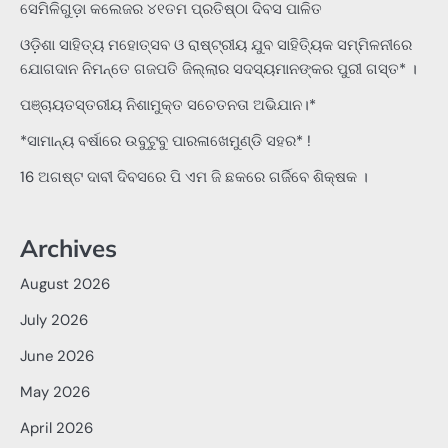
ସେମିଳିଗୁଡ଼ା କଲେଜର ୪୧ତମ ପ୍ରତିଷ୍ଠା ଦିବସ ପାଳିତ
ଓଡ଼ିଶା ସାହିତ୍ୟ ମହୋତ୍ସବ ଓ ରାଷ୍ଟ୍ରୀୟ ଯୁବ ସାହିତ୍ୟିକ ସମ୍ମିଳନୀରେ
ଯୋଗଦାନ ନିମନ୍ତେ ଗଜପତି ଜିଲ୍ଲାର ସଦସ୍ୟମାନଙ୍କର ପୁରୀ ଗସ୍ତ* ।
ପଞ୍ଚାୟତସ୍ତରୀୟ ନିଶାମୁକ୍ତ ସଚେତନତା ଅଭିଯାନ।*
*ସାମାନ୍ୟ ବର୍ଷାରେ ଉବୁଟୁବୁ ପାରଳାଖେମୁଣ୍ଡି ସହର* !
16 ଅଗଷ୍ଟ ଦାବୀ ଦିବସରେ ପି ଏମ ଜି ଛକରେ ଗର୍ଜିବେ ଶିକ୍ଷକ ।
Archives
August 2026
July 2026
June 2026
May 2026
April 2026