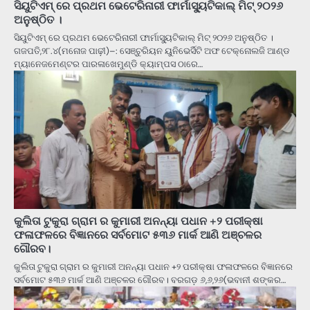
ସିୟୁଟିଏମ୍ ରେ ପ୍ରଥମ ଭେଟେରିନାରୀ ଫାର୍ମାସ୍ୟୁଟିକାଲ୍ ମିଟ୍ ୨୦୨୬
ଅନୁଷ୍ଠିତ ।
ସିୟୁଟିଏମ୍ ରେ ପ୍ରଥମ ଭେଟେରିନାରୀ ଫାର୍ମାସ୍ୟୁଟିକାଲ୍ ମିଟ୍ ୨୦୨୬ ଅନୁଷ୍ଠିତ ।
ଗଜପତି,୨୮.୪(ମନୋଜ ପାଢ଼ୀ)–: ସେଞ୍ଚୁରିୟନ ୟୁନିଭେର୍ସିଟି ଅଫ ଟେକ୍ନୋଲଜି ଆଣ୍ଡ
ମ୍ୟାନେଜମେଣ୍ଟର ପାରଳାଖେମୁଣ୍ଡି କ୍ୟାମ୍ପସ ଠାରେ…
କୁଲିତା ଟୁକୁରା ଗ୍ରାମ ର କୁମାରୀ ଅନନ୍ୟା ପଧାନ +୨ ପରୀକ୍ଷା
ଫଳାଫଳରେ ବିଜ୍ଞାନରେ ସର୍ବମୋଟ ୫୩୬ ମାର୍କ ଆଣି ଅଞ୍ଚଳର
ଗୌରବ।
କୁଲିତା ଟୁକୁରା ଗ୍ରାମ ର କୁମାରୀ ଅନନ୍ୟା ପଧାନ +୨ ପରୀକ୍ଷା ଫଳାଫଳରେ ବିଜ୍ଞାନରେ
ସର୍ବମୋଟ ୫୩୬ ମାର୍କ ଆଣି ଅଞ୍ଚଳର ଗୌରବ। ବରଗଡ଼ ୬,୬,୨୬(ଭବାନୀ ଶଙ୍କର…