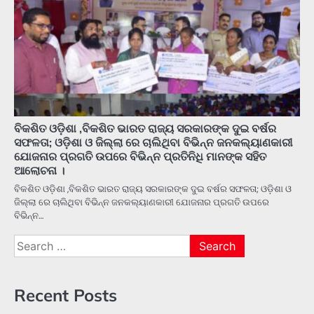
ବିକଶିତ ଓଡ଼ିଶା ,ବିକଶିତ ଭାରତ ରାଜ୍ୟ ସରକାରଙ୍କ ଦୁଇ ବର୍ଷର
ସଫଳତା; ଓଡ଼ିଶା ଓ ଜିଲ୍ଲା ରେ ଚାଲିଥିବା ବିଭିନ୍ନ ଜନକଲ୍ୟାଣକାରୀ
ଯୋଜନାର ପ୍ରଗତି ଉପରେ ବିଭିନ୍ନ ପ୍ରତିନିଧି ମାନଙ୍କ ସହିତ
ଆଲୋଚନା ।
ବିକଶିତ ଓଡ଼ିଶା ,ବିକଶିତ ଭାରତ ରାଜ୍ୟ ସରକାରଙ୍କ ଦୁଇ ବର୍ଷର ସଫଳତା; ଓଡ଼ିଶା ଓ
ଜିଲ୍ଲା ରେ ଚାଲିଥିବା ବିଭିନ୍ନ ଜନକଲ୍ୟାଣକାରୀ ଯୋଜନାର ପ୍ରଗତି ଉପରେ
ବିଭିନ୍ନ…
Search
for:
Recent Posts