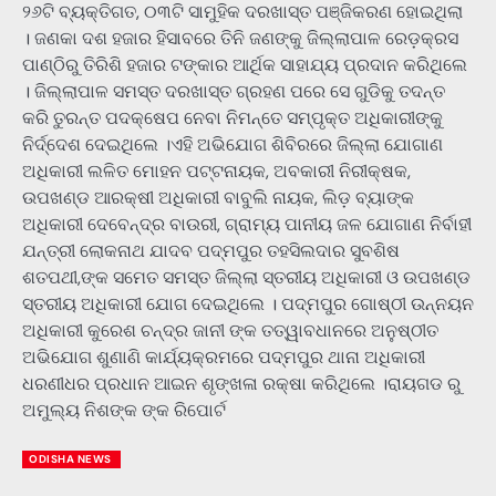
୨୬ଟି ବ୍ୟକ୍ତିଗତ, ୦୩ଟି ସାମୁହିକ ଦରଖାସ୍ତ ପଞ୍ଜିକରଣ ହୋଇଥିଲା
। ଜଣକା ଦଶ ହଜାର ହିସାବରେ ତିନି ଜଣଙ୍କୁ ଜିଲ୍ଲାପାଳ ରେଡ଼କ୍ରସ
ପାଣ୍ଠିରୁ ତିରିଶି ହଜାର ଟଙ୍କାର ଆର୍ଥିକ ସାହାଯ୍ୟ ପ୍ରଦାନ କରିଥିଲେ
। ଜିଲ୍ଲାପାଳ ସମସ୍ତ ଦରଖାସ୍ତ ଗ୍ରହଣ ପରେ ସେ ଗୁଡିକୁ ତଦନ୍ତ
କରି ତୁରନ୍ତ ପଦକ୍ଷେପ ନେବା ନିମନ୍ତେ ସମ୍ପୃକ୍ତ ଅଧିକାରୀଙ୍କୁ
ନିର୍ଦ୍ଦେଶ ଦେଇଥିଲେ ।ଏହି ଅଭିଯୋଗ ଶିବିରରେ ଜିଲ୍ଲା ଯୋଗାଣ
ଅଧିକାରୀ ଲଳିତ ମୋହନ ପଟ୍ଟନାୟକ, ଅବକାରୀ ନିରୀକ୍ଷକ,
ଉପଖଣ୍ଡ ଆରକ୍ଷୀ ଅଧିକାରୀ ବାବୁଲି ନାୟକ, ଲିଡ଼ ବ୍ୟାଙ୍କ
ଅଧିକାରୀ ଦେବେନ୍ଦ୍ର ବାଉରୀ, ଗ୍ରାମ୍ୟ ପାନୀୟ ଜଳ ଯୋଗାଣ ନିର୍ବାହୀ
ଯନ୍ତ୍ରୀ ଲୋକନାଥ ଯାଦବ ପଦ୍ମପୁର ତହସିଲଦାର ସୁବଶିଷ
ଶତପଥୀ,ଙ୍କ ସମେତ ସମସ୍ତ ଜିଲ୍ଲା ସ୍ତରୀୟ ଅଧିକାରୀ ଓ ଉପଖଣ୍ଡ
ସ୍ତରୀୟ ଅଧିକାରୀ ଯୋଗ ଦେଇଥିଲେ । ପଦ୍ମପୁର ଗୋଷ୍ଠୀ ଉନ୍ନୟନ
ଅଧିକାରୀ କୁରେଶ ଚନ୍ଦ୍ର ଜାନୀ ଙ୍କ ତତ୍ୱାବଧାନରେ ଅନୁଷ୍ଠୀତ
ଅଭିଯୋଗ ଶୁଣାଣି କାର୍ଯ୍ୟକ୍ରମରେ ପଦ୍ମପୁର ଥାନା ଅଧିକାରୀ
ଧରଣୀଧର ପ୍ରଧାନ ଆଇନ ଶୃଙ୍ଖଳା ରକ୍ଷା କରିଥିଲେ ।ରାୟଗଡ ରୁ
ଅମୁଲ୍ୟ ନିଶଙ୍କ ଙ୍କ ରିପୋର୍ଟ
ODISHA NEWS