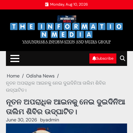
Skip
Monday, Aug 10, 2026
to
content
‌
‌
V̲A̲S̲U̲N̲D̲H̲A̲R̲A̲ I̲N̲F̲O̲R̲M̲A̲T̲I̲O̲N̲ A̲N̲D̲ M̲E̲D̲I̲A̲ G̲R̲O̲U̲P̲
Subscribe
Home
Odisha News
ନୂତନ ଅପରାଧିକ ଆଇନକୁ ନେଇ ଦୁଇଦିନିଆ ତାଲିମ ଶିବିର
ଉଦ୍ଘାଟିତ।
ନୂତନ ଅପରାଧିକ ଆଇନକୁ ନେଇ ଦୁଇଦିନିଆ
ତାଲିମ ଶିବିର ଉଦ୍ଘାଟିତ।
June 30, 2026
by
admin