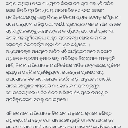
କରାଯାଇଥିଲା। ପରେ ମାନ୍ୟବର ଜିଲ୍ଲା ଜଜ ଶ୍ରୀ ମହାନ୍ତି ଗରିବ
ଲୋକ କିପରି ତ୍ୱରିତ ନ୍ୟାୟ ପାଇପାରିବ ସେ ନେଇ ସମସ୍ତ
ପ୍ରସିକ୍ୟୁଟରଙ୍କୁ ସେଥି ନିମନ୍ତେ ବିଶେଷ ଧ୍ୟାନ ଦେବାକୁ କହିଥିଲେ।
ପରେ ଅନ୍ୟତମ ଅତିଥି ତଥା ଏସ.ପି. ପ୍ରହଲ୍ଲାଦ ସହାଇ ମୀନା ସମସ୍ତ
ପ୍ରସିକ୍ୟୁଟରଙ୍କୁ ସେମାନଙ୍କର କାର୍ଯ୍ୟଦକ୍ଷତା ପାଇଁ ପ୍ରଶଂସା
କରିବା ସହ ପୂର୍ବାପେକ୍ଷା ଆହୁରି ପ୍ରତିବଦ୍ଧ ହୋଇ କାମ କରି
ଲୋକଙ୍କ ନିକଟବର୍ତ୍ତୀ ହେବା ନିମନ୍ତେ କହିଥିଲେ ।
ଅନ୍ୟମାନଙ୍କ ମଧ୍ୟରେ ଆଜିର ଏହି କାର୍ଯ୍ୟକ୍ରମରେ ଅବକାରୀ
ଅଧିକ୍ଷକ ପ୍ରଦୀପ କୁମାର ସାହୁ, ଅତିରିକ୍ତ ଜିଲ୍ଲାପାଳ ଫାଲ୍ଗୁନି
ମାଝି, ଜିଲ୍ଲା ଅଭିଯୋଜନ ଉପନିର୍ଦେଶକ ଅଜିତ ପଟ୍ଟନାୟକ, ପୂର୍ବତନ
କ୍ୟାଡ଼ର ପବ୍ଲିକ ପ୍ରସିକ୍ୟୁଟର ରାଜେନ୍ଦ୍ର ପ୍ରସାଦ ସାହୁ,
ଅଭିଯୋଜନ ବିଭାଗର ସହାୟକ ନିର୍ଦେଶକ ଡ଼ି. ଅନୁପରାଜ ଆଚାରି,
ପାରଳାଖେମୁଣ୍ଡି ଏସ୍ଡିପିଓ ମାଧବାନନ୍ଦ ନାୟକ ପ୍ରମୁଖ
ଯୋଗଦେଇଥିଲେ ଓ ନିଜ ନିଜର ଅଭିଜ୍ଞତା ବିଷୟରେ ଉପସ୍ଥିତ
ପ୍ରସିକ୍ୟୁଟରମାନଙ୍କୁ ଜଣାଇଥିଲେ।
ଏହି କ୍ରମରେ ଅଭିଯୋଜନ ବିଭାଗର ଅନୁରୋଧ କ୍ରମେ ବରିଷ୍ଠ
ଅଧିବକ୍ତା ହୀରା ଚାନ୍ଦ ତଥା ପାରଳାଖେମୁଣ୍ଡି ଡାକ୍ତରଖାନାର ଡ଼ଃ
ଶାନ୍ତନୁ କୁମାର ପାଢ଼ୀ ପ୍ରମୁଖ ଉପସ୍ଥିତ ହୋଇ ଏହି କାର୍ଯ୍ୟକ୍ରମରେ