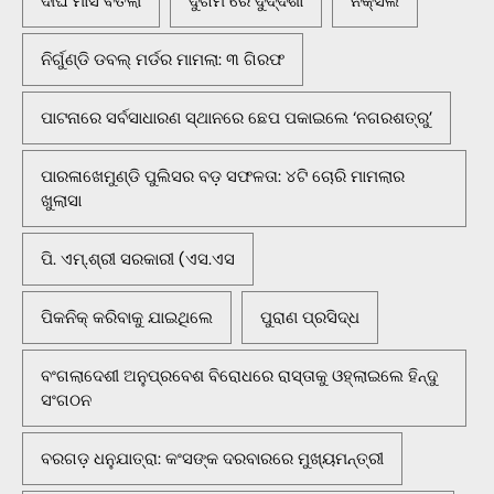
ଦୀର୍ଘ ମାସ ବିତିଲା
ଦୁର୍ଗମ ରେ ଦୁର୍ଦ୍ଦଶା
ନକ୍ସଲ
ନିର୍ଗୁଣ୍ଡି ଡବଲ୍ ମର୍ଡର ମାମଲା: ୩ ଗିରଫ
ପାଟନାରେ ସର୍ବସାଧାରଣ ସ୍ଥାନରେ ଛେପ ପକାଇଲେ ‘ନଗରଶତ୍ରୁ’
ପାରଳାଖେମୁଣ୍ଡି ପୁଲିସର ବଡ଼ ସଫଳତା: ୪ଟି ଚୋରି ମାମଲାର
ଖୁଲାସା
ପି. ଏମ୍.ଶ୍ରୀ ସରକାରୀ (ଏସ.ଏସ
ପିକନିକ୍‌ କରିବାକୁ ଯାଇଥିଲେ
ପୁରାଣ ପ୍ରସିଦ୍ଧ
ବଂଗଲାଦେଶୀ ଅନୁପ୍ରବେଶ ବିରୋଧରେ ରାସ୍ତାକୁ ଓହ୍ଲାଇଲେ ହିନ୍ଦୁ
ସଂଗଠନ
ବରଗଡ଼ ଧନୁଯାତ୍ରା: କଂସଙ୍କ ଦରବାରରେ ମୁଖ୍ୟମନ୍ତ୍ରୀ