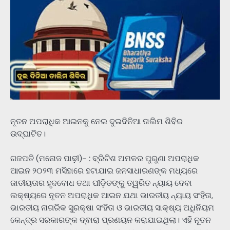
ନୂତନ ଅପରାଧିକ ଆଇନକୁ ନେଇ ଦୁଇଦିନିଆ ତାଲିମ ଶିବିର
ଉଦ୍ଘାଟିତ।
ଗଜପତି (ମନୋଜ ପାଢ଼ୀ)- : ବ୍ରିଟିଶ ଅମଳର ପୁରୁଣା ଅପରାଧିକ
ଆଇନ ୨୦୨୩ ମସିହାରେ ହଟାଯାଇ ଜନସାଧାରଣଙ୍କ ମଧ୍ୟରେ
ଜାତୀୟତାର ହୃଦବୋଧ ତଥା ପୀଡ଼ିତଙ୍କୁ ତ୍ୱରିତ ନ୍ୟାୟ ଦେବା
ଲକ୍ଷ୍ୟରେ ନୂତନ ଅପରାଧିକ ଆଇନ ଯଥା ଭାରତୀୟ ନ୍ୟାୟ ସଂହିତା,
ଭାରତୀୟ ନାଗରିକ ସୁରକ୍ଷା ସଂହିତା ଓ ଭାରତୀୟ ସାକ୍ଷ୍ୟ ଅଧିନିୟମ
କେନ୍ଦ୍ର ସରକାରଙ୍କ ଦ୍ଵାରା ପ୍ରଣୟନ କରାଯାଇଥିଲା। ଏହି ନୂତନ