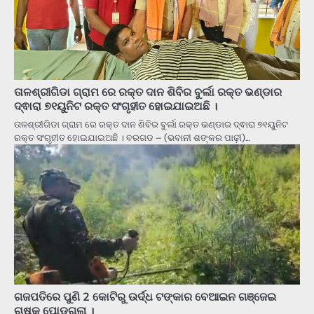
ତାଳଶ୍ରୀଗିଡା ଗ୍ରାମ ରେ ରକ୍ତ ଦାନ ଶିବିର ବୁର୍ଲା ରକ୍ତ ଭଣ୍ଡାର
ଦ୍ଵାରା ୭୧ୟୁନିଟ ରକ୍ତ ସଂଗୃହୀତ ହୋଇଯାଇଅଛି ।
ତାଳଶ୍ରୀଗିଡା ଗ୍ରାମ ରେ ରକ୍ତ ଦାନ ଶିବିର ବୁର୍ଲା ରକ୍ତ ଭଣ୍ଡାର ଦ୍ଵାରା ୭୧ୟୁନିଟ
ରକ୍ତ ସଂଗୃହୀତ ହୋଇଯାଇଅଛି । ବରଗଡ – (ଭବାନୀ ଶଙ୍କର ପାଢ଼ୀ)…
ଗଜପତିରେ ପୁଣି 2 କୋଟିରୁ ଉର୍ଦ୍ଧ ଟଙ୍କାର ବେଆଇନ ଗଞ୍ଜେଇ
ଚାଷକୁ ପୋଡ଼ଗଲା ।