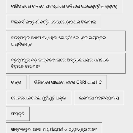
ବାରିପଦାରେ ଚଳନ୍ତା ଅବସ୍ଥାରେ ଜଳିଗଲା ଇଲେକ୍ଟ୍ରିକ୍ ସ୍କୁଟର୍
ବିଲିଭର୍ସ ଇଷ୍ଟର୍ଣ ଚର୍ଚ୍ଚ ତେଙ୍ଗେଡ଼ାପଥର ଟିକାବାଲି
ବ୍ରହ୍ମପୁର ଧୋବା ବନ୍ଧହୁଡ଼ା ଭେଣ୍ଡିଂ ଜୋନ୍‌ରେ ଭୟଙ୍କର
ଅଗ୍ନିକାଣ୍ଡ
ବ୍ରହ୍ମପୁର ବଡ଼ ଡାକ୍ତରଖାନାରେ ଅସ୍ତ୍ରୋପଚାର ସମୟରେ
ବିଦ୍ୟୁତ ବ୍ୟାଘାତ
ଭତ୍ତା
ଭିଜିଲାନ୍ସ ଜାଲରେ କଟକ CRRI ଥାନା IIC
ମୋଟରସାଇକେଲ ମୁହାଁମୁହିଁ ଧକ୍କା
ଲରମ୍ଭା ମହାବିଦ୍ୟାଳୟ
ସଂସ୍କୃତି
ସମ୍ବଲପୁରୀ ଭାଷା ମାଧୁର୍ଯ୍ୟପୂର୍ଣ ଓ ସ୍ୱତନ୍ତ୍ର ଅଟେ