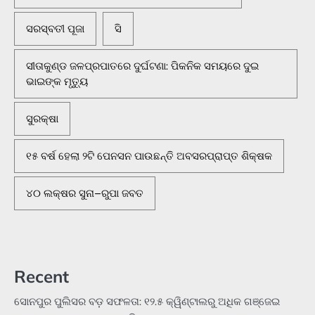
ସରସ୍ବତୀ ପୂଜା
ସି
ସୀତାକୁଣ୍ଡ ଜଳପ୍ରପାତରେ ଦୁର୍ଘଟଣା: ପିକନିକ ସମୟରେ ଦୁଇ
ଭାଇଙ୍କ ମୃତ୍ୟୁ
ସୁରକ୍ଷା
୧୫ ବର୍ଷ ହେଲା ୨ଟି ପେନସନ ପାଉଛନ୍ତି ଅବସରପ୍ରାପ୍ତ ଶିକ୍ଷକ
୪୦ ଲକ୍ଷର ସୁନା–ରୁପା ଜବତ
Recent
ସୋନପୁର ପୁଲିସର ବଡ଼ ସଫଳତା: ୧୨.୫ କ୍ୱିଣ୍ଟାଲରୁ ଅଧିକ ଗଞ୍ଜେଇ