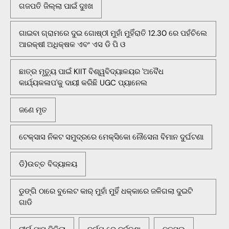
ଗଜପତି ଜିଲ୍ଲା ପାଇଁ ଦୁଃଖ
ଗାଇବା ଗ୍ରାମରେ ଦୁଇ ଗୋଷ୍ଠୀ ମୁହାଁ ମୁହିଁରାତି 12.30 ରେ ପହଁଚିଲେ
ଆରକ୍ଷୀ ଅଧିକ୍ଷକ ଏବଂ ଏସ ଡି ପି ଓ
ଛାତ୍ର ମୃତ୍ୟୁ ପାଇଁ KIIT ବିଶ୍ୱବିଦ୍ୟାଳୟର 'ଅବୈଧ
କାର୍ଯ୍ୟକଳାପ'କୁ ଦାୟୀ କରିଛି UGC ପ୍ୟାନେଲ
ଜଣେ ମୃତ
ଟେକ୍ସାସ ନିକଟ ସମୁଦ୍ରରେ ମେକ୍ସିକୋ ନୌସେନା ବିମାନ ଦୁର୍ଘଟଣା
ଡି)ଉଚ୍ଚ ବିଦ୍ୟାଳୟ
ଡୁଙ୍ଗି ଠାରେ ବୁଲେଟ କାର୍ ମୁହାଁ ମୁହିଁ ଧକ୍କାରେ ଜଳିଗଲା ଦୁଇଟି
ଗାଡି