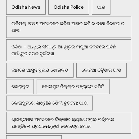
Odisha News
Odisha Police
ଆର
ଇଡିତାଲ୍ ୨୦୨୫ ଅବସରରେ କବିତା ଆସର କବି ର ଭାଷା ନିରବତା ର
ଭାଷା
ଓଡିଶା - ଆନ୍ଧ୍ର ସୀମାନ୍ତ ଆନ୍ଧ୍ରର ବାରୁଆ ନିକଟରେ ଘଟିଛି
ମର୍ମନ୍ତୁଦ ସଡକ ଦୁର୍ଘଟଣା
କାମରେ ଆସୁନି ସୁଲଭ ଶୌଚାଳୟ
କୋଟିଆ ଓଡ଼ିଶାର ଅଂଶ
କୋରାପୁଟ
କୋରାପୁଟ ଜିଲ୍ଲାର ପଞ୍ଚାୟତ ସମିତି
କୋରାପୁଟରେ କାଶ୍ମୀର ଶୈଳୀ ଟୁରିଜମ: ଆୟ
ଖ୍ରୀଷ୍ଟମାସ ଅବସରରେ ଦିଲ୍ଲୀର କ୍ୟାଥେଡ୍ରାଲ୍ ଚର୍ଚ୍ଚରେ
ପହଞ୍ଚିଲେ ପ୍ରଧାନମନ୍ତ୍ରୀ ନରେନ୍ଦ୍ର ମୋଦୀ