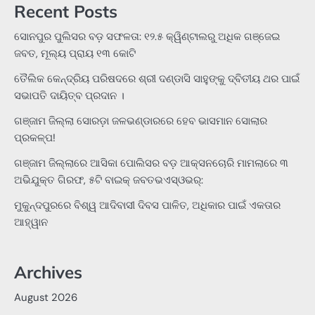
Recent Posts
ସୋନପୁର ପୁଲିସର ବଡ଼ ସଫଳତା: ୧୨.୫ କ୍ୱିଣ୍ଟାଲରୁ ଅଧିକ ଗଞ୍ଜେଇ
ଜବତ, ମୂଲ୍ୟ ପ୍ରାୟ ୧୩ କୋଟି
ତୈଲିକ କେନ୍ଦ୍ରିୟ ପରିଷଦରେ ଶ୍ରୀ ଦଣ୍ଡାସି ସାହୁଙ୍କୁ ଦ୍ବିତୀୟ ଥର ପାଇଁ
ସଭାପତି ଦାୟିତ୍ବ ପ୍ରଦାନ ।
ଗଞ୍ଜାମ ଜିଲ୍ଲା ସୋରଡ଼ା ଜଳଭଣ୍ଡାରରେ ହେବ ଭାସମାନ ସୋଲାର
ପ୍ରକଳ୍ପ!
ଗଞ୍ଜାମ ଜିଲ୍ଲାରେ ଆସିକା ପୋଲିସର ବଡ଼ ଆକ୍ସନଚୋରି ମାମଲାରେ ୩
ଅଭିଯୁକ୍ତ ଗିରଫ, ୫ଟି ବାଇକ୍ ଜବତଭଏସ୍‌ଓଭର୍:
ମୁକୁନ୍ଦପୁରରେ ବିଶ୍ୱ ଆଦିବାସୀ ଦିବସ ପାଳିତ, ଅଧିକାର ପାଇଁ ଏକତାର
ଆହ୍ୱାନ
Archives
August 2026