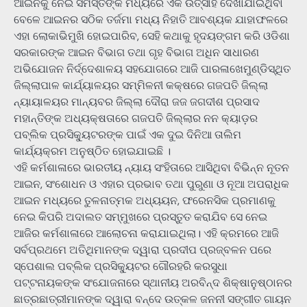
ଆଇନକୁ ନେଇ ସମସ୍ତଙ୍କ ମଧ୍ୟରେ ଏକ ଉତ୍ସାହ ଦେଖାଯାଇଥିବା
ବେଳେ ଆଇନର ସଠିକ ତର୍ଜମା ମଧ୍ୟ ନିହାତି ଆବଶ୍ୟକ ଯାହାଫଳରେ
ଏହା ଲୋକାଭିମୁଖି ହୋଇପାରିବ, ସେହି କଥାକୁ ହୃଦୟଙ୍ଗମ କରି ଓଡିଶା
ସରକାରଙ୍କ ଆଇନ ବିଭାଗ ତଥା ଗୃହ ବିଭାଗ ଅଧିନ ସାଧାରଣ
ଅଭିଯୋଜନ ନିର୍ଦ୍ଦେଶାଳୟ ସହଯୋଗରେ ଆଜି ପାରଳାଖେମୁଣ୍ଡିସ୍ଥିତ
ଜିଲ୍ଲାପାଳ କାର୍ଯ୍ୟାଳୟର ସମ୍ମିଳନୀ କକ୍ଷରେ ଗଜପତି ଜିଲ୍ଲା
ନ୍ୟାୟାଳୟର ମାନ୍ୟବର ଜିଲ୍ଲା ଦୌରା ଜଜ ଜଗଦୀଶ ପ୍ରସାଦ
ମହାନ୍ତିଙ୍କ ଅଧ୍ୟକ୍ଷତାରେ ଗଜପତି ଜିଲ୍ଲାର ନନ କ୍ୟାଡ଼ର
ପବ୍ଲିକ ପ୍ରସିକ୍ୟୁଟରଙ୍କ ପାଇଁ ଏକ ଦୁଇ ଦିନିଆ ତାଲିମ
କାର୍ଯ୍ୟକ୍ରମ ଅନୁଷ୍ଠିତ ହୋଇଯାଇଛି ।
ଏହି କର୍ମଶାଳାରେ ଭାରତୀୟ ନ୍ୟାୟ ସଂହିତାରେ ଆସିଥିବା ବିଭିନ୍ନ ନୂତନ
ଆଇନ, ସଂଶୋଧନ ଓ ଏହାର ପ୍ରଭାବ ତଥା ପୁରୁଣା ଓ ନୂଆ ଅପରାଧିକ
ଆଇନ ମଧ୍ୟରେ ତୁଳନାତ୍ମକ ଅଧ୍ୟୟନ, ଫରେନସିକ ପ୍ରମାଣକୁ
ନେଇ କିପରି ଅଦାଲତ ସମ୍ମୁଖରେ ପ୍ରସ୍ତୁତ କରାଯିବ ସେ ନେଇ
ଆଜିର କର୍ମଶାଳାରେ ଆଲୋଚନା କରାଯାଇଥିଲା। ଏହି କ୍ରମରେ ଆଜି
ସର୍ବପ୍ରଥମେ ଅତିଥିମାନଙ୍କ ଦ୍ୱାରା ପ୍ରଦୀପ ପ୍ରଜ୍ବଳନ ପରେ
ସ୍ପେଶାଲ ପବ୍ଲିକ ପ୍ରସିକ୍ୟୁଟର ଗୌରହରି କରସୁଧା
ପଟ୍ଟନାୟକଙ୍କ ସଂଯୋଜନାରେ ସ୍ଥାନୀୟ ଅରବିନ୍ଦ ଶିକ୍ଷାନୁଷ୍ଠାନର
ଛାତ୍ରଛାତ୍ରୀମାନଙ୍କ ଦ୍ୱାରା ବନ୍ଦେ ଉତ୍କଳ ଜନନୀ ସଙ୍ଗୀତ ଗାୟନ