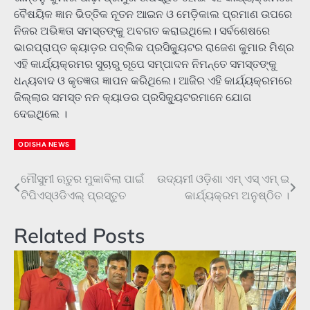
ବୈଷୟିକ ଜ୍ଞାନ ଭିତ୍ତିକ ନୂତନ ଆଇନ ଓ ମେଡ଼ିକାଲ ପ୍ରମାଣ ଉପରେ
ନିଜର ଅଭିଜ୍ଞତା ସମସ୍ତଙ୍କୁ ଅବଗତ କରାଇଥିଲେ। ସର୍ବଶେଷରେ
ଭାରପ୍ରାପ୍ତ କ୍ୟାଡ଼ର ପବ୍ଲିକ ପ୍ରସିକ୍ୟୁଟର ରାଜେଶ କୁମାର ମିଶ୍ର
ଏହି କାର୍ଯ୍ୟକ୍ରମର ସୁଚାରୁ ରୂପେ ସମ୍ପାଦନ ନିମନ୍ତେ ସମସ୍ତଙ୍କୁ
ଧନ୍ୟବାଦ ଓ କୃତଜ୍ଞତା ଜ୍ଞାପନ କରିଥିଲେ। ଆଜିର ଏହି କାର୍ଯ୍ୟକ୍ରମରେ
ଜିଲ୍ଲାର ସମସ୍ତ ନନ କ୍ୟାଡର ପ୍ରସିକ୍ୟୁଟରମାନେ ଯୋଗ
ଦେଇଥିଲେ ।
ODISHA NEWS
ମୌସୁମୀ ଋତୁର ମୁକାବିଲା ପାଇଁ
ଉଦ୍ୟମୀ ଓଡ଼ିଶା ଏମ୍ ଏସ୍ ଏମ୍ ଇ
Post
ଟିପିଏସ୍ଓଡିଏଲ୍ ପ୍ରସ୍ତୁତ
କାର୍ଯ୍ୟକ୍ରମ ଅନୁଷ୍ଠିତ ।
navigation
Related Posts