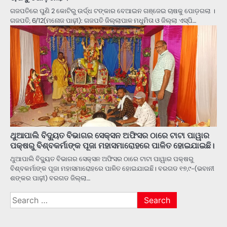
ଗଜପତିରେ ପୁଣି 2 କୋଟିରୁ ଉର୍ଦ୍ଧ ଟଙ୍କାର ବେଆଇନ ଗଞ୍ଜେଇ ଚାଷକୁ ପୋଡ଼ଗଲା ।
ଗଜପତି, 6/12(ମନୋଜ ପାଢ଼ୀ): ଗଜପତି ଜିଲ୍ଲାପାଳ ମଧୁମିତା ଓ ଜିଲ୍ଲା ଏସ୍‌ପି…
ଥୁଆପାଲି ବିଦ୍ୟୁତ ବିଭାଗର ସେକ୍ସନ ଅଫିସର ଠାରେ ଟାଟା ପାୱାର
ପକ୍ଷରୁ ବିଶ୍ବକର୍ମାଙ୍କ ପୂଜା ମହାସମାରୋହରେ ପାଳିତ ହୋଇଯାଇଛି।
ଥୁଆପାଲି ବିଦ୍ୟୁତ ବିଭାଗର ସେକ୍ସନ ଅଫିସର ଠାରେ ଟାଟା ପାୱାର ପକ୍ଷରୁ
ବିଶ୍ବକର୍ମାଙ୍କ ପୂଜା ମହାସମାରୋହରେ ପାଳିତ ହୋଇଯାଇଛି। ବରଗଡ ୧୭,୯-(ଭବାନୀ
ଶଙ୍କର ପାଢ଼ୀ) ବରଗଡ ଜିଲ୍ଲା…
Search
for: